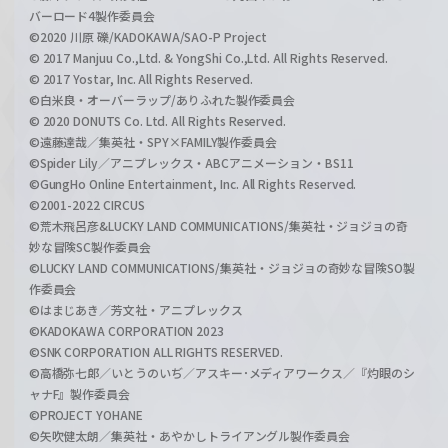
バーロード4製作委員会
©2020 川原 礫/KADOKAWA/SAO-P Project
© 2017 Manjuu Co.,Ltd. & YongShi Co.,Ltd. All Rights Reserved.
© 2017 Yostar, Inc. All Rights Reserved.
©白米良・オーバーラップ/ありふれた製作委員会
© 2020 DONUTS Co. Ltd. All Rights Reserved.
©遠藤達哉／集英社・SPY×FAMILY製作委員会
©Spider Lily／アニプレックス・ABCアニメーション・BS11
©GungHo Online Entertainment, Inc. All Rights Reserved.
©2001-2022 CIRCUS
©荒木飛呂彦&LUCKY LAND COMMUNICATIONS/集英社・ジョジョの奇
妙な冒険SC製作委員会
©LUCKY LAND COMMUNICATIONS/集英社・ジョジョの奇妙な冒険SO製
作委員会
©はまじあき／芳文社・アニプレックス
©KADOKAWA CORPORATION 2023
©SNK CORPORATION ALL RIGHTS RESERVED.
©高橋弥七郎／いとうのいぢ／アスキー･メディアワークス／『灼眼のシ
ャナF』製作委員会
©PROJECT YOHANE
©矢吹健太朗／集英社・あやかしトライアングル製作委員会