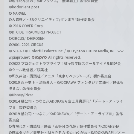
©理不尽な孫の手/MFブックス/「無職転生」製作委員会
©irodori ent post
© MARVEL
©大森藤ノ・SBクリエイティブ/ダンまち4製作委員会
© 2016 COVER Corp.
©D_CIDE TRAUMEREI PROJECT
©CIRCUS/ ©HIKOSEN
©2001-2021 CIRCUS
© SEGA / © Colorful Palette Inc. / © Crypton Future Media, INC. ww
w.piapro.net
All rights reserved.
©2022 プロジェクトラブライブ！虹ヶ咲学園スクールアイドル同好会
©クール教信者／双葉社
©和久井健・講談社／アニメ「東京リベンジャーズ」製作委員会
©2019 丸戸史明・深崎暮人・KADOKAWA ファンタジア文庫刊／映画も
冴えない製作委員会
©Disney/Pixar
©2014 橘公司・つなこ/KADOKAWA 富士見書房刊/「デート・ア・ライ
ブⅡ」製作委員会
©2019 橘公司・つなこ／KADOKAWA／「デート・ア・ライブⅢ」製作
委員会
©春場ねぎ・講談社／映画「五等分の花嫁」製作委員会 ®KODANSHA
©藤本タツキ／集英社・ＭＡＰＰＡ ©丸山くがね・KADOKAWA刊／オー