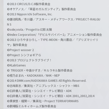
©2013 CIRCUS/D.C.III製作委員会
©オケアノス／「翠星のガルガンティア」製作委員会
©2013 Nippon Ichi Software, Inc.
©鎌池和馬／冬川基／アスキー・メディアワークス／PROJECT-RAILGU
N S
©sole;viola／Progetto 幻影太陽
©Index Corporation/「デビルサバイバー2」アニメーション製作委員会
©2013 ひろやまひろし・TYPE-MOON・角川書店／「プリズマ☆イリ
ヤ」製作委員会
©Project wooser 2
©Project シンフォギアＧ
©2013 プロジェクトラブライブ！
©KLabGames
© TRIGGER・中島かずき／キルラキル製作委員会
©橙乃ままれ・KADOKAWA／NHK・NEP
©2014 DMM.com/KADOKAWA GAMES All Rights Reserved.
©古味直志／集英社・アニプレックス・シャフト・MBS
©臼井儀人/双葉社・シンエイ・テレビ朝日・ADK
©臼井儀人/双葉社・シンエイ・テレビ朝日・ADK 2001,2002,2014
©貴家悠・橘賢一／集英社・Project TERRAFORMARS
©劇場版ミルキィホームズ製作委員会