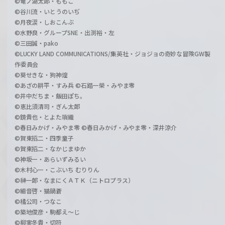
©竜ノ湖太郎・ももこ
©谷川流・いとうのいぢ
©月夜涙・しおこんぶ
©水野良・グループSNE・出渕裕・左
©三田誠・pako
©LUCKY LAND COMMUNICATIONS/集英社・ジョジョの奇妙な冒険GW製
作委員会
©葵せきな・狗神煌
©あざの耕平・すみ兵 ©石踏一榮・みやま零
©井中だちま・飯田ぽち。
©恵比須清司・ぎん太郎
©鏡貴也・とよた瑣織
©春日みかげ・みやま零 ©春日みかげ・みやま零・深井涼介
©賀東招二・四季童子
©賀東招二・なかじまゆか
©神坂一・あらいずみるい
©木村心一・こぶいち むりりん
©榊一郎・なまにくＡＴＫ（ニトロプラス）
©細音啓・猫鍋蒼
©橘公司・つなこ
©築地俊彦・駒都え～じ
©柳実冬貴・切符