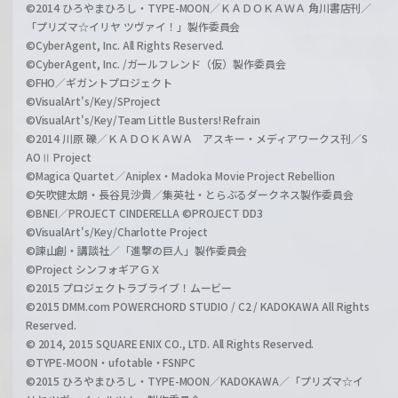
©2014 ひろやまひろし・TYPE-MOON／ＫＡＤＯＫＡＷＡ 角川書店刊／
「プリズマ☆イリヤ ツヴァイ！」製作委員会
©CyberAgent, Inc. All Rights Reserved.
©CyberAgent, Inc. /ガールフレンド（仮）製作委員会
©FHO／ギガントプロジェクト
©VisualArt's/Key/SProject
©VisualArt's/Key/Team Little Busters! Refrain
©2014 川原 礫／ＫＡＤＯＫＡＷＡ アスキー・メディアワークス刊／S
AOⅡ Project
©Magica Quartet／Aniplex・Madoka Movie Project Rebellion
©矢吹健太朗・長谷見沙貴／集英社・とらぶるダークネス製作委員会
©BNEI／PROJECT CINDERELLA ©PROJECT DD3
©VisualArt's/Key/Charlotte Project
©諫山創・講談社／「進撃の巨人」製作委員会
©Project シンフォギアＧＸ
©2015 プロジェクトラブライブ！ムービー
©2015 DMM.com POWERCHORD STUDIO / C2 / KADOKAWA All Rights
Reserved.
© 2014, 2015 SQUARE ENIX CO., LTD. All Rights Reserved.
©TYPE-MOON・ufotable・FSNPC
©2015 ひろやまひろし・TYPE-MOON／KADOKAWA／「プリズマ☆イ