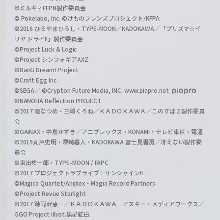
©ミルキィFFPN製作委員会
© Pokelabo, Inc. ©けものフレンズプロジェクト/KFPA
©2016 ひろやまひろし・TYPE-MOON／KADOKAWA／「プリズマ☆イ
リヤ ドライ!!」製作委員会
©Project Luck & Logic
©Project シンフォギアAXZ
©BanG Dream! Project
©Craft Egg Inc.
©SEGA／ ©Crypton Future Media, INC. www.piapro.net
©NANOHA Reflection PROJECT
©2017 暁なつめ・三嶋くろね／ＫＡＤＯＫＡＷＡ／このすば２製作委員
会
©GAINAX・中島かずき／アニプレックス・KONAMI・テレビ東京・電通
©2015丸戸史明・深崎暮人・KADOKAWA 富士見書房／冴えない製作委
員会
©東出祐一郎・TYPE-MOON / FAPC
©2017 プロジェクトラブライブ！サンシャイン!!
©Magica Quartet/Aniplex・Magia Record Partners
©Project Revue Starlight
©2017 時雨沢恵一／ＫＡＤＯＫＡＷＡ アスキー・メディアワークス／
GGO Project illust.黒星紅白