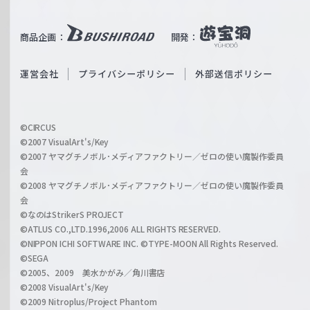
e
u
i
b
商品企画：
開発：
ß
e
S
O
運営会社
プライバシーポリシー
外部送信ポリシー
c
f
h
f
w
i
a
©CIRCUS
c
©2007 VisualArt's/Key
r
i
©2007 ヤマグチノボル･メディアファクトリー／ゼロの使い魔製作委員
z
会
a
©2008 ヤマグチノボル･メディアファクトリー／ゼロの使い魔製作委員
l
会
C
©なのはStrikerS PROJECT
h
©ATLUS CO.,LTD.1996,2006 ALL RIGHTS RESERVED.
a
©NIPPON ICHI SOFTWARE INC. ©TYPE-MOON All Rights Reserved.
n
©SEGA
©2005、2009 美水かがみ／角川書店
n
©2008 VisualArt's/Key
e
©2009 Nitroplus/Project Phantom