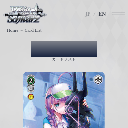
メ
ヴ
ニ
ァ
JP
EN
ュ
イ
ー
ス
Home
Card List
シ
ュ
Card List
ヴ
ァ
カードリスト
ル
ツ
｜
W
e
i
ß
S
c
h