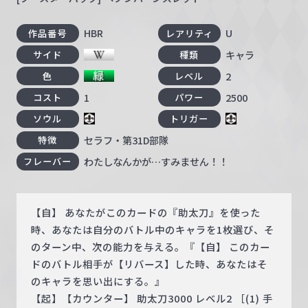
HBR
U
作品番号
レアリティ
キャラ
サイド
種類
2
色
レベル
1
2500
コスト
パワー
ソウル
トリガー
セラフ・第31D部隊
特徴
わたしなんかが…すみません！！
フレーバー
【自】 あなたがこのカードの『助太刀』を使った
時、あなたは自分のバトル中のキャラを1枚選び、そ
のターン中、次の能力を与える。『【自】 このカー
ドのバトル相手が【リバース】した時、あなたはそ
のキャラを思い出にする。』
【起】【カウンター】 助太刀3000 レベル2 ［(1) 手