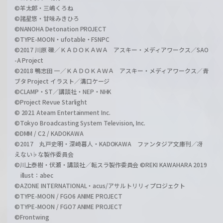
©羊太郎・三嶋くろね
©諸星悠・甘味みきひろ
©NANOHA Detonation PROJECT
©TYPE-MOON・ufotable・FSNPC
©2017 川原 礫／ＫＡＤＯＫＡＷＡ アスキー・メディアワークス／SAO
-A Project
©2018 鴨志田 一／ＫＡＤＯＫＡＷＡ アスキー・メディアワークス／青
ブタ Project イラスト／溝口ケージ
©CLAMP・ST／講談社・NEP・NHK
©Project Revue Starlight
© 2021 Ateam Entertainment Inc.
©Tokyo Broadcasting System Television, Inc.
©DMM / C2 / KADOKAWA
©2017 丸戸史明・深崎暮人・KADOKAWA ファンタジア文庫刊／冴
えない♭な製作委員会
©川上泰樹・伏瀬・講談社／転スラ製作委員会 ©REKI KAWAHARA 2019
illust：abec
©AZONE INTERNATIONAL・acus/アサルトリリィプロジェクト
©TYPE-MOON / FGO6 ANIME PROJECT
©TYPE-MOON / FGO7 ANIME PROJECT
©Frontwing