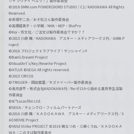
リヤ ツヴァイ ヘルツ！」製作委員会
©2016 DMM.com POWERCHORD STUDIO / C2 / KADOKAWA All Rights
Reserved.
©赤塚不二夫／おそ松さん製作委員会
©高橋留美子・小学館／NHK・NEP・ShoPro
©Koi・芳文社／ご注文は製作委員会ですか？？
©2015 川原 礫／KADOKAWA アスキー・メディアワークス刊／AWIB P
roject
©2016 プロジェクトラブライブ！サンシャイン!!
©BanG Dream! Project
©VisualArt's/Key/Rewrite Project
©ATLUS ©SEGA All rights reserved.
©2015 CIRCUS
©TRIGGER・岡田麿里／キズナイーバー製作委員会
©長月達平・株式会社KADOKAWA刊／Re:ゼロから始める異世界生活製
作委員会
©&™Lucasfilm Ltd.
©SEGA／チェンクロ・フィルムパートナーズ
©2016 川原 礫／ＫＡＤＯＫＡＷＡ アスキー・メディアワークス刊／S
AO MOVIE Project
©ViVid Strike PROJECT ©2016 暁なつめ・三嶋くろね／ＫＡＤＯＫＡ
ＷＡ／このすば製作委員会