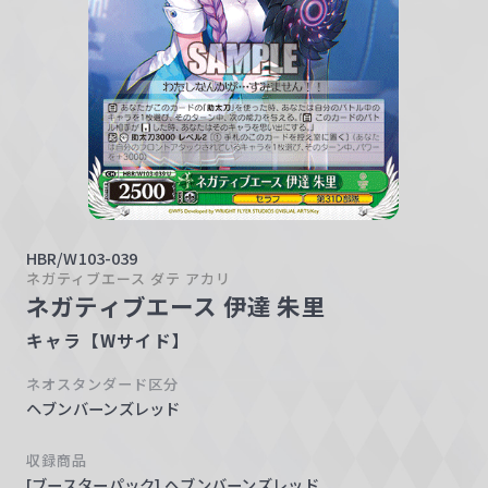
w
a
r
z
HBR/W103-039
ネガティブエース ダテ アカリ
ネガティブエース 伊達 朱里
キャラ【Wサイド】
ネオスタンダード区分
ヘブンバーンズレッド
収録商品
[ブースターパック] ヘブンバーンズレッド