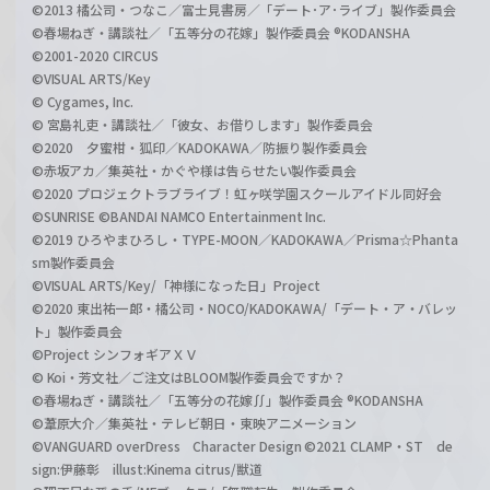
©2013 橘公司・つなこ／富士見書房／「デート･ア･ライブ」製作委員会
©春場ねぎ・講談社／「五等分の花嫁」製作委員会 ®KODANSHA
©2001-2020 CIRCUS
©VISUAL ARTS/Key
© Cygames, Inc.
© 宮島礼吏・講談社／「彼女、お借りします」製作委員会
©2020 夕蜜柑・狐印／KADOKAWA／防振り製作委員会
©赤坂アカ／集英社・かぐや様は告らせたい製作委員会
©2020 プロジェクトラブライブ！虹ヶ咲学園スクールアイドル同好会
©SUNRISE ©BANDAI NAMCO Entertainment Inc.
©2019 ひろやまひろし・TYPE-MOON／KADOKAWA／Prisma☆Phanta
sm製作委員会
©VISUAL ARTS/Key/「神様になった日」Project
©2020 東出祐一郎・橘公司・NOCO/KADOKAWA/「デート・ア・バレッ
ト」製作委員会
©Project シンフォギアＸＶ
© Koi・芳文社／ご注文はBLOOM製作委員会ですか？
©春場ねぎ・講談社／「五等分の花嫁∬」製作委員会 ®KODANSHA
©葦原大介／集英社・テレビ朝日・東映アニメーション
©VANGUARD overDress Character Design ©2021 CLAMP・ST de
sign:伊藤彰 illust:Kinema citrus/獣道