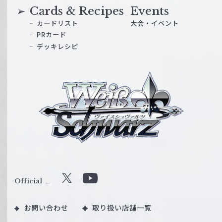
Cards & Recipes
Events
カードリスト
大会・イベント
PRカード
デッキレシピ
ヴ
ァ
イ
ス
シ
ュ
ヴ
ァ
ル
Official
X
Y
ツ
o
｜
お問い合わせ
取り扱い店舗一覧
u
W
T