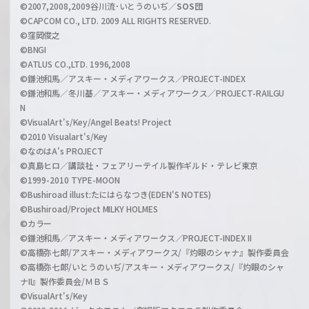
l
©2007,2008,2009谷川流･いとうのいぢ／
SOS団
©CAPCOM CO., LTD. 2009 ALL RIGHTS RESERVED.
©窪岡俊之
©BNGI
©ATLUS CO.,LTD. 1996,2008
©鎌池和馬／アスキー・メディアワークス／PROJECT-INDEX
©鎌池和馬／冬川基／アスキー・メディアワークス／PROJECT-RAILGU
N
©VisualArt's/Key/Angel Beats! Project
©2010 Visualart's/Key
©なのはA's PROJECT
©真島ヒロ／講談社・フェアリーテイル製作ギルド・テレビ東京
©1999-2010 TYPE-MOON
©Bushiroad illust:たにはらなつき(EDEN'S NOTES)
©Bushiroad/Project MILKY HOLMES
©カラー
©鎌池和馬／アスキー・メディアワークス／PROJECT-INDEX II
©高橋弥七郎/アスキー・メディアワークス/『灼眼のシャナ』製作委員会
©高橋弥七郎/いとうのいぢ/アスキー・メディアワークス/『灼眼のシャ
ナII』製作委員会/ＭＢＳ
©VisualArt's/Key