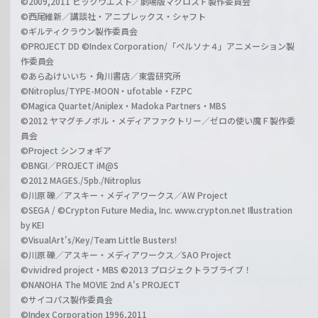
©2009,2011 ビックウエスト／劇場版マクロスＦ製作委員会
©西尾維新／講談社・アニプレックス・シャフト
©ギルティクラウン製作委員会
©PROJECT DD ©Index Corporation/「ペルソナ４」アニメーション製
作委員会
©あらゐけいいち・角川書店／東雲研究所
©Nitroplus/TYPE-MOON・ufotable・FZPC
©Magica Quartet/Aniplex・Madoka Partners・MBS
©2012 ヤマグチノボル・メディアファクトリー／ゼロの使い魔Ｆ製作委
員会
©Project シンフォギア
©BNGI／PROJECT iM@S
©2012 MAGES./5pb./Nitroplus
©川原 礫／アスキー・メディアワークス／AW Project
©SEGA / ©Crypton Future Media, Inc. www.crypton.net Illustration
by KEI
©VisualArt's/Key/Team Little Busters!
©川原 礫／アスキー・メディアワークス／SAO Project
©vividred project・MBS ©2013 プロジェクトラブライブ！
©NANOHA The MOVIE 2nd A's PROJECT
©サイコパス製作委員会
©Index Corporation 1996,2011