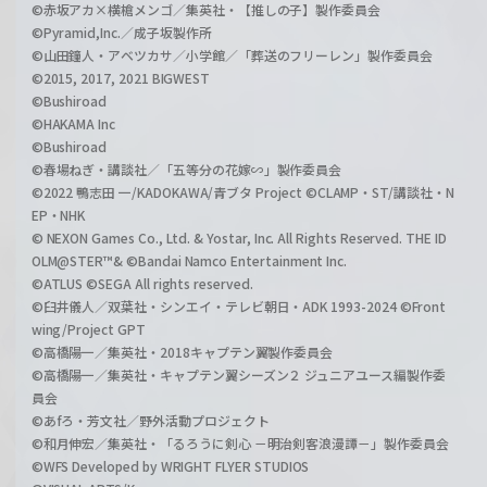
©赤坂アカ×横槍メンゴ／集英社・【推しの子】製作委員会
©Pyramid,Inc.／成子坂製作所
©山田鐘人・アベツカサ／小学館／「葬送のフリーレン」製作委員会
©2015, 2017, 2021 BIGWEST
©Bushiroad
©HAKAMA Inc
©Bushiroad
©春場ねぎ・講談社／「五等分の花嫁∽」製作委員会
©2022 鴨志田 一/KADOKAWA/青ブタ Project ©CLAMP・ST/講談社・N
EP・NHK
© NEXON Games Co., Ltd. & Yostar, Inc. All Rights Reserved. THE ID
OLM@STER™& ©Bandai Namco Entertainment Inc.
©ATLUS ©SEGA All rights reserved.
©臼井儀人／双葉社・シンエイ・テレビ朝日・ADK 1993-2024 ©Front
wing/Project GPT
©高橋陽一／集英社・2018キャプテン翼製作委員会
©高橋陽一／集英社・キャプテン翼シーズン２ ジュニアユース編製作委
員会
©あfろ・芳文社／野外活動プロジェクト
©和月伸宏／集英社・「るろうに剣心 －明治剣客浪漫譚－」製作委員会
©WFS Developed by WRIGHT FLYER STUDIOS