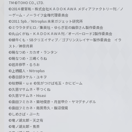
TM ©TOHO CO., LTD.
©2014 榎宮祐・株式会社ＫＡＤＯＫＡＷＡ メディアファクトリー刊／ノ
ーゲーム・ノーライフ全権代理委員会
©2011 5pb.／Nitroplus 未来ガジェット研究所
©ミウラタダヒロ／集英社・ゆらぎ荘の幽奈さん製作委員会
©丸山くがね・ＫＡＤＯＫＡＷＡ刊／オーバーロード2製作委員会
©蝸牛くも・SBクリエイティブ／ゴブリンスレイヤー製作委員会 イラ
スト／神奈月昇
©暁なつめ・カカオ・ランタン
©暁なつめ・三嶋くろね
©岩井恭平・るろお
©上栖綴人・Nitroplus
©春日部タケル・ユキヲ
©枯野瑛・ｕｅ ©気がつけば毛玉・かにビーム
©久慈マサムネ・平つくね
©久慈マサムネ・Hisasi
©島田フミカネ・築地俊彦・月並甲介・ヤマグチノボル
©島田フミカネ・南房秀久・飯沼俊規
©しめさば・ぶーた
©竜ノ湖太郎・天之有
©竜ノ湖太郎・焦茶