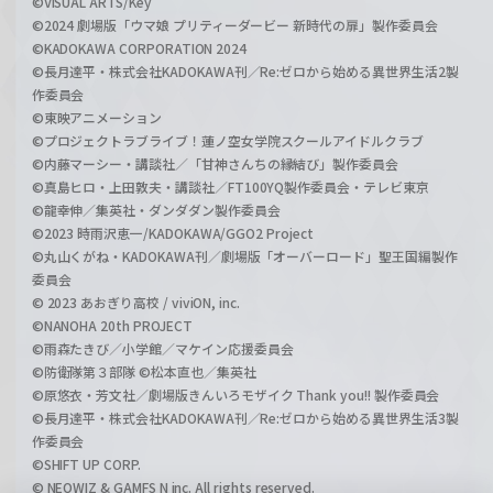
©VISUAL ARTS/Key
©2024 劇場版「ウマ娘 プリティーダービー 新時代の扉」製作委員会
©KADOKAWA CORPORATION 2024
©長月達平・株式会社KADOKAWA刊／Re:ゼロから始める異世界生活2製
作委員会
©東映アニメーション
©プロジェクトラブライブ！蓮ノ空女学院スクールアイドルクラブ
©内藤マーシー・講談社／「甘神さんちの縁結び」製作委員会
©真島ヒロ・上田敦夫・講談社／FT100YQ製作委員会・テレビ東京
©龍幸伸／集英社・ダンダダン製作委員会
©2023 時雨沢恵一/KADOKAWA/GGO2 Project
©丸山くがね・KADOKAWA刊／劇場版「オーバーロード」聖王国編製作
委員会
© 2023 あおぎり高校 / viviON, inc.
©NANOHA 20th PROJECT
©雨森たきび／小学館／マケイン応援委員会
©防衛隊第３部隊 ©松本直也／集英社
©原悠衣・芳文社／劇場版きんいろモザイク Thank you!! 製作委員会
©長月達平・株式会社KADOKAWA刊／Re:ゼロから始める異世界生活3製
作委員会
©SHIFT UP CORP.
© NEOWIZ & GAMFS N inc. All rights reserved.