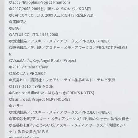
©2009 Nitroplus/Project Phantom
l
©2007,2008,2009谷川流･いとうのいぢ／
SOS団
©CAPCOM CO., LTD. 2009 ALL RIGHTS RESERVED.
©窪岡俊之
©BNGI
©ATLUS CO.,LTD. 1996,2008
©鎌池和馬／アスキー・メディアワークス／PROJECT-INDEX
©鎌池和馬／冬川基／アスキー・メディアワークス／PROJECT-RAILGU
N
©VisualArt's/Key/Angel Beats! Project
©2010 Visualart's/Key
©なのはA's PROJECT
©真島ヒロ／講談社・フェアリーテイル製作ギルド・テレビ東京
©1999-2010 TYPE-MOON
©Bushiroad illust:たにはらなつき(EDEN'S NOTES)
©Bushiroad/Project MILKY HOLMES
©カラー
©鎌池和馬／アスキー・メディアワークス／PROJECT-INDEX II
©高橋弥七郎/アスキー・メディアワークス/『灼眼のシャナ』製作委員会
©高橋弥七郎/いとうのいぢ/アスキー・メディアワークス/『灼眼のシャ
ナII』製作委員会/ＭＢＳ
©VisualArt's/Key