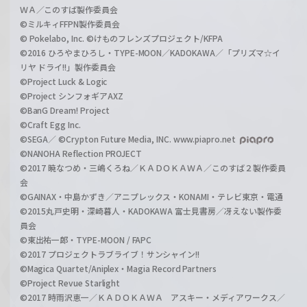
ＷＡ／このすば製作委員会
©ミルキィFFPN製作委員会
© Pokelabo, Inc. ©けものフレンズプロジェクト/KFPA
©2016 ひろやまひろし・TYPE-MOON／KADOKAWA／「プリズマ☆イ
リヤ ドライ!!」製作委員会
©Project Luck & Logic
©Project シンフォギアAXZ
©BanG Dream! Project
©Craft Egg Inc.
©SEGA／ ©Crypton Future Media, INC. www.piapro.net
©NANOHA Reflection PROJECT
©2017 暁なつめ・三嶋くろね／ＫＡＤＯＫＡＷＡ／このすば２製作委員
会
©GAINAX・中島かずき／アニプレックス・KONAMI・テレビ東京・電通
©2015丸戸史明・深崎暮人・KADOKAWA 富士見書房／冴えない製作委
員会
©東出祐一郎・TYPE-MOON / FAPC
©2017 プロジェクトラブライブ！サンシャイン!!
©Magica Quartet/Aniplex・Magia Record Partners
©Project Revue Starlight
©2017 時雨沢恵一／ＫＡＤＯＫＡＷＡ アスキー・メディアワークス／