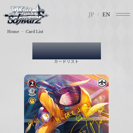
メ
ヴ
ニ
ァ
JP
EN
ュ
イ
ー
ス
Home
Card List
シ
ュ
Card List
ヴ
ァ
カードリスト
ル
ツ
｜
W
e
i
ß
S
c
h