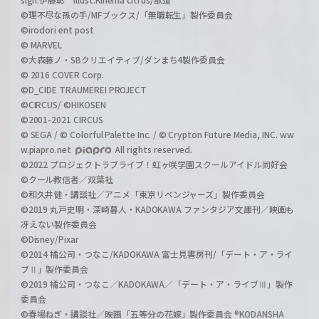
©理不尽な孫の手/MFブックス/「無職転生」製作委員会
©irodori ent post
© MARVEL
©大森藤ノ・SBクリエイティブ/ダンまち4製作委員会
© 2016 COVER Corp.
©D_CIDE TRAUMEREI PROJECT
©CIRCUS/ ©HIKOSEN
©2001-2021 CIRCUS
© SEGA / © Colorful Palette Inc. / © Crypton Future Media, INC. ww
w.piapro.net
All rights reserved.
©2022 プロジェクトラブライブ！虹ヶ咲学園スクールアイドル同好会
©クール教信者／双葉社
©和久井健・講談社／アニメ「東京リベンジャーズ」製作委員会
©2019 丸戸史明・深崎暮人・KADOKAWA ファンタジア文庫刊／映画も
冴えない製作委員会
©Disney/Pixar
©2014 橘公司・つなこ/KADOKAWA 富士見書房刊/「デート・ア・ライ
ブⅡ」製作委員会
©2019 橘公司・つなこ／KADOKAWA／「デート・ア・ライブⅢ」製作
委員会
©春場ねぎ・講談社／映画「五等分の花嫁」製作委員会 ®KODANSHA