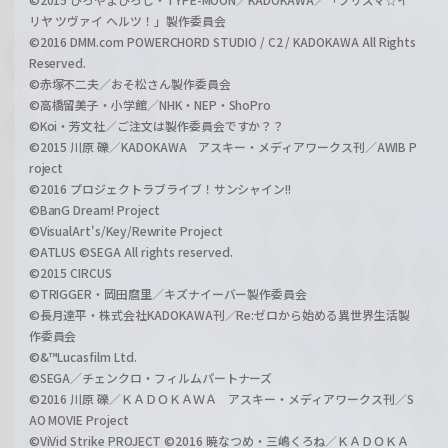
リヤ ツヴァイ ヘルツ！」製作委員会
©2016 DMM.com POWERCHORD STUDIO / C2 / KADOKAWA All Rights
Reserved.
©赤塚不二夫／おそ松さん製作委員会
©高橋留美子・小学館／NHK・NEP・ShoPro
©Koi・芳文社／ご注文は製作委員会ですか？？
©2015 川原 礫／KADOKAWA アスキー・メディアワークス刊／AWIB P
roject
©2016 プロジェクトラブライブ！サンシャイン!!
©BanG Dream! Project
©VisualArt's/Key/Rewrite Project
©ATLUS ©SEGA All rights reserved.
©2015 CIRCUS
©TRIGGER・岡田麿里／キズナイーバー製作委員会
©長月達平・株式会社KADOKAWA刊／Re:ゼロから始める異世界生活製
作委員会
©&™Lucasfilm Ltd.
©SEGA／チェンクロ・フィルムパートナーズ
©2016 川原 礫／ＫＡＤＯＫＡＷＡ アスキー・メディアワークス刊／S
AO MOVIE Project
©ViVid Strike PROJECT ©2016 暁なつめ・三嶋くろね／ＫＡＤＯＫＡ