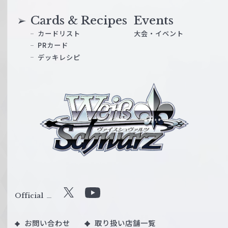
Cards & Recipes
Events
カードリスト
大会・イベント
PRカード
デッキレシピ
ヴ
ァ
イ
ス
シ
ュ
ヴ
ァ
ル
Official
X
Y
ツ
o
｜
お問い合わせ
取り扱い店舗一覧
u