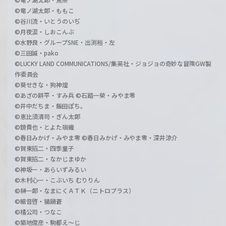
©竜ノ湖太郎・ももこ
©谷川流・いとうのいぢ
©月夜涙・しおこんぶ
©水野良・グループSNE・出渕裕・左
©三田誠・pako
©LUCKY LAND COMMUNICATIONS/集英社・ジョジョの奇妙な冒険GW製
作委員会
©葵せきな・狗神煌
©あざの耕平・すみ兵 ©石踏一榮・みやま零
©井中だちま・飯田ぽち。
©恵比須清司・ぎん太郎
©鏡貴也・とよた瑣織
©春日みかげ・みやま零 ©春日みかげ・みやま零・深井涼介
©賀東招二・四季童子
©賀東招二・なかじまゆか
©神坂一・あらいずみるい
©木村心一・こぶいち むりりん
©榊一郎・なまにくＡＴＫ（ニトロプラス）
©細音啓・猫鍋蒼
©橘公司・つなこ
©築地俊彦・駒都え～じ