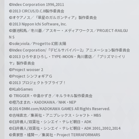
©Index Corporation 1996,2011
©2013 CIRCUS/D.C.III製作委員会
©オケアノス／「翠星のガルガンティア」製作委員会
©2013 Nippon Ichi Software, Inc.
©鎌池和馬／冬川基／アスキー・メディアワークス／PROJECT-RAILGU
N S
©sole;viola／Progetto 幻影太陽
©Index Corporation/「デビルサバイバー2」アニメーション製作委員会
©2013 ひろやまひろし・TYPE-MOON・角川書店／「プリズマ☆イリ
ヤ」製作委員会
©Project wooser 2
©Project シンフォギアＧ
©2013 プロジェクトラブライブ！
©KLabGames
© TRIGGER・中島かずき／キルラキル製作委員会
©橙乃ままれ・KADOKAWA／NHK・NEP
©2014 DMM.com/KADOKAWA GAMES All Rights Reserved.
©古味直志／集英社・アニプレックス・シャフト・MBS
©臼井儀人/双葉社・シンエイ・テレビ朝日・ADK
©臼井儀人/双葉社・シンエイ・テレビ朝日・ADK 2001,2002,2014
©貴家悠・橘賢一／集英社・Project TERRAFORMARS