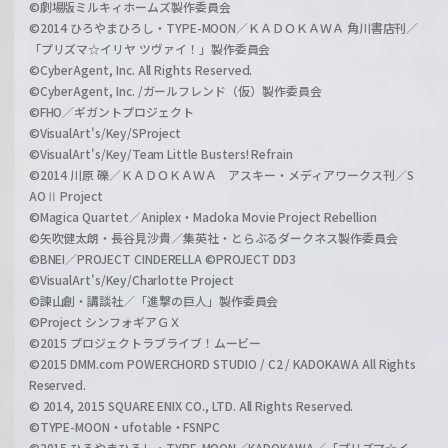
©劇場版ミルキィホームズ製作委員会
©2014 ひろやまひろし・TYPE-MOON／ＫＡＤＯＫＡＷＡ 角川書店刊／
「プリズマ☆イリヤ ツヴァイ！」製作委員会
©CyberAgent, Inc. All Rights Reserved.
©CyberAgent, Inc. /ガールフレンド（仮）製作委員会
©FHO／ギガントプロジェクト
©VisualArt's/Key/SProject
©VisualArt's/Key/Team Little Busters! Refrain
©2014 川原 礫／ＫＡＤＯＫＡＷＡ アスキー・メディアワークス刊／S
AOⅡ Project
©Magica Quartet／Aniplex・Madoka Movie Project Rebellion
©矢吹健太朗・長谷見沙貴／集英社・とらぶるダークネス製作委員会
©BNEI／PROJECT CINDERELLA ©PROJECT DD3
©VisualArt's/Key/Charlotte Project
©諫山創・講談社／「進撃の巨人」製作委員会
©Project シンフォギアＧＸ
©2015 プロジェクトラブライブ！ムービー
©2015 DMM.com POWERCHORD STUDIO / C2 / KADOKAWA All Rights
Reserved.
© 2014, 2015 SQUARE ENIX CO., LTD. All Rights Reserved.
©TYPE-MOON・ufotable・FSNPC
©2015 ひろやまひろし・TYPE-MOON／KADOKAWA／「プリズマ☆イ