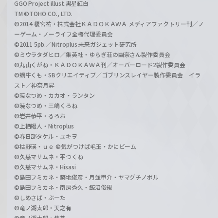
GGO Project illust.黒星紅白
TM ©TOHO CO., LTD.
©2014 榎宮祐・株式会社ＫＡＤＯＫＡＷＡ メディアファクトリー刊／ノ
ーゲーム・ノーライフ全権代理委員会
©2011 5pb.／Nitroplus 未来ガジェット研究所
©ミウラタダヒロ／集英社・ゆらぎ荘の幽奈さん製作委員会
©丸山くがね・ＫＡＤＯＫＡＷＡ刊／オーバーロード2製作委員会
©蝸牛くも・SBクリエイティブ／ゴブリンスレイヤー製作委員会 イラ
スト／神奈月昇
©暁なつめ・カカオ・ランタン
©暁なつめ・三嶋くろね
©岩井恭平・るろお
©上栖綴人・Nitroplus
©春日部タケル・ユキヲ
©枯野瑛・ｕｅ ©気がつけば毛玉・かにビーム
©久慈マサムネ・平つくね
©久慈マサムネ・Hisasi
©島田フミカネ・築地俊彦・月並甲介・ヤマグチノボル
©島田フミカネ・南房秀久・飯沼俊規
©しめさば・ぶーた
©竜ノ湖太郎・天之有
©竜ノ湖太郎・焦茶