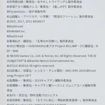
©矢吹健太朗／集英社・あやかしトライアングル製作委員会
©赤坂アカ×横槍メンゴ／集英社・【推しの子】製作委員会
©Pyramid,Inc.／成子坂製作所
©山田鐘人・アベツカサ／小学館／「葬送のフリーレン」製作委員会
©2015, 2017, 2021 BIGWEST
©Bushiroad
©HAKAMA Inc
©Bushiroad
©春場ねぎ・講談社／「五等分の花嫁∽」製作委員会
©2022 鴨志田 一/KADOKAWA/青ブタ Project ©CLAMP・ST/講談社・N
EP・NHK
© NEXON Games Co., Ltd. & Yostar, Inc. All Rights Reserved. THE ID
OLM@STER™& ©Bandai Namco Entertainment Inc.
©ATLUS ©SEGA All rights reserved.
©臼井儀人／双葉社・シンエイ・テレビ朝日・ADK 1993-2024 ©Front
wing/Project GPT
©高橋陽一／集英社・2018キャプテン翼製作委員会
©高橋陽一／集英社・キャプテン翼シーズン２ ジュニアユース編製作委
員会
©あfろ・芳文社／野外活動プロジェクト
©和月伸宏／集英社・「るろうに剣心 －明治剣客浪漫譚－」製作委員会
©WFS Developed by WRIGHT FLYER STUDIOS