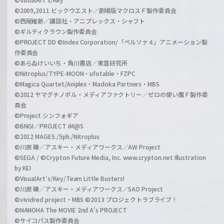
©2009,2011 ビックウエスト／劇場版マクロスＦ製作委員会
©西尾維新／講談社・アニプレックス・シャフト
©ギルティクラウン製作委員会
©PROJECT DD ©Index Corporation/「ペルソナ４」アニメーション製
作委員会
©あらゐけいいち・角川書店／東雲研究所
©Nitroplus/TYPE-MOON・ufotable・FZPC
©Magica Quartet/Aniplex・Madoka Partners・MBS
©2012 ヤマグチノボル・メディアファクトリー／ゼロの使い魔Ｆ製作委
員会
©Project シンフォギア
©BNGI／PROJECT iM@S
©2012 MAGES./5pb./Nitroplus
©川原 礫／アスキー・メディアワークス／AW Project
©SEGA / ©Crypton Future Media, Inc. www.crypton.net Illustration
by KEI
©VisualArt's/Key/Team Little Busters!
©川原 礫／アスキー・メディアワークス／SAO Project
©vividred project・MBS ©2013 プロジェクトラブライブ！
©NANOHA The MOVIE 2nd A's PROJECT
©サイコパス製作委員会