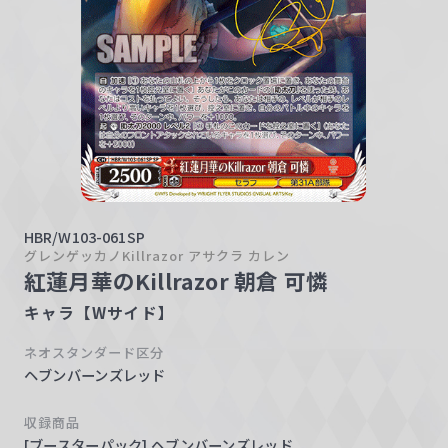
w
a
r
z
HBR/W103-061SP
グレンゲッカノKillrazor アサクラ カレン
紅蓮月華のKillrazor 朝倉 可憐
キャラ【Wサイド】
ネオスタンダード区分
ヘブンバーンズレッド
収録商品
[ブースターパック] ヘブンバーンズレッド