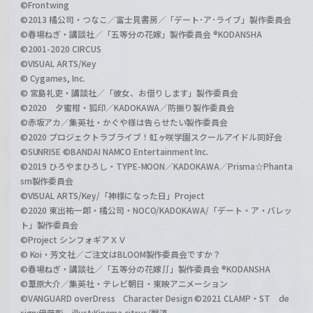
©Frontwing
©2013 橘公司・つなこ／富士見書房／「デート･ア･ライブ」製作委員会
©春場ねぎ・講談社／「五等分の花嫁」製作委員会 ®KODANSHA
©2001-2020 CIRCUS
©VISUAL ARTS/Key
© Cygames, Inc.
© 宮島礼吏・講談社／「彼女、お借りします」製作委員会
©2020 夕蜜柑・狐印／KADOKAWA／防振り製作委員会
©赤坂アカ／集英社・かぐや様は告らせたい製作委員会
©2020 プロジェクトラブライブ！虹ヶ咲学園スクールアイドル同好会
©SUNRISE ©BANDAI NAMCO Entertainment Inc.
©2019 ひろやまひろし・TYPE-MOON／KADOKAWA／Prisma☆Phanta
sm製作委員会
©VISUAL ARTS/Key/「神様になった日」Project
©2020 東出祐一郎・橘公司・NOCO/KADOKAWA/「デート・ア・バレッ
ト」製作委員会
©Project シンフォギアＸＶ
© Koi・芳文社／ご注文はBLOOM製作委員会ですか？
©春場ねぎ・講談社／「五等分の花嫁∬」製作委員会 ®KODANSHA
©葦原大介／集英社・テレビ朝日・東映アニメーション
©VANGUARD overDress Character Design ©2021 CLAMP・ST de
sign:伊藤彰 illust:Kinema citrus/獣道