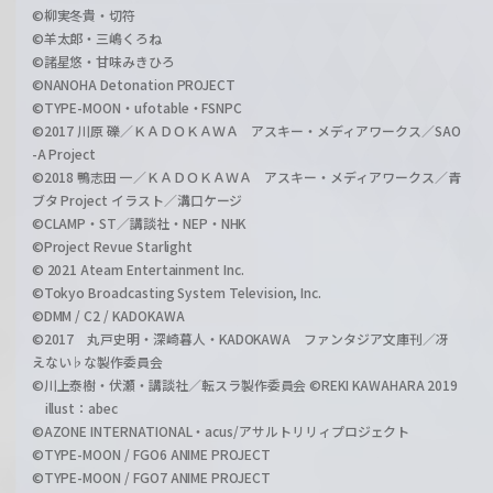
©柳実冬貴・切符
©羊太郎・三嶋くろね
©諸星悠・甘味みきひろ
©NANOHA Detonation PROJECT
©TYPE-MOON・ufotable・FSNPC
©2017 川原 礫／ＫＡＤＯＫＡＷＡ アスキー・メディアワークス／SAO
-A Project
©2018 鴨志田 一／ＫＡＤＯＫＡＷＡ アスキー・メディアワークス／青
ブタ Project イラスト／溝口ケージ
©CLAMP・ST／講談社・NEP・NHK
©Project Revue Starlight
© 2021 Ateam Entertainment Inc.
©Tokyo Broadcasting System Television, Inc.
©DMM / C2 / KADOKAWA
©2017 丸戸史明・深崎暮人・KADOKAWA ファンタジア文庫刊／冴
えない♭な製作委員会
©川上泰樹・伏瀬・講談社／転スラ製作委員会 ©REKI KAWAHARA 2019
illust：abec
©AZONE INTERNATIONAL・acus/アサルトリリィプロジェクト
©TYPE-MOON / FGO6 ANIME PROJECT
©TYPE-MOON / FGO7 ANIME PROJECT