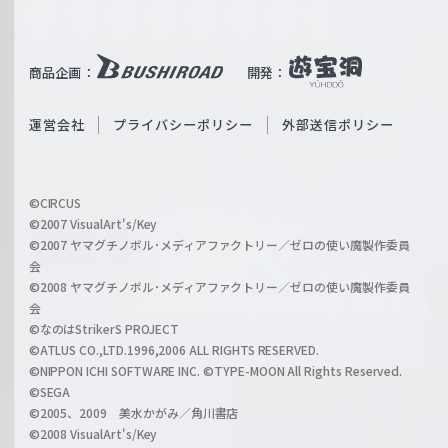
W
T
e
u
i
b
商品企画：
開発：
ß
e
S
O
運営会社
プライバシーポリシー
外部送信ポリシー
c
f
h
f
w
i
a
©CIRCUS
c
©2007 VisualArt's/Key
r
i
©2007 ヤマグチノボル･メディアファクトリー／ゼロの使い魔製作委員
z
会
a
©2008 ヤマグチノボル･メディアファクトリー／ゼロの使い魔製作委員
l
会
C
©なのはStrikerS PROJECT
h
©ATLUS CO.,LTD.1996,2006 ALL RIGHTS RESERVED.
a
©NIPPON ICHI SOFTWARE INC. ©TYPE-MOON All Rights Reserved.
n
©SEGA
©2005、2009 美水かがみ／角川書店
n
©2008 VisualArt's/Key
e