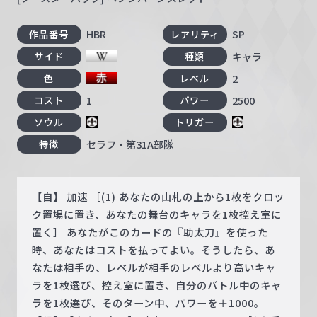
HBR
SP
作品番号
レアリティ
キャラ
サイド
種類
2
色
レベル
1
2500
コスト
パワー
ソウル
トリガー
セラフ・第31A部隊
特徴
【自】 加速 ［(1) あなたの山札の上から1枚をクロッ
ク置場に置き、あなたの舞台のキャラを1枚控え室に
置く］ あなたがこのカードの『助太刀』を使った
時、あなたはコストを払ってよい。そうしたら、あ
なたは相手の、レベルが相手のレベルより高いキャ
ラを1枚選び、控え室に置き、自分のバトル中のキャ
ラを1枚選び、そのターン中、パワーを＋1000。