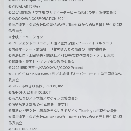
©VISUAL ARTS/Key
©2024 劇場版「ウマ娘 プリティーダービー 新時代の扉」製作委員会
©KADOKAWA CORPORATION 2024
©長月達平・株式会社KADOKAWA刊／Re:ゼロから始める異世界生活2製
作委員会
©東映アニメーション
©プロジェクトラブライブ！蓮ノ空女学院スクールアイドルクラブ
©内藤マーシー・講談社／「甘神さんちの縁結び」製作委員会
©真島ヒロ・上田敦夫・講談社／FT100YQ製作委員会・テレビ東京
©龍幸伸／集英社・ダンダダン製作委員会
©2023 時雨沢恵一/KADOKAWA/GGO2 Project
©丸山くがね・KADOKAWA刊／劇場版「オーバーロード」聖王国編製作
委員会
© 2023 あおぎり高校 / viviON, inc.
©NANOHA 20th PROJECT
©雨森たきび／小学館／マケイン応援委員会
©防衛隊第３部隊 ©松本直也／集英社
©原悠衣・芳文社／劇場版きんいろモザイク Thank you!! 製作委員会
©長月達平・株式会社KADOKAWA刊／Re:ゼロから始める異世界生活3製
作委員会
©SHIFT UP CORP.