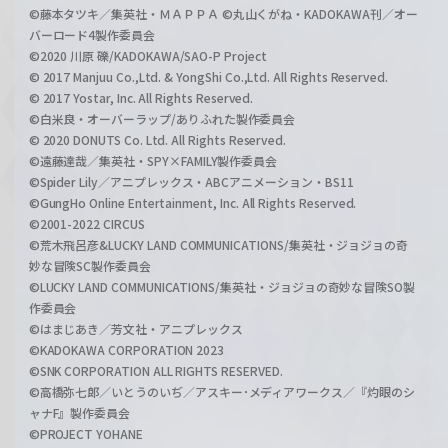
©藤本タツキ／集英社・ＭＡＰＰＡ ©丸山くがね・KADOKAWA刊／オー
バーロード4製作委員会
©2020 川原 礫/KADOKAWA/SAO-P Project
© 2017 Manjuu Co.,Ltd. & YongShi Co.,Ltd. All Rights Reserved.
© 2017 Yostar, Inc. All Rights Reserved.
©白米良・オーバーラップ/ありふれた製作委員会
© 2020 DONUTS Co. Ltd. All Rights Reserved.
©遠藤達哉／集英社・SPY×FAMILY製作委員会
©Spider Lily／アニプレックス・ABCアニメーション・BS11
©GungHo Online Entertainment, Inc. All Rights Reserved.
©2001-2022 CIRCUS
©荒木飛呂彦&LUCKY LAND COMMUNICATIONS/集英社・ジョジョの奇
妙な冒険SC製作委員会
©LUCKY LAND COMMUNICATIONS/集英社・ジョジョの奇妙な冒険SO製
作委員会
©はまじあき／芳文社・アニプレックス
©KADOKAWA CORPORATION 2023
©SNK CORPORATION ALL RIGHTS RESERVED.
©高橋弥七郎／いとうのいぢ／アスキー･メディアワークス／『灼眼のシ
ャナF』製作委員会
©PROJECT YOHANE