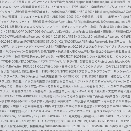
i
オケアノス／「翠星のガルガンティア」製作委員会
©2013 Nippon Ichi Software, Inc.
©鎌池和馬／冬川
イバー2」アニメーション製作委員会
©2013 ひろやまひろし・TYPE-MOON・角川書店／「プリズマ☆イ
c
ずき／キルラキル製作委員会
©橙乃ままれ・KADOKAWA／NHK・NEP
©2014 DMM.com/KADOKAWA GAMES
井儀人/双葉社・シンエイ・テレビ朝日・ADK 2001,2002,2014
©貴家悠・橘賢一／集英社・Project T
i
リズマ☆イリヤ ツヴァイ！」製作委員会
©CyberAgent, Inc. All Rights Reserved.
©CyberAgent, I
a
©2014 川原 礫／ＫＡＤＯＫＡＷＡ アスキー・メディアワークス刊／SAOⅡ Project
©Magica Quart
CINDERELLA ©PROJECT DD3
©VisualArt's/Key/Charlotte Project
©諫山創・講談社／「進撃の巨
l
DOKAWA All Rights Reserved.
© 2014, 2015 SQUARE ENIX CO., LTD. All Rights Reserved.
©TYPE
会
©2016 DMM.com POWERCHORD STUDIO / C2 / KADOKAWA All Rights Reserved.
©赤塚不二夫／
C
DOKAWA アスキー・メディアワークス刊／AWIB Project
©2016 プロジェクトラブライブ！サンシャイ
h
田麿里／キズナイーバー製作委員会
©長月達平・株式会社KADOKAWA刊／Re:ゼロから始める異世界生
／SAO MOVIE Project
©ViVid Strike PROJECT ©2016 暁なつめ・三嶋くろね／Ｋ
a
・TYPE-MOON／KADOKAWA／「プリズマ☆イリヤ ドライ!!」製作委員会
©Project Luck & Logic
©P
NOHA Reflection PROJECT
©2017 暁なつめ・三嶋くろね／ＫＡＤＯＫＡＷＡ／このすば２製作委
n
冴えない製作委員会
©東出祐一郎・TYPE-MOON / FAPC
©2017 プロジェクトラブライブ！サンシャイン!
n
クス／GGO Project illust.黒星紅白
TM ©TOHO CO., LTD.
©2014 榎宮祐・株式会社Ｋ
タダヒロ／集英社・ゆらぎ荘の幽奈さん製作委員会
©丸山くがね・ＫＡＤＯＫＡＷＡ刊／オーバーロ
e
©暁なつめ・三嶋くろね
©岩井恭平・るろお
©上栖綴人・Nitroplus
©春日部タケル・ユキヲ
©枯野瑛
グチノボル
©島田フミカネ・南房秀久・飯沼俊規
©しめさば・ぶーた
©竜ノ湖太郎・天之有
©竜ノ湖
l
LUCKY LAND COMMUNICATIONS/集英社・ジョジョの奇妙な冒険GW製作委員会
©葵せきな・狗神煌
みやま零 ©春日みかげ・みやま零・深井涼介
©賀東招二・四季童子
©賀東招二・なかじまゆか
©神坂
築地俊彦・駒都え～じ
©柳実冬貴・切符
©羊太郎・三嶋くろね
©諸星悠・甘味みきひろ
©NANOHA De
t
©2018 鴨志田 一／ＫＡＤＯＫＡＷＡ アスキー・メディアワークス／青ブタ Project イラスト／
Television, Inc.
©DMM / C2 / KADOKAWA
©2017 丸戸史明・深崎暮人・KADOKAWA ファン
INTERNATIONAL・acus/アサルトリリィプロジェクト
©TYPE-MOON / FGO6 ANIME PROJECT
©TYPE
社／「五等分の花嫁」製作委員会 ®KODANSHA
©2001-2020 CIRCUS
©VISUAL ARTS/Key
© Cygame
／集英社・かぐや様は告らせたい製作委員会
©2020 プロジェクトラブライブ！虹ヶ咲学園スクール