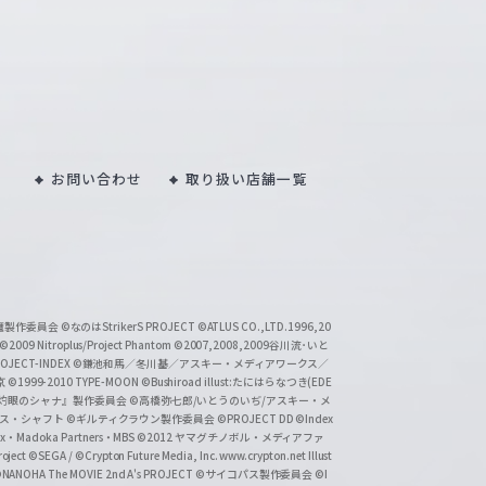
お問い合わせ
取り扱い店舗一覧
い魔製作委員会
©なのはStrikerS PROJECT
©ATLUS CO.,LTD.1996,20
©2009 Nitroplus/Project Phantom
©2007,2008,2009谷川流･いと
CT-INDEX
©鎌池和馬／冬川基／アスキー・メディアワークス／
京
©1999-2010 TYPE-MOON
©Bushiroad illust:たにはらなつき(EDE
『灼眼のシャナ』製作委員会
©高橋弥七郎/いとうのいぢ/アスキー・メ
クス・シャフト
©ギルティクラウン製作委員会
©PROJECT DD ©Index
lex・Madoka Partners・MBS
©2012 ヤマグチノボル・メディアファ
ject
©SEGA / ©Crypton Future Media, Inc. www.crypton.net Illust
NANOHA The MOVIE 2nd A's PROJECT
©サイコパス製作委員会
©I