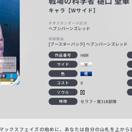
戦場の科学者 樋口 聖華
キャラ【Wサイド】
ネオスタンダード区分
ヘブンバーンズレッド
収録商品
[ブースターパック] ヘブンバーンズレッド
HBR
作品番号
サイド
色
0
コスト
ソウル
セラフ・第31B部隊
特徴
イマックスフェイズの始めに、あなたは自分の山札を上から