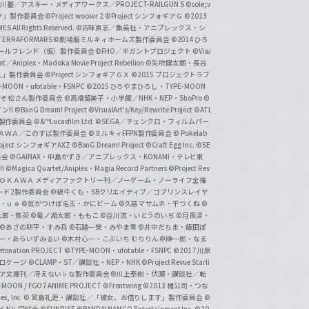
基／アスキー・メディアワークス／PROJECT-RAILGUN S
©sole;v
リヤ」製作委員会
©Project wooser 2
©Project シンフォギアＧ
©2013
 All Rights Reserved.
©古味直志／集英社・アニプレックス・シ
ERRAFORMARS
©劇場版ミルキィホームズ製作委員会
©2014 ひろ
nc. /ガールフレンド（仮）製作委員会
©FHO／ギガントプロジェクト
©Visu
et／Aniplex・Madoka Movie Project Rebellion
©矢吹健太朗・長谷
人」製作委員会
©Project シンフォギアＧＸ
©2015 プロジェクトラブ
-MOON・ufotable・FSNPC
©2015 ひろやまひろし・TYPE-MOON
おそ松さん製作委員会
©高橋留美子・小学館／NHK・NEP・ShoPro
©
ン!!
©BanG Dream! Project
©VisualArt's/Key/Rewrite Project
©ATL
活製作委員会
©&™Lucasfilm Ltd.
©SEGA／チェンクロ・フィルムパー
ＡＤＯＫＡＷＡ／このすば製作委員会
©ミルキィFFPN製作委員会
© Pokelab
roject シンフォギアAXZ
©BanG Dream! Project
©Craft Egg Inc.
©SE
員会
©GAINAX・中島かずき／アニプレックス・KONAMI・テレビ東
!
©Magica Quartet/Aniplex・Magia Record Partners
©Project Rev
ＡＤＯＫＡＷＡ メディアファクトリー刊／ノーゲーム・ノーライフ全権
ード2製作委員会
©蝸牛くも・SBクリエイティブ／ゴブリンスレイヤ
・ｕｅ ©気がつけば毛玉・かにビーム
©久慈マサムネ・平つくね
©
太郎・焦茶
©竜ノ湖太郎・ももこ
©谷川流・いとうのいぢ
©月夜涙・
©あざの耕平・すみ兵 ©石踏一榮・みやま零
©井中だちま・飯田ぽ
一・あらいずみるい
©木村心一・こぶいち むりりん
©榊一郎・なま
tonation PROJECT
©TYPE-MOON・ufotable・FSNPC
©2017 川原
溝口ケージ
©CLAMP・ST／講談社・NEP・NHK
©Project Revue Starli
タジア文庫刊／冴えない♭な製作委員会
©川上泰樹・伏瀬・講談社／転
-MOON / FGO7 ANIME PROJECT
©Frontwing
©2013 橘公司・つな
s, Inc.
© 宮島礼吏・講談社／「彼女、お借りします」製作委員会
©
アイドル同好会
©SUNRISE ©BANDAI NAMCO Entertainment Inc.
©20