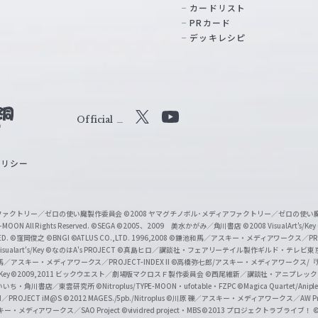
カードリスト
PRカード
デッキレシピ
Official
X
Y
o
ポリシー
u
T
u
ィアファクトリー／ゼロの使い魔製作委員会
©2008 ヤマグチノボル･メディアファクトリー／ゼロの使
b
MOON All Rights Reserved.
©SEGA
©2005、2009 美水かがみ／角川書店
©2008 VisualArt's/Key
ED.
©窪岡俊之
©BNGI
©ATLUS CO.,LTD. 1996,2008
©鎌池和馬／アスキー・メディアワークス／PROJE
e
sualart's/Key
©なのはA's PROJECT
©真島ヒロ／講談社・フェアリーテイル製作ギルド・テレビ東
／アスキー・メディアワークス／PROJECT-INDEX II
©高橋弥七郎/アスキー・メディアワークス/
O
/Key
©2009,2011 ビックウエスト／劇場版マクロスＦ製作委員会
©西尾維新／講談社・アニプレッ
f
いいち・角川書店／東雲研究所
©Nitroplus/TYPE-MOON・ufotable・FZPC
©Magica Quartet/Anip
I／PROJECT iM@S
©2012 MAGES./5pb./Nitroplus
©川原 礫／アスキー・メディアワークス／AW Pro
f
ー・メディアワークス／SAO Project
©vividred project・MBS ©2013 プロジェクトラブライブ！
©