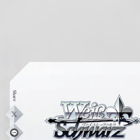
Share
ヴ
ァ
イ
X
ス
シ
L
i