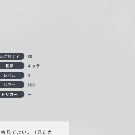
SR
レアリティ
キャラ
種類
0
レベル
500
パワー
－
トリガー
1枚見てよい。（見たカ