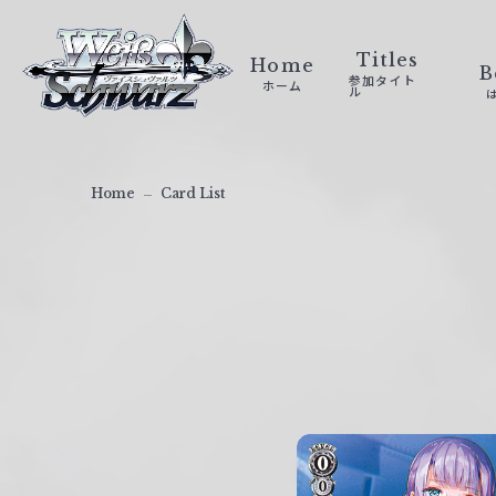
ヴ
ァ
Titles
Home
B
参加タイト
ホーム
イ
ル
ス
シ
ュ
Home
Card List
ヴ
ァ
ル
ツ
｜
W
e
i
ß
S