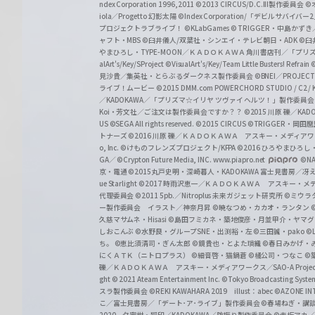
z
ndex Corporation 1996,2011
©2013 CIRCUS/D.C.III製作委員会
©
iola／Progetto 幻影太陽
©Index Corporation/「デビルサバ
プロジェクトラブライブ！
©KLabGames
© TRIGGER・中島か
ャフト・MBS
©臼井儀人/双葉社・シンエイ・テレビ朝日・ADK
©臼
やまひろし・TYPE-MOON／ＫＡＤＯＫＡＷＡ 角川書店刊／「プ
alArt's/Key/SProject
©VisualArt's/Key/Team Little Busters! Refrain
見沙貴／集英社・とらぶるダークネス製作委員会
©BNEI／PROJECT 
ライブ！ムービー
©2015 DMM.com POWERCHORD STUDIO / C2 / KA
／KADOKAWA／「プリズマ☆イリヤ ツヴァイ ヘルツ！」製作委員
Koi・芳文社／ご注文は製作委員会ですか？？
©2015 川原 礫／KA
US ©SEGA All rights reserved.
©2015 CIRCUS
©TRIGGER・岡
トナーズ
©2016 川原 礫／ＫＡＤＯＫＡＷＡ アスキー・メディアワークス刊
o, Inc. ©けものフレンズプロジェクト/KFPA
©2016 ひろやまひろし
GA／ ©Crypton Future Media, INC. www.piapro.net
©NA
京・電通
©2015丸戸史明・深崎暮人・KADOKAWA 富士見書房／
ue Starlight
©2017 時雨沢恵一／ＫＡＤＯＫＡＷＡ アスキー・メディアワー
代理委員会
©2011 5pb.／Nitroplus 未来ガジェット研究所
©ミウラ
ー製作委員会 イラスト／神奈月昇
©暁なつめ・カカオ・ランタン
久慈マサムネ・Hisasi
©島田フミカネ・築地俊彦・月並甲介・ヤマ
しおこんぶ
©水野良・グループSNE・出渕裕・左
©三田誠・pako
©
ち。
©恵比須清司・ぎん太郎
©鏡貴也・とよた瑣織
©春日みかげ・
にくＡＴＫ（ニトロプラス）
©細音啓・猫鍋蒼
©橘公司・つなこ
©
礫／ＫＡＤＯＫＡＷＡ アスキー・メディアワークス／SAO-A Projec
ght
© 2021 Ateam Entertainment Inc.
©Tokyo Broadcasting System 
スラ製作委員会 ©REKI KAWAHARA 2019 illust：abec
©AZONE 
こ／富士見書房／「デート･ア･ライブ」製作委員会
©春場ねぎ・講談
2020 夕蜜柑・狐印／KADOKAWA／防振り製作委員会
©赤坂アカ