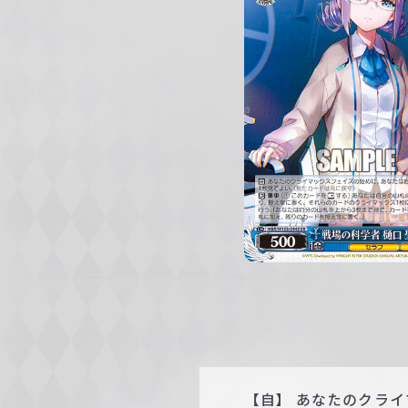
c
h
w
a
r
z
【自】 あなたのクラ