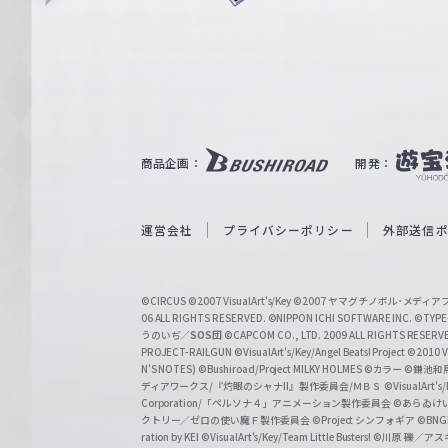
ュ
n
e
ヴ
ァ
ル
ツ
｜
商品企画：
開発：
W
e
i
運営会社
プライバシーポリシー
外部送信
ß
S
©CIRCUS
©2007 VisualArt's/Key
©2007 ヤマグチノボル･メデ
c
06 ALL RIGHTS RESERVED.
©NIPPON ICHI SOFTWARE INC. ©TYPE-
うのいぢ／
SOS団
©CAPCOM CO., LTD. 2009 ALL RIGHTS RESERV
h
PROJECT-RAILGUN
©VisualArt's/Key/Angel Beats! Project
©2010 Vi
w
N'S NOTES)
©Bushiroad/Project MILKY HOLMES
©カラー
©鎌池和馬
ディアワークス/『灼眼のシャナII』製作委員会/ＭＢＳ
©VisualArt's
a
Corporation/「ペルソナ４」アニメーション製作委員会
©あらゐけ
クトリー／ゼロの使い魔Ｆ製作委員会
©Project シンフォギア
©BNG
r
ration by KEI
©VisualArt's/Key/Team Little Busters!
©川原 礫／アスキ