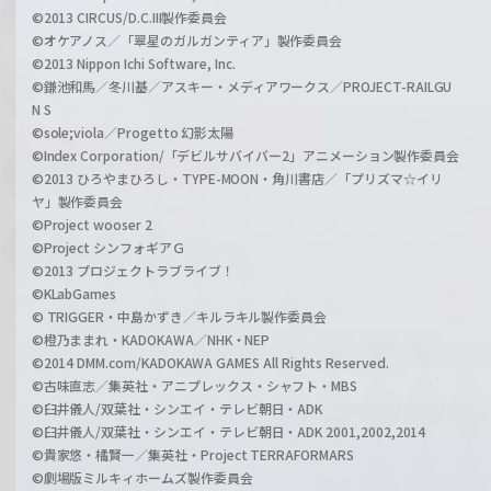
©2013 CIRCUS/D.C.III製作委員会
©オケアノス／「翠星のガルガンティア」製作委員会
©2013 Nippon Ichi Software, Inc.
©鎌池和馬／冬川基／アスキー・メディアワークス／PROJECT-RAILGU
N S
©sole;viola／Progetto 幻影太陽
©Index Corporation/「デビルサバイバー2」アニメーション製作委員会
©2013 ひろやまひろし・TYPE-MOON・角川書店／「プリズマ☆イリ
ヤ」製作委員会
©Project wooser 2
©Project シンフォギアＧ
©2013 プロジェクトラブライブ！
©KLabGames
© TRIGGER・中島かずき／キルラキル製作委員会
©橙乃ままれ・KADOKAWA／NHK・NEP
©2014 DMM.com/KADOKAWA GAMES All Rights Reserved.
©古味直志／集英社・アニプレックス・シャフト・MBS
©臼井儀人/双葉社・シンエイ・テレビ朝日・ADK
©臼井儀人/双葉社・シンエイ・テレビ朝日・ADK 2001,2002,2014
©貴家悠・橘賢一／集英社・Project TERRAFORMARS
©劇場版ミルキィホームズ製作委員会