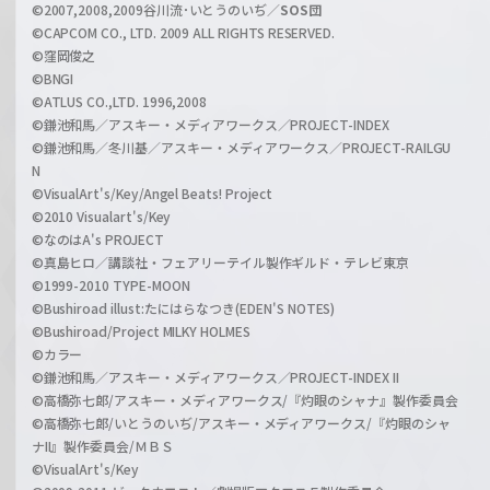
l
©2007,2008,2009谷川流･いとうのいぢ／
SOS団
©CAPCOM CO., LTD. 2009 ALL RIGHTS RESERVED.
©窪岡俊之
©BNGI
©ATLUS CO.,LTD. 1996,2008
©鎌池和馬／アスキー・メディアワークス／PROJECT-INDEX
©鎌池和馬／冬川基／アスキー・メディアワークス／PROJECT-RAILGU
N
©VisualArt's/Key/Angel Beats! Project
©2010 Visualart's/Key
©なのはA's PROJECT
©真島ヒロ／講談社・フェアリーテイル製作ギルド・テレビ東京
©1999-2010 TYPE-MOON
©Bushiroad illust:たにはらなつき(EDEN'S NOTES)
©Bushiroad/Project MILKY HOLMES
©カラー
©鎌池和馬／アスキー・メディアワークス／PROJECT-INDEX II
©高橋弥七郎/アスキー・メディアワークス/『灼眼のシャナ』製作委員会
©高橋弥七郎/いとうのいぢ/アスキー・メディアワークス/『灼眼のシャ
ナII』製作委員会/ＭＢＳ
©VisualArt's/Key