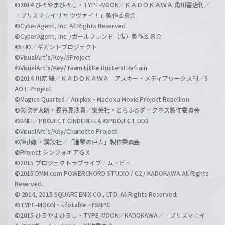
©2014 ひろやまひろし・TYPE-MOON／ＫＡＤＯＫＡＷＡ 角川書店刊／
「プリズマ☆イリヤ ツヴァイ！」製作委員会
©CyberAgent, Inc. All Rights Reserved.
©CyberAgent, Inc. /ガールフレンド（仮）製作委員会
©FHO／ギガントプロジェクト
©VisualArt's/Key/SProject
©VisualArt's/Key/Team Little Busters! Refrain
©2014 川原 礫／ＫＡＤＯＫＡＷＡ アスキー・メディアワークス刊／S
AOⅡ Project
©Magica Quartet／Aniplex・Madoka Movie Project Rebellion
©矢吹健太朗・長谷見沙貴／集英社・とらぶるダークネス製作委員会
©BNEI／PROJECT CINDERELLA ©PROJECT DD3
©VisualArt's/Key/Charlotte Project
©諫山創・講談社／「進撃の巨人」製作委員会
©Project シンフォギアＧＸ
©2015 プロジェクトラブライブ！ムービー
©2015 DMM.com POWERCHORD STUDIO / C2 / KADOKAWA All Rights
Reserved.
© 2014, 2015 SQUARE ENIX CO., LTD. All Rights Reserved.
©TYPE-MOON・ufotable・FSNPC
©2015 ひろやまひろし・TYPE-MOON／KADOKAWA／「プリズマ☆イ