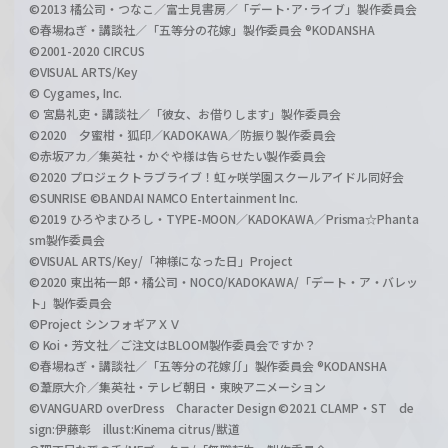
©2013 橘公司・つなこ／富士見書房／「デート･ア･ライブ」製作委員会
©春場ねぎ・講談社／「五等分の花嫁」製作委員会 ®KODANSHA
©2001-2020 CIRCUS
©VISUAL ARTS/Key
© Cygames, Inc.
© 宮島礼吏・講談社／「彼女、お借りします」製作委員会
©2020 夕蜜柑・狐印／KADOKAWA／防振り製作委員会
©赤坂アカ／集英社・かぐや様は告らせたい製作委員会
©2020 プロジェクトラブライブ！虹ヶ咲学園スクールアイドル同好会
©SUNRISE ©BANDAI NAMCO Entertainment Inc.
©2019 ひろやまひろし・TYPE-MOON／KADOKAWA／Prisma☆Phanta
sm製作委員会
©VISUAL ARTS/Key/「神様になった日」Project
©2020 東出祐一郎・橘公司・NOCO/KADOKAWA/「デート・ア・バレッ
ト」製作委員会
©Project シンフォギアＸＶ
© Koi・芳文社／ご注文はBLOOM製作委員会ですか？
©春場ねぎ・講談社／「五等分の花嫁∬」製作委員会 ®KODANSHA
©葦原大介／集英社・テレビ朝日・東映アニメーション
©VANGUARD overDress Character Design ©2021 CLAMP・ST de
sign:伊藤彰 illust:Kinema citrus/獣道