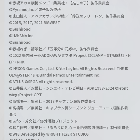
©赤坂アカ×横槍メンゴ／集英社・【推しの子】製作委員会
©Pyramid,Inc.／成子坂製作所
©山田鐘人・アベツカサ／小学館／「葬送のフリーレン」製作委員会
©2015, 2017, 2021 BIGWEST
©Bushiroad
©HAKAMA Inc
©Bushiroad
©春場ねぎ・講談社／「五等分の花嫁∽」製作委員会
©2022 鴨志田 一/KADOKAWA/青ブタ Project ©CLAMP・ST/講談社・N
EP・NHK
© NEXON Games Co., Ltd. & Yostar, Inc. All Rights Reserved. THE ID
OLM@STER™& ©Bandai Namco Entertainment Inc.
©ATLUS ©SEGA All rights reserved.
©臼井儀人／双葉社・シンエイ・テレビ朝日・ADK 1993-2024 ©Front
wing/Project GPT
©高橋陽一／集英社・2018キャプテン翼製作委員会
©高橋陽一／集英社・キャプテン翼シーズン２ ジュニアユース編製作委
員会
©あfろ・芳文社／野外活動プロジェクト
©和月伸宏／集英社・「るろうに剣心 －明治剣客浪漫譚－」製作委員会
©WFS Developed by WRIGHT FLYER STUDIOS