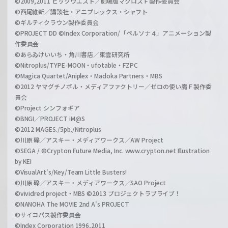
©2009,2011 ビックウエスト／劇場版マクロスＦ製作委員会
©西尾維新／講談社・アニプレックス・シャフト
©ギルティクラウン製作委員会
©PROJECT DD ©Index Corporation/「ペルソナ４」アニメーション製
作委員会
©あらゐけいいち・角川書店／東雲研究所
©Nitroplus/TYPE-MOON・ufotable・FZPC
©Magica Quartet/Aniplex・Madoka Partners・MBS
©2012 ヤマグチノボル・メディアファクトリー／ゼロの使い魔Ｆ製作委
員会
©Project シンフォギア
©BNGI／PROJECT iM@S
©2012 MAGES./5pb./Nitroplus
©川原 礫／アスキー・メディアワークス／AW Project
©SEGA / ©Crypton Future Media, Inc. www.crypton.net Illustration
by KEI
©VisualArt's/Key/Team Little Busters!
©川原 礫／アスキー・メディアワークス／SAO Project
©vividred project・MBS ©2013 プロジェクトラブライブ！
©NANOHA The MOVIE 2nd A's PROJECT
©サイコパス製作委員会
©Index Corporation 1996,2011