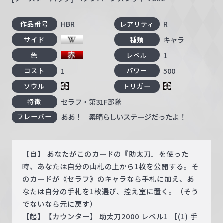
HBR
R
作品番号
レアリティ
キャラ
サイド
種類
1
色
レベル
1
500
コスト
パワー
ソウル
トリガー
セラフ・第31F部隊
特徴
ああ！ 素晴らしいステージだったよ！
フレーバー
【自】 あなたがこのカードの『助太刀』を使った
時、あなたは自分の山札の上から1枚を公開する。そ
のカードが《セラフ》のキャラなら手札に加え、あ
なたは自分の手札を1枚選び、控え室に置く。（そう
でないなら元に戻す）
【起】【カウンター】 助太刀2000 レベル1 ［(1) 手