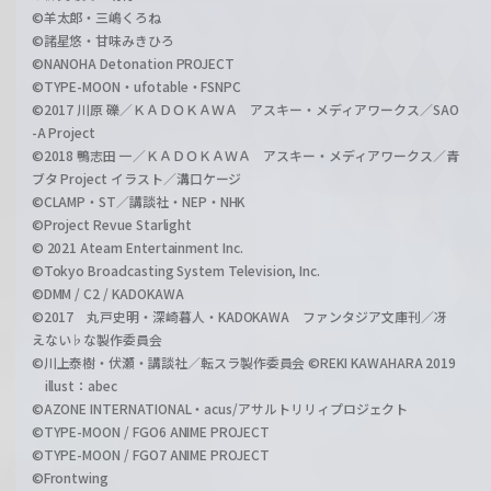
©羊太郎・三嶋くろね
©諸星悠・甘味みきひろ
©NANOHA Detonation PROJECT
©TYPE-MOON・ufotable・FSNPC
©2017 川原 礫／ＫＡＤＯＫＡＷＡ アスキー・メディアワークス／SAO
-A Project
©2018 鴨志田 一／ＫＡＤＯＫＡＷＡ アスキー・メディアワークス／青
ブタ Project イラスト／溝口ケージ
©CLAMP・ST／講談社・NEP・NHK
©Project Revue Starlight
© 2021 Ateam Entertainment Inc.
©Tokyo Broadcasting System Television, Inc.
©DMM / C2 / KADOKAWA
©2017 丸戸史明・深崎暮人・KADOKAWA ファンタジア文庫刊／冴
えない♭な製作委員会
©川上泰樹・伏瀬・講談社／転スラ製作委員会 ©REKI KAWAHARA 2019
illust：abec
©AZONE INTERNATIONAL・acus/アサルトリリィプロジェクト
©TYPE-MOON / FGO6 ANIME PROJECT
©TYPE-MOON / FGO7 ANIME PROJECT
©Frontwing