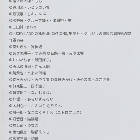
©竜ノ湖太郎・ももこ
©谷川流・いとうのいぢ
©月夜涙・しおこんぶ
©水野良・グループSNE・出渕裕・左
©三田誠・pako
©LUCKY LAND COMMUNICATIONS/集英社・ジョジョの奇妙な冒険GW製
作委員会
©葵せきな・狗神煌
©あざの耕平・すみ兵 ©石踏一榮・みやま零
©井中だちま・飯田ぽち。
©恵比須清司・ぎん太郎
©鏡貴也・とよた瑣織
©春日みかげ・みやま零 ©春日みかげ・みやま零・深井涼介
©賀東招二・四季童子
©賀東招二・なかじまゆか
©神坂一・あらいずみるい
©木村心一・こぶいち むりりん
©榊一郎・なまにくＡＴＫ（ニトロプラス）
©細音啓・猫鍋蒼
©橘公司・つなこ
©築地俊彦・駒都え～じ
©柳実冬貴・切符