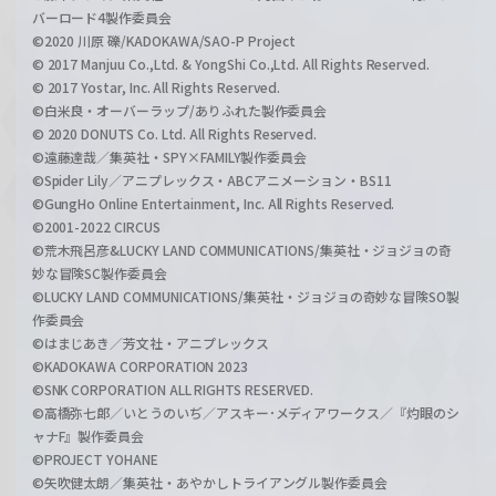
バーロード4製作委員会
©2020 川原 礫/KADOKAWA/SAO-P Project
© 2017 Manjuu Co.,Ltd. & YongShi Co.,Ltd. All Rights Reserved.
© 2017 Yostar, Inc. All Rights Reserved.
©白米良・オーバーラップ/ありふれた製作委員会
© 2020 DONUTS Co. Ltd. All Rights Reserved.
©遠藤達哉／集英社・SPY×FAMILY製作委員会
©Spider Lily／アニプレックス・ABCアニメーション・BS11
©GungHo Online Entertainment, Inc. All Rights Reserved.
©2001-2022 CIRCUS
©荒木飛呂彦&LUCKY LAND COMMUNICATIONS/集英社・ジョジョの奇
妙な冒険SC製作委員会
©LUCKY LAND COMMUNICATIONS/集英社・ジョジョの奇妙な冒険SO製
作委員会
©はまじあき／芳文社・アニプレックス
©KADOKAWA CORPORATION 2023
©SNK CORPORATION ALL RIGHTS RESERVED.
©高橋弥七郎／いとうのいぢ／アスキー･メディアワークス／『灼眼のシ
ャナF』製作委員会
©PROJECT YOHANE
©矢吹健太朗／集英社・あやかしトライアングル製作委員会