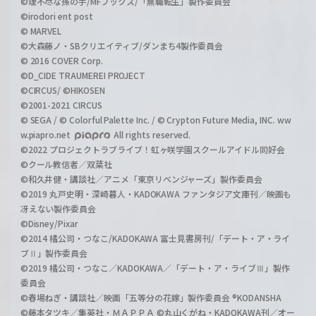
©理不尽な孫の手/MFブックス/「無職転生」製作委員会
©irodori ent post
© MARVEL
©大森藤ノ・SBクリエイティブ/ダンまち4製作委員会
© 2016 COVER Corp.
©D_CIDE TRAUMEREI PROJECT
©CIRCUS/ ©HIKOSEN
©2001-2021 CIRCUS
© SEGA / © Colorful Palette Inc. / © Crypton Future Media, INC. ww
w.piapro.net
All rights reserved.
©2022 プロジェクトラブライブ！虹ヶ咲学園スクールアイドル同好会
©クール教信者／双葉社
©和久井健・講談社／アニメ「東京リベンジャーズ」製作委員会
©2019 丸戸史明・深崎暮人・KADOKAWA ファンタジア文庫刊／映画も
冴えない製作委員会
©Disney/Pixar
©2014 橘公司・つなこ/KADOKAWA 富士見書房刊/「デート・ア・ライ
ブⅡ」製作委員会
©2019 橘公司・つなこ／KADOKAWA／「デート・ア・ライブⅢ」製作
委員会
©春場ねぎ・講談社／映画「五等分の花嫁」製作委員会 ®KODANSHA
©藤本タツキ／集英社・ＭＡＰＰＡ ©丸山くがね・KADOKAWA刊／オー