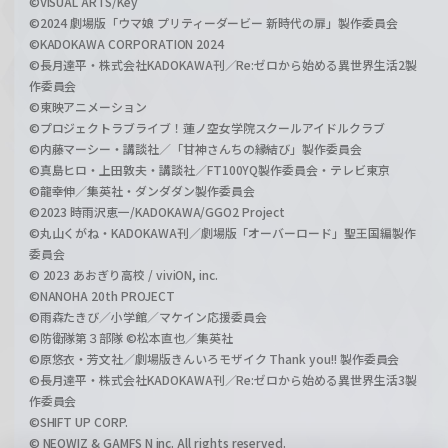
©VISUAL ARTS/Key
©2024 劇場版「ウマ娘 プリティーダービー 新時代の扉」製作委員会
©KADOKAWA CORPORATION 2024
©長月達平・株式会社KADOKAWA刊／Re:ゼロから始める異世界生活2製
作委員会
©東映アニメーション
©プロジェクトラブライブ！蓮ノ空女学院スクールアイドルクラブ
©内藤マーシー・講談社／「甘神さんちの縁結び」製作委員会
©真島ヒロ・上田敦夫・講談社／FT100YQ製作委員会・テレビ東京
©龍幸伸／集英社・ダンダダン製作委員会
©2023 時雨沢恵一/KADOKAWA/GGO2 Project
©丸山くがね・KADOKAWA刊／劇場版「オーバーロード」聖王国編製作
委員会
© 2023 あおぎり高校 / viviON, inc.
©NANOHA 20th PROJECT
©雨森たきび／小学館／マケイン応援委員会
©防衛隊第３部隊 ©松本直也／集英社
©原悠衣・芳文社／劇場版きんいろモザイク Thank you!! 製作委員会
©長月達平・株式会社KADOKAWA刊／Re:ゼロから始める異世界生活3製
作委員会
©SHIFT UP CORP.
© NEOWIZ & GAMFS N inc. All rights reserved.