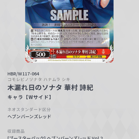
w
a
r
z
HBR/W117-064
コモレビノソナタ ハナムラ シキ
木漏れ日のソナタ 華村 詩紀
キャラ【Wサイド】
ネオスタンダード区分
ヘブンバーンズレッド
収録商品
[ブースターパック] ヘブンバーンズレッド Vol.2