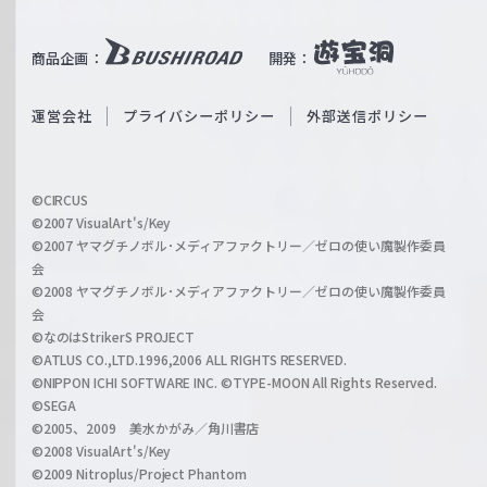
e
u
i
b
商品企画：
開発：
ß
e
S
O
運営会社
プライバシーポリシー
外部送信ポリシー
c
f
h
f
w
i
a
©CIRCUS
c
©2007 VisualArt's/Key
r
i
©2007 ヤマグチノボル･メディアファクトリー／ゼロの使い魔製作委員
z
会
a
©2008 ヤマグチノボル･メディアファクトリー／ゼロの使い魔製作委員
l
会
C
©なのはStrikerS PROJECT
h
©ATLUS CO.,LTD.1996,2006 ALL RIGHTS RESERVED.
a
©NIPPON ICHI SOFTWARE INC. ©TYPE-MOON All Rights Reserved.
n
©SEGA
©2005、2009 美水かがみ／角川書店
n
©2008 VisualArt's/Key
e
©2009 Nitroplus/Project Phantom