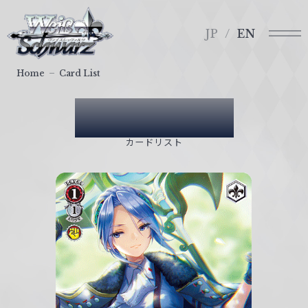
メ
ヴ
ニ
ァ
JP
EN
ュ
イ
ー
ス
Home
Card List
シ
ュ
Card List
ヴ
ァ
カードリスト
ル
ツ
｜
W
e
i
ß
S
c
h