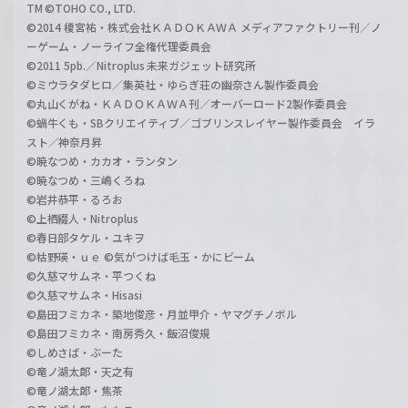
TM ©TOHO CO., LTD.
©2014 榎宮祐・株式会社ＫＡＤＯＫＡＷＡ メディアファクトリー刊／ノ
ーゲーム・ノーライフ全権代理委員会
©2011 5pb.／Nitroplus 未来ガジェット研究所
©ミウラタダヒロ／集英社・ゆらぎ荘の幽奈さん製作委員会
©丸山くがね・ＫＡＤＯＫＡＷＡ刊／オーバーロード2製作委員会
©蝸牛くも・SBクリエイティブ／ゴブリンスレイヤー製作委員会 イラ
スト／神奈月昇
©暁なつめ・カカオ・ランタン
©暁なつめ・三嶋くろね
©岩井恭平・るろお
©上栖綴人・Nitroplus
©春日部タケル・ユキヲ
©枯野瑛・ｕｅ ©気がつけば毛玉・かにビーム
©久慈マサムネ・平つくね
©久慈マサムネ・Hisasi
©島田フミカネ・築地俊彦・月並甲介・ヤマグチノボル
©島田フミカネ・南房秀久・飯沼俊規
©しめさば・ぶーた
©竜ノ湖太郎・天之有
©竜ノ湖太郎・焦茶