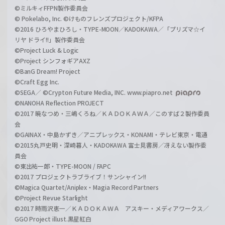
©ミルキィFFPN製作委員会
© Pokelabo, Inc. ©けものフレンズプロジェクト/KFPA
©2016 ひろやまひろし・TYPE-MOON／KADOKAWA／「プリズマ☆イ
リヤ ドライ!!」製作委員会
©Project Luck & Logic
©Project シンフォギアAXZ
©BanG Dream! Project
©Craft Egg Inc.
©SEGA／ ©Crypton Future Media, INC. www.piapro.net
©NANOHA Reflection PROJECT
©2017 暁なつめ・三嶋くろね／ＫＡＤＯＫＡＷＡ／このすば２製作委員
会
©GAINAX・中島かずき／アニプレックス・KONAMI・テレビ東京・電通
©2015丸戸史明・深崎暮人・KADOKAWA 富士見書房／冴えない製作委
員会
©東出祐一郎・TYPE-MOON / FAPC
©2017 プロジェクトラブライブ！サンシャイン!!
©Magica Quartet/Aniplex・Magia Record Partners
©Project Revue Starlight
©2017 時雨沢恵一／ＫＡＤＯＫＡＷＡ アスキー・メディアワークス／
GGO Project illust.黒星紅白