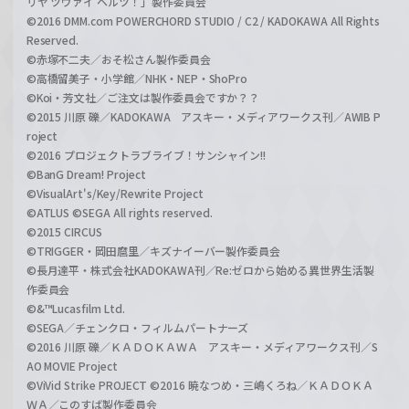
リヤ ツヴァイ ヘルツ！」製作委員会
©2016 DMM.com POWERCHORD STUDIO / C2 / KADOKAWA All Rights
Reserved.
©赤塚不二夫／おそ松さん製作委員会
©高橋留美子・小学館／NHK・NEP・ShoPro
©Koi・芳文社／ご注文は製作委員会ですか？？
©2015 川原 礫／KADOKAWA アスキー・メディアワークス刊／AWIB P
roject
©2016 プロジェクトラブライブ！サンシャイン!!
©BanG Dream! Project
©VisualArt's/Key/Rewrite Project
©ATLUS ©SEGA All rights reserved.
©2015 CIRCUS
©TRIGGER・岡田麿里／キズナイーバー製作委員会
©長月達平・株式会社KADOKAWA刊／Re:ゼロから始める異世界生活製
作委員会
©&™Lucasfilm Ltd.
©SEGA／チェンクロ・フィルムパートナーズ
©2016 川原 礫／ＫＡＤＯＫＡＷＡ アスキー・メディアワークス刊／S
AO MOVIE Project
©ViVid Strike PROJECT ©2016 暁なつめ・三嶋くろね／ＫＡＤＯＫＡ
ＷＡ／このすば製作委員会