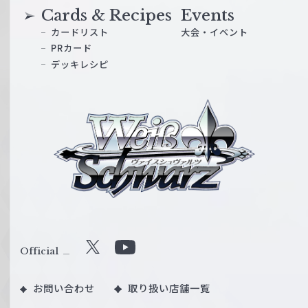
Cards & Recipes
Events
カードリスト
大会・イベント
PRカード
デッキレシピ
ヴ
ァ
イ
ス
シ
ュ
ヴ
ァ
ル
Official
X
Y
ツ
o
｜
お問い合わせ
取り扱い店舗一覧
u
W
T