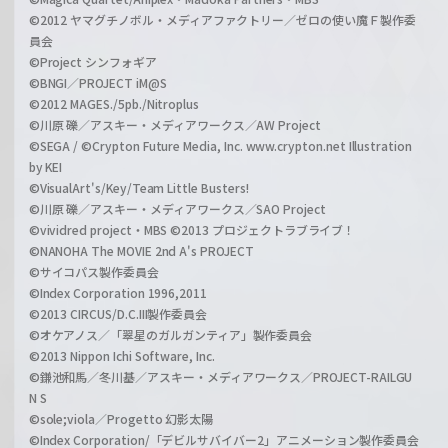
©2012 ヤマグチノボル・メディアファクトリー／ゼロの使い魔Ｆ製作委
員会
©Project シンフォギア
©BNGI／PROJECT iM@S
©2012 MAGES./5pb./Nitroplus
©川原 礫／アスキー・メディアワークス／AW Project
©SEGA / ©Crypton Future Media, Inc. www.crypton.net Illustration
by KEI
©VisualArt's/Key/Team Little Busters!
©川原 礫／アスキー・メディアワークス／SAO Project
©vividred project・MBS ©2013 プロジェクトラブライブ！
©NANOHA The MOVIE 2nd A's PROJECT
©サイコパス製作委員会
©Index Corporation 1996,2011
©2013 CIRCUS/D.C.III製作委員会
©オケアノス／「翠星のガルガンティア」製作委員会
©2013 Nippon Ichi Software, Inc.
©鎌池和馬／冬川基／アスキー・メディアワークス／PROJECT-RAILGU
N S
©sole;viola／Progetto 幻影太陽
©Index Corporation/「デビルサバイバー2」アニメーション製作委員会