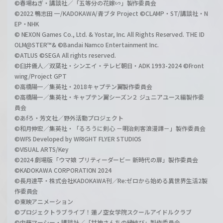
©春場ねぎ・講談社／「五等分の花嫁∽」製作委員会
©2022 鴨志田 一/KADOKAWA/青ブタ Project ©CLAMP・ST/講談社・N
EP・NHK
© NEXON Games Co., Ltd. & Yostar, Inc. All Rights Reserved. THE ID
OLM@STER™& ©Bandai Namco Entertainment Inc.
©ATLUS ©SEGA All rights reserved.
©臼井儀人／双葉社・シンエイ・テレビ朝日・ADK 1993-2024 ©Front
wing/Project GPT
©高橋陽一／集英社・2018キャプテン翼製作委員会
©高橋陽一／集英社・キャプテン翼シーズン２ ジュニアユース編製作委
員会
©あfろ・芳文社／野外活動プロジェクト
©和月伸宏／集英社・「るろうに剣心 －明治剣客浪漫譚－」製作委員会
©WFS Developed by WRIGHT FLYER STUDIOS
©VISUAL ARTS/Key
©2024 劇場版「ウマ娘 プリティーダービー 新時代の扉」製作委員会
©KADOKAWA CORPORATION 2024
©長月達平・株式会社KADOKAWA刊／Re:ゼロから始める異世界生活2製
作委員会
©東映アニメーション
©プロジェクトラブライブ！蓮ノ空女学院スクールアイドルクラブ
©内藤マーシー・講談社／「甘神さんちの縁結び」製作委員会