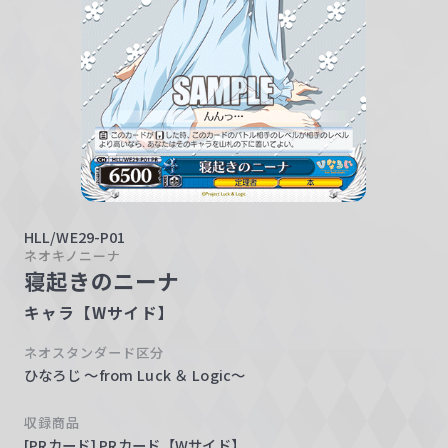
w
a
r
z
HLL/WE29-P01
ネオキノニーナ
寝起きのニーナ
キャラ【Wサイド】
ネオスタンダード区分
ひなろじ ～from Luck ＆ Logic～
収録商品
[PRカード] PRカード【Wサイド】