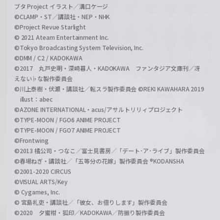
ブタ Project イラスト／溝口ケージ
©CLAMP・ST／講談社・NEP・NHK
©Project Revue Starlight
© 2021 Ateam Entertainment Inc.
©Tokyo Broadcasting System Television, Inc.
©DMM / C2 / KADOKAWA
©2017 丸戸史明・深崎暮人・KADOKAWA ファンタジア文庫刊／冴
えない♭な製作委員会
©川上泰樹・伏瀬・講談社／転スラ製作委員会 ©REKI KAWAHARA 2019
illust：abec
©AZONE INTERNATIONAL・acus/アサルトリリィプロジェクト
©TYPE-MOON / FGO6 ANIME PROJECT
©TYPE-MOON / FGO7 ANIME PROJECT
©Frontwing
©2013 橘公司・つなこ／富士見書房／「デート･ア･ライブ」製作委員会
©春場ねぎ・講談社／「五等分の花嫁」製作委員会 ®KODANSHA
©2001-2020 CIRCUS
©VISUAL ARTS/Key
© Cygames, Inc.
© 宮島礼吏・講談社／「彼女、お借りします」製作委員会
©2020 夕蜜柑・狐印／KADOKAWA／防振り製作委員会