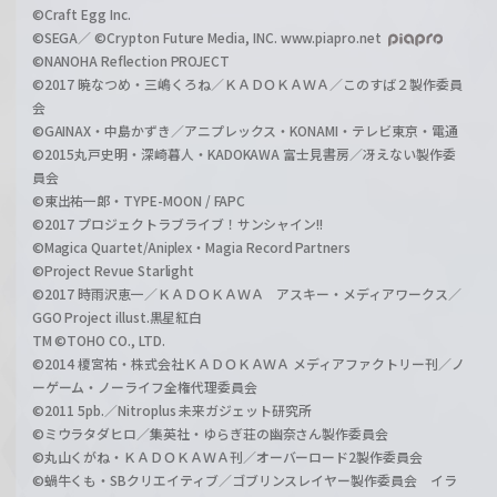
©Craft Egg Inc.
©SEGA／ ©Crypton Future Media, INC. www.piapro.net
©NANOHA Reflection PROJECT
©2017 暁なつめ・三嶋くろね／ＫＡＤＯＫＡＷＡ／このすば２製作委員
会
©GAINAX・中島かずき／アニプレックス・KONAMI・テレビ東京・電通
©2015丸戸史明・深崎暮人・KADOKAWA 富士見書房／冴えない製作委
員会
©東出祐一郎・TYPE-MOON / FAPC
©2017 プロジェクトラブライブ！サンシャイン!!
©Magica Quartet/Aniplex・Magia Record Partners
©Project Revue Starlight
©2017 時雨沢恵一／ＫＡＤＯＫＡＷＡ アスキー・メディアワークス／
GGO Project illust.黒星紅白
TM ©TOHO CO., LTD.
©2014 榎宮祐・株式会社ＫＡＤＯＫＡＷＡ メディアファクトリー刊／ノ
ーゲーム・ノーライフ全権代理委員会
©2011 5pb.／Nitroplus 未来ガジェット研究所
©ミウラタダヒロ／集英社・ゆらぎ荘の幽奈さん製作委員会
©丸山くがね・ＫＡＤＯＫＡＷＡ刊／オーバーロード2製作委員会
©蝸牛くも・SBクリエイティブ／ゴブリンスレイヤー製作委員会 イラ