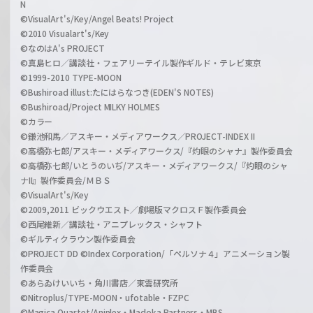
N
©VisualArt's/Key/Angel Beats! Project
©2010 Visualart's/Key
©なのはA's PROJECT
©真島ヒロ／講談社・フェアリーテイル製作ギルド・テレビ東京
©1999-2010 TYPE-MOON
©Bushiroad illust:たにはらなつき(EDEN'S NOTES)
©Bushiroad/Project MILKY HOLMES
©カラー
©鎌池和馬／アスキー・メディアワークス／PROJECT-INDEX II
©高橋弥七郎/アスキー・メディアワークス/『灼眼のシャナ』製作委員会
©高橋弥七郎/いとうのいぢ/アスキー・メディアワークス/『灼眼のシャ
ナII』製作委員会/ＭＢＳ
©VisualArt's/Key
©2009,2011 ビックウエスト／劇場版マクロスＦ製作委員会
©西尾維新／講談社・アニプレックス・シャフト
©ギルティクラウン製作委員会
©PROJECT DD ©Index Corporation/「ペルソナ４」アニメーション製
作委員会
©あらゐけいいち・角川書店／東雲研究所
©Nitroplus/TYPE-MOON・ufotable・FZPC
©Magica Quartet/Aniplex・Madoka Partners・MBS