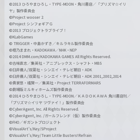
©2013 ひろやまひろし・TYPE-MOON・角川書店／「プリズマ☆イリ
ヤ」製作委員会
©Project wooser 2
©Project シンフォギアＧ
©2013 プロジェクトラブライブ！
©KLabGames
© TRIGGER・中島かずき／キルラキル製作委員会
©橙乃ままれ・KADOKAWA／NHK・NEP
©2014 DMM.com/KADOKAWA GAMES All Rights Reserved.
©古味直志／集英社・アニプレックス・シャフト・MBS
©臼井儀人/双葉社・シンエイ・テレビ朝日・ADK
©臼井儀人/双葉社・シンエイ・テレビ朝日・ADK 2001,2002,2014
©貴家悠・橘賢一／集英社・Project TERRAFORMARS
©劇場版ミルキィホームズ製作委員会
©2014 ひろやまひろし・TYPE-MOON／ＫＡＤＯＫＡＷＡ 角川書店刊／
「プリズマ☆イリヤ ツヴァイ！」製作委員会
©CyberAgent, Inc. All Rights Reserved.
©CyberAgent, Inc. /ガールフレンド（仮）製作委員会
©FHO／ギガントプロジェクト
©VisualArt's/Key/SProject
©VisualArt's/Key/Team Little Busters! Refrain