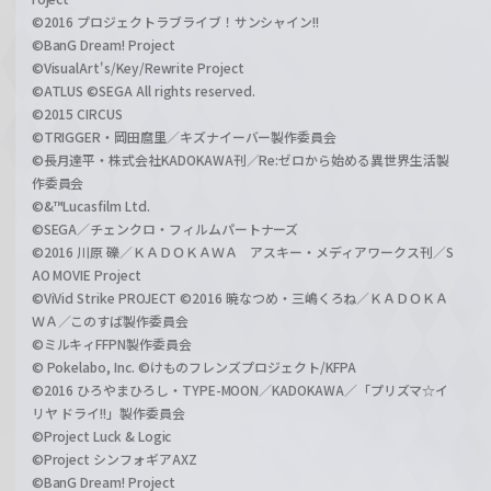
©2016 プロジェクトラブライブ！サンシャイン!!
©BanG Dream! Project
©VisualArt's/Key/Rewrite Project
©ATLUS ©SEGA All rights reserved.
©2015 CIRCUS
©TRIGGER・岡田麿里／キズナイーバー製作委員会
©長月達平・株式会社KADOKAWA刊／Re:ゼロから始める異世界生活製
作委員会
©&™Lucasfilm Ltd.
©SEGA／チェンクロ・フィルムパートナーズ
©2016 川原 礫／ＫＡＤＯＫＡＷＡ アスキー・メディアワークス刊／S
AO MOVIE Project
©ViVid Strike PROJECT ©2016 暁なつめ・三嶋くろね／ＫＡＤＯＫＡ
ＷＡ／このすば製作委員会
©ミルキィFFPN製作委員会
© Pokelabo, Inc. ©けものフレンズプロジェクト/KFPA
©2016 ひろやまひろし・TYPE-MOON／KADOKAWA／「プリズマ☆イ
リヤ ドライ!!」製作委員会
©Project Luck & Logic
©Project シンフォギアAXZ
©BanG Dream! Project