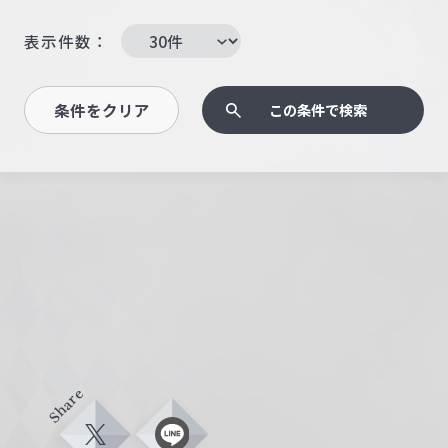
表示件数：
条件をクリア
この条件で検索
Share
X
L