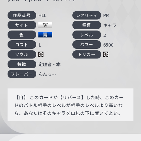
HLL
PR
作品番号
レアリティ
キャラ
サイド
種類
2
色
レベル
1
6500
コスト
パワー
ソウル
トリガー
定理者・本
特徴
んんっ…
フレーバー
【自】 このカードが【リバース】した時、このカー
ドのバトル相手のレベルが相手のレベルより高いな
ら、あなたはそのキャラを山札の下に置いてよい。