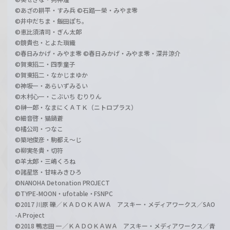
©あざの耕平・すみ兵 ©石踏一榮・みやま零
©井中だちま・飯田ぽち。
©恵比須清司・ぎん太郎
©鏡貴也・とよた瑣織
©春日みかげ・みやま零 ©春日みかげ・みやま零・深井涼介
©賀東招二・四季童子
©賀東招二・なかじまゆか
©神坂一・あらいずみるい
©木村心一・こぶいち むりりん
©榊一郎・なまにくＡＴＫ（ニトロプラス）
©細音啓・猫鍋蒼
©橘公司・つなこ
©築地俊彦・駒都え～じ
©柳実冬貴・切符
©羊太郎・三嶋くろね
©諸星悠・甘味みきひろ
©NANOHA Detonation PROJECT
©TYPE-MOON・ufotable・FSNPC
©2017 川原 礫／ＫＡＤＯＫＡＷＡ アスキー・メディアワークス／SAO
-A Project
©2018 鴨志田 一／ＫＡＤＯＫＡＷＡ アスキー・メディアワークス／青