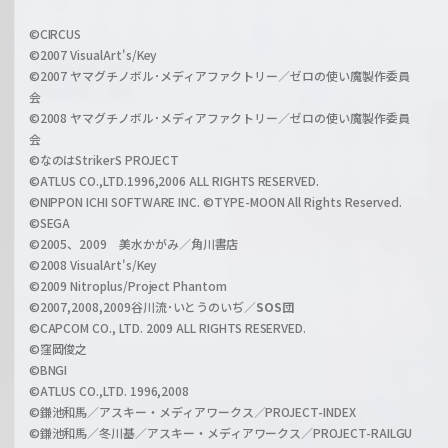
w
i
a
©CIRCUS
c
©2007 VisualArt's/Key
r
i
©2007 ヤマグチノボル･メディアファクトリー／ゼロの使い魔製作委員
z
会
a
©2008 ヤマグチノボル･メディアファクトリー／ゼロの使い魔製作委員
l
会
C
©なのはStrikerS PROJECT
h
©ATLUS CO.,LTD.1996,2006 ALL RIGHTS RESERVED.
a
©NIPPON ICHI SOFTWARE INC. ©TYPE-MOON All Rights Reserved.
n
©SEGA
©2005、2009 美水かがみ／角川書店
n
©2008 VisualArt's/Key
e
©2009 Nitroplus/Project Phantom
l
©2007,2008,2009谷川流･いとうのいぢ／
SOS団
©CAPCOM CO., LTD. 2009 ALL RIGHTS RESERVED.
©窪岡俊之
©BNGI
©ATLUS CO.,LTD. 1996,2008
©鎌池和馬／アスキー・メディアワークス／PROJECT-INDEX
©鎌池和馬／冬川基／アスキー・メディアワークス／PROJECT-RAILGU