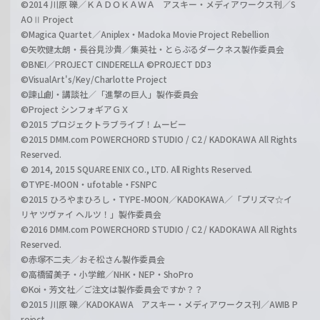
©2014 川原 礫／ＫＡＤＯＫＡＷＡ アスキー・メディアワークス刊／S
AOⅡ Project
©Magica Quartet／Aniplex・Madoka Movie Project Rebellion
©矢吹健太朗・長谷見沙貴／集英社・とらぶるダークネス製作委員会
©BNEI／PROJECT CINDERELLA ©PROJECT DD3
©VisualArt's/Key/Charlotte Project
©諫山創・講談社／「進撃の巨人」製作委員会
©Project シンフォギアＧＸ
©2015 プロジェクトラブライブ！ムービー
©2015 DMM.com POWERCHORD STUDIO / C2 / KADOKAWA All Rights
Reserved.
© 2014, 2015 SQUARE ENIX CO., LTD. All Rights Reserved.
©TYPE-MOON・ufotable・FSNPC
©2015 ひろやまひろし・TYPE-MOON／KADOKAWA／「プリズマ☆イ
リヤ ツヴァイ ヘルツ！」製作委員会
©2016 DMM.com POWERCHORD STUDIO / C2 / KADOKAWA All Rights
Reserved.
©赤塚不二夫／おそ松さん製作委員会
©高橋留美子・小学館／NHK・NEP・ShoPro
©Koi・芳文社／ご注文は製作委員会ですか？？
©2015 川原 礫／KADOKAWA アスキー・メディアワークス刊／AWIB P
roject