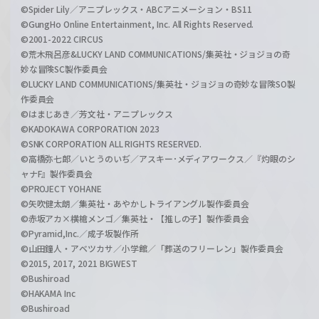
©Spider Lily／アニプレックス・ABCアニメーション・BS11
©GungHo Online Entertainment, Inc. All Rights Reserved.
©2001-2022 CIRCUS
©荒木飛呂彦&LUCKY LAND COMMUNICATIONS/集英社・ジョジョの奇
妙な冒険SC製作委員会
©LUCKY LAND COMMUNICATIONS/集英社・ジョジョの奇妙な冒険SO製
作委員会
©はまじあき／芳文社・アニプレックス
©KADOKAWA CORPORATION 2023
©SNK CORPORATION ALL RIGHTS RESERVED.
©高橋弥七郎／いとうのいぢ／アスキー･メディアワークス／『灼眼のシ
ャナF』製作委員会
©PROJECT YOHANE
©矢吹健太朗／集英社・あやかしトライアングル製作委員会
©赤坂アカ×横槍メンゴ／集英社・【推しの子】製作委員会
©Pyramid,Inc.／成子坂製作所
©山田鐘人・アベツカサ／小学館／「葬送のフリーレン」製作委員会
©2015, 2017, 2021 BIGWEST
©Bushiroad
©HAKAMA Inc
©Bushiroad