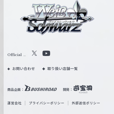
ヴ
ァ
イ
ス
シ
ュ
ヴ
ァ
ル
Official
X
Y
ツ
o
｜
お問い合わせ
取り扱い店舗一覧
u
W
T
e
u
i
b
商品企画：
開発：
ß
e
S
O
運営会社
プライバシーポリシー
外部送信ポリシー
c
f
h
f