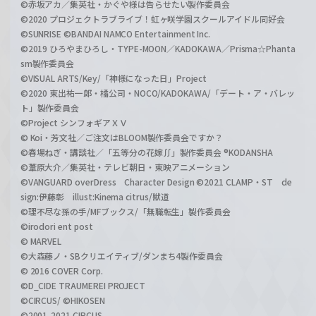
©赤坂アカ／集英社・かぐや様は告らせたい製作委員会
©2020 プロジェクトラブライブ！虹ヶ咲学園スクールアイドル同好会
©SUNRISE ©BANDAI NAMCO Entertainment Inc.
©2019 ひろやまひろし・TYPE-MOON／KADOKAWA／Prisma☆Phanta
sm製作委員会
©VISUAL ARTS/Key/「神様になった日」Project
©2020 東出祐一郎・橘公司・NOCO/KADOKAWA/「デート・ア・バレッ
ト」製作委員会
©Project シンフォギアＸＶ
© Koi・芳文社／ご注文はBLOOM製作委員会ですか？
©春場ねぎ・講談社／「五等分の花嫁∬」製作委員会 ®KODANSHA
©葦原大介／集英社・テレビ朝日・東映アニメーション
©VANGUARD overDress Character Design ©2021 CLAMP・ST de
sign:伊藤彰 illust:Kinema citrus/獣道
©理不尽な孫の手/MFブックス/「無職転生」製作委員会
©irodori ent post
© MARVEL
©大森藤ノ・SBクリエイティブ/ダンまち4製作委員会
© 2016 COVER Corp.
©D_CIDE TRAUMEREI PROJECT
©CIRCUS/ ©HIKOSEN
©2001-2021 CIRCUS