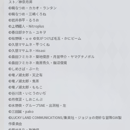
スト／神奈月昇
©暁なつめ・カカオ・ランタン
©暁なつめ・三嶋くろね
©岩井恭平・るろお
©上栖綴人・Nitroplus
©春日部タケル・ユキヲ
©枯野瑛・ｕｅ ©気がつけば毛玉・かにビーム
©久慈マサムネ・平つくね
©久慈マサムネ・Hisasi
©島田フミカネ・築地俊彦・月並甲介・ヤマグチノボル
©島田フミカネ・南房秀久・飯沼俊規
©しめさば・ぶーた
©竜ノ湖太郎・天之有
©竜ノ湖太郎・焦茶
©竜ノ湖太郎・ももこ
©谷川流・いとうのいぢ
©月夜涙・しおこんぶ
©水野良・グループSNE・出渕裕・左
©三田誠・pako
©LUCKY LAND COMMUNICATIONS/集英社・ジョジョの奇妙な冒険GW製
作委員会
©葵せきな・狗神煌