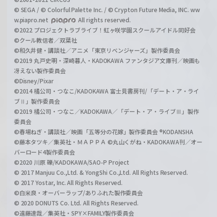
© SEGA / © Colorful Palette Inc. / © Crypton Future Media, INC. ww
w.piapro.net
All rights reserved.
©2022 プロジェクトラブライブ！虹ヶ咲学園スクールアイドル同好会
©クール教信者／双葉社
©和久井健・講談社／アニメ「東京リベンジャーズ」製作委員会
©2019 丸戸史明・深崎暮人・KADOKAWA ファンタジア文庫刊／映画も
冴えない製作委員会
©Disney/Pixar
©2014 橘公司・つなこ/KADOKAWA 富士見書房刊/「デート・ア・ライ
ブⅡ」製作委員会
©2019 橘公司・つなこ／KADOKAWA／「デート・ア・ライブⅢ」製作
委員会
©春場ねぎ・講談社／映画「五等分の花嫁」製作委員会 ®KODANSHA
©藤本タツキ／集英社・ＭＡＰＰＡ ©丸山くがね・KADOKAWA刊／オー
バーロード4製作委員会
©2020 川原 礫/KADOKAWA/SAO-P Project
© 2017 Manjuu Co.,Ltd. & YongShi Co.,Ltd. All Rights Reserved.
© 2017 Yostar, Inc. All Rights Reserved.
©白米良・オーバーラップ/ありふれた製作委員会
© 2020 DONUTS Co. Ltd. All Rights Reserved.
©遠藤達哉／集英社・SPY×FAMILY製作委員会