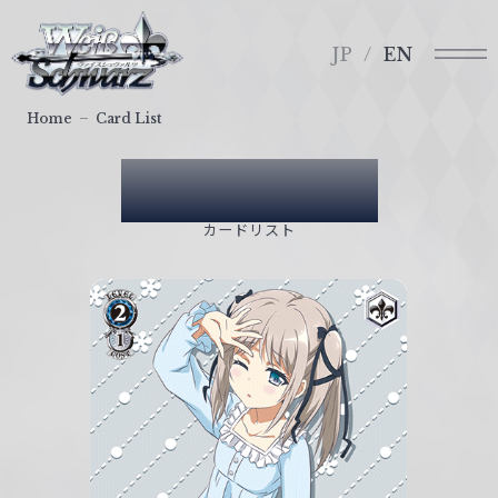
メ
ヴ
ニ
ァ
JP
EN
ュ
イ
ー
ス
Home
Card List
シ
ュ
Card List
ヴ
ァ
カードリスト
ル
ツ
｜
W
e
i
ß
S
c
h