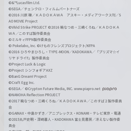
©&™Lucasfilm Ltd.
©SEGA／チェンクロ・フィルムパートナーズ
©2016 川原 礫／ＫＡＤＯＫＡＷＡ アスキー・メディアワークス刊／S
AO MOVIE Project
©ViVid Strike PROJECT ©2016 暁なつめ・三嶋くろね／ＫＡＤＯＫＡ
ＷＡ／このすば製作委員会
©ミルキィFFPN製作委員会
© Pokelabo, Inc. ©けものフレンズプロジェクト/KFPA
©2016 ひろやまひろし・TYPE-MOON／KADOKAWA／「プリズマ☆イ
リヤ ドライ!!」製作委員会
©Project Luck & Logic
©Project シンフォギアAXZ
©BanG Dream! Project
©Craft Egg Inc.
©SEGA／ ©Crypton Future Media, INC. www.piapro.net
©NANOHA Reflection PROJECT
©2017 暁なつめ・三嶋くろね／ＫＡＤＯＫＡＷＡ／このすば２製作委員
会
©GAINAX・中島かずき／アニプレックス・KONAMI・テレビ東京・電通
©2015丸戸史明・深崎暮人・KADOKAWA 富士見書房／冴えない製作委
員会