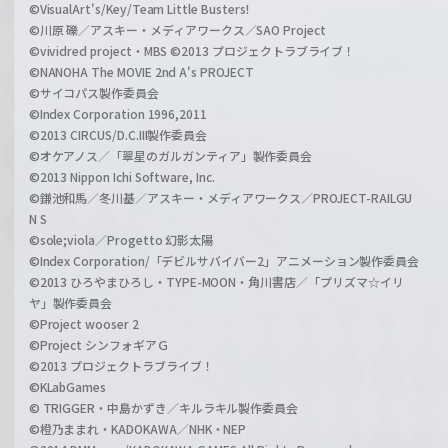
©VisualArt's/Key/Team Little Busters!
©川原 礫／アスキー・メディアワークス／SAO Project
©vividred project・MBS ©2013 プロジェクトラブライブ！
©NANOHA The MOVIE 2nd A's PROJECT
©サイコパス製作委員会
©Index Corporation 1996,2011
©2013 CIRCUS/D.C.III製作委員会
©オケアノス／「翠星のガルガンティア」製作委員会
©2013 Nippon Ichi Software, Inc.
©鎌池和馬／冬川基／アスキー・メディアワークス／PROJECT-RAILGU
N S
©sole;viola／Progetto 幻影太陽
©Index Corporation/「デビルサバイバー2」アニメーション製作委員会
©2013 ひろやまひろし・TYPE-MOON・角川書店／「プリズマ☆イリ
ヤ」製作委員会
©Project wooser 2
©Project シンフォギアＧ
©2013 プロジェクトラブライブ！
©KLabGames
© TRIGGER・中島かずき／キルラキル製作委員会
©橙乃ままれ・KADOKAWA／NHK・NEP