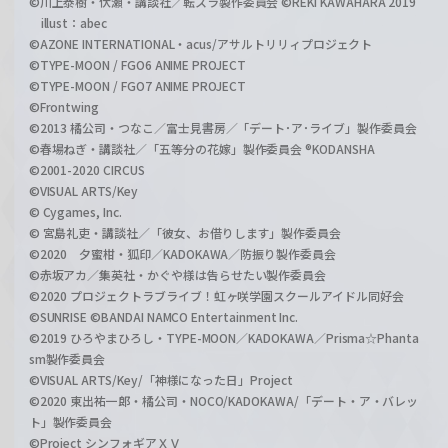
©川上泰樹・伏瀬・講談社／転スラ製作委員会 ©REKI KAWAHARA 2019
illust：abec
©AZONE INTERNATIONAL・acus/アサルトリリィプロジェクト
©TYPE-MOON / FGO6 ANIME PROJECT
©TYPE-MOON / FGO7 ANIME PROJECT
©Frontwing
©2013 橘公司・つなこ／富士見書房／「デート･ア･ライブ」製作委員会
©春場ねぎ・講談社／「五等分の花嫁」製作委員会 ®KODANSHA
©2001-2020 CIRCUS
©VISUAL ARTS/Key
© Cygames, Inc.
© 宮島礼吏・講談社／「彼女、お借りします」製作委員会
©2020 夕蜜柑・狐印／KADOKAWA／防振り製作委員会
©赤坂アカ／集英社・かぐや様は告らせたい製作委員会
©2020 プロジェクトラブライブ！虹ヶ咲学園スクールアイドル同好会
©SUNRISE ©BANDAI NAMCO Entertainment Inc.
©2019 ひろやまひろし・TYPE-MOON／KADOKAWA／Prisma☆Phanta
sm製作委員会
©VISUAL ARTS/Key/「神様になった日」Project
©2020 東出祐一郎・橘公司・NOCO/KADOKAWA/「デート・ア・バレッ
ト」製作委員会
©Project シンフォギアＸＶ