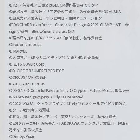
© Koi・芳文社／ご注文はBLOOM製作委員会ですか？
©春場ねぎ・講談社／「五等分の花嫁∬」製作委員会 ®KODANSHA
©葦原大介／集英社・テレビ朝日・東映アニメーション
©VANGUARD overDress Character Design ©2021 CLAMP・ST de
sign:伊藤彰 illust:Kinema citrus/獣道
©理不尽な孫の手/MFブックス/「無職転生」製作委員会
©irodori ent post
© MARVEL
©大森藤ノ・SBクリエイティブ/ダンまち4製作委員会
© 2016 COVER Corp.
©D_CIDE TRAUMEREI PROJECT
©CIRCUS/ ©HIKOSEN
©2001-2021 CIRCUS
© SEGA / © Colorful Palette Inc. / © Crypton Future Media, INC. ww
w.piapro.net
All rights reserved.
©2022 プロジェクトラブライブ！虹ヶ咲学園スクールアイドル同好会
©クール教信者／双葉社
©和久井健・講談社／アニメ「東京リベンジャーズ」製作委員会
©2019 丸戸史明・深崎暮人・KADOKAWA ファンタジア文庫刊／映画も
冴えない製作委員会
©Disney/Pixar