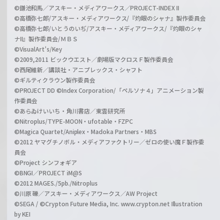
©鎌池和馬／アスキー・メディアワークス／PROJECT-INDEX II
©高橋弥七郎/アスキー・メディアワークス/『灼眼のシャナ』製作委員会
©高橋弥七郎/いとうのいぢ/アスキー・メディアワークス/『灼眼のシャ
ナII』製作委員会/ＭＢＳ
©VisualArt's/Key
©2009,2011 ビックウエスト／劇場版マクロスＦ製作委員会
©西尾維新／講談社・アニプレックス・シャフト
©ギルティクラウン製作委員会
©PROJECT DD ©Index Corporation/「ペルソナ４」アニメーション製
作委員会
©あらゐけいいち・角川書店／東雲研究所
©Nitroplus/TYPE-MOON・ufotable・FZPC
©Magica Quartet/Aniplex・Madoka Partners・MBS
©2012 ヤマグチノボル・メディアファクトリー／ゼロの使い魔Ｆ製作委
員会
©Project シンフォギア
©BNGI／PROJECT iM@S
©2012 MAGES./5pb./Nitroplus
©川原 礫／アスキー・メディアワークス／AW Project
©SEGA / ©Crypton Future Media, Inc. www.crypton.net Illustration
by KEI