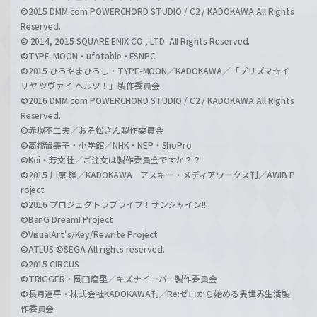
©2015 DMM.com POWERCHORD STUDIO / C2 / KADOKAWA All Rights
Reserved.
© 2014, 2015 SQUARE ENIX CO., LTD. All Rights Reserved.
©TYPE-MOON・ufotable・FSNPC
©2015 ひろやまひろし・TYPE-MOON／KADOKAWA／「プリズマ☆イ
リヤ ツヴァイ ヘルツ！」製作委員会
©2016 DMM.com POWERCHORD STUDIO / C2 / KADOKAWA All Rights
Reserved.
©赤塚不二夫／おそ松さん製作委員会
©高橋留美子・小学館／NHK・NEP・ShoPro
©Koi・芳文社／ご注文は製作委員会ですか？？
©2015 川原 礫／KADOKAWA アスキー・メディアワークス刊／AWIB P
roject
©2016 プロジェクトラブライブ！サンシャイン!!
©BanG Dream! Project
©VisualArt's/Key/Rewrite Project
©ATLUS ©SEGA All rights reserved.
©2015 CIRCUS
©TRIGGER・岡田麿里／キズナイーバー製作委員会
©長月達平・株式会社KADOKAWA刊／Re:ゼロから始める異世界生活製
作委員会