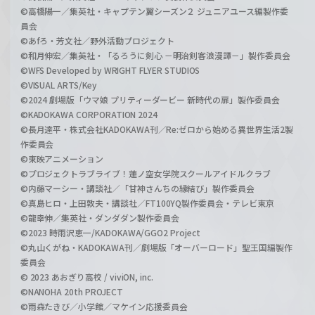
©高橋陽一／集英社・キャプテン翼シーズン２ ジュニアユース編製作委
員会
©あfろ・芳文社／野外活動プロジェクト
©和月伸宏／集英社・「るろうに剣心 －明治剣客浪漫譚－」製作委員会
©WFS Developed by WRIGHT FLYER STUDIOS
©VISUAL ARTS/Key
©2024 劇場版「ウマ娘 プリティーダービー 新時代の扉」製作委員会
©KADOKAWA CORPORATION 2024
©長月達平・株式会社KADOKAWA刊／Re:ゼロから始める異世界生活2製
作委員会
©東映アニメーション
©プロジェクトラブライブ！蓮ノ空女学院スクールアイドルクラブ
©内藤マーシー・講談社／「甘神さんちの縁結び」製作委員会
©真島ヒロ・上田敦夫・講談社／FT100YQ製作委員会・テレビ東京
©龍幸伸／集英社・ダンダダン製作委員会
©2023 時雨沢恵一/KADOKAWA/GGO2 Project
©丸山くがね・KADOKAWA刊／劇場版「オーバーロード」聖王国編製作
委員会
© 2023 あおぎり高校 / viviON, inc.
©NANOHA 20th PROJECT
©雨森たきび／小学館／マケイン応援委員会