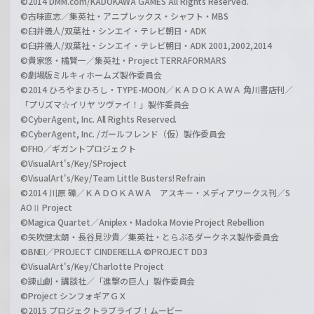
©2014 DMM.com/KADOKAWA GAMES All Rights Reserved.
©古味直志／集英社・アニプレックス・シャフト・MBS
©臼井儀人/双葉社・シンエイ・テレビ朝日・ADK
©臼井儀人/双葉社・シンエイ・テレビ朝日・ADK 2001,2002,2014
©貴家悠・橘賢一／集英社・Project TERRAFORMARS
©劇場版ミルキィホームズ製作委員会
©2014 ひろやまひろし・TYPE-MOON／ＫＡＤＯＫＡＷＡ 角川書店刊／
「プリズマ☆イリヤ ツヴァイ！」製作委員会
©CyberAgent, Inc. All Rights Reserved.
©CyberAgent, Inc. /ガールフレンド（仮）製作委員会
©FHO／ギガントプロジェクト
©VisualArt's/Key/SProject
©VisualArt's/Key/Team Little Busters! Refrain
©2014 川原 礫／ＫＡＤＯＫＡＷＡ アスキー・メディアワークス刊／S
AOⅡ Project
©Magica Quartet／Aniplex・Madoka Movie Project Rebellion
©矢吹健太朗・長谷見沙貴／集英社・とらぶるダークネス製作委員会
©BNEI／PROJECT CINDERELLA ©PROJECT DD3
©VisualArt's/Key/Charlotte Project
©諫山創・講談社／「進撃の巨人」製作委員会
©Project シンフォギアＧＸ
©2015 プロジェクトラブライブ！ムービー