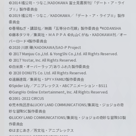
©2014 橘公司・つなこ/KADOKAWA 富士見書房刊/「デート・ア・ライ
ブⅡ」製作委員会
©2019 橘公司・つなこ／KADOKAWA／「デート・ア・ライブⅢ」製作
委員会
©春場ねぎ・講談社／映画「五等分の花嫁」製作委員会 ®KODANSHA
©藤本タツキ／集英社・ＭＡＰＰＡ ©丸山くがね・KADOKAWA刊／オー
バーロード4製作委員会
©2020 川原 礫/KADOKAWA/SAO-P Project
© 2017 Manjuu Co.,Ltd. & YongShi Co.,Ltd. All Rights Reserved.
© 2017 Yostar, Inc. All Rights Reserved.
©白米良・オーバーラップ/ありふれた製作委員会
© 2020 DONUTS Co. Ltd. All Rights Reserved.
©遠藤達哉／集英社・SPY×FAMILY製作委員会
©Spider Lily／アニプレックス・ABCアニメーション・BS11
©GungHo Online Entertainment, Inc. All Rights Reserved.
©2001-2022 CIRCUS
©荒木飛呂彦&LUCKY LAND COMMUNICATIONS/集英社・ジョジョの奇
妙な冒険SC製作委員会
©LUCKY LAND COMMUNICATIONS/集英社・ジョジョの奇妙な冒険SO製
作委員会
©はまじあき／芳文社・アニプレックス