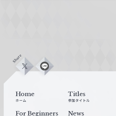
Share
X
L
i
n
e
Home
Titles
ホーム
参加タイトル
For Beginners
News