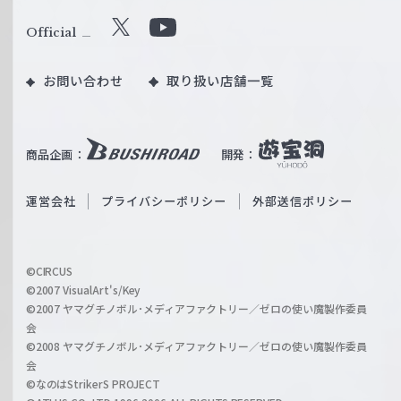
ァ
ル
Official
X
Y
ツ
o
｜
お問い合わせ
取り扱い店舗一覧
u
W
T
e
u
i
b
商品企画：
開発：
ß
e
S
O
運営会社
プライバシーポリシー
外部送信ポリシー
c
f
h
f
w
i
a
©CIRCUS
c
©2007 VisualArt's/Key
r
i
©2007 ヤマグチノボル･メディアファクトリー／ゼロの使い魔製作委員
z
会
a
©2008 ヤマグチノボル･メディアファクトリー／ゼロの使い魔製作委員
l
会
C
©なのはStrikerS PROJECT
h