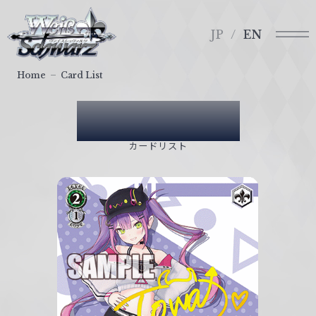
メ
ヴ
ニ
ァ
JP
EN
ュ
イ
ー
ス
Home
Card List
シ
ュ
Card List
ヴ
ァ
カードリスト
ル
ツ
｜
W
e
i
ß
S
c
h