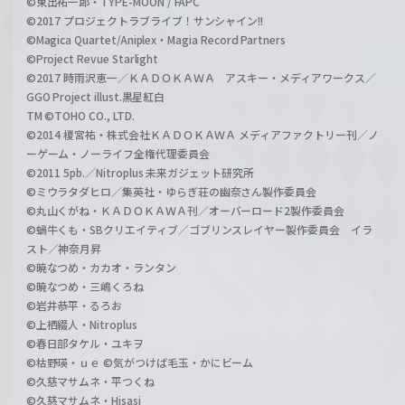
©東出祐一郎・TYPE-MOON / FAPC
©2017 プロジェクトラブライブ！サンシャイン!!
©Magica Quartet/Aniplex・Magia Record Partners
©Project Revue Starlight
©2017 時雨沢恵一／ＫＡＤＯＫＡＷＡ アスキー・メディアワークス／
GGO Project illust.黒星紅白
TM ©TOHO CO., LTD.
©2014 榎宮祐・株式会社ＫＡＤＯＫＡＷＡ メディアファクトリー刊／ノ
ーゲーム・ノーライフ全権代理委員会
©2011 5pb.／Nitroplus 未来ガジェット研究所
©ミウラタダヒロ／集英社・ゆらぎ荘の幽奈さん製作委員会
©丸山くがね・ＫＡＤＯＫＡＷＡ刊／オーバーロード2製作委員会
©蝸牛くも・SBクリエイティブ／ゴブリンスレイヤー製作委員会 イラ
スト／神奈月昇
©暁なつめ・カカオ・ランタン
©暁なつめ・三嶋くろね
©岩井恭平・るろお
©上栖綴人・Nitroplus
©春日部タケル・ユキヲ
©枯野瑛・ｕｅ ©気がつけば毛玉・かにビーム
©久慈マサムネ・平つくね
©久慈マサムネ・Hisasi