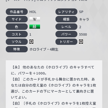
HOL
SP
作品番号
レアリティ
キャラ
サイド
種類
2
色
レベル
1
5500
コスト
パワー
ソウル
トリガー
ホロライブ・4期生
特徴
【永】 他のあなたの《ホロライブ》のキャラすべて
に、パワーを＋1000。
【自】 このカードが手札から舞台に置かれた時、あ
なたは自分の控え室の《ホロライブ》のキャラを1枚
選び、このカードの下にマーカーとして裏向きに置
いてよい。
【自】［手札の《ホロライブ》のキャラを1枚控え室