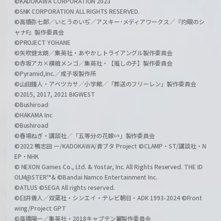
©KADOKAWA CORPORATION 2023
©SNK CORPORATION ALL RIGHTS RESERVED.
©高橋弥七郎／いとうのいぢ／アスキー･メディアワークス／『灼眼のシ
ャナF』製作委員会
©PROJECT YOHANE
©矢吹健太朗／集英社・あやかしトライアングル製作委員会
©赤坂アカ×横槍メンゴ／集英社・【推しの子】製作委員会
©Pyramid,Inc.／成子坂製作所
©山田鐘人・アベツカサ／小学館／「葬送のフリーレン」製作委員会
©2015, 2017, 2021 BIGWEST
©Bushiroad
©HAKAMA Inc
©Bushiroad
©春場ねぎ・講談社／「五等分の花嫁∽」製作委員会
©2022 鴨志田 一/KADOKAWA/青ブタ Project ©CLAMP・ST/講談社・N
EP・NHK
© NEXON Games Co., Ltd. & Yostar, Inc. All Rights Reserved. THE ID
OLM@STER™& ©Bandai Namco Entertainment Inc.
©ATLUS ©SEGA All rights reserved.
©臼井儀人／双葉社・シンエイ・テレビ朝日・ADK 1993-2024 ©Front
wing/Project GPT
©高橋陽一／集英社・2018キャプテン翼製作委員会