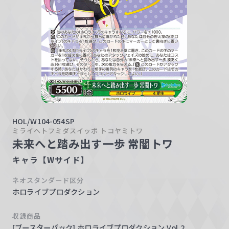
w
a
r
z
HOL/W104-054SP
ミライヘトフミダスイッポ トコヤミトワ
未来へと踏み出す一歩 常闇トワ
キャラ【Wサイド】
ネオスタンダード区分
ホロライブプロダクション
収録商品
[ブースターパック] ホロライブプロダクション Vol.2