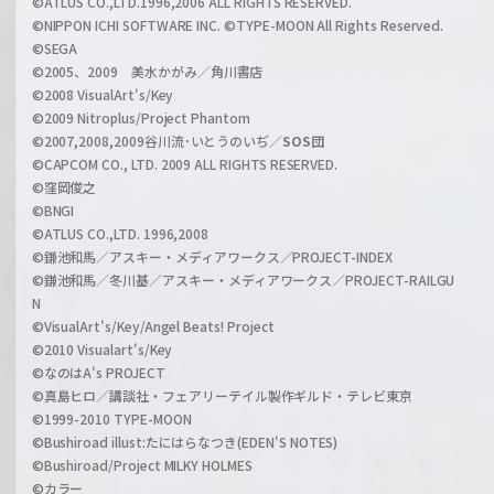
©ATLUS CO.,LTD.1996,2006 ALL RIGHTS RESERVED.
a
©NIPPON ICHI SOFTWARE INC. ©TYPE-MOON All Rights Reserved.
n
©SEGA
©2005、2009 美水かがみ／角川書店
n
©2008 VisualArt's/Key
e
©2009 Nitroplus/Project Phantom
l
©2007,2008,2009谷川流･いとうのいぢ／
SOS団
©CAPCOM CO., LTD. 2009 ALL RIGHTS RESERVED.
©窪岡俊之
©BNGI
©ATLUS CO.,LTD. 1996,2008
©鎌池和馬／アスキー・メディアワークス／PROJECT-INDEX
©鎌池和馬／冬川基／アスキー・メディアワークス／PROJECT-RAILGU
N
©VisualArt's/Key/Angel Beats! Project
©2010 Visualart's/Key
©なのはA's PROJECT
©真島ヒロ／講談社・フェアリーテイル製作ギルド・テレビ東京
©1999-2010 TYPE-MOON
©Bushiroad illust:たにはらなつき(EDEN'S NOTES)
©Bushiroad/Project MILKY HOLMES
©カラー