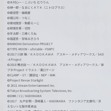
©木村心一・こぶいち むりりん
©榊一郎・なまにくＡＴＫ（ニトロプラス）
©細音啓・猫鍋蒼
©橘公司・つなこ
©築地俊彦・駒都え～じ
©柳実冬貴・切符
©羊太郎・三嶋くろね
©諸星悠・甘味みきひろ
©NANOHA Detonation PROJECT
©TYPE-MOON・ufotable・FSNPC
©2017 川原 礫／ＫＡＤＯＫＡＷＡ アスキー・メディアワークス／SAO
-A Project
©2018 鴨志田 一／ＫＡＤＯＫＡＷＡ アスキー・メディアワークス／青
ブタ Project イラスト／溝口ケージ
©CLAMP・ST／講談社・NEP・NHK
©Project Revue Starlight
© 2021 Ateam Entertainment Inc.
©Tokyo Broadcasting System Television, Inc.
©DMM / C2 / KADOKAWA
©2017 丸戸史明・深崎暮人・KADOKAWA ファンタジア文庫刊／冴
えない♭な製作委員会