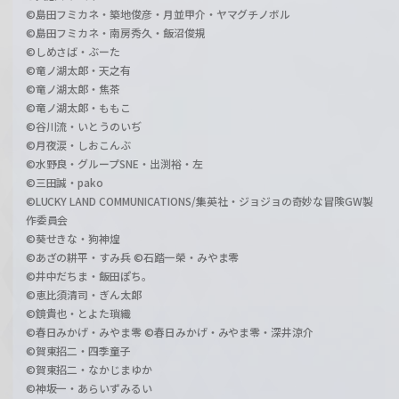
©島田フミカネ・築地俊彦・月並甲介・ヤマグチノボル
©島田フミカネ・南房秀久・飯沼俊規
©しめさば・ぶーた
©竜ノ湖太郎・天之有
©竜ノ湖太郎・焦茶
©竜ノ湖太郎・ももこ
©谷川流・いとうのいぢ
©月夜涙・しおこんぶ
©水野良・グループSNE・出渕裕・左
©三田誠・pako
©LUCKY LAND COMMUNICATIONS/集英社・ジョジョの奇妙な冒険GW製
作委員会
©葵せきな・狗神煌
©あざの耕平・すみ兵 ©石踏一榮・みやま零
©井中だちま・飯田ぽち。
©恵比須清司・ぎん太郎
©鏡貴也・とよた瑣織
©春日みかげ・みやま零 ©春日みかげ・みやま零・深井涼介
©賀東招二・四季童子
©賀東招二・なかじまゆか
©神坂一・あらいずみるい