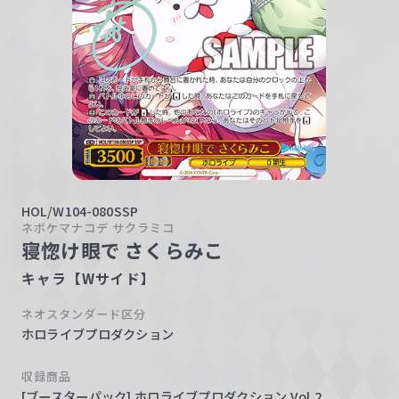
w
a
r
z
HOL/W104-080SSP
ネボケマナコデ サクラミコ
寝惚け眼で さくらみこ
キャラ【Wサイド】
ネオスタンダード区分
ホロライブプロダクション
収録商品
[ブースターパック] ホロライブプロダクション Vol.2