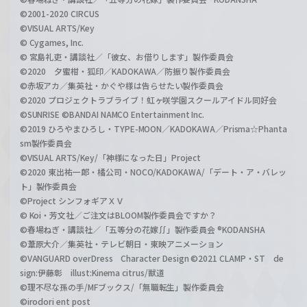
©2001-2020 CIRCUS
©VISUAL ARTS/Key
© Cygames, Inc.
© 宮島礼吏・講談社／「彼女、お借りします」製作委員会
©2020 夕蜜柑・狐印／KADOKAWA／防振り製作委員会
©赤坂アカ／集英社・かぐや様は告らせたい製作委員会
©2020 プロジェクトラブライブ！虹ヶ咲学園スクールアイドル同好会
©SUNRISE ©BANDAI NAMCO Entertainment Inc.
©2019 ひろやまひろし・TYPE-MOON／KADOKAWA／Prisma☆Phanta
sm製作委員会
©VISUAL ARTS/Key/「神様になった日」Project
©2020 東出祐一郎・橘公司・NOCO/KADOKAWA/「デート・ア・バレッ
ト」製作委員会
©Project シンフォギアＸＶ
© Koi・芳文社／ご注文はBLOOM製作委員会ですか？
©春場ねぎ・講談社／「五等分の花嫁∬」製作委員会 ®KODANSHA
©葦原大介／集英社・テレビ朝日・東映アニメーション
©VANGUARD overDress Character Design ©2021 CLAMP・ST de
sign:伊藤彰 illust:Kinema citrus/獣道
©理不尽な孫の手/MFブックス/「無職転生」製作委員会
©irodori ent post