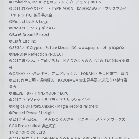
© Pokelabo, Inc. ©けものフレンズプロジェクト/KFPA
©2016 ひろやまひろし・TYPE-MOON／KADOKAWA／「プリズマ☆イ
リヤ ドライ!!」製作委員会
©Project Luck & Logic
©Project シンフォギアAXZ
©BanG Dream! Project
©Craft Egg Inc.
©SEGA／ ©Crypton Future Media, INC. www.piapro.net
©NANOHA Reflection PROJECT
©2017 暁なつめ・三嶋くろね／ＫＡＤＯＫＡＷＡ／このすば２製作委員
会
©GAINAX・中島かずき／アニプレックス・KONAMI・テレビ東京・電通
©2015丸戸史明・深崎暮人・KADOKAWA 富士見書房／冴えない製作委
員会
©東出祐一郎・TYPE-MOON / FAPC
©2017 プロジェクトラブライブ！サンシャイン!!
©Magica Quartet/Aniplex・Magia Record Partners
©Project Revue Starlight
©2017 時雨沢恵一／ＫＡＤＯＫＡＷＡ アスキー・メディアワークス／
GGO Project illust.黒星紅白
TM ©TOHO CO., LTD.
©2014 榎宮祐・株式会社ＫＡＤＯＫＡＷＡ メディアファクトリー刊／ノ