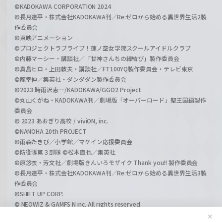
©KADOKAWA CORPORATION 2024
©長月達平・株式会社KADOKAWA刊／Re:ゼロから始める異世界生活2製
作委員会
©東映アニメーション
©プロジェクトラブライブ！蓮ノ空女学院スクールアイドルクラブ
©内藤マーシー・講談社／「甘神さんちの縁結び」製作委員会
©真島ヒロ・上田敦夫・講談社／FT100YQ製作委員会・テレビ東京
©龍幸伸／集英社・ダンダダン製作委員会
©2023 時雨沢恵一/KADOKAWA/GGO2 Project
©丸山くがね・KADOKAWA刊／劇場版「オーバーロード」聖王国編製作
委員会
© 2023 あおぎり高校 / viviON, inc.
©NANOHA 20th PROJECT
©雨森たきび／小学館／マケイン応援委員会
©防衛隊第３部隊 ©松本直也／集英社
©原悠衣・芳文社／劇場版きんいろモザイク Thank you!! 製作委員会
©長月達平・株式会社KADOKAWA刊／Re:ゼロから始める異世界生活3製
作委員会
©SHIFT UP CORP.
© NEOWIZ & GAMFS N inc. All rights reserved.
©ATLUS. ©SEGA.
✕