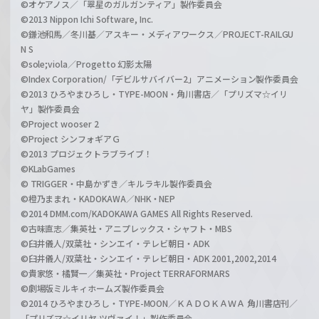
©オケアノス／「翠星のガルガンティア」製作委員会
©2013 Nippon Ichi Software, Inc.
©鎌池和馬／冬川基／アスキー・メディアワークス／PROJECT-RAILGU
N S
©sole;viola／Progetto 幻影太陽
©Index Corporation/「デビルサバイバー2」アニメーション製作委員会
©2013 ひろやまひろし・TYPE-MOON・角川書店／「プリズマ☆イリ
ヤ」製作委員会
©Project wooser 2
©Project シンフォギアＧ
©2013 プロジェクトラブライブ！
©KLabGames
© TRIGGER・中島かずき／キルラキル製作委員会
©橙乃ままれ・KADOKAWA／NHK・NEP
©2014 DMM.com/KADOKAWA GAMES All Rights Reserved.
©古味直志／集英社・アニプレックス・シャフト・MBS
©臼井儀人/双葉社・シンエイ・テレビ朝日・ADK
©臼井儀人/双葉社・シンエイ・テレビ朝日・ADK 2001,2002,2014
©貴家悠・橘賢一／集英社・Project TERRAFORMARS
©劇場版ミルキィホームズ製作委員会
©2014 ひろやまひろし・TYPE-MOON／ＫＡＤＯＫＡＷＡ 角川書店刊／
「プリズマ☆イリヤ ツヴァイ！」製作委員会