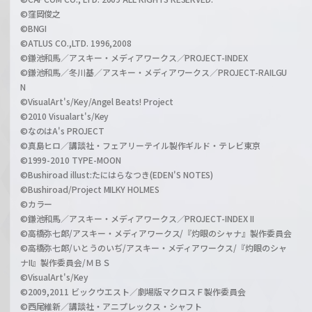
©窪岡俊之
©BNGI
©ATLUS CO.,LTD. 1996,2008
©鎌池和馬／アスキー・メディアワークス／PROJECT-INDEX
©鎌池和馬／冬川基／アスキー・メディアワークス／PROJECT-RAILGU
N
©VisualArt's/Key/Angel Beats! Project
©2010 Visualart's/Key
©なのはA's PROJECT
©真島ヒロ／講談社・フェアリーテイル製作ギルド・テレビ東京
©1999-2010 TYPE-MOON
©Bushiroad illust:たにはらなつき(EDEN'S NOTES)
©Bushiroad/Project MILKY HOLMES
©カラー
©鎌池和馬／アスキー・メディアワークス／PROJECT-INDEX II
©高橋弥七郎/アスキー・メディアワークス/『灼眼のシャナ』製作委員会
©高橋弥七郎/いとうのいぢ/アスキー・メディアワークス/『灼眼のシャ
ナII』製作委員会/ＭＢＳ
©VisualArt's/Key
©2009,2011 ビックウエスト／劇場版マクロスＦ製作委員会
©西尾維新／講談社・アニプレックス・シャフト