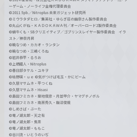
ーゲーム・ノーライフ全権代理委員会
©2011 5pb.／Nitroplus 未来ガジェット研究所
©ミウラタダヒロ／集英社・ゆらぎ荘の幽奈さん製作委員会
©丸山くがね・ＫＡＤＯＫＡＷＡ刊／オーバーロード2製作委員会
©蝸牛くも・SBクリエイティブ／ゴブリンスレイヤー製作委員会 イラ
スト／神奈月昇
©暁なつめ・カカオ・ランタン
©暁なつめ・三嶋くろね
©岩井恭平・るろお
©上栖綴人・Nitroplus
©春日部タケル・ユキヲ
©枯野瑛・ｕｅ ©気がつけば毛玉・かにビーム
©久慈マサムネ・平つくね
©久慈マサムネ・Hisasi
©島田フミカネ・築地俊彦・月並甲介・ヤマグチノボル
©島田フミカネ・南房秀久・飯沼俊規
©しめさば・ぶーた
©竜ノ湖太郎・天之有
©竜ノ湖太郎・焦茶
©竜ノ湖太郎・ももこ
©谷川流・いとうのいぢ