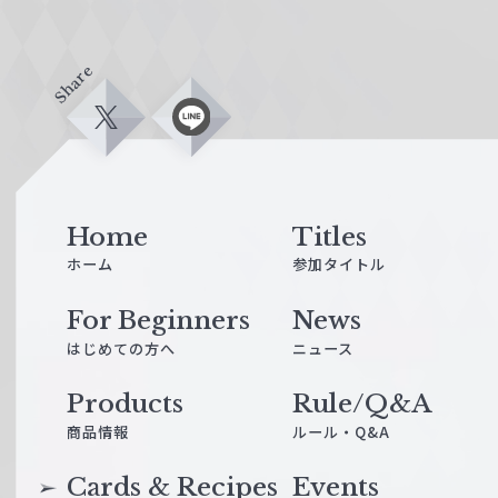
Share
X
L
i
n
e
Home
Titles
ホーム
参加タイトル
For Beginners
News
はじめての方へ
ニュース
Products
Rule/Q&A
商品情報
ルール・Q&A
Cards & Recipes
Events