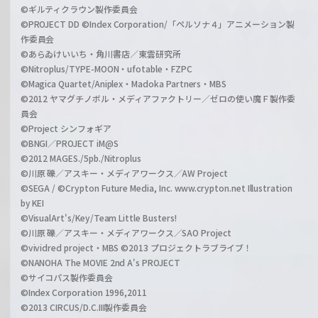
©ギルティクラウン製作委員会
©PROJECT DD ©Index Corporation/「ペルソナ４」アニメーション製
作委員会
©あらゐけいいち・角川書店／東雲研究所
©Nitroplus/TYPE-MOON・ufotable・FZPC
©Magica Quartet/Aniplex・Madoka Partners・MBS
©2012 ヤマグチノボル・メディアファクトリー／ゼロの使い魔Ｆ製作委
員会
©Project シンフォギア
©BNGI／PROJECT iM@S
©2012 MAGES./5pb./Nitroplus
©川原 礫／アスキー・メディアワークス／AW Project
©SEGA / ©Crypton Future Media, Inc. www.crypton.net Illustration
by KEI
©VisualArt's/Key/Team Little Busters!
©川原 礫／アスキー・メディアワークス／SAO Project
©vividred project・MBS ©2013 プロジェクトラブライブ！
©NANOHA The MOVIE 2nd A's PROJECT
©サイコパス製作委員会
©Index Corporation 1996,2011
©2013 CIRCUS/D.C.III製作委員会