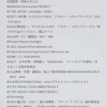
©諸星悠・甘味みきひろ
©NANOHA Detonation PROJECT
©TYPE-MOON・ufotable・FSNPC
©2017 川原 礫／ＫＡＤＯＫＡＷＡ アスキー・メディアワークス／SAO
-A Project
©2018 鴨志田 一／ＫＡＤＯＫＡＷＡ アスキー・メディアワークス／青
ブタ Project イラスト／溝口ケージ
©CLAMP・ST／講談社・NEP・NHK
©Project Revue Starlight
© 2021 Ateam Entertainment Inc.
©Tokyo Broadcasting System Television, Inc.
©DMM / C2 / KADOKAWA
©2017 丸戸史明・深崎暮人・KADOKAWA ファンタジア文庫刊／冴
えない♭な製作委員会
©川上泰樹・伏瀬・講談社／転スラ製作委員会 ©REKI KAWAHARA 2019
illust：abec
©AZONE INTERNATIONAL・acus/アサルトリリィプロジェクト
©TYPE-MOON / FGO6 ANIME PROJECT
©TYPE-MOON / FGO7 ANIME PROJECT
©Frontwing
©2013 橘公司・つなこ／富士見書房／「デート･ア･ライブ」製作委員会
©春場ねぎ・講談社／「五等分の花嫁」製作委員会 ®KODANSHA