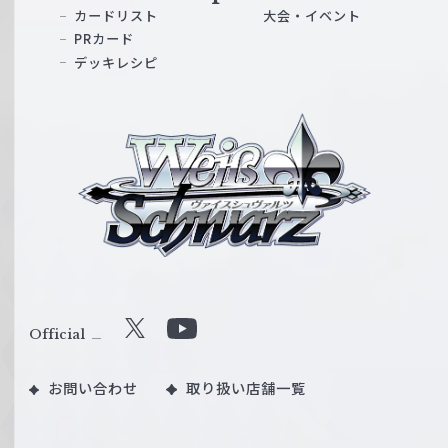
カードリスト
大会・イベント
PRカード
デッキレシピ
ヴ
ァ
イ
ス
シ
ュ
ヴ
ァ
ル
Official
X
Y
ツ
o
｜
お問い合わせ
取り扱い店舗一覧
u
W
T
e
u