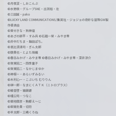
©月夜涙・しおこんぶ
©水野良・グループSNE・出渕裕・左
©三田誠・pako
©LUCKY LAND COMMUNICATIONS/集英社・ジョジョの奇妙な冒険GW製
作委員会
©葵せきな・狗神煌
©あざの耕平・すみ兵 ©石踏一榮・みやま零
©井中だちま・飯田ぽち。
©恵比須清司・ぎん太郎
©鏡貴也・とよた瑣織
©春日みかげ・みやま零 ©春日みかげ・みやま零・深井涼介
©賀東招二・四季童子
©賀東招二・なかじまゆか
©神坂一・あらいずみるい
©木村心一・こぶいち むりりん
©榊一郎・なまにくＡＴＫ（ニトロプラス）
©細音啓・猫鍋蒼
©橘公司・つなこ
©築地俊彦・駒都え～じ
©柳実冬貴・切符
©羊太郎・三嶋くろね