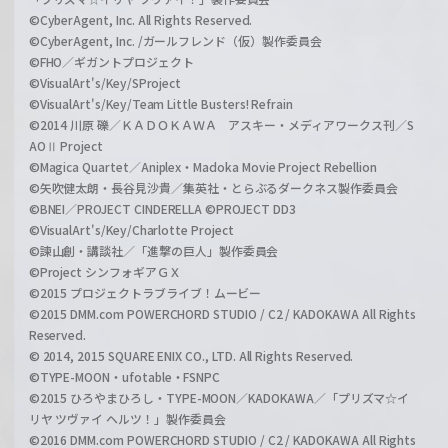
©CyberAgent, Inc. All Rights Reserved.
©CyberAgent, Inc. /ガールフレンド（仮）製作委員会
©FHO／ギガントプロジェクト
©VisualArt's/Key/SProject
©VisualArt's/Key/Team Little Busters! Refrain
©2014 川原 礫／ＫＡＤＯＫＡＷＡ アスキー・メディアワークス刊／S
AOⅡ Project
©Magica Quartet／Aniplex・Madoka Movie Project Rebellion
©矢吹健太朗・長谷見沙貴／集英社・とらぶるダークネス製作委員会
©BNEI／PROJECT CINDERELLA ©PROJECT DD3
©VisualArt's/Key/Charlotte Project
©諫山創・講談社／「進撃の巨人」製作委員会
©Project シンフォギアＧＸ
©2015 プロジェクトラブライブ！ムービー
©2015 DMM.com POWERCHORD STUDIO / C2 / KADOKAWA All Rights
Reserved.
© 2014, 2015 SQUARE ENIX CO., LTD. All Rights Reserved.
©TYPE-MOON・ufotable・FSNPC
©2015 ひろやまひろし・TYPE-MOON／KADOKAWA／「プリズマ☆イ
リヤ ツヴァイ ヘルツ！」製作委員会
©2016 DMM.com POWERCHORD STUDIO / C2 / KADOKAWA All Rights