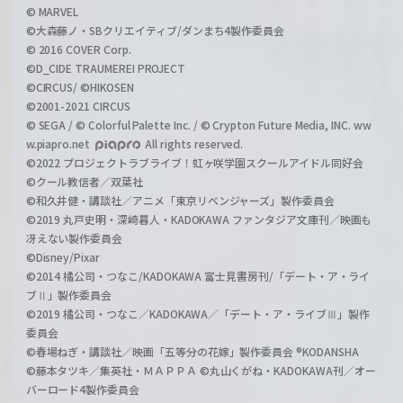
© MARVEL
©大森藤ノ・SBクリエイティブ/ダンまち4製作委員会
© 2016 COVER Corp.
©D_CIDE TRAUMEREI PROJECT
©CIRCUS/ ©HIKOSEN
©2001-2021 CIRCUS
© SEGA / © Colorful Palette Inc. / © Crypton Future Media, INC. ww
w.piapro.net
All rights reserved.
©2022 プロジェクトラブライブ！虹ヶ咲学園スクールアイドル同好会
©クール教信者／双葉社
©和久井健・講談社／アニメ「東京リベンジャーズ」製作委員会
©2019 丸戸史明・深崎暮人・KADOKAWA ファンタジア文庫刊／映画も
冴えない製作委員会
©Disney/Pixar
©2014 橘公司・つなこ/KADOKAWA 富士見書房刊/「デート・ア・ライ
ブⅡ」製作委員会
©2019 橘公司・つなこ／KADOKAWA／「デート・ア・ライブⅢ」製作
委員会
©春場ねぎ・講談社／映画「五等分の花嫁」製作委員会 ®KODANSHA
©藤本タツキ／集英社・ＭＡＰＰＡ ©丸山くがね・KADOKAWA刊／オー
バーロード4製作委員会