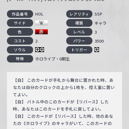
HOL
SSP
作品番号
レアリティ
キャラ
サイド
種類
3
色
レベル
2
3500
コスト
パワー
ソウル
トリガー
ホロライブ・0期生
特徴
【自】 このカードが手札から舞台に置かれた時、あ
なたは自分のクロックの上から1枚を、控え室に置い
てよい。
【自】 バトル中のこのカードが【リバース】した
時、あなたはこのカードを手札に戻してよい。
【自】 このカードが【リバース】した時、他のあな
たの《ホロライブ》のキャラがいて、このカードの