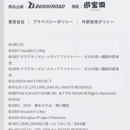
i
b
商品企画：
開発：
ß
e
S
O
運営会社
プライバシーポリシー
外部送信ポリシー
c
f
h
f
w
i
a
©CIRCUS
c
©2007 VisualArt's/Key
r
i
©2007 ヤマグチノボル･メディアファクトリー／ゼロの使い魔製作委員
z
会
a
©2008 ヤマグチノボル･メディアファクトリー／ゼロの使い魔製作委員
l
会
C
©なのはStrikerS PROJECT
h
©ATLUS CO.,LTD.1996,2006 ALL RIGHTS RESERVED.
a
©NIPPON ICHI SOFTWARE INC. ©TYPE-MOON All Rights Reserved.
n
©SEGA
©2005、2009 美水かがみ／角川書店
n
©2008 VisualArt's/Key
e
©2009 Nitroplus/Project Phantom
l
©2007,2008,2009谷川流･いとうのいぢ／
SOS団
©CAPCOM CO., LTD. 2009 ALL RIGHTS RESERVED.