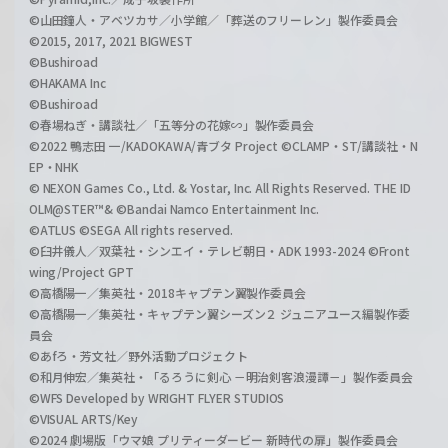
©山田鐘人・アベツカサ／小学館／「葬送のフリーレン」製作委員会
©2015, 2017, 2021 BIGWEST
©Bushiroad
©HAKAMA Inc
©Bushiroad
©春場ねぎ・講談社／「五等分の花嫁∽」製作委員会
©2022 鴨志田 一/KADOKAWA/青ブタ Project ©CLAMP・ST/講談社・N
EP・NHK
© NEXON Games Co., Ltd. & Yostar, Inc. All Rights Reserved. THE ID
OLM@STER™& ©Bandai Namco Entertainment Inc.
©ATLUS ©SEGA All rights reserved.
©臼井儀人／双葉社・シンエイ・テレビ朝日・ADK 1993-2024 ©Front
wing/Project GPT
©高橋陽一／集英社・2018キャプテン翼製作委員会
©高橋陽一／集英社・キャプテン翼シーズン２ ジュニアユース編製作委
員会
©あfろ・芳文社／野外活動プロジェクト
©和月伸宏／集英社・「るろうに剣心 －明治剣客浪漫譚－」製作委員会
©WFS Developed by WRIGHT FLYER STUDIOS
©VISUAL ARTS/Key
©2024 劇場版「ウマ娘 プリティーダービー 新時代の扉」製作委員会