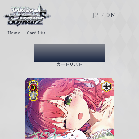
メ
ヴ
ニ
ァ
JP
EN
ュ
イ
ー
ス
Home
Card List
シ
ュ
Card List
ヴ
ァ
カードリスト
ル
ツ
｜
W
e
i
ß
S
c
h