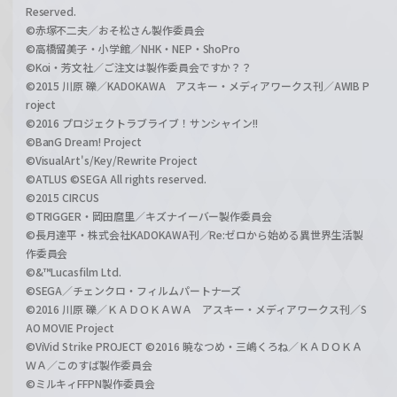
Reserved.
©赤塚不二夫／おそ松さん製作委員会
©高橋留美子・小学館／NHK・NEP・ShoPro
©Koi・芳文社／ご注文は製作委員会ですか？？
©2015 川原 礫／KADOKAWA アスキー・メディアワークス刊／AWIB P
roject
©2016 プロジェクトラブライブ！サンシャイン!!
©BanG Dream! Project
©VisualArt's/Key/Rewrite Project
©ATLUS ©SEGA All rights reserved.
©2015 CIRCUS
©TRIGGER・岡田麿里／キズナイーバー製作委員会
©長月達平・株式会社KADOKAWA刊／Re:ゼロから始める異世界生活製
作委員会
©&™Lucasfilm Ltd.
©SEGA／チェンクロ・フィルムパートナーズ
©2016 川原 礫／ＫＡＤＯＫＡＷＡ アスキー・メディアワークス刊／S
AO MOVIE Project
©ViVid Strike PROJECT ©2016 暁なつめ・三嶋くろね／ＫＡＤＯＫＡ
ＷＡ／このすば製作委員会
©ミルキィFFPN製作委員会