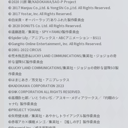
©2020 川原 礫/KADOKAWA/SAO-P Project
© 2017 Manjuu Co.,Ltd. & YongShi Co.,Ltd. All Rights Reserved.
© 2017 Yostar, Inc. All Rights Reserved.
©白米良・オーバーラップ/ありふれた製作委員会
© 2020 DONUTS Co. Ltd. All Rights Reserved.
©遠藤達哉／集英社・SPY×FAMILY製作委員会
©Spider Lily／アニプレックス・ABCアニメーション・BS11
©GungHo Online Entertainment, Inc. All Rights Reserved.
©2001-2022 CIRCUS
©荒木飛呂彦&LUCKY LAND COMMUNICATIONS/集英社・ジョジョの奇
妙な冒険SC製作委員会
©LUCKY LAND COMMUNICATIONS/集英社・ジョジョの奇妙な冒険SO製
作委員会
©はまじあき／芳文社・アニプレックス
©KADOKAWA CORPORATION 2023
©SNK CORPORATION ALL RIGHTS RESERVED.
©高橋弥七郎／いとうのいぢ／アスキー･メディアワークス／『灼眼のシ
ャナF』製作委員会
©PROJECT YOHANE
©矢吹健太朗／集英社・あやかしトライアングル製作委員会
©赤坂アカ×横槍メンゴ／集英社・【推しの子】製作委員会
©Pyramid,Inc.／成子坂製作所