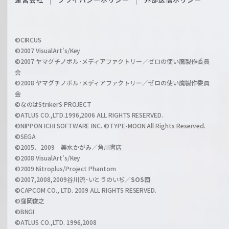
c
f
h
f
w
i
a
©CIRCUS
c
©2007 VisualArt's/Key
r
i
©2007 ヤマグチノボル･メディアファクトリー／ゼロの使い魔製作委員
z
会
a
©2008 ヤマグチノボル･メディアファクトリー／ゼロの使い魔製作委員
l
会
C
©なのはStrikerS PROJECT
h
©ATLUS CO.,LTD.1996,2006 ALL RIGHTS RESERVED.
a
©NIPPON ICHI SOFTWARE INC. ©TYPE-MOON All Rights Reserved.
n
©SEGA
©2005、2009 美水かがみ／角川書店
n
©2008 VisualArt's/Key
e
©2009 Nitroplus/Project Phantom
l
©2007,2008,2009谷川流･いとうのいぢ／
SOS団
©CAPCOM CO., LTD. 2009 ALL RIGHTS RESERVED.
©窪岡俊之
©BNGI
©ATLUS CO.,LTD. 1996,2008