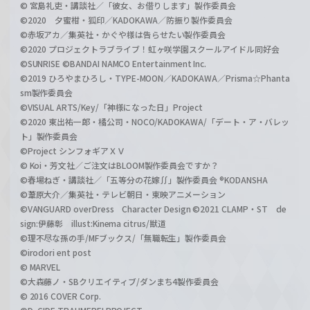
© 宮島礼吏・講談社／「彼女、お借りします」製作委員会
©2020 夕蜜柑・狐印／KADOKAWA／防振り製作委員会
©赤坂アカ／集英社・かぐや様は告らせたい製作委員会
©2020 プロジェクトラブライブ！虹ヶ咲学園スクールアイドル同好会
©SUNRISE ©BANDAI NAMCO Entertainment Inc.
©2019 ひろやまひろし・TYPE-MOON／KADOKAWA／Prisma☆Phanta
sm製作委員会
©VISUAL ARTS/Key/「神様になった日」Project
©2020 東出祐一郎・橘公司・NOCO/KADOKAWA/「デート・ア・バレッ
ト」製作委員会
©Project シンフォギアＸＶ
© Koi・芳文社／ご注文はBLOOM製作委員会ですか？
©春場ねぎ・講談社／「五等分の花嫁∬」製作委員会 ®KODANSHA
©葦原大介／集英社・テレビ朝日・東映アニメーション
©VANGUARD overDress Character Design ©2021 CLAMP・ST de
sign:伊藤彰 illust:Kinema citrus/獣道
©理不尽な孫の手/MFブックス/「無職転生」製作委員会
©irodori ent post
© MARVEL
©大森藤ノ・SBクリエイティブ/ダンまち4製作委員会
© 2016 COVER Corp.