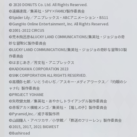
© 2020 DONUTS Co. Ltd. All Rights Reserved.
©遠藤達哉／集英社・SPY×FAMILY製作委員会
©Spider Lily／アニプレックス・ABCアニメーション・BS11
©GungHo Online Entertainment, Inc. All Rights Reserved.
©2001-2022 CIRCUS
©荒木飛呂彦&LUCKY LAND COMMUNICATIONS/集英社・ジョジョの奇
妙な冒険SC製作委員会
©LUCKY LAND COMMUNICATIONS/集英社・ジョジョの奇妙な冒険SO製
作委員会
©はまじあき／芳文社・アニプレックス
©KADOKAWA CORPORATION 2023
©SNK CORPORATION ALL RIGHTS RESERVED.
©高橋弥七郎／いとうのいぢ／アスキー･メディアワークス／『灼眼のシ
ャナF』製作委員会
©PROJECT YOHANE
©矢吹健太朗／集英社・あやかしトライアングル製作委員会
©赤坂アカ×横槍メンゴ／集英社・【推しの子】製作委員会
©Pyramid,Inc.／成子坂製作所
©山田鐘人・アベツカサ／小学館／「葬送のフリーレン」製作委員会
©2015, 2017, 2021 BIGWEST
©Bushiroad