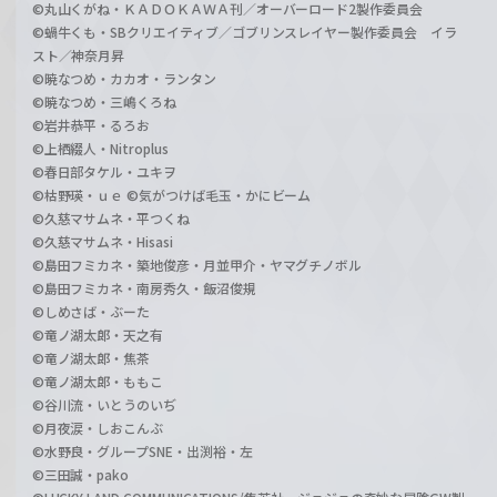
©丸山くがね・ＫＡＤＯＫＡＷＡ刊／オーバーロード2製作委員会
©蝸牛くも・SBクリエイティブ／ゴブリンスレイヤー製作委員会 イラ
スト／神奈月昇
©暁なつめ・カカオ・ランタン
©暁なつめ・三嶋くろね
©岩井恭平・るろお
©上栖綴人・Nitroplus
©春日部タケル・ユキヲ
©枯野瑛・ｕｅ ©気がつけば毛玉・かにビーム
©久慈マサムネ・平つくね
©久慈マサムネ・Hisasi
©島田フミカネ・築地俊彦・月並甲介・ヤマグチノボル
©島田フミカネ・南房秀久・飯沼俊規
©しめさば・ぶーた
©竜ノ湖太郎・天之有
©竜ノ湖太郎・焦茶
©竜ノ湖太郎・ももこ
©谷川流・いとうのいぢ
©月夜涙・しおこんぶ
©水野良・グループSNE・出渕裕・左
©三田誠・pako