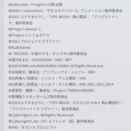
©sole;viola／Progetto 幻影太陽
©Index Corporation/「デビルサバイバー2」アニメーション製作委員会
©2013 ひろやまひろし・TYPE-MOON・角川書店／「プリズマ☆イリ
ヤ」製作委員会
©Project wooser 2
©Project シンフォギアＧ
©2013 プロジェクトラブライブ！
©KLabGames
© TRIGGER・中島かずき／キルラキル製作委員会
©橙乃ままれ・KADOKAWA／NHK・NEP
©2014 DMM.com/KADOKAWA GAMES All Rights Reserved.
©古味直志／集英社・アニプレックス・シャフト・MBS
©臼井儀人/双葉社・シンエイ・テレビ朝日・ADK
©臼井儀人/双葉社・シンエイ・テレビ朝日・ADK 2001,2002,2014
©貴家悠・橘賢一／集英社・Project TERRAFORMARS
©劇場版ミルキィホームズ製作委員会
©2014 ひろやまひろし・TYPE-MOON／ＫＡＤＯＫＡＷＡ 角川書店刊／
「プリズマ☆イリヤ ツヴァイ！」製作委員会
©CyberAgent, Inc. All Rights Reserved.
©CyberAgent, Inc. /ガールフレンド（仮）製作委員会
©FHO／ギガントプロジェクト