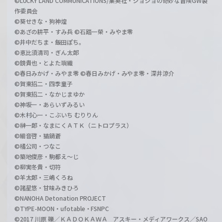
©LUCKY LAND COMMUNICATIONS/集英社・ジョジョの奇妙な冒険GW製
作委員会
©葵せきな・狗神煌
©あざの耕平・すみ兵 ©石踏一榮・みやま零
©井中だちま・飯田ぽち。
©恵比須清司・ぎん太郎
©鏡貴也・とよた瑣織
©春日みかげ・みやま零 ©春日みかげ・みやま零・深井涼介
©賀東招二・四季童子
©賀東招二・なかじまゆか
©神坂一・あらいずみるい
©木村心一・こぶいち むりりん
©榊一郎・なまにくＡＴＫ（ニトロプラス）
©細音啓・猫鍋蒼
©橘公司・つなこ
©築地俊彦・駒都え～じ
©柳実冬貴・切符
©羊太郎・三嶋くろね
©諸星悠・甘味みきひろ
©NANOHA Detonation PROJECT
©TYPE-MOON・ufotable・FSNPC
©2017 川原 礫／ＫＡＤＯＫＡＷＡ アスキー・メディアワークス／SAO