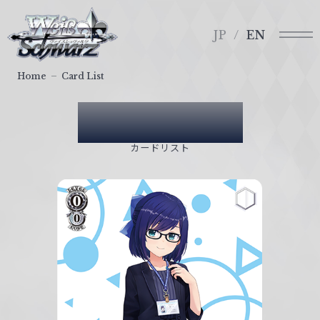
メ
ヴ
ニ
ァ
JP
EN
ュ
イ
ー
ス
Home
Card List
シ
ュ
Card List
ヴ
ァ
カードリスト
ル
ツ
｜
W
e
i
ß
S
c
h