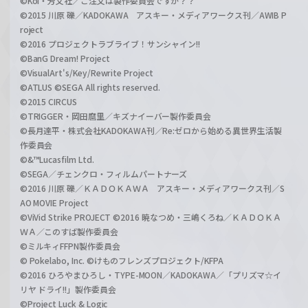
©Koi・芳文社／ご注文は製作委員会ですか？？
©2015 川原 礫／KADOKAWA アスキー・メディアワークス刊／AWIB P
roject
©2016 プロジェクトラブライブ！サンシャイン!!
©BanG Dream! Project
©VisualArt's/Key/Rewrite Project
©ATLUS ©SEGA All rights reserved.
©2015 CIRCUS
©TRIGGER・岡田麿里／キズナイーバー製作委員会
©長月達平・株式会社KADOKAWA刊／Re:ゼロから始める異世界生活製
作委員会
©&™Lucasfilm Ltd.
©SEGA／チェンクロ・フィルムパートナーズ
©2016 川原 礫／ＫＡＤＯＫＡＷＡ アスキー・メディアワークス刊／S
AO MOVIE Project
©ViVid Strike PROJECT ©2016 暁なつめ・三嶋くろね／ＫＡＤＯＫＡ
ＷＡ／このすば製作委員会
©ミルキィFFPN製作委員会
© Pokelabo, Inc. ©けものフレンズプロジェクト/KFPA
©2016 ひろやまひろし・TYPE-MOON／KADOKAWA／「プリズマ☆イ
リヤ ドライ!!」製作委員会
©Project Luck & Logic