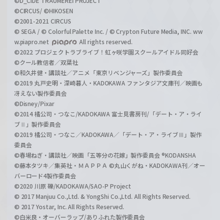
©D_CIDE TRAUMEREI PROJECT
©CIRCUS/ ©HIKOSEN
©2001-2021 CIRCUS
© SEGA / © Colorful Palette Inc. / © Crypton Future Media, INC. ww
w.piapro.net
All rights reserved.
©2022 プロジェクトラブライブ！虹ヶ咲学園スクールアイドル同好会
©クール教信者／双葉社
©和久井健・講談社／アニメ「東京リベンジャーズ」製作委員会
©2019 丸戸史明・深崎暮人・KADOKAWA ファンタジア文庫刊／映画も
冴えない製作委員会
©Disney/Pixar
©2014 橘公司・つなこ/KADOKAWA 富士見書房刊/「デート・ア・ライ
ブⅡ」製作委員会
©2019 橘公司・つなこ／KADOKAWA／「デート・ア・ライブⅢ」製作
委員会
©春場ねぎ・講談社／映画「五等分の花嫁」製作委員会 ®KODANSHA
©藤本タツキ／集英社・ＭＡＰＰＡ ©丸山くがね・KADOKAWA刊／オー
バーロード4製作委員会
©2020 川原 礫/KADOKAWA/SAO-P Project
© 2017 Manjuu Co.,Ltd. & YongShi Co.,Ltd. All Rights Reserved.
© 2017 Yostar, Inc. All Rights Reserved.
©白米良・オーバーラップ/ありふれた製作委員会