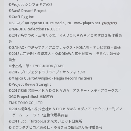
©Project シンフォギアAXZ
©BanG Dream! Project
©Craft Egg Inc.
©SEGA／ ©Crypton Future Media, INC. www.piapro.net
©NANOHA Reflection PROJECT
©2017 暁なつめ・三嶋くろね／ＫＡＤＯＫＡＷＡ／このすば２製作委員
会
©GAINAX・中島かずき／アニプレックス・KONAMI・テレビ東京・電通
©2015丸戸史明・深崎暮人・KADOKAWA 富士見書房／冴えない製作委
員会
©東出祐一郎・TYPE-MOON / FAPC
©2017 プロジェクトラブライブ！サンシャイン!!
©Magica Quartet/Aniplex・Magia Record Partners
©Project Revue Starlight
©2017 時雨沢恵一／ＫＡＤＯＫＡＷＡ アスキー・メディアワークス／
GGO Project illust.黒星紅白
TM ©TOHO CO., LTD.
©2014 榎宮祐・株式会社ＫＡＤＯＫＡＷＡ メディアファクトリー刊／ノ
ーゲーム・ノーライフ全権代理委員会
©2011 5pb.／Nitroplus 未来ガジェット研究所
©ミウラタダヒロ／集英社・ゆらぎ荘の幽奈さん製作委員会