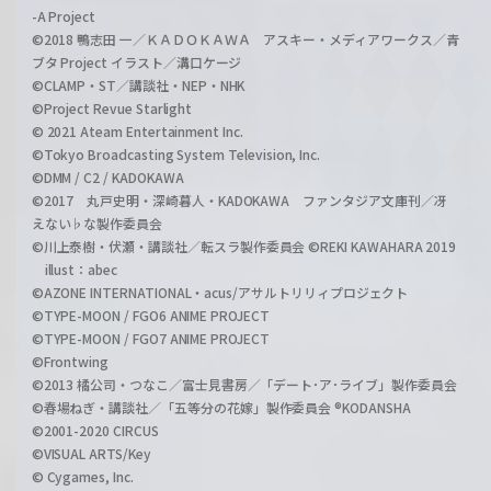
-A Project
©2018 鴨志田 一／ＫＡＤＯＫＡＷＡ アスキー・メディアワークス／青
ブタ Project イラスト／溝口ケージ
©CLAMP・ST／講談社・NEP・NHK
©Project Revue Starlight
© 2021 Ateam Entertainment Inc.
©Tokyo Broadcasting System Television, Inc.
©DMM / C2 / KADOKAWA
©2017 丸戸史明・深崎暮人・KADOKAWA ファンタジア文庫刊／冴
えない♭な製作委員会
©川上泰樹・伏瀬・講談社／転スラ製作委員会 ©REKI KAWAHARA 2019
illust：abec
©AZONE INTERNATIONAL・acus/アサルトリリィプロジェクト
©TYPE-MOON / FGO6 ANIME PROJECT
©TYPE-MOON / FGO7 ANIME PROJECT
©Frontwing
©2013 橘公司・つなこ／富士見書房／「デート･ア･ライブ」製作委員会
©春場ねぎ・講談社／「五等分の花嫁」製作委員会 ®KODANSHA
©2001-2020 CIRCUS
©VISUAL ARTS/Key
© Cygames, Inc.