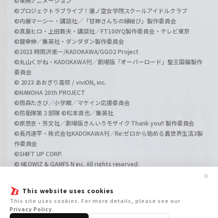
©東映アニメーション
©プロジェクトラブライブ！蓮ノ空女学院スクールアイドルクラブ
©内藤マーシー・講談社／「甘神さんちの縁結び」製作委員会
©真島ヒロ・上田敦夫・講談社／FT100YQ製作委員会・テレビ東京
©龍幸伸／集英社・ダンダダン製作委員会
©2023 時雨沢恵一/KADOKAWA/GGO2 Project
©丸山くがね・KADOKAWA刊／劇場版「オーバーロード」聖王国編製作
委員会
© 2023 あおぎり高校 / viviON, inc.
©NANOHA 20th PROJECT
©雨森たきび／小学館／マケイン応援委員会
©防衛隊第３部隊 ©松本直也／集英社
©原悠衣・芳文社／劇場版きんいろモザイク Thank you!! 製作委員会
©長月達平・株式会社KADOKAWA刊／Re:ゼロから始める異世界生活3製
作委員会
©SHIFT UP CORP.
© NEOWIZ & GAMFS N inc. All rights reserved.
©ATLUS. ©SEGA.
✕
©GIRLS und PANZER Projekt
This website uses cookies
©GIRLS und PANZER Film Projekt
This site uses cookies. For more details, please see our
©GIRLS und PANZER Finale Projekt
Privacy Policy
.