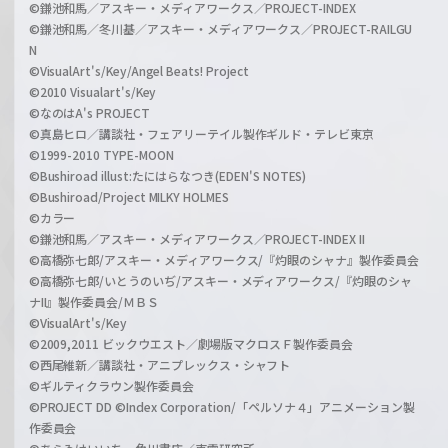
©鎌池和馬／アスキー・メディアワークス／PROJECT-INDEX
©鎌池和馬／冬川基／アスキー・メディアワークス／PROJECT-RAILGU
N
©VisualArt's/Key/Angel Beats! Project
©2010 Visualart's/Key
©なのはA's PROJECT
©真島ヒロ／講談社・フェアリーテイル製作ギルド・テレビ東京
©1999-2010 TYPE-MOON
©Bushiroad illust:たにはらなつき(EDEN'S NOTES)
©Bushiroad/Project MILKY HOLMES
©カラー
©鎌池和馬／アスキー・メディアワークス／PROJECT-INDEX II
©高橋弥七郎/アスキー・メディアワークス/『灼眼のシャナ』製作委員会
©高橋弥七郎/いとうのいぢ/アスキー・メディアワークス/『灼眼のシャ
ナII』製作委員会/ＭＢＳ
©VisualArt's/Key
©2009,2011 ビックウエスト／劇場版マクロスＦ製作委員会
©西尾維新／講談社・アニプレックス・シャフト
©ギルティクラウン製作委員会
©PROJECT DD ©Index Corporation/「ペルソナ４」アニメーション製
作委員会