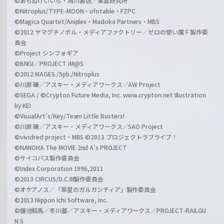
©あらゐけいいち・角川書店／東雲研究所
©Nitroplus/TYPE-MOON・ufotable・FZPC
©Magica Quartet/Aniplex・Madoka Partners・MBS
©2012 ヤマグチノボル・メディアファクトリー／ゼロの使い魔Ｆ製作委
員会
©Project シンフォギア
©BNGI／PROJECT iM@S
©2012 MAGES./5pb./Nitroplus
©川原 礫／アスキー・メディアワークス／AW Project
©SEGA / ©Crypton Future Media, Inc. www.crypton.net Illustration
by KEI
©VisualArt's/Key/Team Little Busters!
©川原 礫／アスキー・メディアワークス／SAO Project
©vividred project・MBS ©2013 プロジェクトラブライブ！
©NANOHA The MOVIE 2nd A's PROJECT
©サイコパス製作委員会
©Index Corporation 1996,2011
©2013 CIRCUS/D.C.III製作委員会
©オケアノス／「翠星のガルガンティア」製作委員会
©2013 Nippon Ichi Software, Inc.
©鎌池和馬／冬川基／アスキー・メディアワークス／PROJECT-RAILGU
N S