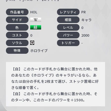
HOL
PR
作品番号
レアリティ
キャラ
サイド
種類
0
色
レベル
0
2000
コスト
パワー
-
ソウル
トリガー
ホロライブ
特徴
【自】 このカードが手札から舞台に置かれた時、他
のあなたの《ホロライブ》のキャラがいるなら、あ
なたは自分の手札を2枚まで選び、ストック置場に好
きな順番で置く。
【自】 このカードが手札から舞台に置かれた時、そ
のターン中、このカードのパワーを＋1500。