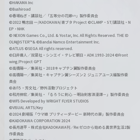
©HAKAMA Inc
©Bushiroad
©春場ねぎ・講談社／「五等分の花嫁∽」製作委員会
©2022 鴨志田 一/KADOKAWA/青ブタ Project ©CLAMP・ST/講談社・N
EP・NHK
© NEXON Games Co., Ltd. & Yostar, Inc. All Rights Reserved. THE ID
OLM@STER™& ©Bandai Namco Entertainment Inc.
©ATLUS ©SEGA All rights reserved.
©臼井儀人／双葉社・シンエイ・テレビ朝日・ADK 1993-2024 ©Front
wing/Project GPT
©高橋陽一／集英社・2018キャプテン翼製作委員会
©高橋陽一／集英社・キャプテン翼シーズン２ ジュニアユース編製作委
員会
©あfろ・芳文社／野外活動プロジェクト
©和月伸宏／集英社・「るろうに剣心 －明治剣客浪漫譚－」製作委員会
©WFS Developed by WRIGHT FLYER STUDIOS
©VISUAL ARTS/Key
©2024 劇場版「ウマ娘 プリティーダービー 新時代の扉」製作委員会
©KADOKAWA CORPORATION 2024
©長月達平・株式会社KADOKAWA刊／Re:ゼロから始める異世界生活2製
作委員会