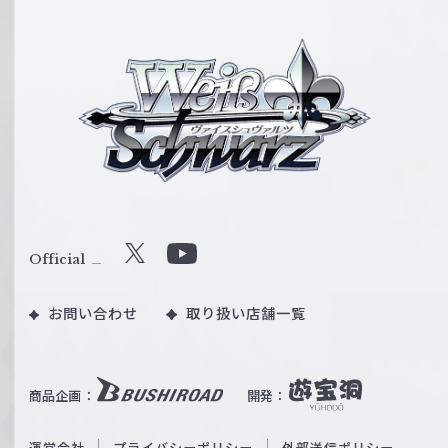
ヴ
ァ
イ
ス
シ
ュ
ヴ
ァ
ル
Official
X
Y
ツ
o
｜
お問い合わせ
取り扱い店舗一覧
u
W
T
e
u
i
b
商品企画：
開発：
ß
e
S
O
運営会社
プライバシーポリシー
外部送信ポリシー