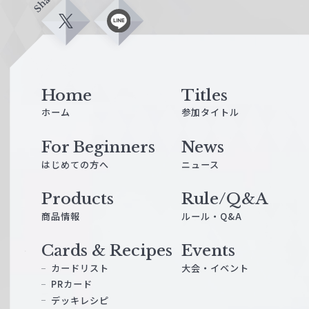
Share
X
L
i
n
e
Home
Titles
ホーム
参加タイトル
For Beginners
News
はじめての方へ
ニュース
Products
Rule/Q&A
商品情報
ルール・Q&A
Cards & Recipes
Events
カードリスト
大会・イベント
PRカード
デッキレシピ