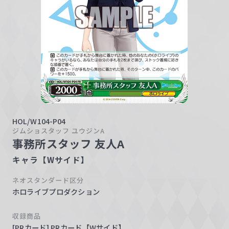
w
a
r
z
HOL/W104-P04
ジムショスタッフ ユウジンA
事務所スタッフ 友人A
キャラ【Wサイド】
ネオスタンダード区分
ホロライブプロダクション
収録商品
[PRカード] PRカード【Wサイド】