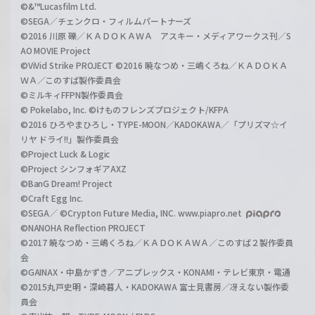
©&™Lucasfilm Ltd.
©SEGA／チェンクロ・フィルムパートナーズ
©2016 川原 礫／ＫＡＤＯＫＡＷＡ アスキー・メディアワークス刊／S
AO MOVIE Project
©ViVid Strike PROJECT ©2016 暁なつめ・三嶋くろね／ＫＡＤＯＫＡ
ＷＡ／このすば製作委員会
©ミルキィFFPN製作委員会
© Pokelabo, Inc. ©けものフレンズプロジェクト/KFPA
©2016 ひろやまひろし・TYPE-MOON／KADOKAWA／「プリズマ☆イ
リヤ ドライ!!」製作委員会
©Project Luck & Logic
©Project シンフォギアAXZ
©BanG Dream! Project
©Craft Egg Inc.
©SEGA／ ©Crypton Future Media, INC. www.piapro.net
©NANOHA Reflection PROJECT
©2017 暁なつめ・三嶋くろね／ＫＡＤＯＫＡＷＡ／このすば２製作委員
会
©GAINAX・中島かずき／アニプレックス・KONAMI・テレビ東京・電通
©2015丸戸史明・深崎暮人・KADOKAWA 富士見書房／冴えない製作委
員会