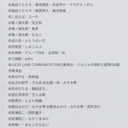
©島田フミカネ・築地俊彦・月並甲介・ヤマグチノボル
©島田フミカネ・南房秀久・飯沼俊規
©しめさば・ぶーた
©竜ノ湖太郎・天之有
©竜ノ湖太郎・焦茶
©竜ノ湖太郎・ももこ
©谷川流・いとうのいぢ
©月夜涙・しおこんぶ
©水野良・グループSNE・出渕裕・左
©三田誠・pako
©LUCKY LAND COMMUNICATIONS/集英社・ジョジョの奇妙な冒険GW製
作委員会
©葵せきな・狗神煌
©あざの耕平・すみ兵 ©石踏一榮・みやま零
©井中だちま・飯田ぽち。
©恵比須清司・ぎん太郎
©鏡貴也・とよた瑣織
©春日みかげ・みやま零 ©春日みかげ・みやま零・深井涼介
©賀東招二・四季童子
©賀東招二・なかじまゆか
©神坂一・あらいずみるい