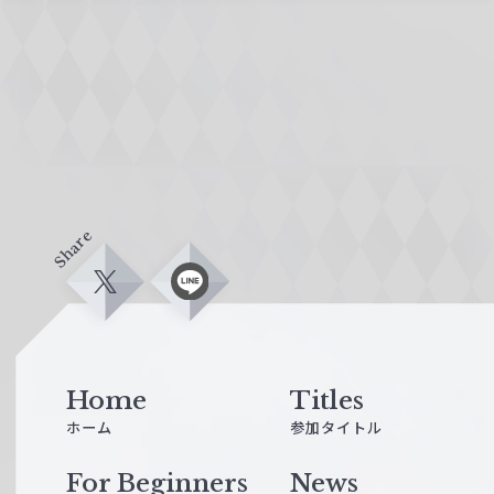
Share
X
L
i
n
e
Home
Titles
ホーム
参加タイトル
For Beginners
News