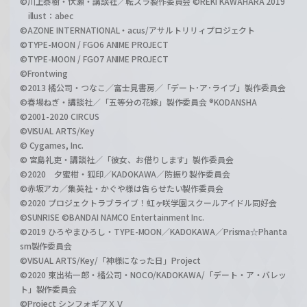
©川上泰樹・伏瀬・講談社／転スラ製作委員会 ©REKI KAWAHARA 2019
illust：abec
©AZONE INTERNATIONAL・acus/アサルトリリィプロジェクト
©TYPE-MOON / FGO6 ANIME PROJECT
©TYPE-MOON / FGO7 ANIME PROJECT
©Frontwing
©2013 橘公司・つなこ／富士見書房／「デート･ア･ライブ」製作委員会
©春場ねぎ・講談社／「五等分の花嫁」製作委員会 ®KODANSHA
©2001-2020 CIRCUS
©VISUAL ARTS/Key
© Cygames, Inc.
© 宮島礼吏・講談社／「彼女、お借りします」製作委員会
©2020 夕蜜柑・狐印／KADOKAWA／防振り製作委員会
©赤坂アカ／集英社・かぐや様は告らせたい製作委員会
©2020 プロジェクトラブライブ！虹ヶ咲学園スクールアイドル同好会
©SUNRISE ©BANDAI NAMCO Entertainment Inc.
©2019 ひろやまひろし・TYPE-MOON／KADOKAWA／Prisma☆Phanta
sm製作委員会
©VISUAL ARTS/Key/「神様になった日」Project
©2020 東出祐一郎・橘公司・NOCO/KADOKAWA/「デート・ア・バレッ
ト」製作委員会
©Project シンフォギアＸＶ