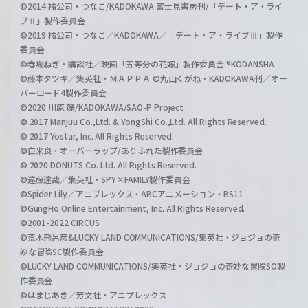
©2014 橘公司・つなこ/KADOKAWA 富士見書房刊/「デート・ア・ライ
ブⅡ」製作委員会
©2019 橘公司・つなこ／KADOKAWA／「デート・ア・ライブⅢ」製作
委員会
©春場ねぎ・講談社／映画「五等分の花嫁」製作委員会 ®KODANSHA
©藤本タツキ／集英社・ＭＡＰＰＡ ©丸山くがね・KADOKAWA刊／オー
バーロード4製作委員会
©2020 川原 礫/KADOKAWA/SAO-P Project
© 2017 Manjuu Co.,Ltd. & YongShi Co.,Ltd. All Rights Reserved.
© 2017 Yostar, Inc. All Rights Reserved.
©白米良・オーバーラップ/ありふれた製作委員会
© 2020 DONUTS Co. Ltd. All Rights Reserved.
©遠藤達哉／集英社・SPY×FAMILY製作委員会
©Spider Lily／アニプレックス・ABCアニメーション・BS11
©GungHo Online Entertainment, Inc. All Rights Reserved.
©2001-2022 CIRCUS
©荒木飛呂彦&LUCKY LAND COMMUNICATIONS/集英社・ジョジョの奇
妙な冒険SC製作委員会
©LUCKY LAND COMMUNICATIONS/集英社・ジョジョの奇妙な冒険SO製
作委員会
©はまじあき／芳文社・アニプレックス