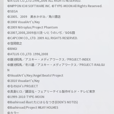
©ATLUS CO.,LTD.1996,2006 ALL RIGHTS RESERVED.
a
©NIPPON ICHI SOFTWARE INC. ©TYPE-MOON All Rights Reserved.
n
©SEGA
©2005、2009 美水かがみ／角川書店
n
©2008 VisualArt's/Key
e
©2009 Nitroplus/Project Phantom
l
©2007,2008,2009谷川流･いとうのいぢ／
SOS団
©CAPCOM CO., LTD. 2009 ALL RIGHTS RESERVED.
©窪岡俊之
©BNGI
©ATLUS CO.,LTD. 1996,2008
©鎌池和馬／アスキー・メディアワークス／PROJECT-INDEX
©鎌池和馬／冬川基／アスキー・メディアワークス／PROJECT-RAILGU
N
©VisualArt's/Key/Angel Beats! Project
©2010 Visualart's/Key
©なのはA's PROJECT
©真島ヒロ／講談社・フェアリーテイル製作ギルド・テレビ東京
©1999-2010 TYPE-MOON
©Bushiroad illust:たにはらなつき(EDEN'S NOTES)
©Bushiroad/Project MILKY HOLMES
©カラー