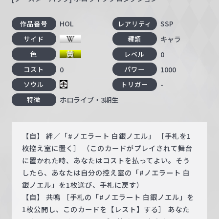
HOL
SSP
作品番号
レアリティ
キャラ
サイド
種類
0
色
レベル
0
1000
コスト
パワー
-
ソウル
トリガー
ホロライブ・3期生
特徴
【自】 絆／「#ノエラート 白銀ノエル」 ［手札を1
枚控え室に置く］ （このカードがプレイされて舞台
に置かれた時、あなたはコストを払ってよい。そう
したら、あなたは自分の控え室の「#ノエラート 白
銀ノエル」を1枚選び、手札に戻す）
【自】 共鳴 ［手札の「#ノエラート 白銀ノエル」を
1枚公開し、このカードを【レスト】する］ あなた