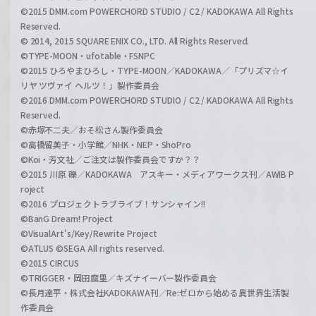
©2015 DMM.com POWERCHORD STUDIO / C2 / KADOKAWA All Rights
Reserved.
© 2014, 2015 SQUARE ENIX CO., LTD. All Rights Reserved.
©TYPE-MOON・ufotable・FSNPC
©2015 ひろやまひろし・TYPE-MOON／KADOKAWA／「プリズマ☆イ
リヤ ツヴァイ ヘルツ！」製作委員会
©2016 DMM.com POWERCHORD STUDIO / C2 / KADOKAWA All Rights
Reserved.
©赤塚不二夫／おそ松さん製作委員会
©高橋留美子・小学館／NHK・NEP・ShoPro
©Koi・芳文社／ご注文は製作委員会ですか？？
©2015 川原 礫／KADOKAWA アスキー・メディアワークス刊／AWIB P
roject
©2016 プロジェクトラブライブ！サンシャイン!!
©BanG Dream! Project
©VisualArt's/Key/Rewrite Project
©ATLUS ©SEGA All rights reserved.
©2015 CIRCUS
©TRIGGER・岡田麿里／キズナイーバー製作委員会
©長月達平・株式会社KADOKAWA刊／Re:ゼロから始める異世界生活製
作委員会