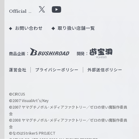
ァ
ル
Official
X
Y
ツ
o
｜
お問い合わせ
取り扱い店舗一覧
u
W
T
e
u
i
b
商品企画：
開発：
ß
e
S
O
運営会社
プライバシーポリシー
外部送信ポリシー
c
f
h
f
w
i
a
©CIRCUS
c
©2007 VisualArt's/Key
r
i
©2007 ヤマグチノボル･メディアファクトリー／ゼロの使い魔製作委員
z
会
a
©2008 ヤマグチノボル･メディアファクトリー／ゼロの使い魔製作委員
l
会
C
©なのはStrikerS PROJECT
h