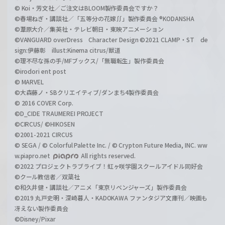
© Koi・芳文社／ご注文はBLOOM製作委員会ですか？
©春場ねぎ・講談社／「五等分の花嫁∬」製作委員会 ®KODANSHA
©葦原大介／集英社・テレビ朝日・東映アニメーション
©VANGUARD overDress Character Design ©2021 CLAMP・ST de
sign:伊藤彰 illust:Kinema citrus/獣道
©理不尽な孫の手/MFブックス/「無職転生」製作委員会
©irodori ent post
© MARVEL
©大森藤ノ・SBクリエイティブ/ダンまち4製作委員会
© 2016 COVER Corp.
©D_CIDE TRAUMEREI PROJECT
©CIRCUS/ ©HIKOSEN
©2001-2021 CIRCUS
© SEGA / © Colorful Palette Inc. / © Crypton Future Media, INC. ww
w.piapro.net
All rights reserved.
©2022 プロジェクトラブライブ！虹ヶ咲学園スクールアイドル同好会
©クール教信者／双葉社
©和久井健・講談社／アニメ「東京リベンジャーズ」製作委員会
©2019 丸戸史明・深崎暮人・KADOKAWA ファンタジア文庫刊／映画も
冴えない製作委員会
©Disney/Pixar