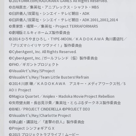
©2014 DMM.com/KADOKAWA GAMES All Rights Reserved.
©古味直志／集英社・アニプレックス・シャフト・MBS
©臼井儀人/双葉社・シンエイ・テレビ朝日・ADK
©臼井儀人/双葉社・シンエイ・テレビ朝日・ADK 2001,2002,2014
©貴家悠・橘賢一／集英社・Project TERRAFORMARS
©劇場版ミルキィホームズ製作委員会
©2014 ひろやまひろし・TYPE-MOON／ＫＡＤＯＫＡＷＡ 角川書店刊／
「プリズマ☆イリヤ ツヴァイ！」製作委員会
©CyberAgent, Inc. All Rights Reserved.
©CyberAgent, Inc. /ガールフレンド（仮）製作委員会
©FHO／ギガントプロジェクト
©VisualArt's/Key/SProject
©VisualArt's/Key/Team Little Busters! Refrain
©2014 川原 礫／ＫＡＤＯＫＡＷＡ アスキー・メディアワークス刊／S
AOⅡ Project
©Magica Quartet／Aniplex・Madoka Movie Project Rebellion
©矢吹健太朗・長谷見沙貴／集英社・とらぶるダークネス製作委員会
©BNEI／PROJECT CINDERELLA ©PROJECT DD3
©VisualArt's/Key/Charlotte Project
©諫山創・講談社／「進撃の巨人」製作委員会
©Project シンフォギアＧＸ
©2015 プロジェクトラブライブ！ムービー