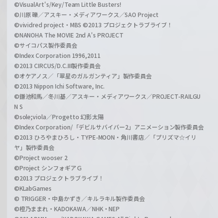
©VisualArt's/Key/Team Little Busters!
©川原 礫／アスキー・メディアワークス／SAO Project
©vividred project・MBS ©2013 プロジェクトラブライブ！
©NANOHA The MOVIE 2nd A's PROJECT
©サイコパス製作委員会
©Index Corporation 1996,2011
©2013 CIRCUS/D.C.III製作委員会
©オケアノス／「翠星のガルガンティア」製作委員会
©2013 Nippon Ichi Software, Inc.
©鎌池和馬／冬川基／アスキー・メディアワークス／PROJECT-RAILGU
N S
©sole;viola／Progetto 幻影太陽
©Index Corporation/「デビルサバイバー2」アニメーション製作委員会
©2013 ひろやまひろし・TYPE-MOON・角川書店／「プリズマ☆イリ
ヤ」製作委員会
©Project wooser 2
©Project シンフォギアＧ
©2013 プロジェクトラブライブ！
©KLabGames
© TRIGGER・中島かずき／キルラキル製作委員会
©橙乃ままれ・KADOKAWA／NHK・NEP