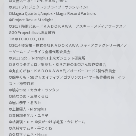
©東出祐一郎・TYPE-MOON / FAPC
©2017 プロジェクトラブライブ！サンシャイン!!
©Magica Quartet/Aniplex・Magia Record Partners
©Project Revue Starlight
©2017 時雨沢恵一／ＫＡＤＯＫＡＷＡ アスキー・メディアワークス／
GGO Project illust.黒星紅白
TM ©TOHO CO., LTD.
©2014 榎宮祐・株式会社ＫＡＤＯＫＡＷＡ メディアファクトリー刊／ノ
ーゲーム・ノーライフ全権代理委員会
©2011 5pb.／Nitroplus 未来ガジェット研究所
©ミウラタダヒロ／集英社・ゆらぎ荘の幽奈さん製作委員会
©丸山くがね・ＫＡＤＯＫＡＷＡ刊／オーバーロード2製作委員会
©蝸牛くも・SBクリエイティブ／ゴブリンスレイヤー製作委員会 イラ
スト／神奈月昇
©暁なつめ・カカオ・ランタン
©暁なつめ・三嶋くろね
©岩井恭平・るろお
©上栖綴人・Nitroplus
©春日部タケル・ユキヲ
©枯野瑛・ｕｅ ©気がつけば毛玉・かにビーム
©久慈マサムネ・平つくね
©久慈マサムネ・Hisasi