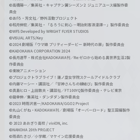
©高橋陽一／集英社・キャプテン翼シーズン２ ジュニアユース編製作委
員会
©あfろ・芳文社／野外活動プロジェクト
©和月伸宏／集英社・「るろうに剣心 －明治剣客浪漫譚－」製作委員会
©WFS Developed by WRIGHT FLYER STUDIOS
©VISUAL ARTS/Key
©2024 劇場版「ウマ娘 プリティーダービー 新時代の扉」製作委員会
©KADOKAWA CORPORATION 2024
©長月達平・株式会社KADOKAWA刊／Re:ゼロから始める異世界生活2製
作委員会
©東映アニメーション
©プロジェクトラブライブ！蓮ノ空女学院スクールアイドルクラブ
©内藤マーシー・講談社／「甘神さんちの縁結び」製作委員会
©真島ヒロ・上田敦夫・講談社／FT100YQ製作委員会・テレビ東京
©龍幸伸／集英社・ダンダダン製作委員会
©2023 時雨沢恵一/KADOKAWA/GGO2 Project
©丸山くがね・KADOKAWA刊／劇場版「オーバーロード」聖王国編製作
委員会
© 2023 あおぎり高校 / viviON, inc.
©NANOHA 20th PROJECT
©雨森たきび／小学館／マケイン応援委員会