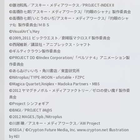
©鎌池和馬／アスキー・メディアワークス／PROJECT-INDEX II
©高橋弥七郎/アスキー・メディアワークス/『灼眼のシャナ』製作委員会
©高橋弥七郎/いとうのいぢ/アスキー・メディアワークス/『灼眼のシャ
ナII』製作委員会/ＭＢＳ
©VisualArt's/Key
©2009,2011 ビックウエスト／劇場版マクロスＦ製作委員会
©西尾維新／講談社・アニプレックス・シャフト
©ギルティクラウン製作委員会
©PROJECT DD ©Index Corporation/「ペルソナ４」アニメーション製
作委員会
©あらゐけいいち・角川書店／東雲研究所
©Nitroplus/TYPE-MOON・ufotable・FZPC
©Magica Quartet/Aniplex・Madoka Partners・MBS
©2012 ヤマグチノボル・メディアファクトリー／ゼロの使い魔Ｆ製作委
員会
©Project シンフォギア
©BNGI／PROJECT iM@S
©2012 MAGES./5pb./Nitroplus
©川原 礫／アスキー・メディアワークス／AW Project
©SEGA / ©Crypton Future Media, Inc. www.crypton.net Illustration
by KEI