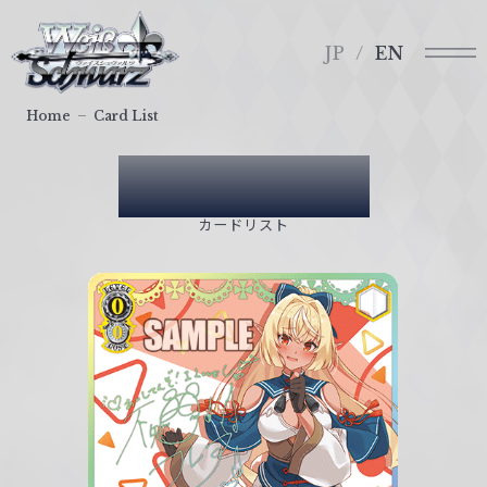
メ
ヴ
ニ
ァ
JP
EN
ュ
イ
ー
ス
Home
Card List
シ
ュ
Card List
ヴ
ァ
カードリスト
ル
ツ
｜
W
e
i
ß
S
c
h