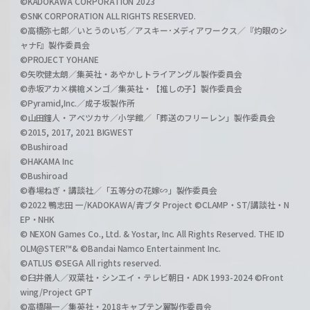
©KADOKAWA CORPORATION 2023
©SNK CORPORATION ALL RIGHTS RESERVED.
©高橋弥七郎／いとうのいぢ／アスキー･メディアワークス／『灼眼のシ
ャナF』製作委員会
©PROJECT YOHANE
©矢吹健太朗／集英社・あやかしトライアングル製作委員会
©赤坂アカ×横槍メンゴ／集英社・【推しの子】製作委員会
©Pyramid,Inc.／成子坂製作所
©山田鐘人・アベツカサ／小学館／「葬送のフリーレン」製作委員会
©2015, 2017, 2021 BIGWEST
©Bushiroad
©HAKAMA Inc
©Bushiroad
©春場ねぎ・講談社／「五等分の花嫁∽」製作委員会
©2022 鴨志田 一/KADOKAWA/青ブタ Project ©CLAMP・ST/講談社・N
EP・NHK
© NEXON Games Co., Ltd. & Yostar, Inc. All Rights Reserved. THE ID
OLM@STER™& ©Bandai Namco Entertainment Inc.
©ATLUS ©SEGA All rights reserved.
©臼井儀人／双葉社・シンエイ・テレビ朝日・ADK 1993-2024 ©Front
wing/Project GPT
©高橋陽一／集英社・2018キャプテン翼製作委員会