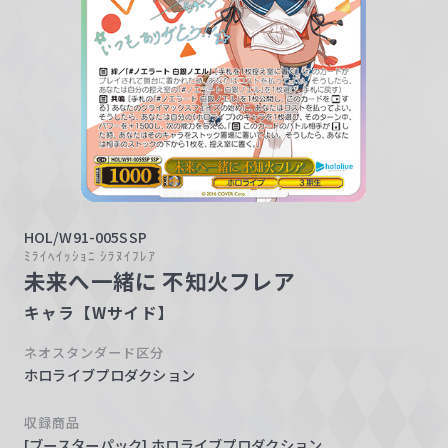
w
a
r
z
HOL/W91-005SSP
ﾐﾗｲﾍｲｯｼｮﾆ ｼﾗﾇｲﾌﾚｱ
未来へ一緒に 不知火フレア
キャラ【Wサイド】
ネオスタンダード区分
ホロライブプロダクション
収録商品
[ブースターパック] ホロライブプロダクション