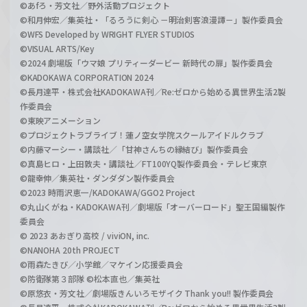
©あfろ・芳文社／野外活動プロジェクト
©和月伸宏／集英社・「るろうに剣心 －明治剣客浪漫譚－」製作委員会
©WFS Developed by WRIGHT FLYER STUDIOS
©VISUAL ARTS/Key
©2024 劇場版「ウマ娘 プリティーダービー 新時代の扉」製作委員会
©KADOKAWA CORPORATION 2024
©長月達平・株式会社KADOKAWA刊／Re:ゼロから始める異世界生活2製
作委員会
©東映アニメーション
©プロジェクトラブライブ！蓮ノ空女学院スクールアイドルクラブ
©内藤マーシー・講談社／「甘神さんちの縁結び」製作委員会
©真島ヒロ・上田敦夫・講談社／FT100YQ製作委員会・テレビ東京
©龍幸伸／集英社・ダンダダン製作委員会
©2023 時雨沢恵一/KADOKAWA/GGO2 Project
©丸山くがね・KADOKAWA刊／劇場版「オーバーロード」聖王国編製作
委員会
© 2023 あおぎり高校 / viviON, inc.
©NANOHA 20th PROJECT
©雨森たきび／小学館／マケイン応援委員会
©防衛隊第３部隊 ©松本直也／集英社
©原悠衣・芳文社／劇場版きんいろモザイク Thank you!! 製作委員会