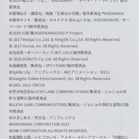
©2019 橘公司・つなこ／KADOKAWA／「デート・ア・ライブⅢ」製作
委員会
©春場ねぎ・講談社／映画「五等分の花嫁」製作委員会 ®KODANSHA
©藤本タツキ／集英社・ＭＡＰＰＡ ©丸山くがね・KADOKAWA刊／オー
バーロード4製作委員会
©2020 川原 礫/KADOKAWA/SAO-P Project
© 2017 Manjuu Co.,Ltd. & YongShi Co.,Ltd. All Rights Reserved.
© 2017 Yostar, Inc. All Rights Reserved.
©白米良・オーバーラップ/ありふれた製作委員会
© 2020 DONUTS Co. Ltd. All Rights Reserved.
©遠藤達哉／集英社・SPY×FAMILY製作委員会
©Spider Lily／アニプレックス・ABCアニメーション・BS11
©GungHo Online Entertainment, Inc. All Rights Reserved.
©2001-2022 CIRCUS
©荒木飛呂彦&LUCKY LAND COMMUNICATIONS/集英社・ジョジョの奇
妙な冒険SC製作委員会
©LUCKY LAND COMMUNICATIONS/集英社・ジョジョの奇妙な冒険SO製
作委員会
©はまじあき／芳文社・アニプレックス
©KADOKAWA CORPORATION 2023
©SNK CORPORATION ALL RIGHTS RESERVED.
©高橋弥七郎／いとうのいぢ／アスキー･メディアワークス／『灼眼のシ