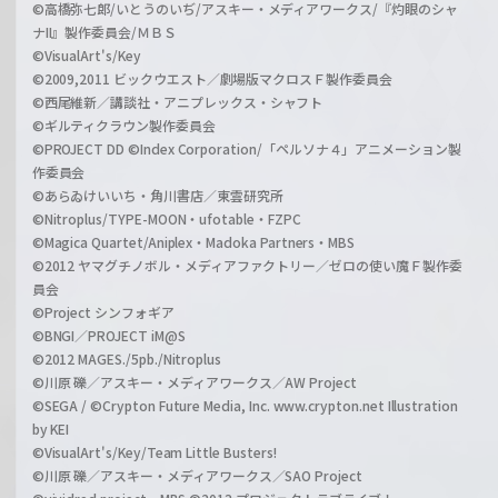
©高橋弥七郎/いとうのいぢ/アスキー・メディアワークス/『灼眼のシャ
ナII』製作委員会/ＭＢＳ
©VisualArt's/Key
©2009,2011 ビックウエスト／劇場版マクロスＦ製作委員会
©西尾維新／講談社・アニプレックス・シャフト
©ギルティクラウン製作委員会
©PROJECT DD ©Index Corporation/「ペルソナ４」アニメーション製
作委員会
©あらゐけいいち・角川書店／東雲研究所
©Nitroplus/TYPE-MOON・ufotable・FZPC
©Magica Quartet/Aniplex・Madoka Partners・MBS
©2012 ヤマグチノボル・メディアファクトリー／ゼロの使い魔Ｆ製作委
員会
©Project シンフォギア
©BNGI／PROJECT iM@S
©2012 MAGES./5pb./Nitroplus
©川原 礫／アスキー・メディアワークス／AW Project
©SEGA / ©Crypton Future Media, Inc. www.crypton.net Illustration
by KEI
©VisualArt's/Key/Team Little Busters!
©川原 礫／アスキー・メディアワークス／SAO Project