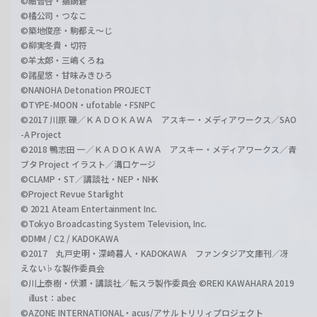
©細音啓・猫鍋蒼
©橘公司・つなこ
©築地俊彦・駒都え～じ
©柳実冬貴・切符
©羊太郎・三嶋くろね
©諸星悠・甘味みきひろ
©NANOHA Detonation PROJECT
©TYPE-MOON・ufotable・FSNPC
©2017 川原 礫／ＫＡＤＯＫＡＷＡ アスキー・メディアワークス／SAO
-A Project
©2018 鴨志田 一／ＫＡＤＯＫＡＷＡ アスキー・メディアワークス／青
ブタ Project イラスト／溝口ケージ
©CLAMP・ST／講談社・NEP・NHK
©Project Revue Starlight
© 2021 Ateam Entertainment Inc.
©Tokyo Broadcasting System Television, Inc.
©DMM / C2 / KADOKAWA
©2017 丸戸史明・深崎暮人・KADOKAWA ファンタジア文庫刊／冴
えない♭な製作委員会
©川上泰樹・伏瀬・講談社／転スラ製作委員会 ©REKI KAWAHARA 2019
illust：abec
©AZONE INTERNATIONAL・acus/アサルトリリィプロジェクト