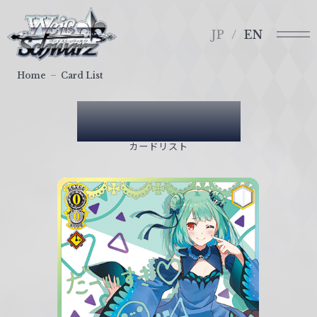
メ
ヴ
ニ
ァ
JP
EN
ュ
イ
ー
ス
Home
Card List
シ
ュ
Card List
ヴ
ァ
カードリスト
ル
ツ
｜
W
e
i
ß
S
c
h