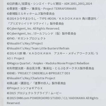
©臼井儀人/双葉社・シンエイ・テレビ朝日・ADK 2001,2002,2014
©貴家悠・橘賢一／集英社・Project TERRAFORMARS
©劇場版ミルキィホームズ製作委員会
©2014 ひろやまひろし・TYPE-MOON／ＫＡＤＯＫＡＷＡ 角川書店刊／
「プリズマ☆イリヤ ツヴァイ！」製作委員会
©CyberAgent, Inc. All Rights Reserved.
©CyberAgent, Inc. /ガールフレンド（仮）製作委員会
©FHO／ギガントプロジェクト
©VisualArt's/Key/SProject
©VisualArt's/Key/Team Little Busters! Refrain
©2014 川原 礫／ＫＡＤＯＫＡＷＡ アスキー・メディアワークス刊／S
AOⅡ Project
©Magica Quartet／Aniplex・Madoka Movie Project Rebellion
©矢吹健太朗・長谷見沙貴／集英社・とらぶるダークネス製作委員会
©BNEI／PROJECT CINDERELLA ©PROJECT DD3
©VisualArt's/Key/Charlotte Project
©諫山創・講談社／「進撃の巨人」製作委員会
©Project シンフォギアＧＸ
©2015 プロジェクトラブライブ！ムービー
©2015 DMM.com POWERCHORD STUDIO / C2 / KADOKAWA All Rights
Reserved.