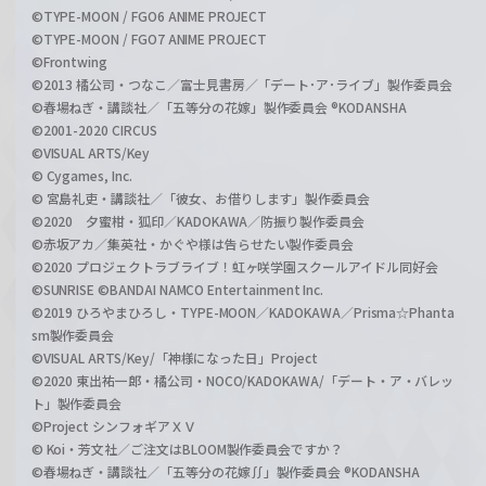
©TYPE-MOON / FGO6 ANIME PROJECT
©TYPE-MOON / FGO7 ANIME PROJECT
©Frontwing
©2013 橘公司・つなこ／富士見書房／「デート･ア･ライブ」製作委員会
©春場ねぎ・講談社／「五等分の花嫁」製作委員会 ®KODANSHA
©2001-2020 CIRCUS
©VISUAL ARTS/Key
© Cygames, Inc.
© 宮島礼吏・講談社／「彼女、お借りします」製作委員会
©2020 夕蜜柑・狐印／KADOKAWA／防振り製作委員会
©赤坂アカ／集英社・かぐや様は告らせたい製作委員会
©2020 プロジェクトラブライブ！虹ヶ咲学園スクールアイドル同好会
©SUNRISE ©BANDAI NAMCO Entertainment Inc.
©2019 ひろやまひろし・TYPE-MOON／KADOKAWA／Prisma☆Phanta
sm製作委員会
©VISUAL ARTS/Key/「神様になった日」Project
©2020 東出祐一郎・橘公司・NOCO/KADOKAWA/「デート・ア・バレッ
ト」製作委員会
©Project シンフォギアＸＶ
© Koi・芳文社／ご注文はBLOOM製作委員会ですか？
©春場ねぎ・講談社／「五等分の花嫁∬」製作委員会 ®KODANSHA