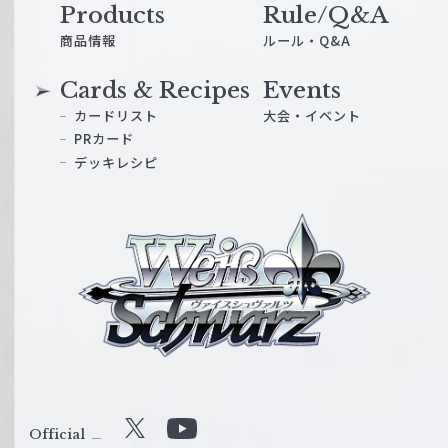
Products
Rule/Q&A
商品情報
ルール・Q&A
Cards & Recipes
Events
カードリスト
大会・イベント
PRカード
デッキレシピ
ヴ
ァ
イ
ス
シ
ュ
ヴ
ァ
ル
Official
X
Y