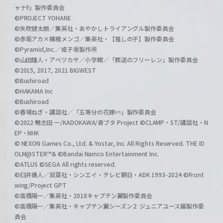
ャナF』製作委員会
©PROJECT YOHANE
©矢吹健太朗／集英社・あやかしトライアングル製作委員会
©赤坂アカ×横槍メンゴ／集英社・【推しの子】製作委員会
©Pyramid,Inc.／成子坂製作所
©山田鐘人・アベツカサ／小学館／「葬送のフリーレン」製作委員会
©2015, 2017, 2021 BIGWEST
©Bushiroad
©HAKAMA Inc
©Bushiroad
©春場ねぎ・講談社／「五等分の花嫁∽」製作委員会
©2022 鴨志田 一/KADOKAWA/青ブタ Project ©CLAMP・ST/講談社・N
EP・NHK
© NEXON Games Co., Ltd. & Yostar, Inc. All Rights Reserved. THE ID
OLM@STER™& ©Bandai Namco Entertainment Inc.
©ATLUS ©SEGA All rights reserved.
©臼井儀人／双葉社・シンエイ・テレビ朝日・ADK 1993-2024 ©Front
wing/Project GPT
©高橋陽一／集英社・2018キャプテン翼製作委員会
©高橋陽一／集英社・キャプテン翼シーズン２ ジュニアユース編製作委
員会