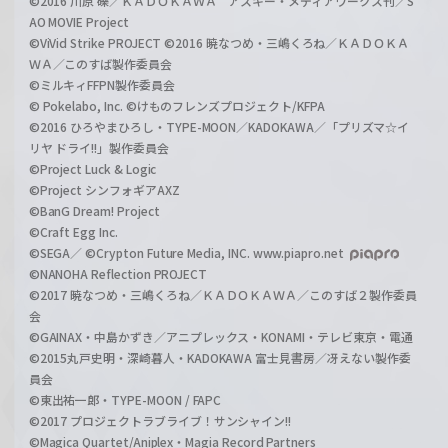
©2016 川原 礫／ＫＡＤＯＫＡＷＡ アスキー・メディアワークス刊／S
AO MOVIE Project
©ViVid Strike PROJECT ©2016 暁なつめ・三嶋くろね／ＫＡＤＯＫＡ
ＷＡ／このすば製作委員会
©ミルキィFFPN製作委員会
© Pokelabo, Inc. ©けものフレンズプロジェクト/KFPA
©2016 ひろやまひろし・TYPE-MOON／KADOKAWA／「プリズマ☆イ
リヤ ドライ!!」製作委員会
©Project Luck & Logic
©Project シンフォギアAXZ
©BanG Dream! Project
©Craft Egg Inc.
©SEGA／ ©Crypton Future Media, INC. www.piapro.net
©NANOHA Reflection PROJECT
©2017 暁なつめ・三嶋くろね／ＫＡＤＯＫＡＷＡ／このすば２製作委員
会
©GAINAX・中島かずき／アニプレックス・KONAMI・テレビ東京・電通
©2015丸戸史明・深崎暮人・KADOKAWA 富士見書房／冴えない製作委
員会
©東出祐一郎・TYPE-MOON / FAPC
©2017 プロジェクトラブライブ！サンシャイン!!
©Magica Quartet/Aniplex・Magia Record Partners