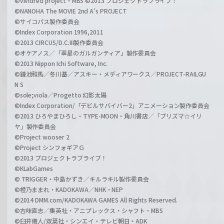
©vividred project・MBS ©2013 プロジェクトラブライブ！
©NANOHA The MOVIE 2nd A's PROJECT
©サイコパス製作委員会
©Index Corporation 1996,2011
©2013 CIRCUS/D.C.III製作委員会
©オケアノス／「翠星のガルガンティア」製作委員会
©2013 Nippon Ichi Software, Inc.
©鎌池和馬／冬川基／アスキー・メディアワークス／PROJECT-RAILGU
N S
©sole;viola／Progetto 幻影太陽
©Index Corporation/「デビルサバイバー2」アニメーション製作委員会
©2013 ひろやまひろし・TYPE-MOON・角川書店／「プリズマ☆イリ
ヤ」製作委員会
©Project wooser 2
©Project シンフォギアＧ
©2013 プロジェクトラブライブ！
©KLabGames
© TRIGGER・中島かずき／キルラキル製作委員会
©橙乃ままれ・KADOKAWA／NHK・NEP
©2014 DMM.com/KADOKAWA GAMES All Rights Reserved.
©古味直志／集英社・アニプレックス・シャフト・MBS
©臼井儀人/双葉社・シンエイ・テレビ朝日・ADK