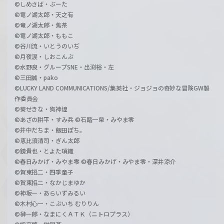
©しめさば・ぶーた
©竜ノ湖太郎・天之有
©竜ノ湖太郎・焦茶
©竜ノ湖太郎・ももこ
©谷川流・いとうのいぢ
©月夜涙・しおこんぶ
©水野良・グループSNE・出渕裕・左
©三田誠・pako
©LUCKY LAND COMMUNICATIONS/集英社・ジョジョの奇妙な冒険GW製
作委員会
©葵せきな・狗神煌
©あざの耕平・すみ兵 ©石踏一榮・みやま零
©井中だちま・飯田ぽち。
©恵比須清司・ぎん太郎
©鏡貴也・とよた瑣織
©春日みかげ・みやま零 ©春日みかげ・みやま零・深井涼介
©賀東招二・四季童子
©賀東招二・なかじまゆか
©神坂一・あらいずみるい
©木村心一・こぶいち むりりん
©榊一郎・なまにくＡＴＫ（ニトロプラス）