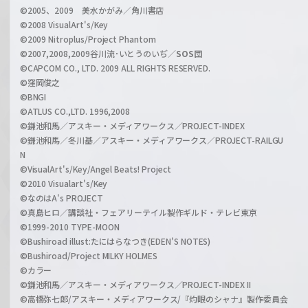
©2005、2009 美水かがみ／角川書店
n
©2008 VisualArt's/Key
e
©2009 Nitroplus/Project Phantom
l
©2007,2008,2009谷川流･いとうのいぢ／
SOS団
©CAPCOM CO., LTD. 2009 ALL RIGHTS RESERVED.
©窪岡俊之
©BNGI
©ATLUS CO.,LTD. 1996,2008
©鎌池和馬／アスキー・メディアワークス／PROJECT-INDEX
©鎌池和馬／冬川基／アスキー・メディアワークス／PROJECT-RAILGU
N
©VisualArt's/Key/Angel Beats! Project
©2010 Visualart's/Key
©なのはA's PROJECT
©真島ヒロ／講談社・フェアリーテイル製作ギルド・テレビ東京
©1999-2010 TYPE-MOON
©Bushiroad illust:たにはらなつき(EDEN'S NOTES)
©Bushiroad/Project MILKY HOLMES
©カラー
©鎌池和馬／アスキー・メディアワークス／PROJECT-INDEX II
©高橋弥七郎/アスキー・メディアワークス/『灼眼のシャナ』製作委員会