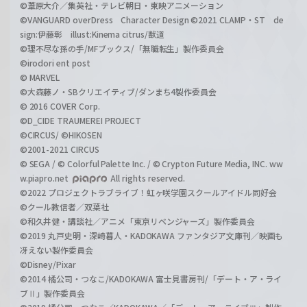
©葦原大介／集英社・テレビ朝日・東映アニメーション
©VANGUARD overDress Character Design ©2021 CLAMP・ST de
sign:伊藤彰 illust:Kinema citrus/獣道
©理不尽な孫の手/MFブックス/「無職転生」製作委員会
©irodori ent post
© MARVEL
©大森藤ノ・SBクリエイティブ/ダンまち4製作委員会
© 2016 COVER Corp.
©D_CIDE TRAUMEREI PROJECT
©CIRCUS/ ©HIKOSEN
©2001-2021 CIRCUS
© SEGA / © Colorful Palette Inc. / © Crypton Future Media, INC. ww
w.piapro.net
All rights reserved.
©2022 プロジェクトラブライブ！虹ヶ咲学園スクールアイドル同好会
©クール教信者／双葉社
©和久井健・講談社／アニメ「東京リベンジャーズ」製作委員会
©2019 丸戸史明・深崎暮人・KADOKAWA ファンタジア文庫刊／映画も
冴えない製作委員会
©Disney/Pixar
©2014 橘公司・つなこ/KADOKAWA 富士見書房刊/「デート・ア・ライ
ブⅡ」製作委員会