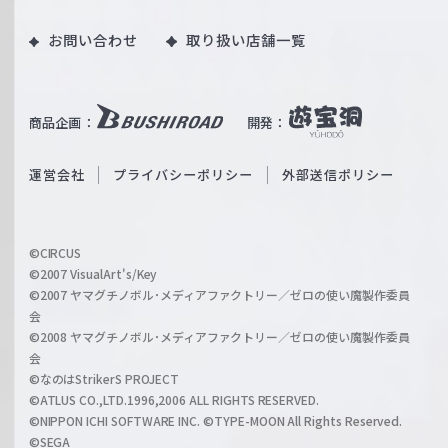
ツ
o
｜
お問い合わせ
取り扱い店舗一覧
u
W
T
e
u
i
b
商品企画：
開発：
ß
e
S
O
運営会社
プライバシーポリシー
外部送信ポリシー
c
f
h
f
w
i
a
©CIRCUS
c
©2007 VisualArt's/Key
r
i
©2007 ヤマグチノボル･メディアファクトリー／ゼロの使い魔製作委員
z
会
a
©2008 ヤマグチノボル･メディアファクトリー／ゼロの使い魔製作委員
l
会
C
©なのはStrikerS PROJECT
h
©ATLUS CO.,LTD.1996,2006 ALL RIGHTS RESERVED.
a
©NIPPON ICHI SOFTWARE INC. ©TYPE-MOON All Rights Reserved.
n
©SEGA