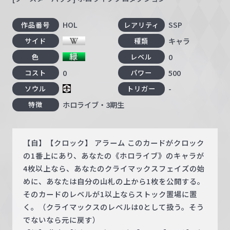
HOL
SSP
作品番号
レアリティ
キャラ
サイド
種類
0
色
レベル
0
500
コスト
パワー
-
ソウル
トリガー
ホロライブ・3期生
特徴
【自】【クロック】 アラーム このカードがクロック
の1番上にあり、あなたの《ホロライブ》のキャラが
4枚以上なら、あなたのクライマックスフェイズの始
めに、あなたは自分の山札の上から1枚を公開する。
そのカードのレベルが1以上ならストック置場に置
く。（クライマックスのレベルは0として扱う。そう
でないなら元に戻す）