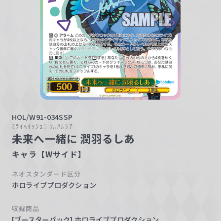
w
a
r
z
HOL/W91-034SSP
ﾐﾗｲﾍｲｯｼｮﾆ ｳﾙﾊﾙｼｱ
未来へ一緒に 潤羽るしあ
キャラ【Wサイド】
ネオスタンダード区分
ホロライブプロダクション
収録商品
[ブースターパック] ホロライブプロダクション