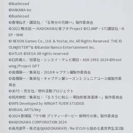
©Bushiroad
©HAKAMA Inc
©Bushiroad
©春場ねぎ・講談社／「五等分の花嫁∽」製作委員会
©2022 鴨志田 一/KADOKAWA/青ブタ Project ©CLAMP・ST/講談社・N
EP・NHK
© NEXON Games Co., Ltd. & Yostar, Inc. All Rights Reserved. THE ID
OLM@STER™& ©Bandai Namco Entertainment Inc.
©ATLUS ©SEGA All rights reserved.
©臼井儀人／双葉社・シンエイ・テレビ朝日・ADK 1993-2024 ©Front
wing/Project GPT
©高橋陽一／集英社・2018キャプテン翼製作委員会
©高橋陽一／集英社・キャプテン翼シーズン２ ジュニアユース編製作委
員会
©あfろ・芳文社／野外活動プロジェクト
©和月伸宏／集英社・「るろうに剣心 －明治剣客浪漫譚－」製作委員会
©WFS Developed by WRIGHT FLYER STUDIOS
©VISUAL ARTS/Key
©2024 劇場版「ウマ娘 プリティーダービー 新時代の扉」製作委員会
©KADOKAWA CORPORATION 2024
©長月達平・株式会社KADOKAWA刊／Re:ゼロから始める異世界生活2製