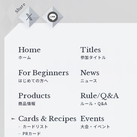
Share
X
L
i
n
e
Home
Titles
ホーム
参加タイトル
For Beginners
News
はじめての方へ
ニュース
Products
Rule/Q&A
商品情報
ルール・Q&A
Cards & Recipes
Events
カードリスト
大会・イベント
PRカード