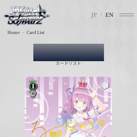
メ
ヴ
ニ
ァ
JP
EN
ュ
イ
ー
ス
Home
Card List
シ
ュ
Card List
ヴ
ァ
カードリスト
ル
ツ
｜
W
e
i
ß
S
c
h