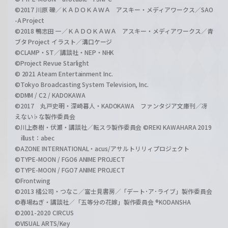
©2017 川原 礫／ＫＡＤＯＫＡＷＡ アスキー・メディアワークス／SAO
-A Project
©2018 鴨志田 一／ＫＡＤＯＫＡＷＡ アスキー・メディアワークス／青
ブタ Project イラスト／溝口ケージ
©CLAMP・ST／講談社・NEP・NHK
©Project Revue Starlight
© 2021 Ateam Entertainment Inc.
©Tokyo Broadcasting System Television, Inc.
©DMM / C2 / KADOKAWA
©2017 丸戸史明・深崎暮人・KADOKAWA ファンタジア文庫刊／冴
えない♭な製作委員会
©川上泰樹・伏瀬・講談社／転スラ製作委員会 ©REKI KAWAHARA 2019
illust：abec
©AZONE INTERNATIONAL・acus/アサルトリリィプロジェクト
©TYPE-MOON / FGO6 ANIME PROJECT
©TYPE-MOON / FGO7 ANIME PROJECT
©Frontwing
©2013 橘公司・つなこ／富士見書房／「デート･ア･ライブ」製作委員会
©春場ねぎ・講談社／「五等分の花嫁」製作委員会 ®KODANSHA
©2001-2020 CIRCUS
©VISUAL ARTS/Key