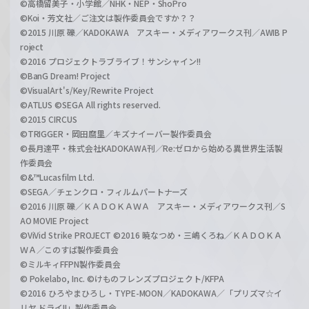
©高橋留美子・小学館／NHK・NEP・ShoPro
©Koi・芳文社／ご注文は製作委員会ですか？？
©2015 川原 礫／KADOKAWA アスキー・メディアワークス刊／AWIB P
roject
©2016 プロジェクトラブライブ！サンシャイン!!
©BanG Dream! Project
©VisualArt's/Key/Rewrite Project
©ATLUS ©SEGA All rights reserved.
©2015 CIRCUS
©TRIGGER・岡田麿里／キズナイーバー製作委員会
©長月達平・株式会社KADOKAWA刊／Re:ゼロから始める異世界生活製
作委員会
©&™Lucasfilm Ltd.
©SEGA／チェンクロ・フィルムパートナーズ
©2016 川原 礫／ＫＡＤＯＫＡＷＡ アスキー・メディアワークス刊／S
AO MOVIE Project
©ViVid Strike PROJECT ©2016 暁なつめ・三嶋くろね／ＫＡＤＯＫＡ
ＷＡ／このすば製作委員会
©ミルキィFFPN製作委員会
© Pokelabo, Inc. ©けものフレンズプロジェクト/KFPA
©2016 ひろやまひろし・TYPE-MOON／KADOKAWA／「プリズマ☆イ
リヤ ドライ!!」製作委員会