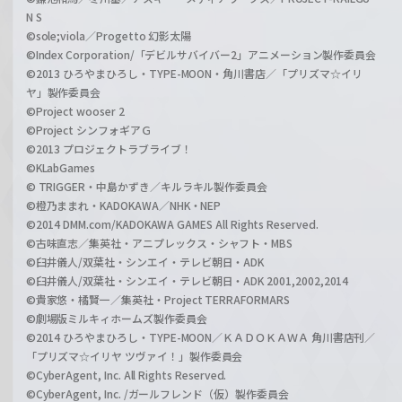
N S
©sole;viola／Progetto 幻影太陽
©Index Corporation/「デビルサバイバー2」アニメーション製作委員会
©2013 ひろやまひろし・TYPE-MOON・角川書店／「プリズマ☆イリ
ヤ」製作委員会
©Project wooser 2
©Project シンフォギアＧ
©2013 プロジェクトラブライブ！
©KLabGames
© TRIGGER・中島かずき／キルラキル製作委員会
©橙乃ままれ・KADOKAWA／NHK・NEP
©2014 DMM.com/KADOKAWA GAMES All Rights Reserved.
©古味直志／集英社・アニプレックス・シャフト・MBS
©臼井儀人/双葉社・シンエイ・テレビ朝日・ADK
©臼井儀人/双葉社・シンエイ・テレビ朝日・ADK 2001,2002,2014
©貴家悠・橘賢一／集英社・Project TERRAFORMARS
©劇場版ミルキィホームズ製作委員会
©2014 ひろやまひろし・TYPE-MOON／ＫＡＤＯＫＡＷＡ 角川書店刊／
「プリズマ☆イリヤ ツヴァイ！」製作委員会
©CyberAgent, Inc. All Rights Reserved.
©CyberAgent, Inc. /ガールフレンド（仮）製作委員会