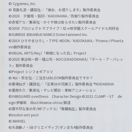
© Cygames, Inc.
© 宮島礼吏・講談社／「彼女、お借りします」製作委員会
©2020 夕蜜柑・狐印／KADOKAWA／防振り製作委員会
©赤坂アカ／集英社・かぐや様は告らせたい製作委員会
©2020 プロジェクトラブライブ！虹ヶ咲学園スクールアイドル同好会
©SUNRISE ©BANDAI NAMCO Entertainment Inc.
©2019 ひろやまひろし・TYPE-MOON／KADOKAWA／Prisma☆Phanta
sm製作委員会
©VISUAL ARTS/Key/「神様になった日」Project
©2020 東出祐一郎・橘公司・NOCO/KADOKAWA/「デート・ア・バレッ
ト」製作委員会
©Project シンフォギアＸＶ
© Koi・芳文社／ご注文はBLOOM製作委員会ですか？
©春場ねぎ・講談社／「五等分の花嫁∬」製作委員会 ®KODANSHA
©葦原大介／集英社・テレビ朝日・東映アニメーション
©VANGUARD overDress Character Design ©2021 CLAMP・ST de
sign:伊藤彰 illust:Kinema citrus/獣道
©理不尽な孫の手/MFブックス/「無職転生」製作委員会
©irodori ent post
© MARVEL
©大森藤ノ・SBクリエイティブ/ダンまち4製作委員会