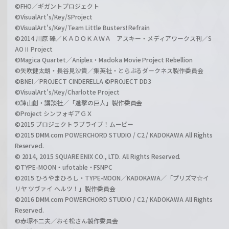
©FHO／ギガントプロジェクト
©VisualArt's/Key/SProject
©VisualArt's/Key/Team Little Busters! Refrain
©2014 川原 礫／ＫＡＤＯＫＡＷＡ アスキー・メディアワークス刊／S
AOⅡ Project
©Magica Quartet／Aniplex・Madoka Movie Project Rebellion
©矢吹健太朗・長谷見沙貴／集英社・とらぶるダークネス製作委員会
©BNEI／PROJECT CINDERELLA ©PROJECT DD3
©VisualArt's/Key/Charlotte Project
©諫山創・講談社／「進撃の巨人」製作委員会
©Project シンフォギアＧＸ
©2015 プロジェクトラブライブ！ムービー
©2015 DMM.com POWERCHORD STUDIO / C2 / KADOKAWA All Rights
Reserved.
© 2014, 2015 SQUARE ENIX CO., LTD. All Rights Reserved.
©TYPE-MOON・ufotable・FSNPC
©2015 ひろやまひろし・TYPE-MOON／KADOKAWA／「プリズマ☆イ
リヤ ツヴァイ ヘルツ！」製作委員会
©2016 DMM.com POWERCHORD STUDIO / C2 / KADOKAWA All Rights
Reserved.
©赤塚不二夫／おそ松さん製作委員会