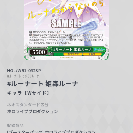
w
a
r
z
HOL/W91-052SP
#ﾙｰﾅｰﾄ ﾋﾒﾓﾘﾙｰﾅ
#ルーナート 姫森ルーナ
キャラ【Wサイド】
ネオスタンダード区分
ホロライブプロダクション
収録商品
[ブースターパック] ホロライブプロダクション