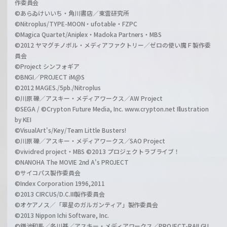
作委員会
©あらゐけいいち・角川書店／東雲研究所
©Nitroplus/TYPE-MOON・ufotable・FZPC
©Magica Quartet/Aniplex・Madoka Partners・MBS
©2012 ヤマグチノボル・メディアファクトリー／ゼロの使い魔Ｆ製作委
員会
©Project シンフォギア
©BNGI／PROJECT iM@S
©2012 MAGES./5pb./Nitroplus
©川原 礫／アスキー・メディアワークス／AW Project
©SEGA / ©Crypton Future Media, Inc. www.crypton.net Illustration
by KEI
©VisualArt's/Key/Team Little Busters!
©川原 礫／アスキー・メディアワークス／SAO Project
©vividred project・MBS ©2013 プロジェクトラブライブ！
©NANOHA The MOVIE 2nd A's PROJECT
©サイコパス製作委員会
©Index Corporation 1996,2011
©2013 CIRCUS/D.C.III製作委員会
©オケアノス／「翠星のガルガンティア」製作委員会
©2013 Nippon Ichi Software, Inc.
©鎌池和馬／冬川基／アスキー・メディアワークス／PROJECT-RAILGU