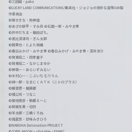
©三田誠・pako
©LUCKY LAND COMMUNICATIONS/集英社・ジョジョの奇妙な冒険GW製
作委員会
©葵せきな・狗神煌
©あざの耕平・すみ兵 ©石踏一榮・みやま零
©井中だちま・飯田ぽち。
©恵比須清司・ぎん太郎
©鏡貴也・とよた瑣織
©春日みかげ・みやま零 ©春日みかげ・みやま零・深井涼介
©賀東招二・四季童子
©賀東招二・なかじまゆか
©神坂一・あらいずみるい
©木村心一・こぶいち むりりん
©榊一郎・なまにくＡＴＫ（ニトロプラス）
©細音啓・猫鍋蒼
©橘公司・つなこ
©築地俊彦・駒都え～じ
©柳実冬貴・切符
©羊太郎・三嶋くろね
©諸星悠・甘味みきひろ
©NANOHA Detonation PROJECT
©TYPE-MOON・ufotable・FSNPC