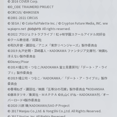
© 2016 COVER Corp.
©D_CIDE TRAUMEREI PROJECT
©CIRCUS/ ©HIKOSEN
©2001-2021 CIRCUS
© SEGA / © Colorful Palette Inc. / © Crypton Future Media, INC. ww
w.piapro.net
All rights reserved.
©2022 プロジェクトラブライブ！虹ヶ咲学園スクールアイドル同好会
©クール教信者／双葉社
©和久井健・講談社／アニメ「東京リベンジャーズ」製作委員会
©2019 丸戸史明・深崎暮人・KADOKAWA ファンタジア文庫刊／映画も
冴えない製作委員会
©Disney/Pixar
©2014 橘公司・つなこ/KADOKAWA 富士見書房刊/「デート・ア・ライ
ブⅡ」製作委員会
©2019 橘公司・つなこ／KADOKAWA／「デート・ア・ライブⅢ」製作
委員会
©春場ねぎ・講談社／映画「五等分の花嫁」製作委員会 ®KODANSHA
©藤本タツキ／集英社・ＭＡＰＰＡ ©丸山くがね・KADOKAWA刊／オー
バーロード4製作委員会
©2020 川原 礫/KADOKAWA/SAO-P Project
© 2017 Manjuu Co.,Ltd. & YongShi Co.,Ltd. All Rights Reserved.
© 2017 Yostar, Inc. All Rights Reserved.