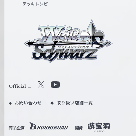
デッキレシピ
ヴ
ァ
イ
ス
シ
ュ
ヴ
ァ
ル
Official
X
Y
ツ
o
｜
お問い合わせ
取り扱い店舗一覧
u
W
T
e
u
i
b
商品企画：
開発：
ß
e