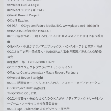
©Project Luck & Logic
©Project シンフォギアAXZ
©BanG Dream! Project
©Craft Egg Inc.
©SEGA／ ©Crypton Future Media, INC. www.piapro.net
©NANOHA Reflection PROJECT
©2017 暁なつめ・三嶋くろね／ＫＡＤＯＫＡＷＡ／このすば２製作委員
会
©GAINAX・中島かずき／アニプレックス・KONAMI・テレビ東京・電通
©2015丸戸史明・深崎暮人・KADOKAWA 富士見書房／冴えない製作委
員会
©東出祐一郎・TYPE-MOON / FAPC
©2017 プロジェクトラブライブ！サンシャイン!!
©Magica Quartet/Aniplex・Magia Record Partners
©Project Revue Starlight
©2017 時雨沢恵一／ＫＡＤＯＫＡＷＡ アスキー・メディアワークス／
GGO Project illust.黒星紅白
TM ©TOHO CO., LTD.
©2014 榎宮祐・株式会社ＫＡＤＯＫＡＷＡ メディアファクトリー刊／ノ
ーゲーム・ノーライフ全権代理委員会
©2011 5pb.／Nitroplus 未来ガジェット研究所