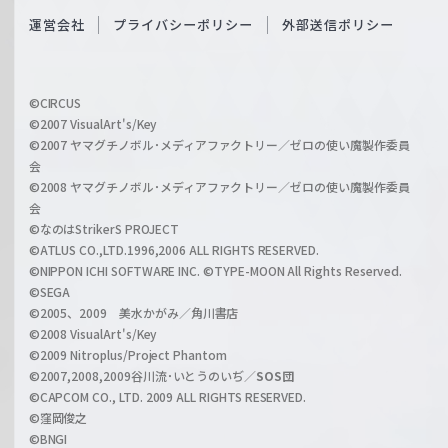
S
O
運営会社
プライバシーポリシー
外部送信ポリシー
c
f
h
f
w
i
a
©CIRCUS
c
©2007 VisualArt's/Key
r
i
©2007 ヤマグチノボル･メディアファクトリー／ゼロの使い魔製作委員
z
会
a
©2008 ヤマグチノボル･メディアファクトリー／ゼロの使い魔製作委員
l
会
C
©なのはStrikerS PROJECT
h
©ATLUS CO.,LTD.1996,2006 ALL RIGHTS RESERVED.
a
©NIPPON ICHI SOFTWARE INC. ©TYPE-MOON All Rights Reserved.
n
©SEGA
©2005、2009 美水かがみ／角川書店
n
©2008 VisualArt's/Key
e
©2009 Nitroplus/Project Phantom
l
©2007,2008,2009谷川流･いとうのいぢ／
SOS団
©CAPCOM CO., LTD. 2009 ALL RIGHTS RESERVED.
©窪岡俊之
©BNGI