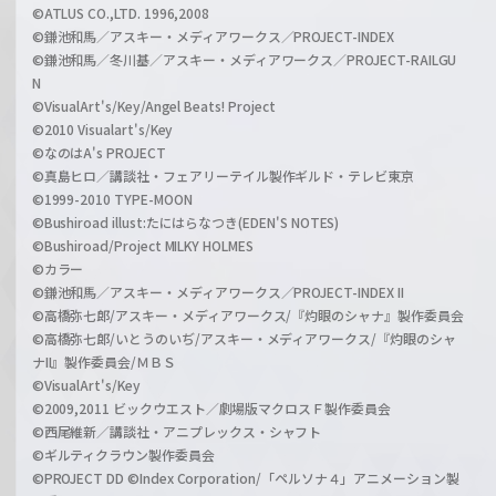
©ATLUS CO.,LTD. 1996,2008
©鎌池和馬／アスキー・メディアワークス／PROJECT-INDEX
©鎌池和馬／冬川基／アスキー・メディアワークス／PROJECT-RAILGU
N
©VisualArt's/Key/Angel Beats! Project
©2010 Visualart's/Key
©なのはA's PROJECT
©真島ヒロ／講談社・フェアリーテイル製作ギルド・テレビ東京
©1999-2010 TYPE-MOON
©Bushiroad illust:たにはらなつき(EDEN'S NOTES)
©Bushiroad/Project MILKY HOLMES
©カラー
©鎌池和馬／アスキー・メディアワークス／PROJECT-INDEX II
©高橋弥七郎/アスキー・メディアワークス/『灼眼のシャナ』製作委員会
©高橋弥七郎/いとうのいぢ/アスキー・メディアワークス/『灼眼のシャ
ナII』製作委員会/ＭＢＳ
©VisualArt's/Key
©2009,2011 ビックウエスト／劇場版マクロスＦ製作委員会
©西尾維新／講談社・アニプレックス・シャフト
©ギルティクラウン製作委員会
©PROJECT DD ©Index Corporation/「ペルソナ４」アニメーション製