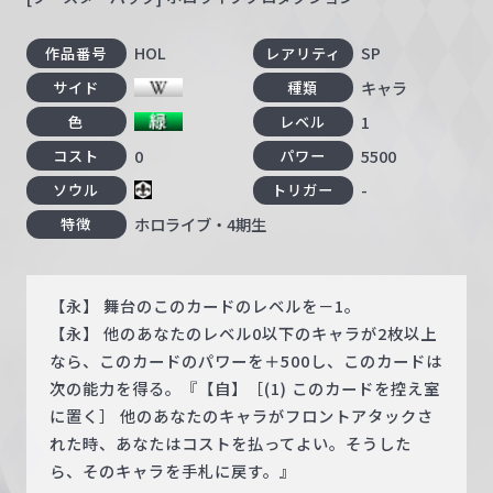
HOL
SP
作品番号
レアリティ
キャラ
サイド
種類
1
色
レベル
0
5500
コスト
パワー
-
ソウル
トリガー
ホロライブ・4期生
特徴
【永】 舞台のこのカードのレベルを－1。
【永】 他のあなたのレベル0以下のキャラが2枚以上
なら、このカードのパワーを＋500し、このカードは
次の能力を得る。『【自】［(1) このカードを控え室
に置く］ 他のあなたのキャラがフロントアタックさ
れた時、あなたはコストを払ってよい。そうした
ら、そのキャラを手札に戻す。』