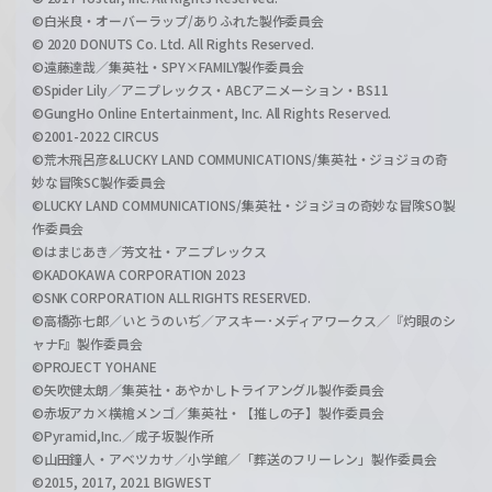
©白米良・オーバーラップ/ありふれた製作委員会
© 2020 DONUTS Co. Ltd. All Rights Reserved.
©遠藤達哉／集英社・SPY×FAMILY製作委員会
©Spider Lily／アニプレックス・ABCアニメーション・BS11
©GungHo Online Entertainment, Inc. All Rights Reserved.
©2001-2022 CIRCUS
©荒木飛呂彦&LUCKY LAND COMMUNICATIONS/集英社・ジョジョの奇
妙な冒険SC製作委員会
©LUCKY LAND COMMUNICATIONS/集英社・ジョジョの奇妙な冒険SO製
作委員会
©はまじあき／芳文社・アニプレックス
©KADOKAWA CORPORATION 2023
©SNK CORPORATION ALL RIGHTS RESERVED.
©高橋弥七郎／いとうのいぢ／アスキー･メディアワークス／『灼眼のシ
ャナF』製作委員会
©PROJECT YOHANE
©矢吹健太朗／集英社・あやかしトライアングル製作委員会
©赤坂アカ×横槍メンゴ／集英社・【推しの子】製作委員会
©Pyramid,Inc.／成子坂製作所
©山田鐘人・アベツカサ／小学館／「葬送のフリーレン」製作委員会
©2015, 2017, 2021 BIGWEST