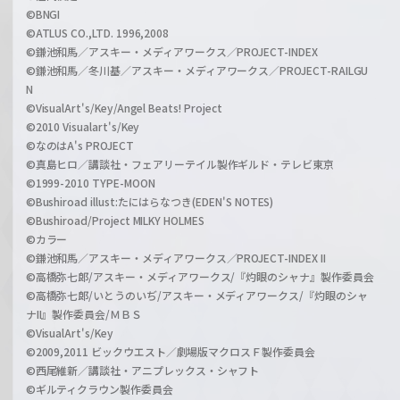
©BNGI
©ATLUS CO.,LTD. 1996,2008
©鎌池和馬／アスキー・メディアワークス／PROJECT-INDEX
©鎌池和馬／冬川基／アスキー・メディアワークス／PROJECT-RAILGU
N
©VisualArt's/Key/Angel Beats! Project
©2010 Visualart's/Key
©なのはA's PROJECT
©真島ヒロ／講談社・フェアリーテイル製作ギルド・テレビ東京
©1999-2010 TYPE-MOON
©Bushiroad illust:たにはらなつき(EDEN'S NOTES)
©Bushiroad/Project MILKY HOLMES
©カラー
©鎌池和馬／アスキー・メディアワークス／PROJECT-INDEX II
©高橋弥七郎/アスキー・メディアワークス/『灼眼のシャナ』製作委員会
©高橋弥七郎/いとうのいぢ/アスキー・メディアワークス/『灼眼のシャ
ナII』製作委員会/ＭＢＳ
©VisualArt's/Key
©2009,2011 ビックウエスト／劇場版マクロスＦ製作委員会
©西尾維新／講談社・アニプレックス・シャフト
©ギルティクラウン製作委員会