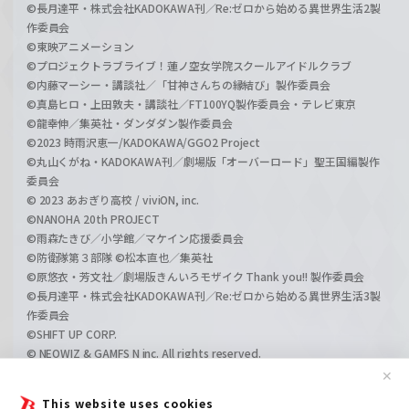
©長月達平・株式会社KADOKAWA刊／Re:ゼロから始める異世界生活2製
作委員会
©東映アニメーション
©プロジェクトラブライブ！蓮ノ空女学院スクールアイドルクラブ
©内藤マーシー・講談社／「甘神さんちの縁結び」製作委員会
©真島ヒロ・上田敦夫・講談社／FT100YQ製作委員会・テレビ東京
©龍幸伸／集英社・ダンダダン製作委員会
©2023 時雨沢恵一/KADOKAWA/GGO2 Project
©丸山くがね・KADOKAWA刊／劇場版「オーバーロード」聖王国編製作
委員会
© 2023 あおぎり高校 / viviON, inc.
©NANOHA 20th PROJECT
©雨森たきび／小学館／マケイン応援委員会
©防衛隊第３部隊 ©松本直也／集英社
©原悠衣・芳文社／劇場版きんいろモザイク Thank you!! 製作委員会
©長月達平・株式会社KADOKAWA刊／Re:ゼロから始める異世界生活3製
作委員会
©SHIFT UP CORP.
© NEOWIZ & GAMFS N inc. All rights reserved.
©ATLUS. ©SEGA.
✕
©GIRLS und PANZER Projekt
This website uses cookies