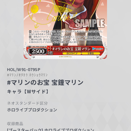
w
a
r
z
HOL/W91-079SP
#ﾏﾘﾝﾉｵﾀｶﾗ ﾎｳｼｮｳﾏﾘﾝ
#マリンのお宝 宝鐘マリン
キャラ【Wサイド】
ネオスタンダード区分
ホロライブプロダクション
収録商品
[ブースターパック] ホロライブプロダクション