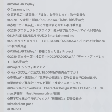
©VISUAL ARTS/Key
© Cygames, Inc.
© 宮島礼吏・講談社／「彼女、お借りします」製作委員会
©2020 夕蜜柑・狐印／KADOKAWA／防振り製作委員会
©赤坂アカ／集英社・かぐや様は告らせたい製作委員会
©2020 プロジェクトラブライブ！虹ヶ咲学園スクールアイドル同好会
©SUNRISE ©BANDAI NAMCO Entertainment Inc.
©2019 ひろやまひろし・TYPE-MOON／KADOKAWA／Prisma☆Phanta
sm製作委員会
©VISUAL ARTS/Key/「神様になった日」Project
©2020 東出祐一郎・橘公司・NOCO/KADOKAWA/「デート・ア・バレッ
ト」製作委員会
©Project シンフォギアＸＶ
© Koi・芳文社／ご注文はBLOOM製作委員会ですか？
©春場ねぎ・講談社／「五等分の花嫁∬」製作委員会 ®KODANSHA
©葦原大介／集英社・テレビ朝日・東映アニメーション
©VANGUARD overDress Character Design ©2021 CLAMP・ST de
sign:伊藤彰 illust:Kinema citrus/獣道
©理不尽な孫の手/MFブックス/「無職転生」製作委員会
©irodori ent post
© MARVEL