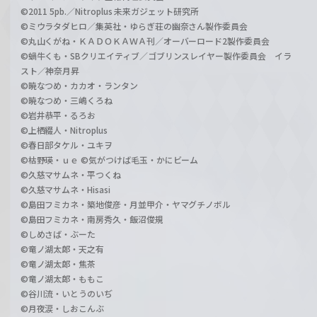
©2011 5pb.／Nitroplus 未来ガジェット研究所
©ミウラタダヒロ／集英社・ゆらぎ荘の幽奈さん製作委員会
©丸山くがね・ＫＡＤＯＫＡＷＡ刊／オーバーロード2製作委員会
©蝸牛くも・SBクリエイティブ／ゴブリンスレイヤー製作委員会 イラ
スト／神奈月昇
©暁なつめ・カカオ・ランタン
©暁なつめ・三嶋くろね
©岩井恭平・るろお
©上栖綴人・Nitroplus
©春日部タケル・ユキヲ
©枯野瑛・ｕｅ ©気がつけば毛玉・かにビーム
©久慈マサムネ・平つくね
©久慈マサムネ・Hisasi
©島田フミカネ・築地俊彦・月並甲介・ヤマグチノボル
©島田フミカネ・南房秀久・飯沼俊規
©しめさば・ぶーた
©竜ノ湖太郎・天之有
©竜ノ湖太郎・焦茶
©竜ノ湖太郎・ももこ
©谷川流・いとうのいぢ
©月夜涙・しおこんぶ