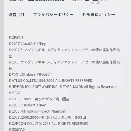
ß
e
S
O
運営会社
プライバシーポリシー
外部送信ポリシー
c
f
h
f
w
i
a
©CIRCUS
c
©2007 VisualArt's/Key
r
i
©2007 ヤマグチノボル･メディアファクトリー／ゼロの使い魔製作委員
z
会
a
©2008 ヤマグチノボル･メディアファクトリー／ゼロの使い魔製作委員
l
会
C
©なのはStrikerS PROJECT
h
©ATLUS CO.,LTD.1996,2006 ALL RIGHTS RESERVED.
a
©NIPPON ICHI SOFTWARE INC. ©TYPE-MOON All Rights Reserved.
n
©SEGA
©2005、2009 美水かがみ／角川書店
n
©2008 VisualArt's/Key
e
©2009 Nitroplus/Project Phantom
l
©2007,2008,2009谷川流･いとうのいぢ／
SOS団
©CAPCOM CO., LTD. 2009 ALL RIGHTS RESERVED.
©窪岡俊之