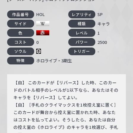
HOL
SP
作品番号
レアリティ
キャラ
サイド
種類
1
色
レベル
0
2500
コスト
パワー
-
ソウル
トリガー
ホロライブ・3期生
特徴
【自】 このカードが【リバース】した時、このカー
ドのバトル相手のレベルが1以下なら、あなたはその
キャラを【リバース】してよい。
【自】［手札のクライマックスを1枚控え室に置く］
このカードが舞台から控え室に置かれた時、あなた
はコストを払ってよい。そうしたら、あなたは自分
の控え室の《ホロライブ》のキャラを1枚選び、手札