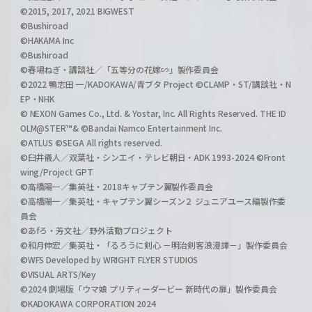
©2015, 2017, 2021 BIGWEST
©Bushiroad
©HAKAMA Inc
©Bushiroad
©春場ねぎ・講談社／「五等分の花嫁∽」製作委員会
©2022 鴨志田 一/KADOKAWA/青ブタ Project ©CLAMP・ST/講談社・N
EP・NHK
© NEXON Games Co., Ltd. & Yostar, Inc. All Rights Reserved. THE ID
OLM@STER™& ©Bandai Namco Entertainment Inc.
©ATLUS ©SEGA All rights reserved.
©臼井儀人／双葉社・シンエイ・テレビ朝日・ADK 1993-2024 ©Front
wing/Project GPT
©高橋陽一／集英社・2018キャプテン翼製作委員会
©高橋陽一／集英社・キャプテン翼シーズン２ ジュニアユース編製作委
員会
©あfろ・芳文社／野外活動プロジェクト
©和月伸宏／集英社・「るろうに剣心 －明治剣客浪漫譚－」製作委員会
©WFS Developed by WRIGHT FLYER STUDIOS
©VISUAL ARTS/Key
©2024 劇場版「ウマ娘 プリティーダービー 新時代の扉」製作委員会
©KADOKAWA CORPORATION 2024