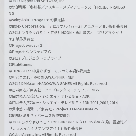
©2013 Nippon Ichi Software, Inc.
©鎌池和馬／冬川基／アスキー・メディアワークス／PROJECT-RAILGU
N S
©sole;viola／Progetto 幻影太陽
©Index Corporation/「デビルサバイバー2」アニメーション製作委員会
©2013 ひろやまひろし・TYPE-MOON・角川書店／「プリズマ☆イリ
ヤ」製作委員会
©Project wooser 2
©Project シンフォギアＧ
©2013 プロジェクトラブライブ！
©KLabGames
© TRIGGER・中島かずき／キルラキル製作委員会
©橙乃ままれ・KADOKAWA／NHK・NEP
©2014 DMM.com/KADOKAWA GAMES All Rights Reserved.
©古味直志／集英社・アニプレックス・シャフト・MBS
©臼井儀人/双葉社・シンエイ・テレビ朝日・ADK
©臼井儀人/双葉社・シンエイ・テレビ朝日・ADK 2001,2002,2014
©貴家悠・橘賢一／集英社・Project TERRAFORMARS
©劇場版ミルキィホームズ製作委員会
©2014 ひろやまひろし・TYPE-MOON／ＫＡＤＯＫＡＷＡ 角川書店刊／
「プリズマ☆イリヤ ツヴァイ！」製作委員会
©CyberAgent, Inc. All Rights Reserved.