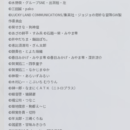
©水野良・グループSNE・出渕裕・左
©三田誠・pako
©LUCKY LAND COMMUNICATIONS/集英社・ジョジョの奇妙な冒険GW製
作委員会
©葵せきな・狗神煌
©あざの耕平・すみ兵 ©石踏一榮・みやま零
©井中だちま・飯田ぽち。
©恵比須清司・ぎん太郎
©鏡貴也・とよた瑣織
©春日みかげ・みやま零 ©春日みかげ・みやま零・深井涼介
©賀東招二・四季童子
©賀東招二・なかじまゆか
©神坂一・あらいずみるい
©木村心一・こぶいち むりりん
©榊一郎・なまにくＡＴＫ（ニトロプラス）
©細音啓・猫鍋蒼
©橘公司・つなこ
©築地俊彦・駒都え～じ
©柳実冬貴・切符
©羊太郎・三嶋くろね
©諸星悠・甘味みきひろ