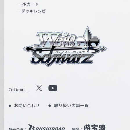
PRカード
デッキレシピ
ヴ
ァ
イ
ス
シ
ュ
ヴ
ァ
ル
Official
X
Y
ツ
o
｜
お問い合わせ
取り扱い店舗一覧
u
W
T
e
u
i
b
商品企画：
開発：