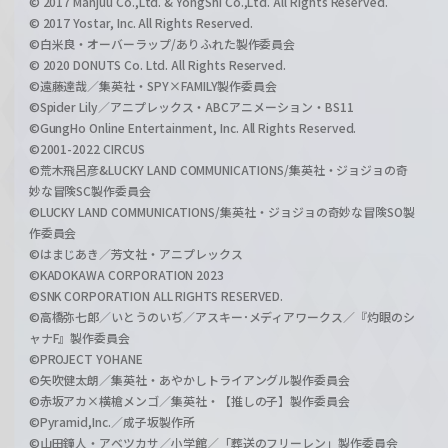
© 2017 Manjuu Co.,Ltd. & YongShi Co.,Ltd. All Rights Reserved.
© 2017 Yostar, Inc. All Rights Reserved.
©白米良・オーバーラップ/ありふれた製作委員会
© 2020 DONUTS Co. Ltd. All Rights Reserved.
©遠藤達哉／集英社・SPY×FAMILY製作委員会
©Spider Lily／アニプレックス・ABCアニメーション・BS11
©GungHo Online Entertainment, Inc. All Rights Reserved.
©2001-2022 CIRCUS
©荒木飛呂彦&LUCKY LAND COMMUNICATIONS/集英社・ジョジョの奇
妙な冒険SC製作委員会
©LUCKY LAND COMMUNICATIONS/集英社・ジョジョの奇妙な冒険SO製
作委員会
©はまじあき／芳文社・アニプレックス
©KADOKAWA CORPORATION 2023
©SNK CORPORATION ALL RIGHTS RESERVED.
©高橋弥七郎／いとうのいぢ／アスキー･メディアワークス／『灼眼のシ
ャナF』製作委員会
©PROJECT YOHANE
©矢吹健太朗／集英社・あやかしトライアングル製作委員会
©赤坂アカ×横槍メンゴ／集英社・【推しの子】製作委員会
©Pyramid,Inc.／成子坂製作所
©山田鐘人・アベツカサ／小学館／「葬送のフリーレン」製作委員会