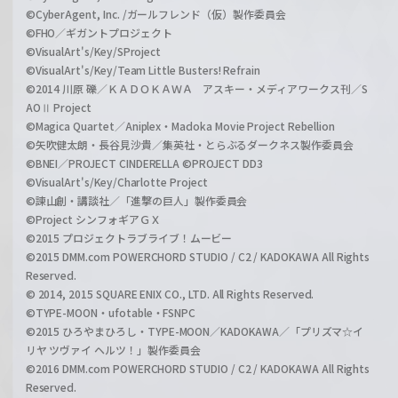
©CyberAgent, Inc. /ガールフレンド（仮）製作委員会
©FHO／ギガントプロジェクト
©VisualArt's/Key/SProject
©VisualArt's/Key/Team Little Busters! Refrain
©2014 川原 礫／ＫＡＤＯＫＡＷＡ アスキー・メディアワークス刊／S
AOⅡ Project
©Magica Quartet／Aniplex・Madoka Movie Project Rebellion
©矢吹健太朗・長谷見沙貴／集英社・とらぶるダークネス製作委員会
©BNEI／PROJECT CINDERELLA ©PROJECT DD3
©VisualArt's/Key/Charlotte Project
©諫山創・講談社／「進撃の巨人」製作委員会
©Project シンフォギアＧＸ
©2015 プロジェクトラブライブ！ムービー
©2015 DMM.com POWERCHORD STUDIO / C2 / KADOKAWA All Rights
Reserved.
© 2014, 2015 SQUARE ENIX CO., LTD. All Rights Reserved.
©TYPE-MOON・ufotable・FSNPC
©2015 ひろやまひろし・TYPE-MOON／KADOKAWA／「プリズマ☆イ
リヤ ツヴァイ ヘルツ！」製作委員会
©2016 DMM.com POWERCHORD STUDIO / C2 / KADOKAWA All Rights
Reserved.