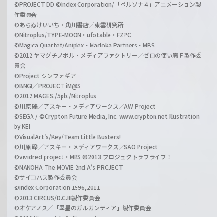
©PROJECT DD ©Index Corporation/「ペルソナ４」アニメーション製
作委員会
©あらゐけいいち・角川書店／東雲研究所
©Nitroplus/TYPE-MOON・ufotable・FZPC
©Magica Quartet/Aniplex・Madoka Partners・MBS
©2012 ヤマグチノボル・メディアファクトリー／ゼロの使い魔Ｆ製作委
員会
©Project シンフォギア
©BNGI／PROJECT iM@S
©2012 MAGES./5pb./Nitroplus
©川原 礫／アスキー・メディアワークス／AW Project
©SEGA / ©Crypton Future Media, Inc. www.crypton.net Illustration
by KEI
©VisualArt's/Key/Team Little Busters!
©川原 礫／アスキー・メディアワークス／SAO Project
©vividred project・MBS ©2013 プロジェクトラブライブ！
©NANOHA The MOVIE 2nd A's PROJECT
©サイコパス製作委員会
©Index Corporation 1996,2011
©2013 CIRCUS/D.C.III製作委員会
©オケアノス／「翠星のガルガンティア」製作委員会