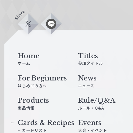
Share
X
L
i
n
e
Home
Titles
ホーム
参加タイトル
For Beginners
News
はじめての方へ
ニュース
Products
Rule/Q&A
商品情報
ルール・Q&A
Cards & Recipes
Events
カードリスト
大会・イベント