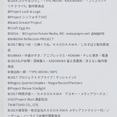
©2016 ひろやまひろし・TYPE-MOON／KADOKAWA／「プリズマ☆イ
リヤ ドライ!!」製作委員会
©Project Luck & Logic
©Project シンフォギアAXZ
©BanG Dream! Project
©Craft Egg Inc.
©SEGA／ ©Crypton Future Media, INC. www.piapro.net
©NANOHA Reflection PROJECT
©2017 暁なつめ・三嶋くろね／ＫＡＤＯＫＡＷＡ／このすば２製作委員
会
©GAINAX・中島かずき／アニプレックス・KONAMI・テレビ東京・電通
©2015丸戸史明・深崎暮人・KADOKAWA 富士見書房／冴えない製作委
員会
©東出祐一郎・TYPE-MOON / FAPC
©2017 プロジェクトラブライブ！サンシャイン!!
©Magica Quartet/Aniplex・Magia Record Partners
©Project Revue Starlight
©2017 時雨沢恵一／ＫＡＤＯＫＡＷＡ アスキー・メディアワークス／
GGO Project illust.黒星紅白
TM ©TOHO CO., LTD.
©2014 榎宮祐・株式会社ＫＡＤＯＫＡＷＡ メディアファクトリー刊／ノ
ーゲーム・ノーライフ全権代理委員会