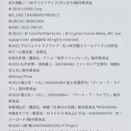
©大森藤ノ・SBクリエイティブ/ダンまち4製作委員会
© 2016 COVER Corp.
©D_CIDE TRAUMEREI PROJECT
©CIRCUS/ ©HIKOSEN
©2001-2021 CIRCUS
© SEGA / © Colorful Palette Inc. / © Crypton Future Media, INC. ww
w.piapro.net
All rights reserved.
©2022 プロジェクトラブライブ！虹ヶ咲学園スクールアイドル同好会
©クール教信者／双葉社
©和久井健・講談社／アニメ「東京リベンジャーズ」製作委員会
©2019 丸戸史明・深崎暮人・KADOKAWA ファンタジア文庫刊／映画も
冴えない製作委員会
©Disney/Pixar
©2014 橘公司・つなこ/KADOKAWA 富士見書房刊/「デート・ア・ライ
ブⅡ」製作委員会
©2019 橘公司・つなこ／KADOKAWA／「デート・ア・ライブⅢ」製作
委員会
©春場ねぎ・講談社／映画「五等分の花嫁」製作委員会 ®KODANSHA
©藤本タツキ／集英社・ＭＡＰＰＡ ©丸山くがね・KADOKAWA刊／オー
バーロード4製作委員会
©2020 川原 礫/KADOKAWA/SAO-P Project