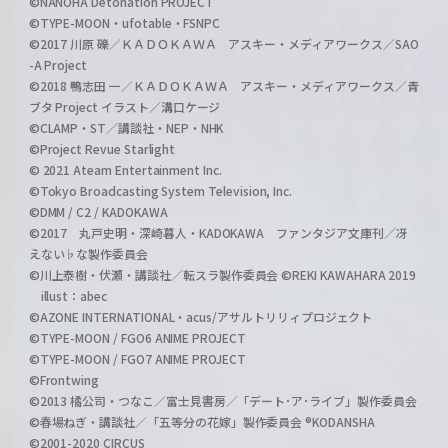
©NANOHA Detonation PROJECT
©TYPE-MOON・ufotable・FSNPC
©2017 川原 礫／ＫＡＤＯＫＡＷＡ アスキー・メディアワークス／SAO
-A Project
©2018 鴨志田 一／ＫＡＤＯＫＡＷＡ アスキー・メディアワークス／青
ブタ Project イラスト／溝口ケージ
©CLAMP・ST／講談社・NEP・NHK
©Project Revue Starlight
© 2021 Ateam Entertainment Inc.
©Tokyo Broadcasting System Television, Inc.
©DMM / C2 / KADOKAWA
©2017 丸戸史明・深崎暮人・KADOKAWA ファンタジア文庫刊／冴
えない♭な製作委員会
©川上泰樹・伏瀬・講談社／転スラ製作委員会 ©REKI KAWAHARA 2019
illust：abec
©AZONE INTERNATIONAL・acus/アサルトリリィプロジェクト
©TYPE-MOON / FGO6 ANIME PROJECT
©TYPE-MOON / FGO7 ANIME PROJECT
©Frontwing
©2013 橘公司・つなこ／富士見書房／「デート･ア･ライブ」製作委員会
©春場ねぎ・講談社／「五等分の花嫁」製作委員会 ®KODANSHA
©2001-2020 CIRCUS