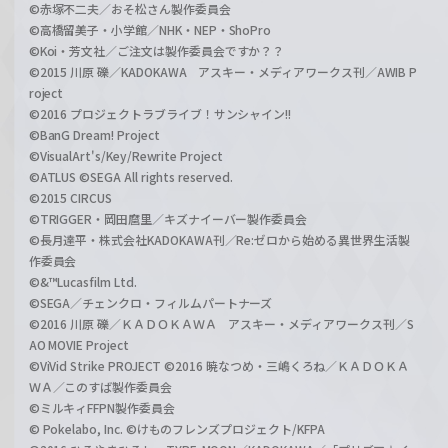
©赤塚不二夫／おそ松さん製作委員会
©高橋留美子・小学館／NHK・NEP・ShoPro
©Koi・芳文社／ご注文は製作委員会ですか？？
©2015 川原 礫／KADOKAWA アスキー・メディアワークス刊／AWIB P
roject
©2016 プロジェクトラブライブ！サンシャイン!!
©BanG Dream! Project
©VisualArt's/Key/Rewrite Project
©ATLUS ©SEGA All rights reserved.
©2015 CIRCUS
©TRIGGER・岡田麿里／キズナイーバー製作委員会
©長月達平・株式会社KADOKAWA刊／Re:ゼロから始める異世界生活製
作委員会
©&™Lucasfilm Ltd.
©SEGA／チェンクロ・フィルムパートナーズ
©2016 川原 礫／ＫＡＤＯＫＡＷＡ アスキー・メディアワークス刊／S
AO MOVIE Project
©ViVid Strike PROJECT ©2016 暁なつめ・三嶋くろね／ＫＡＤＯＫＡ
ＷＡ／このすば製作委員会
©ミルキィFFPN製作委員会
© Pokelabo, Inc. ©けものフレンズプロジェクト/KFPA