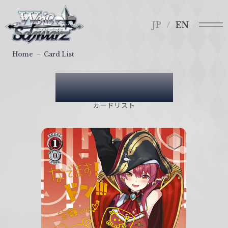
メ
ヴ
ニ
ァ
JP
EN
ュ
イ
ー
ス
Home
Card List
シ
ュ
Card List
ヴ
ァ
カードリスト
ル
ツ
｜
W
e
i
ß
S
c
h