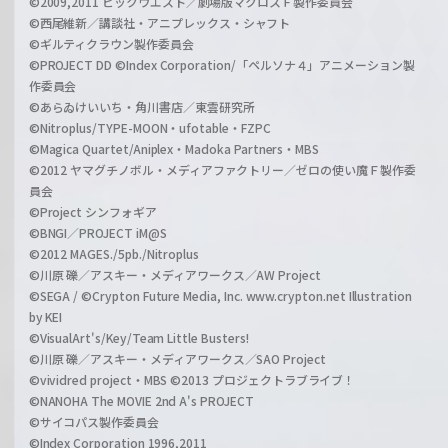
©2009,2011 ビックウエスト／劇場版マクロスＦ製作委員会
©西尾維新／講談社・アニプレックス・シャフト
©ギルティクラウン製作委員会
©PROJECT DD ©Index Corporation/「ペルソナ４」アニメーション製
作委員会
©あらゐけいいち・角川書店／東雲研究所
©Nitroplus/TYPE-MOON・ufotable・FZPC
©Magica Quartet/Aniplex・Madoka Partners・MBS
©2012 ヤマグチノボル・メディアファクトリー／ゼロの使い魔Ｆ製作委
員会
©Project シンフォギア
©BNGI／PROJECT iM@S
©2012 MAGES./5pb./Nitroplus
©川原 礫／アスキー・メディアワークス／AW Project
©SEGA / ©Crypton Future Media, Inc. www.crypton.net Illustration
by KEI
©VisualArt's/Key/Team Little Busters!
©川原 礫／アスキー・メディアワークス／SAO Project
©vividred project・MBS ©2013 プロジェクトラブライブ！
©NANOHA The MOVIE 2nd A's PROJECT
©サイコパス製作委員会
©Index Corporation 1996,2011