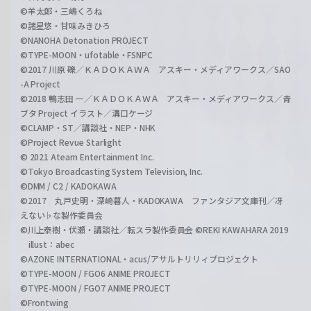
©羊太郎・三嶋くろね
©諸星悠・甘味みきひろ
©NANOHA Detonation PROJECT
©TYPE-MOON・ufotable・FSNPC
©2017 川原 礫／ＫＡＤＯＫＡＷＡ アスキー・メディアワークス／SAO
-A Project
©2018 鴨志田 一／ＫＡＤＯＫＡＷＡ アスキー・メディアワークス／青
ブタ Project イラスト／溝口ケージ
©CLAMP・ST／講談社・NEP・NHK
©Project Revue Starlight
© 2021 Ateam Entertainment Inc.
©Tokyo Broadcasting System Television, Inc.
©DMM / C2 / KADOKAWA
©2017 丸戸史明・深崎暮人・KADOKAWA ファンタジア文庫刊／冴
えない♭な製作委員会
©川上泰樹・伏瀬・講談社／転スラ製作委員会 ©REKI KAWAHARA 2019
illust：abec
©AZONE INTERNATIONAL・acus/アサルトリリィプロジェクト
©TYPE-MOON / FGO6 ANIME PROJECT
©TYPE-MOON / FGO7 ANIME PROJECT
©Frontwing