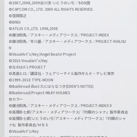
l
©2007,2008,2009谷川流･いとうのいぢ／
SOS団
©CAPCOM CO., LTD. 2009 ALL RIGHTS RESERVED.
©窪岡俊之
©BNGI
©ATLUS CO.,LTD. 1996,2008
©鎌池和馬／アスキー・メディアワークス／PROJECT-INDEX
©鎌池和馬／冬川基／アスキー・メディアワークス／PROJECT-RAILGU
N
©VisualArt's/Key/Angel Beats! Project
©2010 Visualart's/Key
©なのはA's PROJECT
©真島ヒロ／講談社・フェアリーテイル製作ギルド・テレビ東京
©1999-2010 TYPE-MOON
©Bushiroad illust:たにはらなつき(EDEN'S NOTES)
©Bushiroad/Project MILKY HOLMES
©カラー
©鎌池和馬／アスキー・メディアワークス／PROJECT-INDEX II
©高橋弥七郎/アスキー・メディアワークス/『灼眼のシャナ』製作委員会
©高橋弥七郎/いとうのいぢ/アスキー・メディアワークス/『灼眼のシャ
ナII』製作委員会/ＭＢＳ
©VisualArt's/Key