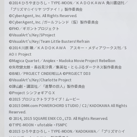
©2014 ひろやまひろし・TYPE-MOON／ＫＡＤＯＫＡＷＡ 角川書店刊／
「プリズマ☆イリヤ ツヴァイ！」製作委員会
©CyberAgent, Inc. All Rights Reserved.
©CyberAgent, Inc. /ガールフレンド（仮）製作委員会
©FHO／ギガントプロジェクト
©VisualArt's/Key/SProject
©VisualArt's/Key/Team Little Busters! Refrain
©2014 川原 礫／ＫＡＤＯＫＡＷＡ アスキー・メディアワークス刊／S
AOⅡ Project
©Magica Quartet／Aniplex・Madoka Movie Project Rebellion
©矢吹健太朗・長谷見沙貴／集英社・とらぶるダークネス製作委員会
©BNEI／PROJECT CINDERELLA ©PROJECT DD3
©VisualArt's/Key/Charlotte Project
©諫山創・講談社／「進撃の巨人」製作委員会
©Project シンフォギアＧＸ
©2015 プロジェクトラブライブ！ムービー
©2015 DMM.com POWERCHORD STUDIO / C2 / KADOKAWA All Rights
Reserved.
© 2014, 2015 SQUARE ENIX CO., LTD. All Rights Reserved.
©TYPE-MOON・ufotable・FSNPC
©2015 ひろやまひろし・TYPE-MOON／KADOKAWA／「プリズマ☆イ