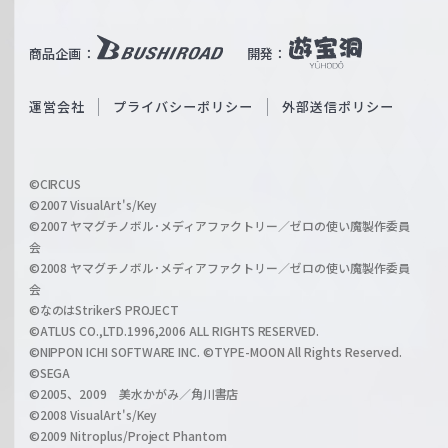
e
u
i
b
商品企画：
開発：
ß
e
S
O
運営会社
プライバシーポリシー
外部送信ポリシー
c
f
h
f
w
i
a
©CIRCUS
c
©2007 VisualArt's/Key
r
i
©2007 ヤマグチノボル･メディアファクトリー／ゼロの使い魔製作委員
z
会
a
©2008 ヤマグチノボル･メディアファクトリー／ゼロの使い魔製作委員
l
会
C
©なのはStrikerS PROJECT
h
©ATLUS CO.,LTD.1996,2006 ALL RIGHTS RESERVED.
a
©NIPPON ICHI SOFTWARE INC. ©TYPE-MOON All Rights Reserved.
n
©SEGA
©2005、2009 美水かがみ／角川書店
n
©2008 VisualArt's/Key
e
©2009 Nitroplus/Project Phantom