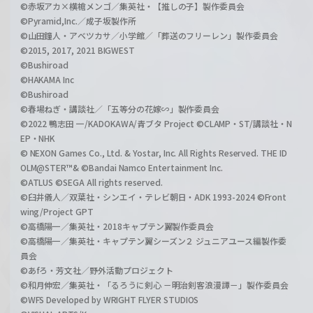
©赤坂アカ×横槍メンゴ／集英社・【推しの子】製作委員会
©Pyramid,Inc.／成子坂製作所
©山田鐘人・アベツカサ／小学館／「葬送のフリーレン」製作委員会
©2015, 2017, 2021 BIGWEST
©Bushiroad
©HAKAMA Inc
©Bushiroad
©春場ねぎ・講談社／「五等分の花嫁∽」製作委員会
©2022 鴨志田 一/KADOKAWA/青ブタ Project ©CLAMP・ST/講談社・N
EP・NHK
© NEXON Games Co., Ltd. & Yostar, Inc. All Rights Reserved. THE ID
OLM@STER™& ©Bandai Namco Entertainment Inc.
©ATLUS ©SEGA All rights reserved.
©臼井儀人／双葉社・シンエイ・テレビ朝日・ADK 1993-2024 ©Front
wing/Project GPT
©高橋陽一／集英社・2018キャプテン翼製作委員会
©高橋陽一／集英社・キャプテン翼シーズン２ ジュニアユース編製作委
員会
©あfろ・芳文社／野外活動プロジェクト
©和月伸宏／集英社・「るろうに剣心 －明治剣客浪漫譚－」製作委員会
©WFS Developed by WRIGHT FLYER STUDIOS