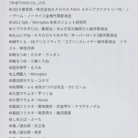
TM ©TOHO CO., LTD.
©2014 榎宮祐・株式会社ＫＡＤＯＫＡＷＡ メディアファクトリー刊／ノ
ーゲーム・ノーライフ全権代理委員会
©2011 5pb.／Nitroplus 未来ガジェット研究所
©ミウラタダヒロ／集英社・ゆらぎ荘の幽奈さん製作委員会
©丸山くがね・ＫＡＤＯＫＡＷＡ刊／オーバーロード2製作委員会
©蝸牛くも・SBクリエイティブ／ゴブリンスレイヤー製作委員会 イラ
スト／神奈月昇
©暁なつめ・カカオ・ランタン
©暁なつめ・三嶋くろね
©岩井恭平・るろお
©上栖綴人・Nitroplus
©春日部タケル・ユキヲ
©枯野瑛・ｕｅ ©気がつけば毛玉・かにビーム
©久慈マサムネ・平つくね
©久慈マサムネ・Hisasi
©島田フミカネ・築地俊彦・月並甲介・ヤマグチノボル
©島田フミカネ・南房秀久・飯沼俊規
©しめさば・ぶーた
©竜ノ湖太郎・天之有
©竜ノ湖太郎・焦茶