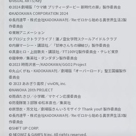
©VISUAL ARTS/Key
©2024 劇場版「ウマ娘 プリティーダービー 新時代の扉」製作委員会
©KADOKAWA CORPORATION 2024
©長月達平・株式会社KADOKAWA刊／Re:ゼロから始める異世界生活2製
作委員会
©東映アニメーション
©プロジェクトラブライブ！蓮ノ空女学院スクールアイドルクラブ
©内藤マーシー・講談社／「甘神さんちの縁結び」製作委員会
©真島ヒロ・上田敦夫・講談社／FT100YQ製作委員会・テレビ東京
©龍幸伸／集英社・ダンダダン製作委員会
©2023 時雨沢恵一/KADOKAWA/GGO2 Project
©丸山くがね・KADOKAWA刊／劇場版「オーバーロード」聖王国編製作
委員会
© 2023 あおぎり高校 / viviON, inc.
©NANOHA 20th PROJECT
©雨森たきび／小学館／マケイン応援委員会
©防衛隊第３部隊 ©松本直也／集英社
©原悠衣・芳文社／劇場版きんいろモザイク Thank you!! 製作委員会
©長月達平・株式会社KADOKAWA刊／Re:ゼロから始める異世界生活3製
作委員会
©SHIFT UP CORP.
© NEOWIZ & GAMFS N inc. All rights reserved.