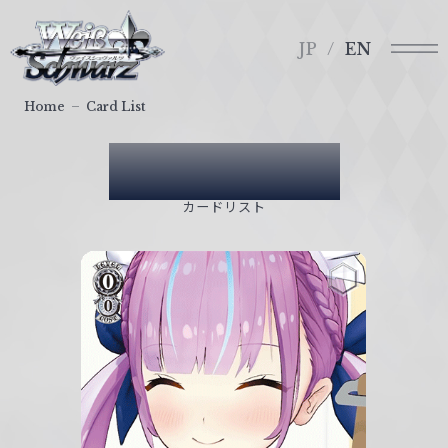
メ
ヴ
ニ
ァ
JP
EN
ュ
イ
ー
ス
Home
Card List
シ
ュ
Card List
ヴ
ァ
カードリスト
ル
ツ
｜
W
e
i
ß
S
c
h