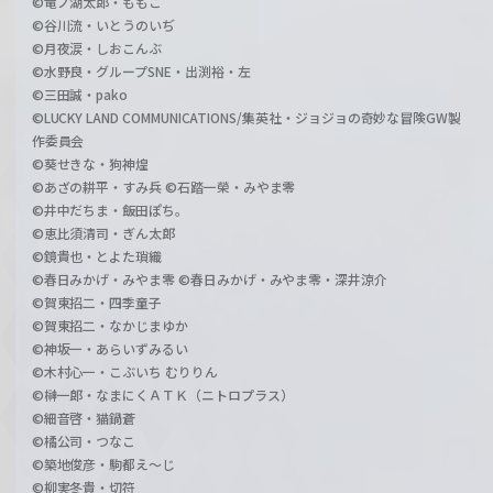
©竜ノ湖太郎・ももこ
©谷川流・いとうのいぢ
©月夜涙・しおこんぶ
©水野良・グループSNE・出渕裕・左
©三田誠・pako
©LUCKY LAND COMMUNICATIONS/集英社・ジョジョの奇妙な冒険GW製
作委員会
©葵せきな・狗神煌
©あざの耕平・すみ兵 ©石踏一榮・みやま零
©井中だちま・飯田ぽち。
©恵比須清司・ぎん太郎
©鏡貴也・とよた瑣織
©春日みかげ・みやま零 ©春日みかげ・みやま零・深井涼介
©賀東招二・四季童子
©賀東招二・なかじまゆか
©神坂一・あらいずみるい
©木村心一・こぶいち むりりん
©榊一郎・なまにくＡＴＫ（ニトロプラス）
©細音啓・猫鍋蒼
©橘公司・つなこ
©築地俊彦・駒都え～じ
©柳実冬貴・切符