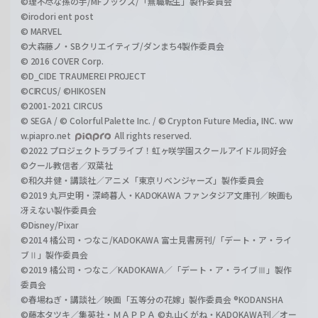
©理不尽な孫の手/MFブックス/「無職転生」製作委員会
©irodori ent post
© MARVEL
©大森藤ノ・SBクリエイティブ/ダンまち4製作委員会
© 2016 COVER Corp.
©D_CIDE TRAUMEREI PROJECT
©CIRCUS/ ©HIKOSEN
©2001-2021 CIRCUS
© SEGA / © Colorful Palette Inc. / © Crypton Future Media, INC. ww
w.piapro.net
All rights reserved.
©2022 プロジェクトラブライブ！虹ヶ咲学園スクールアイドル同好会
©クール教信者／双葉社
©和久井健・講談社／アニメ「東京リベンジャーズ」製作委員会
©2019 丸戸史明・深崎暮人・KADOKAWA ファンタジア文庫刊／映画も
冴えない製作委員会
©Disney/Pixar
©2014 橘公司・つなこ/KADOKAWA 富士見書房刊/「デート・ア・ライ
ブⅡ」製作委員会
©2019 橘公司・つなこ／KADOKAWA／「デート・ア・ライブⅢ」製作
委員会
©春場ねぎ・講談社／映画「五等分の花嫁」製作委員会 ®KODANSHA
©藤本タツキ／集英社・ＭＡＰＰＡ ©丸山くがね・KADOKAWA刊／オー