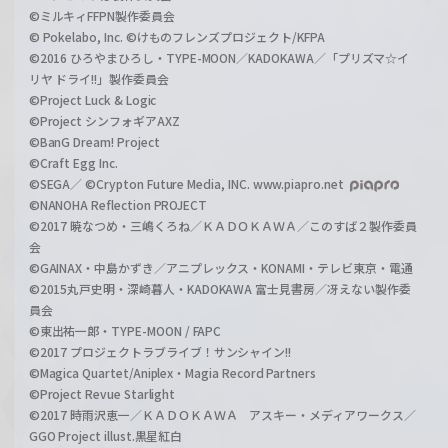
©ミルキィFFPN製作委員会
© Pokelabo, Inc. ©けものフレンズプロジェクト/KFPA
©2016 ひろやまひろし・TYPE-MOON／KADOKAWA／「プリズマ☆イ
リヤ ドライ!!」製作委員会
©Project Luck & Logic
©Project シンフォギアAXZ
©BanG Dream! Project
©Craft Egg Inc.
©SEGA／ ©Crypton Future Media, INC. www.piapro.net
©NANOHA Reflection PROJECT
©2017 暁なつめ・三嶋くろね／ＫＡＤＯＫＡＷＡ／このすば２製作委員
会
©GAINAX・中島かずき／アニプレックス・KONAMI・テレビ東京・電通
©2015丸戸史明・深崎暮人・KADOKAWA 富士見書房／冴えない製作委
員会
©東出祐一郎・TYPE-MOON / FAPC
©2017 プロジェクトラブライブ！サンシャイン!!
©Magica Quartet/Aniplex・Magia Record Partners
©Project Revue Starlight
©2017 時雨沢恵一／ＫＡＤＯＫＡＷＡ アスキー・メディアワークス／
GGO Project illust.黒星紅白