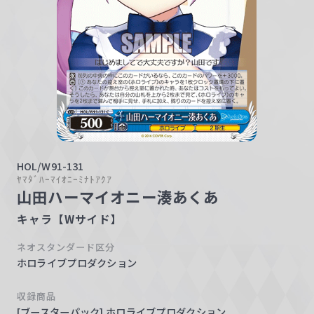
w
a
r
z
HOL/W91-131
ﾔﾏﾀﾞﾊｰﾏｲｵﾆｰﾐﾅﾄｱｸｱ
山田ハーマイオニー湊あくあ
キャラ【Wサイド】
ネオスタンダード区分
ホロライブプロダクション
収録商品
[ブースターパック] ホロライブプロダクション