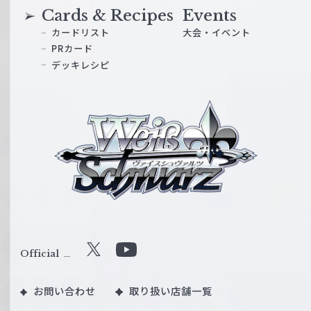
Cards & Recipes
Events
カードリスト
大会・イベント
PRカード
デッキレシピ
ヴ
ァ
イ
ス
シ
ュ
ヴ
ァ
ル
Official
X
Y
ツ
o
｜
お問い合わせ
取り扱い店舗一覧
u
W
T