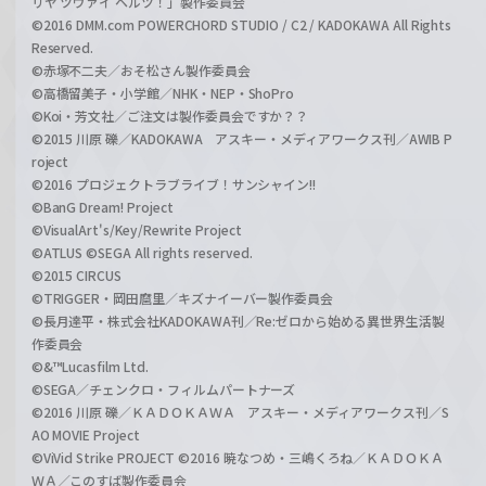
リヤ ツヴァイ ヘルツ！」製作委員会
©2016 DMM.com POWERCHORD STUDIO / C2 / KADOKAWA All Rights
Reserved.
©赤塚不二夫／おそ松さん製作委員会
©高橋留美子・小学館／NHK・NEP・ShoPro
©Koi・芳文社／ご注文は製作委員会ですか？？
©2015 川原 礫／KADOKAWA アスキー・メディアワークス刊／AWIB P
roject
©2016 プロジェクトラブライブ！サンシャイン!!
©BanG Dream! Project
©VisualArt's/Key/Rewrite Project
©ATLUS ©SEGA All rights reserved.
©2015 CIRCUS
©TRIGGER・岡田麿里／キズナイーバー製作委員会
©長月達平・株式会社KADOKAWA刊／Re:ゼロから始める異世界生活製
作委員会
©&™Lucasfilm Ltd.
©SEGA／チェンクロ・フィルムパートナーズ
©2016 川原 礫／ＫＡＤＯＫＡＷＡ アスキー・メディアワークス刊／S
AO MOVIE Project
©ViVid Strike PROJECT ©2016 暁なつめ・三嶋くろね／ＫＡＤＯＫＡ
ＷＡ／このすば製作委員会