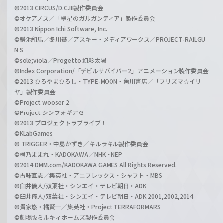
©2013 CIRCUS/D.C.III製作委員会
©オケアノス／「翠星のガルガンティア」製作委員会
©2013 Nippon Ichi Software, Inc.
©鎌池和馬／冬川基／アスキー・メディアワークス／PROJECT-RAILGU
N S
©sole;viola／Progetto 幻影太陽
©Index Corporation/「デビルサバイバー2」アニメーション製作委員会
©2013 ひろやまひろし・TYPE-MOON・角川書店／「プリズマ☆イリ
ヤ」製作委員会
©Project wooser 2
©Project シンフォギアＧ
©2013 プロジェクトラブライブ！
©KLabGames
© TRIGGER・中島かずき／キルラキル製作委員会
©橙乃ままれ・KADOKAWA／NHK・NEP
©2014 DMM.com/KADOKAWA GAMES All Rights Reserved.
©古味直志／集英社・アニプレックス・シャフト・MBS
©臼井儀人/双葉社・シンエイ・テレビ朝日・ADK
©臼井儀人/双葉社・シンエイ・テレビ朝日・ADK 2001,2002,2014
©貴家悠・橘賢一／集英社・Project TERRAFORMARS
©劇場版ミルキィホームズ製作委員会