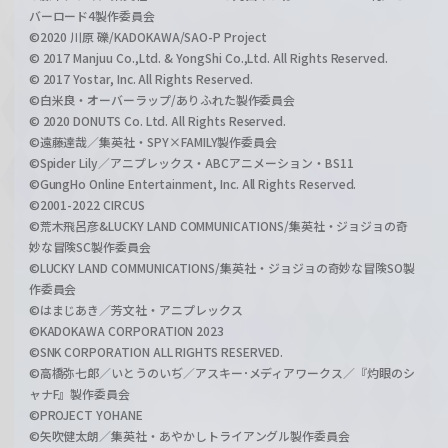
バーロード4製作委員会
©2020 川原 礫/KADOKAWA/SAO-P Project
© 2017 Manjuu Co.,Ltd. & YongShi Co.,Ltd. All Rights Reserved.
© 2017 Yostar, Inc. All Rights Reserved.
©白米良・オーバーラップ/ありふれた製作委員会
© 2020 DONUTS Co. Ltd. All Rights Reserved.
©遠藤達哉／集英社・SPY×FAMILY製作委員会
©Spider Lily／アニプレックス・ABCアニメーション・BS11
©GungHo Online Entertainment, Inc. All Rights Reserved.
©2001-2022 CIRCUS
©荒木飛呂彦&LUCKY LAND COMMUNICATIONS/集英社・ジョジョの奇
妙な冒険SC製作委員会
©LUCKY LAND COMMUNICATIONS/集英社・ジョジョの奇妙な冒険SO製
作委員会
©はまじあき／芳文社・アニプレックス
©KADOKAWA CORPORATION 2023
©SNK CORPORATION ALL RIGHTS RESERVED.
©高橋弥七郎／いとうのいぢ／アスキー･メディアワークス／『灼眼のシ
ャナF』製作委員会
©PROJECT YOHANE
©矢吹健太朗／集英社・あやかしトライアングル製作委員会