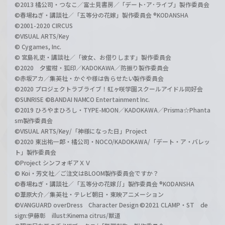
©2013 橘公司・つなこ／富士見書房／「デート･ア･ライブ」製作委員会
©春場ねぎ・講談社／「五等分の花嫁」製作委員会 ®KODANSHA
©2001-2020 CIRCUS
©VISUAL ARTS/Key
© Cygames, Inc.
© 宮島礼吏・講談社／「彼女、お借りします」製作委員会
©2020 夕蜜柑・狐印／KADOKAWA／防振り製作委員会
©赤坂アカ／集英社・かぐや様は告らせたい製作委員会
©2020 プロジェクトラブライブ！虹ヶ咲学園スクールアイドル同好会
©SUNRISE ©BANDAI NAMCO Entertainment Inc.
©2019 ひろやまひろし・TYPE-MOON／KADOKAWA／Prisma☆Phanta
sm製作委員会
©VISUAL ARTS/Key/「神様になった日」Project
©2020 東出祐一郎・橘公司・NOCO/KADOKAWA/「デート・ア・バレッ
ト」製作委員会
©Project シンフォギアＸＶ
© Koi・芳文社／ご注文はBLOOM製作委員会ですか？
©春場ねぎ・講談社／「五等分の花嫁∬」製作委員会 ®KODANSHA
©葦原大介／集英社・テレビ朝日・東映アニメーション
©VANGUARD overDress Character Design ©2021 CLAMP・ST de
sign:伊藤彰 illust:Kinema citrus/獣道