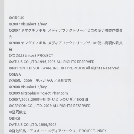
h
f
w
i
a
©CIRCUS
c
©2007 VisualArt's/Key
r
i
©2007 ヤマグチノボル･メディアファクトリー／ゼロの使い魔製作委員
z
会
a
©2008 ヤマグチノボル･メディアファクトリー／ゼロの使い魔製作委員
l
会
C
©なのはStrikerS PROJECT
h
©ATLUS CO.,LTD.1996,2006 ALL RIGHTS RESERVED.
a
©NIPPON ICHI SOFTWARE INC. ©TYPE-MOON All Rights Reserved.
n
©SEGA
©2005、2009 美水かがみ／角川書店
n
©2008 VisualArt's/Key
e
©2009 Nitroplus/Project Phantom
l
©2007,2008,2009谷川流･いとうのいぢ／
SOS団
©CAPCOM CO., LTD. 2009 ALL RIGHTS RESERVED.
©窪岡俊之
©BNGI
©ATLUS CO.,LTD. 1996,2008
©鎌池和馬／アスキー・メディアワークス／PROJECT-INDEX