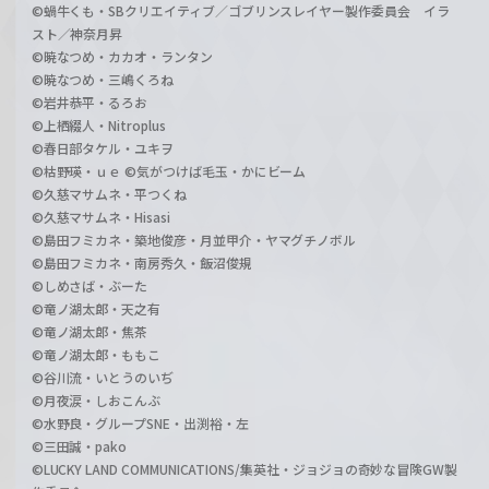
©蝸牛くも・SBクリエイティブ／ゴブリンスレイヤー製作委員会 イラ
スト／神奈月昇
©暁なつめ・カカオ・ランタン
©暁なつめ・三嶋くろね
©岩井恭平・るろお
©上栖綴人・Nitroplus
©春日部タケル・ユキヲ
©枯野瑛・ｕｅ ©気がつけば毛玉・かにビーム
©久慈マサムネ・平つくね
©久慈マサムネ・Hisasi
©島田フミカネ・築地俊彦・月並甲介・ヤマグチノボル
©島田フミカネ・南房秀久・飯沼俊規
©しめさば・ぶーた
©竜ノ湖太郎・天之有
©竜ノ湖太郎・焦茶
©竜ノ湖太郎・ももこ
©谷川流・いとうのいぢ
©月夜涙・しおこんぶ
©水野良・グループSNE・出渕裕・左
©三田誠・pako
©LUCKY LAND COMMUNICATIONS/集英社・ジョジョの奇妙な冒険GW製