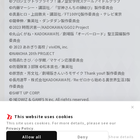
©プロジェクトラブライブ！蓮ノ空女学院スクールアイドルクラブ
©内藤マーシー・講談社／「甘神さんちの縁結び」製作委員会
©真島ヒロ・上田敦夫・講談社／FT100YQ製作委員会・テレビ東京
©龍幸伸／集英社・ダンダダン製作委員会
©2023 時雨沢恵一/KADOKAWA/GGO2 Project
©丸山くがね・KADOKAWA刊／劇場版「オーバーロード」聖王国編製作
委員会
© 2023 あおぎり高校 / viviON, inc.
©NANOHA 20th PROJECT
©雨森たきび／小学館／マケイン応援委員会
©防衛隊第３部隊 ©松本直也／集英社
©原悠衣・芳文社／劇場版きんいろモザイク Thank you!! 製作委員会
©長月達平・株式会社KADOKAWA刊／Re:ゼロから始める異世界生活3製
作委員会
©SHIFT UP CORP.
© NEOWIZ & GAMFS N inc. All rights reserved.
©ATLUS. ©SEGA.
✕
©GIRLS und PANZER Projekt
This website uses cookies
©GIRLS und PANZER Film Projekt
This site uses cookies. For more details, please see our
©GIRLS und PANZER Finale Projekt
Privacy Policy
.
Allow all
Deny
Show details