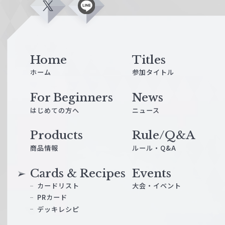
X
L
i
n
e
Home
Titles
ホーム
参加タイトル
For Beginners
News
はじめての方へ
ニュース
Products
Rule/Q&A
商品情報
ルール・Q&A
Cards & Recipes
Events
カードリスト
大会・イベント
PRカード
デッキレシピ