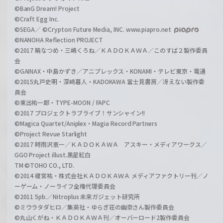
©BanG Dream! Project
©Craft Egg Inc.
©SEGA／ ©Crypton Future Media, INC. www.piapro.net
©NANOHA Reflection PROJECT
©2017 暁なつめ・三嶋くろね／ＫＡＤＯＫＡＷＡ／このすば２製作委員
会
©GAINAX・中島かずき／アニプレックス・KONAMI・テレビ東京・電通
©2015丸戸史明・深崎暮人・KADOKAWA 富士見書房／冴えない製作委
員会
©東出祐一郎・TYPE-MOON / FAPC
©2017 プロジェクトラブライブ！サンシャイン!!
©Magica Quartet/Aniplex・Magia Record Partners
©Project Revue Starlight
©2017 時雨沢恵一／ＫＡＤＯＫＡＷＡ アスキー・メディアワークス／
GGO Project illust.黒星紅白
TM ©TOHO CO., LTD.
©2014 榎宮祐・株式会社ＫＡＤＯＫＡＷＡ メディアファクトリー刊／ノ
ーゲーム・ノーライフ全権代理委員会
©2011 5pb.／Nitroplus 未来ガジェット研究所
©ミウラタダヒロ／集英社・ゆらぎ荘の幽奈さん製作委員会
©丸山くがね・ＫＡＤＯＫＡＷＡ刊／オーバーロード2製作委員会