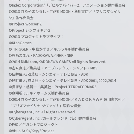
©Index Corporation/「デビルサバイバー2」アニメーション製作委員会
©2013 ひろやまひろし・TYPE-MOON・角川書店／「プリズマ☆イリ
ヤ」製作委員会
©Project wooser 2
©Project シンフォギアＧ
©2013 プロジェクトラブライブ！
©KLabGames
© TRIGGER・中島かずき／キルラキル製作委員会
©橙乃ままれ・KADOKAWA／NHK・NEP
©2014 DMM.com/KADOKAWA GAMES All Rights Reserved.
©古味直志／集英社・アニプレックス・シャフト・MBS
©臼井儀人/双葉社・シンエイ・テレビ朝日・ADK
©臼井儀人/双葉社・シンエイ・テレビ朝日・ADK 2001,2002,2014
©貴家悠・橘賢一／集英社・Project TERRAFORMARS
©劇場版ミルキィホームズ製作委員会
©2014 ひろやまひろし・TYPE-MOON／ＫＡＤＯＫＡＷＡ 角川書店刊／
「プリズマ☆イリヤ ツヴァイ！」製作委員会
©CyberAgent, Inc. All Rights Reserved.
©CyberAgent, Inc. /ガールフレンド（仮）製作委員会
©FHO／ギガントプロジェクト
©VisualArt's/Key/SProject