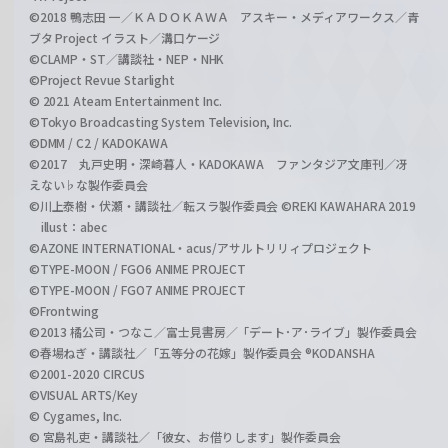
©2018 鴨志田 一／ＫＡＤＯＫＡＷＡ アスキー・メディアワークス／青
ブタ Project イラスト／溝口ケージ
©CLAMP・ST／講談社・NEP・NHK
©Project Revue Starlight
© 2021 Ateam Entertainment Inc.
©Tokyo Broadcasting System Television, Inc.
©DMM / C2 / KADOKAWA
©2017 丸戸史明・深崎暮人・KADOKAWA ファンタジア文庫刊／冴
えない♭な製作委員会
©川上泰樹・伏瀬・講談社／転スラ製作委員会 ©REKI KAWAHARA 2019
illust：abec
©AZONE INTERNATIONAL・acus/アサルトリリィプロジェクト
©TYPE-MOON / FGO6 ANIME PROJECT
©TYPE-MOON / FGO7 ANIME PROJECT
©Frontwing
©2013 橘公司・つなこ／富士見書房／「デート･ア･ライブ」製作委員会
©春場ねぎ・講談社／「五等分の花嫁」製作委員会 ®KODANSHA
©2001-2020 CIRCUS
©VISUAL ARTS/Key
© Cygames, Inc.
© 宮島礼吏・講談社／「彼女、お借りします」製作委員会