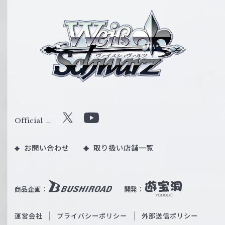
ヴ
ァ
イ
ス
シ
ュ
ヴ
ァ
ル
Official
X
Y
ツ
o
｜
お問い合わせ
取り扱い店舗一覧
u
W
T
e
u
i
b
商品企画：
開発：
ß
e
S
O
運営会社
プライバシーポリシー
外部送信ポリシー
c
f