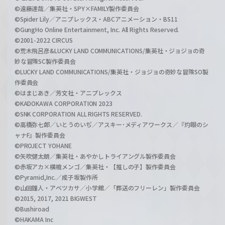
©遠藤達哉／集英社・SPY×FAMILY製作委員会
©Spider Lily／アニプレックス・ABCアニメーション・BS11
©GungHo Online Entertainment, Inc. All Rights Reserved.
©2001-2022 CIRCUS
©荒木飛呂彦&LUCKY LAND COMMUNICATIONS/集英社・ジョジョの奇
妙な冒険SC製作委員会
©LUCKY LAND COMMUNICATIONS/集英社・ジョジョの奇妙な冒険SO製
作委員会
©はまじあき／芳文社・アニプレックス
©KADOKAWA CORPORATION 2023
©SNK CORPORATION ALL RIGHTS RESERVED.
©高橋弥七郎／いとうのいぢ／アスキー･メディアワークス／『灼眼のシ
ャナF』製作委員会
©PROJECT YOHANE
©矢吹健太朗／集英社・あやかしトライアングル製作委員会
©赤坂アカ×横槍メンゴ／集英社・【推しの子】製作委員会
©Pyramid,Inc.／成子坂製作所
©山田鐘人・アベツカサ／小学館／「葬送のフリーレン」製作委員会
©2015, 2017, 2021 BIGWEST
©Bushiroad
©HAKAMA Inc