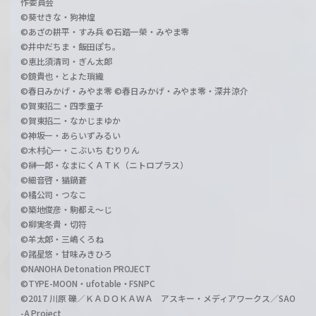
作委員会
©葵せきな・狗神煌
©あざの耕平・すみ兵 ©石踏一榮・みやま零
©井中だちま・飯田ぽち。
©恵比須清司・ぎん太郎
©鏡貴也・とよた瑣織
©春日みかげ・みやま零 ©春日みかげ・みやま零・深井涼介
©賀東招二・四季童子
©賀東招二・なかじまゆか
©神坂一・あらいずみるい
©木村心一・こぶいち むりりん
©榊一郎・なまにくＡＴＫ（ニトロプラス）
©細音啓・猫鍋蒼
©橘公司・つなこ
©築地俊彦・駒都え～じ
©柳実冬貴・切符
©羊太郎・三嶋くろね
©諸星悠・甘味みきひろ
©NANOHA Detonation PROJECT
©TYPE-MOON・ufotable・FSNPC
©2017 川原 礫／ＫＡＤＯＫＡＷＡ アスキー・メディアワークス／SAO
-A Project