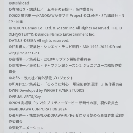
©Bushiroad
©春場ねぎ・講談社／「五等分の花嫁∽」製作委員会
©2022 鴨志田 一/KADOKAWA/青ブタ Project ©CLAMP・ST/講談社・N
EP・NHK
© NEXON Games Co., Ltd. & Yostar, Inc. All Rights Reserved. THE ID
OLM@STER™& ©Bandai Namco Entertainment Inc.
©ATLUS ©SEGA All rights reserved.
©臼井儀人／双葉社・シンエイ・テレビ朝日・ADK 1993-2024 ©Front
wing/Project GPT
©高橋陽一／集英社・2018キャプテン翼製作委員会
©高橋陽一／集英社・キャプテン翼シーズン２ ジュニアユース編製作委
員会
©あfろ・芳文社／野外活動プロジェクト
©和月伸宏／集英社・「るろうに剣心 －明治剣客浪漫譚－」製作委員会
©WFS Developed by WRIGHT FLYER STUDIOS
©VISUAL ARTS/Key
©2024 劇場版「ウマ娘 プリティーダービー 新時代の扉」製作委員会
©KADOKAWA CORPORATION 2024
©長月達平・株式会社KADOKAWA刊／Re:ゼロから始める異世界生活2製
作委員会
©東映アニメーション