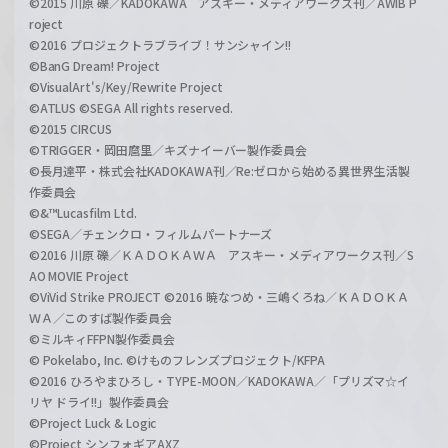
©2015 川原 礫／KADOKAWA アスキー・メディアワークス刊／AWIB P
roject
©2016 プロジェクトラブライブ！サンシャイン!!
©BanG Dream! Project
©VisualArt's/Key/Rewrite Project
©ATLUS ©SEGA All rights reserved.
©2015 CIRCUS
©TRIGGER・岡田麿里／キズナイーバー製作委員会
©長月達平・株式会社KADOKAWA刊／Re:ゼロから始める異世界生活製
作委員会
©&™Lucasfilm Ltd.
©SEGA／チェンクロ・フィルムパートナーズ
©2016 川原 礫／ＫＡＤＯＫＡＷＡ アスキー・メディアワークス刊／S
AO MOVIE Project
©ViVid Strike PROJECT ©2016 暁なつめ・三嶋くろね／ＫＡＤＯＫＡ
ＷＡ／このすば製作委員会
©ミルキィFFPN製作委員会
© Pokelabo, Inc. ©けものフレンズプロジェクト/KFPA
©2016 ひろやまひろし・TYPE-MOON／KADOKAWA／「プリズマ☆イ
リヤ ドライ!!」製作委員会
©Project Luck & Logic
©Project シンフォギアAXZ