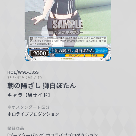
w
a
r
z
HOL/W91-135S
ｱｻﾉﾋｻﾞｼ ｼｼﾛﾎﾞﾀﾝ
朝の陽ざし 獅白ぼたん
キャラ【Wサイド】
ネオスタンダード区分
ホロライブプロダクション
収録商品
[ブースターパック] ホロライブプロダクション