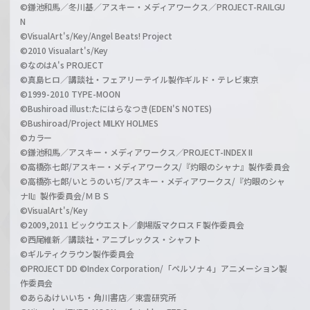
©鎌池和馬／冬川基／アスキー・メディアワークス／PROJECT-RAILGU
N
©VisualArt's/Key/Angel Beats! Project
©2010 Visualart's/Key
©なのはA's PROJECT
©真島ヒロ／講談社・フェアリーテイル製作ギルド・テレビ東京
©1999-2010 TYPE-MOON
©Bushiroad illust:たにはらなつき(EDEN'S NOTES)
©Bushiroad/Project MILKY HOLMES
©カラー
©鎌池和馬／アスキー・メディアワークス／PROJECT-INDEX II
©高橋弥七郎/アスキー・メディアワークス/『灼眼のシャナ』製作委員会
©高橋弥七郎/いとうのいぢ/アスキー・メディアワークス/『灼眼のシャ
ナII』製作委員会/ＭＢＳ
©VisualArt's/Key
©2009,2011 ビックウエスト／劇場版マクロスＦ製作委員会
©西尾維新／講談社・アニプレックス・シャフト
©ギルティクラウン製作委員会
©PROJECT DD ©Index Corporation/「ペルソナ４」アニメーション製
作委員会
©あらゐけいいち・角川書店／東雲研究所