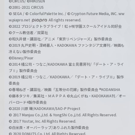
©CIRCUS/ ©HIKOSEN
©2001-2021 CIRCUS
© SEGA / © Colorful Palette Inc. / © Crypton Future Media, INC. ww
w.piapro.net
All rights reserved.
©2022 プロジェクトラブライブ！虹ヶ咲学園スクールアイドル同好会
©クール教信者／双葉社
©和久井健・講談社／アニメ「東京リベンジャーズ」製作委員会
©2019 丸戸史明・深崎暮人・KADOKAWA ファンタジア文庫刊／映画も
冴えない製作委員会
©Disney/Pixar
©2014 橘公司・つなこ/KADOKAWA 富士見書房刊/「デート・ア・ライ
ブⅡ」製作委員会
©2019 橘公司・つなこ／KADOKAWA／「デート・ア・ライブⅢ」製作
委員会
©春場ねぎ・講談社／映画「五等分の花嫁」製作委員会 ®KODANSHA
©藤本タツキ／集英社・ＭＡＰＰＡ ©丸山くがね・KADOKAWA刊／オー
バーロード4製作委員会
©2020 川原 礫/KADOKAWA/SAO-P Project
© 2017 Manjuu Co.,Ltd. & YongShi Co.,Ltd. All Rights Reserved.
© 2017 Yostar, Inc. All Rights Reserved.
©白米良・オーバーラップ/ありふれた製作委員会
© 2020 DONUTS Co. Ltd. All Rights Reserved.