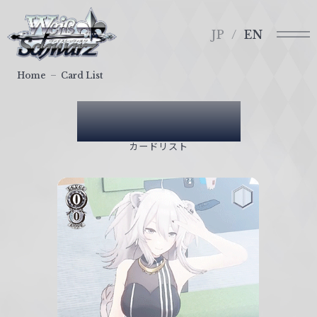
メ
ヴ
ニ
ァ
JP
EN
ュ
イ
ー
ス
Home
Card List
シ
ュ
Card List
ヴ
ァ
カードリスト
ル
ツ
｜
W
e
i
ß
S
c
h