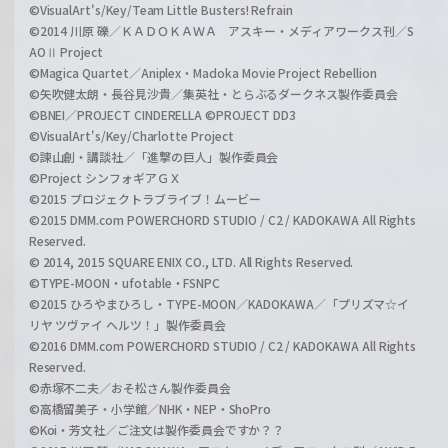
©VisualArt's/Key/Team Little Busters! Refrain
©2014 川原 礫／ＫＡＤＯＫＡＷＡ アスキー・メディアワークス刊／S
AOⅡ Project
©Magica Quartet／Aniplex・Madoka Movie Project Rebellion
©矢吹健太朗・長谷見沙貴／集英社・とらぶるダークネス製作委員会
©BNEI／PROJECT CINDERELLA ©PROJECT DD3
©VisualArt's/Key/Charlotte Project
©諫山創・講談社／「進撃の巨人」製作委員会
©Project シンフォギアＧＸ
©2015 プロジェクトラブライブ！ムービー
©2015 DMM.com POWERCHORD STUDIO / C2 / KADOKAWA All Rights
Reserved.
© 2014, 2015 SQUARE ENIX CO., LTD. All Rights Reserved.
©TYPE-MOON・ufotable・FSNPC
©2015 ひろやまひろし・TYPE-MOON／KADOKAWA／「プリズマ☆イ
リヤ ツヴァイ ヘルツ！」製作委員会
©2016 DMM.com POWERCHORD STUDIO / C2 / KADOKAWA All Rights
Reserved.
©赤塚不二夫／おそ松さん製作委員会
©高橋留美子・小学館／NHK・NEP・ShoPro
©Koi・芳文社／ご注文は製作委員会ですか？？