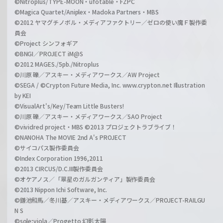
©Nitroplus/TYPE-MOON・ufotable・FZPC
©Magica Quartet/Aniplex・Madoka Partners・MBS
©2012 ヤマグチノボル・メディアファクトリー／ゼロの使い魔Ｆ製作委
員会
©Project シンフォギア
©BNGI／PROJECT iM@S
©2012 MAGES./5pb./Nitroplus
©川原 礫／アスキー・メディアワークス／AW Project
©SEGA / ©Crypton Future Media, Inc. www.crypton.net Illustration
by KEI
©VisualArt's/Key/Team Little Busters!
©川原 礫／アスキー・メディアワークス／SAO Project
©vividred project・MBS ©2013 プロジェクトラブライブ！
©NANOHA The MOVIE 2nd A's PROJECT
©サイコパス製作委員会
©Index Corporation 1996,2011
©2013 CIRCUS/D.C.III製作委員会
©オケアノス／「翠星のガルガンティア」製作委員会
©2013 Nippon Ichi Software, Inc.
©鎌池和馬／冬川基／アスキー・メディアワークス／PROJECT-RAILGU
N S
©sole;viola／Progetto 幻影太陽