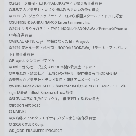
©2020 夕蜜柑・狐印／KADOKAWA／防振り製作委員会
©赤坂アカ／集英社・かぐや様は告らせたい製作委員会
©2020 プロジェクトラブライブ！虹ヶ咲学園スクールアイドル同好会
©SUNRISE ©BANDAI NAMCO Entertainment Inc.
©2019 ひろやまひろし・TYPE-MOON／KADOKAWA／Prisma☆Phanta
sm製作委員会
©VISUAL ARTS/Key/「神様になった日」Project
©2020 東出祐一郎・橘公司・NOCO/KADOKAWA/「デート・ア・バレッ
ト」製作委員会
©Project シンフォギアＸＶ
© Koi・芳文社／ご注文はBLOOM製作委員会ですか？
©春場ねぎ・講談社／「五等分の花嫁∬」製作委員会 ®KODANSHA
©葦原大介／集英社・テレビ朝日・東映アニメーション
©VANGUARD overDress Character Design ©2021 CLAMP・ST de
sign:伊藤彰 illust:Kinema citrus/獣道
©理不尽な孫の手/MFブックス/「無職転生」製作委員会
©irodori ent post
© MARVEL
©大森藤ノ・SBクリエイティブ/ダンまち4製作委員会
© 2016 COVER Corp.
©D_CIDE TRAUMEREI PROJECT