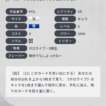
HOL
SR
作品番号
レアリティ
キャラ
サイド
種類
0
色
レベル
0
2000
コスト
パワー
-
ソウル
トリガー
ホロライブ・5期生
特徴
散歩でもしよっかなー
フレーバー
【起】［(1) このカードを思い出にする］ あなたは
自分の山札を上から3枚まで見て、《ホロライブ》の
キャラを1枚まで選んで相手に見せ、手札に加え、残
りのカードを控え室に置く。