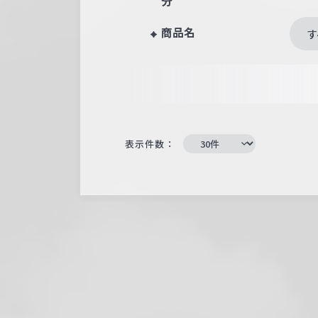
分
商品名
す
表示件数：