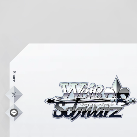
Share
ヴ
ァ
イ
X
ス
シ
L
i
ュ
n
e
ヴ