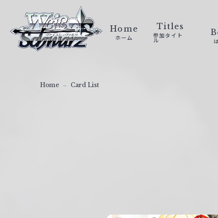
ヴ
ァ
Titles
Home
B
参加タイト
ホーム
イ
ル
ス
シ
ュ
Home
Card List
ヴ
ァ
ル
ツ
｜
W
e
i
ß
S