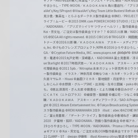
ャフト・MBS
©臼井儀人/双葉社・シンエイ・テレビ朝日・ADK
©臼
やまひろし・TYPE-MOON／ＫＡＤＯＫＡＷＡ 角川書店刊／「プ
alArt's/Key/SProject
©VisualArt's/Key/Team Little Busters! Refrain
見沙貴／集英社・とらぶるダークネス製作委員会
©BNEI／PROJECT 
ライブ！ムービー
©2015 DMM.com POWERCHORD STUDIO / C2 / KA
／KADOKAWA／「プリズマ☆イリヤ ツヴァイ ヘルツ！」製作委員
Koi・芳文社／ご注文は製作委員会ですか？？
©2015 川原 礫／KA
US ©SEGA All rights reserved.
©2015 CIRCUS
©TRIGGER・岡
トナーズ
©2016 川原 礫／ＫＡＤＯＫＡＷＡ アスキー・メディアワークス刊
o, Inc. ©けものフレンズプロジェクト/KFPA
©2016 ひろやまひろし
GA／ ©Crypton Future Media, INC. www.piapro.net
©NA
京・電通
©2015丸戸史明・深崎暮人・KADOKAWA 富士見書房／
ue Starlight
©2017 時雨沢恵一／ＫＡＤＯＫＡＷＡ アスキー・メディアワー
代理委員会
©2011 5pb.／Nitroplus 未来ガジェット研究所
©ミウラ
ー製作委員会 イラスト／神奈月昇
©暁なつめ・カカオ・ランタン
久慈マサムネ・Hisasi
©島田フミカネ・築地俊彦・月並甲介・ヤマ
しおこんぶ
©水野良・グループSNE・出渕裕・左
©三田誠・pako
©
ち。
©恵比須清司・ぎん太郎
©鏡貴也・とよた瑣織
©春日みかげ・
にくＡＴＫ（ニトロプラス）
©細音啓・猫鍋蒼
©橘公司・つなこ
©
礫／ＫＡＤＯＫＡＷＡ アスキー・メディアワークス／SAO-A Projec
ght
© 2021 Ateam Entertainment Inc.
©Tokyo Broadcasting System 
スラ製作委員会 ©REKI KAWAHARA 2019 illust：abec
©AZONE 
こ／富士見書房／「デート･ア･ライブ」製作委員会
©春場ねぎ・講談
2020 夕蜜柑・狐印／KADOKAWA／防振り製作委員会
©赤坂アカ
19 ひろやまひろし・TYPE-MOON／KADOKAWA／Prisma☆Phant
ォギアＸＶ
© Koi・芳文社／ご注文はBLOOM製作委員会ですか？
©
21 CLAMP・ST design:伊藤彰 illust:Kinema citrus/獣道
©理不尽