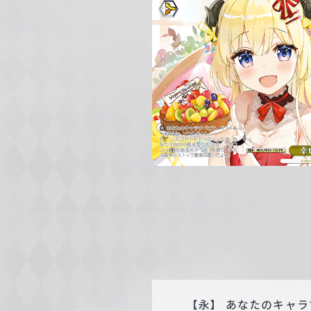
c
h
w
a
r
z
【永】 あなたのキャラ