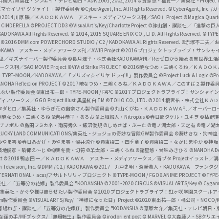
井儀人/双葉社・シンエイ・テレビ朝日・ADK 2001,2002,2014
©貴家悠・橘賢一／集英社・Project T
i
リズマ☆イリヤ ツヴァイ！」製作委員会
©CyberAgent, Inc. All Rights Reserved.
©CyberAgent, I
a
©2014 川原 礫／ＫＡＤＯＫＡＷＡ アスキー・メディアワークス刊／SAOⅡ Project
©Magica Quart
CINDERELLA ©PROJECT DD3
©VisualArt's/Key/Charlotte Project
©諫山創・講談社／「進撃の巨
l
DOKAWA All Rights Reserved.
© 2014, 2015 SQUARE ENIX CO., LTD. All Rights Reserved.
©TYPE
会
©2016 DMM.com POWERCHORD STUDIO / C2 / KADOKAWA All Rights Reserved.
©赤塚不二夫／
C
DOKAWA アスキー・メディアワークス刊／AWIB Project
©2016 プロジェクトラブライブ！サンシャイ
h
田麿里／キズナイーバー製作委員会
©長月達平・株式会社KADOKAWA刊／Re:ゼロから始める異世界生
／SAO MOVIE Project
©ViVid Strike PROJECT ©2016 暁なつめ・三嶋くろね／Ｋ
a
・TYPE-MOON／KADOKAWA／「プリズマ☆イリヤ ドライ!!」製作委員会
©Project Luck & Logic
©P
NOHA Reflection PROJECT
©2017 暁なつめ・三嶋くろね／ＫＡＤＯＫＡＷＡ／このすば２製作委
n
冴えない製作委員会
©東出祐一郎・TYPE-MOON / FAPC
©2017 プロジェクトラブライブ！サンシャイン!
n
クス／GGO Project illust.黒星紅白
TM ©TOHO CO., LTD.
©2014 榎宮祐・株式会社Ｋ
タダヒロ／集英社・ゆらぎ荘の幽奈さん製作委員会
©丸山くがね・ＫＡＤＯＫＡＷＡ刊／オーバーロ
e
©暁なつめ・三嶋くろね
©岩井恭平・るろお
©上栖綴人・Nitroplus
©春日部タケル・ユキヲ
©枯野瑛
グチノボル
©島田フミカネ・南房秀久・飯沼俊規
©しめさば・ぶーた
©竜ノ湖太郎・天之有
©竜ノ湖
l
LUCKY LAND COMMUNICATIONS/集英社・ジョジョの奇妙な冒険GW製作委員会
©葵せきな・狗神煌
みやま零 ©春日みかげ・みやま零・深井涼介
©賀東招二・四季童子
©賀東招二・なかじまゆか
©神坂
築地俊彦・駒都え～じ
©柳実冬貴・切符
©羊太郎・三嶋くろね
©諸星悠・甘味みきひろ
©NANOHA De
t
©2018 鴨志田 一／ＫＡＤＯＫＡＷＡ アスキー・メディアワークス／青ブタ Project イラスト／
Television, Inc.
©DMM / C2 / KADOKAWA
©2017 丸戸史明・深崎暮人・KADOKAWA ファン
INTERNATIONAL・acus/アサルトリリィプロジェクト
©TYPE-MOON / FGO6 ANIME PROJECT
©TYPE
社／「五等分の花嫁」製作委員会 ®KODANSHA
©2001-2020 CIRCUS
©VISUAL ARTS/Key
© Cygame
／集英社・かぐや様は告らせたい製作委員会
©2020 プロジェクトラブライブ！虹ヶ咲学園スクール
asm製作委員会
©VISUAL ARTS/Key/「神様になった日」Project
©2020 東出祐一郎・橘公司・NOCO
春場ねぎ・講談社／「五等分の花嫁∬」製作委員会 ®KODANSHA
©葦原大介／集英社・テレビ朝日・
な孫の手/MFブックス/「無職転生」製作委員会
©irodori ent post
© MARVEL
©大森藤ノ・SBクリエ