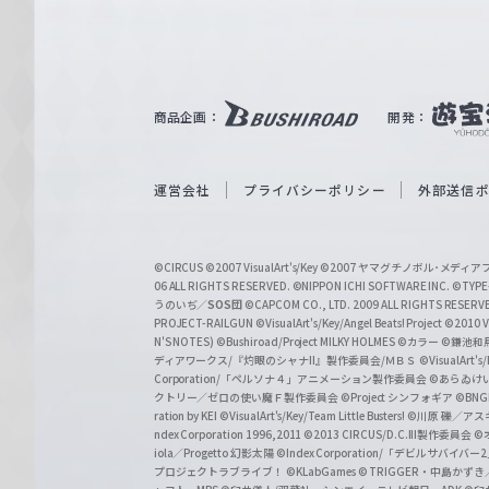
ァ
ル
ツ
｜
商品企画：
開発：
W
e
i
運営会社
プライバシーポリシー
外部送信
ß
S
©CIRCUS
©2007 VisualArt's/Key
©2007 ヤマグチノボル･メデ
c
06 ALL RIGHTS RESERVED.
©NIPPON ICHI SOFTWARE INC. ©TYPE-
うのいぢ／
SOS団
©CAPCOM CO., LTD. 2009 ALL RIGHTS RESERV
h
PROJECT-RAILGUN
©VisualArt's/Key/Angel Beats! Project
©2010 Vi
w
N'S NOTES)
©Bushiroad/Project MILKY HOLMES
©カラー
©鎌池和馬
ディアワークス/『灼眼のシャナII』製作委員会/ＭＢＳ
©VisualArt's
a
Corporation/「ペルソナ４」アニメーション製作委員会
©あらゐけ
クトリー／ゼロの使い魔Ｆ製作委員会
©Project シンフォギア
©BNG
r
ration by KEI
©VisualArt's/Key/Team Little Busters!
©川原 礫／アスキ
z
ndex Corporation 1996,2011
©2013 CIRCUS/D.C.III製作委員会
©
iola／Progetto 幻影太陽
©Index Corporation/「デビルサバ
プロジェクトラブライブ！
©KLabGames
© TRIGGER・中島か