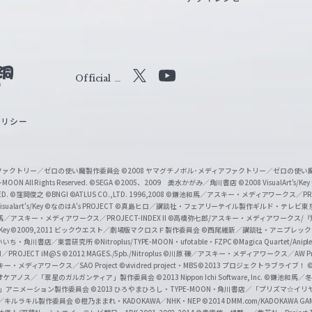
Official
X
Y
o
ポリシー
u
T
u
ィアファクトリー／ゼロの使い魔製作委員会
©2008 ヤマグチノボル･メディアファクトリー／ゼロの使
b
MOON All Rights Reserved.
©SEGA
©2005、2009 美水かがみ／角川書店
©2008 VisualArt's/Key
ED.
©窪岡俊之
©BNGI
©ATLUS CO.,LTD. 1996,2008
©鎌池和馬／アスキー・メディアワークス／PROJE
e
sualart's/Key
©なのはA's PROJECT
©真島ヒロ／講談社・フェアリーテイル製作ギルド・テレビ東
／アスキー・メディアワークス／PROJECT-INDEX II
©高橋弥七郎/アスキー・メディアワークス/
O
/Key
©2009,2011 ビックウエスト／劇場版マクロスＦ製作委員会
©西尾維新／講談社・アニプレッ
f
いいち・角川書店／東雲研究所
©Nitroplus/TYPE-MOON・ufotable・FZPC
©Magica Quartet/Anip
I／PROJECT iM@S
©2012 MAGES./5pb./Nitroplus
©川原 礫／アスキー・メディアワークス／AW Pro
f
ー・メディアワークス／SAO Project
©vividred project・MBS ©2013 プロジェクトラブライブ！
©
i
オケアノス／「翠星のガルガンティア」製作委員会
©2013 Nippon Ichi Software, Inc.
©鎌池和馬／冬川
イバー2」アニメーション製作委員会
©2013 ひろやまひろし・TYPE-MOON・角川書店／「プリズマ☆イ
c
ずき／キルラキル製作委員会
©橙乃ままれ・KADOKAWA／NHK・NEP
©2014 DMM.com/KADOKAWA GAMES