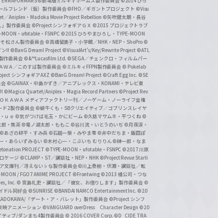
ERRAFORMARS
©劇場版ミルキィホームズ製作委員会
©2014 ひろ
nc. /ガールフレンド（仮）製作委員会
©FHO／ギガントプロジェクト
©Visu
et／Aniplex・Madoka Movie Project Rebellion
©矢吹健太朗・長谷
人」製作委員会
©Project シンフォギアＧＸ
©2015 プロジェクトラブ
-MOON・ufotable・FSNPC
©2015 ひろやまひろし・TYPE-MOON
おそ松さん製作委員会
©高橋留美子・小学館／NHK・NEP・ShoPro
©
ン!!
©BanG Dream! Project
©VisualArt's/Key/Rewrite Project
©ATL
活製作委員会
©&™Lucasfilm Ltd.
©SEGA／チェンクロ・フィルムパー
ＡＤＯＫＡＷＡ／このすば製作委員会
©ミルキィFFPN製作委員会
© Pokelab
roject シンフォギアAXZ
©BanG Dream! Project
©Craft Egg Inc.
©SE
員会
©GAINAX・中島かずき／アニプレックス・KONAMI・テレビ東
!
©Magica Quartet/Aniplex・Magia Record Partners
©Project Rev
ＡＤＯＫＡＷＡ メディアファクトリー刊／ノーゲーム・ノーライフ全権
ード2製作委員会
©蝸牛くも・SBクリエイティブ／ゴブリンスレイヤ
・ｕｅ ©気がつけば毛玉・かにビーム
©久慈マサムネ・平つくね
©
太郎・焦茶
©竜ノ湖太郎・ももこ
©谷川流・いとうのいぢ
©月夜涙・
©あざの耕平・すみ兵 ©石踏一榮・みやま零
©井中だちま・飯田ぽ
一・あらいずみるい
©木村心一・こぶいち むりりん
©榊一郎・なま
tonation PROJECT
©TYPE-MOON・ufotable・FSNPC
©2017 川原
溝口ケージ
©CLAMP・ST／講談社・NEP・NHK
©Project Revue Starli
タジア文庫刊／冴えない♭な製作委員会
©川上泰樹・伏瀬・講談社／転
-MOON / FGO7 ANIME PROJECT
©Frontwing
©2013 橘公司・つな
s, Inc.
© 宮島礼吏・講談社／「彼女、お借りします」製作委員会
©
アイドル同好会
©SUNRISE ©BANDAI NAMCO Entertainment Inc.
©20
/KADOKAWA/「デート・ア・バレット」製作委員会
©Project シンフ
東映アニメーション
©VANGUARD overDress Character Design ©20
イティブ/ダンまち4製作委員会
© 2016 COVER Corp.
©D_CIDE TRA