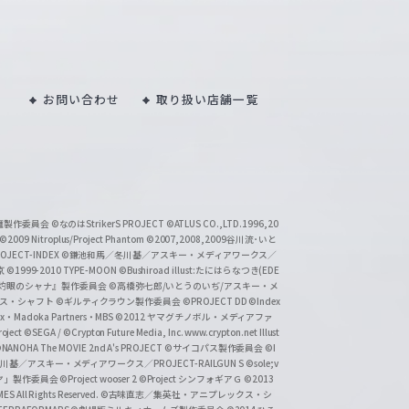
お問い合わせ
取り扱い店舗一覧
い魔製作委員会
©なのはStrikerS PROJECT
©ATLUS CO.,LTD.1996,20
©2009 Nitroplus/Project Phantom
©2007,2008,2009谷川流･いと
CT-INDEX
©鎌池和馬／冬川基／アスキー・メディアワークス／
京
©1999-2010 TYPE-MOON
©Bushiroad illust:たにはらなつき(EDE
『灼眼のシャナ』製作委員会
©高橋弥七郎/いとうのいぢ/アスキー・メ
クス・シャフト
©ギルティクラウン製作委員会
©PROJECT DD ©Index
lex・Madoka Partners・MBS
©2012 ヤマグチノボル・メディアファ
ject
©SEGA / ©Crypton Future Media, Inc. www.crypton.net Illust
NANOHA The MOVIE 2nd A's PROJECT
©サイコパス製作委員会
©I
基／アスキー・メディアワークス／PROJECT-RAILGUN S
©sole;v
リヤ」製作委員会
©Project wooser 2
©Project シンフォギアＧ
©2013
 All Rights Reserved.
©古味直志／集英社・アニプレックス・シ