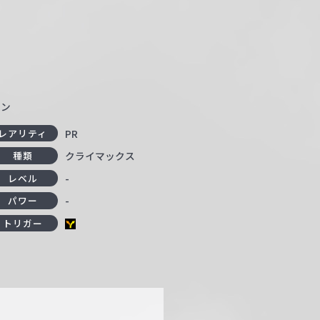
ョン
PR
レアリティ
クライマックス
種類
-
レベル
-
パワー
トリガー