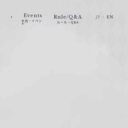
Events
Rule/Q&A
JP
EN
大会・イベン
ルール・Q&A
ト