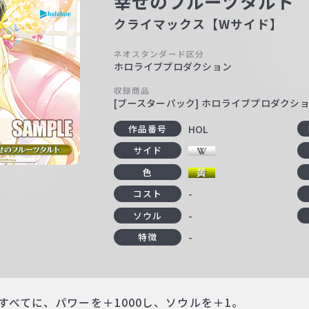
幸せのフルーツタルト
クライマックス【Wサイド】
ネオスタンダード区分
ホロライブプロダクション
収録商品
[ブースターパック] ホロライブプロダクシ
HOL
作品番号
サイド
色
-
コスト
-
ソウル
-
特徴
すべてに、パワーを＋1000し、ソウルを＋1。