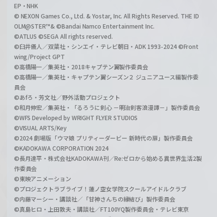
EP・NHK
© NEXON Games Co., Ltd. & Yostar, Inc. All Rights Reserved. THE ID
OLM@STER™& ©Bandai Namco Entertainment Inc.
©ATLUS ©SEGA All rights reserved.
©臼井儀人／双葉社・シンエイ・テレビ朝日・ADK 1993-2024 ©Front
wing/Project GPT
©高橋陽一／集英社・2018キャプテン翼製作委員会
©高橋陽一／集英社・キャプテン翼シーズン２ ジュニアユース編製作委
員会
©あfろ・芳文社／野外活動プロジェクト
©和月伸宏／集英社・「るろうに剣心 －明治剣客浪漫譚－」製作委員会
©WFS Developed by WRIGHT FLYER STUDIOS
©VISUAL ARTS/Key
©2024 劇場版「ウマ娘 プリティーダービー 新時代の扉」製作委員会
©KADOKAWA CORPORATION 2024
©長月達平・株式会社KADOKAWA刊／Re:ゼロから始める異世界生活2製
作委員会
©東映アニメーション
©プロジェクトラブライブ！蓮ノ空女学院スクールアイドルクラブ
©内藤マーシー・講談社／「甘神さんちの縁結び」製作委員会
©真島ヒロ・上田敦夫・講談社／FT100YQ製作委員会・テレビ東京