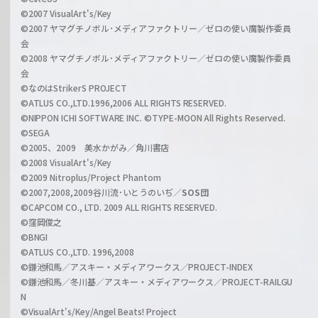
c
©2007 VisualArt's/Key
r
i
©2007 ヤマグチノボル･メディアファクトリー／ゼロの使い魔製作委員
z
会
a
©2008 ヤマグチノボル･メディアファクトリー／ゼロの使い魔製作委員
l
会
C
©なのはStrikerS PROJECT
h
©ATLUS CO.,LTD.1996,2006 ALL RIGHTS RESERVED.
a
©NIPPON ICHI SOFTWARE INC. ©TYPE-MOON All Rights Reserved.
n
©SEGA
©2005、2009 美水かがみ／角川書店
n
©2008 VisualArt's/Key
e
©2009 Nitroplus/Project Phantom
l
©2007,2008,2009谷川流･いとうのいぢ／
SOS団
©CAPCOM CO., LTD. 2009 ALL RIGHTS RESERVED.
©窪岡俊之
©BNGI
©ATLUS CO.,LTD. 1996,2008
©鎌池和馬／アスキー・メディアワークス／PROJECT-INDEX
©鎌池和馬／冬川基／アスキー・メディアワークス／PROJECT-RAILGU
N
©VisualArt's/Key/Angel Beats! Project