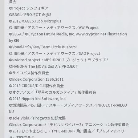
員会
©Project シンフォギア
©BNGI／PROJECT iM@S
©2012 MAGES./5pb./Nitroplus
©川原 礫／アスキー・メディアワークス／AW Project
©SEGA / ©Crypton Future Media, Inc. www.crypton.net Illustration
by KEI
©VisualArt's/Key/Team Little Busters!
©川原 礫／アスキー・メディアワークス／SAO Project
©vividred project・MBS ©2013 プロジェクトラブライブ！
©NANOHA The MOVIE 2nd A's PROJECT
©サイコパス製作委員会
©Index Corporation 1996,2011
©2013 CIRCUS/D.C.III製作委員会
©オケアノス／「翠星のガルガンティア」製作委員会
©2013 Nippon Ichi Software, Inc.
©鎌池和馬／冬川基／アスキー・メディアワークス／PROJECT-RAILGU
N S
©sole;viola／Progetto 幻影太陽
©Index Corporation/「デビルサバイバー2」アニメーション製作委員会
©2013 ひろやまひろし・TYPE-MOON・角川書店／「プリズマ☆イリ
ヤ」製作委員会