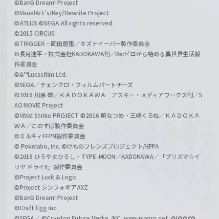
©BanG Dream! Project
©VisualArt's/Key/Rewrite Project
©ATLUS ©SEGA All rights reserved.
©2015 CIRCUS
©TRIGGER・岡田麿里／キズナイーバー製作委員会
©長月達平・株式会社KADOKAWA刊／Re:ゼロから始める異世界生活製
作委員会
©&™Lucasfilm Ltd.
©SEGA／チェンクロ・フィルムパートナーズ
©2016 川原 礫／ＫＡＤＯＫＡＷＡ アスキー・メディアワークス刊／S
AO MOVIE Project
©ViVid Strike PROJECT ©2016 暁なつめ・三嶋くろね／ＫＡＤＯＫＡ
ＷＡ／このすば製作委員会
©ミルキィFFPN製作委員会
© Pokelabo, Inc. ©けものフレンズプロジェクト/KFPA
©2016 ひろやまひろし・TYPE-MOON／KADOKAWA／「プリズマ☆イ
リヤ ドライ!!」製作委員会
©Project Luck & Logic
©Project シンフォギアAXZ
©BanG Dream! Project
©Craft Egg Inc.
©SEGA／ ©Crypton Future Media, INC. www.piapro.net