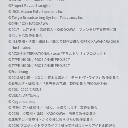
©Project Revue Starlight
© 2021 Ateam Entertainment Inc.
©Tokyo Broadcasting System Television, Inc.
©DMM / C2 / KADOKAWA
©2017 丸戸史明・深崎暮人・KADOKAWA ファンタジア文庫刊／冴
えない♭な製作委員会
©川上泰樹・伏瀬・講談社／転スラ製作委員会 ©REKI KAWAHARA 2019
illust：abec
©AZONE INTERNATIONAL・acus/アサルトリリィプロジェクト
©TYPE-MOON / FGO6 ANIME PROJECT
©TYPE-MOON / FGO7 ANIME PROJECT
©Frontwing
©2013 橘公司・つなこ／富士見書房／「デート･ア･ライブ」製作委員会
©春場ねぎ・講談社／「五等分の花嫁」製作委員会 ®KODANSHA
©2001-2020 CIRCUS
©VISUAL ARTS/Key
© Cygames, Inc.
© 宮島礼吏・講談社／「彼女、お借りします」製作委員会
©2020 夕蜜柑・狐印／KADOKAWA／防振り製作委員会
©赤坂アカ／集英社・かぐや様は告らせたい製作委員会
©2020 プロジェクトラブライブ！虹ヶ咲学園スクールアイドル同好会