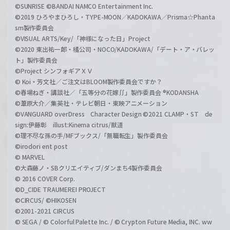
©SUNRISE ©BANDAI NAMCO Entertainment Inc.
©2019 ひろやまひろし・TYPE-MOON／KADOKAWA／Prisma☆Phanta
sm製作委員会
©VISUAL ARTS/Key/「神様になった日」Project
©2020 東出祐一郎・橘公司・NOCO/KADOKAWA/「デート・ア・バレッ
ト」製作委員会
©Project シンフォギアＸＶ
© Koi・芳文社／ご注文はBLOOM製作委員会ですか？
©春場ねぎ・講談社／「五等分の花嫁∬」製作委員会 ®KODANSHA
©葦原大介／集英社・テレビ朝日・東映アニメーション
©VANGUARD overDress Character Design ©2021 CLAMP・ST de
sign:伊藤彰 illust:Kinema citrus/獣道
©理不尽な孫の手/MFブックス/「無職転生」製作委員会
©irodori ent post
© MARVEL
©大森藤ノ・SBクリエイティブ/ダンまち4製作委員会
© 2016 COVER Corp.
©D_CIDE TRAUMEREI PROJECT
©CIRCUS/ ©HIKOSEN
©2001-2021 CIRCUS
© SEGA / © Colorful Palette Inc. / © Crypton Future Media, INC. ww