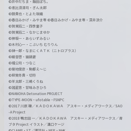
©井中だちま・飯田ぽち。
©恵比須清司・ぎん太郎
©鏡貴也・とよた瑣織
©春日みかげ・みやま零 ©春日みかげ・みやま零・深井涼介
©賀東招二・四季童子
©賀東招二・なかじまゆか
©神坂一・あらいずみるい
©木村心一・こぶいち むりりん
©榊一郎・なまにくＡＴＫ（ニトロプラス）
©細音啓・猫鍋蒼
©橘公司・つなこ
©築地俊彦・駒都え～じ
©柳実冬貴・切符
©羊太郎・三嶋くろね
©諸星悠・甘味みきひろ
©NANOHA Detonation PROJECT
©TYPE-MOON・ufotable・FSNPC
©2017 川原 礫／ＫＡＤＯＫＡＷＡ アスキー・メディアワークス／SAO
-A Project
©2018 鴨志田 一／ＫＡＤＯＫＡＷＡ アスキー・メディアワークス／青
ブタ Project イラスト／溝口ケージ
©CLAMP・ST／講談社・NEP・NHK