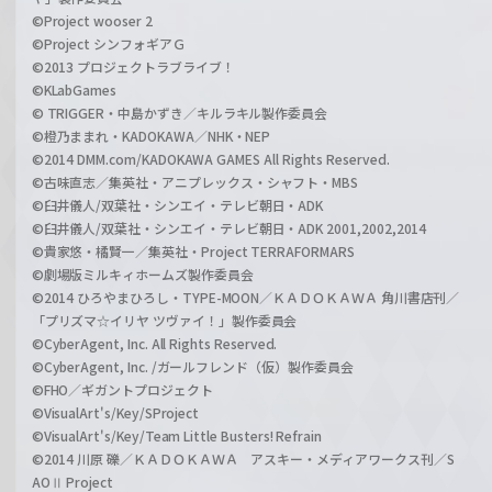
©Project wooser 2
©Project シンフォギアＧ
©2013 プロジェクトラブライブ！
©KLabGames
© TRIGGER・中島かずき／キルラキル製作委員会
©橙乃ままれ・KADOKAWA／NHK・NEP
©2014 DMM.com/KADOKAWA GAMES All Rights Reserved.
©古味直志／集英社・アニプレックス・シャフト・MBS
©臼井儀人/双葉社・シンエイ・テレビ朝日・ADK
©臼井儀人/双葉社・シンエイ・テレビ朝日・ADK 2001,2002,2014
©貴家悠・橘賢一／集英社・Project TERRAFORMARS
©劇場版ミルキィホームズ製作委員会
©2014 ひろやまひろし・TYPE-MOON／ＫＡＤＯＫＡＷＡ 角川書店刊／
「プリズマ☆イリヤ ツヴァイ！」製作委員会
©CyberAgent, Inc. All Rights Reserved.
©CyberAgent, Inc. /ガールフレンド（仮）製作委員会
©FHO／ギガントプロジェクト
©VisualArt's/Key/SProject
©VisualArt's/Key/Team Little Busters! Refrain
©2014 川原 礫／ＫＡＤＯＫＡＷＡ アスキー・メディアワークス刊／S
AOⅡ Project