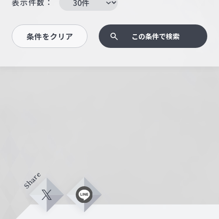
表示件数：
条件をクリア
この条件で検索
Share
X
L
i
n
e