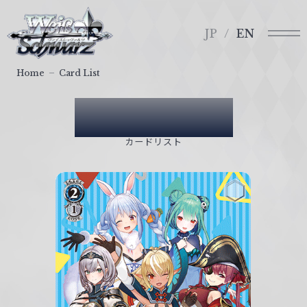
メ
ヴ
ニ
ァ
JP
EN
ュ
イ
ー
ス
Home
Card List
シ
ュ
Card List
ヴ
ァ
カードリスト
ル
ツ
｜
W
e
i
ß
S
c
h