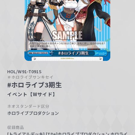
w
a
r
z
HOL/W91-T091S
＃ホロライブサンキセイ
#ホロライブ3期生
イベント【Wサイド】
ネオスタンダード区分
ホロライブプロダクション
収録商品
[トライアルデッキ] [TD+]ホロライブプロダクション ホロライ