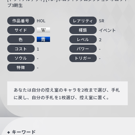
ブ3期生
HOL
SR
作品番号
レアリティ
イベント
サイド
種類
2
色
レベル
1
-
コスト
パワー
-
-
ソウル
トリガー
-
特徴
あなたは自分の控え室のキャラを2枚まで選び、手札
に戻し、自分の手札を1枚選び、控え室に置く。
キーワード