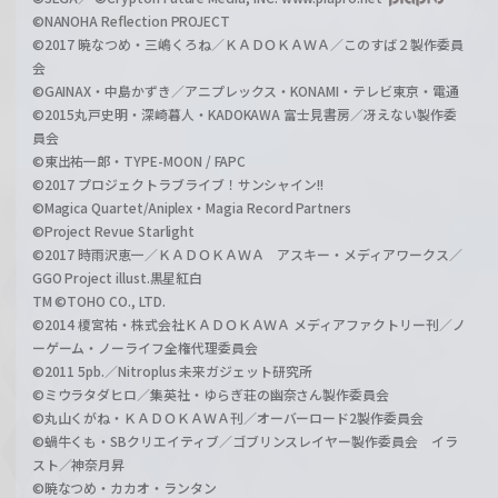
©NANOHA Reflection PROJECT
©2017 暁なつめ・三嶋くろね／ＫＡＤＯＫＡＷＡ／このすば２製作委員
会
©GAINAX・中島かずき／アニプレックス・KONAMI・テレビ東京・電通
©2015丸戸史明・深崎暮人・KADOKAWA 富士見書房／冴えない製作委
員会
©東出祐一郎・TYPE-MOON / FAPC
©2017 プロジェクトラブライブ！サンシャイン!!
©Magica Quartet/Aniplex・Magia Record Partners
©Project Revue Starlight
©2017 時雨沢恵一／ＫＡＤＯＫＡＷＡ アスキー・メディアワークス／
GGO Project illust.黒星紅白
TM ©TOHO CO., LTD.
©2014 榎宮祐・株式会社ＫＡＤＯＫＡＷＡ メディアファクトリー刊／ノ
ーゲーム・ノーライフ全権代理委員会
©2011 5pb.／Nitroplus 未来ガジェット研究所
©ミウラタダヒロ／集英社・ゆらぎ荘の幽奈さん製作委員会
©丸山くがね・ＫＡＤＯＫＡＷＡ刊／オーバーロード2製作委員会
©蝸牛くも・SBクリエイティブ／ゴブリンスレイヤー製作委員会 イラ
スト／神奈月昇
©暁なつめ・カカオ・ランタン