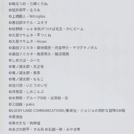
©暁なつめ・三嶋くろね
©岩井恭平・るろお
©上栖綴人・Nitroplus
©春日部タケル・ユキヲ
©枯野瑛・ｕｅ ©気がつけば毛玉・かにビーム
©久慈マサムネ・平つくね
©久慈マサムネ・Hisasi
©島田フミカネ・築地俊彦・月並甲介・ヤマグチノボル
©島田フミカネ・南房秀久・飯沼俊規
©しめさば・ぶーた
©竜ノ湖太郎・天之有
©竜ノ湖太郎・焦茶
©竜ノ湖太郎・ももこ
©谷川流・いとうのいぢ
©月夜涙・しおこんぶ
©水野良・グループSNE・出渕裕・左
©三田誠・pako
©LUCKY LAND COMMUNICATIONS/集英社・ジョジョの奇妙な冒険GW製
作委員会
©葵せきな・狗神煌
©あざの耕平・すみ兵 ©石踏一榮・みやま零