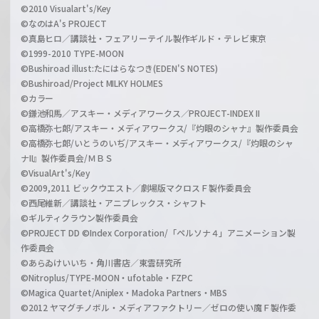
©2010 Visualart's/Key
©なのはA's PROJECT
©真島ヒロ／講談社・フェアリーテイル製作ギルド・テレビ東京
©1999-2010 TYPE-MOON
©Bushiroad illust:たにはらなつき(EDEN'S NOTES)
©Bushiroad/Project MILKY HOLMES
©カラー
©鎌池和馬／アスキー・メディアワークス／PROJECT-INDEX II
©高橋弥七郎/アスキー・メディアワークス/『灼眼のシャナ』製作委員会
©高橋弥七郎/いとうのいぢ/アスキー・メディアワークス/『灼眼のシャ
ナII』製作委員会/ＭＢＳ
©VisualArt's/Key
©2009,2011 ビックウエスト／劇場版マクロスＦ製作委員会
©西尾維新／講談社・アニプレックス・シャフト
©ギルティクラウン製作委員会
©PROJECT DD ©Index Corporation/「ペルソナ４」アニメーション製
作委員会
©あらゐけいいち・角川書店／東雲研究所
©Nitroplus/TYPE-MOON・ufotable・FZPC
©Magica Quartet/Aniplex・Madoka Partners・MBS
©2012 ヤマグチノボル・メディアファクトリー／ゼロの使い魔Ｆ製作委