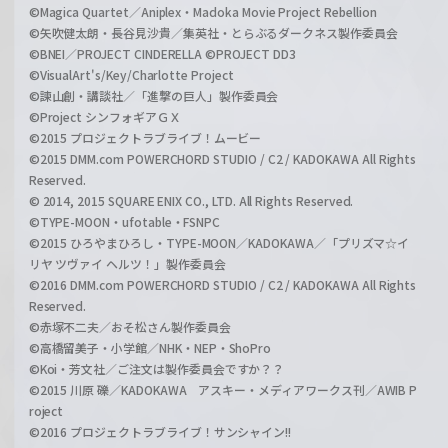
©Magica Quartet／Aniplex・Madoka Movie Project Rebellion
©矢吹健太朗・長谷見沙貴／集英社・とらぶるダークネス製作委員会
©BNEI／PROJECT CINDERELLA ©PROJECT DD3
©VisualArt's/Key/Charlotte Project
©諫山創・講談社／「進撃の巨人」製作委員会
©Project シンフォギアＧＸ
©2015 プロジェクトラブライブ！ムービー
©2015 DMM.com POWERCHORD STUDIO / C2 / KADOKAWA All Rights
Reserved.
© 2014, 2015 SQUARE ENIX CO., LTD. All Rights Reserved.
©TYPE-MOON・ufotable・FSNPC
©2015 ひろやまひろし・TYPE-MOON／KADOKAWA／「プリズマ☆イ
リヤ ツヴァイ ヘルツ！」製作委員会
©2016 DMM.com POWERCHORD STUDIO / C2 / KADOKAWA All Rights
Reserved.
©赤塚不二夫／おそ松さん製作委員会
©高橋留美子・小学館／NHK・NEP・ShoPro
©Koi・芳文社／ご注文は製作委員会ですか？？
©2015 川原 礫／KADOKAWA アスキー・メディアワークス刊／AWIB P
roject
©2016 プロジェクトラブライブ！サンシャイン!!