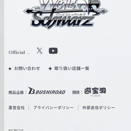
イ
ス
シ
ュ
ヴ
ァ
ル
Official
X
Y
ツ
o
｜
お問い合わせ
取り扱い店舗一覧
u
W
T
e
u
i
b
商品企画：
開発：
ß
e
S
O
運営会社
プライバシーポリシー
外部送信ポリシー
c
f
h
f
w
i
a
©CIRCUS