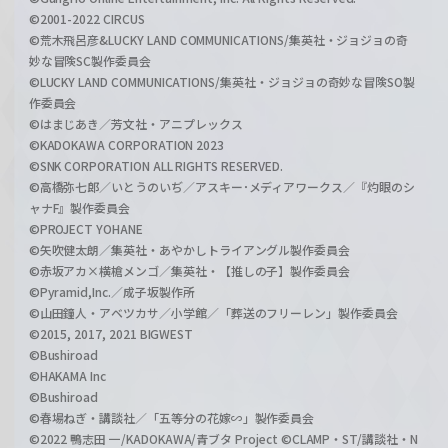
©2001-2022 CIRCUS
©荒木飛呂彦&LUCKY LAND COMMUNICATIONS/集英社・ジョジョの奇
妙な冒険SC製作委員会
©LUCKY LAND COMMUNICATIONS/集英社・ジョジョの奇妙な冒険SO製
作委員会
©はまじあき／芳文社・アニプレックス
©KADOKAWA CORPORATION 2023
©SNK CORPORATION ALL RIGHTS RESERVED.
©高橋弥七郎／いとうのいぢ／アスキー･メディアワークス／『灼眼のシ
ャナF』製作委員会
©PROJECT YOHANE
©矢吹健太朗／集英社・あやかしトライアングル製作委員会
©赤坂アカ×横槍メンゴ／集英社・【推しの子】製作委員会
©Pyramid,Inc.／成子坂製作所
©山田鐘人・アベツカサ／小学館／「葬送のフリーレン」製作委員会
©2015, 2017, 2021 BIGWEST
©Bushiroad
©HAKAMA Inc
©Bushiroad
©春場ねぎ・講談社／「五等分の花嫁∽」製作委員会
©2022 鴨志田 一/KADOKAWA/青ブタ Project ©CLAMP・ST/講談社・N