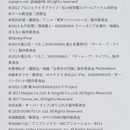
w.piapro.net
All rights reserved.
©2022 プロジェクトラブライブ！虹ヶ咲学園スクールアイドル同好会
©クール教信者／双葉社
©和久井健・講談社／アニメ「東京リベンジャーズ」製作委員会
©2019 丸戸史明・深崎暮人・KADOKAWA ファンタジア文庫刊／映画も
冴えない製作委員会
©Disney/Pixar
©2014 橘公司・つなこ/KADOKAWA 富士見書房刊/「デート・ア・ライ
ブⅡ」製作委員会
©2019 橘公司・つなこ／KADOKAWA／「デート・ア・ライブⅢ」製作
委員会
©春場ねぎ・講談社／映画「五等分の花嫁」製作委員会 ®KODANSHA
©藤本タツキ／集英社・ＭＡＰＰＡ ©丸山くがね・KADOKAWA刊／オー
バーロード4製作委員会
©2020 川原 礫/KADOKAWA/SAO-P Project
© 2017 Manjuu Co.,Ltd. & YongShi Co.,Ltd. All Rights Reserved.
© 2017 Yostar, Inc. All Rights Reserved.
©白米良・オーバーラップ/ありふれた製作委員会
© 2020 DONUTS Co. Ltd. All Rights Reserved.
©遠藤達哉／集英社・SPY×FAMILY製作委員会
©Spider Lily／アニプレックス・ABCアニメーション・BS11
©GungHo Online Entertainment, Inc. All Rights Reserved.