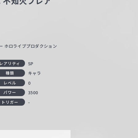
rty! 不知火フレア
ター ホロライブプロダクション
SP
レアリティ
キャラ
種類
0
レベル
3500
パワー
-
トリガー