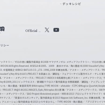
デッキレシピ
Official
X
Y
o
ポリシー
u
T
u
ィアファクトリー／ゼロの使い魔製作委員会
©2008 ヤマグチノボル･メディアファクトリー／ゼロの使
b
MOON All Rights Reserved.
©SEGA
©2005、2009 美水かがみ／角川書店
©2008 VisualArt's/Key
ED.
©窪岡俊之
©BNGI
©ATLUS CO.,LTD. 1996,2008
©鎌池和馬／アスキー・メディアワークス／PROJE
e
sualart's/Key
©なのはA's PROJECT
©真島ヒロ／講談社・フェアリーテイル製作ギルド・テレビ東
／アスキー・メディアワークス／PROJECT-INDEX II
©高橋弥七郎/アスキー・メディアワークス/
O
/Key
©2009,2011 ビックウエスト／劇場版マクロスＦ製作委員会
©西尾維新／講談社・アニプレッ
f
いいち・角川書店／東雲研究所
©Nitroplus/TYPE-MOON・ufotable・FZPC
©Magica Quartet/Anip
I／PROJECT iM@S
©2012 MAGES./5pb./Nitroplus
©川原 礫／アスキー・メディアワークス／AW Pro
f
ー・メディアワークス／SAO Project
©vividred project・MBS ©2013 プロジェクトラブライブ！
©
i
オケアノス／「翠星のガルガンティア」製作委員会
©2013 Nippon Ichi Software, Inc.
©鎌池和馬／冬川
イバー2」アニメーション製作委員会
©2013 ひろやまひろし・TYPE-MOON・角川書店／「プリズマ☆イ