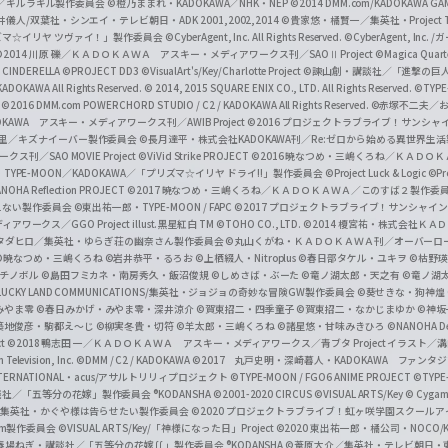
c
ずき／キルラキル製作委員会
©橙乃ままれ・KADOKAWA／NHK・NEP
©2014 DMM.com/KADOKAWA GAMES
井儀人/双葉社・シンエイ・テレビ朝日・ADK 2001,2002,2014
©貴家悠・橘賢一／集英社・Project T
i
リズマ☆イリヤ ツヴァイ！」製作委員会
©CyberAgent, Inc. All Rights Reserved.
©CyberAgent, I
a
©2014 川原 礫／ＫＡＤＯＫＡＷＡ アスキー・メディアワークス刊／SAOⅡ Project
©Magica Quart
CINDERELLA ©PROJECT DD3
©VisualArt's/Key/Charlotte Project
©諫山創・講談社／「進撃の巨
l
DOKAWA All Rights Reserved.
© 2014, 2015 SQUARE ENIX CO., LTD. All Rights Reserved.
©TYPE
会
©2016 DMM.com POWERCHORD STUDIO / C2 / KADOKAWA All Rights Reserved.
©赤塚不二夫／
C
DOKAWA アスキー・メディアワークス刊／AWIB Project
©2016 プロジェクトラブライブ！サンシャイ
h
田麿里／キズナイーバー製作委員会
©長月達平・株式会社KADOKAWA刊／Re:ゼロから始める異世界生
／SAO MOVIE Project
©ViVid Strike PROJECT ©2016 暁なつめ・三嶋くろね／Ｋ
a
・TYPE-MOON／KADOKAWA／「プリズマ☆イリヤ ドライ!!」製作委員会
©Project Luck & Logic
©P
NOHA Reflection PROJECT
©2017 暁なつめ・三嶋くろね／ＫＡＤＯＫＡＷＡ／このすば２製作委
n
冴えない製作委員会
©東出祐一郎・TYPE-MOON / FAPC
©2017 プロジェクトラブライブ！サンシャイン!
n
クス／GGO Project illust.黒星紅白
TM ©TOHO CO., LTD.
©2014 榎宮祐・株式会社Ｋ
タダヒロ／集英社・ゆらぎ荘の幽奈さん製作委員会
©丸山くがね・ＫＡＤＯＫＡＷＡ刊／オーバーロ
e
©暁なつめ・三嶋くろね
©岩井恭平・るろお
©上栖綴人・Nitroplus
©春日部タケル・ユキヲ
©枯野瑛
グチノボル
©島田フミカネ・南房秀久・飯沼俊規
©しめさば・ぶーた
©竜ノ湖太郎・天之有
©竜ノ湖
l
LUCKY LAND COMMUNICATIONS/集英社・ジョジョの奇妙な冒険GW製作委員会
©葵せきな・狗神煌
みやま零 ©春日みかげ・みやま零・深井涼介
©賀東招二・四季童子
©賀東招二・なかじまゆか
©神坂
築地俊彦・駒都え～じ
©柳実冬貴・切符
©羊太郎・三嶋くろね
©諸星悠・甘味みきひろ
©NANOHA De
t
©2018 鴨志田 一／ＫＡＤＯＫＡＷＡ アスキー・メディアワークス／青ブタ Project イラスト／
Television, Inc.
©DMM / C2 / KADOKAWA
©2017 丸戸史明・深崎暮人・KADOKAWA ファン
INTERNATIONAL・acus/アサルトリリィプロジェクト
©TYPE-MOON / FGO6 ANIME PROJECT
©TYPE
社／「五等分の花嫁」製作委員会 ®KODANSHA
©2001-2020 CIRCUS
©VISUAL ARTS/Key
© Cygame
／集英社・かぐや様は告らせたい製作委員会
©2020 プロジェクトラブライブ！虹ヶ咲学園スクール
asm製作委員会
©VISUAL ARTS/Key/「神様になった日」Project
©2020 東出祐一郎・橘公司・NOCO
春場ねぎ・講談社／「五等分の花嫁∬」製作委員会 ®KODANSHA
©葦原大介／集英社・テレビ朝日・