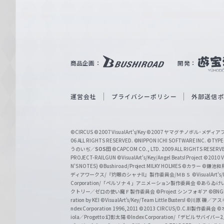
ァ
ル
ツ
｜
商品企画：
開発：
W
e
i
運営会社
プライバシーポリシー
外部送信
ß
S
©CIRCUS
©2007 VisualArt's/Key
©2007 ヤマグチノボル･メデ
c
06 ALL RIGHTS RESERVED.
©NIPPON ICHI SOFTWARE INC. ©TYPE-
うのいぢ／
SOS団
©CAPCOM CO., LTD. 2009 ALL RIGHTS RESERV
h
PROJECT-RAILGUN
©VisualArt's/Key/Angel Beats! Project
©2010 Vi
w
N'S NOTES)
©Bushiroad/Project MILKY HOLMES
©カラー
©鎌池和馬
ディアワークス/『灼眼のシャナII』製作委員会/ＭＢＳ
©VisualArt's
a
Corporation/「ペルソナ４」アニメーション製作委員会
©あらゐけ
クトリー／ゼロの使い魔Ｆ製作委員会
©Project シンフォギア
©BNG
r
ration by KEI
©VisualArt's/Key/Team Little Busters!
©川原 礫／アスキ
z
ndex Corporation 1996,2011
©2013 CIRCUS/D.C.III製作委員会
©
iola／Progetto 幻影太陽
©Index Corporation/「デビルサバ