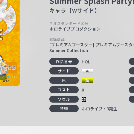
Summer Splash Pa
キャラ【Wサイド】
ネオスタンダード区分
ホロライブプロダクション
収録商品
[プレミアムブースター] プレミアムブース
Summer Collection
HOL
作品番号
サイド
色
0
コスト
ソウル
ホロライブ・3期生
特徴