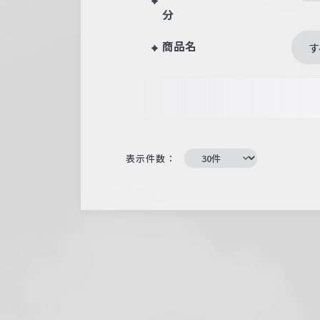
分
商品名
す
表示件数：