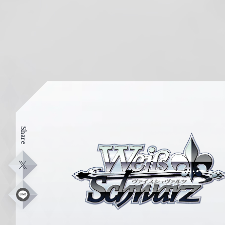
Share
ヴ
ァ
イ
X
ス
シ
L
i
ュ
n
e
ヴ