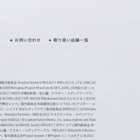
お問い合わせ
取り扱い店舗一覧
い魔製作委員会
©なのはStrikerS PROJECT
©ATLUS CO.,LTD.1996,20
©2009 Nitroplus/Project Phantom
©2007,2008,2009谷川流･いと
CT-INDEX
©鎌池和馬／冬川基／アスキー・メディアワークス／
京
©1999-2010 TYPE-MOON
©Bushiroad illust:たにはらなつき(EDE
『灼眼のシャナ』製作委員会
©高橋弥七郎/いとうのいぢ/アスキー・メ
クス・シャフト
©ギルティクラウン製作委員会
©PROJECT DD ©Index
lex・Madoka Partners・MBS
©2012 ヤマグチノボル・メディアファ
ject
©SEGA / ©Crypton Future Media, Inc. www.crypton.net Illust
NANOHA The MOVIE 2nd A's PROJECT
©サイコパス製作委員会
©I
基／アスキー・メディアワークス／PROJECT-RAILGUN S
©sole;v
リヤ」製作委員会
©Project wooser 2
©Project シンフォギアＧ
©2013