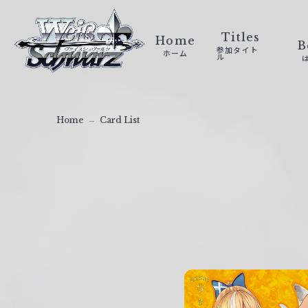
ヴ
ァ
Titles
Home
B
参加タイト
ホーム
イ
ル
ス
シ
ュ
Home
Card List
ヴ
ァ
ル
ツ
｜
W
e
i
ß
S