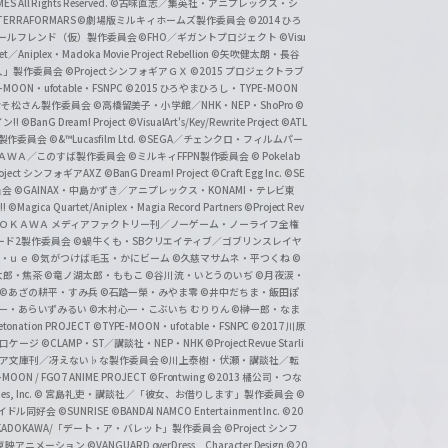
 All Rights Reserved.
©古味直志／集英社・アニプレックス・シ
ERRAFORMARS
©劇場版ミルキィホームズ製作委員会
©2014 ひろ
nc. /ガールフレンド（仮）製作委員会
©FHO／ギガントプロジェクト
©Visu
et／Aniplex・Madoka Movie Project Rebellion
©矢吹健太朗・長谷
人」製作委員会
©Project シンフォギアＧＸ
©2015 プロジェクトラブ
-MOON・ufotable・FSNPC
©2015 ひろやまひろし・TYPE-MOON
おそ松さん製作委員会
©高橋留美子・小学館／NHK・NEP・ShoPro
©
ン!!
©BanG Dream! Project
©VisualArt's/Key/Rewrite Project
©ATL
活製作委員会
©&™Lucasfilm Ltd.
©SEGA／チェンクロ・フィルムパー
ＡＤＯＫＡＷＡ／このすば製作委員会
©ミルキィFFPN製作委員会
© Pokelab
roject シンフォギアAXZ
©BanG Dream! Project
©Craft Egg Inc.
©SE
員会
©GAINAX・中島かずき／アニプレックス・KONAMI・テレビ東
!
©Magica Quartet/Aniplex・Magia Record Partners
©Project Rev
ＡＤＯＫＡＷＡ メディアファクトリー刊／ノーゲーム・ノーライフ全権
ード2製作委員会
©蝸牛くも・SBクリエイティブ／ゴブリンスレイヤ
・ｕｅ ©気がつけば毛玉・かにビーム
©久慈マサムネ・平つくね
©
太郎・焦茶
©竜ノ湖太郎・ももこ
©谷川流・いとうのいぢ
©月夜涙・
©あざの耕平・すみ兵 ©石踏一榮・みやま零
©井中だちま・飯田ぽ
一・あらいずみるい
©木村心一・こぶいち むりりん
©榊一郎・なま
tonation PROJECT
©TYPE-MOON・ufotable・FSNPC
©2017 川原
溝口ケージ
©CLAMP・ST／講談社・NEP・NHK
©Project Revue Starli
タジア文庫刊／冴えない♭な製作委員会
©川上泰樹・伏瀬・講談社／転
-MOON / FGO7 ANIME PROJECT
©Frontwing
©2013 橘公司・つな
s, Inc.
© 宮島礼吏・講談社／「彼女、お借りします」製作委員会
©
アイドル同好会
©SUNRISE ©BANDAI NAMCO Entertainment Inc.
©20
/KADOKAWA/「デート・ア・バレット」製作委員会
©Project シンフ
東映アニメーション
©VANGUARD overDress Character Design ©20