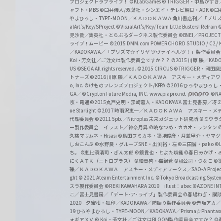
プロジェクトラブライブ！
©KLabGames
© TRIGGER・中島か
ャフト・MBS
©臼井儀人/双葉社・シンエイ・テレビ朝日・ADK
©臼
やまひろし・TYPE-MOON／ＫＡＤＯＫＡＷＡ 角川書店刊／「プ
alArt's/Key/SProject
©VisualArt's/Key/Team Little Busters! Refrain
見沙貴／集英社・とらぶるダークネス製作委員会
©BNEI／PROJECT 
ライブ！ムービー
©2015 DMM.com POWERCHORD STUDIO / C2 / KA
／KADOKAWA／「プリズマ☆イリヤ ツヴァイ ヘルツ！」製作委員
Koi・芳文社／ご注文は製作委員会ですか？？
©2015 川原 礫／KA
US ©SEGA All rights reserved.
©2015 CIRCUS
©TRIGGER・岡
トナーズ
©2016 川原 礫／ＫＡＤＯＫＡＷＡ アスキー・メディアワークス刊
o, Inc. ©けものフレンズプロジェクト/KFPA
©2016 ひろやまひろし
GA／ ©Crypton Future Media, INC. www.piapro.net
©NA
京・電通
©2015丸戸史明・深崎暮人・KADOKAWA 富士見書房／
ue Starlight
©2017 時雨沢恵一／ＫＡＤＯＫＡＷＡ アスキー・メディアワー
代理委員会
©2011 5pb.／Nitroplus 未来ガジェット研究所
©ミウラ
ー製作委員会 イラスト／神奈月昇
©暁なつめ・カカオ・ランタン
久慈マサムネ・Hisasi
©島田フミカネ・築地俊彦・月並甲介・ヤマ
しおこんぶ
©水野良・グループSNE・出渕裕・左
©三田誠・pako
©
ち。
©恵比須清司・ぎん太郎
©鏡貴也・とよた瑣織
©春日みかげ・
にくＡＴＫ（ニトロプラス）
©細音啓・猫鍋蒼
©橘公司・つなこ
©
礫／ＫＡＤＯＫＡＷＡ アスキー・メディアワークス／SAO-A Projec
ght
© 2021 Ateam Entertainment Inc.
©Tokyo Broadcasting System 
スラ製作委員会 ©REKI KAWAHARA 2019 illust：abec
©AZONE 
こ／富士見書房／「デート･ア･ライブ」製作委員会
©春場ねぎ・講談
2020 夕蜜柑・狐印／KADOKAWA／防振り製作委員会
©赤坂アカ
19 ひろやまひろし・TYPE-MOON／KADOKAWA／Prisma☆Phant
ォギアＸＶ
© Koi・芳文社／ご注文はBLOOM製作委員会ですか？
©