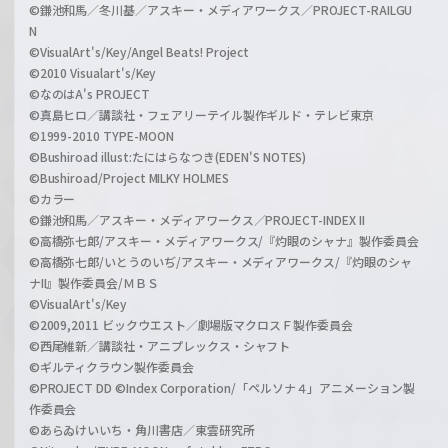
©鎌池和馬／冬川基／アスキー・メディアワークス／PROJECT-RAILGU
N
©VisualArt's/Key/Angel Beats! Project
©2010 Visualart's/Key
©なのはA's PROJECT
©真島ヒロ／講談社・フェアリーテイル製作ギルド・テレビ東京
©1999-2010 TYPE-MOON
©Bushiroad illust:たにはらなつき(EDEN'S NOTES)
©Bushiroad/Project MILKY HOLMES
©カラー
©鎌池和馬／アスキー・メディアワークス／PROJECT-INDEX II
©高橋弥七郎/アスキー・メディアワークス/『灼眼のシャナ』製作委員会
©高橋弥七郎/いとうのいぢ/アスキー・メディアワークス/『灼眼のシャ
ナII』製作委員会/ＭＢＳ
©VisualArt's/Key
©2009,2011 ビックウエスト／劇場版マクロスＦ製作委員会
©西尾維新／講談社・アニプレックス・シャフト
©ギルティクラウン製作委員会
©PROJECT DD ©Index Corporation/「ペルソナ４」アニメーション製
作委員会
©あらゐけいいち・角川書店／東雲研究所