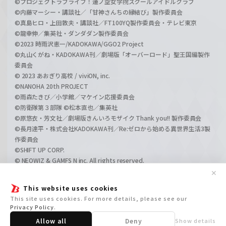
©プロジェクトラブライブ！蓮ノ空女学院スクールアイドルクラブ
©内藤マーシー・講談社／「甘神さんちの縁結び」製作委員会
©真島ヒロ・上田敦夫・講談社／FT100YQ製作委員会・テレビ東京
©龍幸伸／集英社・ダンダダン製作委員会
©2023 時雨沢恵一/KADOKAWA/GGO2 Project
©丸山くがね・KADOKAWA刊／劇場版「オーバーロード」聖王国編製作
委員会
© 2023 あおぎり高校 / viviON, inc.
©NANOHA 20th PROJECT
©雨森たきび／小学館／マケイン応援委員会
©防衛隊第３部隊 ©松本直也／集英社
©原悠衣・芳文社／劇場版きんいろモザイク Thank you!! 製作委員会
©長月達平・株式会社KADOKAWA刊／Re:ゼロから始める異世界生活3製
作委員会
©SHIFT UP CORP.
© NEOWIZ & GAMFS N inc. All rights reserved.
©ATLUS. ©SEGA.
✕
©GIRLS und PANZER Projekt
This website uses cookies
©GIRLS und PANZER Film Projekt
This site uses cookies. For more details, please see our
©GIRLS und PANZER Finale Projekt
Privacy Policy
.
Allow all
Deny
Show details