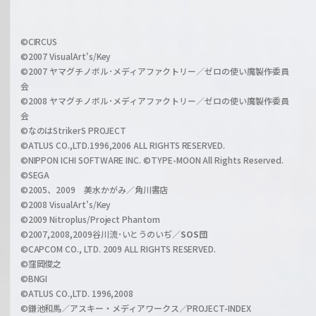
h
f
w
i
a
©CIRCUS
c
©2007 VisualArt's/Key
r
i
©2007 ヤマグチノボル･メディアファクトリー／ゼロの使い魔製作委員
z
会
a
©2008 ヤマグチノボル･メディアファクトリー／ゼロの使い魔製作委員
l
会
C
©なのはStrikerS PROJECT
h
©ATLUS CO.,LTD.1996,2006 ALL RIGHTS RESERVED.
a
©NIPPON ICHI SOFTWARE INC. ©TYPE-MOON All Rights Reserved.
n
©SEGA
©2005、2009 美水かがみ／角川書店
n
©2008 VisualArt's/Key
e
©2009 Nitroplus/Project Phantom
l
©2007,2008,2009谷川流･いとうのいぢ／
SOS団
©CAPCOM CO., LTD. 2009 ALL RIGHTS RESERVED.
©窪岡俊之
©BNGI
©ATLUS CO.,LTD. 1996,2008
©鎌池和馬／アスキー・メディアワークス／PROJECT-INDEX