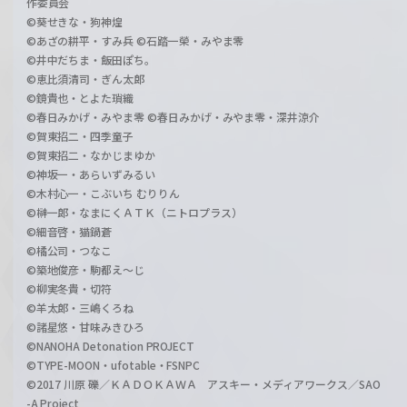
作委員会
©葵せきな・狗神煌
©あざの耕平・すみ兵 ©石踏一榮・みやま零
©井中だちま・飯田ぽち。
©恵比須清司・ぎん太郎
©鏡貴也・とよた瑣織
©春日みかげ・みやま零 ©春日みかげ・みやま零・深井涼介
©賀東招二・四季童子
©賀東招二・なかじまゆか
©神坂一・あらいずみるい
©木村心一・こぶいち むりりん
©榊一郎・なまにくＡＴＫ（ニトロプラス）
©細音啓・猫鍋蒼
©橘公司・つなこ
©築地俊彦・駒都え～じ
©柳実冬貴・切符
©羊太郎・三嶋くろね
©諸星悠・甘味みきひろ
©NANOHA Detonation PROJECT
©TYPE-MOON・ufotable・FSNPC
©2017 川原 礫／ＫＡＤＯＫＡＷＡ アスキー・メディアワークス／SAO
-A Project