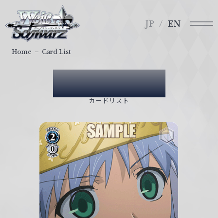
メ
ヴ
ニ
ァ
JP
EN
ュ
イ
ー
ス
Home
Card List
シ
ュ
Card List
ヴ
ァ
カードリスト
ル
ツ
｜
W
e
i
ß
S
c
h