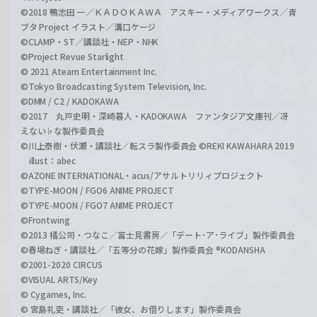
©2018 鴨志田 一／ＫＡＤＯＫＡＷＡ アスキー・メディアワークス／青
ブタ Project イラスト／溝口ケージ
©CLAMP・ST／講談社・NEP・NHK
©Project Revue Starlight
© 2021 Ateam Entertainment Inc.
©Tokyo Broadcasting System Television, Inc.
©DMM / C2 / KADOKAWA
©2017 丸戸史明・深崎暮人・KADOKAWA ファンタジア文庫刊／冴
えない♭な製作委員会
©川上泰樹・伏瀬・講談社／転スラ製作委員会 ©REKI KAWAHARA 2019
illust：abec
©AZONE INTERNATIONAL・acus/アサルトリリィプロジェクト
©TYPE-MOON / FGO6 ANIME PROJECT
©TYPE-MOON / FGO7 ANIME PROJECT
©Frontwing
©2013 橘公司・つなこ／富士見書房／「デート･ア･ライブ」製作委員会
©春場ねぎ・講談社／「五等分の花嫁」製作委員会 ®KODANSHA
©2001-2020 CIRCUS
©VISUAL ARTS/Key
© Cygames, Inc.
© 宮島礼吏・講談社／「彼女、お借りします」製作委員会