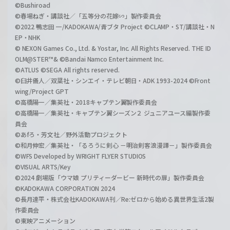
©Bushiroad
©春場ねぎ・講談社／「五等分の花嫁∽」製作委員会
©2022 鴨志田 一/KADOKAWA/青ブタ Project ©CLAMP・ST/講談社・N
EP・NHK
© NEXON Games Co., Ltd. & Yostar, Inc. All Rights Reserved. THE ID
OLM@STER™& ©Bandai Namco Entertainment Inc.
©ATLUS ©SEGA All rights reserved.
©臼井儀人／双葉社・シンエイ・テレビ朝日・ADK 1993-2024 ©Front
wing/Project GPT
©高橋陽一／集英社・2018キャプテン翼製作委員会
©高橋陽一／集英社・キャプテン翼シーズン２ ジュニアユース編製作委
員会
©あfろ・芳文社／野外活動プロジェクト
©和月伸宏／集英社・「るろうに剣心 －明治剣客浪漫譚－」製作委員会
©WFS Developed by WRIGHT FLYER STUDIOS
©VISUAL ARTS/Key
©2024 劇場版「ウマ娘 プリティーダービー 新時代の扉」製作委員会
©KADOKAWA CORPORATION 2024
©長月達平・株式会社KADOKAWA刊／Re:ゼロから始める異世界生活2製
作委員会
©東映アニメーション