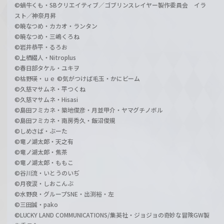
©蝸牛くも・SBクリエイティブ／ゴブリンスレイヤー製作委員会 イラ
スト／神奈月昇
©暁なつめ・カカオ・ランタン
©暁なつめ・三嶋くろね
©岩井恭平・るろお
©上栖綴人・Nitroplus
©春日部タケル・ユキヲ
©枯野瑛・ｕｅ ©気がつけば毛玉・かにビーム
©久慈マサムネ・平つくね
©久慈マサムネ・Hisasi
©島田フミカネ・築地俊彦・月並甲介・ヤマグチノボル
©島田フミカネ・南房秀久・飯沼俊規
©しめさば・ぶーた
©竜ノ湖太郎・天之有
©竜ノ湖太郎・焦茶
©竜ノ湖太郎・ももこ
©谷川流・いとうのいぢ
©月夜涙・しおこんぶ
©水野良・グループSNE・出渕裕・左
©三田誠・pako
©LUCKY LAND COMMUNICATIONS/集英社・ジョジョの奇妙な冒険GW製