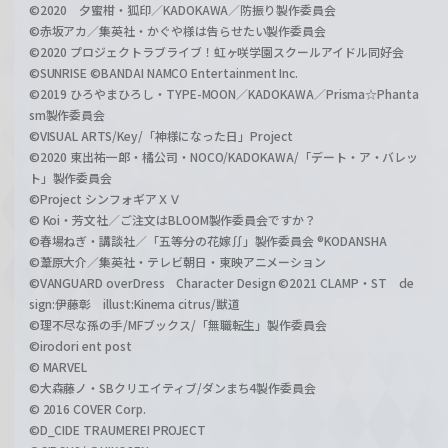
©2020 夕蜜柑・狐印／KADOKAWA／防振り製作委員会
©赤坂アカ／集英社・かぐや様は告らせたい製作委員会
©2020 プロジェクトラブライブ！虹ヶ咲学園スクールアイドル同好会
©SUNRISE ©BANDAI NAMCO Entertainment Inc.
©2019 ひろやまひろし・TYPE-MOON／KADOKAWA／Prisma☆Phanta
sm製作委員会
©VISUAL ARTS/Key/「神様になった日」Project
©2020 東出祐一郎・橘公司・NOCO/KADOKAWA/「デート・ア・バレッ
ト」製作委員会
©Project シンフォギアＸＶ
© Koi・芳文社／ご注文はBLOOM製作委員会ですか？
©春場ねぎ・講談社／「五等分の花嫁∬」製作委員会 ®KODANSHA
©葦原大介／集英社・テレビ朝日・東映アニメーション
©VANGUARD overDress Character Design ©2021 CLAMP・ST de
sign:伊藤彰 illust:Kinema citrus/獣道
©理不尽な孫の手/MFブックス/「無職転生」製作委員会
©irodori ent post
© MARVEL
©大森藤ノ・SBクリエイティブ/ダンまち4製作委員会
© 2016 COVER Corp.
©D_CIDE TRAUMEREI PROJECT