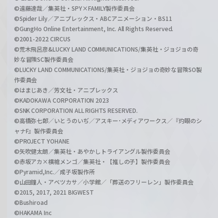
©遠藤達哉／集英社・SPY×FAMILY製作委員会
©Spider Lily／アニプレックス・ABCアニメーション・BS11
©GungHo Online Entertainment, Inc. All Rights Reserved.
©2001-2022 CIRCUS
©荒木飛呂彦&LUCKY LAND COMMUNICATIONS/集英社・ジョジョの奇
妙な冒険SC製作委員会
©LUCKY LAND COMMUNICATIONS/集英社・ジョジョの奇妙な冒険SO製
作委員会
©はまじあき／芳文社・アニプレックス
©KADOKAWA CORPORATION 2023
©SNK CORPORATION ALL RIGHTS RESERVED.
©高橋弥七郎／いとうのいぢ／アスキー･メディアワークス／『灼眼のシ
ャナF』製作委員会
©PROJECT YOHANE
©矢吹健太朗／集英社・あやかしトライアングル製作委員会
©赤坂アカ×横槍メンゴ／集英社・【推しの子】製作委員会
©Pyramid,Inc.／成子坂製作所
©山田鐘人・アベツカサ／小学館／「葬送のフリーレン」製作委員会
©2015, 2017, 2021 BIGWEST
©Bushiroad
©HAKAMA Inc