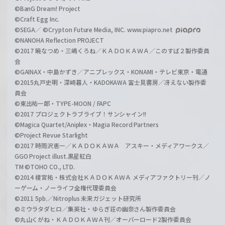
©BanG Dream! Project
©Craft Egg Inc.
©SEGA／ ©Crypton Future Media, INC. www.piapro.net
©NANOHA Reflection PROJECT
©2017 暁なつめ・三嶋くろね／ＫＡＤＯＫＡＷＡ／このすば２製作委員
会
©GAINAX・中島かずき／アニプレックス・KONAMI・テレビ東京・電通
©2015丸戸史明・深崎暮人・KADOKAWA 富士見書房／冴えない製作委
員会
©東出祐一郎・TYPE-MOON / FAPC
©2017 プロジェクトラブライブ！サンシャイン!!
©Magica Quartet/Aniplex・Magia Record Partners
©Project Revue Starlight
©2017 時雨沢恵一／ＫＡＤＯＫＡＷＡ アスキー・メディアワークス／
GGO Project illust.黒星紅白
TM ©TOHO CO., LTD.
©2014 榎宮祐・株式会社ＫＡＤＯＫＡＷＡ メディアファクトリー刊／ノ
ーゲーム・ノーライフ全権代理委員会
©2011 5pb.／Nitroplus 未来ガジェット研究所
©ミウラタダヒロ／集英社・ゆらぎ荘の幽奈さん製作委員会
©丸山くがね・ＫＡＤＯＫＡＷＡ刊／オーバーロード2製作委員会