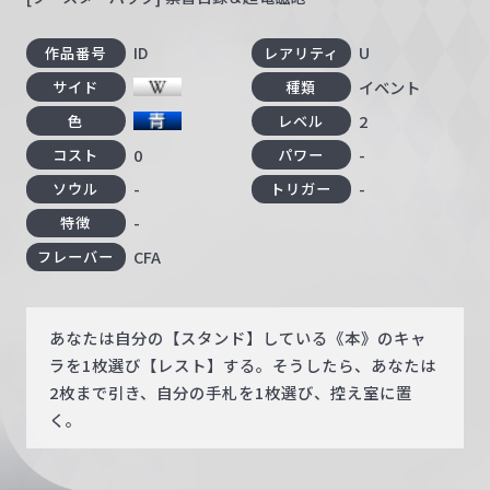
ID
U
作品番号
レアリティ
イベント
サイド
種類
2
色
レベル
0
-
コスト
パワー
-
-
ソウル
トリガー
-
特徴
CFA
フレーバー
あなたは自分の【スタンド】している《本》のキャ
ラを1枚選び【レスト】する。そうしたら、あなたは
2枚まで引き、自分の手札を1枚選び、控え室に置
く。