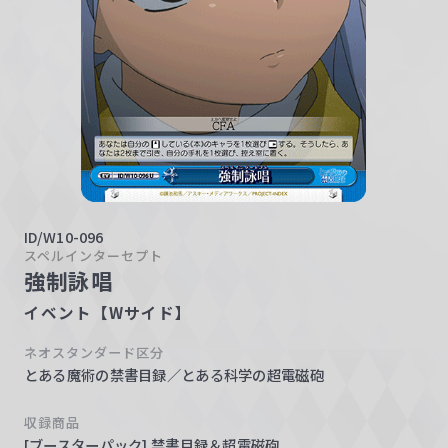
w
a
r
z
ID/W10-096
スペルインターセプト
強制詠唱
イベント【Wサイド】
ネオスタンダード区分
とある魔術の禁書目録／とある科学の超電磁砲
収録商品
[ブースターパック] 禁書目録＆超電磁砲