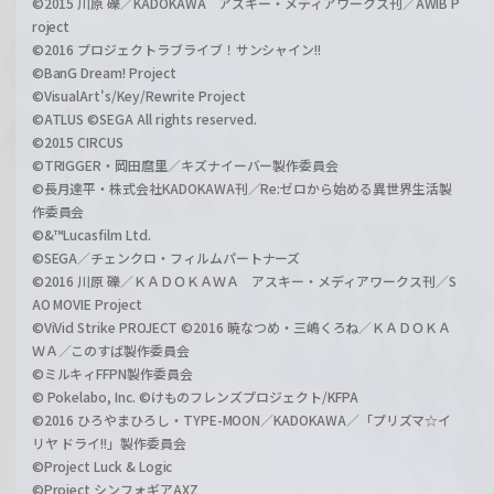
©2015 川原 礫／KADOKAWA アスキー・メディアワークス刊／AWIB P
roject
©2016 プロジェクトラブライブ！サンシャイン!!
©BanG Dream! Project
©VisualArt's/Key/Rewrite Project
©ATLUS ©SEGA All rights reserved.
©2015 CIRCUS
©TRIGGER・岡田麿里／キズナイーバー製作委員会
©長月達平・株式会社KADOKAWA刊／Re:ゼロから始める異世界生活製
作委員会
©&™Lucasfilm Ltd.
©SEGA／チェンクロ・フィルムパートナーズ
©2016 川原 礫／ＫＡＤＯＫＡＷＡ アスキー・メディアワークス刊／S
AO MOVIE Project
©ViVid Strike PROJECT ©2016 暁なつめ・三嶋くろね／ＫＡＤＯＫＡ
ＷＡ／このすば製作委員会
©ミルキィFFPN製作委員会
© Pokelabo, Inc. ©けものフレンズプロジェクト/KFPA
©2016 ひろやまひろし・TYPE-MOON／KADOKAWA／「プリズマ☆イ
リヤ ドライ!!」製作委員会
©Project Luck & Logic
©Project シンフォギアAXZ