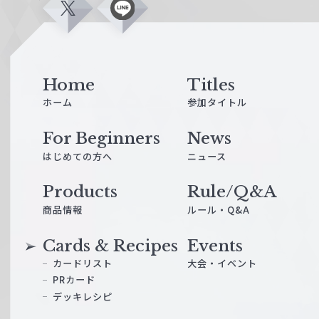
X
L
i
n
e
Home
Titles
ホーム
参加タイトル
For Beginners
News
はじめての方へ
ニュース
Products
Rule/Q&A
商品情報
ルール・Q&A
Cards & Recipes
Events
カードリスト
大会・イベント
PRカード
デッキレシピ