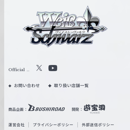
ヴ
ァ
イ
ス
シ
ュ
ヴ
ァ
ル
Official
X
Y
ツ
o
｜
お問い合わせ
取り扱い店舗一覧
u
W
T
e
u
i
b
商品企画：
開発：
ß
e
S
O
運営会社
プライバシーポリシー
外部送信ポリシー
c
f