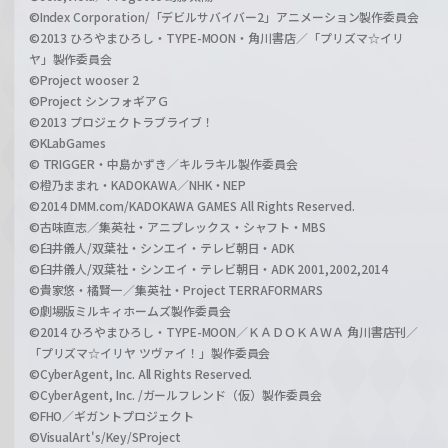
©Index Corporation/「デビルサバイバー2」アニメーション製作委員会
©2013 ひろやまひろし・TYPE-MOON・角川書店／「プリズマ☆イリ
ヤ」製作委員会
©Project wooser 2
©Project シンフォギアＧ
©2013 プロジェクトラブライブ！
©KLabGames
© TRIGGER・中島かずき／キルラキル製作委員会
©橙乃ままれ・KADOKAWA／NHK・NEP
©2014 DMM.com/KADOKAWA GAMES All Rights Reserved.
©古味直志／集英社・アニプレックス・シャフト・MBS
©臼井儀人/双葉社・シンエイ・テレビ朝日・ADK
©臼井儀人/双葉社・シンエイ・テレビ朝日・ADK 2001,2002,2014
©貴家悠・橘賢一／集英社・Project TERRAFORMARS
©劇場版ミルキィホームズ製作委員会
©2014 ひろやまひろし・TYPE-MOON／ＫＡＤＯＫＡＷＡ 角川書店刊／
「プリズマ☆イリヤ ツヴァイ！」製作委員会
©CyberAgent, Inc. All Rights Reserved.
©CyberAgent, Inc. /ガールフレンド（仮）製作委員会
©FHO／ギガントプロジェクト
©VisualArt's/Key/SProject