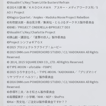
©VisualArt's/Key/Team Little Busters! Refrain
©2014 川原 礫／ＫＡＤＯＫＡＷＡ アスキー・メディアワークス刊／S
AOⅡ Project
©Magica Quartet／Aniplex・Madoka Movie Project Rebellion
©矢吹健太朗・長谷見沙貴／集英社・とらぶるダークネス製作委員会
©BNEI／PROJECT CINDERELLA ©PROJECT DD3
©VisualArt's/Key/Charlotte Project
©諫山創・講談社／「進撃の巨人」製作委員会
©Project シンフォギアＧＸ
©2015 プロジェクトラブライブ！ムービー
©2015 DMM.com POWERCHORD STUDIO / C2 / KADOKAWA All Rights
Reserved.
© 2014, 2015 SQUARE ENIX CO., LTD. All Rights Reserved.
©TYPE-MOON・ufotable・FSNPC
©2015 ひろやまひろし・TYPE-MOON／KADOKAWA／「プリズマ☆イ
リヤ ツヴァイ ヘルツ！」製作委員会
©2016 DMM.com POWERCHORD STUDIO / C2 / KADOKAWA All Rights
Reserved.
©赤塚不二夫／おそ松さん製作委員会
©高橋留美子・小学館／NHK・NEP・ShoPro
©Koi・芳文社／ご注文は製作委員会ですか？？