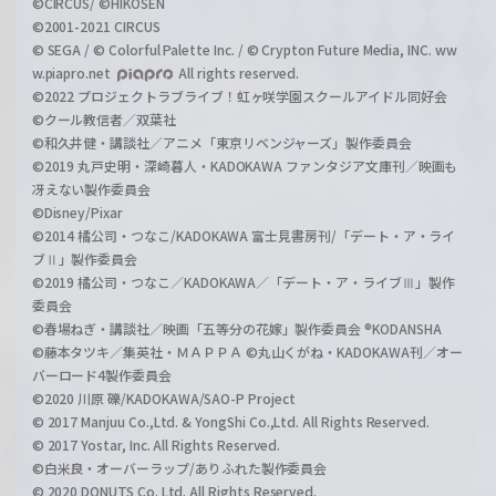
©CIRCUS/ ©HIKOSEN
©2001-2021 CIRCUS
© SEGA / © Colorful Palette Inc. / © Crypton Future Media, INC. ww
w.piapro.net
All rights reserved.
©2022 プロジェクトラブライブ！虹ヶ咲学園スクールアイドル同好会
©クール教信者／双葉社
©和久井健・講談社／アニメ「東京リベンジャーズ」製作委員会
©2019 丸戸史明・深崎暮人・KADOKAWA ファンタジア文庫刊／映画も
冴えない製作委員会
©Disney/Pixar
©2014 橘公司・つなこ/KADOKAWA 富士見書房刊/「デート・ア・ライ
ブⅡ」製作委員会
©2019 橘公司・つなこ／KADOKAWA／「デート・ア・ライブⅢ」製作
委員会
©春場ねぎ・講談社／映画「五等分の花嫁」製作委員会 ®KODANSHA
©藤本タツキ／集英社・ＭＡＰＰＡ ©丸山くがね・KADOKAWA刊／オー
バーロード4製作委員会
©2020 川原 礫/KADOKAWA/SAO-P Project
© 2017 Manjuu Co.,Ltd. & YongShi Co.,Ltd. All Rights Reserved.
© 2017 Yostar, Inc. All Rights Reserved.
©白米良・オーバーラップ/ありふれた製作委員会
© 2020 DONUTS Co. Ltd. All Rights Reserved.