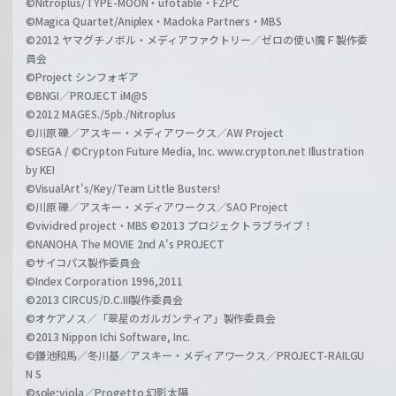
©Nitroplus/TYPE-MOON・ufotable・FZPC
©Magica Quartet/Aniplex・Madoka Partners・MBS
©2012 ヤマグチノボル・メディアファクトリー／ゼロの使い魔Ｆ製作委
員会
©Project シンフォギア
©BNGI／PROJECT iM@S
©2012 MAGES./5pb./Nitroplus
©川原 礫／アスキー・メディアワークス／AW Project
©SEGA / ©Crypton Future Media, Inc. www.crypton.net Illustration
by KEI
©VisualArt's/Key/Team Little Busters!
©川原 礫／アスキー・メディアワークス／SAO Project
©vividred project・MBS ©2013 プロジェクトラブライブ！
©NANOHA The MOVIE 2nd A's PROJECT
©サイコパス製作委員会
©Index Corporation 1996,2011
©2013 CIRCUS/D.C.III製作委員会
©オケアノス／「翠星のガルガンティア」製作委員会
©2013 Nippon Ichi Software, Inc.
©鎌池和馬／冬川基／アスキー・メディアワークス／PROJECT-RAILGU
N S
©sole;viola／Progetto 幻影太陽