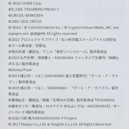
© 2016 COVER Corp.
©D_CIDE TRAUMEREI PROJECT
©CIRCUS/ ©HIKOSEN
©2001-2021 CIRCUS
© SEGA / © Colorful Palette Inc. / © Crypton Future Media, INC. ww
w.piapro.net
All rights reserved.
©2022 プロジェクトラブライブ！虹ヶ咲学園スクールアイドル同好会
©クール教信者／双葉社
©和久井健・講談社／アニメ「東京リベンジャーズ」製作委員会
©2019 丸戸史明・深崎暮人・KADOKAWA ファンタジア文庫刊／映画も
冴えない製作委員会
©Disney/Pixar
©2014 橘公司・つなこ/KADOKAWA 富士見書房刊/「デート・ア・ライ
ブⅡ」製作委員会
©2019 橘公司・つなこ／KADOKAWA／「デート・ア・ライブⅢ」製作
委員会
©春場ねぎ・講談社／映画「五等分の花嫁」製作委員会 ®KODANSHA
©藤本タツキ／集英社・ＭＡＰＰＡ ©丸山くがね・KADOKAWA刊／オー
バーロード4製作委員会
©2020 川原 礫/KADOKAWA/SAO-P Project
© 2017 Manjuu Co.,Ltd. & YongShi Co.,Ltd. All Rights Reserved.