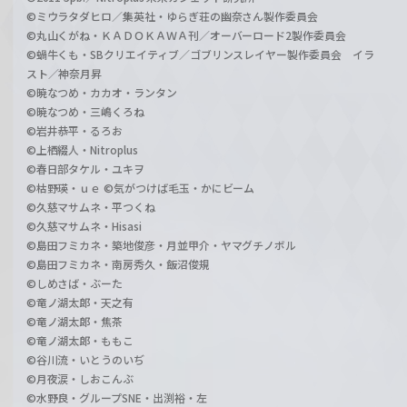
©ミウラタダヒロ／集英社・ゆらぎ荘の幽奈さん製作委員会
©丸山くがね・ＫＡＤＯＫＡＷＡ刊／オーバーロード2製作委員会
©蝸牛くも・SBクリエイティブ／ゴブリンスレイヤー製作委員会 イラ
スト／神奈月昇
©暁なつめ・カカオ・ランタン
©暁なつめ・三嶋くろね
©岩井恭平・るろお
©上栖綴人・Nitroplus
©春日部タケル・ユキヲ
©枯野瑛・ｕｅ ©気がつけば毛玉・かにビーム
©久慈マサムネ・平つくね
©久慈マサムネ・Hisasi
©島田フミカネ・築地俊彦・月並甲介・ヤマグチノボル
©島田フミカネ・南房秀久・飯沼俊規
©しめさば・ぶーた
©竜ノ湖太郎・天之有
©竜ノ湖太郎・焦茶
©竜ノ湖太郎・ももこ
©谷川流・いとうのいぢ
©月夜涙・しおこんぶ
©水野良・グループSNE・出渕裕・左