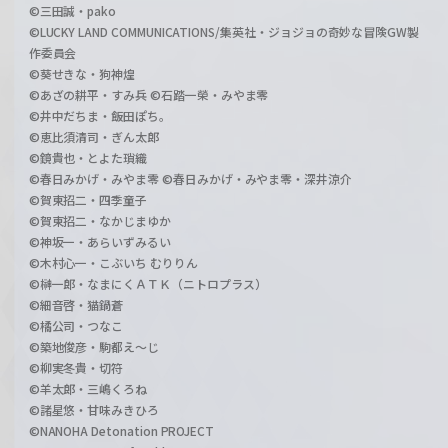
©三田誠・pako
©LUCKY LAND COMMUNICATIONS/集英社・ジョジョの奇妙な冒険GW製
作委員会
©葵せきな・狗神煌
©あざの耕平・すみ兵 ©石踏一榮・みやま零
©井中だちま・飯田ぽち。
©恵比須清司・ぎん太郎
©鏡貴也・とよた瑣織
©春日みかげ・みやま零 ©春日みかげ・みやま零・深井涼介
©賀東招二・四季童子
©賀東招二・なかじまゆか
©神坂一・あらいずみるい
©木村心一・こぶいち むりりん
©榊一郎・なまにくＡＴＫ（ニトロプラス）
©細音啓・猫鍋蒼
©橘公司・つなこ
©築地俊彦・駒都え～じ
©柳実冬貴・切符
©羊太郎・三嶋くろね
©諸星悠・甘味みきひろ
©NANOHA Detonation PROJECT