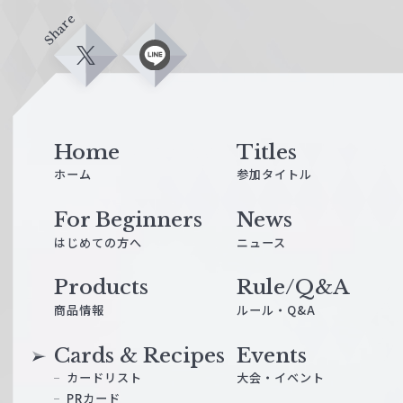
Share
X
L
i
n
e
Home
Titles
ホーム
参加タイトル
For Beginners
News
はじめての方へ
ニュース
Products
Rule/Q&A
商品情報
ルール・Q&A
Cards & Recipes
Events
カードリスト
大会・イベント
PRカード