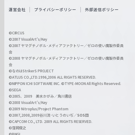
S
O
運営会社
プライバシーポリシー
外部送信ポリシー
c
f
h
f
w
i
a
©CIRCUS
c
©2007 VisualArt's/Key
r
i
©2007 ヤマグチノボル･メディアファクトリー／ゼロの使い魔製作委員
z
会
a
©2008 ヤマグチノボル･メディアファクトリー／ゼロの使い魔製作委員
l
会
C
©なのはStrikerS PROJECT
h
©ATLUS CO.,LTD.1996,2006 ALL RIGHTS RESERVED.
a
©NIPPON ICHI SOFTWARE INC. ©TYPE-MOON All Rights Reserved.
n
©SEGA
©2005、2009 美水かがみ／角川書店
n
©2008 VisualArt's/Key
e
©2009 Nitroplus/Project Phantom
l
©2007,2008,2009谷川流･いとうのいぢ／
SOS団
©CAPCOM CO., LTD. 2009 ALL RIGHTS RESERVED.
©窪岡俊之
©BNGI