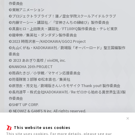
作委員会
©東映アニメーション
©プロジェクトラブライブ！蓮ノ空女学院スクールアイドルクラブ
©内藤マーシー・講談社／「甘神さんちの縁結び」製作委員会
©真島ヒロ・上田敦夫・講談社／FT100YQ製作委員会・テレビ東京
©龍幸伸／集英社・ダンダダン製作委員会
©2023 時雨沢恵一/KADOKAWA/GGO2 Project
©丸山くがね・KADOKAWA刊／劇場版「オーバーロード」聖王国編製作
委員会
© 2023 あおぎり高校 / viviON, inc.
©NANOHA 20th PROJECT
©雨森たきび／小学館／マケイン応援委員会
©防衛隊第３部隊 ©松本直也／集英社
©原悠衣・芳文社／劇場版きんいろモザイク Thank you!! 製作委員会
©長月達平・株式会社KADOKAWA刊／Re:ゼロから始める異世界生活3製
作委員会
©SHIFT UP CORP.
© NEOWIZ & GAMFS N inc. All rights reserved.
©ATLUS. ©SEGA.
✕
©GIRLS und PANZER Projekt
This website uses cookies
©GIRLS und PANZER Film Projekt
This site uses cookies. For more details, please see our