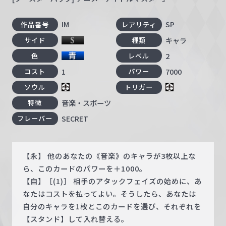
IM
SP
作品番号
レアリティ
キャラ
サイド
種類
2
色
レベル
1
7000
コスト
パワー
ソウル
トリガー
音楽・スポーツ
特徴
SECRET
フレーバー
【永】 他のあなたの《音楽》のキャラが3枚以上な
ら、このカードのパワーを＋1000。
【自】［(1)］ 相手のアタックフェイズの始めに、あ
なたはコストを払ってよい。そうしたら、あなたは
自分のキャラを1枚とこのカードを選び、それぞれを
【スタンド】して入れ替える。