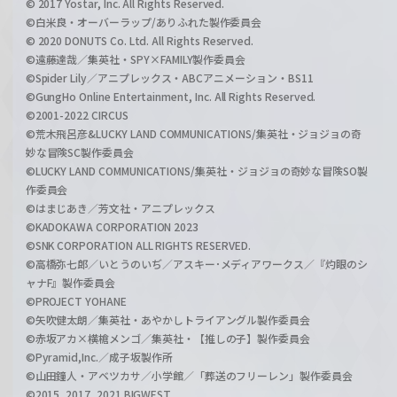
© 2017 Yostar, Inc. All Rights Reserved.
©白米良・オーバーラップ/ありふれた製作委員会
© 2020 DONUTS Co. Ltd. All Rights Reserved.
©遠藤達哉／集英社・SPY×FAMILY製作委員会
©Spider Lily／アニプレックス・ABCアニメーション・BS11
©GungHo Online Entertainment, Inc. All Rights Reserved.
©2001-2022 CIRCUS
©荒木飛呂彦&LUCKY LAND COMMUNICATIONS/集英社・ジョジョの奇
妙な冒険SC製作委員会
©LUCKY LAND COMMUNICATIONS/集英社・ジョジョの奇妙な冒険SO製
作委員会
©はまじあき／芳文社・アニプレックス
©KADOKAWA CORPORATION 2023
©SNK CORPORATION ALL RIGHTS RESERVED.
©高橋弥七郎／いとうのいぢ／アスキー･メディアワークス／『灼眼のシ
ャナF』製作委員会
©PROJECT YOHANE
©矢吹健太朗／集英社・あやかしトライアングル製作委員会
©赤坂アカ×横槍メンゴ／集英社・【推しの子】製作委員会
©Pyramid,Inc.／成子坂製作所
©山田鐘人・アベツカサ／小学館／「葬送のフリーレン」製作委員会
©2015, 2017, 2021 BIGWEST