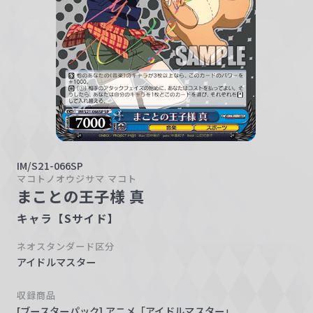
w
a
r
z
IM/S21-066SP
マコトノオウジサマ マコト
まことの王子様 真
キャラ【Sサイド】
ネオスタンダード区分
アイドルマスター
収録商品
[ブースターパック] アニメ「アイドルマスター」