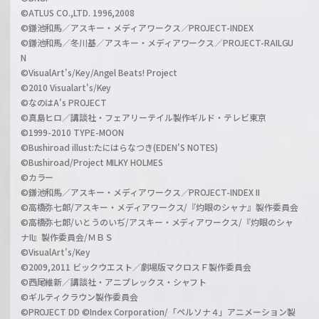
©ATLUS CO.,LTD. 1996,2008
©鎌池和馬／アスキー・メディアワークス／PROJECT-INDEX
©鎌池和馬／冬川基／アスキー・メディアワークス／PROJECT-RAILGU
N
©VisualArt's/Key/Angel Beats! Project
©2010 Visualart's/Key
©なのはA's PROJECT
©真島ヒロ／講談社・フェアリーテイル製作ギルド・テレビ東京
©1999-2010 TYPE-MOON
©Bushiroad illust:たにはらなつき(EDEN'S NOTES)
©Bushiroad/Project MILKY HOLMES
©カラー
©鎌池和馬／アスキー・メディアワークス／PROJECT-INDEX II
©高橋弥七郎/アスキー・メディアワークス/『灼眼のシャナ』製作委員会
©高橋弥七郎/いとうのいぢ/アスキー・メディアワークス/『灼眼のシャ
ナII』製作委員会/ＭＢＳ
©VisualArt's/Key
©2009,2011 ビックウエスト／劇場版マクロスＦ製作委員会
©西尾維新／講談社・アニプレックス・シャフト
©ギルティクラウン製作委員会
©PROJECT DD ©Index Corporation/「ペルソナ４」アニメーション製