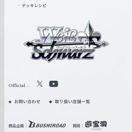
デッキレシピ
ヴ
ァ
イ
ス
シ
ュ
ヴ
ァ
ル
Official
X
Y
ツ
o
｜
お問い合わせ
取り扱い店舗一覧
u
W
T
e
u
i
b
商品企画：
開発：
ß
e