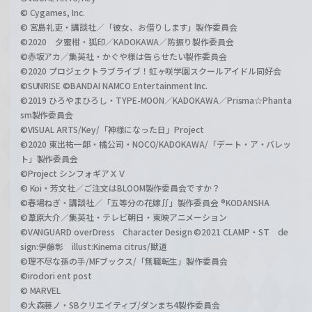
© Cygames, Inc.
© 宮島礼吏・講談社／「彼女、お借りします」製作委員会
©2020 夕蜜柑・狐印／KADOKAWA／防振り製作委員会
©赤坂アカ／集英社・かぐや様は告らせたい製作委員会
©2020 プロジェクトラブライブ！虹ヶ咲学園スクールアイドル同好会
©SUNRISE ©BANDAI NAMCO Entertainment Inc.
©2019 ひろやまひろし・TYPE-MOON／KADOKAWA／Prisma☆Phanta
sm製作委員会
©VISUAL ARTS/Key/「神様になった日」Project
©2020 東出祐一郎・橘公司・NOCO/KADOKAWA/「デート・ア・バレッ
ト」製作委員会
©Project シンフォギアＸＶ
© Koi・芳文社／ご注文はBLOOM製作委員会ですか？
©春場ねぎ・講談社／「五等分の花嫁∬」製作委員会 ®KODANSHA
©葦原大介／集英社・テレビ朝日・東映アニメーション
©VANGUARD overDress Character Design ©2021 CLAMP・ST de
sign:伊藤彰 illust:Kinema citrus/獣道
©理不尽な孫の手/MFブックス/「無職転生」製作委員会
©irodori ent post
© MARVEL
©大森藤ノ・SBクリエイティブ/ダンまち4製作委員会