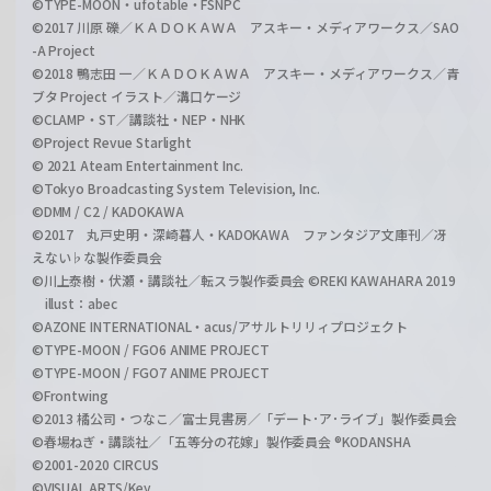
©TYPE-MOON・ufotable・FSNPC
©2017 川原 礫／ＫＡＤＯＫＡＷＡ アスキー・メディアワークス／SAO
-A Project
©2018 鴨志田 一／ＫＡＤＯＫＡＷＡ アスキー・メディアワークス／青
ブタ Project イラスト／溝口ケージ
©CLAMP・ST／講談社・NEP・NHK
©Project Revue Starlight
© 2021 Ateam Entertainment Inc.
©Tokyo Broadcasting System Television, Inc.
©DMM / C2 / KADOKAWA
©2017 丸戸史明・深崎暮人・KADOKAWA ファンタジア文庫刊／冴
えない♭な製作委員会
©川上泰樹・伏瀬・講談社／転スラ製作委員会 ©REKI KAWAHARA 2019
illust：abec
©AZONE INTERNATIONAL・acus/アサルトリリィプロジェクト
©TYPE-MOON / FGO6 ANIME PROJECT
©TYPE-MOON / FGO7 ANIME PROJECT
©Frontwing
©2013 橘公司・つなこ／富士見書房／「デート･ア･ライブ」製作委員会
©春場ねぎ・講談社／「五等分の花嫁」製作委員会 ®KODANSHA
©2001-2020 CIRCUS
©VISUAL ARTS/Key