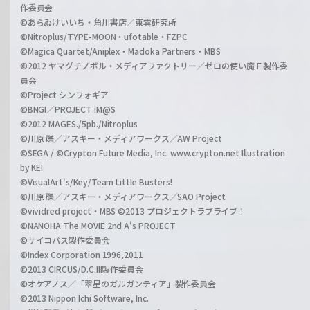
作委員会
©あらゐけいいち・角川書店／東雲研究所
©Nitroplus/TYPE-MOON・ufotable・FZPC
©Magica Quartet/Aniplex・Madoka Partners・MBS
©2012 ヤマグチノボル・メディアファクトリー／ゼロの使い魔Ｆ製作委
員会
©Project シンフォギア
©BNGI／PROJECT iM@S
©2012 MAGES./5pb./Nitroplus
©川原 礫／アスキー・メディアワークス／AW Project
©SEGA / ©Crypton Future Media, Inc. www.crypton.net Illustration
by KEI
©VisualArt's/Key/Team Little Busters!
©川原 礫／アスキー・メディアワークス／SAO Project
©vividred project・MBS ©2013 プロジェクトラブライブ！
©NANOHA The MOVIE 2nd A's PROJECT
©サイコパス製作委員会
©Index Corporation 1996,2011
©2013 CIRCUS/D.C.III製作委員会
©オケアノス／「翠星のガルガンティア」製作委員会
©2013 Nippon Ichi Software, Inc.