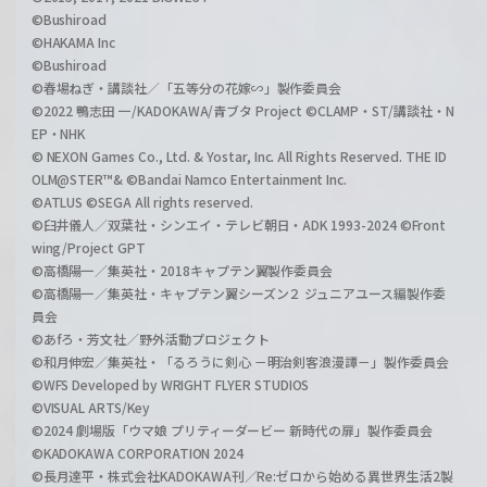
©Bushiroad
©HAKAMA Inc
©Bushiroad
©春場ねぎ・講談社／「五等分の花嫁∽」製作委員会
©2022 鴨志田 一/KADOKAWA/青ブタ Project ©CLAMP・ST/講談社・N
EP・NHK
© NEXON Games Co., Ltd. & Yostar, Inc. All Rights Reserved. THE ID
OLM@STER™& ©Bandai Namco Entertainment Inc.
©ATLUS ©SEGA All rights reserved.
©臼井儀人／双葉社・シンエイ・テレビ朝日・ADK 1993-2024 ©Front
wing/Project GPT
©高橋陽一／集英社・2018キャプテン翼製作委員会
©高橋陽一／集英社・キャプテン翼シーズン２ ジュニアユース編製作委
員会
©あfろ・芳文社／野外活動プロジェクト
©和月伸宏／集英社・「るろうに剣心 －明治剣客浪漫譚－」製作委員会
©WFS Developed by WRIGHT FLYER STUDIOS
©VISUAL ARTS/Key
©2024 劇場版「ウマ娘 プリティーダービー 新時代の扉」製作委員会
©KADOKAWA CORPORATION 2024
©長月達平・株式会社KADOKAWA刊／Re:ゼロから始める異世界生活2製