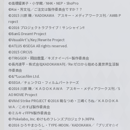
©高橋留美子・小学館／NHK・NEP・ShoPro
©Koi・芳文社／ご注文は製作委員会ですか？？
©2015 川原 礫／KADOKAWA アスキー・メディアワークス刊／AWIB P
roject
©2016 プロジェクトラブライブ！サンシャイン!!
©BanG Dream! Project
©VisualArt's/Key/Rewrite Project
©ATLUS ©SEGA All rights reserved.
©2015 CIRCUS
©TRIGGER・岡田麿里／キズナイーバー製作委員会
©長月達平・株式会社KADOKAWA刊／Re:ゼロから始める異世界生活製
作委員会
©&™Lucasfilm Ltd.
©SEGA／チェンクロ・フィルムパートナーズ
©2016 川原 礫／ＫＡＤＯＫＡＷＡ アスキー・メディアワークス刊／S
AO MOVIE Project
©ViVid Strike PROJECT ©2016 暁なつめ・三嶋くろね／ＫＡＤＯＫＡ
ＷＡ／このすば製作委員会
©ミルキィFFPN製作委員会
© Pokelabo, Inc. ©けものフレンズプロジェクト/KFPA
©2016 ひろやまひろし・TYPE-MOON／KADOKAWA／「プリズマ☆イ