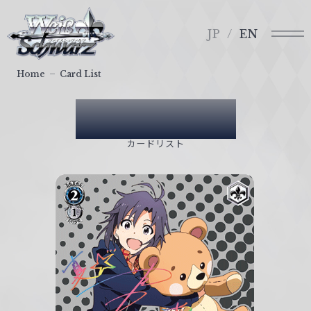
メ
ヴ
ニ
ァ
JP
EN
ュ
イ
ー
ス
Home
Card List
シ
ュ
Card List
ヴ
ァ
カードリスト
ル
ツ
｜
W
e
i
ß
S
c
h