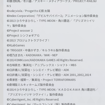
©鎌池和馬／冬川基／アスキー・メディアワークス／PROJECT-RAILGU
N S
©sole;viola／Progetto 幻影太陽
©Index Corporation/「デビルサバイバー2」アニメーション製作委員会
©2013 ひろやまひろし・TYPE-MOON・角川書店／「プリズマ☆イリ
ヤ」製作委員会
©Project wooser 2
©Project シンフォギアＧ
©2013 プロジェクトラブライブ！
©KLabGames
© TRIGGER・中島かずき／キルラキル製作委員会
©橙乃ままれ・KADOKAWA／NHK・NEP
©2014 DMM.com/KADOKAWA GAMES All Rights Reserved.
©古味直志／集英社・アニプレックス・シャフト・MBS
©臼井儀人/双葉社・シンエイ・テレビ朝日・ADK
©臼井儀人/双葉社・シンエイ・テレビ朝日・ADK 2001,2002,2014
©貴家悠・橘賢一／集英社・Project TERRAFORMARS
©劇場版ミルキィホームズ製作委員会
©2014 ひろやまひろし・TYPE-MOON／ＫＡＤＯＫＡＷＡ 角川書店刊／
「プリズマ☆イリヤ ツヴァイ！」製作委員会
©CyberAgent, Inc. All Rights Reserved.
©CyberAgent, Inc. /ガールフレンド（仮）製作委員会