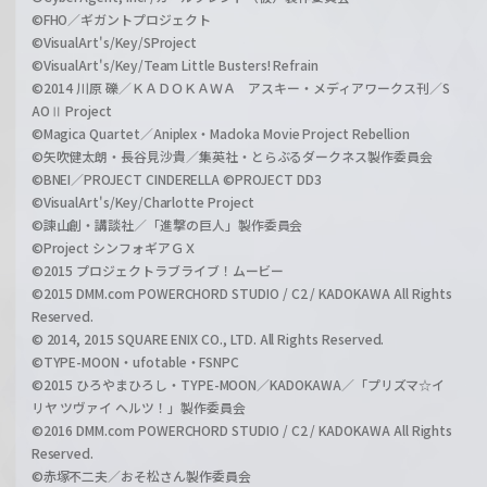
©FHO／ギガントプロジェクト
©VisualArt's/Key/SProject
©VisualArt's/Key/Team Little Busters! Refrain
©2014 川原 礫／ＫＡＤＯＫＡＷＡ アスキー・メディアワークス刊／S
AOⅡ Project
©Magica Quartet／Aniplex・Madoka Movie Project Rebellion
©矢吹健太朗・長谷見沙貴／集英社・とらぶるダークネス製作委員会
©BNEI／PROJECT CINDERELLA ©PROJECT DD3
©VisualArt's/Key/Charlotte Project
©諫山創・講談社／「進撃の巨人」製作委員会
©Project シンフォギアＧＸ
©2015 プロジェクトラブライブ！ムービー
©2015 DMM.com POWERCHORD STUDIO / C2 / KADOKAWA All Rights
Reserved.
© 2014, 2015 SQUARE ENIX CO., LTD. All Rights Reserved.
©TYPE-MOON・ufotable・FSNPC
©2015 ひろやまひろし・TYPE-MOON／KADOKAWA／「プリズマ☆イ
リヤ ツヴァイ ヘルツ！」製作委員会
©2016 DMM.com POWERCHORD STUDIO / C2 / KADOKAWA All Rights
Reserved.
©赤塚不二夫／おそ松さん製作委員会