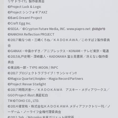
リヤ ドライ!!」製作委員会
©Project Luck & Logic
©Project シンフォギアAXZ
©BanG Dream! Project
©Craft Egg Inc.
©SEGA／ ©Crypton Future Media, INC. www.piapro.net
©NANOHA Reflection PROJECT
©2017 暁なつめ・三嶋くろね／ＫＡＤＯＫＡＷＡ／このすば２製作委員
会
©GAINAX・中島かずき／アニプレックス・KONAMI・テレビ東京・電通
©2015丸戸史明・深崎暮人・KADOKAWA 富士見書房／冴えない製作委
員会
©東出祐一郎・TYPE-MOON / FAPC
©2017 プロジェクトラブライブ！サンシャイン!!
©Magica Quartet/Aniplex・Magia Record Partners
©Project Revue Starlight
©2017 時雨沢恵一／ＫＡＤＯＫＡＷＡ アスキー・メディアワークス／
GGO Project illust.黒星紅白
TM ©TOHO CO., LTD.
©2014 榎宮祐・株式会社ＫＡＤＯＫＡＷＡ メディアファクトリー刊／ノ
ーゲーム・ノーライフ全権代理委員会
©2011 5pb.／Nitroplus 未来ガジェット研究所