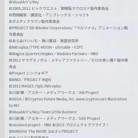
©VisualArt's/Key
©2009,2011 ビックウエスト／劇場版マクロスＦ製作委員会
©西尾維新／講談社・アニプレックス・シャフト
©ギルティクラウン製作委員会
©PROJECT DD ©Index Corporation/「ペルソナ４」アニメーション製
作委員会
©あらゐけいいち・角川書店／東雲研究所
©Nitroplus/TYPE-MOON・ufotable・FZPC
©Magica Quartet/Aniplex・Madoka Partners・MBS
©2012 ヤマグチノボル・メディアファクトリー／ゼロの使い魔Ｆ製作委
員会
©Project シンフォギア
©BNGI／PROJECT iM@S
©2012 MAGES./5pb./Nitroplus
©川原 礫／アスキー・メディアワークス／AW Project
©SEGA / ©Crypton Future Media, Inc. www.crypton.net Illustration
by KEI
©VisualArt's/Key/Team Little Busters!
©川原 礫／アスキー・メディアワークス／SAO Project
©vividred project・MBS ©2013 プロジェクトラブライブ！
©NANOHA The MOVIE 2nd A's PROJECT
©サイコパス製作委員会