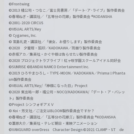
©Frontwing
©2013 橘公司・つなこ／富士見書房／「デート･ア･ライブ」製作委員会
©春場ねぎ・講談社／「五等分の花嫁」製作委員会 ®KODANSHA
©2001-2020 CIRCUS
©VISUAL ARTS/Key
© Cygames, Inc.
© 宮島礼吏・講談社／「彼女、お借りします」製作委員会
©2020 夕蜜柑・狐印／KADOKAWA／防振り製作委員会
©赤坂アカ／集英社・かぐや様は告らせたい製作委員会
©2020 プロジェクトラブライブ！虹ヶ咲学園スクールアイドル同好会
©SUNRISE ©BANDAI NAMCO Entertainment Inc.
©2019 ひろやまひろし・TYPE-MOON／KADOKAWA／Prisma☆Phanta
sm製作委員会
©VISUAL ARTS/Key/「神様になった日」Project
©2020 東出祐一郎・橘公司・NOCO/KADOKAWA/「デート・ア・バレッ
ト」製作委員会
©Project シンフォギアＸＶ
© Koi・芳文社／ご注文はBLOOM製作委員会ですか？
©春場ねぎ・講談社／「五等分の花嫁∬」製作委員会 ®KODANSHA
©葦原大介／集英社・テレビ朝日・東映アニメーション
©VANGUARD overDress Character Design ©2021 CLAMP・ST de