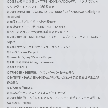
©2015 ひろやまひろし・TYPE-MOON／KADOKAWA／「プリズマ☆イ
リヤ ツヴァイ ヘルツ！」製作委員会
©2016 DMM.com POWERCHORD STUDIO / C2 / KADOKAWA All Rights
Reserved.
©赤塚不二夫／おそ松さん製作委員会
©高橋留美子・小学館／NHK・NEP・ShoPro
©Koi・芳文社／ご注文は製作委員会ですか？？
©2015 川原 礫／KADOKAWA アスキー・メディアワークス刊／AWIB P
roject
©2016 プロジェクトラブライブ！サンシャイン!!
©BanG Dream! Project
©VisualArt's/Key/Rewrite Project
©ATLUS ©SEGA All rights reserved.
©2015 CIRCUS
©TRIGGER・岡田麿里／キズナイーバー製作委員会
©長月達平・株式会社KADOKAWA刊／Re:ゼロから始める異世界生活製
作委員会
©&™Lucasfilm Ltd.
©SEGA／チェンクロ・フィルムパートナーズ
©2016 川原 礫／ＫＡＤＯＫＡＷＡ アスキー・メディアワークス刊／S
AO MOVIE Project
©ViVid Strike PROJECT ©2016 暁なつめ・三嶋くろね／ＫＡＤＯＫＡ