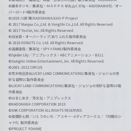
©藤本タツキ／集英社・ＭＡＰＰＡ ©丸山くがね・KADOKAWA刊／オー
バーロード4製作委員会
©2020 川原 礫/KADOKAWA/SAO-P Project
© 2017 Manjuu Co.,Ltd. & YongShi Co.,Ltd. All Rights Reserved.
© 2017 Yostar, Inc. All Rights Reserved.
©白米良・オーバーラップ/ありふれた製作委員会
© 2020 DONUTS Co. Ltd. All Rights Reserved.
©遠藤達哉／集英社・SPY×FAMILY製作委員会
©Spider Lily／アニプレックス・ABCアニメーション・BS11
©GungHo Online Entertainment, Inc. All Rights Reserved.
©2001-2022 CIRCUS
©荒木飛呂彦&LUCKY LAND COMMUNICATIONS/集英社・ジョジョの奇
妙な冒険SC製作委員会
©LUCKY LAND COMMUNICATIONS/集英社・ジョジョの奇妙な冒険SO製
作委員会
©はまじあき／芳文社・アニプレックス
©KADOKAWA CORPORATION 2023
©SNK CORPORATION ALL RIGHTS RESERVED.
©高橋弥七郎／いとうのいぢ／アスキー･メディアワークス／『灼眼のシ
ャナF』製作委員会
©PROJECT YOHANE