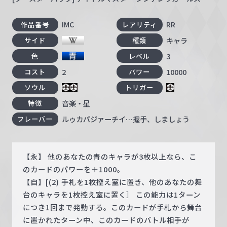
IMC
RR
作品番号
レアリティ
キャラ
サイド
種類
3
色
レベル
2
10000
コスト
パワー
ソウル
トリガー
音楽・星
特徴
ルゥカパジァーチイ…握手、しましょう
フレーバー
【永】 他のあなたの青のキャラが3枚以上なら、こ
のカードのパワーを＋1000。
【自】[(2) 手札を1枚控え室に置き、他のあなたの舞
台のキャラを1枚控え室に置く］ この能力は1ターン
につき1回まで発動する。このカードが手札から舞台
に置かれたターン中、このカードのバトル相手が