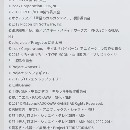
©Index Corporation 1996,2011
©2013 CIRCUS/D.C.III製作委員会
©オケアノス／「翠星のガルガンティア」製作委員会
©2013 Nippon Ichi Software, Inc.
©鎌池和馬／冬川基／アスキー・メディアワークス／PROJECT-RAILGU
N S
©sole;viola／Progetto 幻影太陽
©Index Corporation/「デビルサバイバー2」アニメーション製作委員会
©2013 ひろやまひろし・TYPE-MOON・角川書店／「プリズマ☆イリ
ヤ」製作委員会
©Project wooser 2
©Project シンフォギアＧ
©2013 プロジェクトラブライブ！
©KLabGames
© TRIGGER・中島かずき／キルラキル製作委員会
©橙乃ままれ・KADOKAWA／NHK・NEP
©2014 DMM.com/KADOKAWA GAMES All Rights Reserved.
©古味直志／集英社・アニプレックス・シャフト・MBS
©臼井儀人/双葉社・シンエイ・テレビ朝日・ADK
©臼井儀人/双葉社・シンエイ・テレビ朝日・ADK 2001,2002,2014
©貴家悠・橘賢一／集英社・Project TERRAFORMARS