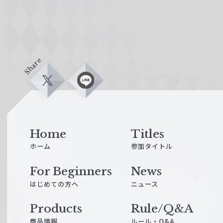
Share
X
L
i
n
e
Home
Titles
ホーム
参加タイトル
For Beginners
News
はじめての方へ
ニュース
Products
Rule/Q&A
商品情報
ルール・Q&A