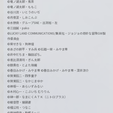
©竜ノ湖太郎・焦茶
©竜ノ湖太郎・ももこ
©谷川流・いとうのいぢ
©月夜涙・しおこんぶ
©水野良・グループSNE・出渕裕・左
©三田誠・pako
©LUCKY LAND COMMUNICATIONS/集英社・ジョジョの奇妙な冒険GW製
作委員会
©葵せきな・狗神煌
©あざの耕平・すみ兵 ©石踏一榮・みやま零
©井中だちま・飯田ぽち。
©恵比須清司・ぎん太郎
©鏡貴也・とよた瑣織
©春日みかげ・みやま零 ©春日みかげ・みやま零・深井涼介
©賀東招二・四季童子
©賀東招二・なかじまゆか
©神坂一・あらいずみるい
©木村心一・こぶいち むりりん
©榊一郎・なまにくＡＴＫ（ニトロプラス）
©細音啓・猫鍋蒼
©橘公司・つなこ
©築地俊彦・駒都え～じ