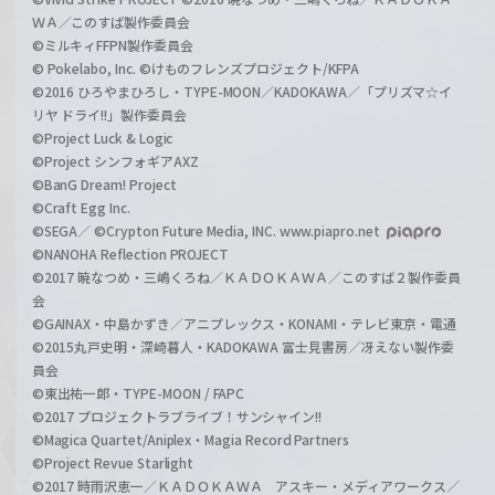
ＷＡ／このすば製作委員会
©ミルキィFFPN製作委員会
© Pokelabo, Inc. ©けものフレンズプロジェクト/KFPA
©2016 ひろやまひろし・TYPE-MOON／KADOKAWA／「プリズマ☆イ
リヤ ドライ!!」製作委員会
©Project Luck & Logic
©Project シンフォギアAXZ
©BanG Dream! Project
©Craft Egg Inc.
©SEGA／ ©Crypton Future Media, INC. www.piapro.net
©NANOHA Reflection PROJECT
©2017 暁なつめ・三嶋くろね／ＫＡＤＯＫＡＷＡ／このすば２製作委員
会
©GAINAX・中島かずき／アニプレックス・KONAMI・テレビ東京・電通
©2015丸戸史明・深崎暮人・KADOKAWA 富士見書房／冴えない製作委
員会
©東出祐一郎・TYPE-MOON / FAPC
©2017 プロジェクトラブライブ！サンシャイン!!
©Magica Quartet/Aniplex・Magia Record Partners
©Project Revue Starlight
©2017 時雨沢恵一／ＫＡＤＯＫＡＷＡ アスキー・メディアワークス／