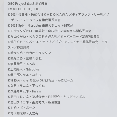
GGO Project illust.黒星紅白
TM ©TOHO CO., LTD.
©2014 榎宮祐・株式会社ＫＡＤＯＫＡＷＡ メディアファクトリー刊／ノ
ーゲーム・ノーライフ全権代理委員会
©2011 5pb.／Nitroplus 未来ガジェット研究所
©ミウラタダヒロ／集英社・ゆらぎ荘の幽奈さん製作委員会
©丸山くがね・ＫＡＤＯＫＡＷＡ刊／オーバーロード2製作委員会
©蝸牛くも・SBクリエイティブ／ゴブリンスレイヤー製作委員会 イラ
スト／神奈月昇
©暁なつめ・カカオ・ランタン
©暁なつめ・三嶋くろね
©岩井恭平・るろお
©上栖綴人・Nitroplus
©春日部タケル・ユキヲ
©枯野瑛・ｕｅ ©気がつけば毛玉・かにビーム
©久慈マサムネ・平つくね
©久慈マサムネ・Hisasi
©島田フミカネ・築地俊彦・月並甲介・ヤマグチノボル
©島田フミカネ・南房秀久・飯沼俊規
©しめさば・ぶーた
©竜ノ湖太郎・天之有