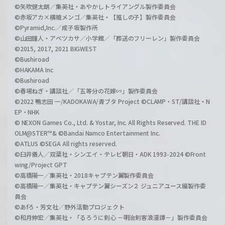
©矢吹健太朗／集英社・あやかしトライアングル製作委員会
©赤坂アカ×横槍メンゴ／集英社・【推しの子】製作委員会
©Pyramid,Inc.／成子坂製作所
©山田鐘人・アベツカサ／小学館／「葬送のフリーレン」製作委員会
©2015, 2017, 2021 BIGWEST
©Bushiroad
©HAKAMA Inc
©Bushiroad
©春場ねぎ・講談社／「五等分の花嫁∽」製作委員会
©2022 鴨志田 一/KADOKAWA/青ブタ Project ©CLAMP・ST/講談社・N
EP・NHK
© NEXON Games Co., Ltd. & Yostar, Inc. All Rights Reserved. THE ID
OLM@STER™& ©Bandai Namco Entertainment Inc.
©ATLUS ©SEGA All rights reserved.
©臼井儀人／双葉社・シンエイ・テレビ朝日・ADK 1993-2024 ©Front
wing/Project GPT
©高橋陽一／集英社・2018キャプテン翼製作委員会
©高橋陽一／集英社・キャプテン翼シーズン２ ジュニアユース編製作委
員会
©あfろ・芳文社／野外活動プロジェクト
©和月伸宏／集英社・「るろうに剣心 －明治剣客浪漫譚－」製作委員会