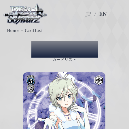
メ
ヴ
ニ
ァ
JP
EN
ュ
イ
ー
ス
Home
Card List
シ
ュ
Card List
ヴ
ァ
カードリスト
ル
ツ
｜
W
e
i
ß
S
c
h