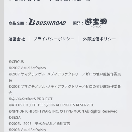
W
T
e
u
i
b
商品企画：
開発：
ß
e
S
O
運営会社
プライバシーポリシー
外部送信ポリシー
c
f
h
f
w
i
a
©CIRCUS
c
©2007 VisualArt's/Key
r
i
©2007 ヤマグチノボル･メディアファクトリー／ゼロの使い魔製作委員
z
会
a
©2008 ヤマグチノボル･メディアファクトリー／ゼロの使い魔製作委員
l
会
C
©なのはStrikerS PROJECT
h
©ATLUS CO.,LTD.1996,2006 ALL RIGHTS RESERVED.
a
©NIPPON ICHI SOFTWARE INC. ©TYPE-MOON All Rights Reserved.
n
©SEGA
©2005、2009 美水かがみ／角川書店
n
©2008 VisualArt's/Key