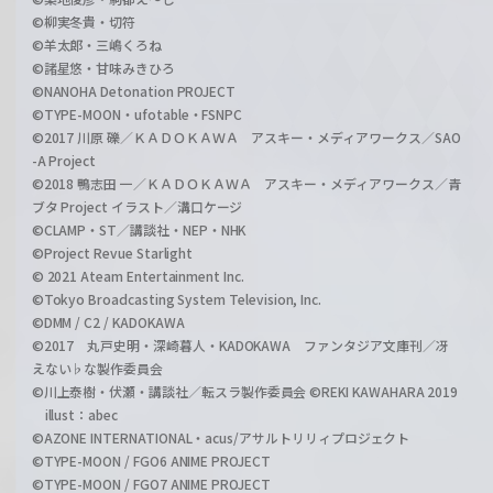
©柳実冬貴・切符
©羊太郎・三嶋くろね
©諸星悠・甘味みきひろ
©NANOHA Detonation PROJECT
©TYPE-MOON・ufotable・FSNPC
©2017 川原 礫／ＫＡＤＯＫＡＷＡ アスキー・メディアワークス／SAO
-A Project
©2018 鴨志田 一／ＫＡＤＯＫＡＷＡ アスキー・メディアワークス／青
ブタ Project イラスト／溝口ケージ
©CLAMP・ST／講談社・NEP・NHK
©Project Revue Starlight
© 2021 Ateam Entertainment Inc.
©Tokyo Broadcasting System Television, Inc.
©DMM / C2 / KADOKAWA
©2017 丸戸史明・深崎暮人・KADOKAWA ファンタジア文庫刊／冴
えない♭な製作委員会
©川上泰樹・伏瀬・講談社／転スラ製作委員会 ©REKI KAWAHARA 2019
illust：abec
©AZONE INTERNATIONAL・acus/アサルトリリィプロジェクト
©TYPE-MOON / FGO6 ANIME PROJECT
©TYPE-MOON / FGO7 ANIME PROJECT