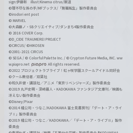
sign:伊藤彰 illust:Kinema citrus/獣道
©理不尽な孫の手/MFブックス/「無職転生」製作委員会
©irodori ent post
© MARVEL
©大森藤ノ・SBクリエイティブ/ダンまち4製作委員会
© 2016 COVER Corp.
©D_CIDE TRAUMEREI PROJECT
©CIRCUS/ ©HIKOSEN
©2001-2021 CIRCUS
© SEGA / © Colorful Palette Inc. / © Crypton Future Media, INC. ww
w.piapro.net
All rights reserved.
©2022 プロジェクトラブライブ！虹ヶ咲学園スクールアイドル同好会
©クール教信者／双葉社
©和久井健・講談社／アニメ「東京リベンジャーズ」製作委員会
©2019 丸戸史明・深崎暮人・KADOKAWA ファンタジア文庫刊／映画も
冴えない製作委員会
©Disney/Pixar
©2014 橘公司・つなこ/KADOKAWA 富士見書房刊/「デート・ア・ライ
ブⅡ」製作委員会
©2019 橘公司・つなこ／KADOKAWA／「デート・ア・ライブⅢ」製作
委員会
©春場ねぎ・講談社／映画「五等分の花嫁」製作委員会 ®KODANSHA