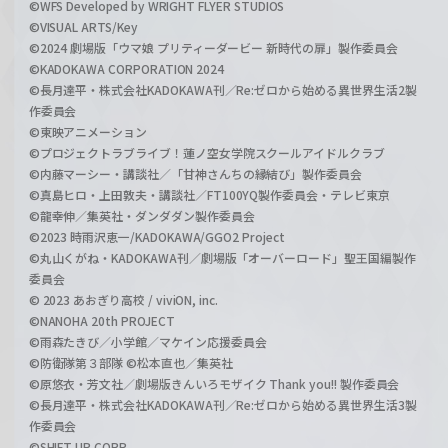
©WFS Developed by WRIGHT FLYER STUDIOS
©VISUAL ARTS/Key
©2024 劇場版「ウマ娘 プリティーダービー 新時代の扉」製作委員会
©KADOKAWA CORPORATION 2024
©長月達平・株式会社KADOKAWA刊／Re:ゼロから始める異世界生活2製
作委員会
©東映アニメーション
©プロジェクトラブライブ！蓮ノ空女学院スクールアイドルクラブ
©内藤マーシー・講談社／「甘神さんちの縁結び」製作委員会
©真島ヒロ・上田敦夫・講談社／FT100YQ製作委員会・テレビ東京
©龍幸伸／集英社・ダンダダン製作委員会
©2023 時雨沢恵一/KADOKAWA/GGO2 Project
©丸山くがね・KADOKAWA刊／劇場版「オーバーロード」聖王国編製作
委員会
© 2023 あおぎり高校 / viviON, inc.
©NANOHA 20th PROJECT
©雨森たきび／小学館／マケイン応援委員会
©防衛隊第３部隊 ©松本直也／集英社
©原悠衣・芳文社／劇場版きんいろモザイク Thank you!! 製作委員会
©長月達平・株式会社KADOKAWA刊／Re:ゼロから始める異世界生活3製
作委員会
©SHIFT UP CORP.