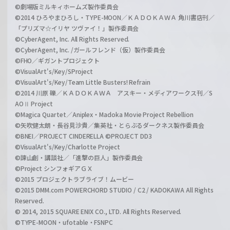
©劇場版ミルキィホームズ製作委員会
©2014 ひろやまひろし・TYPE-MOON／ＫＡＤＯＫＡＷＡ 角川書店刊／
「プリズマ☆イリヤ ツヴァイ！」製作委員会
©CyberAgent, Inc. All Rights Reserved.
©CyberAgent, Inc. /ガールフレンド（仮）製作委員会
©FHO／ギガントプロジェクト
©VisualArt's/Key/SProject
©VisualArt's/Key/Team Little Busters! Refrain
©2014 川原 礫／ＫＡＤＯＫＡＷＡ アスキー・メディアワークス刊／S
AOⅡ Project
©Magica Quartet／Aniplex・Madoka Movie Project Rebellion
©矢吹健太朗・長谷見沙貴／集英社・とらぶるダークネス製作委員会
©BNEI／PROJECT CINDERELLA ©PROJECT DD3
©VisualArt's/Key/Charlotte Project
©諫山創・講談社／「進撃の巨人」製作委員会
©Project シンフォギアＧＸ
©2015 プロジェクトラブライブ！ムービー
©2015 DMM.com POWERCHORD STUDIO / C2 / KADOKAWA All Rights
Reserved.
© 2014, 2015 SQUARE ENIX CO., LTD. All Rights Reserved.
©TYPE-MOON・ufotable・FSNPC