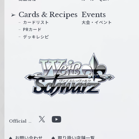
Cards & Recipes
Events
カードリスト
大会・イベント
PRカード
デッキレシピ
ヴ
ァ
イ
ス
シ
ュ
ヴ
ァ
ル
Official
X
Y
ツ
o
｜
お問い合わせ
取り扱い店舗一覧
u