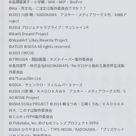
©高橋留美子・小学館／NHK・NEP・ShoPro
©Koi・芳文社／ご注文は製作委員会ですか？？
©2015 川原 礫／KADOKAWA アスキー・メディアワークス刊／AWIB P
roject
©2016 プロジェクトラブライブ！サンシャイン!!
©BanG Dream! Project
©VisualArt's/Key/Rewrite Project
©ATLUS ©SEGA All rights reserved.
©2015 CIRCUS
©TRIGGER・岡田麿里／キズナイーバー製作委員会
©長月達平・株式会社KADOKAWA刊／Re:ゼロから始める異世界生活製
作委員会
©&™Lucasfilm Ltd.
©SEGA／チェンクロ・フィルムパートナーズ
©2016 川原 礫／ＫＡＤＯＫＡＷＡ アスキー・メディアワークス刊／S
AO MOVIE Project
©ViVid Strike PROJECT ©2016 暁なつめ・三嶋くろね／ＫＡＤＯＫＡ
ＷＡ／このすば製作委員会
©ミルキィFFPN製作委員会
© Pokelabo, Inc. ©けものフレンズプロジェクト/KFPA
©2016 ひろやまひろし・TYPE-MOON／KADOKAWA／「プリズマ☆イ
リヤ ドライ!!」製作委員会