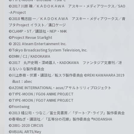
©2017 川原 礫／ＫＡＤＯＫＡＷＡ アスキー・メディアワークス／SAO
-A Project
©2018 鴨志田 一／ＫＡＤＯＫＡＷＡ アスキー・メディアワークス／青
ブタ Project イラスト／溝口ケージ
©CLAMP・ST／講談社・NEP・NHK
©Project Revue Starlight
© 2021 Ateam Entertainment Inc.
©Tokyo Broadcasting System Television, Inc.
©DMM / C2 / KADOKAWA
©2017 丸戸史明・深崎暮人・KADOKAWA ファンタジア文庫刊／冴
えない♭な製作委員会
©川上泰樹・伏瀬・講談社／転スラ製作委員会 ©REKI KAWAHARA 2019
illust：abec
©AZONE INTERNATIONAL・acus/アサルトリリィプロジェクト
©TYPE-MOON / FGO6 ANIME PROJECT
©TYPE-MOON / FGO7 ANIME PROJECT
©Frontwing
©2013 橘公司・つなこ／富士見書房／「デート･ア･ライブ」製作委員会
©春場ねぎ・講談社／「五等分の花嫁」製作委員会 ®KODANSHA
©2001-2020 CIRCUS
©VISUAL ARTS/Key