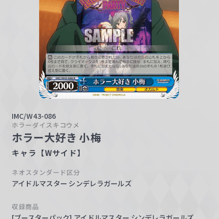
w
a
r
z
IMC/W43-086
ホラーダイスキコウメ
ホラー大好き 小梅
キャラ【Wサイド】
ネオスタンダード区分
アイドルマスター シンデレラガールズ
収録商品
[ブースターパック] アイドルマスター シンデレラガールズ