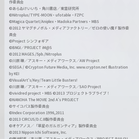
作委員会
©あらゐけいいち・角川書店／東雲研究所
©Nitroplus/TYPE-MOON・ufotable・FZPC
©Magica Quartet/Aniplex・Madoka Partners・MBS
©2012 ヤマグチノボル・メディアファクトリー／ゼロの使い魔Ｆ製作委
員会
©Project シンフォギア
©BNGI／PROJECT iM@S
©2012 MAGES./5pb./Nitroplus
©川原 礫／アスキー・メディアワークス／AW Project
©SEGA / ©Crypton Future Media, Inc. www.crypton.net Illustration
by KEI
©VisualArt's/Key/Team Little Busters!
©川原 礫／アスキー・メディアワークス／SAO Project
©vividred project・MBS ©2013 プロジェクトラブライブ！
©NANOHA The MOVIE 2nd A's PROJECT
©サイコパス製作委員会
©Index Corporation 1996,2011
©2013 CIRCUS/D.C.III製作委員会
©オケアノス／「翠星のガルガンティア」製作委員会
©2013 Nippon Ichi Software, Inc.
©鎌池和馬／冬川基／アスキー・メディアワークス／PROJECT-RAILGU