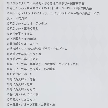
©ミウラタダヒロ／集英社・ゆらぎ荘の幽奈さん製作委員会
©丸山くがね・ＫＡＤＯＫＡＷＡ刊／オーバーロード2製作委員会
©蝸牛くも・SBクリエイティブ／ゴブリンスレイヤー製作委員会 イラ
スト／神奈月昇
©暁なつめ・カカオ・ランタン
©暁なつめ・三嶋くろね
©岩井恭平・るろお
©上栖綴人・Nitroplus
©春日部タケル・ユキヲ
©枯野瑛・ｕｅ ©気がつけば毛玉・かにビーム
©久慈マサムネ・平つくね
©久慈マサムネ・Hisasi
©島田フミカネ・築地俊彦・月並甲介・ヤマグチノボル
©島田フミカネ・南房秀久・飯沼俊規
©しめさば・ぶーた
©竜ノ湖太郎・天之有
©竜ノ湖太郎・焦茶
©竜ノ湖太郎・ももこ
©谷川流・いとうのいぢ
©月夜涙・しおこんぶ
©水野良・グループSNE・出渕裕・左