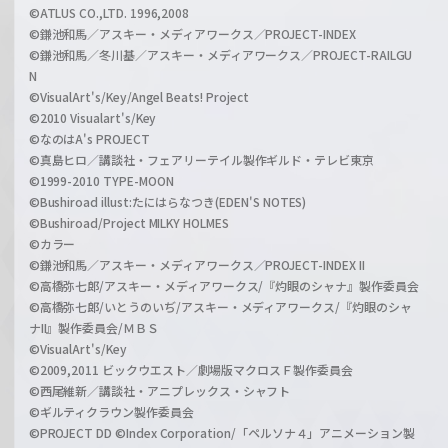
©ATLUS CO.,LTD. 1996,2008
©鎌池和馬／アスキー・メディアワークス／PROJECT-INDEX
©鎌池和馬／冬川基／アスキー・メディアワークス／PROJECT-RAILGU
N
©VisualArt's/Key/Angel Beats! Project
©2010 Visualart's/Key
©なのはA's PROJECT
©真島ヒロ／講談社・フェアリーテイル製作ギルド・テレビ東京
©1999-2010 TYPE-MOON
©Bushiroad illust:たにはらなつき(EDEN'S NOTES)
©Bushiroad/Project MILKY HOLMES
©カラー
©鎌池和馬／アスキー・メディアワークス／PROJECT-INDEX II
©高橋弥七郎/アスキー・メディアワークス/『灼眼のシャナ』製作委員会
©高橋弥七郎/いとうのいぢ/アスキー・メディアワークス/『灼眼のシャ
ナII』製作委員会/ＭＢＳ
©VisualArt's/Key
©2009,2011 ビックウエスト／劇場版マクロスＦ製作委員会
©西尾維新／講談社・アニプレックス・シャフト
©ギルティクラウン製作委員会
©PROJECT DD ©Index Corporation/「ペルソナ４」アニメーション製