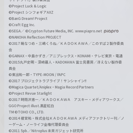
©Project Luck & Logic
©Project シンフォギアAXZ
©BanG Dream! Project
©Craft Egg Inc.
©SEGA／ ©Crypton Future Media, INC. www.piapro.net
©NANOHA Reflection PROJECT
©2017 暁なつめ・三嶋くろね／ＫＡＤＯＫＡＷＡ／このすば２製作委員
会
©GAINAX・中島かずき／アニプレックス・KONAMI・テレビ東京・電通
©2015丸戸史明・深崎暮人・KADOKAWA 富士見書房／冴えない製作委
員会
©東出祐一郎・TYPE-MOON / FAPC
©2017 プロジェクトラブライブ！サンシャイン!!
©Magica Quartet/Aniplex・Magia Record Partners
©Project Revue Starlight
©2017 時雨沢恵一／ＫＡＤＯＫＡＷＡ アスキー・メディアワークス／
GGO Project illust.黒星紅白
TM ©TOHO CO., LTD.
©2014 榎宮祐・株式会社ＫＡＤＯＫＡＷＡ メディアファクトリー刊／ノ
ーゲーム・ノーライフ全権代理委員会
©2011 5pb.／Nitroplus 未来ガジェット研究所