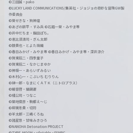
©三田誠・pako
©LUCKY LAND COMMUNICATIONS/集英社・ジョジョの奇妙な冒険GW製
作委員会
©葵せきな・狗神煌
©あざの耕平・すみ兵 ©石踏一榮・みやま零
©井中だちま・飯田ぽち。
©恵比須清司・ぎん太郎
©鏡貴也・とよた瑣織
©春日みかげ・みやま零 ©春日みかげ・みやま零・深井涼介
©賀東招二・四季童子
©賀東招二・なかじまゆか
©神坂一・あらいずみるい
©木村心一・こぶいち むりりん
©榊一郎・なまにくＡＴＫ（ニトロプラス）
©細音啓・猫鍋蒼
©橘公司・つなこ
©築地俊彦・駒都え～じ
©柳実冬貴・切符
©羊太郎・三嶋くろね
©諸星悠・甘味みきひろ
©NANOHA Detonation PROJECT
©TYPE-MOON・ufotable・FSNPC