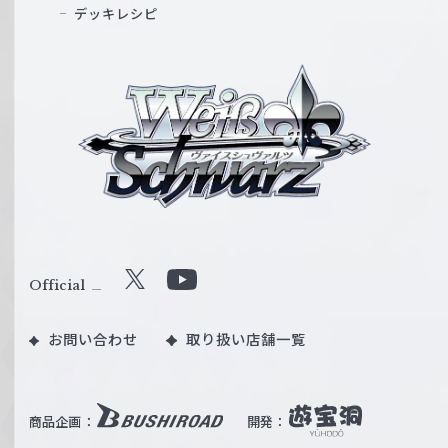
デッキレシピ
ヴ
ァ
イ
ス
シ
ュ
ヴ
ァ
ル
Official
X
Y
ツ
o
｜
お問い合わせ
取り扱い店舗一覧
u
W
T
e
u
i
b
商品企画：
開発：
ß
e