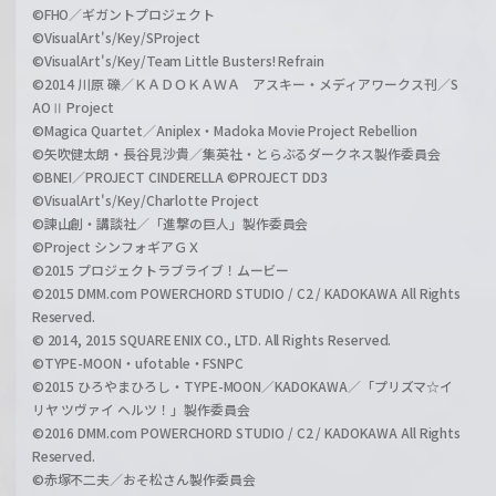
©FHO／ギガントプロジェクト
©VisualArt's/Key/SProject
©VisualArt's/Key/Team Little Busters! Refrain
©2014 川原 礫／ＫＡＤＯＫＡＷＡ アスキー・メディアワークス刊／S
AOⅡ Project
©Magica Quartet／Aniplex・Madoka Movie Project Rebellion
©矢吹健太朗・長谷見沙貴／集英社・とらぶるダークネス製作委員会
©BNEI／PROJECT CINDERELLA ©PROJECT DD3
©VisualArt's/Key/Charlotte Project
©諫山創・講談社／「進撃の巨人」製作委員会
©Project シンフォギアＧＸ
©2015 プロジェクトラブライブ！ムービー
©2015 DMM.com POWERCHORD STUDIO / C2 / KADOKAWA All Rights
Reserved.
© 2014, 2015 SQUARE ENIX CO., LTD. All Rights Reserved.
©TYPE-MOON・ufotable・FSNPC
©2015 ひろやまひろし・TYPE-MOON／KADOKAWA／「プリズマ☆イ
リヤ ツヴァイ ヘルツ！」製作委員会
©2016 DMM.com POWERCHORD STUDIO / C2 / KADOKAWA All Rights
Reserved.
©赤塚不二夫／おそ松さん製作委員会