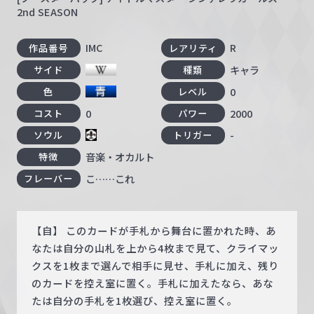
2nd SEASON
IMC
R
作品番号
レアリティ
キャラ
サイド
種類
0
色
レベル
0
2000
コスト
パワー
-
ソウル
トリガー
音楽・オカルト
特徴
こ……これ
フレーバー
【自】 このカードが手札から舞台に置かれた時、あ
なたは自分の山札を上から4枚まで見て、クライマッ
クスを1枚まで選んで相手に見せ、手札に加え、残り
のカードを控え室に置く。手札に加えたなら、あな
たは自分の手札を1枚選び、控え室に置く。