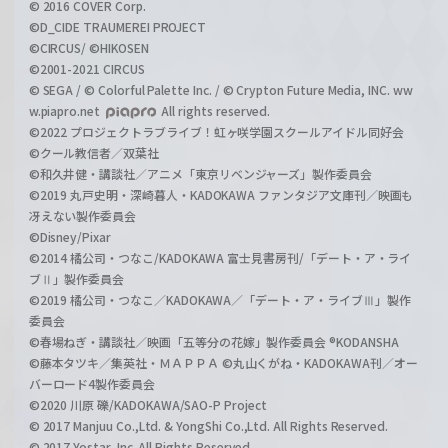
© 2016 COVER Corp.
©D_CIDE TRAUMEREI PROJECT
©CIRCUS/ ©HIKOSEN
©2001-2021 CIRCUS
© SEGA / © Colorful Palette Inc. / © Crypton Future Media, INC. ww
w.piapro.net
All rights reserved.
©2022 プロジェクトラブライブ！虹ヶ咲学園スクールアイドル同好会
©クール教信者／双葉社
©和久井健・講談社／アニメ「東京リベンジャーズ」製作委員会
©2019 丸戸史明・深崎暮人・KADOKAWA ファンタジア文庫刊／映画も
冴えない製作委員会
©Disney/Pixar
©2014 橘公司・つなこ/KADOKAWA 富士見書房刊/「デート・ア・ライ
ブⅡ」製作委員会
©2019 橘公司・つなこ／KADOKAWA／「デート・ア・ライブⅢ」製作
委員会
©春場ねぎ・講談社／映画「五等分の花嫁」製作委員会 ®KODANSHA
©藤本タツキ／集英社・ＭＡＰＰＡ ©丸山くがね・KADOKAWA刊／オー
バーロード4製作委員会
©2020 川原 礫/KADOKAWA/SAO-P Project
© 2017 Manjuu Co.,Ltd. & YongShi Co.,Ltd. All Rights Reserved.
© 2017 Yostar, Inc. All Rights Reserved.