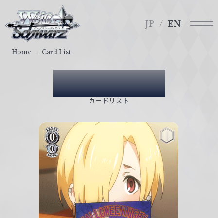
メ
ヴ
ニ
ァ
JP
EN
ュ
イ
ー
ス
Home
Card List
シ
ュ
Card List
ヴ
ァ
カードリスト
ル
ツ
｜
W
e
i
ß
S
c
h