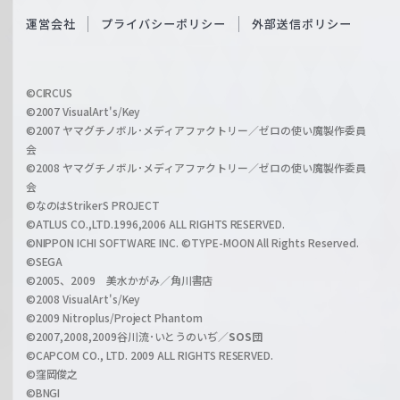
S
O
運営会社
プライバシーポリシー
外部送信ポリシー
c
f
h
f
w
i
a
©CIRCUS
c
©2007 VisualArt's/Key
r
i
©2007 ヤマグチノボル･メディアファクトリー／ゼロの使い魔製作委員
z
会
a
©2008 ヤマグチノボル･メディアファクトリー／ゼロの使い魔製作委員
l
会
C
©なのはStrikerS PROJECT
h
©ATLUS CO.,LTD.1996,2006 ALL RIGHTS RESERVED.
a
©NIPPON ICHI SOFTWARE INC. ©TYPE-MOON All Rights Reserved.
n
©SEGA
©2005、2009 美水かがみ／角川書店
n
©2008 VisualArt's/Key
e
©2009 Nitroplus/Project Phantom
l
©2007,2008,2009谷川流･いとうのいぢ／
SOS団
©CAPCOM CO., LTD. 2009 ALL RIGHTS RESERVED.
©窪岡俊之
©BNGI