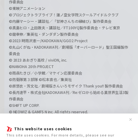
作委員会
©東映アニメーション
©プロジェクトラブライブ！蓮ノ空女学院スクールアイドルクラブ
©内藤マーシー・講談社／「甘神さんちの縁結び」製作委員会
©真島ヒロ・上田敦夫・講談社／FT100YQ製作委員会・テレビ東京
©龍幸伸／集英社・ダンダダン製作委員会
©2023 時雨沢恵一/KADOKAWA/GGO2 Project
©丸山くがね・KADOKAWA刊／劇場版「オーバーロード」聖王国編製作
委員会
© 2023 あおぎり高校 / viviON, inc.
©NANOHA 20th PROJECT
©雨森たきび／小学館／マケイン応援委員会
©防衛隊第３部隊 ©松本直也／集英社
©原悠衣・芳文社／劇場版きんいろモザイク Thank you!! 製作委員会
©長月達平・株式会社KADOKAWA刊／Re:ゼロから始める異世界生活3製
作委員会
©SHIFT UP CORP.
© NEOWIZ & GAMFS N inc. All rights reserved.
©ATLUS. ©SEGA.
✕
©GIRLS und PANZER Projekt
This website uses cookies
©GIRLS und PANZER Film Projekt
This site uses cookies. For more details, please see our
©GIRLS und PANZER Finale Projekt