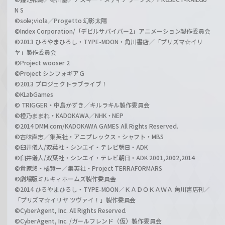
N S
©sole;viola／Progetto 幻影太陽
©Index Corporation/「デビルサバイバー2」アニメーション製作委員会
©2013 ひろやまひろし・TYPE-MOON・角川書店／「プリズマ☆イリ
ヤ」製作委員会
©Project wooser 2
©Project シンフォギアＧ
©2013 プロジェクトラブライブ！
©KLabGames
© TRIGGER・中島かずき／キルラキル製作委員会
©橙乃ままれ・KADOKAWA／NHK・NEP
©2014 DMM.com/KADOKAWA GAMES All Rights Reserved.
©古味直志／集英社・アニプレックス・シャフト・MBS
©臼井儀人/双葉社・シンエイ・テレビ朝日・ADK
©臼井儀人/双葉社・シンエイ・テレビ朝日・ADK 2001,2002,2014
©貴家悠・橘賢一／集英社・Project TERRAFORMARS
©劇場版ミルキィホームズ製作委員会
©2014 ひろやまひろし・TYPE-MOON／ＫＡＤＯＫＡＷＡ 角川書店刊／
「プリズマ☆イリヤ ツヴァイ！」製作委員会
©CyberAgent, Inc. All Rights Reserved.
©CyberAgent, Inc. /ガールフレンド（仮）製作委員会