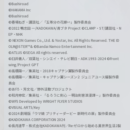
©Bushiroad
©HAKAMA Inc
©Bushiroad
©春場ねぎ・講談社／「五等分の花嫁∽」製作委員会
©2022 鴨志田 一/KADOKAWA/青ブタ Project ©CLAMP・ST/講談社・N
EP・NHK
© NEXON Games Co., Ltd. & Yostar, Inc. All Rights Reserved. THE ID
OLM@STER™& ©Bandai Namco Entertainment Inc.
©ATLUS ©SEGA All rights reserved.
©臼井儀人／双葉社・シンエイ・テレビ朝日・ADK 1993-2024 ©Front
wing/Project GPT
©高橋陽一／集英社・2018キャプテン翼製作委員会
©高橋陽一／集英社・キャプテン翼シーズン２ ジュニアユース編製作委
員会
©あfろ・芳文社／野外活動プロジェクト
©和月伸宏／集英社・「るろうに剣心 －明治剣客浪漫譚－」製作委員会
©WFS Developed by WRIGHT FLYER STUDIOS
©VISUAL ARTS/Key
©2024 劇場版「ウマ娘 プリティーダービー 新時代の扉」製作委員会
©KADOKAWA CORPORATION 2024
©長月達平・株式会社KADOKAWA刊／Re:ゼロから始める異世界生活2製