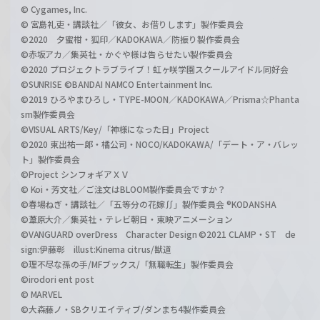
© Cygames, Inc.
© 宮島礼吏・講談社／「彼女、お借りします」製作委員会
©2020 夕蜜柑・狐印／KADOKAWA／防振り製作委員会
©赤坂アカ／集英社・かぐや様は告らせたい製作委員会
©2020 プロジェクトラブライブ！虹ヶ咲学園スクールアイドル同好会
©SUNRISE ©BANDAI NAMCO Entertainment Inc.
©2019 ひろやまひろし・TYPE-MOON／KADOKAWA／Prisma☆Phanta
sm製作委員会
©VISUAL ARTS/Key/「神様になった日」Project
©2020 東出祐一郎・橘公司・NOCO/KADOKAWA/「デート・ア・バレッ
ト」製作委員会
©Project シンフォギアＸＶ
© Koi・芳文社／ご注文はBLOOM製作委員会ですか？
©春場ねぎ・講談社／「五等分の花嫁∬」製作委員会 ®KODANSHA
©葦原大介／集英社・テレビ朝日・東映アニメーション
©VANGUARD overDress Character Design ©2021 CLAMP・ST de
sign:伊藤彰 illust:Kinema citrus/獣道
©理不尽な孫の手/MFブックス/「無職転生」製作委員会
©irodori ent post
© MARVEL
©大森藤ノ・SBクリエイティブ/ダンまち4製作委員会