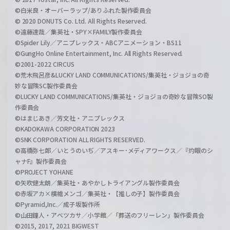
©白米良・オーバーラップ/ありふれた製作委員会
© 2020 DONUTS Co. Ltd. All Rights Reserved.
©遠藤達哉／集英社・SPY×FAMILY製作委員会
©Spider Lily／アニプレックス・ABCアニメーション・BS11
©GungHo Online Entertainment, Inc. All Rights Reserved.
©2001-2022 CIRCUS
©荒木飛呂彦&LUCKY LAND COMMUNICATIONS/集英社・ジョジョの奇
妙な冒険SC製作委員会
©LUCKY LAND COMMUNICATIONS/集英社・ジョジョの奇妙な冒険SO製
作委員会
©はまじあき／芳文社・アニプレックス
©KADOKAWA CORPORATION 2023
©SNK CORPORATION ALL RIGHTS RESERVED.
©高橋弥七郎／いとうのいぢ／アスキー･メディアワークス／『灼眼のシ
ャナF』製作委員会
©PROJECT YOHANE
©矢吹健太朗／集英社・あやかしトライアングル製作委員会
©赤坂アカ×横槍メンゴ／集英社・【推しの子】製作委員会
©Pyramid,Inc.／成子坂製作所
©山田鐘人・アベツカサ／小学館／「葬送のフリーレン」製作委員会
©2015, 2017, 2021 BIGWEST