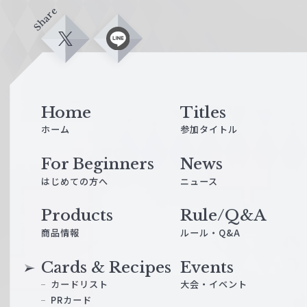
Share
X
L
i
n
e
Home
Titles
ホーム
参加タイトル
For Beginners
News
はじめての方へ
ニュース
Products
Rule/Q&A
商品情報
ルール・Q&A
Cards & Recipes
Events
カードリスト
大会・イベント
PRカード