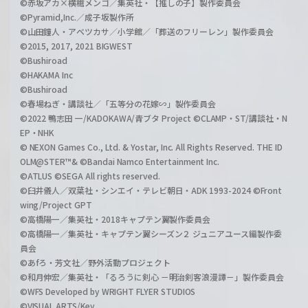
©赤坂アカ×横槍メンゴ／集英社・【推しの子】製作委員会
©Pyramid,Inc.／成子坂製作所
©山田鐘人・アベツカサ／小学館／「葬送のフリーレン」製作委員会
©2015, 2017, 2021 BIGWEST
©Bushiroad
©HAKAMA Inc
©Bushiroad
©春場ねぎ・講談社／「五等分の花嫁∽」製作委員会
©2022 鴨志田 一/KADOKAWA/青ブタ Project ©CLAMP・ST/講談社・N
EP・NHK
© NEXON Games Co., Ltd. & Yostar, Inc. All Rights Reserved. THE ID
OLM@STER™& ©Bandai Namco Entertainment Inc.
©ATLUS ©SEGA All rights reserved.
©臼井儀人／双葉社・シンエイ・テレビ朝日・ADK 1993-2024 ©Front
wing/Project GPT
©高橋陽一／集英社・2018キャプテン翼製作委員会
©高橋陽一／集英社・キャプテン翼シーズン２ ジュニアユース編製作委
員会
©あfろ・芳文社／野外活動プロジェクト
©和月伸宏／集英社・「るろうに剣心 －明治剣客浪漫譚－」製作委員会
©WFS Developed by WRIGHT FLYER STUDIOS
©VISUAL ARTS/Key