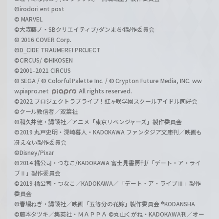
©irodori ent post
© MARVEL
©大森藤ノ・SBクリエイティブ/ダンまち4製作委員会
© 2016 COVER Corp.
©D_CIDE TRAUMEREI PROJECT
©CIRCUS/ ©HIKOSEN
©2001-2021 CIRCUS
© SEGA / © Colorful Palette Inc. / © Crypton Future Media, INC. ww
w.piapro.net
All rights reserved.
©2022 プロジェクトラブライブ！虹ヶ咲学園スクールアイドル同好会
©クール教信者／双葉社
©和久井健・講談社／アニメ「東京リベンジャーズ」製作委員会
©2019 丸戸史明・深崎暮人・KADOKAWA ファンタジア文庫刊／映画も
冴えない製作委員会
©Disney/Pixar
©2014 橘公司・つなこ/KADOKAWA 富士見書房刊/「デート・ア・ライ
ブⅡ」製作委員会
©2019 橘公司・つなこ／KADOKAWA／「デート・ア・ライブⅢ」製作
委員会
©春場ねぎ・講談社／映画「五等分の花嫁」製作委員会 ®KODANSHA
©藤本タツキ／集英社・ＭＡＰＰＡ ©丸山くがね・KADOKAWA刊／オー