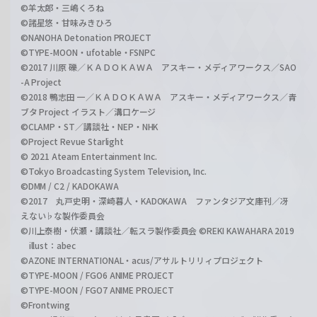
©羊太郎・三嶋くろね
©諸星悠・甘味みきひろ
©NANOHA Detonation PROJECT
©TYPE-MOON・ufotable・FSNPC
©2017 川原 礫／ＫＡＤＯＫＡＷＡ アスキー・メディアワークス／SAO
-A Project
©2018 鴨志田 一／ＫＡＤＯＫＡＷＡ アスキー・メディアワークス／青
ブタ Project イラスト／溝口ケージ
©CLAMP・ST／講談社・NEP・NHK
©Project Revue Starlight
© 2021 Ateam Entertainment Inc.
©Tokyo Broadcasting System Television, Inc.
©DMM / C2 / KADOKAWA
©2017 丸戸史明・深崎暮人・KADOKAWA ファンタジア文庫刊／冴
えない♭な製作委員会
©川上泰樹・伏瀬・講談社／転スラ製作委員会 ©REKI KAWAHARA 2019
illust：abec
©AZONE INTERNATIONAL・acus/アサルトリリィプロジェクト
©TYPE-MOON / FGO6 ANIME PROJECT
©TYPE-MOON / FGO7 ANIME PROJECT
©Frontwing