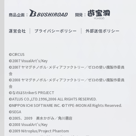
e
u
i
b
商品企画：
開発：
ß
e
S
O
運営会社
プライバシーポリシー
外部送信ポリシー
c
f
h
f
w
i
a
©CIRCUS
c
©2007 VisualArt's/Key
r
i
©2007 ヤマグチノボル･メディアファクトリー／ゼロの使い魔製作委員
z
会
a
©2008 ヤマグチノボル･メディアファクトリー／ゼロの使い魔製作委員
l
会
C
©なのはStrikerS PROJECT
h
©ATLUS CO.,LTD.1996,2006 ALL RIGHTS RESERVED.
a
©NIPPON ICHI SOFTWARE INC. ©TYPE-MOON All Rights Reserved.
n
©SEGA
©2005、2009 美水かがみ／角川書店
n
©2008 VisualArt's/Key
e
©2009 Nitroplus/Project Phantom
l