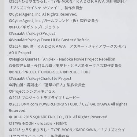
©2014 ひろやまひろし・TYPE-MOON／ＫＡＤＯＫＡＷＡ 角川書店刊／
「プリズマ☆イリヤ ツヴァイ！」製作委員会
©CyberAgent, Inc. All Rights Reserved.
©CyberAgent, Inc. /ガールフレンド（仮）製作委員会
©FHO／ギガントプロジェクト
©VisualArt's/Key/SProject
©VisualArt's/Key/Team Little Busters! Refrain
©2014 川原 礫／ＫＡＤＯＫＡＷＡ アスキー・メディアワークス刊／S
AOⅡ Project
©Magica Quartet／Aniplex・Madoka Movie Project Rebellion
©矢吹健太朗・長谷見沙貴／集英社・とらぶるダークネス製作委員会
©BNEI／PROJECT CINDERELLA ©PROJECT DD3
©VisualArt's/Key/Charlotte Project
©諫山創・講談社／「進撃の巨人」製作委員会
©Project シンフォギアＧＸ
©2015 プロジェクトラブライブ！ムービー
©2015 DMM.com POWERCHORD STUDIO / C2 / KADOKAWA All Rights
Reserved.
© 2014, 2015 SQUARE ENIX CO., LTD. All Rights Reserved.
©TYPE-MOON・ufotable・FSNPC
©2015 ひろやまひろし・TYPE-MOON／KADOKAWA／「プリズマ☆イ
リヤ ツヴァイ ヘルツ！」製作委員会