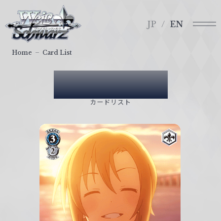
メ
ヴ
ニ
ァ
JP
EN
ュ
イ
ー
ス
Home
Card List
シ
ュ
Card List
ヴ
ァ
カードリスト
ル
ツ
｜
W
e
i
ß
S
c
h