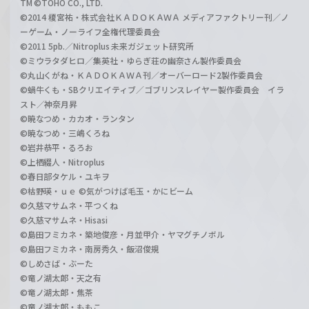
TM ©TOHO CO., LTD.
©2014 榎宮祐・株式会社ＫＡＤＯＫＡＷＡ メディアファクトリー刊／ノ
ーゲーム・ノーライフ全権代理委員会
©2011 5pb.／Nitroplus 未来ガジェット研究所
©ミウラタダヒロ／集英社・ゆらぎ荘の幽奈さん製作委員会
©丸山くがね・ＫＡＤＯＫＡＷＡ刊／オーバーロード2製作委員会
©蝸牛くも・SBクリエイティブ／ゴブリンスレイヤー製作委員会 イラ
スト／神奈月昇
©暁なつめ・カカオ・ランタン
©暁なつめ・三嶋くろね
©岩井恭平・るろお
©上栖綴人・Nitroplus
©春日部タケル・ユキヲ
©枯野瑛・ｕｅ ©気がつけば毛玉・かにビーム
©久慈マサムネ・平つくね
©久慈マサムネ・Hisasi
©島田フミカネ・築地俊彦・月並甲介・ヤマグチノボル
©島田フミカネ・南房秀久・飯沼俊規
©しめさば・ぶーた
©竜ノ湖太郎・天之有
©竜ノ湖太郎・焦茶
©竜ノ湖太郎・ももこ