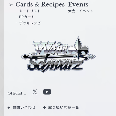
Cards & Recipes
Events
カードリスト
大会・イベント
PRカード
デッキレシピ
ヴ
ァ
イ
ス
シ
ュ
ヴ
ァ
ル
Official
X
Y
ツ
o
｜
お問い合わせ
取り扱い店舗一覧
u
W
T