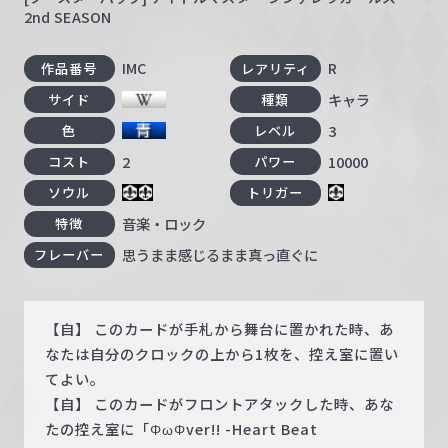
2nd SEASON
IMC
R
作品番号
レアリティ
キャラ
サイド
種類
3
色
レベル
2
10000
コスト
パワー
ソウル
トリガー
音楽・ロック
特徴
思うまま感じるまま真っ直ぐに
フレーバー
【自】 このカードが手札から舞台に置かれた時、あ
なたは自分のクロックの上から1枚を、控え室に置い
てよい。
【自】 このカードがフロントアタックした時、あな
たの控え室に「ΦωΦver!! -Heart Beat