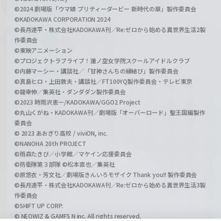
©2024 劇場版「ウマ娘 プリティーダービー 新時代の扉」製作委員会
©KADOKAWA CORPORATION 2024
©長月達平・株式会社KADOKAWA刊／Re:ゼロから始める異世界生活2製
作委員会
©東映アニメーション
©プロジェクトラブライブ！蓮ノ空女学院スクールアイドルクラブ
©内藤マーシー・講談社／「甘神さんちの縁結び」製作委員会
©真島ヒロ・上田敦夫・講談社／FT100YQ製作委員会・テレビ東京
©龍幸伸／集英社・ダンダダン製作委員会
©2023 時雨沢恵一/KADOKAWA/GGO2 Project
©丸山くがね・KADOKAWA刊／劇場版「オーバーロード」聖王国編製作
委員会
© 2023 あおぎり高校 / viviON, inc.
©NANOHA 20th PROJECT
©雨森たきび／小学館／マケイン応援委員会
©防衛隊第３部隊 ©松本直也／集英社
©原悠衣・芳文社／劇場版きんいろモザイク Thank you!! 製作委員会
©長月達平・株式会社KADOKAWA刊／Re:ゼロから始める異世界生活3製
作委員会
©SHIFT UP CORP.
© NEOWIZ & GAMFS N inc. All rights reserved.