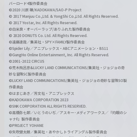
バーロード4製作委員会
©2020 川原 礫/KADOKAWA/SAO-P Project
© 2017 Manjuu Co.,Ltd. & YongShi Co.,Ltd. All Rights Reserved.
© 2017 Yostar, Inc. All Rights Reserved.
©白米良・オーバーラップ/ありふれた製作委員会
© 2020 DONUTS Co. Ltd. All Rights Reserved.
©遠藤達哉／集英社・SPY×FAMILY製作委員会
©Spider Lily／アニプレックス・ABCアニメーション・BS11
©GungHo Online Entertainment, Inc. All Rights Reserved.
©2001-2022 CIRCUS
©荒木飛呂彦&LUCKY LAND COMMUNICATIONS/集英社・ジョジョの奇
妙な冒険SC製作委員会
©LUCKY LAND COMMUNICATIONS/集英社・ジョジョの奇妙な冒険SO製
作委員会
©はまじあき／芳文社・アニプレックス
©KADOKAWA CORPORATION 2023
©SNK CORPORATION ALL RIGHTS RESERVED.
©高橋弥七郎／いとうのいぢ／アスキー･メディアワークス／『灼眼のシ
ャナF』製作委員会
©PROJECT YOHANE
©矢吹健太朗／集英社・あやかしトライアングル製作委員会