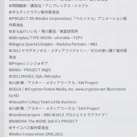
©西尾維新／講談社・アニプレックス・シャフト
©ギルティクラウン製作委員会
©PROJECT DD ©Index Corporation/「ペルソナ４」アニメーション製
作委員会
©あらゐけいいち・角川書店／東雲研究所
©Nitroplus/TYPE-MOON・ufotable・FZPC
©Magica Quartet/Aniplex・Madoka Partners・MBS
©2012 ヤマグチノボル・メディアファクトリー／ゼロの使い魔Ｆ製作委
員会
©Project シンフォギア
©BNGI／PROJECT iM@S
©2012 MAGES./5pb./Nitroplus
©川原 礫／アスキー・メディアワークス／AW Project
©SEGA / ©Crypton Future Media, Inc. www.crypton.net Illustration
by KEI
©VisualArt's/Key/Team Little Busters!
©川原 礫／アスキー・メディアワークス／SAO Project
©vividred project・MBS ©2013 プロジェクトラブライブ！
©NANOHA The MOVIE 2nd A's PROJECT
©サイコパス製作委員会
©Index Corporation 1996,2011