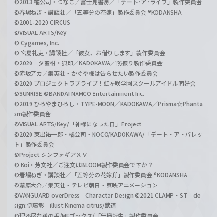
©2013 橘公司・つなこ／富士見書房／「デート･ア･ライブ」製作委員会
©春場ねぎ・講談社／「五等分の花嫁」製作委員会 ®KODANSHA
©2001-2020 CIRCUS
©VISUAL ARTS/Key
© Cygames, Inc.
© 宮島礼吏・講談社／「彼女、お借りします」製作委員会
©2020 夕蜜柑・狐印／KADOKAWA／防振り製作委員会
©赤坂アカ／集英社・かぐや様は告らせたい製作委員会
©2020 プロジェクトラブライブ！虹ヶ咲学園スクールアイドル同好会
©SUNRISE ©BANDAI NAMCO Entertainment Inc.
©2019 ひろやまひろし・TYPE-MOON／KADOKAWA／Prisma☆Phanta
sm製作委員会
©VISUAL ARTS/Key/「神様になった日」Project
©2020 東出祐一郎・橘公司・NOCO/KADOKAWA/「デート・ア・バレッ
ト」製作委員会
©Project シンフォギアＸＶ
© Koi・芳文社／ご注文はBLOOM製作委員会ですか？
©春場ねぎ・講談社／「五等分の花嫁∬」製作委員会 ®KODANSHA
©葦原大介／集英社・テレビ朝日・東映アニメーション
©VANGUARD overDress Character Design ©2021 CLAMP・ST de
sign:伊藤彰 illust:Kinema citrus/獣道
©理不尽な孫の手/MFブックス/「無職転生」製作委員会