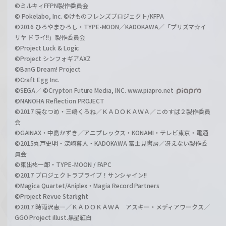
©ミルキィFFPN製作委員会
© Pokelabo, Inc. ©けものフレンズプロジェクト/KFPA
©2016 ひろやまひろし・TYPE-MOON／KADOKAWA／「プリズマ☆イ
リヤ ドライ!!」製作委員会
©Project Luck & Logic
©Project シンフォギアAXZ
©BanG Dream! Project
©Craft Egg Inc.
©SEGA／ ©Crypton Future Media, INC. www.piapro.net
©NANOHA Reflection PROJECT
©2017 暁なつめ・三嶋くろね／ＫＡＤＯＫＡＷＡ／このすば２製作委員
会
©GAINAX・中島かずき／アニプレックス・KONAMI・テレビ東京・電通
©2015丸戸史明・深崎暮人・KADOKAWA 富士見書房／冴えない製作委
員会
©東出祐一郎・TYPE-MOON / FAPC
©2017 プロジェクトラブライブ！サンシャイン!!
©Magica Quartet/Aniplex・Magia Record Partners
©Project Revue Starlight
©2017 時雨沢恵一／ＫＡＤＯＫＡＷＡ アスキー・メディアワークス／
GGO Project illust.黒星紅白