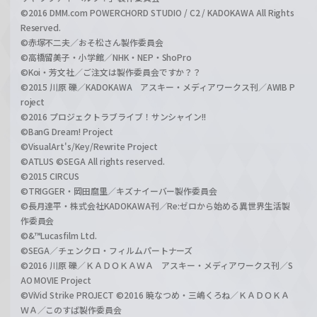
©2016 DMM.com POWERCHORD STUDIO / C2 / KADOKAWA All Rights
Reserved.
©赤塚不二夫／おそ松さん製作委員会
©高橋留美子・小学館／NHK・NEP・ShoPro
©Koi・芳文社／ご注文は製作委員会ですか？？
©2015 川原 礫／KADOKAWA アスキー・メディアワークス刊／AWIB P
roject
©2016 プロジェクトラブライブ！サンシャイン!!
©BanG Dream! Project
©VisualArt's/Key/Rewrite Project
©ATLUS ©SEGA All rights reserved.
©2015 CIRCUS
©TRIGGER・岡田麿里／キズナイーバー製作委員会
©長月達平・株式会社KADOKAWA刊／Re:ゼロから始める異世界生活製
作委員会
©&™Lucasfilm Ltd.
©SEGA／チェンクロ・フィルムパートナーズ
©2016 川原 礫／ＫＡＤＯＫＡＷＡ アスキー・メディアワークス刊／S
AO MOVIE Project
©ViVid Strike PROJECT ©2016 暁なつめ・三嶋くろね／ＫＡＤＯＫＡ
ＷＡ／このすば製作委員会