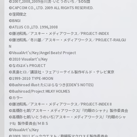
©2007,2008,2009谷川流･いとうのいぢ／
SOS団
©CAPCOM CO., LTD. 2009 ALL RIGHTS RESERVED.
©窪岡俊之
©BNGI
©ATLUS CO.,LTD. 1996,2008
©鎌池和馬／アスキー・メディアワークス／PROJECT-INDEX
©鎌池和馬／冬川基／アスキー・メディアワークス／PROJECT-RAILGU
N
©VisualArt's/Key/Angel Beats! Project
©2010 Visualart's/Key
©なのはA's PROJECT
©真島ヒロ／講談社・フェアリーテイル製作ギルド・テレビ東京
©1999-2010 TYPE-MOON
©Bushiroad illust:たにはらなつき(EDEN'S NOTES)
©Bushiroad/Project MILKY HOLMES
©カラー
©鎌池和馬／アスキー・メディアワークス／PROJECT-INDEX II
©高橋弥七郎/アスキー・メディアワークス/『灼眼のシャナ』製作委員会
©高橋弥七郎/いとうのいぢ/アスキー・メディアワークス/『灼眼のシャ
ナII』製作委員会/ＭＢＳ
©VisualArt's/Key
©2009,2011 ビックウエスト／劇場版マクロスＦ製作委員会