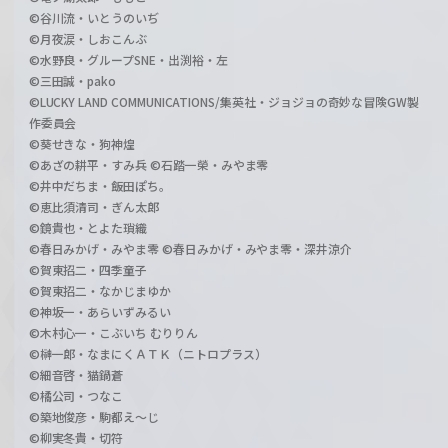
©谷川流・いとうのいぢ
©月夜涙・しおこんぶ
©水野良・グループSNE・出渕裕・左
©三田誠・pako
©LUCKY LAND COMMUNICATIONS/集英社・ジョジョの奇妙な冒険GW製
作委員会
©葵せきな・狗神煌
©あざの耕平・すみ兵 ©石踏一榮・みやま零
©井中だちま・飯田ぽち。
©恵比須清司・ぎん太郎
©鏡貴也・とよた瑣織
©春日みかげ・みやま零 ©春日みかげ・みやま零・深井涼介
©賀東招二・四季童子
©賀東招二・なかじまゆか
©神坂一・あらいずみるい
©木村心一・こぶいち むりりん
©榊一郎・なまにくＡＴＫ（ニトロプラス）
©細音啓・猫鍋蒼
©橘公司・つなこ
©築地俊彦・駒都え～じ
©柳実冬貴・切符