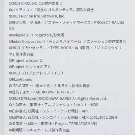
©2013 CIRCUS/D.C.III製作委員会
©オケアノス／「翠星のガルガンティア」製作委員会
©2013 Nippon Ichi Software, Inc.
©鎌池和馬／冬川基／アスキー・メディアワークス／PROJECT-RAILGU
N S
©sole;viola／Progetto 幻影太陽
©Index Corporation/「デビルサバイバー2」アニメーション製作委員会
©2013 ひろやまひろし・TYPE-MOON・角川書店／「プリズマ☆イリ
ヤ」製作委員会
©Project wooser 2
©Project シンフォギアＧ
©2013 プロジェクトラブライブ！
©KLabGames
© TRIGGER・中島かずき／キルラキル製作委員会
©橙乃ままれ・KADOKAWA／NHK・NEP
©2014 DMM.com/KADOKAWA GAMES All Rights Reserved.
©古味直志／集英社・アニプレックス・シャフト・MBS
©臼井儀人/双葉社・シンエイ・テレビ朝日・ADK
©臼井儀人/双葉社・シンエイ・テレビ朝日・ADK 2001,2002,2014
©貴家悠・橘賢一／集英社・Project TERRAFORMARS
©劇場版ミルキィホームズ製作委員会