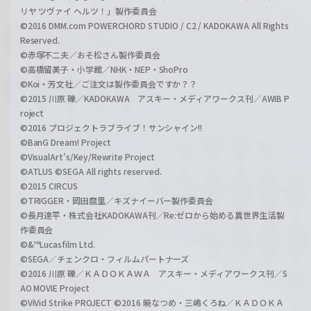
リヤ ツヴァイ ヘルツ！」製作委員会
©2016 DMM.com POWERCHORD STUDIO / C2 / KADOKAWA All Rights
Reserved.
©赤塚不二夫／おそ松さん製作委員会
©高橋留美子・小学館／NHK・NEP・ShoPro
©Koi・芳文社／ご注文は製作委員会ですか？？
©2015 川原 礫／KADOKAWA アスキー・メディアワークス刊／AWIB P
roject
©2016 プロジェクトラブライブ！サンシャイン!!
©BanG Dream! Project
©VisualArt's/Key/Rewrite Project
©ATLUS ©SEGA All rights reserved.
©2015 CIRCUS
©TRIGGER・岡田麿里／キズナイーバー製作委員会
©長月達平・株式会社KADOKAWA刊／Re:ゼロから始める異世界生活製
作委員会
©&™Lucasfilm Ltd.
©SEGA／チェンクロ・フィルムパートナーズ
©2016 川原 礫／ＫＡＤＯＫＡＷＡ アスキー・メディアワークス刊／S
AO MOVIE Project
©ViVid Strike PROJECT ©2016 暁なつめ・三嶋くろね／ＫＡＤＯＫＡ