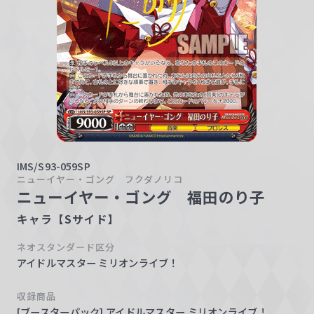
w
a
r
z
IMS/S93-059SP
ニューイヤー・ゴング フクダノリコ
ニューイヤー・ゴング 福田のり子
キャラ【Sサイド】
ネオスタンダード区分
アイドルマスター ミリオンライブ！
収録商品
[ブースターパック] アイドルマスター ミリオンライブ！