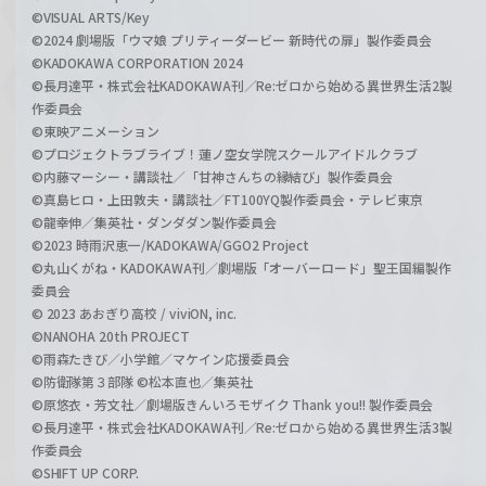
©VISUAL ARTS/Key
©2024 劇場版「ウマ娘 プリティーダービー 新時代の扉」製作委員会
©KADOKAWA CORPORATION 2024
©長月達平・株式会社KADOKAWA刊／Re:ゼロから始める異世界生活2製
作委員会
©東映アニメーション
©プロジェクトラブライブ！蓮ノ空女学院スクールアイドルクラブ
©内藤マーシー・講談社／「甘神さんちの縁結び」製作委員会
©真島ヒロ・上田敦夫・講談社／FT100YQ製作委員会・テレビ東京
©龍幸伸／集英社・ダンダダン製作委員会
©2023 時雨沢恵一/KADOKAWA/GGO2 Project
©丸山くがね・KADOKAWA刊／劇場版「オーバーロード」聖王国編製作
委員会
© 2023 あおぎり高校 / viviON, inc.
©NANOHA 20th PROJECT
©雨森たきび／小学館／マケイン応援委員会
©防衛隊第３部隊 ©松本直也／集英社
©原悠衣・芳文社／劇場版きんいろモザイク Thank you!! 製作委員会
©長月達平・株式会社KADOKAWA刊／Re:ゼロから始める異世界生活3製
作委員会
©SHIFT UP CORP.