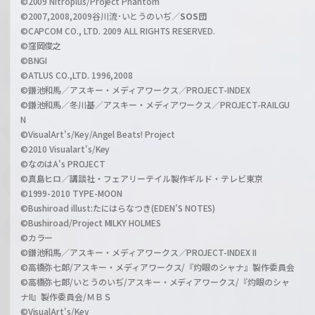
©2009 Nitroplus/Project Phantom
l
©2007,2008,2009谷川流･いとうのいぢ／
SOS団
©CAPCOM CO., LTD. 2009 ALL RIGHTS RESERVED.
©窪岡俊之
©BNGI
©ATLUS CO.,LTD. 1996,2008
©鎌池和馬／アスキー・メディアワークス／PROJECT-INDEX
©鎌池和馬／冬川基／アスキー・メディアワークス／PROJECT-RAILGU
N
©VisualArt's/Key/Angel Beats! Project
©2010 Visualart's/Key
©なのはA's PROJECT
©真島ヒロ／講談社・フェアリーテイル製作ギルド・テレビ東京
©1999-2010 TYPE-MOON
©Bushiroad illust:たにはらなつき(EDEN'S NOTES)
©Bushiroad/Project MILKY HOLMES
©カラー
©鎌池和馬／アスキー・メディアワークス／PROJECT-INDEX II
©高橋弥七郎/アスキー・メディアワークス/『灼眼のシャナ』製作委員会
©高橋弥七郎/いとうのいぢ/アスキー・メディアワークス/『灼眼のシャ
ナII』製作委員会/ＭＢＳ
©VisualArt's/Key