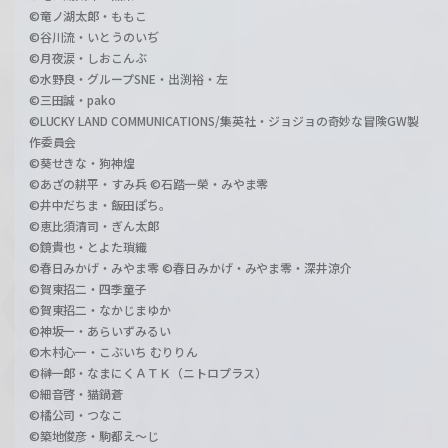
©竜ノ湖太郎・ももこ
©谷川流・いとうのいぢ
©月夜涙・しおこんぶ
©水野良・グループSNE・出渕裕・左
©三田誠・pako
©LUCKY LAND COMMUNICATIONS/集英社・ジョジョの奇妙な冒険GW製
作委員会
©葵せきな・狗神煌
©あざの耕平・すみ兵 ©石踏一榮・みやま零
©井中だちま・飯田ぽち。
©恵比須清司・ぎん太郎
©鏡貴也・とよた瑣織
©春日みかげ・みやま零 ©春日みかげ・みやま零・深井涼介
©賀東招二・四季童子
©賀東招二・なかじまゆか
©神坂一・あらいずみるい
©木村心一・こぶいち むりりん
©榊一郎・なまにくＡＴＫ（ニトロプラス）
©細音啓・猫鍋蒼
©橘公司・つなこ
©築地俊彦・駒都え～じ