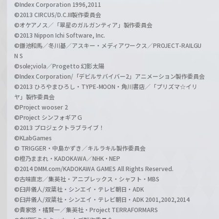
©Index Corporation 1996,2011
©2013 CIRCUS/D.C.III製作委員会
©オケアノス／「翠星のガルガンティア」製作委員会
©2013 Nippon Ichi Software, Inc.
©鎌池和馬／冬川基／アスキー・メディアワークス／PROJECT-RAILGU
N S
©sole;viola／Progetto 幻影太陽
©Index Corporation/「デビルサバイバー2」アニメーション製作委員会
©2013 ひろやまひろし・TYPE-MOON・角川書店／「プリズマ☆イリ
ヤ」製作委員会
©Project wooser 2
©Project シンフォギアＧ
©2013 プロジェクトラブライブ！
©KLabGames
© TRIGGER・中島かずき／キルラキル製作委員会
©橙乃ままれ・KADOKAWA／NHK・NEP
©2014 DMM.com/KADOKAWA GAMES All Rights Reserved.
©古味直志／集英社・アニプレックス・シャフト・MBS
©臼井儀人/双葉社・シンエイ・テレビ朝日・ADK
©臼井儀人/双葉社・シンエイ・テレビ朝日・ADK 2001,2002,2014
©貴家悠・橘賢一／集英社・Project TERRAFORMARS