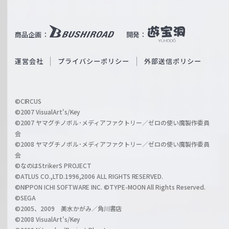
T
e
u
i
b
商品企画：
開発：
ß
e
S
O
運営会社
プライバシーポリシー
外部送信ポリシー
c
f
h
f
w
i
a
©CIRCUS
c
©2007 VisualArt's/Key
r
i
©2007 ヤマグチノボル･メディアファクトリー／ゼロの使い魔製作委員
z
会
a
©2008 ヤマグチノボル･メディアファクトリー／ゼロの使い魔製作委員
l
会
C
©なのはStrikerS PROJECT
h
©ATLUS CO.,LTD.1996,2006 ALL RIGHTS RESERVED.
a
©NIPPON ICHI SOFTWARE INC. ©TYPE-MOON All Rights Reserved.
n
©SEGA
©2005、2009 美水かがみ／角川書店
n
©2008 VisualArt's/Key
e