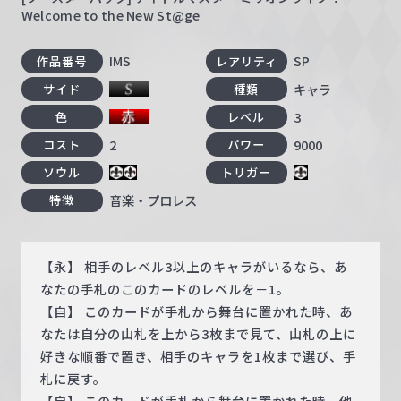
Welcome to the New St@ge
IMS
SP
作品番号
レアリティ
キャラ
サイド
種類
3
色
レベル
2
9000
コスト
パワー
ソウル
トリガー
音楽・プロレス
特徴
【永】 相手のレベル3以上のキャラがいるなら、あ
なたの手札のこのカードのレベルを－1。
【自】 このカードが手札から舞台に置かれた時、あ
なたは自分の山札を上から3枚まで見て、山札の上に
好きな順番で置き、相手のキャラを1枚まで選び、手
札に戻す。
【自】 このカードが手札から舞台に置かれた時、他