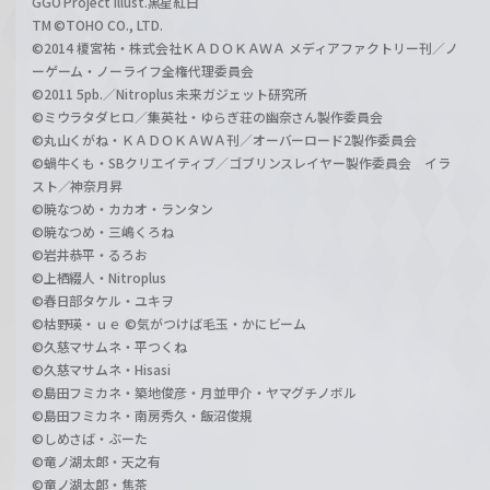
GGO Project illust.黒星紅白
TM ©TOHO CO., LTD.
©2014 榎宮祐・株式会社ＫＡＤＯＫＡＷＡ メディアファクトリー刊／ノ
ーゲーム・ノーライフ全権代理委員会
©2011 5pb.／Nitroplus 未来ガジェット研究所
©ミウラタダヒロ／集英社・ゆらぎ荘の幽奈さん製作委員会
©丸山くがね・ＫＡＤＯＫＡＷＡ刊／オーバーロード2製作委員会
©蝸牛くも・SBクリエイティブ／ゴブリンスレイヤー製作委員会 イラ
スト／神奈月昇
©暁なつめ・カカオ・ランタン
©暁なつめ・三嶋くろね
©岩井恭平・るろお
©上栖綴人・Nitroplus
©春日部タケル・ユキヲ
©枯野瑛・ｕｅ ©気がつけば毛玉・かにビーム
©久慈マサムネ・平つくね
©久慈マサムネ・Hisasi
©島田フミカネ・築地俊彦・月並甲介・ヤマグチノボル
©島田フミカネ・南房秀久・飯沼俊規
©しめさば・ぶーた
©竜ノ湖太郎・天之有
©竜ノ湖太郎・焦茶