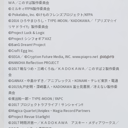
ＷＡ／このすば製作委員会
©ミルキィFFPN製作委員会
© Pokelabo, Inc. ©けものフレンズプロジェクト/KFPA
©2016 ひろやまひろし・TYPE-MOON／KADOKAWA／「プリズマ☆イ
リヤ ドライ!!」製作委員会
©Project Luck & Logic
©Project シンフォギアAXZ
©BanG Dream! Project
©Craft Egg Inc.
©SEGA／ ©Crypton Future Media, INC. www.piapro.net
©NANOHA Reflection PROJECT
©2017 暁なつめ・三嶋くろね／ＫＡＤＯＫＡＷＡ／このすば２製作委員
会
©GAINAX・中島かずき／アニプレックス・KONAMI・テレビ東京・電通
©2015丸戸史明・深崎暮人・KADOKAWA 富士見書房／冴えない製作委
員会
©東出祐一郎・TYPE-MOON / FAPC
©2017 プロジェクトラブライブ！サンシャイン!!
©Magica Quartet/Aniplex・Magia Record Partners
©Project Revue Starlight
©2017 時雨沢恵一／ＫＡＤＯＫＡＷＡ アスキー・メディアワークス／