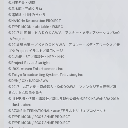
©柳実冬貴・切符
©羊太郎・三嶋くろね
©諸星悠・甘味みきひろ
©NANOHA Detonation PROJECT
©TYPE-MOON・ufotable・FSNPC
©2017 川原 礫／ＫＡＤＯＫＡＷＡ アスキー・メディアワークス／SAO
-A Project
©2018 鴨志田 一／ＫＡＤＯＫＡＷＡ アスキー・メディアワークス／青
ブタ Project イラスト／溝口ケージ
©CLAMP・ST／講談社・NEP・NHK
©Project Revue Starlight
© 2021 Ateam Entertainment Inc.
©Tokyo Broadcasting System Television, Inc.
©DMM / C2 / KADOKAWA
©2017 丸戸史明・深崎暮人・KADOKAWA ファンタジア文庫刊／冴
えない♭な製作委員会
©川上泰樹・伏瀬・講談社／転スラ製作委員会 ©REKI KAWAHARA 2019
illust：abec
©AZONE INTERNATIONAL・acus/アサルトリリィプロジェクト
©TYPE-MOON / FGO6 ANIME PROJECT
©TYPE-MOON / FGO7 ANIME PROJECT