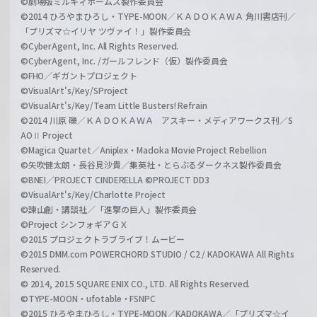
©劇場版ミルキィホームズ製作委員会
©2014 ひろやまひろし・TYPE-MOON／ＫＡＤＯＫＡＷＡ 角川書店刊／
「プリズマ☆イリヤ ツヴァイ！」製作委員会
©CyberAgent, Inc. All Rights Reserved.
©CyberAgent, Inc. /ガールフレンド（仮）製作委員会
©FHO／ギガントプロジェクト
©VisualArt's/Key/SProject
©VisualArt's/Key/Team Little Busters! Refrain
©2014 川原 礫／ＫＡＤＯＫＡＷＡ アスキー・メディアワークス刊／S
AOⅡ Project
©Magica Quartet／Aniplex・Madoka Movie Project Rebellion
©矢吹健太朗・長谷見沙貴／集英社・とらぶるダークネス製作委員会
©BNEI／PROJECT CINDERELLA ©PROJECT DD3
©VisualArt's/Key/Charlotte Project
©諫山創・講談社／「進撃の巨人」製作委員会
©Project シンフォギアＧＸ
©2015 プロジェクトラブライブ！ムービー
©2015 DMM.com POWERCHORD STUDIO / C2 / KADOKAWA All Rights
Reserved.
© 2014, 2015 SQUARE ENIX CO., LTD. All Rights Reserved.
©TYPE-MOON・ufotable・FSNPC
©2015 ひろやまひろし・TYPE-MOON／KADOKAWA／「プリズマ☆イ