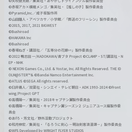
©矢吹健太朗／集英社・あやかしトライアングル製作委員会
©赤坂アカ×横槍メンゴ／集英社・【推しの子】製作委員会
©Pyramid,Inc.／成子坂製作所
©山田鐘人・アベツカサ／小学館／「葬送のフリーレン」製作委員会
©2015, 2017, 2021 BIGWEST
©Bushiroad
©HAKAMA Inc
©Bushiroad
©春場ねぎ・講談社／「五等分の花嫁∽」製作委員会
©2022 鴨志田 一/KADOKAWA/青ブタ Project ©CLAMP・ST/講談社・N
EP・NHK
© NEXON Games Co., Ltd. & Yostar, Inc. All Rights Reserved. THE ID
OLM@STER™& ©Bandai Namco Entertainment Inc.
©ATLUS ©SEGA All rights reserved.
©臼井儀人／双葉社・シンエイ・テレビ朝日・ADK 1993-2024 ©Front
wing/Project GPT
©高橋陽一／集英社・2018キャプテン翼製作委員会
©高橋陽一／集英社・キャプテン翼シーズン２ ジュニアユース編製作委
員会
©あfろ・芳文社／野外活動プロジェクト
©和月伸宏／集英社・「るろうに剣心 －明治剣客浪漫譚－」製作委員会
©WFS Developed by WRIGHT FLYER STUDIOS