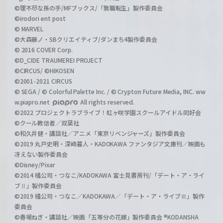
©理不尽な孫の手/MFブックス/「無職転生」製作委員会
©irodori ent post
© MARVEL
©大森藤ノ・SBクリエイティブ/ダンまち4製作委員会
© 2016 COVER Corp.
©D_CIDE TRAUMEREI PROJECT
©CIRCUS/ ©HIKOSEN
©2001-2021 CIRCUS
© SEGA / © Colorful Palette Inc. / © Crypton Future Media, INC. ww
w.piapro.net
All rights reserved.
©2022 プロジェクトラブライブ！虹ヶ咲学園スクールアイドル同好会
©クール教信者／双葉社
©和久井健・講談社／アニメ「東京リベンジャーズ」製作委員会
©2019 丸戸史明・深崎暮人・KADOKAWA ファンタジア文庫刊／映画も
冴えない製作委員会
©Disney/Pixar
©2014 橘公司・つなこ/KADOKAWA 富士見書房刊/「デート・ア・ライ
ブⅡ」製作委員会
©2019 橘公司・つなこ／KADOKAWA／「デート・ア・ライブⅢ」製作
委員会
©春場ねぎ・講談社／映画「五等分の花嫁」製作委員会 ®KODANSHA