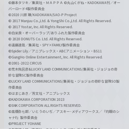
©藤本タツキ／集英社・ＭＡＰＰＡ ©丸山くがね・KADOKAWA刊／オー
バーロード4製作委員会
©2020 川原 礫/KADOKAWA/SAO-P Project
© 2017 Manjuu Co.,Ltd. & YongShi Co.,Ltd. All Rights Reserved.
© 2017 Yostar, Inc. All Rights Reserved.
©白米良・オーバーラップ/ありふれた製作委員会
© 2020 DONUTS Co. Ltd. All Rights Reserved.
©遠藤達哉／集英社・SPY×FAMILY製作委員会
©Spider Lily／アニプレックス・ABCアニメーション・BS11
©GungHo Online Entertainment, Inc. All Rights Reserved.
©2001-2022 CIRCUS
©荒木飛呂彦&LUCKY LAND COMMUNICATIONS/集英社・ジョジョの奇
妙な冒険SC製作委員会
©LUCKY LAND COMMUNICATIONS/集英社・ジョジョの奇妙な冒険SO製
作委員会
©はまじあき／芳文社・アニプレックス
©KADOKAWA CORPORATION 2023
©SNK CORPORATION ALL RIGHTS RESERVED.
©高橋弥七郎／いとうのいぢ／アスキー･メディアワークス／『灼眼のシ
ャナF』製作委員会
©PROJECT YOHANE