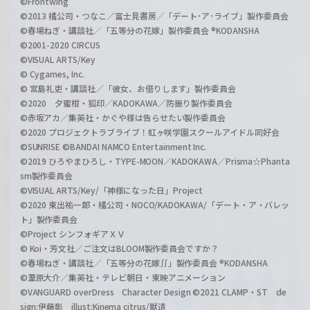
©Frontwing
©2013 橘公司・つなこ／富士見書房／「デート･ア･ライブ」製作委員会
©春場ねぎ・講談社／「五等分の花嫁」製作委員会 ®KODANSHA
©2001-2020 CIRCUS
©VISUAL ARTS/Key
© Cygames, Inc.
© 宮島礼吏・講談社／「彼女、お借りします」製作委員会
©2020 夕蜜柑・狐印／KADOKAWA／防振り製作委員会
©赤坂アカ／集英社・かぐや様は告らせたい製作委員会
©2020 プロジェクトラブライブ！虹ヶ咲学園スクールアイドル同好会
©SUNRISE ©BANDAI NAMCO Entertainment Inc.
©2019 ひろやまひろし・TYPE-MOON／KADOKAWA／Prisma☆Phanta
sm製作委員会
©VISUAL ARTS/Key/「神様になった日」Project
©2020 東出祐一郎・橘公司・NOCO/KADOKAWA/「デート・ア・バレッ
ト」製作委員会
©Project シンフォギアＸＶ
© Koi・芳文社／ご注文はBLOOM製作委員会ですか？
©春場ねぎ・講談社／「五等分の花嫁∬」製作委員会 ®KODANSHA
©葦原大介／集英社・テレビ朝日・東映アニメーション
©VANGUARD overDress Character Design ©2021 CLAMP・ST de
sign:伊藤彰 illust:Kinema citrus/獣道