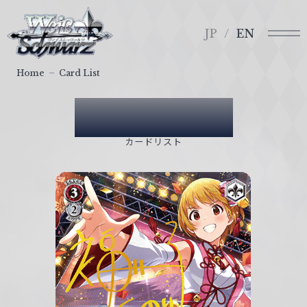
メ
ヴ
ニ
ァ
JP
EN
ュ
イ
ー
ス
Home
Card List
シ
ュ
Card List
ヴ
ァ
カードリスト
ル
ツ
｜
W
e
i
ß
S
c
h