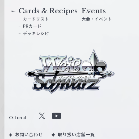
Cards & Recipes
Events
カードリスト
大会・イベント
PRカード
デッキレシピ
ヴ
ァ
イ
ス
シ
ュ
ヴ
ァ
ル
Official
X
Y
ツ
o
｜
お問い合わせ
取り扱い店舗一覧
u
W