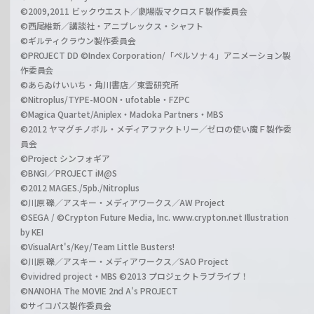
©2009,2011 ビックウエスト／劇場版マクロスＦ製作委員会
©西尾維新／講談社・アニプレックス・シャフト
©ギルティクラウン製作委員会
©PROJECT DD ©Index Corporation/「ペルソナ４」アニメーション製
作委員会
©あらゐけいいち・角川書店／東雲研究所
©Nitroplus/TYPE-MOON・ufotable・FZPC
©Magica Quartet/Aniplex・Madoka Partners・MBS
©2012 ヤマグチノボル・メディアファクトリー／ゼロの使い魔Ｆ製作委
員会
©Project シンフォギア
©BNGI／PROJECT iM@S
©2012 MAGES./5pb./Nitroplus
©川原 礫／アスキー・メディアワークス／AW Project
©SEGA / ©Crypton Future Media, Inc. www.crypton.net Illustration
by KEI
©VisualArt's/Key/Team Little Busters!
©川原 礫／アスキー・メディアワークス／SAO Project
©vividred project・MBS ©2013 プロジェクトラブライブ！
©NANOHA The MOVIE 2nd A's PROJECT
©サイコパス製作委員会