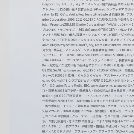
a
Corporation/「ペルソナ４」アニメーション製作委員会
©あらゐけ
クトリー／ゼロの使い魔Ｆ製作委員会
©Project シンフォギア
©BNG
r
ration by KEI
©VisualArt's/Key/Team Little Busters!
©川原 礫／アスキ
z
ndex Corporation 1996,2011
©2013 CIRCUS/D.C.III製作委員会
©
iola／Progetto 幻影太陽
©Index Corporation/「デビルサバ
プロジェクトラブライブ！
©KLabGames
© TRIGGER・中島か
ャフト・MBS
©臼井儀人/双葉社・シンエイ・テレビ朝日・ADK
©臼
やまひろし・TYPE-MOON／ＫＡＤＯＫＡＷＡ 角川書店刊／「プ
alArt's/Key/SProject
©VisualArt's/Key/Team Little Busters! Refrain
見沙貴／集英社・とらぶるダークネス製作委員会
©BNEI／PROJECT 
ライブ！ムービー
©2015 DMM.com POWERCHORD STUDIO / C2 / KA
／KADOKAWA／「プリズマ☆イリヤ ツヴァイ ヘルツ！」製作委員
Koi・芳文社／ご注文は製作委員会ですか？？
©2015 川原 礫／KA
US ©SEGA All rights reserved.
©2015 CIRCUS
©TRIGGER・岡
トナーズ
©2016 川原 礫／ＫＡＤＯＫＡＷＡ アスキー・メディアワークス刊
o, Inc. ©けものフレンズプロジェクト/KFPA
©2016 ひろやまひろし
GA／ ©Crypton Future Media, INC. www.piapro.net
©NA
京・電通
©2015丸戸史明・深崎暮人・KADOKAWA 富士見書房／
ue Starlight
©2017 時雨沢恵一／ＫＡＤＯＫＡＷＡ アスキー・メディアワー
代理委員会
©2011 5pb.／Nitroplus 未来ガジェット研究所
©ミウラ
ー製作委員会 イラスト／神奈月昇
©暁なつめ・カカオ・ランタン
久慈マサムネ・Hisasi
©島田フミカネ・築地俊彦・月並甲介・ヤマ
しおこんぶ
©水野良・グループSNE・出渕裕・左
©三田誠・pako
©
ち。
©恵比須清司・ぎん太郎
©鏡貴也・とよた瑣織
©春日みかげ・
にくＡＴＫ（ニトロプラス）
©細音啓・猫鍋蒼
©橘公司・つなこ
©
礫／ＫＡＤＯＫＡＷＡ アスキー・メディアワークス／SAO-A Projec