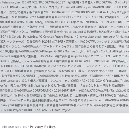
Television, Inc.
©DMM / C2 / KADOKAWA
©2017 丸戸史明・深崎暮人・KADOKAWA ファン
INTERNATIONAL・acus/アサルトリリィプロジェクト
©TYPE-MOON / FGO6 ANIME PROJECT
©TYPE
社／「五等分の花嫁」製作委員会 ®KODANSHA
©2001-2020 CIRCUS
©VISUAL ARTS/Key
© Cygame
／集英社・かぐや様は告らせたい製作委員会
©2020 プロジェクトラブライブ！虹ヶ咲学園スクール
asm製作委員会
©VISUAL ARTS/Key/「神様になった日」Project
©2020 東出祐一郎・橘公司・NOCO
春場ねぎ・講談社／「五等分の花嫁∬」製作委員会 ®KODANSHA
©葦原大介／集英社・テレビ朝日・
な孫の手/MFブックス/「無職転生」製作委員会
©irodori ent post
© MARVEL
©大森藤ノ・SBクリエ
EGA / © Colorful Palette Inc. / © Crypton Future Media, INC. www.piapro.net
All rights
東京リベンジャーズ」製作委員会
©2019 丸戸史明・深崎暮人・KADOKAWA ファンタジア文庫刊
9 橘公司・つなこ／KADOKAWA／「デート・ア・ライブⅢ」製作委員会
©春場ねぎ・講談社／映画「五等
2020 川原 礫/KADOKAWA/SAO-P Project
© 2017 Manjuu Co.,Ltd. & YongShi Co.,Ltd. All Rights R
eserved.
©遠藤達哉／集英社・SPY×FAMILY製作委員会
©Spider Lily／アニプレックス・ABCアニ
UNICATIONS/集英社・ジョジョの奇妙な冒険SC製作委員会
©LUCKY LAND COMMUNICATIONS
ALL RIGHTS RESERVED.
©高橋弥七郎／いとうのいぢ／アスキー･メディアワークス／『灼眼のシャ
【推しの子】製作委員会
©Pyramid,Inc.／成子坂製作所
©山田鐘人・アベツカサ／小学館／「葬送の
」製作委員会
©2022 鴨志田 一/KADOKAWA/青ブタ Project ©CLAMP・ST/講談社・NEP・NHK
© NEXO
rights reserved.
©臼井儀人／双葉社・シンエイ・テレビ朝日・ADK 1993-2024 ©Frontwing/Projec
©あfろ・芳文社／野外活動プロジェクト
©和月伸宏／集英社・「るろうに剣心 －明治剣客浪漫譚－
」製作委員会
©KADOKAWA CORPORATION 2024
©長月達平・株式会社KADOKAWA刊／Re:ゼロか
・講談社／「甘神さんちの縁結び」製作委員会
©真島ヒロ・上田敦夫・講談社／FT100YQ製作委員
／劇場版「オーバーロード」聖王国編製作委員会
© 2023 あおぎり高校 / viviON, inc.
©NANOHA 20th 
k you!! 製作委員会
©長月達平・株式会社KADOKAWA刊／Re:ゼロから始める異世界生活3製作
ZER Film Projekt
©GIRLS und PANZER Finale Projekt
s, please see our
Privacy Policy
.