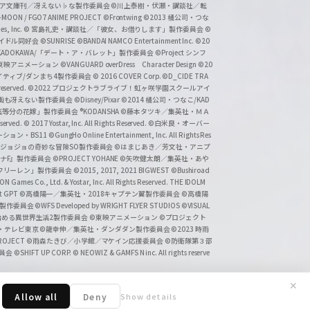
タジア文庫刊／冴えない♭な製作委員会
©川上泰樹・伏瀬・講談社／転
-MOON / FGO7 ANIME PROJECT
©Frontwing
©2013 橘公司・つな
s, Inc.
© 宮島礼吏・講談社／「彼女、お借りします」製作委員会
©
アイドル同好会
©SUNRISE ©BANDAI NAMCO Entertainment Inc.
©20
/KADOKAWA/「デート・ア・バレット」製作委員会
©Project シンフ
東映アニメーション
©VANGUARD overDress Character Design ©20
イティブ/ダンまち4製作委員会
© 2016 COVER Corp.
©D_CIDE TRA
 reserved.
©2022 プロジェクトラブライブ！虹ヶ咲学園スクールアイ
／映画も冴えない製作委員会
©Disney/Pixar
©2014 橘公司・つなこ/KAD
分の花嫁」製作委員会 ®KODANSHA
©藤本タツキ／集英社・ＭＡ
eserved.
© 2017 Yostar, Inc. All Rights Reserved.
©白米良・オーバー
メーション・BS11
©GungHo Online Entertainment, Inc. All Rights Res
/集英社・ジョジョの奇妙な冒険SO製作委員会
©はまじあき／芳文社・アニプ
ナF』製作委員会
©PROJECT YOHANE
©矢吹健太朗／集英社・あや
フリーレン」製作委員会
©2015, 2017, 2021 BIGWEST
©Bushiroad
N Games Co., Ltd. & Yostar, Inc. All Rights Reserved. THE IDOLM
t GPT
©高橋陽一／集英社・2018キャプテン翼製作委員会
©高橋陽
」製作委員会
©WFS Developed by WRIGHT FLYER STUDIOS
©VISUAL
ら始める異世界生活2製作委員会
©東映アニメーション
©プロジェクト
会・テレビ東京
©龍幸伸／集英社・ダンダダン製作委員会
©2023 時雨
PROJECT
©雨森たきび／小学館／マケイン応援委員会
©防衛隊第３部
委員会
©SHIFT UP CORP.
© NEOWIZ & GAMFS N inc. All rights reserve
✕
Allow all
Deny
Show details