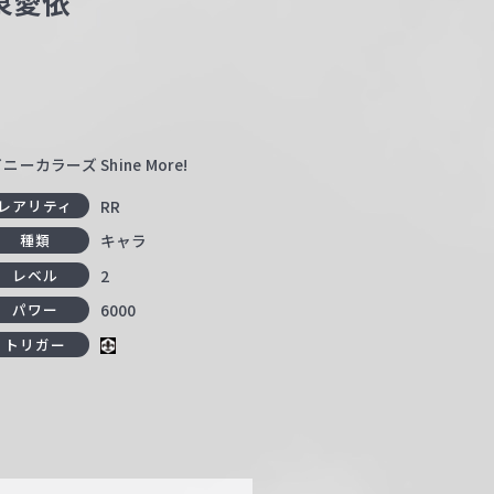
泉愛依
カラーズ Shine More!
RR
レアリティ
キャラ
種類
2
レベル
6000
パワー
トリガー