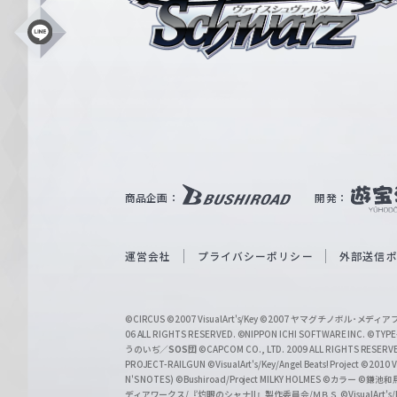
ス
シ
L
i
ュ
n
e
ヴ
ァ
ル
ツ
｜
商品企画：
開発：
W
e
i
運営会社
プライバシーポリシー
外部送信
ß
S
©CIRCUS
©2007 VisualArt's/Key
©2007 ヤマグチノボル･メデ
c
06 ALL RIGHTS RESERVED.
©NIPPON ICHI SOFTWARE INC. ©TYPE-
うのいぢ／
SOS団
©CAPCOM CO., LTD. 2009 ALL RIGHTS RESERV
h
PROJECT-RAILGUN
©VisualArt's/Key/Angel Beats! Project
©2010 Vi
w
N'S NOTES)
©Bushiroad/Project MILKY HOLMES
©カラー
©鎌池和馬
ディアワークス/『灼眼のシャナII』製作委員会/ＭＢＳ
©VisualArt's