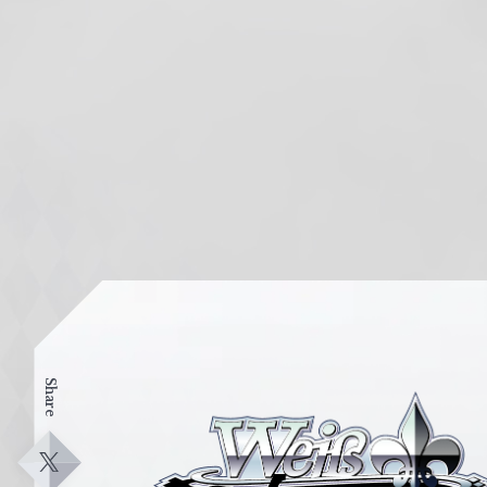
Share
ヴ
ァ
イ
X