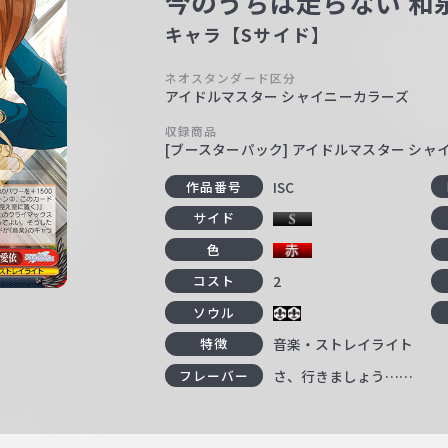
今のうちは走らない 和
キャラ【Sサイド】
ネオスタンダード区分
アイドルマスター シャイニーカラーズ
収録商品
[ブースターパック] アイドルマスター シャイニー
ISC
作品番号
サイド
色
2
コスト
ソウル
音楽・ストレイライト
特徴
さ、行きましょう……
フレーバー