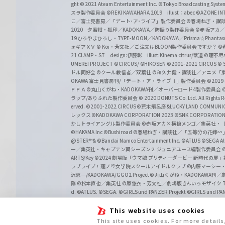
ght
© 2021 Ateam Entertainment Inc.
©Tokyo Broadcasting System 
スラ製作委員会 ©REKI KAWAHARA 2019 illust：abec
©AZONE 
こ／富士見書房／「デート･ア･ライブ」製作委員会
©春場ねぎ・講談
2020 夕蜜柑・狐印／KADOKAWA／防振り製作委員会
©赤坂アカ
19 ひろやまひろし・TYPE-MOON／KADOKAWA／Prisma☆Phant
ォギアＸＶ
© Koi・芳文社／ご注文はBLOOM製作委員会ですか？
©
21 CLAMP・ST design:伊藤彰 illust:Kinema citrus/獣道
©理不尽
UMEREI PROJECT
©CIRCUS/ ©HIKOSEN
©2001-2021 CIRCUS
© S
ドル同好会
©クール教信者／双葉社
©和久井健・講談社／アニメ「
OKAWA 富士見書房刊/「デート・ア・ライブⅡ」製作委員会
©201
ＰＰＡ ©丸山くがね・KADOKAWA刊／オーバーロード4製作委員会
©
ラップ/ありふれた製作委員会
© 2020 DONUTS Co. Ltd. All Rights R
erved.
©2001-2022 CIRCUS
©荒木飛呂彦&LUCKY LAND COMM
レックス
©KADOKAWA CORPORATION 2023
©SNK CORPORATION 
かしトライアングル製作委員会
©赤坂アカ×横槍メンゴ／集英社・
©HAKAMA Inc
©Bushiroad
©春場ねぎ・講談社／「五等分の花嫁∽
@STER™& ©Bandai Namco Entertainment Inc.
©ATLUS ©SEGA All 
一／集英社・キャプテン翼シーズン２ ジュニアユース編製作委員会
ARTS/Key
©2024 劇場版「ウマ娘 プリティーダービー 新時代の扉
ラブライブ！蓮ノ空女学院スクールアイドルクラブ
©内藤マーシー
沢恵一/KADOKAWA/GGO2 Project
©丸山くがね・KADOKAWA刊
隊 ©松本直也／集英社
©原悠衣・芳文社／劇場版きんいろモザイク Than
d.
©ATLUS. ©SEGA.
©GIRLS und PANZER Projekt
©GIRLS und PAN
This website uses cookies
This site uses cookies. For more detail