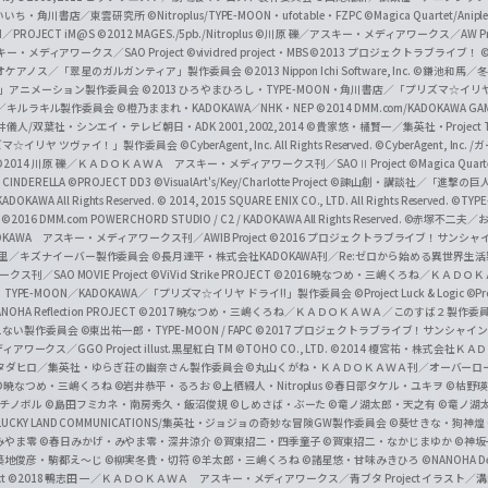
f
いいち・角川書店／東雲研究所
©Nitroplus/TYPE-MOON・ufotable・FZPC
©Magica Quartet/Anip
I／PROJECT iM@S
©2012 MAGES./5pb./Nitroplus
©川原 礫／アスキー・メディアワークス／AW Pro
f
ー・メディアワークス／SAO Project
©vividred project・MBS ©2013 プロジェクトラブライブ！
©
i
オケアノス／「翠星のガルガンティア」製作委員会
©2013 Nippon Ichi Software, Inc.
©鎌池和馬／冬川
イバー2」アニメーション製作委員会
©2013 ひろやまひろし・TYPE-MOON・角川書店／「プリズマ☆イ
c
ずき／キルラキル製作委員会
©橙乃ままれ・KADOKAWA／NHK・NEP
©2014 DMM.com/KADOKAWA GAMES
井儀人/双葉社・シンエイ・テレビ朝日・ADK 2001,2002,2014
©貴家悠・橘賢一／集英社・Project T
i
リズマ☆イリヤ ツヴァイ！」製作委員会
©CyberAgent, Inc. All Rights Reserved.
©CyberAgent, I
a
©2014 川原 礫／ＫＡＤＯＫＡＷＡ アスキー・メディアワークス刊／SAOⅡ Project
©Magica Quart
CINDERELLA ©PROJECT DD3
©VisualArt's/Key/Charlotte Project
©諫山創・講談社／「進撃の巨
l
DOKAWA All Rights Reserved.
© 2014, 2015 SQUARE ENIX CO., LTD. All Rights Reserved.
©TYPE
会
©2016 DMM.com POWERCHORD STUDIO / C2 / KADOKAWA All Rights Reserved.
©赤塚不二夫／
C
DOKAWA アスキー・メディアワークス刊／AWIB Project
©2016 プロジェクトラブライブ！サンシャイ
h
田麿里／キズナイーバー製作委員会
©長月達平・株式会社KADOKAWA刊／Re:ゼロから始める異世界生
／SAO MOVIE Project
©ViVid Strike PROJECT ©2016 暁なつめ・三嶋くろね／Ｋ
a
・TYPE-MOON／KADOKAWA／「プリズマ☆イリヤ ドライ!!」製作委員会
©Project Luck & Logic
©P
NOHA Reflection PROJECT
©2017 暁なつめ・三嶋くろね／ＫＡＤＯＫＡＷＡ／このすば２製作委
n
冴えない製作委員会
©東出祐一郎・TYPE-MOON / FAPC
©2017 プロジェクトラブライブ！サンシャイン!
n
クス／GGO Project illust.黒星紅白
TM ©TOHO CO., LTD.
©2014 榎宮祐・株式会社Ｋ
タダヒロ／集英社・ゆらぎ荘の幽奈さん製作委員会
©丸山くがね・ＫＡＤＯＫＡＷＡ刊／オーバーロ
e
©暁なつめ・三嶋くろね
©岩井恭平・るろお
©上栖綴人・Nitroplus
©春日部タケル・ユキヲ
©枯野瑛
グチノボル
©島田フミカネ・南房秀久・飯沼俊規
©しめさば・ぶーた
©竜ノ湖太郎・天之有
©竜ノ湖
l
LUCKY LAND COMMUNICATIONS/集英社・ジョジョの奇妙な冒険GW製作委員会
©葵せきな・狗神煌
みやま零 ©春日みかげ・みやま零・深井涼介
©賀東招二・四季童子
©賀東招二・なかじまゆか
©神坂
築地俊彦・駒都え～じ
©柳実冬貴・切符
©羊太郎・三嶋くろね
©諸星悠・甘味みきひろ
©NANOHA De
t
©2018 鴨志田 一／ＫＡＤＯＫＡＷＡ アスキー・メディアワークス／青ブタ Project イラスト／