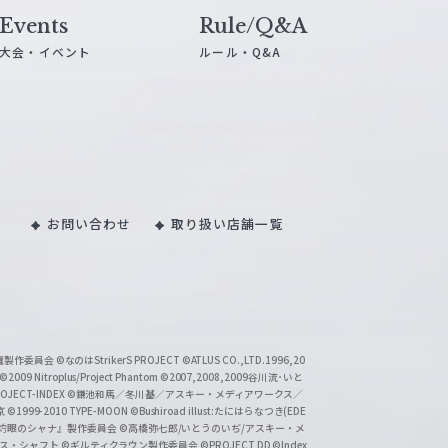
Events
Rule/Q&A
大会・イベント
ルール・Q&A
お問い合わせ
取り扱い店舗一覧
い魔製作委員会
©なのはStrikerS PROJECT
©ATLUS CO.,LTD.1996,20
©2009 Nitroplus/Project Phantom
©2007,2008,2009谷川流･いと
CT-INDEX
©鎌池和馬／冬川基／アスキー・メディアワークス／
京
©1999-2010 TYPE-MOON
©Bushiroad illust:たにはらなつき(EDE
『灼眼のシャナ』製作委員会
©高橋弥七郎/いとうのいぢ/アスキー・メ
クス・シャフト
©ギルティクラウン製作委員会
©PROJECT DD ©Index