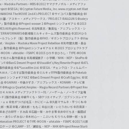
lex・Madoka Partners・MBS
©2012 ヤマグチノボル・メディアファ
ject
©SEGA / ©Crypton Future Media, Inc. www.crypton.net Illust
NANOHA The MOVIE 2nd A's PROJECT
©サイコパス製作委員会
©I
基／アスキー・メディアワークス／PROJECT-RAILGUN S
©sole;v
リヤ」製作委員会
©Project wooser 2
©Project シンフォギアＧ
©2013
 All Rights Reserved.
©古味直志／集英社・アニプレックス・シ
ERRAFORMARS
©劇場版ミルキィホームズ製作委員会
©2014 ひろ
nc. /ガールフレンド（仮）製作委員会
©FHO／ギガントプロジェクト
©Visu
et／Aniplex・Madoka Movie Project Rebellion
©矢吹健太朗・長谷
人」製作委員会
©Project シンフォギアＧＸ
©2015 プロジェクトラブ
-MOON・ufotable・FSNPC
©2015 ひろやまひろし・TYPE-MOON
おそ松さん製作委員会
©高橋留美子・小学館／NHK・NEP・ShoPro
©
ン!!
©BanG Dream! Project
©VisualArt's/Key/Rewrite Project
©ATL
活製作委員会
©&™Lucasfilm Ltd.
©SEGA／チェンクロ・フィルムパー
ＡＤＯＫＡＷＡ／このすば製作委員会
©ミルキィFFPN製作委員会
© Pokelab
roject シンフォギアAXZ
©BanG Dream! Project
©Craft Egg Inc.
©SE
員会
©GAINAX・中島かずき／アニプレックス・KONAMI・テレビ東
!
©Magica Quartet/Aniplex・Magia Record Partners
©Project Rev
ＡＤＯＫＡＷＡ メディアファクトリー刊／ノーゲーム・ノーライフ全権
ード2製作委員会
©蝸牛くも・SBクリエイティブ／ゴブリンスレイヤ
・ｕｅ ©気がつけば毛玉・かにビーム
©久慈マサムネ・平つくね
©
太郎・焦茶
©竜ノ湖太郎・ももこ
©谷川流・いとうのいぢ
©月夜涙・
©あざの耕平・すみ兵 ©石踏一榮・みやま零
©井中だちま・飯田ぽ
一・あらいずみるい
©木村心一・こぶいち むりりん
©榊一郎・なま
tonation PROJECT
©TYPE-MOON・ufotable・FSNPC
©2017 川原
溝口ケージ
©CLAMP・ST／講談社・NEP・NHK
©Project Revue Starli