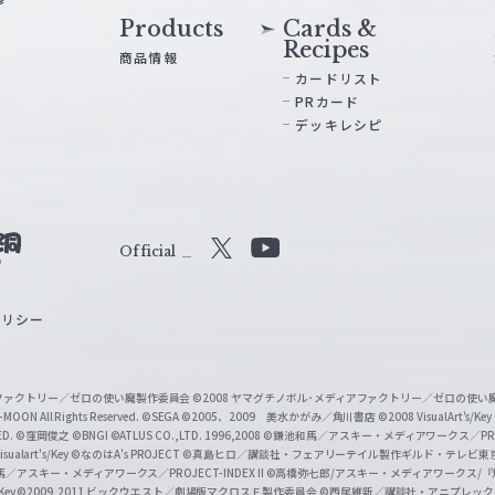
Products
Cards &
Recipes
商品情報
カードリスト
PRカード
デッキレシピ
Official
X
Y
o
ポリシー
u
T
u
ィアファクトリー／ゼロの使い魔製作委員会
©2008 ヤマグチノボル･メディアファクトリー／ゼロの使
b
MOON All Rights Reserved.
©SEGA
©2005、2009 美水かがみ／角川書店
©2008 VisualArt's/Key
ED.
©窪岡俊之
©BNGI
©ATLUS CO.,LTD. 1996,2008
©鎌池和馬／アスキー・メディアワークス／PROJE
e
sualart's/Key
©なのはA's PROJECT
©真島ヒロ／講談社・フェアリーテイル製作ギルド・テレビ東
／アスキー・メディアワークス／PROJECT-INDEX II
©高橋弥七郎/アスキー・メディアワークス/
O
/Key
©2009,2011 ビックウエスト／劇場版マクロスＦ製作委員会
©西尾維新／講談社・アニプレッ