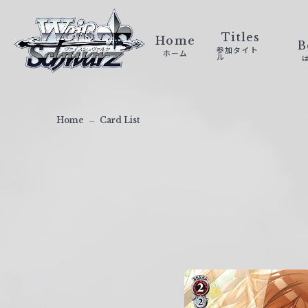
ヴ
ァ
Titles
Home
B
参加タイト
ホーム
イ
ル
ス
シ
ュ
Home
Card List
ヴ
ァ
ル
ツ
｜
W
e
i
ß
S