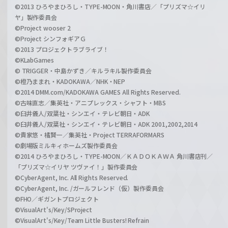
©2013 ひろやまひろし・TYPE-MOON・角川書店／「プリズマ☆イリ
ヤ」製作委員会
©Project wooser 2
©Project シンフォギアＧ
©2013 プロジェクトラブライブ！
©KLabGames
© TRIGGER・中島かずき／キルラキル製作委員会
©橙乃ままれ・KADOKAWA／NHK・NEP
©2014 DMM.com/KADOKAWA GAMES All Rights Reserved.
©古味直志／集英社・アニプレックス・シャフト・MBS
©臼井儀人/双葉社・シンエイ・テレビ朝日・ADK
©臼井儀人/双葉社・シンエイ・テレビ朝日・ADK 2001,2002,2014
©貴家悠・橘賢一／集英社・Project TERRAFORMARS
©劇場版ミルキィホームズ製作委員会
©2014 ひろやまひろし・TYPE-MOON／ＫＡＤＯＫＡＷＡ 角川書店刊／
「プリズマ☆イリヤ ツヴァイ！」製作委員会
©CyberAgent, Inc. All Rights Reserved.
©CyberAgent, Inc. /ガールフレンド（仮）製作委員会
©FHO／ギガントプロジェクト
©VisualArt's/Key/SProject
©VisualArt's/Key/Team Little Busters! Refrain