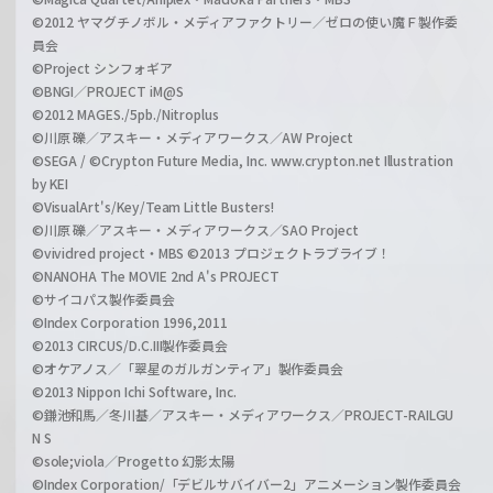
©2012 ヤマグチノボル・メディアファクトリー／ゼロの使い魔Ｆ製作委
員会
©Project シンフォギア
©BNGI／PROJECT iM@S
©2012 MAGES./5pb./Nitroplus
©川原 礫／アスキー・メディアワークス／AW Project
©SEGA / ©Crypton Future Media, Inc. www.crypton.net Illustration
by KEI
©VisualArt's/Key/Team Little Busters!
©川原 礫／アスキー・メディアワークス／SAO Project
©vividred project・MBS ©2013 プロジェクトラブライブ！
©NANOHA The MOVIE 2nd A's PROJECT
©サイコパス製作委員会
©Index Corporation 1996,2011
©2013 CIRCUS/D.C.III製作委員会
©オケアノス／「翠星のガルガンティア」製作委員会
©2013 Nippon Ichi Software, Inc.
©鎌池和馬／冬川基／アスキー・メディアワークス／PROJECT-RAILGU
N S
©sole;viola／Progetto 幻影太陽
©Index Corporation/「デビルサバイバー2」アニメーション製作委員会