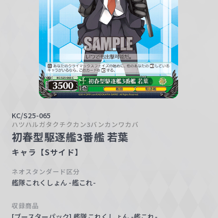
w
a
r
z
KC/S25-065
ハツハルガタクチクカン3バンカンワカバ
初春型駆逐艦3番艦 若葉
キャラ【Sサイド】
ネオスタンダード区分
艦隊これくしょん -艦これ-
収録商品
[ブースターパック] 艦隊これくしょん -艦これ-