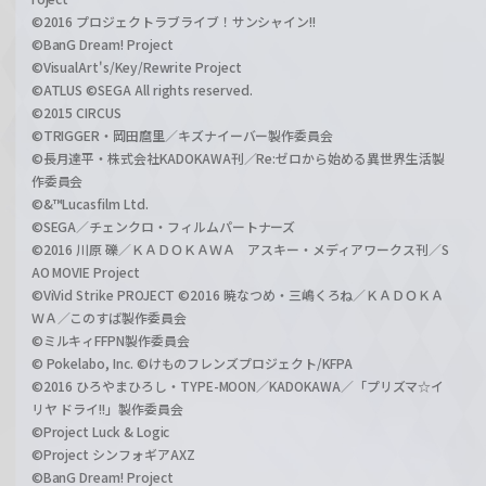
©2016 プロジェクトラブライブ！サンシャイン!!
©BanG Dream! Project
©VisualArt's/Key/Rewrite Project
©ATLUS ©SEGA All rights reserved.
©2015 CIRCUS
©TRIGGER・岡田麿里／キズナイーバー製作委員会
©長月達平・株式会社KADOKAWA刊／Re:ゼロから始める異世界生活製
作委員会
©&™Lucasfilm Ltd.
©SEGA／チェンクロ・フィルムパートナーズ
©2016 川原 礫／ＫＡＤＯＫＡＷＡ アスキー・メディアワークス刊／S
AO MOVIE Project
©ViVid Strike PROJECT ©2016 暁なつめ・三嶋くろね／ＫＡＤＯＫＡ
ＷＡ／このすば製作委員会
©ミルキィFFPN製作委員会
© Pokelabo, Inc. ©けものフレンズプロジェクト/KFPA
©2016 ひろやまひろし・TYPE-MOON／KADOKAWA／「プリズマ☆イ
リヤ ドライ!!」製作委員会
©Project Luck & Logic
©Project シンフォギアAXZ
©BanG Dream! Project