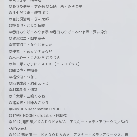
©あざの耕平・すみ兵 ©石踏一榮・みやま零
©井中だちま・飯田ぽち。
©恵比須清司・ぎん太郎
©鏡貴也・とよた瑣織
©春日みかげ・みやま零 ©春日みかげ・みやま零・深井涼介
©賀東招二・四季童子
©賀東招二・なかじまゆか
©神坂一・あらいずみるい
©木村心一・こぶいち むりりん
©榊一郎・なまにくＡＴＫ（ニトロプラス）
©細音啓・猫鍋蒼
©橘公司・つなこ
©築地俊彦・駒都え～じ
©柳実冬貴・切符
©羊太郎・三嶋くろね
©諸星悠・甘味みきひろ
©NANOHA Detonation PROJECT
©TYPE-MOON・ufotable・FSNPC
©2017 川原 礫／ＫＡＤＯＫＡＷＡ アスキー・メディアワークス／SAO
-A Project
©2018 鴨志田 一／ＫＡＤＯＫＡＷＡ アスキー・メディアワークス／青