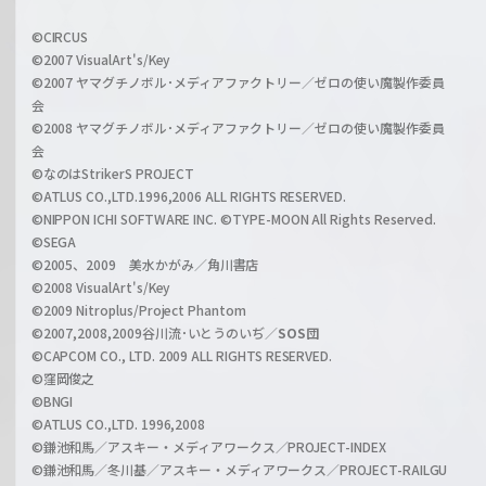
w
i
a
©CIRCUS
c
©2007 VisualArt's/Key
r
i
©2007 ヤマグチノボル･メディアファクトリー／ゼロの使い魔製作委員
z
会
a
©2008 ヤマグチノボル･メディアファクトリー／ゼロの使い魔製作委員
l
会
C
©なのはStrikerS PROJECT
h
©ATLUS CO.,LTD.1996,2006 ALL RIGHTS RESERVED.
a
©NIPPON ICHI SOFTWARE INC. ©TYPE-MOON All Rights Reserved.
n
©SEGA
©2005、2009 美水かがみ／角川書店
n
©2008 VisualArt's/Key
e
©2009 Nitroplus/Project Phantom
l
©2007,2008,2009谷川流･いとうのいぢ／
SOS団
©CAPCOM CO., LTD. 2009 ALL RIGHTS RESERVED.
©窪岡俊之
©BNGI
©ATLUS CO.,LTD. 1996,2008
©鎌池和馬／アスキー・メディアワークス／PROJECT-INDEX
©鎌池和馬／冬川基／アスキー・メディアワークス／PROJECT-RAILGU