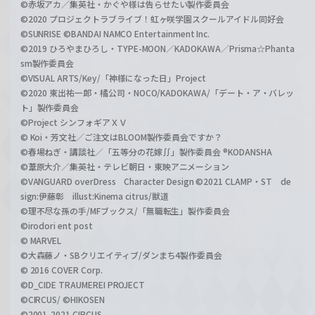
©赤坂アカ／集英社・かぐや様は告らせたい製作委員会
©2020 プロジェクトラブライブ！虹ヶ咲学園スクールアイドル同好会
©SUNRISE ©BANDAI NAMCO Entertainment Inc.
©2019 ひろやまひろし・TYPE-MOON／KADOKAWA／Prisma☆Phanta
sm製作委員会
©VISUAL ARTS/Key/「神様になった日」Project
©2020 東出祐一郎・橘公司・NOCO/KADOKAWA/「デート・ア・バレッ
ト」製作委員会
©Project シンフォギアＸＶ
© Koi・芳文社／ご注文はBLOOM製作委員会ですか？
©春場ねぎ・講談社／「五等分の花嫁∬」製作委員会 ®KODANSHA
©葦原大介／集英社・テレビ朝日・東映アニメーション
©VANGUARD overDress Character Design ©2021 CLAMP・ST de
sign:伊藤彰 illust:Kinema citrus/獣道
©理不尽な孫の手/MFブックス/「無職転生」製作委員会
©irodori ent post
© MARVEL
©大森藤ノ・SBクリエイティブ/ダンまち4製作委員会
© 2016 COVER Corp.
©D_CIDE TRAUMEREI PROJECT
©CIRCUS/ ©HIKOSEN
©2001-2021 CIRCUS