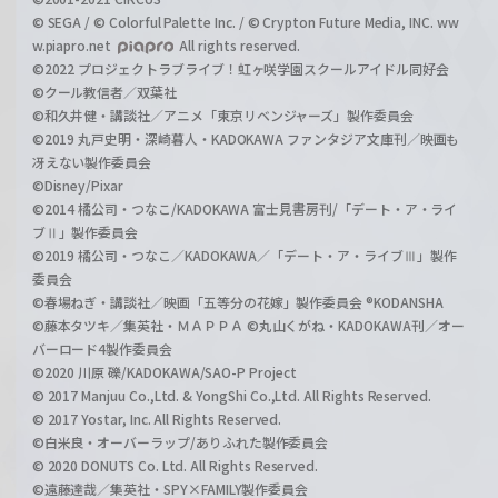
© SEGA / © Colorful Palette Inc. / © Crypton Future Media, INC. ww
w.piapro.net
All rights reserved.
©2022 プロジェクトラブライブ！虹ヶ咲学園スクールアイドル同好会
©クール教信者／双葉社
©和久井健・講談社／アニメ「東京リベンジャーズ」製作委員会
©2019 丸戸史明・深崎暮人・KADOKAWA ファンタジア文庫刊／映画も
冴えない製作委員会
©Disney/Pixar
©2014 橘公司・つなこ/KADOKAWA 富士見書房刊/「デート・ア・ライ
ブⅡ」製作委員会
©2019 橘公司・つなこ／KADOKAWA／「デート・ア・ライブⅢ」製作
委員会
©春場ねぎ・講談社／映画「五等分の花嫁」製作委員会 ®KODANSHA
©藤本タツキ／集英社・ＭＡＰＰＡ ©丸山くがね・KADOKAWA刊／オー
バーロード4製作委員会
©2020 川原 礫/KADOKAWA/SAO-P Project
© 2017 Manjuu Co.,Ltd. & YongShi Co.,Ltd. All Rights Reserved.
© 2017 Yostar, Inc. All Rights Reserved.
©白米良・オーバーラップ/ありふれた製作委員会
© 2020 DONUTS Co. Ltd. All Rights Reserved.
©遠藤達哉／集英社・SPY×FAMILY製作委員会