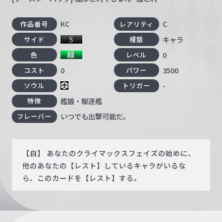
KC
C
作品番号
レアリティ
キャラ
サイド
種類
0
色
レベル
0
3500
コスト
パワー
-
ソウル
トリガー
艦娘・駆逐艦
特徴
いつでも出撃可能だ。
フレーバー
【自】 あなたのクライマックスフェイズの始めに、
他のあなたの【レスト】しているキャラがいるな
ら、このカードを【レスト】する。