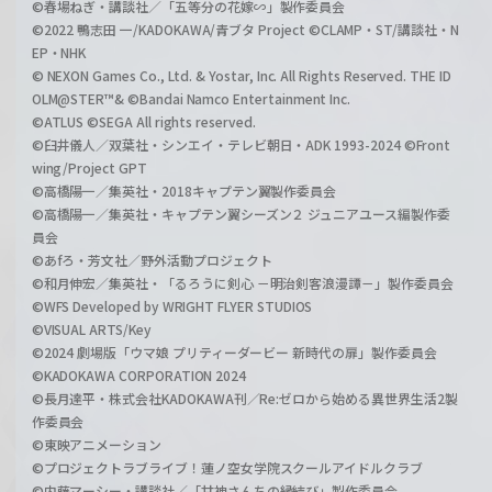
©春場ねぎ・講談社／「五等分の花嫁∽」製作委員会
©2022 鴨志田 一/KADOKAWA/青ブタ Project ©CLAMP・ST/講談社・N
EP・NHK
© NEXON Games Co., Ltd. & Yostar, Inc. All Rights Reserved. THE ID
OLM@STER™& ©Bandai Namco Entertainment Inc.
©ATLUS ©SEGA All rights reserved.
©臼井儀人／双葉社・シンエイ・テレビ朝日・ADK 1993-2024 ©Front
wing/Project GPT
©高橋陽一／集英社・2018キャプテン翼製作委員会
©高橋陽一／集英社・キャプテン翼シーズン２ ジュニアユース編製作委
員会
©あfろ・芳文社／野外活動プロジェクト
©和月伸宏／集英社・「るろうに剣心 －明治剣客浪漫譚－」製作委員会
©WFS Developed by WRIGHT FLYER STUDIOS
©VISUAL ARTS/Key
©2024 劇場版「ウマ娘 プリティーダービー 新時代の扉」製作委員会
©KADOKAWA CORPORATION 2024
©長月達平・株式会社KADOKAWA刊／Re:ゼロから始める異世界生活2製
作委員会
©東映アニメーション
©プロジェクトラブライブ！蓮ノ空女学院スクールアイドルクラブ
©内藤マーシー・講談社／「甘神さんちの縁結び」製作委員会