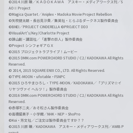
©2014 川原 礫／ＫＡＤＯＫＡＷＡ アスキー・メディアワークス刊／S
AOⅡ Project
©Magica Quartet／Aniplex・Madoka Movie Project Rebellion
©矢吹健太朗・長谷見沙貴／集英社・とらぶるダークネス製作委員会
©BNEI／PROJECT CINDERELLA ©PROJECT DD3
©VisualArt's/Key/Charlotte Project
©諫山創・講談社／「進撃の巨人」製作委員会
©Project シンフォギアＧＸ
©2015 プロジェクトラブライブ！ムービー
©2015 DMM.com POWERCHORD STUDIO / C2 / KADOKAWA All Rights
Reserved.
© 2014, 2015 SQUARE ENIX CO., LTD. All Rights Reserved.
©TYPE-MOON・ufotable・FSNPC
©2015 ひろやまひろし・TYPE-MOON／KADOKAWA／「プリズマ☆イ
リヤ ツヴァイ ヘルツ！」製作委員会
©2016 DMM.com POWERCHORD STUDIO / C2 / KADOKAWA All Rights
Reserved.
©赤塚不二夫／おそ松さん製作委員会
©高橋留美子・小学館／NHK・NEP・ShoPro
©Koi・芳文社／ご注文は製作委員会ですか？？
©2015 川原 礫／KADOKAWA アスキー・メディアワークス刊／AWIB P
roject