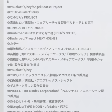
N
©VisualArt's/Key/Angel Beats! Project
©2010 Visualart's/Key
©なのはA's PROJECT
©真島ヒロ／講談社・フェアリーテイル製作ギルド・テレビ東京
©1999-2010 TYPE-MOON
©Bushiroad illust:たにはらなつき(EDEN'S NOTES)
©Bushiroad/Project MILKY HOLMES
©カラー
©鎌池和馬／アスキー・メディアワークス／PROJECT-INDEX II
©高橋弥七郎/アスキー・メディアワークス/『灼眼のシャナ』製作委員会
©高橋弥七郎/いとうのいぢ/アスキー・メディアワークス/『灼眼のシャ
ナII』製作委員会/ＭＢＳ
©VisualArt's/Key
©2009,2011 ビックウエスト／劇場版マクロスＦ製作委員会
©西尾維新／講談社・アニプレックス・シャフト
©ギルティクラウン製作委員会
©PROJECT DD ©Index Corporation/「ペルソナ４」アニメーション製
作委員会
©あらゐけいいち・角川書店／東雲研究所
©Nitroplus/TYPE-MOON・ufotable・FZPC
©Magica Quartet/Aniplex・Madoka Partners・MBS