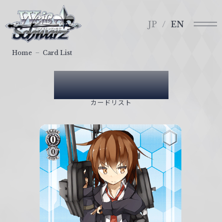
メ
ヴ
ニ
ァ
JP
EN
ュ
イ
ー
ス
Home
Card List
シ
ュ
Card List
ヴ
ァ
カードリスト
ル
ツ
｜
W
e
i
ß
S
c
h