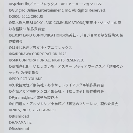
©Spider Lily／アニプレックス・ABCアニメーション・BS11
©GungHo Online Entertainment, Inc. All Rights Reserved.
©2001-2022 CIRCUS
©荒木飛呂彦&LUCKY LAND COMMUNICATIONS/集英社・ジョジョの奇
妙な冒険SC製作委員会
©LUCKY LAND COMMUNICATIONS/集英社・ジョジョの奇妙な冒険SO製
作委員会
©はまじあき／芳文社・アニプレックス
©KADOKAWA CORPORATION 2023
©SNK CORPORATION ALL RIGHTS RESERVED.
©高橋弥七郎／いとうのいぢ／アスキー･メディアワークス／『灼眼のシ
ャナF』製作委員会
©PROJECT YOHANE
©矢吹健太朗／集英社・あやかしトライアングル製作委員会
©赤坂アカ×横槍メンゴ／集英社・【推しの子】製作委員会
©Pyramid,Inc.／成子坂製作所
©山田鐘人・アベツカサ／小学館／「葬送のフリーレン」製作委員会
©2015, 2017, 2021 BIGWEST
©Bushiroad
©HAKAMA Inc
©Bushiroad