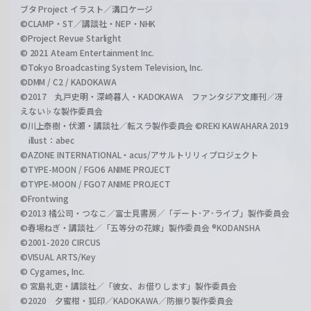
ブタ Project イラスト／溝口ケージ
©CLAMP・ST／講談社・NEP・NHK
©Project Revue Starlight
© 2021 Ateam Entertainment Inc.
©Tokyo Broadcasting System Television, Inc.
©DMM / C2 / KADOKAWA
©2017 丸戸史明・深崎暮人・KADOKAWA ファンタジア文庫刊／冴
えない♭な製作委員会
©川上泰樹・伏瀬・講談社／転スラ製作委員会 ©REKI KAWAHARA 2019
illust：abec
©AZONE INTERNATIONAL・acus/アサルトリリィプロジェクト
©TYPE-MOON / FGO6 ANIME PROJECT
©TYPE-MOON / FGO7 ANIME PROJECT
©Frontwing
©2013 橘公司・つなこ／富士見書房／「デート･ア･ライブ」製作委員会
©春場ねぎ・講談社／「五等分の花嫁」製作委員会 ®KODANSHA
©2001-2020 CIRCUS
©VISUAL ARTS/Key
© Cygames, Inc.
© 宮島礼吏・講談社／「彼女、お借りします」製作委員会
©2020 夕蜜柑・狐印／KADOKAWA／防振り製作委員会