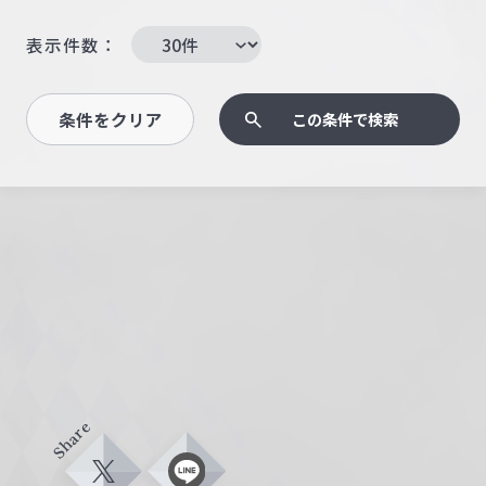
表示件数：
条件をクリア
この条件で検索
Share
X
L