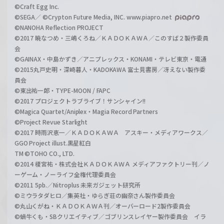
©Craft Egg Inc.
©SEGA／ ©Crypton Future Media, INC. www.piapro.net
©NANOHA Reflection PROJECT
©2017 暁なつめ・三嶋くろね／ＫＡＤＯＫＡＷＡ／このすば２製作委員
会
©GAINAX・中島かずき／アニプレックス・KONAMI・テレビ東京・電通
©2015丸戸史明・深崎暮人・KADOKAWA 富士見書房／冴えない製作委
員会
©東出祐一郎・TYPE-MOON / FAPC
©2017 プロジェクトラブライブ！サンシャイン!!
©Magica Quartet/Aniplex・Magia Record Partners
©Project Revue Starlight
©2017 時雨沢恵一／ＫＡＤＯＫＡＷＡ アスキー・メディアワークス／
GGO Project illust.黒星紅白
TM ©TOHO CO., LTD.
©2014 榎宮祐・株式会社ＫＡＤＯＫＡＷＡ メディアファクトリー刊／ノ
ーゲーム・ノーライフ全権代理委員会
©2011 5pb.／Nitroplus 未来ガジェット研究所
©ミウラタダヒロ／集英社・ゆらぎ荘の幽奈さん製作委員会
©丸山くがね・ＫＡＤＯＫＡＷＡ刊／オーバーロード2製作委員会
©蝸牛くも・SBクリエイティブ／ゴブリンスレイヤー製作委員会 イラ