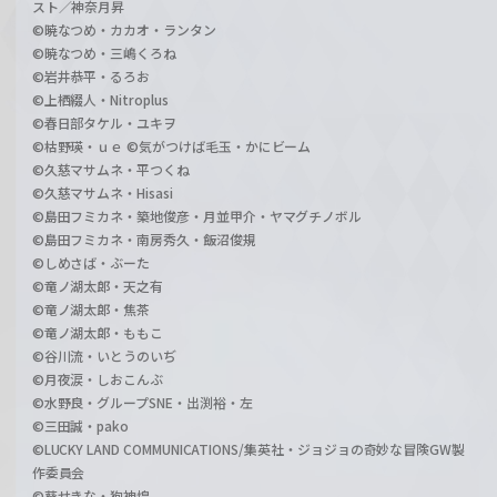
スト／神奈月昇
©暁なつめ・カカオ・ランタン
©暁なつめ・三嶋くろね
©岩井恭平・るろお
©上栖綴人・Nitroplus
©春日部タケル・ユキヲ
©枯野瑛・ｕｅ ©気がつけば毛玉・かにビーム
©久慈マサムネ・平つくね
©久慈マサムネ・Hisasi
©島田フミカネ・築地俊彦・月並甲介・ヤマグチノボル
©島田フミカネ・南房秀久・飯沼俊規
©しめさば・ぶーた
©竜ノ湖太郎・天之有
©竜ノ湖太郎・焦茶
©竜ノ湖太郎・ももこ
©谷川流・いとうのいぢ
©月夜涙・しおこんぶ
©水野良・グループSNE・出渕裕・左
©三田誠・pako
©LUCKY LAND COMMUNICATIONS/集英社・ジョジョの奇妙な冒険GW製
作委員会
©葵せきな・狗神煌