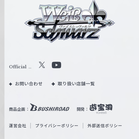
ヴ
ァ
イ
ス
シ
ュ
ヴ
ァ
ル
Official
X
Y
ツ
o
｜
お問い合わせ
取り扱い店舗一覧
u
W
T
e
u
i
b
商品企画：
開発：
ß
e
S
O
運営会社
プライバシーポリシー
外部送信ポリシー
c
f
h
f