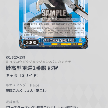
w
a
r
z
KC/S25-159
ミョウコウガタジュウジュン2バンカンナチ
妙高型重巡2番艦 那智
キャラ【Sサイド】
ネオスタンダード区分
艦隊これくしょん -艦これ-
収録商品
[ブースターパック] 艦隊これくしょん -艦これ-