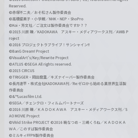
Reserved.
©赤塚不二夫／おそ松さん製作委員会
©高橋留美子・小学館／NHK・NEP・ShoPro
©Koi・芳文社／ご注文は製作委員会ですか？？
©2015 川原 礫／KADOKAWA アスキー・メディアワークス刊／AWIB P
roject
©2016 プロジェクトラブライブ！サンシャイン!!
©BanG Dream! Project
©VisualArt's/Key/Rewrite Project
©ATLUS ©SEGA All rights reserved.
©2015 CIRCUS
©TRIGGER・岡田麿里／キズナイーバー製作委員会
©長月達平・株式会社KADOKAWA刊／Re:ゼロから始める異世界生活製
作委員会
©&™Lucasfilm Ltd.
©SEGA／チェンクロ・フィルムパートナーズ
©2016 川原 礫／ＫＡＤＯＫＡＷＡ アスキー・メディアワークス刊／S
AO MOVIE Project
©ViVid Strike PROJECT ©2016 暁なつめ・三嶋くろね／ＫＡＤＯＫＡ
ＷＡ／このすば製作委員会
©ミルキィFFPN製作委員会