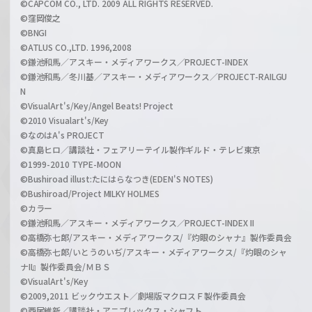
©CAPCOM CO., LTD. 2009 ALL RIGHTS RESERVED.
©窪岡俊之
©BNGI
©ATLUS CO.,LTD. 1996,2008
©鎌池和馬／アスキー・メディアワークス／PROJECT-INDEX
©鎌池和馬／冬川基／アスキー・メディアワークス／PROJECT-RAILGU
N
©VisualArt's/Key/Angel Beats! Project
©2010 Visualart's/Key
©なのはA's PROJECT
©真島ヒロ／講談社・フェアリーテイル製作ギルド・テレビ東京
©1999-2010 TYPE-MOON
©Bushiroad illust:たにはらなつき(EDEN'S NOTES)
©Bushiroad/Project MILKY HOLMES
©カラー
©鎌池和馬／アスキー・メディアワークス／PROJECT-INDEX II
©高橋弥七郎/アスキー・メディアワークス/『灼眼のシャナ』製作委員会
©高橋弥七郎/いとうのいぢ/アスキー・メディアワークス/『灼眼のシャ
ナII』製作委員会/ＭＢＳ
©VisualArt's/Key
©2009,2011 ビックウエスト／劇場版マクロスＦ製作委員会
©西尾維新／講談社・アニプレックス・シャフト