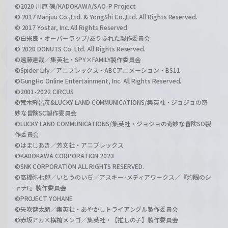
©2020 川原 礫/KADOKAWA/SAO-P Project
© 2017 Manjuu Co.,Ltd. & YongShi Co.,Ltd. All Rights Reserved.
© 2017 Yostar, Inc. All Rights Reserved.
©白米良・オーバーラップ/ありふれた製作委員会
© 2020 DONUTS Co. Ltd. All Rights Reserved.
©遠藤達哉／集英社・SPY×FAMILY製作委員会
©Spider Lily／アニプレックス・ABCアニメーション・BS11
©GungHo Online Entertainment, Inc. All Rights Reserved.
©2001-2022 CIRCUS
©荒木飛呂彦&LUCKY LAND COMMUNICATIONS/集英社・ジョジョの奇
妙な冒険SC製作委員会
©LUCKY LAND COMMUNICATIONS/集英社・ジョジョの奇妙な冒険SO製
作委員会
©はまじあき／芳文社・アニプレックス
©KADOKAWA CORPORATION 2023
©SNK CORPORATION ALL RIGHTS RESERVED.
©高橋弥七郎／いとうのいぢ／アスキー･メディアワークス／『灼眼のシ
ャナF』製作委員会
©PROJECT YOHANE
©矢吹健太朗／集英社・あやかしトライアングル製作委員会
©赤坂アカ×横槍メンゴ／集英社・【推しの子】製作委員会