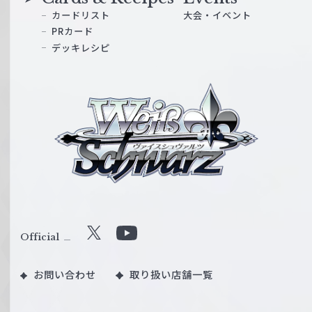
カードリスト
大会・イベント
PRカード
デッキレシピ
ヴ
ァ
イ
ス
シ
ュ
ヴ
ァ
ル
Official
X
Y
ツ
o
｜
お問い合わせ
取り扱い店舗一覧
u
W
T
e
u