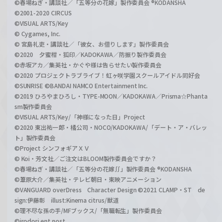
©春場ねぎ・講談社／「五等分の花嫁」製作委員会 ®KODANSHA
©2001-2020 CIRCUS
©VISUAL ARTS/Key
© Cygames, Inc.
© 宮島礼吏・講談社／「彼女、お借りします」製作委員会
©2020 夕蜜柑・狐印／KADOKAWA／防振り製作委員会
©赤坂アカ／集英社・かぐや様は告らせたい製作委員会
©2020 プロジェクトラブライブ！虹ヶ咲学園スクールアイドル同好会
©SUNRISE ©BANDAI NAMCO Entertainment Inc.
©2019 ひろやまひろし・TYPE-MOON／KADOKAWA／Prisma☆Phanta
sm製作委員会
©VISUAL ARTS/Key/「神様になった日」Project
©2020 東出祐一郎・橘公司・NOCO/KADOKAWA/「デート・ア・バレッ
ト」製作委員会
©Project シンフォギアＸＶ
© Koi・芳文社／ご注文はBLOOM製作委員会ですか？
©春場ねぎ・講談社／「五等分の花嫁∬」製作委員会 ®KODANSHA
©葦原大介／集英社・テレビ朝日・東映アニメーション
©VANGUARD overDress Character Design ©2021 CLAMP・ST de
sign:伊藤彰 illust:Kinema citrus/獣道
©理不尽な孫の手/MFブックス/「無職転生」製作委員会
©irodori ent post