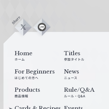
Share
X
L
i
n
e
Home
Titles
ホーム
参加タイトル
For Beginners
News
はじめての方へ
ニュース
Products
Rule/Q&A
商品情報
ルール・Q&A
Cards & Recipes
Events