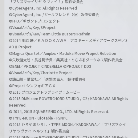
「プリズマ☆イリヤ ツヴァイ！」製作委員会
©CyberAgent, Inc. All Rights Reserved.
©CyberAgent, Inc. /ガールフレンド（仮）製作委員会
©FHO／ギガントプロジェクト
©VisualArt's/Key/SProject
©VisualArt's/Key/Team Little Busters! Refrain
©2014 川原 礫／ＫＡＤＯＫＡＷＡ アスキー・メディアワークス刊／S
AOⅡ Project
©Magica Quartet／Aniplex・Madoka Movie Project Rebellion
©矢吹健太朗・長谷見沙貴／集英社・とらぶるダークネス製作委員会
©BNEI／PROJECT CINDERELLA ©PROJECT DD3
©VisualArt's/Key/Charlotte Project
©諫山創・講談社／「進撃の巨人」製作委員会
©Project シンフォギアＧＸ
©2015 プロジェクトラブライブ！ムービー
©2015 DMM.com POWERCHORD STUDIO / C2 / KADOKAWA All Rights
Reserved.
© 2014, 2015 SQUARE ENIX CO., LTD. All Rights Reserved.
©TYPE-MOON・ufotable・FSNPC
©2015 ひろやまひろし・TYPE-MOON／KADOKAWA／「プリズマ☆イ
リヤ ツヴァイ ヘルツ！」製作委員会
©2016 DMM.com POWERCHORD STUDIO / C2 / KADOKAWA All Rights