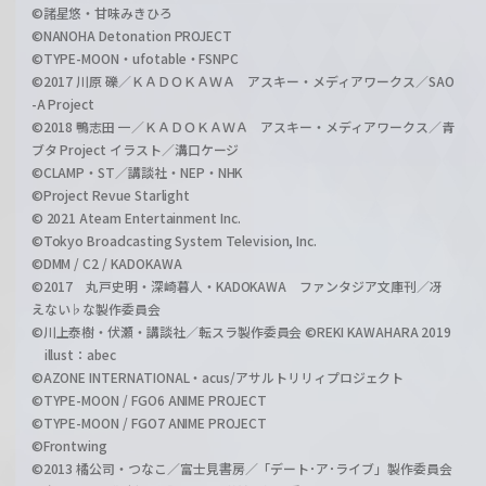
©諸星悠・甘味みきひろ
©NANOHA Detonation PROJECT
©TYPE-MOON・ufotable・FSNPC
©2017 川原 礫／ＫＡＤＯＫＡＷＡ アスキー・メディアワークス／SAO
-A Project
©2018 鴨志田 一／ＫＡＤＯＫＡＷＡ アスキー・メディアワークス／青
ブタ Project イラスト／溝口ケージ
©CLAMP・ST／講談社・NEP・NHK
©Project Revue Starlight
© 2021 Ateam Entertainment Inc.
©Tokyo Broadcasting System Television, Inc.
©DMM / C2 / KADOKAWA
©2017 丸戸史明・深崎暮人・KADOKAWA ファンタジア文庫刊／冴
えない♭な製作委員会
©川上泰樹・伏瀬・講談社／転スラ製作委員会 ©REKI KAWAHARA 2019
illust：abec
©AZONE INTERNATIONAL・acus/アサルトリリィプロジェクト
©TYPE-MOON / FGO6 ANIME PROJECT
©TYPE-MOON / FGO7 ANIME PROJECT
©Frontwing
©2013 橘公司・つなこ／富士見書房／「デート･ア･ライブ」製作委員会