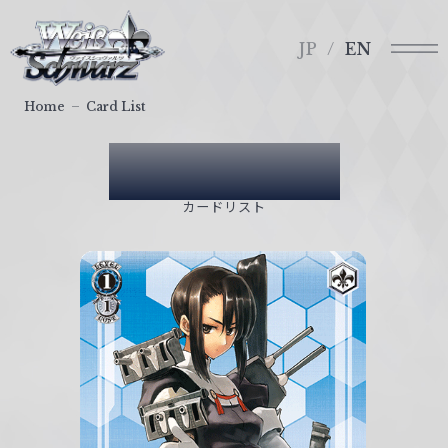
メ
ヴ
ニ
ァ
JP
EN
ュ
イ
ー
ス
Home
Card List
シ
ュ
Card List
ヴ
ァ
カードリスト
ル
ツ
｜
W
e
i
ß
S
c
h