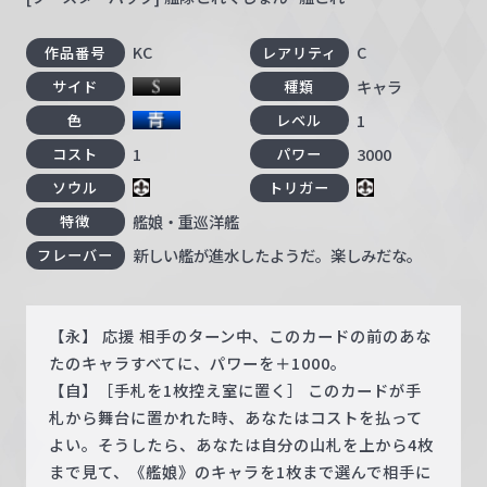
KC
C
作品番号
レアリティ
キャラ
サイド
種類
1
色
レベル
1
3000
コスト
パワー
ソウル
トリガー
艦娘・重巡洋艦
特徴
新しい艦が進水したようだ。楽しみだな。
フレーバー
【永】 応援 相手のターン中、このカードの前のあな
たのキャラすべてに、パワーを＋1000。
【自】［手札を1枚控え室に置く］ このカードが手
札から舞台に置かれた時、あなたはコストを払って
よい。そうしたら、あなたは自分の山札を上から4枚
まで見て、《艦娘》のキャラを1枚まで選んで相手に