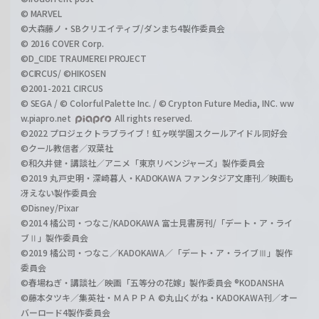
© MARVEL
©大森藤ノ・SBクリエイティブ/ダンまち4製作委員会
© 2016 COVER Corp.
©D_CIDE TRAUMEREI PROJECT
©CIRCUS/ ©HIKOSEN
©2001-2021 CIRCUS
© SEGA / © Colorful Palette Inc. / © Crypton Future Media, INC. ww
w.piapro.net
All rights reserved.
©2022 プロジェクトラブライブ！虹ヶ咲学園スクールアイドル同好会
©クール教信者／双葉社
©和久井健・講談社／アニメ「東京リベンジャーズ」製作委員会
©2019 丸戸史明・深崎暮人・KADOKAWA ファンタジア文庫刊／映画も
冴えない製作委員会
©Disney/Pixar
©2014 橘公司・つなこ/KADOKAWA 富士見書房刊/「デート・ア・ライ
ブⅡ」製作委員会
©2019 橘公司・つなこ／KADOKAWA／「デート・ア・ライブⅢ」製作
委員会
©春場ねぎ・講談社／映画「五等分の花嫁」製作委員会 ®KODANSHA
©藤本タツキ／集英社・ＭＡＰＰＡ ©丸山くがね・KADOKAWA刊／オー
バーロード4製作委員会