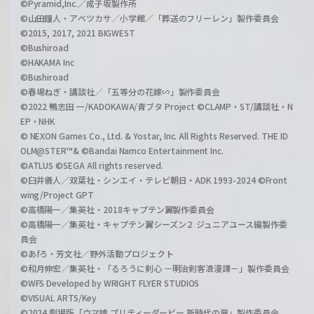
©Pyramid,Inc.／成子坂製作所
©山田鐘人・アベツカサ／小学館／「葬送のフリーレン」製作委員会
©2015, 2017, 2021 BIGWEST
©Bushiroad
©HAKAMA Inc
©Bushiroad
©春場ねぎ・講談社／「五等分の花嫁∽」製作委員会
©2022 鴨志田 一/KADOKAWA/青ブタ Project ©CLAMP・ST/講談社・N
EP・NHK
© NEXON Games Co., Ltd. & Yostar, Inc. All Rights Reserved. THE ID
OLM@STER™& ©Bandai Namco Entertainment Inc.
©ATLUS ©SEGA All rights reserved.
©臼井儀人／双葉社・シンエイ・テレビ朝日・ADK 1993-2024 ©Front
wing/Project GPT
©高橋陽一／集英社・2018キャプテン翼製作委員会
©高橋陽一／集英社・キャプテン翼シーズン２ ジュニアユース編製作委
員会
©あfろ・芳文社／野外活動プロジェクト
©和月伸宏／集英社・「るろうに剣心 －明治剣客浪漫譚－」製作委員会
©WFS Developed by WRIGHT FLYER STUDIOS
©VISUAL ARTS/Key
©2024 劇場版「ウマ娘 プリティーダービー 新時代の扉」製作委員会