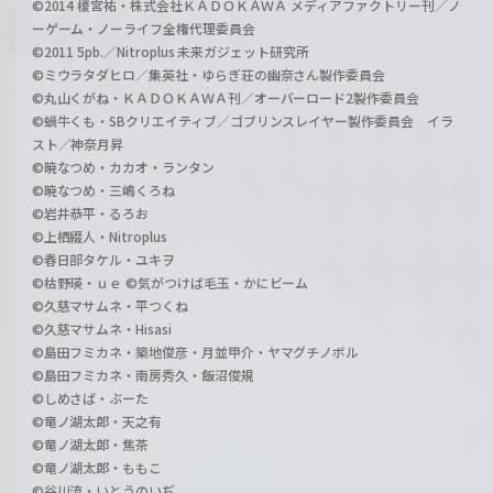
©2014 榎宮祐・株式会社ＫＡＤＯＫＡＷＡ メディアファクトリー刊／ノ
ーゲーム・ノーライフ全権代理委員会
©2011 5pb.／Nitroplus 未来ガジェット研究所
©ミウラタダヒロ／集英社・ゆらぎ荘の幽奈さん製作委員会
©丸山くがね・ＫＡＤＯＫＡＷＡ刊／オーバーロード2製作委員会
©蝸牛くも・SBクリエイティブ／ゴブリンスレイヤー製作委員会 イラ
スト／神奈月昇
©暁なつめ・カカオ・ランタン
©暁なつめ・三嶋くろね
©岩井恭平・るろお
©上栖綴人・Nitroplus
©春日部タケル・ユキヲ
©枯野瑛・ｕｅ ©気がつけば毛玉・かにビーム
©久慈マサムネ・平つくね
©久慈マサムネ・Hisasi
©島田フミカネ・築地俊彦・月並甲介・ヤマグチノボル
©島田フミカネ・南房秀久・飯沼俊規
©しめさば・ぶーた
©竜ノ湖太郎・天之有
©竜ノ湖太郎・焦茶
©竜ノ湖太郎・ももこ
©谷川流・いとうのいぢ