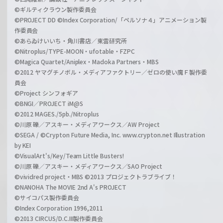
©ギルティクラウン製作委員会
©PROJECT DD ©Index Corporation/「ペルソナ４」アニメーション製
作委員会
©あらゐけいいち・角川書店／東雲研究所
©Nitroplus/TYPE-MOON・ufotable・FZPC
©Magica Quartet/Aniplex・Madoka Partners・MBS
©2012 ヤマグチノボル・メディアファクトリー／ゼロの使い魔Ｆ製作委
員会
©Project シンフォギア
©BNGI／PROJECT iM@S
©2012 MAGES./5pb./Nitroplus
©川原 礫／アスキー・メディアワークス／AW Project
©SEGA / ©Crypton Future Media, Inc. www.crypton.net Illustration
by KEI
©VisualArt's/Key/Team Little Busters!
©川原 礫／アスキー・メディアワークス／SAO Project
©vividred project・MBS ©2013 プロジェクトラブライブ！
©NANOHA The MOVIE 2nd A's PROJECT
©サイコパス製作委員会
©Index Corporation 1996,2011
©2013 CIRCUS/D.C.III製作委員会