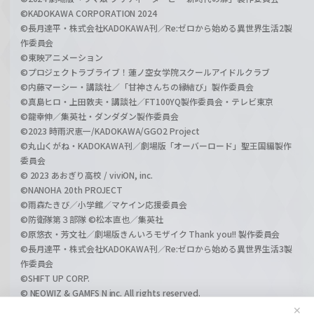
©KADOKAWA CORPORATION 2024
©長月達平・株式会社KADOKAWA刊／Re:ゼロから始める異世界生活2製
作委員会
©東映アニメーション
©プロジェクトラブライブ！蓮ノ空女学院スクールアイドルクラブ
©内藤マーシー・講談社／「甘神さんちの縁結び」製作委員会
©真島ヒロ・上田敦夫・講談社／FT100YQ製作委員会・テレビ東京
©龍幸伸／集英社・ダンダダン製作委員会
©2023 時雨沢恵一/KADOKAWA/GGO2 Project
©丸山くがね・KADOKAWA刊／劇場版「オーバーロード」聖王国編製作
委員会
© 2023 あおぎり高校 / viviON, inc.
©NANOHA 20th PROJECT
©雨森たきび／小学館／マケイン応援委員会
©防衛隊第３部隊 ©松本直也／集英社
©原悠衣・芳文社／劇場版きんいろモザイク Thank you!! 製作委員会
©長月達平・株式会社KADOKAWA刊／Re:ゼロから始める異世界生活3製
作委員会
©SHIFT UP CORP.
© NEOWIZ & GAMFS N inc. All rights reserved.
©ATLUS. ©SEGA.
✕