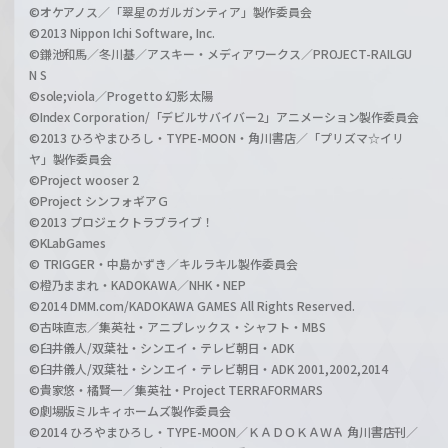
©オケアノス／「翠星のガルガンティア」製作委員会
©2013 Nippon Ichi Software, Inc.
©鎌池和馬／冬川基／アスキー・メディアワークス／PROJECT-RAILGU
N S
©sole;viola／Progetto 幻影太陽
©Index Corporation/「デビルサバイバー2」アニメーション製作委員会
©2013 ひろやまひろし・TYPE-MOON・角川書店／「プリズマ☆イリ
ヤ」製作委員会
©Project wooser 2
©Project シンフォギアＧ
©2013 プロジェクトラブライブ！
©KLabGames
© TRIGGER・中島かずき／キルラキル製作委員会
©橙乃ままれ・KADOKAWA／NHK・NEP
©2014 DMM.com/KADOKAWA GAMES All Rights Reserved.
©古味直志／集英社・アニプレックス・シャフト・MBS
©臼井儀人/双葉社・シンエイ・テレビ朝日・ADK
©臼井儀人/双葉社・シンエイ・テレビ朝日・ADK 2001,2002,2014
©貴家悠・橘賢一／集英社・Project TERRAFORMARS
©劇場版ミルキィホームズ製作委員会
©2014 ひろやまひろし・TYPE-MOON／ＫＡＤＯＫＡＷＡ 角川書店刊／