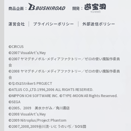
i
b
商品企画：
開発：
ß
e
S
O
運営会社
プライバシーポリシー
外部送信ポリシー
c
f
h
f
w
i
a
©CIRCUS
c
©2007 VisualArt's/Key
r
i
©2007 ヤマグチノボル･メディアファクトリー／ゼロの使い魔製作委員
z
会
a
©2008 ヤマグチノボル･メディアファクトリー／ゼロの使い魔製作委員
l
会
C
©なのはStrikerS PROJECT
h
©ATLUS CO.,LTD.1996,2006 ALL RIGHTS RESERVED.
a
©NIPPON ICHI SOFTWARE INC. ©TYPE-MOON All Rights Reserved.
n
©SEGA
©2005、2009 美水かがみ／角川書店
n
©2008 VisualArt's/Key
e
©2009 Nitroplus/Project Phantom
l
©2007,2008,2009谷川流･いとうのいぢ／
SOS団