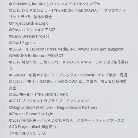
© Pokelabo, Inc. ©けものフレンズプロジェクト/KFPA
©2016 ひろやまひろし・TYPE-MOON／KADOKAWA／「プリズマ☆イ
リヤ ドライ!!」製作委員会
©Project Luck & Logic
©Project シンフォギアAXZ
©BanG Dream! Project
©Craft Egg Inc.
©SEGA／ ©Crypton Future Media, INC. www.piapro.net
©NANOHA Reflection PROJECT
©2017 暁なつめ・三嶋くろね／ＫＡＤＯＫＡＷＡ／このすば２製作委員
会
©GAINAX・中島かずき／アニプレックス・KONAMI・テレビ東京・電通
©2015丸戸史明・深崎暮人・KADOKAWA 富士見書房／冴えない製作委
員会
©東出祐一郎・TYPE-MOON / FAPC
©2017 プロジェクトラブライブ！サンシャイン!!
©Magica Quartet/Aniplex・Magia Record Partners
©Project Revue Starlight
©2017 時雨沢恵一／ＫＡＤＯＫＡＷＡ アスキー・メディアワークス／
GGO Project illust.黒星紅白
TM ©TOHO CO., LTD.