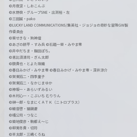
©月夜涙・しおこんぶ
©水野良・グループSNE・出渕裕・左
©三田誠・pako
©LUCKY LAND COMMUNICATIONS/集英社・ジョジョの奇妙な冒険GW製
作委員会
©葵せきな・狗神煌
©あざの耕平・すみ兵 ©石踏一榮・みやま零
©井中だちま・飯田ぽち。
©恵比須清司・ぎん太郎
©鏡貴也・とよた瑣織
©春日みかげ・みやま零 ©春日みかげ・みやま零・深井涼介
©賀東招二・四季童子
©賀東招二・なかじまゆか
©神坂一・あらいずみるい
©木村心一・こぶいち むりりん
©榊一郎・なまにくＡＴＫ（ニトロプラス）
©細音啓・猫鍋蒼
©橘公司・つなこ
©築地俊彦・駒都え～じ
©柳実冬貴・切符
©羊太郎・三嶋くろね