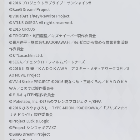
©2016 プロジェクトラブライブ！サンシャイン!!
©BanG Dream! Project
©VisualArt's/Key/Rewrite Project
©ATLUS ©SEGA All rights reserved.
©2015 CIRCUS
©TRIGGER・岡田麿里／キズナイーバー製作委員会
©長月達平・株式会社KADOKAWA刊／Re:ゼロから始める異世界生活製
作委員会
©&™Lucasfilm Ltd.
©SEGA／チェンクロ・フィルムパートナーズ
©2016 川原 礫／ＫＡＤＯＫＡＷＡ アスキー・メディアワークス刊／S
AO MOVIE Project
©ViVid Strike PROJECT ©2016 暁なつめ・三嶋くろね／ＫＡＤＯＫＡ
ＷＡ／このすば製作委員会
©ミルキィFFPN製作委員会
© Pokelabo, Inc. ©けものフレンズプロジェクト/KFPA
©2016 ひろやまひろし・TYPE-MOON／KADOKAWA／「プリズマ☆イ
リヤ ドライ!!」製作委員会
©Project Luck & Logic
©Project シンフォギアAXZ
©BanG Dream! Project