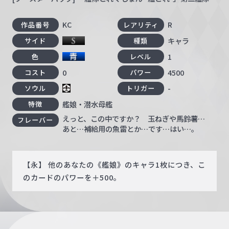
KC
R
作品番号
レアリティ
キャラ
サイド
種類
1
色
レベル
0
4500
コスト
パワー
-
ソウル
トリガー
艦娘・潜水母艦
特徴
えっと、この中ですか？ 玉ねぎや馬鈴薯…
フレーバー
あと…補給用の魚雷とか…です…はい…。
【永】 他のあなたの《艦娘》のキャラ1枚につき、こ
のカードのパワーを＋500。