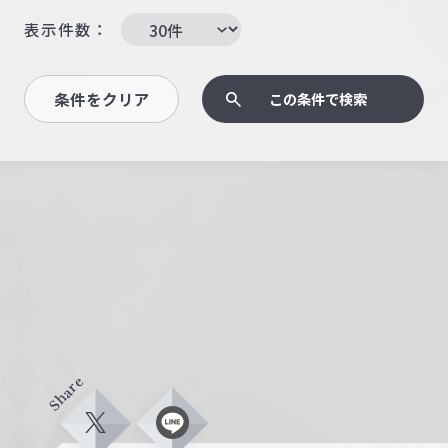
表示件数：
条件をクリア
この条件で検索
Share
X
L
i