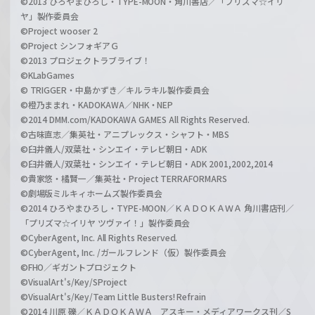
©2013 ひろやまひろし・TYPE-MOON・角川書店／「プリズマ☆イリ
ヤ」製作委員会
©Project wooser 2
©Project シンフォギアＧ
©2013 プロジェクトラブライブ！
©KLabGames
© TRIGGER・中島かずき／キルラキル製作委員会
©橙乃ままれ・KADOKAWA／NHK・NEP
©2014 DMM.com/KADOKAWA GAMES All Rights Reserved.
©古味直志／集英社・アニプレックス・シャフト・MBS
©臼井儀人/双葉社・シンエイ・テレビ朝日・ADK
©臼井儀人/双葉社・シンエイ・テレビ朝日・ADK 2001,2002,2014
©貴家悠・橘賢一／集英社・Project TERRAFORMARS
©劇場版ミルキィホームズ製作委員会
©2014 ひろやまひろし・TYPE-MOON／ＫＡＤＯＫＡＷＡ 角川書店刊／
「プリズマ☆イリヤ ツヴァイ！」製作委員会
©CyberAgent, Inc. All Rights Reserved.
©CyberAgent, Inc. /ガールフレンド（仮）製作委員会
©FHO／ギガントプロジェクト
©VisualArt's/Key/SProject
©VisualArt's/Key/Team Little Busters! Refrain
©2014 川原 礫／ＫＡＤＯＫＡＷＡ アスキー・メディアワークス刊／S