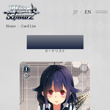
メ
ヴ
ニ
ァ
JP
EN
ュ
イ
ー
ス
Home
Card List
シ
ュ
Card List
ヴ
ァ
カードリスト
ル
ツ
｜
W
e
i
ß
S
c
h