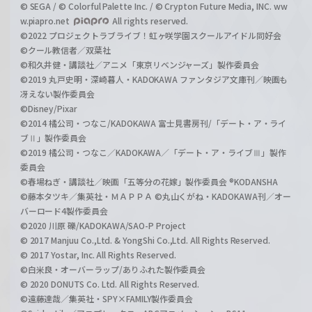
© SEGA / © Colorful Palette Inc. / © Crypton Future Media, INC. ww
w.piapro.net
All rights reserved.
©2022 プロジェクトラブライブ！虹ヶ咲学園スクールアイドル同好会
©クール教信者／双葉社
©和久井健・講談社／アニメ「東京リベンジャーズ」製作委員会
©2019 丸戸史明・深崎暮人・KADOKAWA ファンタジア文庫刊／映画も
冴えない製作委員会
©Disney/Pixar
©2014 橘公司・つなこ/KADOKAWA 富士見書房刊/「デート・ア・ライ
ブⅡ」製作委員会
©2019 橘公司・つなこ／KADOKAWA／「デート・ア・ライブⅢ」製作
委員会
©春場ねぎ・講談社／映画「五等分の花嫁」製作委員会 ®KODANSHA
©藤本タツキ／集英社・ＭＡＰＰＡ ©丸山くがね・KADOKAWA刊／オー
バーロード4製作委員会
©2020 川原 礫/KADOKAWA/SAO-P Project
© 2017 Manjuu Co.,Ltd. & YongShi Co.,Ltd. All Rights Reserved.
© 2017 Yostar, Inc. All Rights Reserved.
©白米良・オーバーラップ/ありふれた製作委員会
© 2020 DONUTS Co. Ltd. All Rights Reserved.
©遠藤達哉／集英社・SPY×FAMILY製作委員会