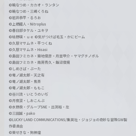
©暁なつめ・カカオ・ランタン
©暁なつめ・三嶋くろね
©岩井恭平・るろお
©上栖綴人・Nitroplus
©春日部タケル・ユキヲ
©枯野瑛・ｕｅ ©気がつけば毛玉・かにビーム
©久慈マサムネ・平つくね
©久慈マサムネ・Hisasi
©島田フミカネ・築地俊彦・月並甲介・ヤマグチノボル
©島田フミカネ・南房秀久・飯沼俊規
©しめさば・ぶーた
©竜ノ湖太郎・天之有
©竜ノ湖太郎・焦茶
©竜ノ湖太郎・ももこ
©谷川流・いとうのいぢ
©月夜涙・しおこんぶ
©水野良・グループSNE・出渕裕・左
©三田誠・pako
©LUCKY LAND COMMUNICATIONS/集英社・ジョジョの奇妙な冒険GW製
作委員会
©葵せきな・狗神煌