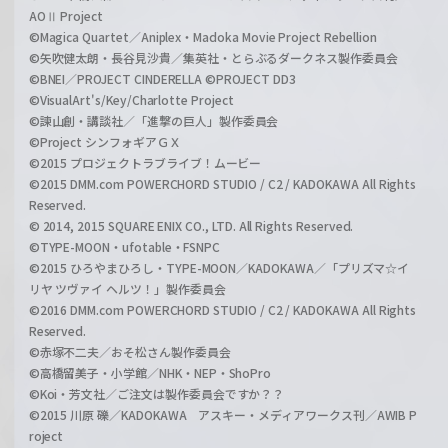
AOⅡ Project
©Magica Quartet／Aniplex・Madoka Movie Project Rebellion
©矢吹健太朗・長谷見沙貴／集英社・とらぶるダークネス製作委員会
©BNEI／PROJECT CINDERELLA ©PROJECT DD3
©VisualArt's/Key/Charlotte Project
©諫山創・講談社／「進撃の巨人」製作委員会
©Project シンフォギアＧＸ
©2015 プロジェクトラブライブ！ムービー
©2015 DMM.com POWERCHORD STUDIO / C2 / KADOKAWA All Rights
Reserved.
© 2014, 2015 SQUARE ENIX CO., LTD. All Rights Reserved.
©TYPE-MOON・ufotable・FSNPC
©2015 ひろやまひろし・TYPE-MOON／KADOKAWA／「プリズマ☆イ
リヤ ツヴァイ ヘルツ！」製作委員会
©2016 DMM.com POWERCHORD STUDIO / C2 / KADOKAWA All Rights
Reserved.
©赤塚不二夫／おそ松さん製作委員会
©高橋留美子・小学館／NHK・NEP・ShoPro
©Koi・芳文社／ご注文は製作委員会ですか？？
©2015 川原 礫／KADOKAWA アスキー・メディアワークス刊／AWIB P
roject