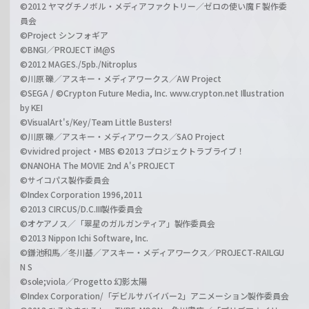
©2012 ヤマグチノボル・メディアファクトリー／ゼロの使い魔Ｆ製作委
員会
©Project シンフォギア
©BNGI／PROJECT iM@S
©2012 MAGES./5pb./Nitroplus
©川原 礫／アスキー・メディアワークス／AW Project
©SEGA / ©Crypton Future Media, Inc. www.crypton.net Illustration
by KEI
©VisualArt's/Key/Team Little Busters!
©川原 礫／アスキー・メディアワークス／SAO Project
©vividred project・MBS ©2013 プロジェクトラブライブ！
©NANOHA The MOVIE 2nd A's PROJECT
©サイコパス製作委員会
©Index Corporation 1996,2011
©2013 CIRCUS/D.C.III製作委員会
©オケアノス／「翠星のガルガンティア」製作委員会
©2013 Nippon Ichi Software, Inc.
©鎌池和馬／冬川基／アスキー・メディアワークス／PROJECT-RAILGU
N S
©sole;viola／Progetto 幻影太陽
©Index Corporation/「デビルサバイバー2」アニメーション製作委員会