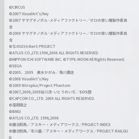
i
a
©CIRCUS
c
©2007 VisualArt's/Key
r
i
©2007 ヤマグチノボル･メディアファクトリー／ゼロの使い魔製作委員
z
会
a
©2008 ヤマグチノボル･メディアファクトリー／ゼロの使い魔製作委員
l
会
C
©なのはStrikerS PROJECT
h
©ATLUS CO.,LTD.1996,2006 ALL RIGHTS RESERVED.
a
©NIPPON ICHI SOFTWARE INC. ©TYPE-MOON All Rights Reserved.
n
©SEGA
©2005、2009 美水かがみ／角川書店
n
©2008 VisualArt's/Key
e
©2009 Nitroplus/Project Phantom
l
©2007,2008,2009谷川流･いとうのいぢ／
SOS団
©CAPCOM CO., LTD. 2009 ALL RIGHTS RESERVED.
©窪岡俊之
©BNGI
©ATLUS CO.,LTD. 1996,2008
©鎌池和馬／アスキー・メディアワークス／PROJECT-INDEX
©鎌池和馬／冬川基／アスキー・メディアワークス／PROJECT-RAILGU
N