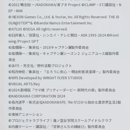
©2022 鴨志田 一/KADOKAWA/青ブタ Project ©CLAMP・ST/講談社・N
EP・NHK
© NEXON Games Co., Ltd. & Yostar, Inc. All Rights Reserved. THE ID
OLM@STER™& ©Bandai Namco Entertainment Inc.
©ATLUS ©SEGA All rights reserved.
©臼井儀人／双葉社・シンエイ・テレビ朝日・ADK 1993-2024 ©Front
wing/Project GPT
©高橋陽一／集英社・2018キャプテン翼製作委員会
©高橋陽一／集英社・キャプテン翼シーズン２ ジュニアユース編製作委
員会
©あfろ・芳文社／野外活動プロジェクト
©和月伸宏／集英社・「るろうに剣心 －明治剣客浪漫譚－」製作委員会
©WFS Developed by WRIGHT FLYER STUDIOS
©VISUAL ARTS/Key
©2024 劇場版「ウマ娘 プリティーダービー 新時代の扉」製作委員会
©KADOKAWA CORPORATION 2024
©長月達平・株式会社KADOKAWA刊／Re:ゼロから始める異世界生活2製
作委員会
©東映アニメーション
©プロジェクトラブライブ！蓮ノ空女学院スクールアイドルクラブ
©内藤マーシー・講談社／「甘神さんちの縁結び」製作委員会