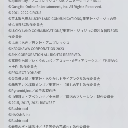
©Spider Lily／アニプレックス・ABCアニメーション・BS11
©GungHo Online Entertainment, Inc. All Rights Reserved.
©2001-2022 CIRCUS
©荒木飛呂彦&LUCKY LAND COMMUNICATIONS/集英社・ジョジョの奇
妙な冒険SC製作委員会
©LUCKY LAND COMMUNICATIONS/集英社・ジョジョの奇妙な冒険SO製
作委員会
©はまじあき／芳文社・アニプレックス
©KADOKAWA CORPORATION 2023
©SNK CORPORATION ALL RIGHTS RESERVED.
©高橋弥七郎／いとうのいぢ／アスキー･メディアワークス／『灼眼のシ
ャナF』製作委員会
©PROJECT YOHANE
©矢吹健太朗／集英社・あやかしトライアングル製作委員会
©赤坂アカ×横槍メンゴ／集英社・【推しの子】製作委員会
©Pyramid,Inc.／成子坂製作所
©山田鐘人・アベツカサ／小学館／「葬送のフリーレン」製作委員会
©2015, 2017, 2021 BIGWEST
©Bushiroad
©HAKAMA Inc
©Bushiroad
©春場ねぎ・講談社／「五等分の花嫁∽」製作委員会