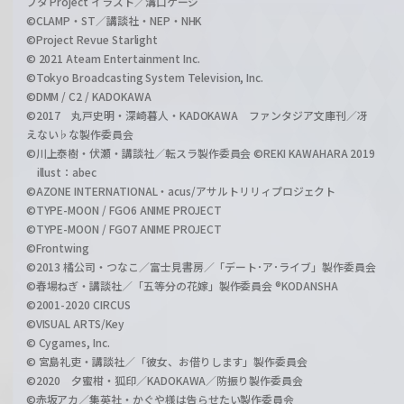
ブタ Project イラスト／溝口ケージ
©CLAMP・ST／講談社・NEP・NHK
©Project Revue Starlight
© 2021 Ateam Entertainment Inc.
©Tokyo Broadcasting System Television, Inc.
©DMM / C2 / KADOKAWA
©2017 丸戸史明・深崎暮人・KADOKAWA ファンタジア文庫刊／冴
えない♭な製作委員会
©川上泰樹・伏瀬・講談社／転スラ製作委員会 ©REKI KAWAHARA 2019
illust：abec
©AZONE INTERNATIONAL・acus/アサルトリリィプロジェクト
©TYPE-MOON / FGO6 ANIME PROJECT
©TYPE-MOON / FGO7 ANIME PROJECT
©Frontwing
©2013 橘公司・つなこ／富士見書房／「デート･ア･ライブ」製作委員会
©春場ねぎ・講談社／「五等分の花嫁」製作委員会 ®KODANSHA
©2001-2020 CIRCUS
©VISUAL ARTS/Key
© Cygames, Inc.
© 宮島礼吏・講談社／「彼女、お借りします」製作委員会
©2020 夕蜜柑・狐印／KADOKAWA／防振り製作委員会
©赤坂アカ／集英社・かぐや様は告らせたい製作委員会