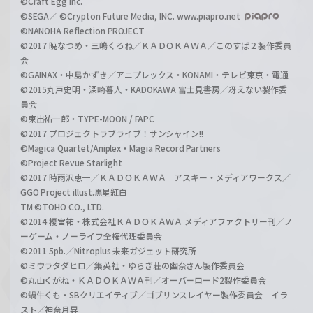
©Craft Egg Inc.
©SEGA／ ©Crypton Future Media, INC. www.piapro.net
©NANOHA Reflection PROJECT
©2017 暁なつめ・三嶋くろね／ＫＡＤＯＫＡＷＡ／このすば２製作委員
会
©GAINAX・中島かずき／アニプレックス・KONAMI・テレビ東京・電通
©2015丸戸史明・深崎暮人・KADOKAWA 富士見書房／冴えない製作委
員会
©東出祐一郎・TYPE-MOON / FAPC
©2017 プロジェクトラブライブ！サンシャイン!!
©Magica Quartet/Aniplex・Magia Record Partners
©Project Revue Starlight
©2017 時雨沢恵一／ＫＡＤＯＫＡＷＡ アスキー・メディアワークス／
GGO Project illust.黒星紅白
TM ©TOHO CO., LTD.
©2014 榎宮祐・株式会社ＫＡＤＯＫＡＷＡ メディアファクトリー刊／ノ
ーゲーム・ノーライフ全権代理委員会
©2011 5pb.／Nitroplus 未来ガジェット研究所
©ミウラタダヒロ／集英社・ゆらぎ荘の幽奈さん製作委員会
©丸山くがね・ＫＡＤＯＫＡＷＡ刊／オーバーロード2製作委員会
©蝸牛くも・SBクリエイティブ／ゴブリンスレイヤー製作委員会 イラ
スト／神奈月昇