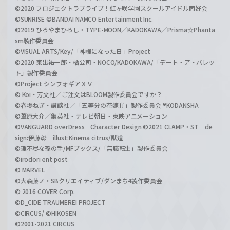
©2020 プロジェクトラブライブ！虹ヶ咲学園スクールアイドル同好会
©SUNRISE ©BANDAI NAMCO Entertainment Inc.
©2019 ひろやまひろし・TYPE-MOON／KADOKAWA／Prisma☆Phanta
sm製作委員会
©VISUAL ARTS/Key/「神様になった日」Project
©2020 東出祐一郎・橘公司・NOCO/KADOKAWA/「デート・ア・バレッ
ト」製作委員会
©Project シンフォギアＸＶ
© Koi・芳文社／ご注文はBLOOM製作委員会ですか？
©春場ねぎ・講談社／「五等分の花嫁∬」製作委員会 ®KODANSHA
©葦原大介／集英社・テレビ朝日・東映アニメーション
©VANGUARD overDress Character Design ©2021 CLAMP・ST de
sign:伊藤彰 illust:Kinema citrus/獣道
©理不尽な孫の手/MFブックス/「無職転生」製作委員会
©irodori ent post
© MARVEL
©大森藤ノ・SBクリエイティブ/ダンまち4製作委員会
© 2016 COVER Corp.
©D_CIDE TRAUMEREI PROJECT
©CIRCUS/ ©HIKOSEN
©2001-2021 CIRCUS