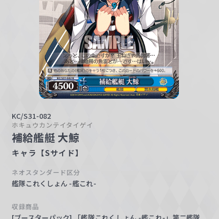
w
a
r
z
KC/S31-082
ホキュウカンテイタイゲイ
補給艦艇 大鯨
キャラ【Sサイド】
ネオスタンダード区分
艦隊これくしょん -艦これ-
収録商品
[ブースターパック] 「艦隊これくしょん -艦これ-」第二艦隊