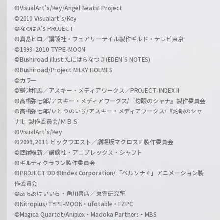
©VisualArt's/Key/Angel Beats! Project
©2010 Visualart's/Key
©なのはA's PROJECT
©真島ヒロ／講談社・フェアリーテイル製作ギルド・テレビ東京
©1999-2010 TYPE-MOON
©Bushiroad illust:たにはらなつき(EDEN'S NOTES)
©Bushiroad/Project MILKY HOLMES
©カラー
©鎌池和馬／アスキー・メディアワークス／PROJECT-INDEX II
©高橋弥七郎/アスキー・メディアワークス/『灼眼のシャナ』製作委員会
©高橋弥七郎/いとうのいぢ/アスキー・メディアワークス/『灼眼のシャ
ナII』製作委員会/ＭＢＳ
©VisualArt's/Key
©2009,2011 ビックウエスト／劇場版マクロスＦ製作委員会
©西尾維新／講談社・アニプレックス・シャフト
©ギルティクラウン製作委員会
©PROJECT DD ©Index Corporation/「ペルソナ４」アニメーション製
作委員会
©あらゐけいいち・角川書店／東雲研究所
©Nitroplus/TYPE-MOON・ufotable・FZPC
©Magica Quartet/Aniplex・Madoka Partners・MBS