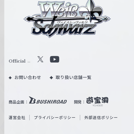
ァ
イ
ス
シ
ュ
ヴ
ァ
ル
Official
X
Y
ツ
o
｜
お問い合わせ
取り扱い店舗一覧
u
W
T
e
u
i
b
商品企画：
開発：
ß
e
S
O
運営会社
プライバシーポリシー
外部送信ポリシー
c
f
h
f
w