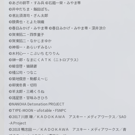
©あざの耕平・すみ兵 ©石踏一榮・みやま零
©井中だちま・飯田ぽち。
©恵比須清司・ぎん太郎
©鏡貴也・とよた瑣織
©春日みかげ・みやま零 ©春日みかげ・みやま零・深井涼介
©賀東招二・四季童子
©賀東招二・なかじまゆか
©神坂一・あらいずみるい
©木村心一・こぶいち むりりん
©榊一郎・なまにくＡＴＫ（ニトロプラス）
©細音啓・猫鍋蒼
©橘公司・つなこ
©築地俊彦・駒都え～じ
©柳実冬貴・切符
©羊太郎・三嶋くろね
©諸星悠・甘味みきひろ
©NANOHA Detonation PROJECT
©TYPE-MOON・ufotable・FSNPC
©2017 川原 礫／ＫＡＤＯＫＡＷＡ アスキー・メディアワークス／SAO
-A Project
©2018 鴨志田 一／ＫＡＤＯＫＡＷＡ アスキー・メディアワークス／青