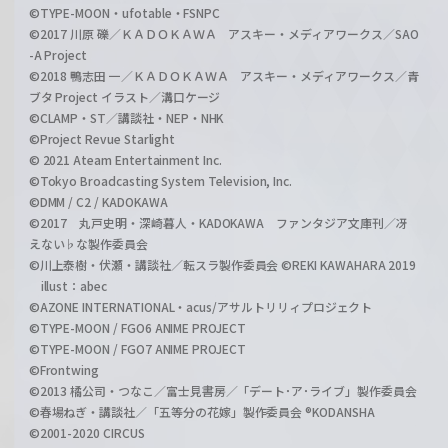
©TYPE-MOON・ufotable・FSNPC
©2017 川原 礫／ＫＡＤＯＫＡＷＡ アスキー・メディアワークス／SAO
-A Project
©2018 鴨志田 一／ＫＡＤＯＫＡＷＡ アスキー・メディアワークス／青
ブタ Project イラスト／溝口ケージ
©CLAMP・ST／講談社・NEP・NHK
©Project Revue Starlight
© 2021 Ateam Entertainment Inc.
©Tokyo Broadcasting System Television, Inc.
©DMM / C2 / KADOKAWA
©2017 丸戸史明・深崎暮人・KADOKAWA ファンタジア文庫刊／冴
えない♭な製作委員会
©川上泰樹・伏瀬・講談社／転スラ製作委員会 ©REKI KAWAHARA 2019
illust：abec
©AZONE INTERNATIONAL・acus/アサルトリリィプロジェクト
©TYPE-MOON / FGO6 ANIME PROJECT
©TYPE-MOON / FGO7 ANIME PROJECT
©Frontwing
©2013 橘公司・つなこ／富士見書房／「デート･ア･ライブ」製作委員会
©春場ねぎ・講談社／「五等分の花嫁」製作委員会 ®KODANSHA
©2001-2020 CIRCUS