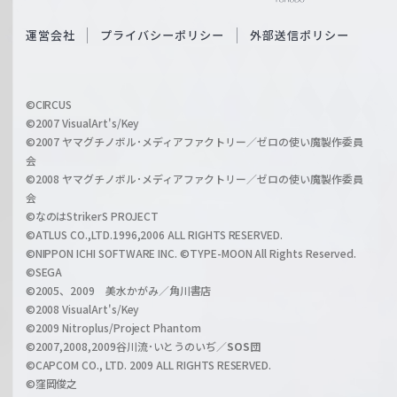
e
S
O
運営会社
プライバシーポリシー
外部送信ポリシー
c
f
h
f
w
i
a
©CIRCUS
c
©2007 VisualArt's/Key
r
i
©2007 ヤマグチノボル･メディアファクトリー／ゼロの使い魔製作委員
z
会
a
©2008 ヤマグチノボル･メディアファクトリー／ゼロの使い魔製作委員
l
会
C
©なのはStrikerS PROJECT
h
©ATLUS CO.,LTD.1996,2006 ALL RIGHTS RESERVED.
a
©NIPPON ICHI SOFTWARE INC. ©TYPE-MOON All Rights Reserved.
n
©SEGA
©2005、2009 美水かがみ／角川書店
n
©2008 VisualArt's/Key
e
©2009 Nitroplus/Project Phantom
l
©2007,2008,2009谷川流･いとうのいぢ／
SOS団
©CAPCOM CO., LTD. 2009 ALL RIGHTS RESERVED.
©窪岡俊之