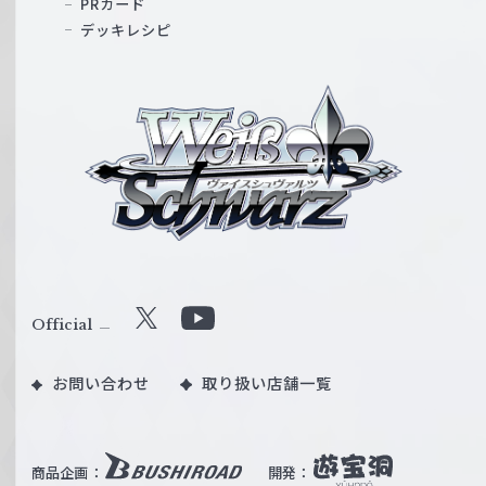
PRカード
デッキレシピ
ヴ
ァ
イ
ス
シ
ュ
ヴ
ァ
ル
Official
X
Y
ツ
o
｜
お問い合わせ
取り扱い店舗一覧
u
W
T
e
u
i
b
商品企画：
開発：
ß