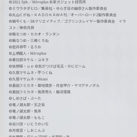
©2011 5pb.／Nitroplus 未来ガジェット研究所
©ミウラタダヒロ／集英社・ゆらぎ荘の幽奈さん製作委員会
©丸山くがね・ＫＡＤＯＫＡＷＡ刊／オーバーロード2製作委員会
©蝸牛くも・SBクリエイティブ／ゴブリンスレイヤー製作委員会 イラ
スト／神奈月昇
©暁なつめ・カカオ・ランタン
©暁なつめ・三嶋くろね
©岩井恭平・るろお
©上栖綴人・Nitroplus
©春日部タケル・ユキヲ
©枯野瑛・ｕｅ ©気がつけば毛玉・かにビーム
©久慈マサムネ・平つくね
©久慈マサムネ・Hisasi
©島田フミカネ・築地俊彦・月並甲介・ヤマグチノボル
©島田フミカネ・南房秀久・飯沼俊規
©しめさば・ぶーた
©竜ノ湖太郎・天之有
©竜ノ湖太郎・焦茶
©竜ノ湖太郎・ももこ
©谷川流・いとうのいぢ
©月夜涙・しおこんぶ
©水野良・グループSNE・出渕裕・左