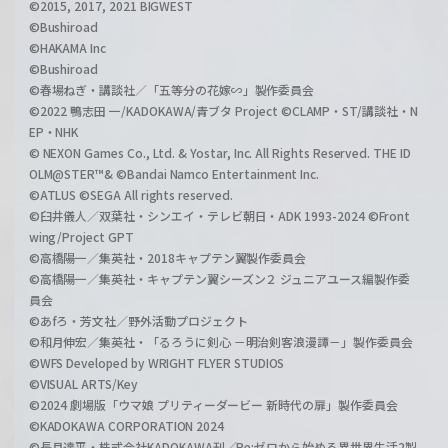
©2015, 2017, 2021 BIGWEST
©Bushiroad
©HAKAMA Inc
©Bushiroad
©春場ねぎ・講談社／「五等分の花嫁∽」製作委員会
©2022 鴨志田 一/KADOKAWA/青ブタ Project ©CLAMP・ST/講談社・N
EP・NHK
© NEXON Games Co., Ltd. & Yostar, Inc. All Rights Reserved. THE ID
OLM@STER™& ©Bandai Namco Entertainment Inc.
©ATLUS ©SEGA All rights reserved.
©臼井儀人／双葉社・シンエイ・テレビ朝日・ADK 1993-2024 ©Front
wing/Project GPT
©高橋陽一／集英社・2018キャプテン翼製作委員会
©高橋陽一／集英社・キャプテン翼シーズン２ ジュニアユース編製作委
員会
©あfろ・芳文社／野外活動プロジェクト
©和月伸宏／集英社・「るろうに剣心 －明治剣客浪漫譚－」製作委員会
©WFS Developed by WRIGHT FLYER STUDIOS
©VISUAL ARTS/Key
©2024 劇場版「ウマ娘 プリティーダービー 新時代の扉」製作委員会
©KADOKAWA CORPORATION 2024
©長月達平・株式会社KADOKAWA刊／Re:ゼロから始める異世界生活2製