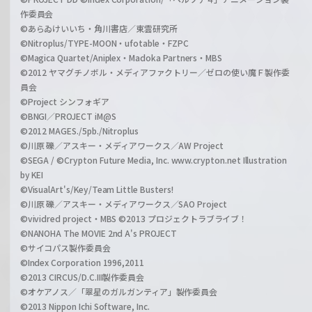
作委員会
©あらゐけいいち・角川書店／東雲研究所
©Nitroplus/TYPE-MOON・ufotable・FZPC
©Magica Quartet/Aniplex・Madoka Partners・MBS
©2012 ヤマグチノボル・メディアファクトリー／ゼロの使い魔Ｆ製作委
員会
©Project シンフォギア
©BNGI／PROJECT iM@S
©2012 MAGES./5pb./Nitroplus
©川原 礫／アスキー・メディアワークス／AW Project
©SEGA / ©Crypton Future Media, Inc. www.crypton.net Illustration
by KEI
©VisualArt's/Key/Team Little Busters!
©川原 礫／アスキー・メディアワークス／SAO Project
©vividred project・MBS ©2013 プロジェクトラブライブ！
©NANOHA The MOVIE 2nd A's PROJECT
©サイコパス製作委員会
©Index Corporation 1996,2011
©2013 CIRCUS/D.C.III製作委員会
©オケアノス／「翠星のガルガンティア」製作委員会
©2013 Nippon Ichi Software, Inc.