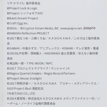
リヤ ドライ!!」製作委員会
©Project Luck & Logic
©Project シンフォギアAXZ
©BanG Dream! Project
©Craft Egg Inc.
©SEGA／ ©Crypton Future Media, INC. www.piapro.net
©NANOHA Reflection PROJECT
©2017 暁なつめ・三嶋くろね／ＫＡＤＯＫＡＷＡ／このすば２製作委員
会
©GAINAX・中島かずき／アニプレックス・KONAMI・テレビ東京・電通
©2015丸戸史明・深崎暮人・KADOKAWA 富士見書房／冴えない製作委
員会
©東出祐一郎・TYPE-MOON / FAPC
©2017 プロジェクトラブライブ！サンシャイン!!
©Magica Quartet/Aniplex・Magia Record Partners
©Project Revue Starlight
©2017 時雨沢恵一／ＫＡＤＯＫＡＷＡ アスキー・メディアワークス／
GGO Project illust.黒星紅白
TM ©TOHO CO., LTD.
©2014 榎宮祐・株式会社ＫＡＤＯＫＡＷＡ メディアファクトリー刊／ノ
ーゲーム・ノーライフ全権代理委員会