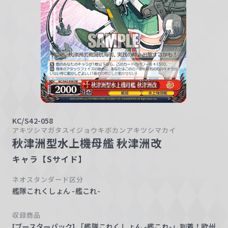
w
a
r
z
KC/S42-058
アキツシマガタスイジョウキボカンアキツシマカイ
秋津洲型水上機母艦 秋津洲改
キャラ【Sサイド】
ネオスタンダード区分
艦隊これくしょん -艦これ-
収録商品
[ブースターパック] 「艦隊これくしょん -艦これ-」到着！欧州