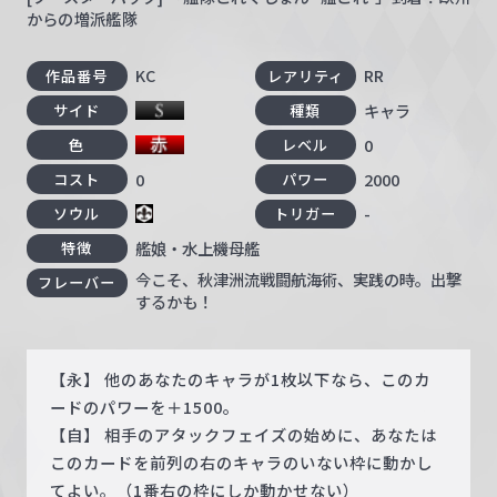
からの増派艦隊
KC
RR
作品番号
レアリティ
キャラ
サイド
種類
0
色
レベル
0
2000
コスト
パワー
-
ソウル
トリガー
艦娘・水上機母艦
特徴
今こそ、秋津洲流戦闘航海術、実践の時。出撃
フレーバー
するかも！
【永】 他のあなたのキャラが1枚以下なら、このカ
ードのパワーを＋1500。
【自】 相手のアタックフェイズの始めに、あなたは
このカードを前列の右のキャラのいない枠に動かし
てよい。（1番右の枠にしか動かせない）