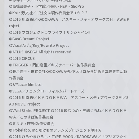
©高橋留美子・小学館／NHK・NEP・ShoPro
©Koi・芳文社／ご注文は製作委員会ですか？？
©2015 川原 礫／KADOKAWA アスキー・メディアワークス刊／AWIB P
roject
©2016 プロジェクトラブライブ！サンシャイン!!
©BanG Dream! Project
©VisualArt's/Key/Rewrite Project
©ATLUS ©SEGA All rights reserved.
©2015 CIRCUS
©TRIGGER・岡田麿里／キズナイーバー製作委員会
©長月達平・株式会社KADOKAWA刊／Re:ゼロから始める異世界生活製
作委員会
©&™Lucasfilm Ltd.
©SEGA／チェンクロ・フィルムパートナーズ
©2016 川原 礫／ＫＡＤＯＫＡＷＡ アスキー・メディアワークス刊／S
AO MOVIE Project
©ViVid Strike PROJECT ©2016 暁なつめ・三嶋くろね／ＫＡＤＯＫＡ
ＷＡ／このすば製作委員会
©ミルキィFFPN製作委員会
© Pokelabo, Inc. ©けものフレンズプロジェクト/KFPA
©2016 ひろやまひろし・TYPE-MOON／KADOKAWA／「プリズマ☆イ