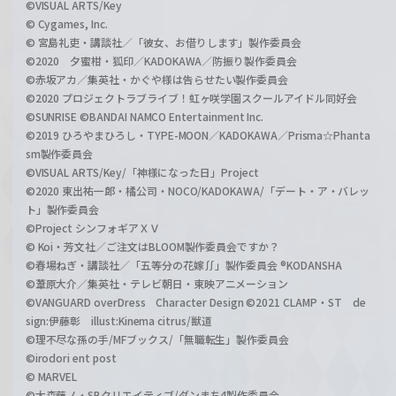
©VISUAL ARTS/Key
© Cygames, Inc.
© 宮島礼吏・講談社／「彼女、お借りします」製作委員会
©2020 夕蜜柑・狐印／KADOKAWA／防振り製作委員会
©赤坂アカ／集英社・かぐや様は告らせたい製作委員会
©2020 プロジェクトラブライブ！虹ヶ咲学園スクールアイドル同好会
©SUNRISE ©BANDAI NAMCO Entertainment Inc.
©2019 ひろやまひろし・TYPE-MOON／KADOKAWA／Prisma☆Phanta
sm製作委員会
©VISUAL ARTS/Key/「神様になった日」Project
©2020 東出祐一郎・橘公司・NOCO/KADOKAWA/「デート・ア・バレッ
ト」製作委員会
©Project シンフォギアＸＶ
© Koi・芳文社／ご注文はBLOOM製作委員会ですか？
©春場ねぎ・講談社／「五等分の花嫁∬」製作委員会 ®KODANSHA
©葦原大介／集英社・テレビ朝日・東映アニメーション
©VANGUARD overDress Character Design ©2021 CLAMP・ST de
sign:伊藤彰 illust:Kinema citrus/獣道
©理不尽な孫の手/MFブックス/「無職転生」製作委員会
©irodori ent post
© MARVEL
©大森藤ノ・SBクリエイティブ/ダンまち4製作委員会