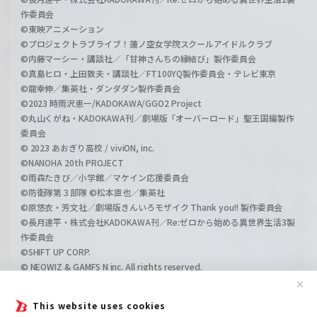
作委員会
©東映アニメーション
©プロジェクトラブライブ！蓮ノ空女学院スクールアイドルクラブ
©内藤マーシー・講談社／「甘神さんちの縁結び」製作委員会
©真島ヒロ・上田敦夫・講談社／FT100YQ製作委員会・テレビ東京
©龍幸伸／集英社・ダンダダン製作委員会
©2023 時雨沢恵一/KADOKAWA/GGO2 Project
©丸山くがね・KADOKAWA刊／劇場版「オーバーロード」聖王国編製作
委員会
© 2023 あおぎり高校 / viviON, inc.
©NANOHA 20th PROJECT
©雨森たきび／小学館／マケイン応援委員会
©防衛隊第３部隊 ©松本直也／集英社
©原悠衣・芳文社／劇場版きんいろモザイク Thank you!! 製作委員会
©長月達平・株式会社KADOKAWA刊／Re:ゼロから始める異世界生活3製
作委員会
©SHIFT UP CORP.
© NEOWIZ & GAMFS N inc. All rights reserved.
©ATLUS. ©SEGA.
✕
©GIRLS und PANZER Projekt
This website uses cookies
©GIRLS und PANZER Film Projekt