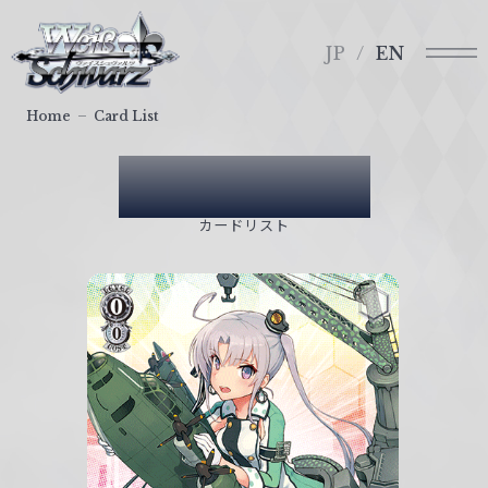
メ
ヴ
ニ
ァ
JP
EN
ュ
イ
ー
ス
Home
Card List
シ
ュ
Card List
ヴ
ァ
カードリスト
ル
ツ
｜
W
e
i
ß
S
c
h