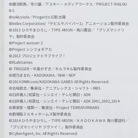
©鎌池和馬／冬川基／アスキー・メディアワークス／PROJECT-RAILGU
N S
©sole;viola／Progetto 幻影太陽
©Index Corporation/「デビルサバイバー2」アニメーション製作委員会
©2013 ひろやまひろし・TYPE-MOON・角川書店／「プリズマ☆イリ
ヤ」製作委員会
©Project wooser 2
©Project シンフォギアＧ
©2013 プロジェクトラブライブ！
©KLabGames
© TRIGGER・中島かずき／キルラキル製作委員会
©橙乃ままれ・KADOKAWA／NHK・NEP
©2014 DMM.com/KADOKAWA GAMES All Rights Reserved.
©古味直志／集英社・アニプレックス・シャフト・MBS
©臼井儀人/双葉社・シンエイ・テレビ朝日・ADK
©臼井儀人/双葉社・シンエイ・テレビ朝日・ADK 2001,2002,2014
©貴家悠・橘賢一／集英社・Project TERRAFORMARS
©劇場版ミルキィホームズ製作委員会
©2014 ひろやまひろし・TYPE-MOON／ＫＡＤＯＫＡＷＡ 角川書店刊／
「プリズマ☆イリヤ ツヴァイ！」製作委員会
©CyberAgent, Inc. All Rights Reserved.