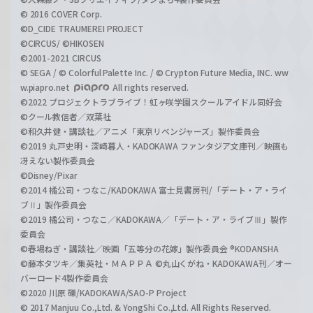
© 2016 COVER Corp.
©D_CIDE TRAUMEREI PROJECT
©CIRCUS/ ©HIKOSEN
©2001-2021 CIRCUS
© SEGA / © Colorful Palette Inc. / © Crypton Future Media, INC. ww
w.piapro.net
All rights reserved.
©2022 プロジェクトラブライブ！虹ヶ咲学園スクールアイドル同好会
©クール教信者／双葉社
©和久井健・講談社／アニメ「東京リベンジャーズ」製作委員会
©2019 丸戸史明・深崎暮人・KADOKAWA ファンタジア文庫刊／映画も
冴えない製作委員会
©Disney/Pixar
©2014 橘公司・つなこ/KADOKAWA 富士見書房刊/「デート・ア・ライ
ブⅡ」製作委員会
©2019 橘公司・つなこ／KADOKAWA／「デート・ア・ライブⅢ」製作
委員会
©春場ねぎ・講談社／映画「五等分の花嫁」製作委員会 ®KODANSHA
©藤本タツキ／集英社・ＭＡＰＰＡ ©丸山くがね・KADOKAWA刊／オー
バーロード4製作委員会
©2020 川原 礫/KADOKAWA/SAO-P Project
© 2017 Manjuu Co.,Ltd. & YongShi Co.,Ltd. All Rights Reserved.