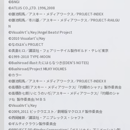
©BNGI
©ATLUS CO.,LTD. 1996,2008
©鎌池和馬／アスキー・メディアワークス／PROJECT-INDEX
©鎌池和馬／冬川基／アスキー・メディアワークス／PROJECT-RAILGU
N
©VisualArt's/Key/Angel Beats! Project
©2010 Visualart's/Key
©なのはA's PROJECT
©真島ヒロ／講談社・フェアリーテイル製作ギルド・テレビ東京
©1999-2010 TYPE-MOON
©Bushiroad illust:たにはらなつき(EDEN'S NOTES)
©Bushiroad/Project MILKY HOLMES
©カラー
©鎌池和馬／アスキー・メディアワークス／PROJECT-INDEX II
©高橋弥七郎/アスキー・メディアワークス/『灼眼のシャナ』製作委員会
©高橋弥七郎/いとうのいぢ/アスキー・メディアワークス/『灼眼のシャ
ナII』製作委員会/ＭＢＳ
©VisualArt's/Key
©2009,2011 ビックウエスト／劇場版マクロスＦ製作委員会
©西尾維新／講談社・アニプレックス・シャフト
©ギルティクラウン製作委員会
©PROJECT DD ©Index Corporation/「ペルソナ４」アニメーション製