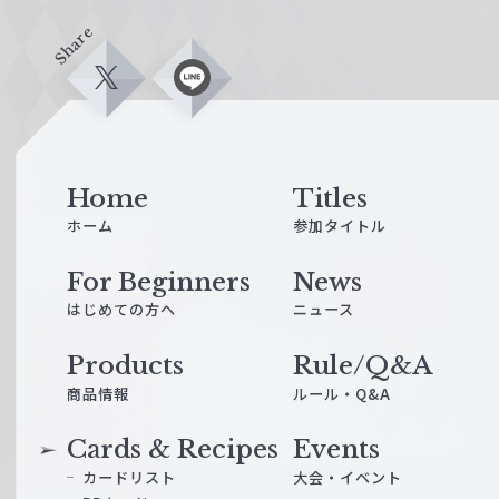
Share
X
L
i
n
e
Home
Titles
ホーム
参加タイトル
For Beginners
News
はじめての方へ
ニュース
Products
Rule/Q&A
商品情報
ルール・Q&A
Cards & Recipes
Events
カードリスト
大会・イベント