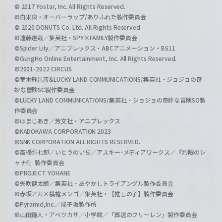
© 2017 Yostar, Inc. All Rights Reserved.
©白米良・オーバーラップ/ありふれた製作委員会
© 2020 DONUTS Co. Ltd. All Rights Reserved.
©遠藤達哉／集英社・SPY×FAMILY製作委員会
©Spider Lily／アニプレックス・ABCアニメーション・BS11
©GungHo Online Entertainment, Inc. All Rights Reserved.
©2001-2022 CIRCUS
©荒木飛呂彦&LUCKY LAND COMMUNICATIONS/集英社・ジョジョの奇
妙な冒険SC製作委員会
©LUCKY LAND COMMUNICATIONS/集英社・ジョジョの奇妙な冒険SO製
作委員会
©はまじあき／芳文社・アニプレックス
©KADOKAWA CORPORATION 2023
©SNK CORPORATION ALL RIGHTS RESERVED.
©高橋弥七郎／いとうのいぢ／アスキー･メディアワークス／『灼眼のシ
ャナF』製作委員会
©PROJECT YOHANE
©矢吹健太朗／集英社・あやかしトライアングル製作委員会
©赤坂アカ×横槍メンゴ／集英社・【推しの子】製作委員会
©Pyramid,Inc.／成子坂製作所
©山田鐘人・アベツカサ／小学館／「葬送のフリーレン」製作委員会