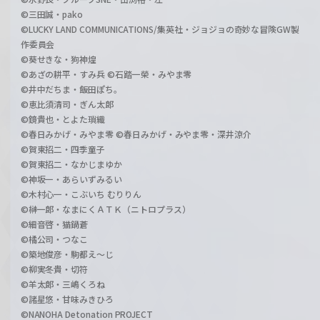
©三田誠・pako
©LUCKY LAND COMMUNICATIONS/集英社・ジョジョの奇妙な冒険GW製
作委員会
©葵せきな・狗神煌
©あざの耕平・すみ兵 ©石踏一榮・みやま零
©井中だちま・飯田ぽち。
©恵比須清司・ぎん太郎
©鏡貴也・とよた瑣織
©春日みかげ・みやま零 ©春日みかげ・みやま零・深井涼介
©賀東招二・四季童子
©賀東招二・なかじまゆか
©神坂一・あらいずみるい
©木村心一・こぶいち むりりん
©榊一郎・なまにくＡＴＫ（ニトロプラス）
©細音啓・猫鍋蒼
©橘公司・つなこ
©築地俊彦・駒都え～じ
©柳実冬貴・切符
©羊太郎・三嶋くろね
©諸星悠・甘味みきひろ
©NANOHA Detonation PROJECT