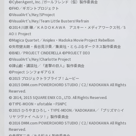
©CyberAgent, Inc. /ガールフレンド（仮）製作委員会
©FHO／ギガントプロジェクト
©VisualArt's/Key/SProject
©VisualArt's/Key/Team Little Busters! Refrain
©2014 川原 礫／ＫＡＤＯＫＡＷＡ アスキー・メディアワークス刊／S
AOⅡ Project
©Magica Quartet／Aniplex・Madoka Movie Project Rebellion
©矢吹健太朗・長谷見沙貴／集英社・とらぶるダークネス製作委員会
©BNEI／PROJECT CINDERELLA ©PROJECT DD3
©VisualArt's/Key/Charlotte Project
©諫山創・講談社／「進撃の巨人」製作委員会
©Project シンフォギアＧＸ
©2015 プロジェクトラブライブ！ムービー
©2015 DMM.com POWERCHORD STUDIO / C2 / KADOKAWA All Rights
Reserved.
© 2014, 2015 SQUARE ENIX CO., LTD. All Rights Reserved.
©TYPE-MOON・ufotable・FSNPC
©2015 ひろやまひろし・TYPE-MOON／KADOKAWA／「プリズマ☆イ
リヤ ツヴァイ ヘルツ！」製作委員会
©2016 DMM.com POWERCHORD STUDIO / C2 / KADOKAWA All Rights
Reserved.
©赤塚不二夫／おそ松さん製作委員会