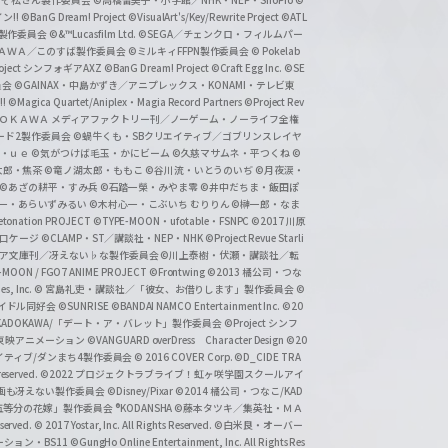
おそ松さん製作委員会
©高橋留美子・小学館／NHK・NEP・ShoPro
©
ン!!
©BanG Dream! Project
©VisualArt's/Key/Rewrite Project
©ATL
活製作委員会
©&™Lucasfilm Ltd.
©SEGA／チェンクロ・フィルムパー
ＡＤＯＫＡＷＡ／このすば製作委員会
©ミルキィFFPN製作委員会
© Pokelab
roject シンフォギアAXZ
©BanG Dream! Project
©Craft Egg Inc.
©SE
員会
©GAINAX・中島かずき／アニプレックス・KONAMI・テレビ東
!
©Magica Quartet/Aniplex・Magia Record Partners
©Project Rev
ＡＤＯＫＡＷＡ メディアファクトリー刊／ノーゲーム・ノーライフ全権
ード2製作委員会
©蝸牛くも・SBクリエイティブ／ゴブリンスレイヤ
・ｕｅ ©気がつけば毛玉・かにビーム
©久慈マサムネ・平つくね
©
太郎・焦茶
©竜ノ湖太郎・ももこ
©谷川流・いとうのいぢ
©月夜涙・
©あざの耕平・すみ兵 ©石踏一榮・みやま零
©井中だちま・飯田ぽ
一・あらいずみるい
©木村心一・こぶいち むりりん
©榊一郎・なま
tonation PROJECT
©TYPE-MOON・ufotable・FSNPC
©2017 川原
溝口ケージ
©CLAMP・ST／講談社・NEP・NHK
©Project Revue Starli
タジア文庫刊／冴えない♭な製作委員会
©川上泰樹・伏瀬・講談社／転
-MOON / FGO7 ANIME PROJECT
©Frontwing
©2013 橘公司・つな
s, Inc.
© 宮島礼吏・講談社／「彼女、お借りします」製作委員会
©
アイドル同好会
©SUNRISE ©BANDAI NAMCO Entertainment Inc.
©20
/KADOKAWA/「デート・ア・バレット」製作委員会
©Project シンフ
東映アニメーション
©VANGUARD overDress Character Design ©20
イティブ/ダンまち4製作委員会
© 2016 COVER Corp.
©D_CIDE TRA
 reserved.
©2022 プロジェクトラブライブ！虹ヶ咲学園スクールアイ
／映画も冴えない製作委員会
©Disney/Pixar
©2014 橘公司・つなこ/KAD
分の花嫁」製作委員会 ®KODANSHA
©藤本タツキ／集英社・ＭＡ
eserved.
© 2017 Yostar, Inc. All Rights Reserved.
©白米良・オーバー
メーション・BS11
©GungHo Online Entertainment, Inc. All Rights Res