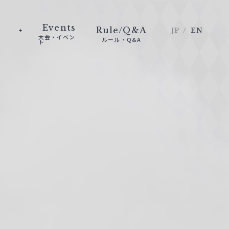
Events
Rule/Q&A
JP
EN
大会・イベン
ルール・Q&A
ト