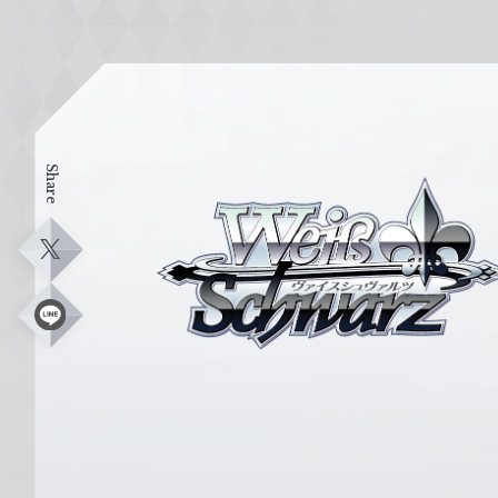
Share
ヴ
ァ
イ
X
ス
シ
L
i
ュ
n
e
ヴ
ァ
ル
ツ