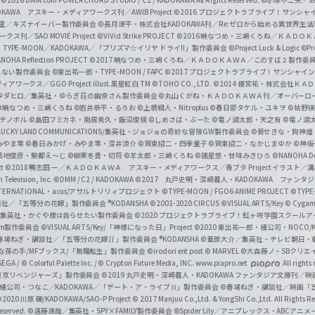
会
©2016 DMM.com POWERCHORD STUDIO / C2 / KADOKAWA All Rights Reserved.
©赤塚不二夫／
C
DOKAWA アスキー・メディアワークス刊／AWIB Project
©2016 プロジェクトラブライブ！サンシャイ
h
田麿里／キズナイーバー製作委員会
©長月達平・株式会社KADOKAWA刊／Re:ゼロから始める異世界生
／SAO MOVIE Project
©ViVid Strike PROJECT ©2016 暁なつめ・三嶋くろね／Ｋ
a
・TYPE-MOON／KADOKAWA／「プリズマ☆イリヤ ドライ!!」製作委員会
©Project Luck & Logic
©P
NOHA Reflection PROJECT
©2017 暁なつめ・三嶋くろね／ＫＡＤＯＫＡＷＡ／このすば２製作委
n
冴えない製作委員会
©東出祐一郎・TYPE-MOON / FAPC
©2017 プロジェクトラブライブ！サンシャイン!
n
クス／GGO Project illust.黒星紅白
TM ©TOHO CO., LTD.
©2014 榎宮祐・株式会社Ｋ
タダヒロ／集英社・ゆらぎ荘の幽奈さん製作委員会
©丸山くがね・ＫＡＤＯＫＡＷＡ刊／オーバーロ
e
©暁なつめ・三嶋くろね
©岩井恭平・るろお
©上栖綴人・Nitroplus
©春日部タケル・ユキヲ
©枯野瑛
グチノボル
©島田フミカネ・南房秀久・飯沼俊規
©しめさば・ぶーた
©竜ノ湖太郎・天之有
©竜ノ湖
l
LUCKY LAND COMMUNICATIONS/集英社・ジョジョの奇妙な冒険GW製作委員会
©葵せきな・狗神煌
みやま零 ©春日みかげ・みやま零・深井涼介
©賀東招二・四季童子
©賀東招二・なかじまゆか
©神坂
築地俊彦・駒都え～じ
©柳実冬貴・切符
©羊太郎・三嶋くろね
©諸星悠・甘味みきひろ
©NANOHA De
t
©2018 鴨志田 一／ＫＡＤＯＫＡＷＡ アスキー・メディアワークス／青ブタ Project イラスト／
Television, Inc.
©DMM / C2 / KADOKAWA
©2017 丸戸史明・深崎暮人・KADOKAWA ファン
INTERNATIONAL・acus/アサルトリリィプロジェクト
©TYPE-MOON / FGO6 ANIME PROJECT
©TYPE
社／「五等分の花嫁」製作委員会 ®KODANSHA
©2001-2020 CIRCUS
©VISUAL ARTS/Key
© Cygame
／集英社・かぐや様は告らせたい製作委員会
©2020 プロジェクトラブライブ！虹ヶ咲学園スクール
asm製作委員会
©VISUAL ARTS/Key/「神様になった日」Project
©2020 東出祐一郎・橘公司・NOCO
春場ねぎ・講談社／「五等分の花嫁∬」製作委員会 ®KODANSHA
©葦原大介／集英社・テレビ朝日・
な孫の手/MFブックス/「無職転生」製作委員会
©irodori ent post
© MARVEL
©大森藤ノ・SBクリエ
EGA / © Colorful Palette Inc. / © Crypton Future Media, INC. www.piapro.net
All rights
東京リベンジャーズ」製作委員会
©2019 丸戸史明・深崎暮人・KADOKAWA ファンタジア文庫刊
9 橘公司・つなこ／KADOKAWA／「デート・ア・ライブⅢ」製作委員会
©春場ねぎ・講談社／映画「五等
2020 川原 礫/KADOKAWA/SAO-P Project
© 2017 Manjuu Co.,Ltd. & YongShi Co.,Ltd. All Rights R
eserved.
©遠藤達哉／集英社・SPY×FAMILY製作委員会
©Spider Lily／アニプレックス・ABCアニ