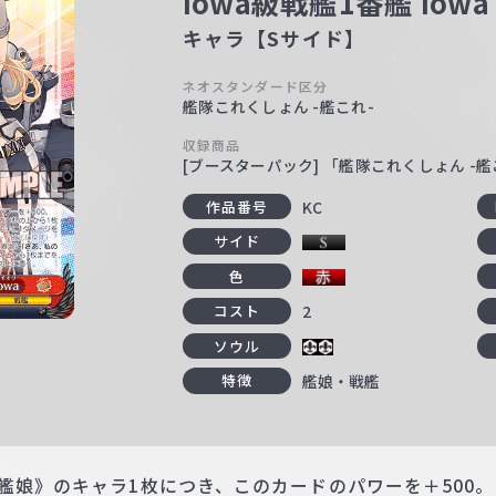
Iowa級戦艦1番艦 Iowa
キャラ【Sサイド】
ネオスタンダード区分
艦隊これくしょん -艦これ-
収録商品
[ブースターパック] 「艦隊これくしょん -艦これ
KC
作品番号
サイド
色
2
コスト
ソウル
艦娘・戦艦
特徴
艦娘》のキャラ1枚につき、このカードのパワーを＋500。