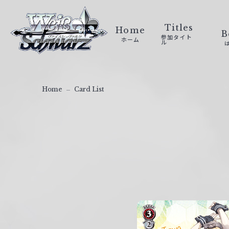
ヴ
ァ
Titles
Home
B
参加タイト
ホーム
イ
ル
ス
シ
ュ
Home
Card List
ヴ
ァ
ル
ツ
｜
W
e
i
ß
S