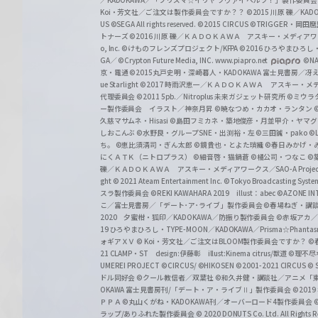
／KADOKAWA／「プリズマ☆イリヤ ツヴァイ ヘルツ！」製作委員
Koi・芳文社／ご注文は製作委員会ですか？？
©2015 川原 礫／KA
US ©SEGA All rights reserved.
©2015 CIRCUS
©TRIGGER・岡
トナーズ
©2016 川原 礫／ＫＡＤＯＫＡＷＡ アスキー・メディアワークス刊
o, Inc. ©けものフレンズプロジェクト/KFPA
©2016 ひろやまひろし
GA／ ©Crypton Future Media, INC. www.piapro.net
©NA
京・電通
©2015丸戸史明・深崎暮人・KADOKAWA 富士見書房／
ue Starlight
©2017 時雨沢恵一／ＫＡＤＯＫＡＷＡ アスキー・メディアワー
代理委員会
©2011 5pb.／Nitroplus 未来ガジェット研究所
©ミウラ
ー製作委員会 イラスト／神奈月昇
©暁なつめ・カカオ・ランタン
久慈マサムネ・Hisasi
©島田フミカネ・築地俊彦・月並甲介・ヤマ
しおこんぶ
©水野良・グループSNE・出渕裕・左
©三田誠・pako
©
ち。
©恵比須清司・ぎん太郎
©鏡貴也・とよた瑣織
©春日みかげ・
にくＡＴＫ（ニトロプラス）
©細音啓・猫鍋蒼
©橘公司・つなこ
©
礫／ＫＡＤＯＫＡＷＡ アスキー・メディアワークス／SAO-A Projec
ght
© 2021 Ateam Entertainment Inc.
©Tokyo Broadcasting System 
スラ製作委員会 ©REKI KAWAHARA 2019 illust：abec
©AZONE 
こ／富士見書房／「デート･ア･ライブ」製作委員会
©春場ねぎ・講談
2020 夕蜜柑・狐印／KADOKAWA／防振り製作委員会
©赤坂アカ
19 ひろやまひろし・TYPE-MOON／KADOKAWA／Prisma☆Phant
ォギアＸＶ
© Koi・芳文社／ご注文はBLOOM製作委員会ですか？
©
21 CLAMP・ST design:伊藤彰 illust:Kinema citrus/獣道
©理不尽
UMEREI PROJECT
©CIRCUS/ ©HIKOSEN
©2001-2021 CIRCUS
© S
ドル同好会
©クール教信者／双葉社
©和久井健・講談社／アニメ「
OKAWA 富士見書房刊/「デート・ア・ライブⅡ」製作委員会
©201
ＰＰＡ ©丸山くがね・KADOKAWA刊／オーバーロード4製作委員会
©
ラップ/ありふれた製作委員会
© 2020 DONUTS Co. Ltd. All Rights R