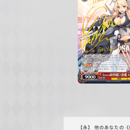
c
h
w
a
r
z
【永】 他のあなたの《