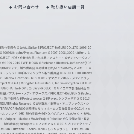
お問い合わせ
取り扱い店舗一覧
い魔製作委員会
©なのはStrikerS PROJECT
©ATLUS CO.,LTD.1996,20
©2009 Nitroplus/Project Phantom
©2007,2008,2009谷川流･いと
CT-INDEX
©鎌池和馬／冬川基／アスキー・メディアワークス／
京
©1999-2010 TYPE-MOON
©Bushiroad illust:たにはらなつき(EDE
『灼眼のシャナ』製作委員会
©高橋弥七郎/いとうのいぢ/アスキー・メ
クス・シャフト
©ギルティクラウン製作委員会
©PROJECT DD ©Index
lex・Madoka Partners・MBS
©2012 ヤマグチノボル・メディアファ
ject
©SEGA / ©Crypton Future Media, Inc. www.crypton.net Illust
NANOHA The MOVIE 2nd A's PROJECT
©サイコパス製作委員会
©I
基／アスキー・メディアワークス／PROJECT-RAILGUN S
©sole;v
リヤ」製作委員会
©Project wooser 2
©Project シンフォギアＧ
©2013
 All Rights Reserved.
©古味直志／集英社・アニプレックス・シ
ERRAFORMARS
©劇場版ミルキィホームズ製作委員会
©2014 ひろ
nc. /ガールフレンド（仮）製作委員会
©FHO／ギガントプロジェクト
©Visu
et／Aniplex・Madoka Movie Project Rebellion
©矢吹健太朗・長谷
人」製作委員会
©Project シンフォギアＧＸ
©2015 プロジェクトラブ
-MOON・ufotable・FSNPC
©2015 ひろやまひろし・TYPE-MOON