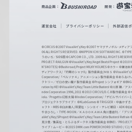
｜
商品企画：
開発：
W
e
i
運営会社
プライバシーポリシー
外部送信
ß
S
©CIRCUS
©2007 VisualArt's/Key
©2007 ヤマグチノボル･メデ
c
06 ALL RIGHTS RESERVED.
©NIPPON ICHI SOFTWARE INC. ©TYPE-
うのいぢ／
SOS団
©CAPCOM CO., LTD. 2009 ALL RIGHTS RESERV
h
PROJECT-RAILGUN
©VisualArt's/Key/Angel Beats! Project
©2010 Vi
w
N'S NOTES)
©Bushiroad/Project MILKY HOLMES
©カラー
©鎌池和馬
ディアワークス/『灼眼のシャナII』製作委員会/ＭＢＳ
©VisualArt's
a
Corporation/「ペルソナ４」アニメーション製作委員会
©あらゐけ
クトリー／ゼロの使い魔Ｆ製作委員会
©Project シンフォギア
©BNG
r
ration by KEI
©VisualArt's/Key/Team Little Busters!
©川原 礫／アスキ
z
ndex Corporation 1996,2011
©2013 CIRCUS/D.C.III製作委員会
©
iola／Progetto 幻影太陽
©Index Corporation/「デビルサバ
プロジェクトラブライブ！
©KLabGames
© TRIGGER・中島か
ャフト・MBS
©臼井儀人/双葉社・シンエイ・テレビ朝日・ADK
©臼
やまひろし・TYPE-MOON／ＫＡＤＯＫＡＷＡ 角川書店刊／「プ
alArt's/Key/SProject
©VisualArt's/Key/Team Little Busters! Refrain
見沙貴／集英社・とらぶるダークネス製作委員会
©BNEI／PROJECT 
ライブ！ムービー
©2015 DMM.com POWERCHORD STUDIO / C2 / KA