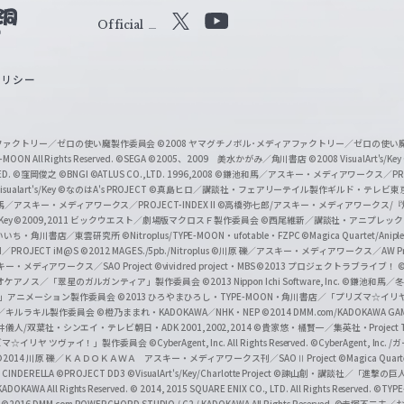
Official
X
Y
o
ポリシー
u
T
u
ィアファクトリー／ゼロの使い魔製作委員会
©2008 ヤマグチノボル･メディアファクトリー／ゼロの使
b
MOON All Rights Reserved.
©SEGA
©2005、2009 美水かがみ／角川書店
©2008 VisualArt's/Key
ED.
©窪岡俊之
©BNGI
©ATLUS CO.,LTD. 1996,2008
©鎌池和馬／アスキー・メディアワークス／PROJE
e
sualart's/Key
©なのはA's PROJECT
©真島ヒロ／講談社・フェアリーテイル製作ギルド・テレビ東
／アスキー・メディアワークス／PROJECT-INDEX II
©高橋弥七郎/アスキー・メディアワークス/
O
/Key
©2009,2011 ビックウエスト／劇場版マクロスＦ製作委員会
©西尾維新／講談社・アニプレッ
f
いいち・角川書店／東雲研究所
©Nitroplus/TYPE-MOON・ufotable・FZPC
©Magica Quartet/Anip
I／PROJECT iM@S
©2012 MAGES./5pb./Nitroplus
©川原 礫／アスキー・メディアワークス／AW Pro
f
ー・メディアワークス／SAO Project
©vividred project・MBS ©2013 プロジェクトラブライブ！
©
i
オケアノス／「翠星のガルガンティア」製作委員会
©2013 Nippon Ichi Software, Inc.
©鎌池和馬／冬川
イバー2」アニメーション製作委員会
©2013 ひろやまひろし・TYPE-MOON・角川書店／「プリズマ☆イ
c
ずき／キルラキル製作委員会
©橙乃ままれ・KADOKAWA／NHK・NEP
©2014 DMM.com/KADOKAWA GAMES
井儀人/双葉社・シンエイ・テレビ朝日・ADK 2001,2002,2014
©貴家悠・橘賢一／集英社・Project T
i
リズマ☆イリヤ ツヴァイ！」製作委員会
©CyberAgent, Inc. All Rights Reserved.
©CyberAgent, I
a
©2014 川原 礫／ＫＡＤＯＫＡＷＡ アスキー・メディアワークス刊／SAOⅡ Project
©Magica Quart
CINDERELLA ©PROJECT DD3
©VisualArt's/Key/Charlotte Project
©諫山創・講談社／「進撃の巨
l
DOKAWA All Rights Reserved.
© 2014, 2015 SQUARE ENIX CO., LTD. All Rights Reserved.
©TYPE