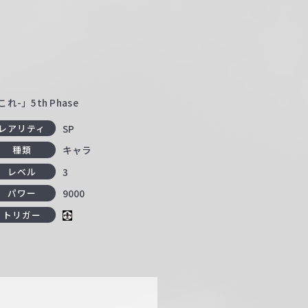
-」5th Phase
SP
レアリティ
キャラ
種類
3
レベル
9000
パワー
トリガー