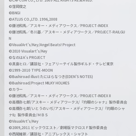
©窪岡俊之
©BNGI
©ATLUS CO.,LTD. 1996,2008
©鎌池和馬／アスキー・メディアワークス／PROJECT-INDEX
©鎌池和馬／冬川基／アスキー・メディアワークス／PROJECT-RAILGU
N
©VisualArt's/Key/Angel Beats! Project
©2010 Visualart's/Key
©なのはA's PROJECT
©真島ヒロ／講談社・フェアリーテイル製作ギルド・テレビ東京
©1999-2010 TYPE-MOON
©Bushiroad illust:たにはらなつき(EDEN'S NOTES)
©Bushiroad/Project MILKY HOLMES
©カラー
©鎌池和馬／アスキー・メディアワークス／PROJECT-INDEX II
©高橋弥七郎/アスキー・メディアワークス/『灼眼のシャナ』製作委員会
©高橋弥七郎/いとうのいぢ/アスキー・メディアワークス/『灼眼のシャ
ナII』製作委員会/ＭＢＳ
©VisualArt's/Key
©2009,2011 ビックウエスト／劇場版マクロスＦ製作委員会
©西尾維新／講談社・アニプレックス・シャフト