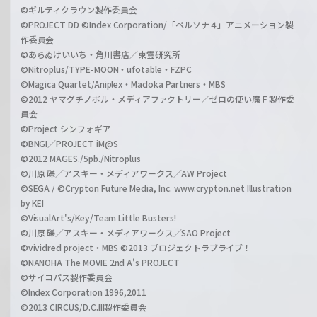
©ギルティクラウン製作委員会
©PROJECT DD ©Index Corporation/「ペルソナ４」アニメーション製
作委員会
©あらゐけいいち・角川書店／東雲研究所
©Nitroplus/TYPE-MOON・ufotable・FZPC
©Magica Quartet/Aniplex・Madoka Partners・MBS
©2012 ヤマグチノボル・メディアファクトリー／ゼロの使い魔Ｆ製作委
員会
©Project シンフォギア
©BNGI／PROJECT iM@S
©2012 MAGES./5pb./Nitroplus
©川原 礫／アスキー・メディアワークス／AW Project
©SEGA / ©Crypton Future Media, Inc. www.crypton.net Illustration
by KEI
©VisualArt's/Key/Team Little Busters!
©川原 礫／アスキー・メディアワークス／SAO Project
©vividred project・MBS ©2013 プロジェクトラブライブ！
©NANOHA The MOVIE 2nd A's PROJECT
©サイコパス製作委員会
©Index Corporation 1996,2011
©2013 CIRCUS/D.C.III製作委員会