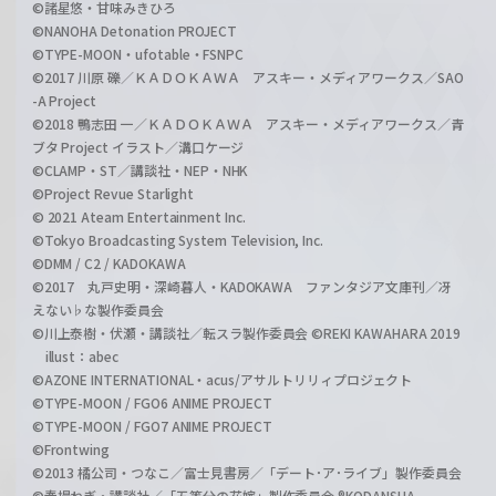
©諸星悠・甘味みきひろ
©NANOHA Detonation PROJECT
©TYPE-MOON・ufotable・FSNPC
©2017 川原 礫／ＫＡＤＯＫＡＷＡ アスキー・メディアワークス／SAO
-A Project
©2018 鴨志田 一／ＫＡＤＯＫＡＷＡ アスキー・メディアワークス／青
ブタ Project イラスト／溝口ケージ
©CLAMP・ST／講談社・NEP・NHK
©Project Revue Starlight
© 2021 Ateam Entertainment Inc.
©Tokyo Broadcasting System Television, Inc.
©DMM / C2 / KADOKAWA
©2017 丸戸史明・深崎暮人・KADOKAWA ファンタジア文庫刊／冴
えない♭な製作委員会
©川上泰樹・伏瀬・講談社／転スラ製作委員会 ©REKI KAWAHARA 2019
illust：abec
©AZONE INTERNATIONAL・acus/アサルトリリィプロジェクト
©TYPE-MOON / FGO6 ANIME PROJECT
©TYPE-MOON / FGO7 ANIME PROJECT
©Frontwing
©2013 橘公司・つなこ／富士見書房／「デート･ア･ライブ」製作委員会
©春場ねぎ・講談社／「五等分の花嫁」製作委員会 ®KODANSHA