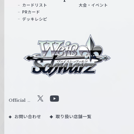
カードリスト
大会・イベント
PRカード
デッキレシピ
ヴ
ァ
イ
ス
シ
ュ
ヴ
ァ
ル
Official
X
Y
ツ
o
｜
お問い合わせ
取り扱い店舗一覧
u
W
T
e
u