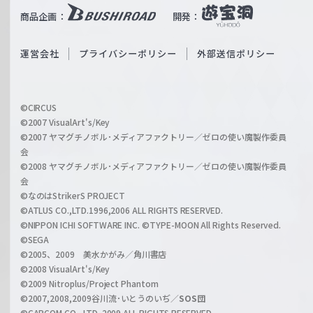
i
b
商品企画：
開発：
ß
e
S
O
運営会社
プライバシーポリシー
外部送信ポリシー
c
f
h
f
w
i
a
©CIRCUS
c
©2007 VisualArt's/Key
r
i
©2007 ヤマグチノボル･メディアファクトリー／ゼロの使い魔製作委員
z
会
a
©2008 ヤマグチノボル･メディアファクトリー／ゼロの使い魔製作委員
l
会
C
©なのはStrikerS PROJECT
h
©ATLUS CO.,LTD.1996,2006 ALL RIGHTS RESERVED.
a
©NIPPON ICHI SOFTWARE INC. ©TYPE-MOON All Rights Reserved.
n
©SEGA
©2005、2009 美水かがみ／角川書店
n
©2008 VisualArt's/Key
e
©2009 Nitroplus/Project Phantom
l
©2007,2008,2009谷川流･いとうのいぢ／
SOS団
©CAPCOM CO., LTD. 2009 ALL RIGHTS RESERVED.