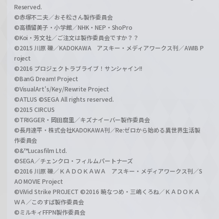
Reserved.
©赤塚不二夫／おそ松さん製作委員会
©高橋留美子・小学館／NHK・NEP・ShoPro
©Koi・芳文社／ご注文は製作委員会ですか？？
©2015 川原 礫／KADOKAWA アスキー・メディアワークス刊／AWIB P
roject
©2016 プロジェクトラブライブ！サンシャイン!!
©BanG Dream! Project
©VisualArt's/Key/Rewrite Project
©ATLUS ©SEGA All rights reserved.
©2015 CIRCUS
©TRIGGER・岡田麿里／キズナイーバー製作委員会
©長月達平・株式会社KADOKAWA刊／Re:ゼロから始める異世界生活製
作委員会
©&™Lucasfilm Ltd.
©SEGA／チェンクロ・フィルムパートナーズ
©2016 川原 礫／ＫＡＤＯＫＡＷＡ アスキー・メディアワークス刊／S
AO MOVIE Project
©ViVid Strike PROJECT ©2016 暁なつめ・三嶋くろね／ＫＡＤＯＫＡ
ＷＡ／このすば製作委員会
©ミルキィFFPN製作委員会