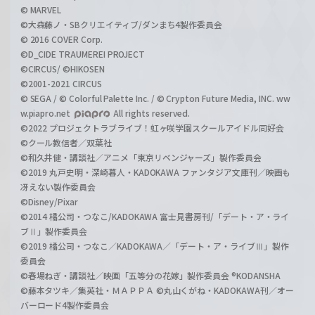
© MARVEL
©大森藤ノ・SBクリエイティブ/ダンまち4製作委員会
© 2016 COVER Corp.
©D_CIDE TRAUMEREI PROJECT
©CIRCUS/ ©HIKOSEN
©2001-2021 CIRCUS
© SEGA / © Colorful Palette Inc. / © Crypton Future Media, INC. ww
w.piapro.net
All rights reserved.
©2022 プロジェクトラブライブ！虹ヶ咲学園スクールアイドル同好会
©クール教信者／双葉社
©和久井健・講談社／アニメ「東京リベンジャーズ」製作委員会
©2019 丸戸史明・深崎暮人・KADOKAWA ファンタジア文庫刊／映画も
冴えない製作委員会
©Disney/Pixar
©2014 橘公司・つなこ/KADOKAWA 富士見書房刊/「デート・ア・ライ
ブⅡ」製作委員会
©2019 橘公司・つなこ／KADOKAWA／「デート・ア・ライブⅢ」製作
委員会
©春場ねぎ・講談社／映画「五等分の花嫁」製作委員会 ®KODANSHA
©藤本タツキ／集英社・ＭＡＰＰＡ ©丸山くがね・KADOKAWA刊／オー
バーロード4製作委員会