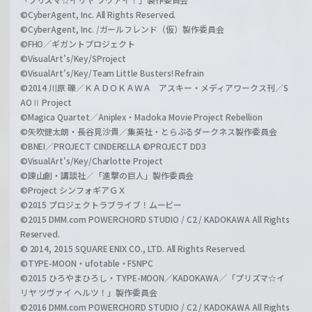
©CyberAgent, Inc. All Rights Reserved.
©CyberAgent, Inc. /ガールフレンド（仮）製作委員会
©FHO／ギガントプロジェクト
©VisualArt's/Key/SProject
©VisualArt's/Key/Team Little Busters! Refrain
©2014 川原 礫／ＫＡＤＯＫＡＷＡ アスキー・メディアワークス刊／S
AOⅡ Project
©Magica Quartet／Aniplex・Madoka Movie Project Rebellion
©矢吹健太朗・長谷見沙貴／集英社・とらぶるダークネス製作委員会
©BNEI／PROJECT CINDERELLA ©PROJECT DD3
©VisualArt's/Key/Charlotte Project
©諫山創・講談社／「進撃の巨人」製作委員会
©Project シンフォギアＧＸ
©2015 プロジェクトラブライブ！ムービー
©2015 DMM.com POWERCHORD STUDIO / C2 / KADOKAWA All Rights
Reserved.
© 2014, 2015 SQUARE ENIX CO., LTD. All Rights Reserved.
©TYPE-MOON・ufotable・FSNPC
©2015 ひろやまひろし・TYPE-MOON／KADOKAWA／「プリズマ☆イ
リヤ ツヴァイ ヘルツ！」製作委員会
©2016 DMM.com POWERCHORD STUDIO / C2 / KADOKAWA All Rights