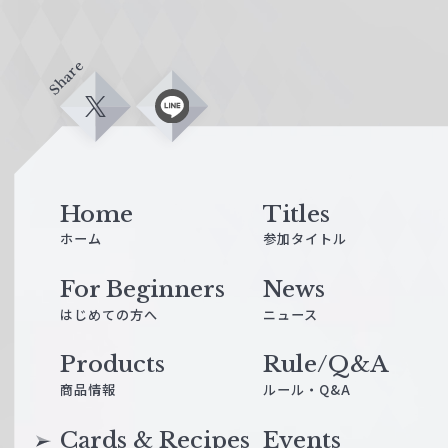
Share
X
L
i
n
e
Home
Titles
ホーム
参加タイトル
For Beginners
News
はじめての方へ
ニュース
Products
Rule/Q&A
商品情報
ルール・Q&A
Cards & Recipes
Events