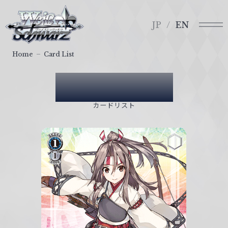
メ
ヴ
ニ
ァ
JP
EN
ュ
イ
ー
ス
Home
Card List
シ
ュ
Card List
ヴ
ァ
カードリスト
ル
ツ
｜
W
e
i
ß
S
c
h