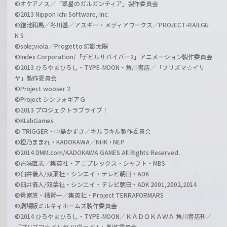
©オケアノス／「翠星のガルガンティア」製作委員会
©2013 Nippon Ichi Software, Inc.
©鎌池和馬／冬川基／アスキー・メディアワークス／PROJECT-RAILGU
N S
©sole;viola／Progetto 幻影太陽
©Index Corporation/「デビルサバイバー2」アニメーション製作委員会
©2013 ひろやまひろし・TYPE-MOON・角川書店／「プリズマ☆イリ
ヤ」製作委員会
©Project wooser 2
©Project シンフォギアＧ
©2013 プロジェクトラブライブ！
©KLabGames
© TRIGGER・中島かずき／キルラキル製作委員会
©橙乃ままれ・KADOKAWA／NHK・NEP
©2014 DMM.com/KADOKAWA GAMES All Rights Reserved.
©古味直志／集英社・アニプレックス・シャフト・MBS
©臼井儀人/双葉社・シンエイ・テレビ朝日・ADK
©臼井儀人/双葉社・シンエイ・テレビ朝日・ADK 2001,2002,2014
©貴家悠・橘賢一／集英社・Project TERRAFORMARS
©劇場版ミルキィホームズ製作委員会
©2014 ひろやまひろし・TYPE-MOON／ＫＡＤＯＫＡＷＡ 角川書店刊／
「プリズマ☆イリヤ ツヴァイ！」製作委員会