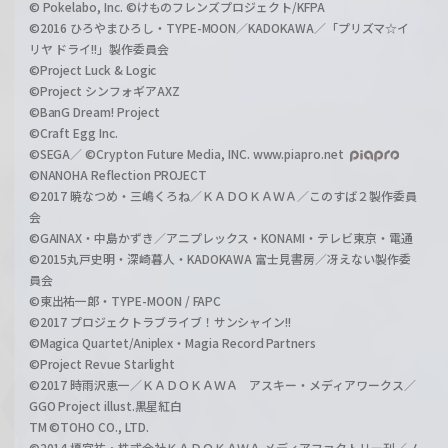
© Pokelabo, Inc. ©けものフレンズプロジェクト/KFPA
©2016 ひろやまひろし・TYPE-MOON／KADOKAWA／「プリズマ☆イ
リヤ ドライ!!」製作委員会
©Project Luck & Logic
©Project シンフォギアAXZ
©BanG Dream! Project
©Craft Egg Inc.
©SEGA／ ©Crypton Future Media, INC. www.piapro.net
©NANOHA Reflection PROJECT
©2017 暁なつめ・三嶋くろね／ＫＡＤＯＫＡＷＡ／このすば２製作委員
会
©GAINAX・中島かずき／アニプレックス・KONAMI・テレビ東京・電通
©2015丸戸史明・深崎暮人・KADOKAWA 富士見書房／冴えない製作委
員会
©東出祐一郎・TYPE-MOON / FAPC
©2017 プロジェクトラブライブ！サンシャイン!!
©Magica Quartet/Aniplex・Magia Record Partners
©Project Revue Starlight
©2017 時雨沢恵一／ＫＡＤＯＫＡＷＡ アスキー・メディアワークス／
GGO Project illust.黒星紅白
TM ©TOHO CO., LTD.
©2014 榎宮祐・株式会社ＫＡＤＯＫＡＷＡ メディアファクトリー刊／ノ