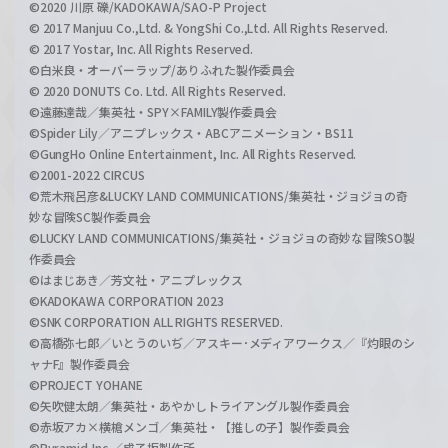
©2020 川原 礫/KADOKAWA/SAO-P Project
© 2017 Manjuu Co.,Ltd. & YongShi Co.,Ltd. All Rights Reserved.
© 2017 Yostar, Inc. All Rights Reserved.
©白米良・オーバーラップ/ありふれた製作委員会
© 2020 DONUTS Co. Ltd. All Rights Reserved.
©遠藤達哉／集英社・SPY×FAMILY製作委員会
©Spider Lily／アニプレックス・ABCアニメーション・BS11
©GungHo Online Entertainment, Inc. All Rights Reserved.
©2001-2022 CIRCUS
©荒木飛呂彦&LUCKY LAND COMMUNICATIONS/集英社・ジョジョの奇
妙な冒険SC製作委員会
©LUCKY LAND COMMUNICATIONS/集英社・ジョジョの奇妙な冒険SO製
作委員会
©はまじあき／芳文社・アニプレックス
©KADOKAWA CORPORATION 2023
©SNK CORPORATION ALL RIGHTS RESERVED.
©高橋弥七郎／いとうのいぢ／アスキー･メディアワークス／『灼眼のシ
ャナF』製作委員会
©PROJECT YOHANE
©矢吹健太朗／集英社・あやかしトライアングル製作委員会
©赤坂アカ×横槍メンゴ／集英社・【推しの子】製作委員会
©Pyramid,Inc.／成子坂製作所