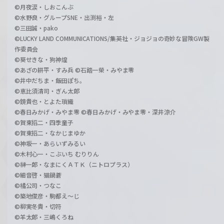
©月夜涙・しおこんぶ
©水野良・グループSNE・出渕裕・左
©三田誠・pako
©LUCKY LAND COMMUNICATIONS/集英社・ジョジョの奇妙な冒険GW製
作委員会
©葵せきな・狗神煌
©あざの耕平・すみ兵 ©石踏一榮・みやま零
©井中だちま・飯田ぽち。
©恵比須清司・ぎん太郎
©鏡貴也・とよた瑣織
©春日みかげ・みやま零 ©春日みかげ・みやま零・深井涼介
©賀東招二・四季童子
©賀東招二・なかじまゆか
©神坂一・あらいずみるい
©木村心一・こぶいち むりりん
©榊一郎・なまにくＡＴＫ（ニトロプラス）
©細音啓・猫鍋蒼
©橘公司・つなこ
©築地俊彦・駒都え～じ
©柳実冬貴・切符
©羊太郎・三嶋くろね