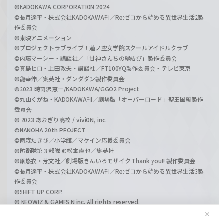
©KADOKAWA CORPORATION 2024
©長月達平・株式会社KADOKAWA刊／Re:ゼロから始める異世界生活2製
作委員会
©東映アニメーション
©プロジェクトラブライブ！蓮ノ空女学院スクールアイドルクラブ
©内藤マーシー・講談社／「甘神さんちの縁結び」製作委員会
©真島ヒロ・上田敦夫・講談社／FT100YQ製作委員会・テレビ東京
©龍幸伸／集英社・ダンダダン製作委員会
©2023 時雨沢恵一/KADOKAWA/GGO2 Project
©丸山くがね・KADOKAWA刊／劇場版「オーバーロード」聖王国編製作
委員会
© 2023 あおぎり高校 / viviON, inc.
©NANOHA 20th PROJECT
©雨森たきび／小学館／マケイン応援委員会
©防衛隊第３部隊 ©松本直也／集英社
©原悠衣・芳文社／劇場版きんいろモザイク Thank you!! 製作委員会
©長月達平・株式会社KADOKAWA刊／Re:ゼロから始める異世界生活3製
作委員会
©SHIFT UP CORP.
© NEOWIZ & GAMFS N inc. All rights reserved.
©ATLUS. ©SEGA.
✕