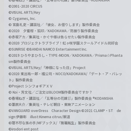
©2001-2020 CIRCUS
©VISUAL ARTS/Key
© Cygames, Inc.
© 宮島礼吏・講談社／「彼女、お借りします」製作委員会
©2020 夕蜜柑・狐印／KADOKAWA／防振り製作委員会
©赤坂アカ／集英社・かぐや様は告らせたい製作委員会
©2020 プロジェクトラブライブ！虹ヶ咲学園スクールアイドル同好会
©SUNRISE ©BANDAI NAMCO Entertainment Inc.
©2019 ひろやまひろし・TYPE-MOON／KADOKAWA／Prisma☆Phanta
sm製作委員会
©VISUAL ARTS/Key/「神様になった日」Project
©2020 東出祐一郎・橘公司・NOCO/KADOKAWA/「デート・ア・バレッ
ト」製作委員会
©Project シンフォギアＸＶ
© Koi・芳文社／ご注文はBLOOM製作委員会ですか？
©春場ねぎ・講談社／「五等分の花嫁∬」製作委員会 ®KODANSHA
©葦原大介／集英社・テレビ朝日・東映アニメーション
©VANGUARD overDress Character Design ©2021 CLAMP・ST de
sign:伊藤彰 illust:Kinema citrus/獣道
©理不尽な孫の手/MFブックス/「無職転生」製作委員会
©irodori ent post