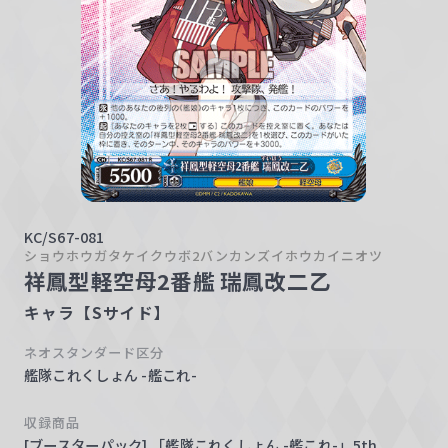
w
a
r
z
KC/S67-081
ショウホウガタケイクウボ2バンカンズイホウカイニオツ
祥鳳型軽空母2番艦 瑞鳳改二乙
キャラ【Sサイド】
ネオスタンダード区分
艦隊これくしょん -艦これ-
収録商品
[ブースターパック] 「艦隊これくしょん -艦これ-」5th