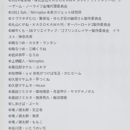
ーゲーム・ノーライフ全権代理委員会
©2011 5pb.／Nitroplus 未来ガジェット研究所
©ミウラタダヒロ／集英社・ゆらぎ荘の幽奈さん製作委員会
©丸山くがね・ＫＡＤＯＫＡＷＡ刊／オーバーロード2製作委員会
©蝸牛くも・SBクリエイティブ／ゴブリンスレイヤー製作委員会 イラ
スト／神奈月昇
©暁なつめ・カカオ・ランタン
©暁なつめ・三嶋くろね
©岩井恭平・るろお
©上栖綴人・Nitroplus
©春日部タケル・ユキヲ
©枯野瑛・ｕｅ ©気がつけば毛玉・かにビーム
©久慈マサムネ・平つくね
©久慈マサムネ・Hisasi
©島田フミカネ・築地俊彦・月並甲介・ヤマグチノボル
©島田フミカネ・南房秀久・飯沼俊規
©しめさば・ぶーた
©竜ノ湖太郎・天之有
©竜ノ湖太郎・焦茶
©竜ノ湖太郎・ももこ
©谷川流・いとうのいぢ