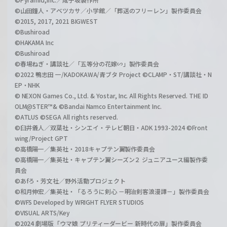
©山田鐘人・アベツカサ／小学館／「葬送のフリーレン」製作委員会
©2015, 2017, 2021 BIGWEST
©Bushiroad
©HAKAMA Inc
©Bushiroad
©春場ねぎ・講談社／「五等分の花嫁∽」製作委員会
©2022 鴨志田 一/KADOKAWA/青ブタ Project ©CLAMP・ST/講談社・N
EP・NHK
© NEXON Games Co., Ltd. & Yostar, Inc. All Rights Reserved. THE ID
OLM@STER™& ©Bandai Namco Entertainment Inc.
©ATLUS ©SEGA All rights reserved.
©臼井儀人／双葉社・シンエイ・テレビ朝日・ADK 1993-2024 ©Front
wing/Project GPT
©高橋陽一／集英社・2018キャプテン翼製作委員会
©高橋陽一／集英社・キャプテン翼シーズン２ ジュニアユース編製作委
員会
©あfろ・芳文社／野外活動プロジェクト
©和月伸宏／集英社・「るろうに剣心 －明治剣客浪漫譚－」製作委員会
©WFS Developed by WRIGHT FLYER STUDIOS
©VISUAL ARTS/Key
©2024 劇場版「ウマ娘 プリティーダービー 新時代の扉」製作委員会