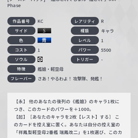
Phase
KC
R
作品番号
レアリティ
キャラ
サイド
種類
1
色
レベル
1
5500
コスト
パワー
-
ソウル
トリガー
艦娘・軽空母
特徴
さあ！やるわよ！ 攻撃隊、発艦！
フレーバー
【永】 他のあなたの後列の《艦娘》のキャラ1枚に
つき、このカードのパワーを＋1000。
【起】［あなたのキャラを2枚【レスト】する］ こ
のカードを控え室に置く。あなたは自分の控え室の
「祥鳳型軽空母2番艦 瑞鳳改二」を1枚選び、このカ