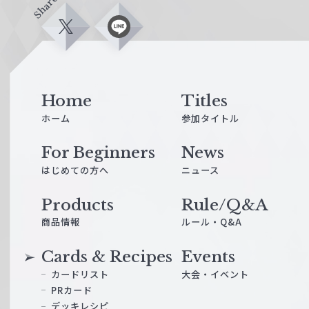
Share
X
L
i
n
e
Home
Titles
ホーム
参加タイトル
For Beginners
News
はじめての方へ
ニュース
Products
Rule/Q&A
商品情報
ルール・Q&A
Cards & Recipes
Events
カードリスト
大会・イベント
PRカード
デッキレシピ