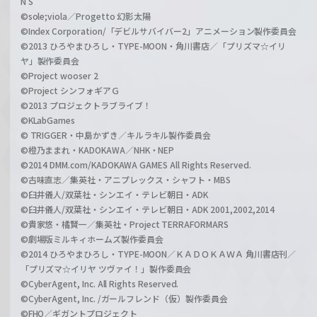
N S
©sole;viola／Progetto 幻影太陽
©Index Corporation/「デビルサバイバー2」アニメーション製作委員会
©2013 ひろやまひろし・TYPE-MOON・角川書店／「プリズマ☆イリ
ヤ」製作委員会
©Project wooser 2
©Project シンフォギアＧ
©2013 プロジェクトラブライブ！
©KLabGames
© TRIGGER・中島かずき／キルラキル製作委員会
©橙乃ままれ・KADOKAWA／NHK・NEP
©2014 DMM.com/KADOKAWA GAMES All Rights Reserved.
©古味直志／集英社・アニプレックス・シャフト・MBS
©臼井儀人/双葉社・シンエイ・テレビ朝日・ADK
©臼井儀人/双葉社・シンエイ・テレビ朝日・ADK 2001,2002,2014
©貴家悠・橘賢一／集英社・Project TERRAFORMARS
©劇場版ミルキィホームズ製作委員会
©2014 ひろやまひろし・TYPE-MOON／ＫＡＤＯＫＡＷＡ 角川書店刊／
「プリズマ☆イリヤ ツヴァイ！」製作委員会
©CyberAgent, Inc. All Rights Reserved.
©CyberAgent, Inc. /ガールフレンド（仮）製作委員会
©FHO／ギガントプロジェクト