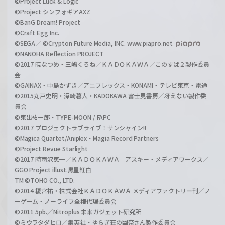
©Project Luck & Logic
©Project シンフォギアAXZ
©BanG Dream! Project
©Craft Egg Inc.
©SEGA／ ©Crypton Future Media, INC. www.piapro.net
©NANOHA Reflection PROJECT
©2017 暁なつめ・三嶋くろね／ＫＡＤＯＫＡＷＡ／このすば２製作委員
会
©GAINAX・中島かずき／アニプレックス・KONAMI・テレビ東京・電通
©2015丸戸史明・深崎暮人・KADOKAWA 富士見書房／冴えない製作委
員会
©東出祐一郎・TYPE-MOON / FAPC
©2017 プロジェクトラブライブ！サンシャイン!!
©Magica Quartet/Aniplex・Magia Record Partners
©Project Revue Starlight
©2017 時雨沢恵一／ＫＡＤＯＫＡＷＡ アスキー・メディアワークス／
GGO Project illust.黒星紅白
TM ©TOHO CO., LTD.
©2014 榎宮祐・株式会社ＫＡＤＯＫＡＷＡ メディアファクトリー刊／ノ
ーゲーム・ノーライフ全権代理委員会
©2011 5pb.／Nitroplus 未来ガジェット研究所
©ミウラタダヒロ／集英社・ゆらぎ荘の幽奈さん製作委員会