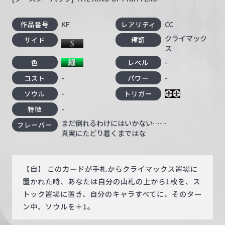
KF
CC
作品番号
レアリティ
クライマック
サイド
種類
ス
-
色
レベル
-
-
コスト
パワー
-
ソウル
トリガー
-
特徴
まだ倒れるわけにはいかない……
フレーバー
真実にたどり着くまではな
【自】 このカードが手札からクライマックス置場に
置かれた時、あなたは自分の山札の上から1枚を、ス
トック置場に置き、自分のキャラすべてに、そのター
ン中、ソウルを＋1。