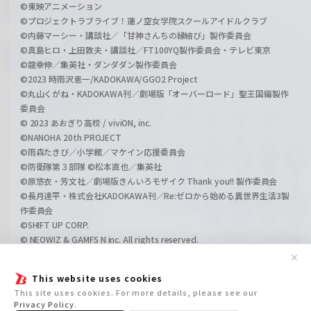
©東映アニメーション
©プロジェクトラブライブ！蓮ノ空女学院スクールアイドルクラブ
©内藤マーシー・講談社／「甘神さんちの縁結び」製作委員会
©真島ヒロ・上田敦夫・講談社／FT100YQ製作委員会・テレビ東京
©龍幸伸／集英社・ダンダダン製作委員会
©2023 時雨沢恵一/KADOKAWA/GGO2 Project
©丸山くがね・KADOKAWA刊／劇場版「オーバーロード」聖王国編製作
委員会
© 2023 あおぎり高校 / viviON, inc.
©NANOHA 20th PROJECT
©雨森たきび／小学館／マケイン応援委員会
©防衛隊第３部隊 ©松本直也／集英社
©原悠衣・芳文社／劇場版きんいろモザイク Thank you!! 製作委員会
©長月達平・株式会社KADOKAWA刊／Re:ゼロから始める異世界生活3製
作委員会
©SHIFT UP CORP.
© NEOWIZ & GAMFS N inc. All rights reserved.
©ATLUS. ©SEGA.
✕
©GIRLS und PANZER Projekt
This website uses cookies
©GIRLS und PANZER Film Projekt
This site uses cookies. For more details, please see our
©GIRLS und PANZER Finale Projekt
Privacy Policy
.