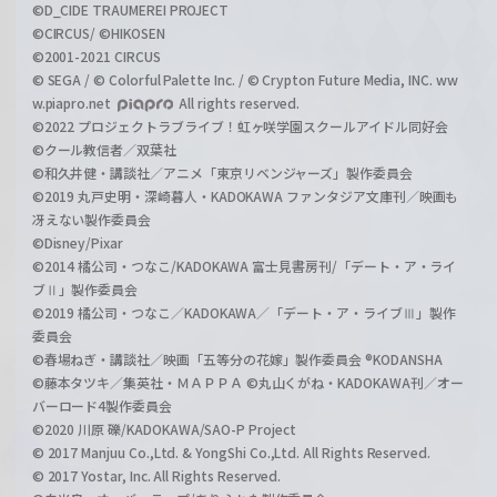
©D_CIDE TRAUMEREI PROJECT
©CIRCUS/ ©HIKOSEN
©2001-2021 CIRCUS
© SEGA / © Colorful Palette Inc. / © Crypton Future Media, INC. ww
w.piapro.net
All rights reserved.
©2022 プロジェクトラブライブ！虹ヶ咲学園スクールアイドル同好会
©クール教信者／双葉社
©和久井健・講談社／アニメ「東京リベンジャーズ」製作委員会
©2019 丸戸史明・深崎暮人・KADOKAWA ファンタジア文庫刊／映画も
冴えない製作委員会
©Disney/Pixar
©2014 橘公司・つなこ/KADOKAWA 富士見書房刊/「デート・ア・ライ
ブⅡ」製作委員会
©2019 橘公司・つなこ／KADOKAWA／「デート・ア・ライブⅢ」製作
委員会
©春場ねぎ・講談社／映画「五等分の花嫁」製作委員会 ®KODANSHA
©藤本タツキ／集英社・ＭＡＰＰＡ ©丸山くがね・KADOKAWA刊／オー
バーロード4製作委員会
©2020 川原 礫/KADOKAWA/SAO-P Project
© 2017 Manjuu Co.,Ltd. & YongShi Co.,Ltd. All Rights Reserved.
© 2017 Yostar, Inc. All Rights Reserved.