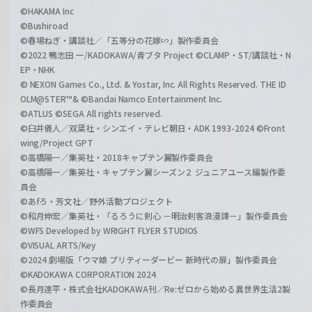
©HAKAMA Inc
©Bushiroad
©春場ねぎ・講談社／「五等分の花嫁∽」製作委員会
©2022 鴨志田 一/KADOKAWA/青ブタ Project ©CLAMP・ST/講談社・N
EP・NHK
© NEXON Games Co., Ltd. & Yostar, Inc. All Rights Reserved. THE ID
OLM@STER™& ©Bandai Namco Entertainment Inc.
©ATLUS ©SEGA All rights reserved.
©臼井儀人／双葉社・シンエイ・テレビ朝日・ADK 1993-2024 ©Front
wing/Project GPT
©高橋陽一／集英社・2018キャプテン翼製作委員会
©高橋陽一／集英社・キャプテン翼シーズン２ ジュニアユース編製作委
員会
©あfろ・芳文社／野外活動プロジェクト
©和月伸宏／集英社・「るろうに剣心 －明治剣客浪漫譚－」製作委員会
©WFS Developed by WRIGHT FLYER STUDIOS
©VISUAL ARTS/Key
©2024 劇場版「ウマ娘 プリティーダービー 新時代の扉」製作委員会
©KADOKAWA CORPORATION 2024
©長月達平・株式会社KADOKAWA刊／Re:ゼロから始める異世界生活2製
作委員会