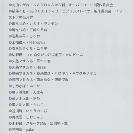
©丸山くがね・ＫＡＤＯＫＡＷＡ刊／オーバーロード2製作委員会
©蝸牛くも・SBクリエイティブ／ゴブリンスレイヤー製作委員会 イラ
スト／神奈月昇
©暁なつめ・カカオ・ランタン
©暁なつめ・三嶋くろね
©岩井恭平・るろお
©上栖綴人・Nitroplus
©春日部タケル・ユキヲ
©枯野瑛・ｕｅ ©気がつけば毛玉・かにビーム
©久慈マサムネ・平つくね
©久慈マサムネ・Hisasi
©島田フミカネ・築地俊彦・月並甲介・ヤマグチノボル
©島田フミカネ・南房秀久・飯沼俊規
©しめさば・ぶーた
©竜ノ湖太郎・天之有
©竜ノ湖太郎・焦茶
©竜ノ湖太郎・ももこ
©谷川流・いとうのいぢ
©月夜涙・しおこんぶ
©水野良・グループSNE・出渕裕・左
©三田誠・pako