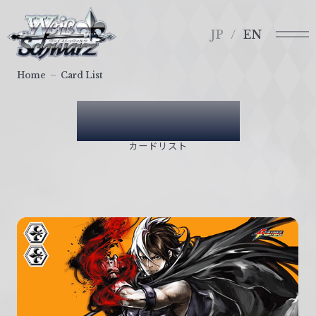
メ
ヴ
ニ
ァ
JP
EN
ュ
イ
ー
ス
Home
Card List
シ
ュ
Card List
ヴ
ァ
カードリスト
ル
ツ
｜
W
e
i
ß
S
c
h