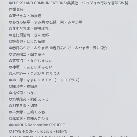
©LUCKY LAND COMMUNICATIONS/集英社・ジョジョの奇妙な冒険GW製
作委員会
©葵せきな・狗神煌
©あざの耕平・すみ兵 ©石踏一榮・みやま零
©井中だちま・飯田ぽち。
©恵比須清司・ぎん太郎
©鏡貴也・とよた瑣織
©春日みかげ・みやま零 ©春日みかげ・みやま零・深井涼介
©賀東招二・四季童子
©賀東招二・なかじまゆか
©神坂一・あらいずみるい
©木村心一・こぶいち むりりん
©榊一郎・なまにくＡＴＫ（ニトロプラス）
©細音啓・猫鍋蒼
©橘公司・つなこ
©築地俊彦・駒都え～じ
©柳実冬貴・切符
©羊太郎・三嶋くろね
©諸星悠・甘味みきひろ
©NANOHA Detonation PROJECT
©TYPE-MOON・ufotable・FSNPC