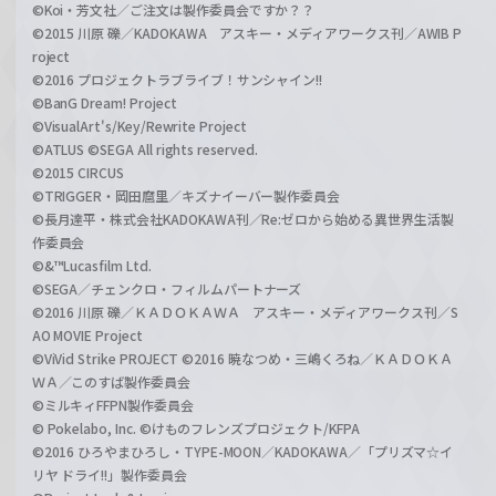
©Koi・芳文社／ご注文は製作委員会ですか？？
©2015 川原 礫／KADOKAWA アスキー・メディアワークス刊／AWIB P
roject
©2016 プロジェクトラブライブ！サンシャイン!!
©BanG Dream! Project
©VisualArt's/Key/Rewrite Project
©ATLUS ©SEGA All rights reserved.
©2015 CIRCUS
©TRIGGER・岡田麿里／キズナイーバー製作委員会
©長月達平・株式会社KADOKAWA刊／Re:ゼロから始める異世界生活製
作委員会
©&™Lucasfilm Ltd.
©SEGA／チェンクロ・フィルムパートナーズ
©2016 川原 礫／ＫＡＤＯＫＡＷＡ アスキー・メディアワークス刊／S
AO MOVIE Project
©ViVid Strike PROJECT ©2016 暁なつめ・三嶋くろね／ＫＡＤＯＫＡ
ＷＡ／このすば製作委員会
©ミルキィFFPN製作委員会
© Pokelabo, Inc. ©けものフレンズプロジェクト/KFPA
©2016 ひろやまひろし・TYPE-MOON／KADOKAWA／「プリズマ☆イ
リヤ ドライ!!」製作委員会