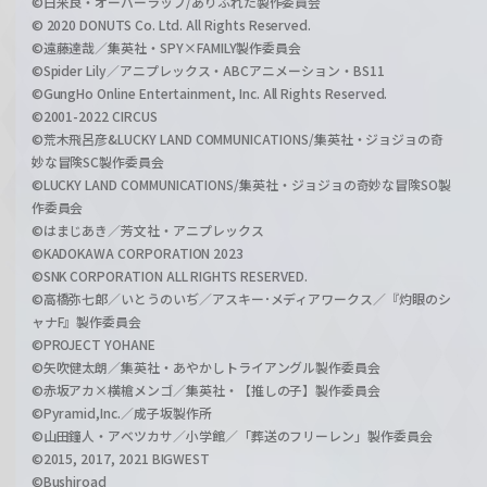
©白米良・オーバーラップ/ありふれた製作委員会
© 2020 DONUTS Co. Ltd. All Rights Reserved.
©遠藤達哉／集英社・SPY×FAMILY製作委員会
©Spider Lily／アニプレックス・ABCアニメーション・BS11
©GungHo Online Entertainment, Inc. All Rights Reserved.
©2001-2022 CIRCUS
©荒木飛呂彦&LUCKY LAND COMMUNICATIONS/集英社・ジョジョの奇
妙な冒険SC製作委員会
©LUCKY LAND COMMUNICATIONS/集英社・ジョジョの奇妙な冒険SO製
作委員会
©はまじあき／芳文社・アニプレックス
©KADOKAWA CORPORATION 2023
©SNK CORPORATION ALL RIGHTS RESERVED.
©高橋弥七郎／いとうのいぢ／アスキー･メディアワークス／『灼眼のシ
ャナF』製作委員会
©PROJECT YOHANE
©矢吹健太朗／集英社・あやかしトライアングル製作委員会
©赤坂アカ×横槍メンゴ／集英社・【推しの子】製作委員会
©Pyramid,Inc.／成子坂製作所
©山田鐘人・アベツカサ／小学館／「葬送のフリーレン」製作委員会
©2015, 2017, 2021 BIGWEST
©Bushiroad