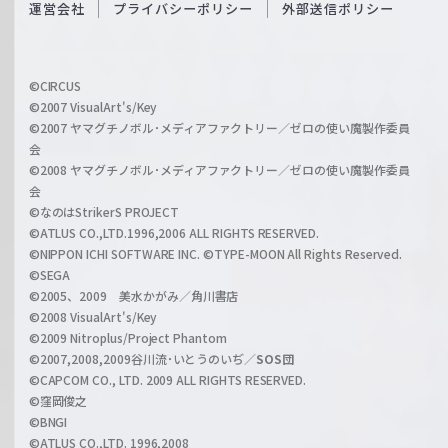
O
運営会社
プライバシーポリシー
外部送信ポリシー
c
f
h
f
w
i
a
©CIRCUS
c
©2007 VisualArt's/Key
r
i
©2007 ヤマグチノボル･メディアファクトリー／ゼロの使い魔製作委員
z
会
a
©2008 ヤマグチノボル･メディアファクトリー／ゼロの使い魔製作委員
l
会
C
©なのはStrikerS PROJECT
h
©ATLUS CO.,LTD.1996,2006 ALL RIGHTS RESERVED.
a
©NIPPON ICHI SOFTWARE INC. ©TYPE-MOON All Rights Reserved.
n
©SEGA
©2005、2009 美水かがみ／角川書店
n
©2008 VisualArt's/Key
e
©2009 Nitroplus/Project Phantom
l
©2007,2008,2009谷川流･いとうのいぢ／
SOS団
©CAPCOM CO., LTD. 2009 ALL RIGHTS RESERVED.
©窪岡俊之
©BNGI
©ATLUS CO.,LTD. 1996,2008