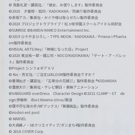
© 宮島礼吏・講談社／「彼女、お借りします」製作委員会
©2020 夕蜜柑・狐印／KADOKAWA／防振り製作委員会
©赤坂アカ／集英社・かぐや様は告らせたい製作委員会
©2020 プロジェクトラブライブ！虹ヶ咲学園スクールアイドル同好会
©SUNRISE ©BANDAI NAMCO Entertainment Inc.
©2019 ひろやまひろし・TYPE-MOON／KADOKAWA／Prisma☆Phanta
sm製作委員会
©VISUAL ARTS/Key/「神様になった日」Project
©2020 東出祐一郎・橘公司・NOCO/KADOKAWA/「デート・ア・バレッ
ト」製作委員会
©Project シンフォギアＸＶ
© Koi・芳文社／ご注文はBLOOM製作委員会ですか？
©春場ねぎ・講談社／「五等分の花嫁∬」製作委員会 ®KODANSHA
©葦原大介／集英社・テレビ朝日・東映アニメーション
©VANGUARD overDress Character Design ©2021 CLAMP・ST de
sign:伊藤彰 illust:Kinema citrus/獣道
©理不尽な孫の手/MFブックス/「無職転生」製作委員会
©irodori ent post
© MARVEL
©大森藤ノ・SBクリエイティブ/ダンまち4製作委員会
© 2016 COVER Corp.