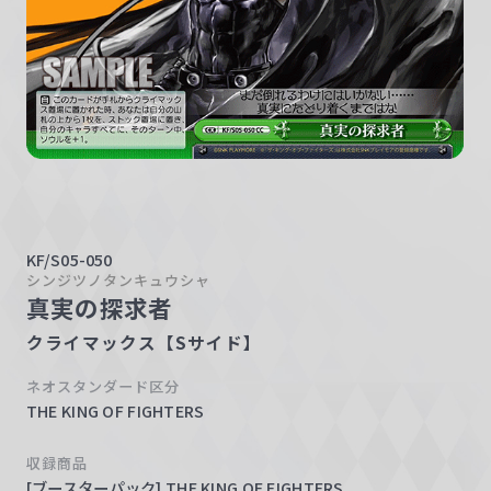
w
a
r
z
KF/S05-050
シンジツノタンキュウシャ
真実の探求者
クライマックス【Sサイド】
ネオスタンダード区分
THE KING OF FIGHTERS
収録商品
[ブースターパック] THE KING OF FIGHTERS