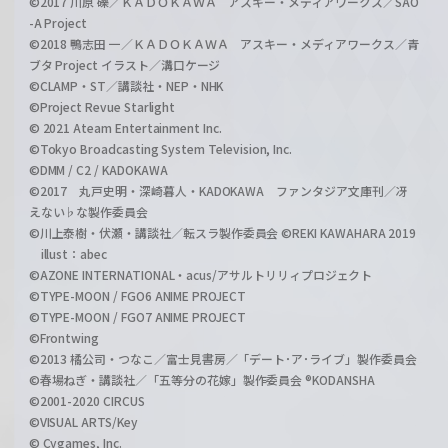
©2017 川原 礫／ＫＡＤＯＫＡＷＡ アスキー・メディアワークス／SAO
-A Project
©2018 鴨志田 一／ＫＡＤＯＫＡＷＡ アスキー・メディアワークス／青
ブタ Project イラスト／溝口ケージ
©CLAMP・ST／講談社・NEP・NHK
©Project Revue Starlight
© 2021 Ateam Entertainment Inc.
©Tokyo Broadcasting System Television, Inc.
©DMM / C2 / KADOKAWA
©2017 丸戸史明・深崎暮人・KADOKAWA ファンタジア文庫刊／冴
えない♭な製作委員会
©川上泰樹・伏瀬・講談社／転スラ製作委員会 ©REKI KAWAHARA 2019
illust：abec
©AZONE INTERNATIONAL・acus/アサルトリリィプロジェクト
©TYPE-MOON / FGO6 ANIME PROJECT
©TYPE-MOON / FGO7 ANIME PROJECT
©Frontwing
©2013 橘公司・つなこ／富士見書房／「デート･ア･ライブ」製作委員会
©春場ねぎ・講談社／「五等分の花嫁」製作委員会 ®KODANSHA
©2001-2020 CIRCUS
©VISUAL ARTS/Key
© Cygames, Inc.