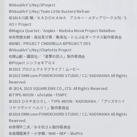
©VisualArt's/Key/SProject
©VisualArt's/Key/Team Little Busters! Refrain
©2014 川原 礫／ＫＡＤＯＫＡＷＡ アスキー・メディアワークス刊／S
AOⅡ Project
©Magica Quartet／Aniplex・Madoka Movie Project Rebellion
©矢吹健太朗・長谷見沙貴／集英社・とらぶるダークネス製作委員会
©BNEI／PROJECT CINDERELLA ©PROJECT DD3
©VisualArt's/Key/Charlotte Project
©諫山創・講談社／「進撃の巨人」製作委員会
©Project シンフォギアＧＸ
©2015 プロジェクトラブライブ！ムービー
©2015 DMM.com POWERCHORD STUDIO / C2 / KADOKAWA All Rights
Reserved.
© 2014, 2015 SQUARE ENIX CO., LTD. All Rights Reserved.
©TYPE-MOON・ufotable・FSNPC
©2015 ひろやまひろし・TYPE-MOON／KADOKAWA／「プリズマ☆イ
リヤ ツヴァイ ヘルツ！」製作委員会
©2016 DMM.com POWERCHORD STUDIO / C2 / KADOKAWA All Rights
Reserved.
©赤塚不二夫／おそ松さん製作委員会
©高橋留美子・小学館／NHK・NEP・ShoPro