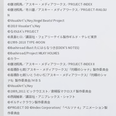
©鎌池和馬／アスキー・メディアワークス／PROJECT-INDEX
©鎌池和馬／冬川基／アスキー・メディアワークス／PROJECT-RAILGU
N
©VisualArt's/Key/Angel Beats! Project
©2010 Visualart's/Key
©なのはA's PROJECT
©真島ヒロ／講談社・フェアリーテイル製作ギルド・テレビ東京
©1999-2010 TYPE-MOON
©Bushiroad illust:たにはらなつき(EDEN'S NOTES)
©Bushiroad/Project MILKY HOLMES
©カラー
©鎌池和馬／アスキー・メディアワークス／PROJECT-INDEX II
©高橋弥七郎/アスキー・メディアワークス/『灼眼のシャナ』製作委員会
©高橋弥七郎/いとうのいぢ/アスキー・メディアワークス/『灼眼のシャ
ナII』製作委員会/ＭＢＳ
©VisualArt's/Key
©2009,2011 ビックウエスト／劇場版マクロスＦ製作委員会
©西尾維新／講談社・アニプレックス・シャフト
©ギルティクラウン製作委員会
©PROJECT DD ©Index Corporation/「ペルソナ４」アニメーション製
作委員会