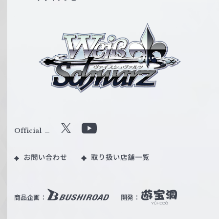
ヴ
ァ
イ
ス
シ
ュ
ヴ
ァ
ル
Official
X
Y
ツ
o
｜
お問い合わせ
取り扱い店舗一覧
u
W
T
e
u
i
b
商品企画：
開発：
ß
e
S