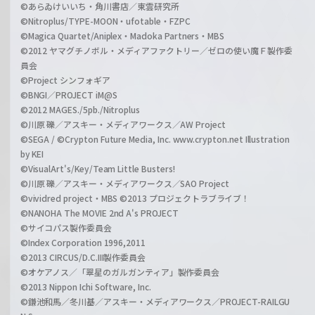
©あらゐけいいち・角川書店／東雲研究所
©Nitroplus/TYPE-MOON・ufotable・FZPC
©Magica Quartet/Aniplex・Madoka Partners・MBS
©2012 ヤマグチノボル・メディアファクトリー／ゼロの使い魔Ｆ製作委
員会
©Project シンフォギア
©BNGI／PROJECT iM@S
©2012 MAGES./5pb./Nitroplus
©川原 礫／アスキー・メディアワークス／AW Project
©SEGA / ©Crypton Future Media, Inc. www.crypton.net Illustration
by KEI
©VisualArt's/Key/Team Little Busters!
©川原 礫／アスキー・メディアワークス／SAO Project
©vividred project・MBS ©2013 プロジェクトラブライブ！
©NANOHA The MOVIE 2nd A's PROJECT
©サイコパス製作委員会
©Index Corporation 1996,2011
©2013 CIRCUS/D.C.III製作委員会
©オケアノス／「翠星のガルガンティア」製作委員会
©2013 Nippon Ichi Software, Inc.
©鎌池和馬／冬川基／アスキー・メディアワークス／PROJECT-RAILGU