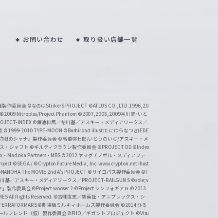
お問い合わせ
取り扱い店舗一覧
い魔製作委員会
©なのはStrikerS PROJECT
©ATLUS CO.,LTD.1996,20
©2009 Nitroplus/Project Phantom
©2007,2008,2009谷川流･いと
CT-INDEX
©鎌池和馬／冬川基／アスキー・メディアワークス／
京
©1999-2010 TYPE-MOON
©Bushiroad illust:たにはらなつき(EDE
『灼眼のシャナ』製作委員会
©高橋弥七郎/いとうのいぢ/アスキー・メ
クス・シャフト
©ギルティクラウン製作委員会
©PROJECT DD ©Index
lex・Madoka Partners・MBS
©2012 ヤマグチノボル・メディアファ
ject
©SEGA / ©Crypton Future Media, Inc. www.crypton.net Illust
NANOHA The MOVIE 2nd A's PROJECT
©サイコパス製作委員会
©I
基／アスキー・メディアワークス／PROJECT-RAILGUN S
©sole;v
リヤ」製作委員会
©Project wooser 2
©Project シンフォギアＧ
©2013
 All Rights Reserved.
©古味直志／集英社・アニプレックス・シ
ERRAFORMARS
©劇場版ミルキィホームズ製作委員会
©2014 ひろ
nc. /ガールフレンド（仮）製作委員会
©FHO／ギガントプロジェクト
©Visu