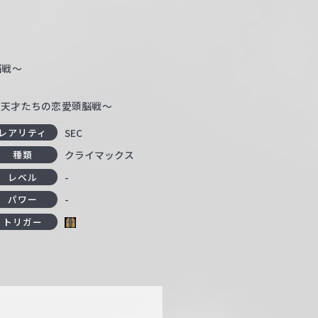
脳戦～
～天才たちの恋愛頭脳戦～
SEC
レアリティ
クライマックス
種類
-
レベル
-
パワー
トリガー