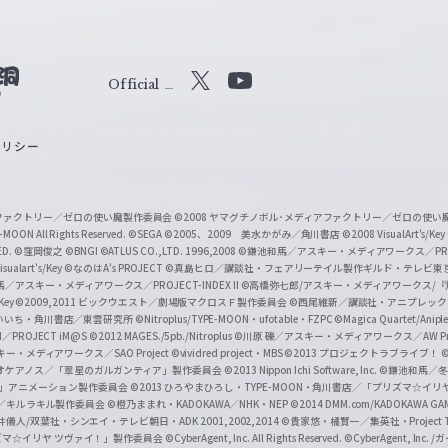
Official
X
Y
o
ポリシー
u
T
u
ィアファクトリー／ゼロの使い魔製作委員会
©2008 ヤマグチノボル･メディアファクトリー／ゼロの使
b
MOON All Rights Reserved.
©SEGA
©2005、2009 美水かがみ／角川書店
©2008 VisualArt's/Key
ED.
©窪岡俊之
©BNGI
©ATLUS CO.,LTD. 1996,2008
©鎌池和馬／アスキー・メディアワークス／PROJE
e
sualart's/Key
©なのはA's PROJECT
©真島ヒロ／講談社・フェアリーテイル製作ギルド・テレビ東
／アスキー・メディアワークス／PROJECT-INDEX II
©高橋弥七郎/アスキー・メディアワークス/
O
/Key
©2009,2011 ビックウエスト／劇場版マクロスＦ製作委員会
©西尾維新／講談社・アニプレッ
f
いいち・角川書店／東雲研究所
©Nitroplus/TYPE-MOON・ufotable・FZPC
©Magica Quartet/Anip
I／PROJECT iM@S
©2012 MAGES./5pb./Nitroplus
©川原 礫／アスキー・メディアワークス／AW Pro
f
ー・メディアワークス／SAO Project
©vividred project・MBS ©2013 プロジェクトラブライブ！
©
i
オケアノス／「翠星のガルガンティア」製作委員会
©2013 Nippon Ichi Software, Inc.
©鎌池和馬／冬川
イバー2」アニメーション製作委員会
©2013 ひろやまひろし・TYPE-MOON・角川書店／「プリズマ☆イ
c
ずき／キルラキル製作委員会
©橙乃ままれ・KADOKAWA／NHK・NEP
©2014 DMM.com/KADOKAWA GAMES
井儀人/双葉社・シンエイ・テレビ朝日・ADK 2001,2002,2014
©貴家悠・橘賢一／集英社・Project T
i
リズマ☆イリヤ ツヴァイ！」製作委員会
©CyberAgent, Inc. All Rights Reserved.
©CyberAgent, I