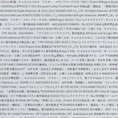
a
©2014 川原 礫／ＫＡＤＯＫＡＷＡ アスキー・メディアワークス刊／SAOⅡ Project
©Magica Quart
CINDERELLA ©PROJECT DD3
©VisualArt's/Key/Charlotte Project
©諫山創・講談社／「進撃の巨
l
DOKAWA All Rights Reserved.
© 2014, 2015 SQUARE ENIX CO., LTD. All Rights Reserved.
©TYPE
会
©2016 DMM.com POWERCHORD STUDIO / C2 / KADOKAWA All Rights Reserved.
©赤塚不二夫／
C
DOKAWA アスキー・メディアワークス刊／AWIB Project
©2016 プロジェクトラブライブ！サンシャイ
h
田麿里／キズナイーバー製作委員会
©長月達平・株式会社KADOKAWA刊／Re:ゼロから始める異世界生
／SAO MOVIE Project
©ViVid Strike PROJECT ©2016 暁なつめ・三嶋くろね／Ｋ
a
・TYPE-MOON／KADOKAWA／「プリズマ☆イリヤ ドライ!!」製作委員会
©Project Luck & Logic
©P
NOHA Reflection PROJECT
©2017 暁なつめ・三嶋くろね／ＫＡＤＯＫＡＷＡ／このすば２製作委
n
冴えない製作委員会
©東出祐一郎・TYPE-MOON / FAPC
©2017 プロジェクトラブライブ！サンシャイン!
n
クス／GGO Project illust.黒星紅白
TM ©TOHO CO., LTD.
©2014 榎宮祐・株式会社Ｋ
タダヒロ／集英社・ゆらぎ荘の幽奈さん製作委員会
©丸山くがね・ＫＡＤＯＫＡＷＡ刊／オーバーロ
e
©暁なつめ・三嶋くろね
©岩井恭平・るろお
©上栖綴人・Nitroplus
©春日部タケル・ユキヲ
©枯野瑛
グチノボル
©島田フミカネ・南房秀久・飯沼俊規
©しめさば・ぶーた
©竜ノ湖太郎・天之有
©竜ノ湖
l
LUCKY LAND COMMUNICATIONS/集英社・ジョジョの奇妙な冒険GW製作委員会
©葵せきな・狗神煌
みやま零 ©春日みかげ・みやま零・深井涼介
©賀東招二・四季童子
©賀東招二・なかじまゆか
©神坂
築地俊彦・駒都え～じ
©柳実冬貴・切符
©羊太郎・三嶋くろね
©諸星悠・甘味みきひろ
©NANOHA De
t
©2018 鴨志田 一／ＫＡＤＯＫＡＷＡ アスキー・メディアワークス／青ブタ Project イラスト／
Television, Inc.
©DMM / C2 / KADOKAWA
©2017 丸戸史明・深崎暮人・KADOKAWA ファン
INTERNATIONAL・acus/アサルトリリィプロジェクト
©TYPE-MOON / FGO6 ANIME PROJECT
©TYPE
社／「五等分の花嫁」製作委員会 ®KODANSHA
©2001-2020 CIRCUS
©VISUAL ARTS/Key
© Cygame
／集英社・かぐや様は告らせたい製作委員会
©2020 プロジェクトラブライブ！虹ヶ咲学園スクール
asm製作委員会
©VISUAL ARTS/Key/「神様になった日」Project
©2020 東出祐一郎・橘公司・NOCO
春場ねぎ・講談社／「五等分の花嫁∬」製作委員会 ®KODANSHA
©葦原大介／集英社・テレビ朝日・
な孫の手/MFブックス/「無職転生」製作委員会
©irodori ent post
© MARVEL
©大森藤ノ・SBクリエ
EGA / © Colorful Palette Inc. / © Crypton Future Media, INC. www.piapro.net
All rights