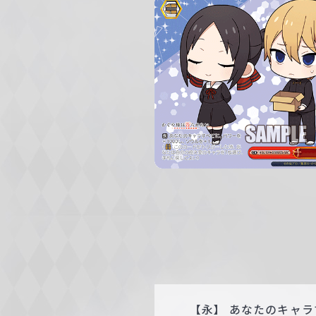
c
h
w
a
r
z
【永】 あなたのキャラ