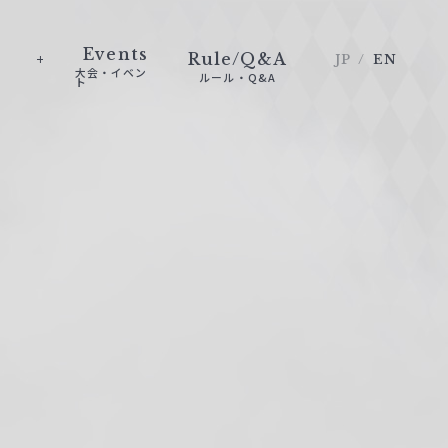
Events
Rule/Q&A
JP
EN
大会・イベン
ルール・Q&A
ト