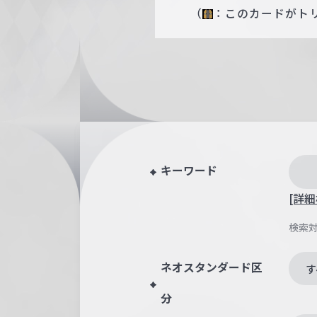
（
：このカードがト
キーワード
[詳細
検索
ネオスタンダード区
す
分