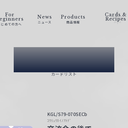
For
Cards &
News
Products
eginners
Recipes
ニュース
商品情報
はじめての方へ
Card List
カードリスト
KGL/S79-070SECb
ｺｳﾘｭｳｶｲﾉｱﾄﾃﾞ