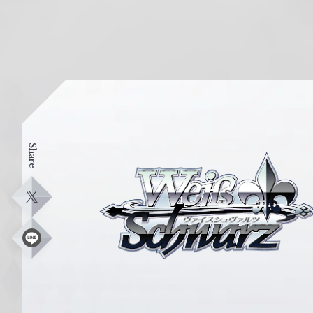
Share
ヴ
ァ
イ
X
ス
シ
L
i
ュ
n
e
ヴ
ァ