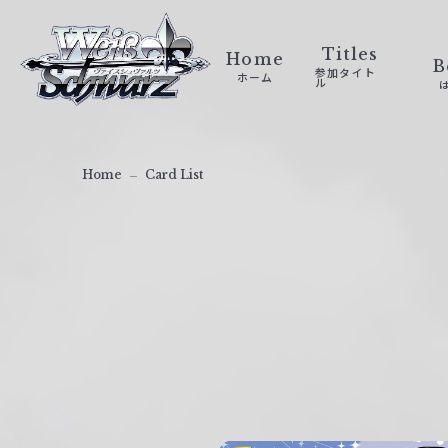
ヴ
ァ
Titles
Home
B
参加タイト
ホーム
イ
ル
ス
シ
ュ
Home
Card List
ヴ
ァ
ル
ツ
｜
W
e
i
ß
S