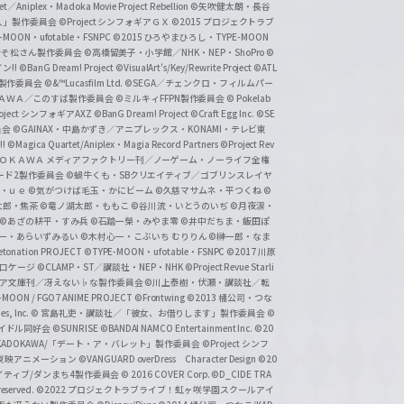
et／Aniplex・Madoka Movie Project Rebellion
©矢吹健太朗・長谷
人」製作委員会
©Project シンフォギアＧＸ
©2015 プロジェクトラブ
-MOON・ufotable・FSNPC
©2015 ひろやまひろし・TYPE-MOON
おそ松さん製作委員会
©高橋留美子・小学館／NHK・NEP・ShoPro
©
ン!!
©BanG Dream! Project
©VisualArt's/Key/Rewrite Project
©ATL
活製作委員会
©&™Lucasfilm Ltd.
©SEGA／チェンクロ・フィルムパー
ＡＤＯＫＡＷＡ／このすば製作委員会
©ミルキィFFPN製作委員会
© Pokelab
roject シンフォギアAXZ
©BanG Dream! Project
©Craft Egg Inc.
©SE
員会
©GAINAX・中島かずき／アニプレックス・KONAMI・テレビ東
!
©Magica Quartet/Aniplex・Magia Record Partners
©Project Rev
ＡＤＯＫＡＷＡ メディアファクトリー刊／ノーゲーム・ノーライフ全権
ード2製作委員会
©蝸牛くも・SBクリエイティブ／ゴブリンスレイヤ
・ｕｅ ©気がつけば毛玉・かにビーム
©久慈マサムネ・平つくね
©
太郎・焦茶
©竜ノ湖太郎・ももこ
©谷川流・いとうのいぢ
©月夜涙・
©あざの耕平・すみ兵 ©石踏一榮・みやま零
©井中だちま・飯田ぽ
一・あらいずみるい
©木村心一・こぶいち むりりん
©榊一郎・なま
tonation PROJECT
©TYPE-MOON・ufotable・FSNPC
©2017 川原
溝口ケージ
©CLAMP・ST／講談社・NEP・NHK
©Project Revue Starli
タジア文庫刊／冴えない♭な製作委員会
©川上泰樹・伏瀬・講談社／転
-MOON / FGO7 ANIME PROJECT
©Frontwing
©2013 橘公司・つな
s, Inc.
© 宮島礼吏・講談社／「彼女、お借りします」製作委員会
©
アイドル同好会
©SUNRISE ©BANDAI NAMCO Entertainment Inc.
©20
/KADOKAWA/「デート・ア・バレット」製作委員会
©Project シンフ
東映アニメーション
©VANGUARD overDress Character Design ©20
イティブ/ダンまち4製作委員会
© 2016 COVER Corp.
©D_CIDE TRA
 reserved.
©2022 プロジェクトラブライブ！虹ヶ咲学園スクールアイ