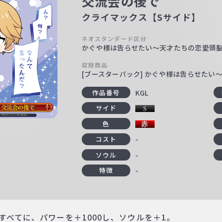
交流会の後で
クライマックス【Sサイド】
ネオスタンダード区分
かぐや様は告らせたい～天才たちの恋愛頭
収録商品
[ブースターパック] かぐや様は告らせたい
KGL
作品番号
サイド
色
-
コスト
-
ソウル
-
特徴
すべてに、パワーを＋1000し、ソウルを＋1。