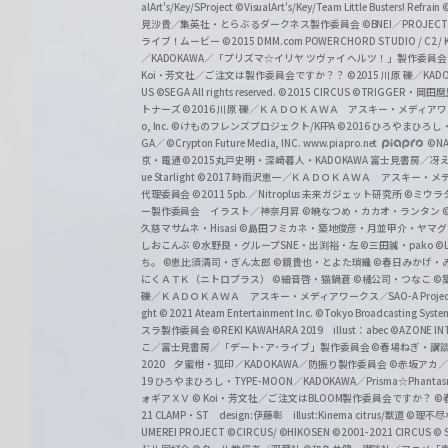
alArt's/Key/SProject
©VisualArt's/Key/Team Little Busters! Refrain
見沙貴／集英社・とらぶるダークネス製作委員会
©BNEI／PROJECT 
ライブ！ムービー
©2015 DMM.com POWERCHORD STUDIO / C2 / KA
／KADOKAWA／「プリズマ☆イリヤ ツヴァイ ヘルツ！」製作委員
Koi・芳文社／ご注文は製作委員会ですか？？
©2015 川原 礫／KA
US ©SEGA All rights reserved.
©2015 CIRCUS
©TRIGGER・岡
トナーズ
©2016 川原 礫／ＫＡＤＯＫＡＷＡ アスキー・メディアワークス刊
o, Inc. ©けものフレンズプロジェクト/KFPA
©2016 ひろやまひろし
GA／ ©Crypton Future Media, INC. www.piapro.net
©NA
京・電通
©2015丸戸史明・深崎暮人・KADOKAWA 富士見書房／
ue Starlight
©2017 時雨沢恵一／ＫＡＤＯＫＡＷＡ アスキー・メディアワー
代理委員会
©2011 5pb.／Nitroplus 未来ガジェット研究所
©ミウラ
ー製作委員会 イラスト／神奈月昇
©暁なつめ・カカオ・ランタン
久慈マサムネ・Hisasi
©島田フミカネ・築地俊彦・月並甲介・ヤマ
しおこんぶ
©水野良・グループSNE・出渕裕・左
©三田誠・pako
©
ち。
©恵比須清司・ぎん太郎
©鏡貴也・とよた瑣織
©春日みかげ・
にくＡＴＫ（ニトロプラス）
©細音啓・猫鍋蒼
©橘公司・つなこ
©
礫／ＫＡＤＯＫＡＷＡ アスキー・メディアワークス／SAO-A Projec
ght
© 2021 Ateam Entertainment Inc.
©Tokyo Broadcasting System 
スラ製作委員会 ©REKI KAWAHARA 2019 illust：abec
©AZONE 
こ／富士見書房／「デート･ア･ライブ」製作委員会
©春場ねぎ・講談
2020 夕蜜柑・狐印／KADOKAWA／防振り製作委員会
©赤坂アカ
19 ひろやまひろし・TYPE-MOON／KADOKAWA／Prisma☆Phant
ォギアＸＶ
© Koi・芳文社／ご注文はBLOOM製作委員会ですか？
©
21 CLAMP・ST design:伊藤彰 illust:Kinema citrus/獣道
©理不尽
UMEREI PROJECT
©CIRCUS/ ©HIKOSEN
©2001-2021 CIRCUS
© S