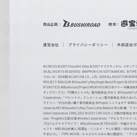
ル
ツ
｜
商品企画：
開発：
W
e
i
運営会社
プライバシーポリシー
外部送信
ß
S
©CIRCUS
©2007 VisualArt's/Key
©2007 ヤマグチノボル･メデ
c
06 ALL RIGHTS RESERVED.
©NIPPON ICHI SOFTWARE INC. ©TYPE-
うのいぢ／
SOS団
©CAPCOM CO., LTD. 2009 ALL RIGHTS RESERV
h
PROJECT-RAILGUN
©VisualArt's/Key/Angel Beats! Project
©2010 Vi
w
N'S NOTES)
©Bushiroad/Project MILKY HOLMES
©カラー
©鎌池和馬
ディアワークス/『灼眼のシャナII』製作委員会/ＭＢＳ
©VisualArt's
a
Corporation/「ペルソナ４」アニメーション製作委員会
©あらゐけ
クトリー／ゼロの使い魔Ｆ製作委員会
©Project シンフォギア
©BNG
r
ration by KEI
©VisualArt's/Key/Team Little Busters!
©川原 礫／アスキ
z
ndex Corporation 1996,2011
©2013 CIRCUS/D.C.III製作委員会
©
iola／Progetto 幻影太陽
©Index Corporation/「デビルサバ
プロジェクトラブライブ！
©KLabGames
© TRIGGER・中島か
ャフト・MBS
©臼井儀人/双葉社・シンエイ・テレビ朝日・ADK
©臼
やまひろし・TYPE-MOON／ＫＡＤＯＫＡＷＡ 角川書店刊／「プ