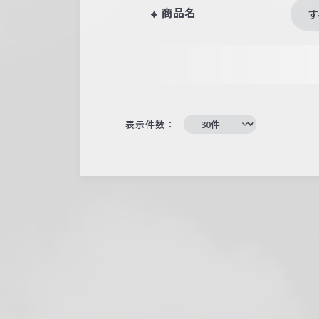
商品名
す
表示件数：