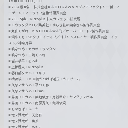
TM ©TOHO CO., LTD.
©2014 榎宮祐・株式会社ＫＡＤＯＫＡＷＡ メディアファクトリー刊／ノ
ーゲーム・ノーライフ全権代理委員会
©2011 5pb.／Nitroplus 未来ガジェット研究所
©ミウラタダヒロ／集英社・ゆらぎ荘の幽奈さん製作委員会
©丸山くがね・ＫＡＤＯＫＡＷＡ刊／オーバーロード2製作委員会
©蝸牛くも・SBクリエイティブ／ゴブリンスレイヤー製作委員会 イラ
スト／神奈月昇
©暁なつめ・カカオ・ランタン
©暁なつめ・三嶋くろね
©岩井恭平・るろお
©上栖綴人・Nitroplus
©春日部タケル・ユキヲ
©枯野瑛・ｕｅ ©気がつけば毛玉・かにビーム
©久慈マサムネ・平つくね
©久慈マサムネ・Hisasi
©島田フミカネ・築地俊彦・月並甲介・ヤマグチノボル
©島田フミカネ・南房秀久・飯沼俊規
©しめさば・ぶーた
©竜ノ湖太郎・天之有
©竜ノ湖太郎・焦茶
©竜ノ湖太郎・ももこ