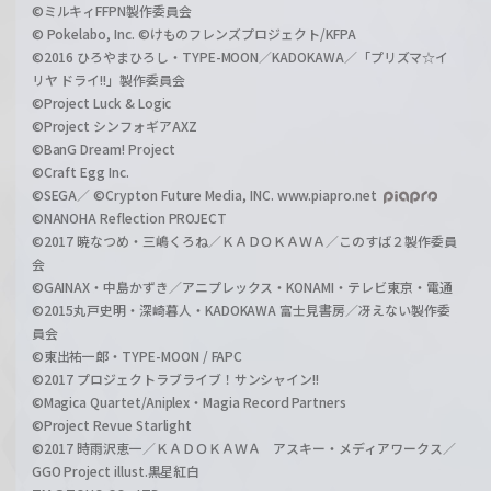
©ミルキィFFPN製作委員会
© Pokelabo, Inc. ©けものフレンズプロジェクト/KFPA
©2016 ひろやまひろし・TYPE-MOON／KADOKAWA／「プリズマ☆イ
リヤ ドライ!!」製作委員会
©Project Luck & Logic
©Project シンフォギアAXZ
©BanG Dream! Project
©Craft Egg Inc.
©SEGA／ ©Crypton Future Media, INC. www.piapro.net
©NANOHA Reflection PROJECT
©2017 暁なつめ・三嶋くろね／ＫＡＤＯＫＡＷＡ／このすば２製作委員
会
©GAINAX・中島かずき／アニプレックス・KONAMI・テレビ東京・電通
©2015丸戸史明・深崎暮人・KADOKAWA 富士見書房／冴えない製作委
員会
©東出祐一郎・TYPE-MOON / FAPC
©2017 プロジェクトラブライブ！サンシャイン!!
©Magica Quartet/Aniplex・Magia Record Partners
©Project Revue Starlight
©2017 時雨沢恵一／ＫＡＤＯＫＡＷＡ アスキー・メディアワークス／
GGO Project illust.黒星紅白