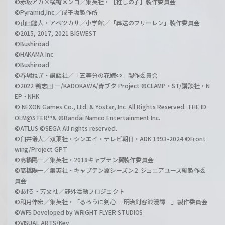
©赤坂アカ×横槍メンゴ／集英社・【推しの子】製作委員会
©Pyramid,Inc.／成子坂製作所
©山田鐘人・アベツカサ／小学館／「葬送のフリーレン」製作委員会
©2015, 2017, 2021 BIGWEST
©Bushiroad
©HAKAMA Inc
©Bushiroad
©春場ねぎ・講談社／「五等分の花嫁∽」製作委員会
©2022 鴨志田 一/KADOKAWA/青ブタ Project ©CLAMP・ST/講談社・N
EP・NHK
© NEXON Games Co., Ltd. & Yostar, Inc. All Rights Reserved. THE ID
OLM@STER™& ©Bandai Namco Entertainment Inc.
©ATLUS ©SEGA All rights reserved.
©臼井儀人／双葉社・シンエイ・テレビ朝日・ADK 1993-2024 ©Front
wing/Project GPT
©高橋陽一／集英社・2018キャプテン翼製作委員会
©高橋陽一／集英社・キャプテン翼シーズン２ ジュニアユース編製作委
員会
©あfろ・芳文社／野外活動プロジェクト
©和月伸宏／集英社・「るろうに剣心 －明治剣客浪漫譚－」製作委員会
©WFS Developed by WRIGHT FLYER STUDIOS
©VISUAL ARTS/Key