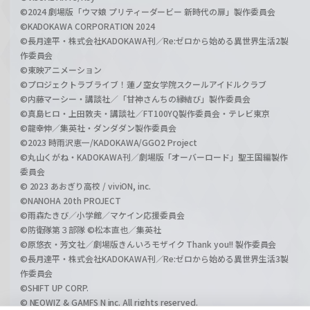
©2024 劇場版「ウマ娘 プリティーダービー 新時代の扉」製作委員会
©KADOKAWA CORPORATION 2024
©長月達平・株式会社KADOKAWA刊／Re:ゼロから始める異世界生活2製
作委員会
©東映アニメーション
©プロジェクトラブライブ！蓮ノ空女学院スクールアイドルクラブ
©内藤マーシー・講談社／「甘神さんちの縁結び」製作委員会
©真島ヒロ・上田敦夫・講談社／FT100YQ製作委員会・テレビ東京
©龍幸伸／集英社・ダンダダン製作委員会
©2023 時雨沢恵一/KADOKAWA/GGO2 Project
©丸山くがね・KADOKAWA刊／劇場版「オーバーロード」聖王国編製作
委員会
© 2023 あおぎり高校 / viviON, inc.
©NANOHA 20th PROJECT
©雨森たきび／小学館／マケイン応援委員会
©防衛隊第３部隊 ©松本直也／集英社
©原悠衣・芳文社／劇場版きんいろモザイク Thank you!! 製作委員会
©長月達平・株式会社KADOKAWA刊／Re:ゼロから始める異世界生活3製
作委員会
©SHIFT UP CORP.
© NEOWIZ & GAMFS N inc. All rights reserved.