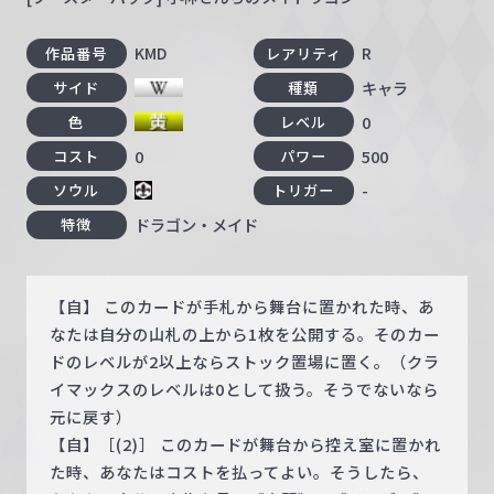
KMD
R
作品番号
レアリティ
キャラ
サイド
種類
0
色
レベル
0
500
コスト
パワー
-
ソウル
トリガー
ドラゴン・メイド
特徴
【自】 このカードが手札から舞台に置かれた時、あ
なたは自分の山札の上から1枚を公開する。そのカー
ドのレベルが2以上ならストック置場に置く。（クラ
イマックスのレベルは0として扱う。そうでないなら
元に戻す）
【自】［(2)］ このカードが舞台から控え室に置かれ
た時、あなたはコストを払ってよい。そうしたら、