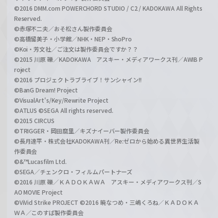
©2016 DMM.com POWERCHORD STUDIO / C2 / KADOKAWA All Rights
Reserved.
©赤塚不二夫／おそ松さん製作委員会
©高橋留美子・小学館／NHK・NEP・ShoPro
©Koi・芳文社／ご注文は製作委員会ですか？？
©2015 川原 礫／KADOKAWA アスキー・メディアワークス刊／AWIB P
roject
©2016 プロジェクトラブライブ！サンシャイン!!
©BanG Dream! Project
©VisualArt's/Key/Rewrite Project
©ATLUS ©SEGA All rights reserved.
©2015 CIRCUS
©TRIGGER・岡田麿里／キズナイーバー製作委員会
©長月達平・株式会社KADOKAWA刊／Re:ゼロから始める異世界生活製
作委員会
©&™Lucasfilm Ltd.
©SEGA／チェンクロ・フィルムパートナーズ
©2016 川原 礫／ＫＡＤＯＫＡＷＡ アスキー・メディアワークス刊／S
AO MOVIE Project
©ViVid Strike PROJECT ©2016 暁なつめ・三嶋くろね／ＫＡＤＯＫＡ
ＷＡ／このすば製作委員会