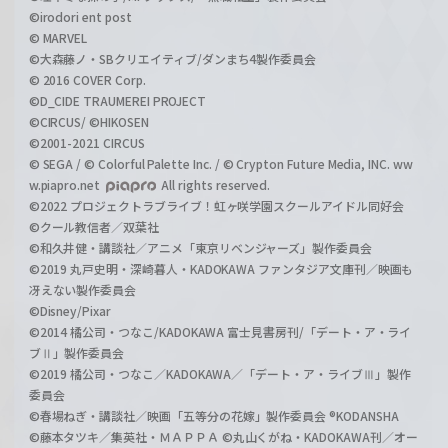
©irodori ent post
© MARVEL
©大森藤ノ・SBクリエイティブ/ダンまち4製作委員会
© 2016 COVER Corp.
©D_CIDE TRAUMEREI PROJECT
©CIRCUS/ ©HIKOSEN
©2001-2021 CIRCUS
© SEGA / © Colorful Palette Inc. / © Crypton Future Media, INC. ww
w.piapro.net
All rights reserved.
©2022 プロジェクトラブライブ！虹ヶ咲学園スクールアイドル同好会
©クール教信者／双葉社
©和久井健・講談社／アニメ「東京リベンジャーズ」製作委員会
©2019 丸戸史明・深崎暮人・KADOKAWA ファンタジア文庫刊／映画も
冴えない製作委員会
©Disney/Pixar
©2014 橘公司・つなこ/KADOKAWA 富士見書房刊/「デート・ア・ライ
ブⅡ」製作委員会
©2019 橘公司・つなこ／KADOKAWA／「デート・ア・ライブⅢ」製作
委員会
©春場ねぎ・講談社／映画「五等分の花嫁」製作委員会 ®KODANSHA
©藤本タツキ／集英社・ＭＡＰＰＡ ©丸山くがね・KADOKAWA刊／オー