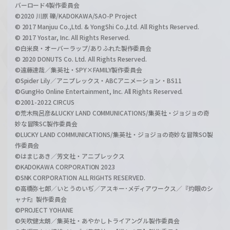
バーロード4製作委員会
©2020 川原 礫/KADOKAWA/SAO-P Project
© 2017 Manjuu Co.,Ltd. & YongShi Co.,Ltd. All Rights Reserved.
© 2017 Yostar, Inc. All Rights Reserved.
©白米良・オーバーラップ/ありふれた製作委員会
© 2020 DONUTS Co. Ltd. All Rights Reserved.
©遠藤達哉／集英社・SPY×FAMILY製作委員会
©Spider Lily／アニプレックス・ABCアニメーション・BS11
©GungHo Online Entertainment, Inc. All Rights Reserved.
©2001-2022 CIRCUS
©荒木飛呂彦&LUCKY LAND COMMUNICATIONS/集英社・ジョジョの奇
妙な冒険SC製作委員会
©LUCKY LAND COMMUNICATIONS/集英社・ジョジョの奇妙な冒険SO製
作委員会
©はまじあき／芳文社・アニプレックス
©KADOKAWA CORPORATION 2023
©SNK CORPORATION ALL RIGHTS RESERVED.
©高橋弥七郎／いとうのいぢ／アスキー･メディアワークス／『灼眼のシ
ャナF』製作委員会
©PROJECT YOHANE
©矢吹健太朗／集英社・あやかしトライアングル製作委員会