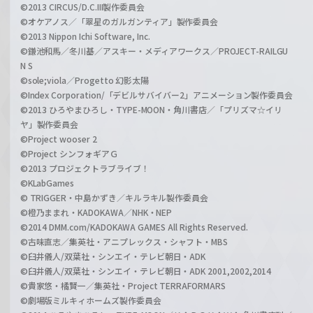
©2013 CIRCUS/D.C.III製作委員会
©オケアノス／「翠星のガルガンティア」製作委員会
©2013 Nippon Ichi Software, Inc.
©鎌池和馬／冬川基／アスキー・メディアワークス／PROJECT-RAILGU
N S
©sole;viola／Progetto 幻影太陽
©Index Corporation/「デビルサバイバー2」アニメーション製作委員会
©2013 ひろやまひろし・TYPE-MOON・角川書店／「プリズマ☆イリ
ヤ」製作委員会
©Project wooser 2
©Project シンフォギアＧ
©2013 プロジェクトラブライブ！
©KLabGames
© TRIGGER・中島かずき／キルラキル製作委員会
©橙乃ままれ・KADOKAWA／NHK・NEP
©2014 DMM.com/KADOKAWA GAMES All Rights Reserved.
©古味直志／集英社・アニプレックス・シャフト・MBS
©臼井儀人/双葉社・シンエイ・テレビ朝日・ADK
©臼井儀人/双葉社・シンエイ・テレビ朝日・ADK 2001,2002,2014
©貴家悠・橘賢一／集英社・Project TERRAFORMARS
©劇場版ミルキィホームズ製作委員会