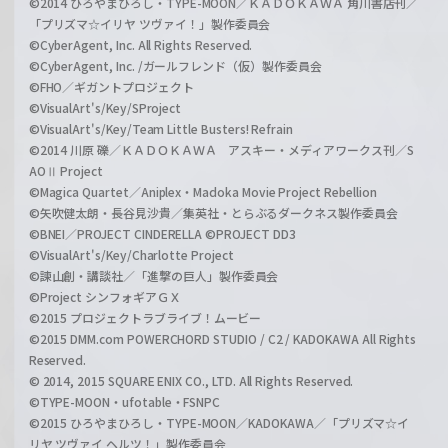
©2014 ひろやまひろし・TYPE-MOON／ＫＡＤＯＫＡＷＡ 角川書店刊／
「プリズマ☆イリヤ ツヴァイ！」製作委員会
©CyberAgent, Inc. All Rights Reserved.
©CyberAgent, Inc. /ガールフレンド（仮）製作委員会
©FHO／ギガントプロジェクト
©VisualArt's/Key/SProject
©VisualArt's/Key/Team Little Busters! Refrain
©2014 川原 礫／ＫＡＤＯＫＡＷＡ アスキー・メディアワークス刊／S
AOⅡ Project
©Magica Quartet／Aniplex・Madoka Movie Project Rebellion
©矢吹健太朗・長谷見沙貴／集英社・とらぶるダークネス製作委員会
©BNEI／PROJECT CINDERELLA ©PROJECT DD3
©VisualArt's/Key/Charlotte Project
©諫山創・講談社／「進撃の巨人」製作委員会
©Project シンフォギアＧＸ
©2015 プロジェクトラブライブ！ムービー
©2015 DMM.com POWERCHORD STUDIO / C2 / KADOKAWA All Rights
Reserved.
© 2014, 2015 SQUARE ENIX CO., LTD. All Rights Reserved.
©TYPE-MOON・ufotable・FSNPC
©2015 ひろやまひろし・TYPE-MOON／KADOKAWA／「プリズマ☆イ
リヤ ツヴァイ ヘルツ！」製作委員会