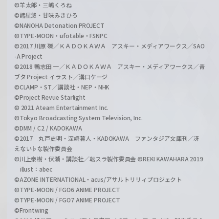
©羊太郎・三嶋くろね
©諸星悠・甘味みきひろ
©NANOHA Detonation PROJECT
©TYPE-MOON・ufotable・FSNPC
©2017 川原 礫／ＫＡＤＯＫＡＷＡ アスキー・メディアワークス／SAO
-A Project
©2018 鴨志田 一／ＫＡＤＯＫＡＷＡ アスキー・メディアワークス／青
ブタ Project イラスト／溝口ケージ
©CLAMP・ST／講談社・NEP・NHK
©Project Revue Starlight
© 2021 Ateam Entertainment Inc.
©Tokyo Broadcasting System Television, Inc.
©DMM / C2 / KADOKAWA
©2017 丸戸史明・深崎暮人・KADOKAWA ファンタジア文庫刊／冴
えない♭な製作委員会
©川上泰樹・伏瀬・講談社／転スラ製作委員会 ©REKI KAWAHARA 2019
illust：abec
©AZONE INTERNATIONAL・acus/アサルトリリィプロジェクト
©TYPE-MOON / FGO6 ANIME PROJECT
©TYPE-MOON / FGO7 ANIME PROJECT
©Frontwing