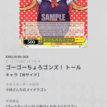
w
a
r
z
KMD/W96-004
ｺﾞｰｺﾞｰﾁｮﾛｺﾞﾝｽﾞ! ﾄｰﾙ
ゴーゴーちょろゴンズ！ トール
キャラ【Wサイド】
ネオスタンダード区分
小林さんちのメイドラゴン
収録商品
[ブースターパック] 小林さんちのメイドラゴン