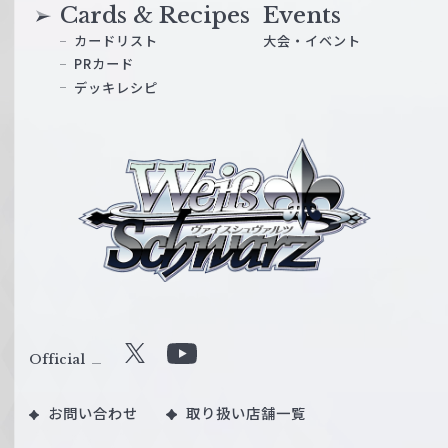
Cards & Recipes
Events
カードリスト
大会・イベント
PRカード
デッキレシピ
ヴ
ァ
イ
ス
シ
ュ
ヴ
ァ
ル
Official
X
Y
ツ
o
｜
お問い合わせ
取り扱い店舗一覧
u
W
T