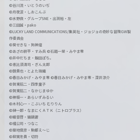
©谷川流・いとうのいぢ
©月夜涙・しおこんぶ
©水野良・グループSNE・出渕裕・左
©三田誠・pako
©LUCKY LAND COMMUNICATIONS/集英社・ジョジョの奇妙な冒険GW製
作委員会
©葵せきな・狗神煌
©あざの耕平・すみ兵 ©石踏一榮・みやま零
©井中だちま・飯田ぽち。
©恵比須清司・ぎん太郎
©鏡貴也・とよた瑣織
©春日みかげ・みやま零 ©春日みかげ・みやま零・深井涼介
©賀東招二・四季童子
©賀東招二・なかじまゆか
©神坂一・あらいずみるい
©木村心一・こぶいち むりりん
©榊一郎・なまにくＡＴＫ（ニトロプラス）
©細音啓・猫鍋蒼
©橘公司・つなこ
©築地俊彦・駒都え～じ
©柳実冬貴・切符