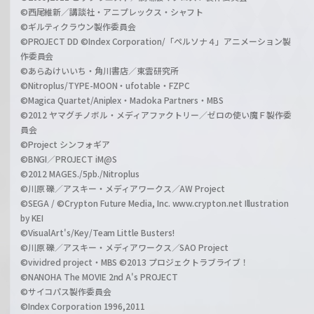
©西尾維新／講談社・アニプレックス・シャフト
©ギルティクラウン製作委員会
©PROJECT DD ©Index Corporation/「ペルソナ４」アニメーション製
作委員会
©あらゐけいいち・角川書店／東雲研究所
©Nitroplus/TYPE-MOON・ufotable・FZPC
©Magica Quartet/Aniplex・Madoka Partners・MBS
©2012 ヤマグチノボル・メディアファクトリー／ゼロの使い魔Ｆ製作委
員会
©Project シンフォギア
©BNGI／PROJECT iM@S
©2012 MAGES./5pb./Nitroplus
©川原 礫／アスキー・メディアワークス／AW Project
©SEGA / ©Crypton Future Media, Inc. www.crypton.net Illustration
by KEI
©VisualArt's/Key/Team Little Busters!
©川原 礫／アスキー・メディアワークス／SAO Project
©vividred project・MBS ©2013 プロジェクトラブライブ！
©NANOHA The MOVIE 2nd A's PROJECT
©サイコパス製作委員会
©Index Corporation 1996,2011