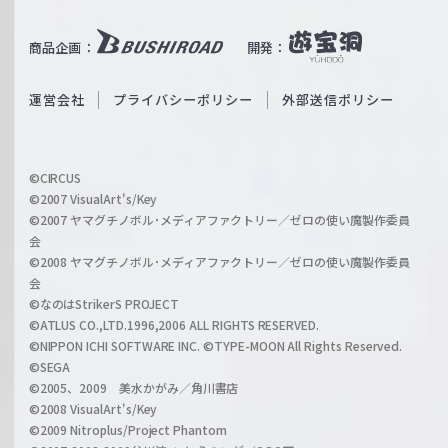
e
u
i
b
商品企画：
開発：
ß
e
S
O
運営会社
プライバシーポリシー
外部送信ポリシー
c
f
h
f
w
i
a
©CIRCUS
c
©2007 VisualArt's/Key
r
i
©2007 ヤマグチノボル･メディアファクトリー／ゼロの使い魔製作委員
z
会
a
©2008 ヤマグチノボル･メディアファクトリー／ゼロの使い魔製作委員
l
会
C
©なのはStrikerS PROJECT
h
©ATLUS CO.,LTD.1996,2006 ALL RIGHTS RESERVED.
a
©NIPPON ICHI SOFTWARE INC. ©TYPE-MOON All Rights Reserved.
n
©SEGA
©2005、2009 美水かがみ／角川書店
n
©2008 VisualArt's/Key
e
©2009 Nitroplus/Project Phantom
l