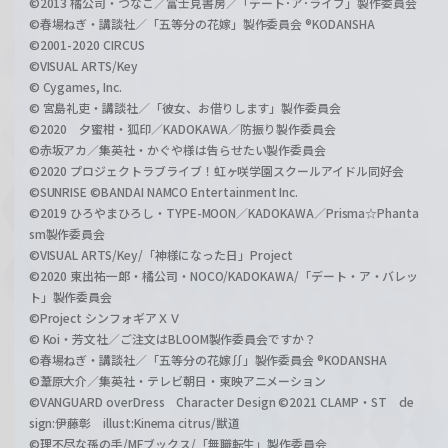
©2013 橘公司・つなこ／富士見書房／「デート･ア･ライブ」製作委員会
©春場ねぎ・講談社／「五等分の花嫁」製作委員会 ®KODANSHA
©2001-2020 CIRCUS
©VISUAL ARTS/Key
© Cygames, Inc.
© 宮島礼吏・講談社／「彼女、お借りします」製作委員会
©2020 夕蜜柑・狐印／KADOKAWA／防振り製作委員会
©赤坂アカ／集英社・かぐや様は告らせたい製作委員会
©2020 プロジェクトラブライブ！虹ヶ咲学園スクールアイドル同好会
©SUNRISE ©BANDAI NAMCO Entertainment Inc.
©2019 ひろやまひろし・TYPE-MOON／KADOKAWA／Prisma☆Phanta
sm製作委員会
©VISUAL ARTS/Key/「神様になった日」Project
©2020 東出祐一郎・橘公司・NOCO/KADOKAWA/「デート・ア・バレッ
ト」製作委員会
©Project シンフォギアＸＶ
© Koi・芳文社／ご注文はBLOOM製作委員会ですか？
©春場ねぎ・講談社／「五等分の花嫁∬」製作委員会 ®KODANSHA
©葦原大介／集英社・テレビ朝日・東映アニメーション
©VANGUARD overDress Character Design ©2021 CLAMP・ST de
sign:伊藤彰 illust:Kinema citrus/獣道
©理不尽な孫の手/MFブックス/「無職転生」製作委員会