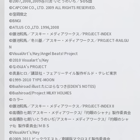
©2007,2008,2009谷川流･いとうのいぢ／
SOS団
©CAPCOM CO., LTD. 2009 ALL RIGHTS RESERVED.
©窪岡俊之
©BNGI
©ATLUS CO.,LTD. 1996,2008
©鎌池和馬／アスキー・メディアワークス／PROJECT-INDEX
©鎌池和馬／冬川基／アスキー・メディアワークス／PROJECT-RAILGU
N
©VisualArt's/Key/Angel Beats! Project
©2010 Visualart's/Key
©なのはA's PROJECT
©真島ヒロ／講談社・フェアリーテイル製作ギルド・テレビ東京
©1999-2010 TYPE-MOON
©Bushiroad illust:たにはらなつき(EDEN'S NOTES)
©Bushiroad/Project MILKY HOLMES
©カラー
©鎌池和馬／アスキー・メディアワークス／PROJECT-INDEX II
©高橋弥七郎/アスキー・メディアワークス/『灼眼のシャナ』製作委員会
©高橋弥七郎/いとうのいぢ/アスキー・メディアワークス/『灼眼のシャ
ナII』製作委員会/ＭＢＳ
©VisualArt's/Key
©2009,2011 ビックウエスト／劇場版マクロスＦ製作委員会