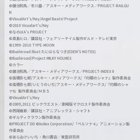
©鎌池和馬／冬川基／アスキー・メディアワークス／PROJECT-RAILGU
N
©VisualArt's/Key/Angel Beats! Project
©2010 Visualart's/Key
©なのはA's PROJECT
©真島ヒロ／講談社・フェアリーテイル製作ギルド・テレビ東京
©1999-2010 TYPE-MOON
©Bushiroad illust:たにはらなつき(EDEN'S NOTES)
©Bushiroad/Project MILKY HOLMES
©カラー
©鎌池和馬／アスキー・メディアワークス／PROJECT-INDEX II
©高橋弥七郎/アスキー・メディアワークス/『灼眼のシャナ』製作委員会
©高橋弥七郎/いとうのいぢ/アスキー・メディアワークス/『灼眼のシャ
ナII』製作委員会/ＭＢＳ
©VisualArt's/Key
©2009,2011 ビックウエスト／劇場版マクロスＦ製作委員会
©西尾維新／講談社・アニプレックス・シャフト
©ギルティクラウン製作委員会
©PROJECT DD ©Index Corporation/「ペルソナ４」アニメーション製
作委員会
©あらゐけいいち・角川書店／東雲研究所