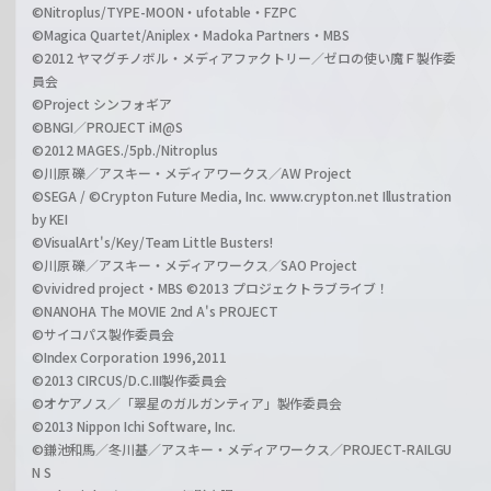
©Nitroplus/TYPE-MOON・ufotable・FZPC
©Magica Quartet/Aniplex・Madoka Partners・MBS
©2012 ヤマグチノボル・メディアファクトリー／ゼロの使い魔Ｆ製作委
員会
©Project シンフォギア
©BNGI／PROJECT iM@S
©2012 MAGES./5pb./Nitroplus
©川原 礫／アスキー・メディアワークス／AW Project
©SEGA / ©Crypton Future Media, Inc. www.crypton.net Illustration
by KEI
©VisualArt's/Key/Team Little Busters!
©川原 礫／アスキー・メディアワークス／SAO Project
©vividred project・MBS ©2013 プロジェクトラブライブ！
©NANOHA The MOVIE 2nd A's PROJECT
©サイコパス製作委員会
©Index Corporation 1996,2011
©2013 CIRCUS/D.C.III製作委員会
©オケアノス／「翠星のガルガンティア」製作委員会
©2013 Nippon Ichi Software, Inc.
©鎌池和馬／冬川基／アスキー・メディアワークス／PROJECT-RAILGU
N S