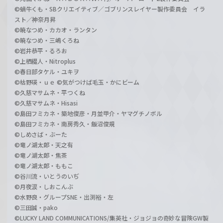
©蝸牛くも・SBクリエイティブ／ゴブリンスレイヤー製作委員会 イラ
スト／神奈月昇
©暁なつめ・カカオ・ランタン
©暁なつめ・三嶋くろね
©岩井恭平・るろお
©上栖綴人・Nitroplus
©春日部タケル・ユキヲ
©枯野瑛・ｕｅ ©気がつけば毛玉・かにビーム
©久慈マサムネ・平つくね
©久慈マサムネ・Hisasi
©島田フミカネ・築地俊彦・月並甲介・ヤマグチノボル
©島田フミカネ・南房秀久・飯沼俊規
©しめさば・ぶーた
©竜ノ湖太郎・天之有
©竜ノ湖太郎・焦茶
©竜ノ湖太郎・ももこ
©谷川流・いとうのいぢ
©月夜涙・しおこんぶ
©水野良・グループSNE・出渕裕・左
©三田誠・pako
©LUCKY LAND COMMUNICATIONS/集英社・ジョジョの奇妙な冒険GW製