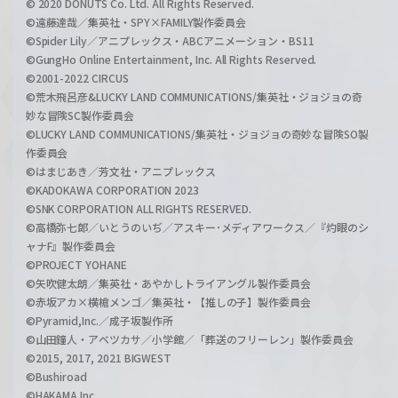
© 2020 DONUTS Co. Ltd. All Rights Reserved.
©遠藤達哉／集英社・SPY×FAMILY製作委員会
©Spider Lily／アニプレックス・ABCアニメーション・BS11
©GungHo Online Entertainment, Inc. All Rights Reserved.
©2001-2022 CIRCUS
©荒木飛呂彦&LUCKY LAND COMMUNICATIONS/集英社・ジョジョの奇
妙な冒険SC製作委員会
©LUCKY LAND COMMUNICATIONS/集英社・ジョジョの奇妙な冒険SO製
作委員会
©はまじあき／芳文社・アニプレックス
©KADOKAWA CORPORATION 2023
©SNK CORPORATION ALL RIGHTS RESERVED.
©高橋弥七郎／いとうのいぢ／アスキー･メディアワークス／『灼眼のシ
ャナF』製作委員会
©PROJECT YOHANE
©矢吹健太朗／集英社・あやかしトライアングル製作委員会
©赤坂アカ×横槍メンゴ／集英社・【推しの子】製作委員会
©Pyramid,Inc.／成子坂製作所
©山田鐘人・アベツカサ／小学館／「葬送のフリーレン」製作委員会
©2015, 2017, 2021 BIGWEST
©Bushiroad
©HAKAMA Inc