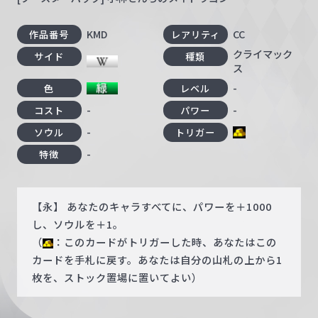
KMD
CC
作品番号
レアリティ
クライマック
サイド
種類
ス
-
色
レベル
-
-
コスト
パワー
-
ソウル
トリガー
-
特徴
【永】 あなたのキャラすべてに、パワーを＋1000
し、ソウルを＋1。
（
：このカードがトリガーした時、あなたはこの
カードを手札に戻す。あなたは自分の山札の上から1
枚を、ストック置場に置いてよい）