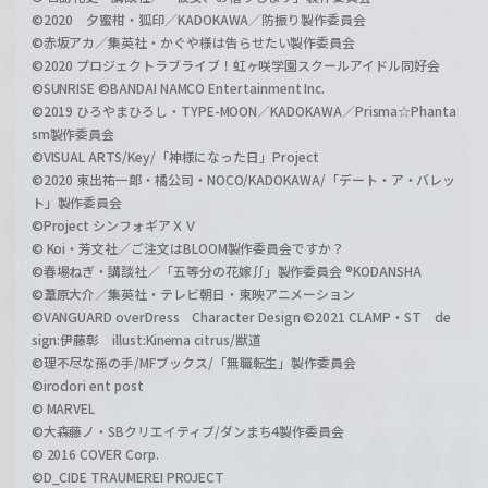
©2020 夕蜜柑・狐印／KADOKAWA／防振り製作委員会
©赤坂アカ／集英社・かぐや様は告らせたい製作委員会
©2020 プロジェクトラブライブ！虹ヶ咲学園スクールアイドル同好会
©SUNRISE ©BANDAI NAMCO Entertainment Inc.
©2019 ひろやまひろし・TYPE-MOON／KADOKAWA／Prisma☆Phanta
sm製作委員会
©VISUAL ARTS/Key/「神様になった日」Project
©2020 東出祐一郎・橘公司・NOCO/KADOKAWA/「デート・ア・バレッ
ト」製作委員会
©Project シンフォギアＸＶ
© Koi・芳文社／ご注文はBLOOM製作委員会ですか？
©春場ねぎ・講談社／「五等分の花嫁∬」製作委員会 ®KODANSHA
©葦原大介／集英社・テレビ朝日・東映アニメーション
©VANGUARD overDress Character Design ©2021 CLAMP・ST de
sign:伊藤彰 illust:Kinema citrus/獣道
©理不尽な孫の手/MFブックス/「無職転生」製作委員会
©irodori ent post
© MARVEL
©大森藤ノ・SBクリエイティブ/ダンまち4製作委員会
© 2016 COVER Corp.
©D_CIDE TRAUMEREI PROJECT