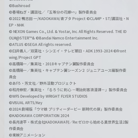
©Bushiroad
©春場ねぎ・講談社／「五等分の花嫁∽」製作委員会
©2022 鴨志田 一/KADOKAWA/青ブタ Project ©CLAMP・ST/講談社・N
EP・NHK
© NEXON Games Co., Ltd. & Yostar, Inc. All Rights Reserved. THE ID
OLM@STER™& ©Bandai Namco Entertainment Inc.
©ATLUS ©SEGA All rights reserved.
©臼井儀人／双葉社・シンエイ・テレビ朝日・ADK 1993-2024 ©Front
wing/Project GPT
©高橋陽一／集英社・2018キャプテン翼製作委員会
©高橋陽一／集英社・キャプテン翼シーズン２ ジュニアユース編製作委
員会
©あfろ・芳文社／野外活動プロジェクト
©和月伸宏／集英社・「るろうに剣心 －明治剣客浪漫譚－」製作委員会
©WFS Developed by WRIGHT FLYER STUDIOS
©VISUAL ARTS/Key
©2024 劇場版「ウマ娘 プリティーダービー 新時代の扉」製作委員会
©KADOKAWA CORPORATION 2024
©長月達平・株式会社KADOKAWA刊／Re:ゼロから始める異世界生活2製
作委員会
©東映アニメーション