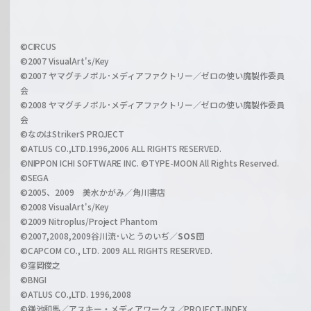
f
h
f
w
i
a
©CIRCUS
c
©2007 VisualArt's/Key
r
i
©2007 ヤマグチノボル･メディアファクトリー／ゼロの使い魔製作委員
z
会
a
©2008 ヤマグチノボル･メディアファクトリー／ゼロの使い魔製作委員
l
会
C
©なのはStrikerS PROJECT
h
©ATLUS CO.,LTD.1996,2006 ALL RIGHTS RESERVED.
a
©NIPPON ICHI SOFTWARE INC. ©TYPE-MOON All Rights Reserved.
n
©SEGA
©2005、2009 美水かがみ／角川書店
n
©2008 VisualArt's/Key
e
©2009 Nitroplus/Project Phantom
l
©2007,2008,2009谷川流･いとうのいぢ／
SOS団
©CAPCOM CO., LTD. 2009 ALL RIGHTS RESERVED.
©窪岡俊之
©BNGI
©ATLUS CO.,LTD. 1996,2008
©鎌池和馬／アスキー・メディアワークス／PROJECT-INDEX