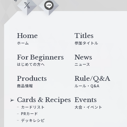
X
L
i
n
e
Home
Titles
ホーム
参加タイトル
For Beginners
News
はじめての方へ
ニュース
Products
Rule/Q&A
商品情報
ルール・Q&A
Cards & Recipes
Events
カードリスト
大会・イベント
PRカード
デッキレシピ