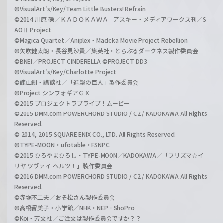
©VisualArt's/Key/Team Little Busters! Refrain
©2014 川原 礫／ＫＡＤＯＫＡＷＡ アスキー・メディアワークス刊／S
AOⅡ Project
©Magica Quartet／Aniplex・Madoka Movie Project Rebellion
©矢吹健太朗・長谷見沙貴／集英社・とらぶるダークネス製作委員会
©BNEI／PROJECT CINDERELLA ©PROJECT DD3
©VisualArt's/Key/Charlotte Project
©諫山創・講談社／「進撃の巨人」製作委員会
©Project シンフォギアＧＸ
©2015 プロジェクトラブライブ！ムービー
©2015 DMM.com POWERCHORD STUDIO / C2 / KADOKAWA All Rights
Reserved.
© 2014, 2015 SQUARE ENIX CO., LTD. All Rights Reserved.
©TYPE-MOON・ufotable・FSNPC
©2015 ひろやまひろし・TYPE-MOON／KADOKAWA／「プリズマ☆イ
リヤ ツヴァイ ヘルツ！」製作委員会
©2016 DMM.com POWERCHORD STUDIO / C2 / KADOKAWA All Rights
Reserved.
©赤塚不二夫／おそ松さん製作委員会
©高橋留美子・小学館／NHK・NEP・ShoPro
©Koi・芳文社／ご注文は製作委員会ですか？？