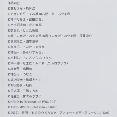
作委員会
©葵せきな・狗神煌
©あざの耕平・すみ兵 ©石踏一榮・みやま零
©井中だちま・飯田ぽち。
©恵比須清司・ぎん太郎
©鏡貴也・とよた瑣織
©春日みかげ・みやま零 ©春日みかげ・みやま零・深井涼介
©賀東招二・四季童子
©賀東招二・なかじまゆか
©神坂一・あらいずみるい
©木村心一・こぶいち むりりん
©榊一郎・なまにくＡＴＫ（ニトロプラス）
©細音啓・猫鍋蒼
©橘公司・つなこ
©築地俊彦・駒都え～じ
©柳実冬貴・切符
©羊太郎・三嶋くろね
©諸星悠・甘味みきひろ
©NANOHA Detonation PROJECT
©TYPE-MOON・ufotable・FSNPC
©2017 川原 礫／ＫＡＤＯＫＡＷＡ アスキー・メディアワークス／SAO