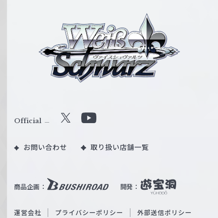
ヴ
ァ
イ
ス
シ
ュ
ヴ
ァ
ル
Official
X
Y
ツ
o
｜
お問い合わせ
取り扱い店舗一覧
u
W
T
e
u
i
b
商品企画：
開発：
ß
e
S
O
運営会社
プライバシーポリシー
外部送信ポリシー
c