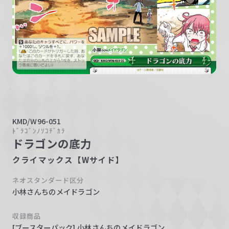
w
a
r
z
KMD/W96-051
ﾄﾞﾗｺﾞﾝﾉｿｺﾁﾞｶﾗ
ドラゴンの底力
クライマックス【Wサイド】
ネオスタンダード区分
小林さんちのメイドラゴン
収録商品
[ブースターパック] 小林さんちのメイドラゴン