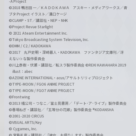
-A Project
©2018 鴨志田 一／ＫＡＤＯＫＡＷＡ アスキー・メディアワークス／青
ブタ Project イラスト／溝口ケージ
©CLAMP・ST／講談社・NEP・NHK
©Project Revue Starlight
© 2021 Ateam Entertainment Inc.
©Tokyo Broadcasting System Television, Inc.
©DMM / C2 / KADOKAWA
©2017 丸戸史明・深崎暮人・KADOKAWA ファンタジア文庫刊／冴
えない♭な製作委員会
©川上泰樹・伏瀬・講談社／転スラ製作委員会 ©REKI KAWAHARA 2019
illust：abec
©AZONE INTERNATIONAL・acus/アサルトリリィプロジェクト
©TYPE-MOON / FGO6 ANIME PROJECT
©TYPE-MOON / FGO7 ANIME PROJECT
©Frontwing
©2013 橘公司・つなこ／富士見書房／「デート･ア･ライブ」製作委員会
©春場ねぎ・講談社／「五等分の花嫁」製作委員会 ®KODANSHA
©2001-2020 CIRCUS
©VISUAL ARTS/Key
© Cygames, Inc.
© 宮島礼吏・講談社／「彼女、お借りします」製作委員会