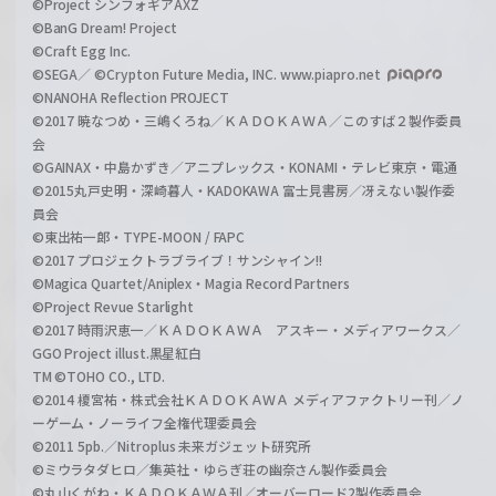
©Project シンフォギアAXZ
©BanG Dream! Project
©Craft Egg Inc.
©SEGA／ ©Crypton Future Media, INC. www.piapro.net
©NANOHA Reflection PROJECT
©2017 暁なつめ・三嶋くろね／ＫＡＤＯＫＡＷＡ／このすば２製作委員
会
©GAINAX・中島かずき／アニプレックス・KONAMI・テレビ東京・電通
©2015丸戸史明・深崎暮人・KADOKAWA 富士見書房／冴えない製作委
員会
©東出祐一郎・TYPE-MOON / FAPC
©2017 プロジェクトラブライブ！サンシャイン!!
©Magica Quartet/Aniplex・Magia Record Partners
©Project Revue Starlight
©2017 時雨沢恵一／ＫＡＤＯＫＡＷＡ アスキー・メディアワークス／
GGO Project illust.黒星紅白
TM ©TOHO CO., LTD.
©2014 榎宮祐・株式会社ＫＡＤＯＫＡＷＡ メディアファクトリー刊／ノ
ーゲーム・ノーライフ全権代理委員会
©2011 5pb.／Nitroplus 未来ガジェット研究所
©ミウラタダヒロ／集英社・ゆらぎ荘の幽奈さん製作委員会
©丸山くがね・ＫＡＤＯＫＡＷＡ刊／オーバーロード2製作委員会