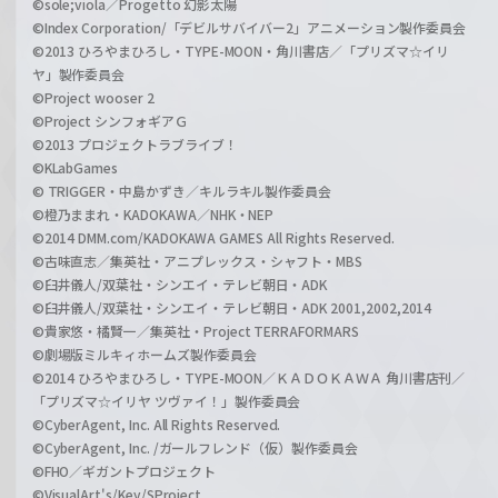
©sole;viola／Progetto 幻影太陽
©Index Corporation/「デビルサバイバー2」アニメーション製作委員会
©2013 ひろやまひろし・TYPE-MOON・角川書店／「プリズマ☆イリ
ヤ」製作委員会
©Project wooser 2
©Project シンフォギアＧ
©2013 プロジェクトラブライブ！
©KLabGames
© TRIGGER・中島かずき／キルラキル製作委員会
©橙乃ままれ・KADOKAWA／NHK・NEP
©2014 DMM.com/KADOKAWA GAMES All Rights Reserved.
©古味直志／集英社・アニプレックス・シャフト・MBS
©臼井儀人/双葉社・シンエイ・テレビ朝日・ADK
©臼井儀人/双葉社・シンエイ・テレビ朝日・ADK 2001,2002,2014
©貴家悠・橘賢一／集英社・Project TERRAFORMARS
©劇場版ミルキィホームズ製作委員会
©2014 ひろやまひろし・TYPE-MOON／ＫＡＤＯＫＡＷＡ 角川書店刊／
「プリズマ☆イリヤ ツヴァイ！」製作委員会
©CyberAgent, Inc. All Rights Reserved.
©CyberAgent, Inc. /ガールフレンド（仮）製作委員会
©FHO／ギガントプロジェクト
©VisualArt's/Key/SProject