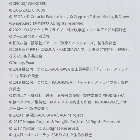
©CIRCUS/ ©HIKOSEN
©2001-2021 CIRCUS
© SEGA / © Colorful Palette Inc. / © Crypton Future Media, INC. ww
w.piapro.net
All rights reserved.
©2022 プロジェクトラブライブ！虹ヶ咲学園スクールアイドル同好会
©クール教信者／双葉社
©和久井健・講談社／アニメ「東京リベンジャーズ」製作委員会
©2019 丸戸史明・深崎暮人・KADOKAWA ファンタジア文庫刊／映画も
冴えない製作委員会
©Disney/Pixar
©2014 橘公司・つなこ/KADOKAWA 富士見書房刊/「デート・ア・ライ
ブⅡ」製作委員会
©2019 橘公司・つなこ／KADOKAWA／「デート・ア・ライブⅢ」製作
委員会
©春場ねぎ・講談社／映画「五等分の花嫁」製作委員会 ®KODANSHA
©藤本タツキ／集英社・ＭＡＰＰＡ ©丸山くがね・KADOKAWA刊／オー
バーロード4製作委員会
©2020 川原 礫/KADOKAWA/SAO-P Project
© 2017 Manjuu Co.,Ltd. & YongShi Co.,Ltd. All Rights Reserved.
© 2017 Yostar, Inc. All Rights Reserved.
©白米良・オーバーラップ/ありふれた製作委員会