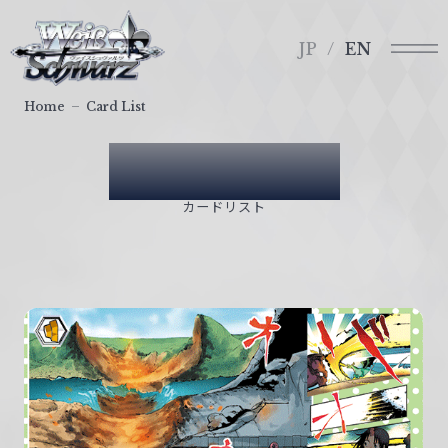
メ
ヴ
ニ
ァ
JP
EN
ュ
イ
ー
ス
Home
Card List
シ
ュ
Card List
ヴ
ァ
カードリスト
ル
ツ
｜
W
e
i
ß
S
c
h