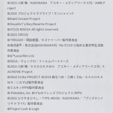
©2015 川原 礫／KADOKAWA アスキー・メディアワークス刊／AWIB P
roject
©2016 プロジェクトラブライブ！サンシャイン!!
©BanG Dream! Project
©VisualArt's/Key/Rewrite Project
©ATLUS ©SEGA All rights reserved.
©2015 CIRCUS
©TRIGGER・岡田麿里／キズナイーバー製作委員会
©長月達平・株式会社KADOKAWA刊／Re:ゼロから始める異世界生活製
作委員会
©&™Lucasfilm Ltd.
©SEGA／チェンクロ・フィルムパートナーズ
©2016 川原 礫／ＫＡＤＯＫＡＷＡ アスキー・メディアワークス刊／S
AO MOVIE Project
©ViVid Strike PROJECT ©2016 暁なつめ・三嶋くろね／ＫＡＤＯＫＡ
ＷＡ／このすば製作委員会
©ミルキィFFPN製作委員会
© Pokelabo, Inc. ©けものフレンズプロジェクト/KFPA
©2016 ひろやまひろし・TYPE-MOON／KADOKAWA／「プリズマ☆イ
リヤ ドライ!!」製作委員会
©Project Luck & Logic