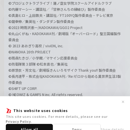
©プロジェクトラブライブ！蓮ノ空女学院スクールアイドルクラブ
©内藤マーシー・講談社／「甘神さんちの縁結び」製作委員会
©真島ヒロ・上田敦夫・講談社／FT100YQ製作委員会・テレビ東京
©龍幸伸／集英社・ダンダダン製作委員会
©2023 時雨沢恵一/KADOKAWA/GGO2 Project
©丸山くがね・KADOKAWA刊／劇場版「オーバーロード」聖王国編製作
委員会
© 2023 あおぎり高校 / viviON, inc.
©NANOHA 20th PROJECT
©雨森たきび／小学館／マケイン応援委員会
©防衛隊第３部隊 ©松本直也／集英社
©原悠衣・芳文社／劇場版きんいろモザイク Thank you!! 製作委員会
©長月達平・株式会社KADOKAWA刊／Re:ゼロから始める異世界生活3製
作委員会
©SHIFT UP CORP.
© NEOWIZ & GAMFS N inc. All rights reserved.
©ATLUS. ©SEGA.
✕
©GIRLS und PANZER Projekt
This website uses cookies
©GIRLS und PANZER Film Projekt
This site uses cookies. For more details, please see our
©GIRLS und PANZER Finale Projekt
Privacy Policy
.
Allow all
Deny
Show details