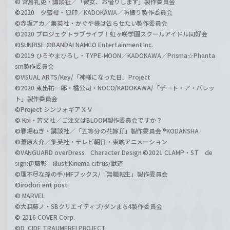
© 宮島礼吏・講談社／「彼女、お借りします」製作委員会
©2020 夕蜜柑・狐印／KADOKAWA／防振り製作委員会
©赤坂アカ／集英社・かぐや様は告らせたい製作委員会
©2020 プロジェクトラブライブ！虹ヶ咲学園スクールアイドル同好会
©SUNRISE ©BANDAI NAMCO Entertainment Inc.
©2019 ひろやまひろし・TYPE-MOON／KADOKAWA／Prisma☆Phanta
sm製作委員会
©VISUAL ARTS/Key/「神様になった日」Project
©2020 東出祐一郎・橘公司・NOCO/KADOKAWA/「デート・ア・バレッ
ト」製作委員会
©Project シンフォギアＸＶ
© Koi・芳文社／ご注文はBLOOM製作委員会ですか？
©春場ねぎ・講談社／「五等分の花嫁∬」製作委員会 ®KODANSHA
©葦原大介／集英社・テレビ朝日・東映アニメーション
©VANGUARD overDress Character Design ©2021 CLAMP・ST de
sign:伊藤彰 illust:Kinema citrus/獣道
©理不尽な孫の手/MFブックス/「無職転生」製作委員会
©irodori ent post
© MARVEL
©大森藤ノ・SBクリエイティブ/ダンまち4製作委員会
© 2016 COVER Corp.
©D_CIDE TRAUMEREI PROJECT