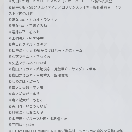
©丸山くがね・ＫＡＤＯＫＡＷＡ刊／オーバーロード2製作委員会
©蝸牛くも・SBクリエイティブ／ゴブリンスレイヤー製作委員会 イラ
スト／神奈月昇
©暁なつめ・カカオ・ランタン
©暁なつめ・三嶋くろね
©岩井恭平・るろお
©上栖綴人・Nitroplus
©春日部タケル・ユキヲ
©枯野瑛・ｕｅ ©気がつけば毛玉・かにビーム
©久慈マサムネ・平つくね
©久慈マサムネ・Hisasi
©島田フミカネ・築地俊彦・月並甲介・ヤマグチノボル
©島田フミカネ・南房秀久・飯沼俊規
©しめさば・ぶーた
©竜ノ湖太郎・天之有
©竜ノ湖太郎・焦茶
©竜ノ湖太郎・ももこ
©谷川流・いとうのいぢ
©月夜涙・しおこんぶ
©水野良・グループSNE・出渕裕・左
©三田誠・pako
©LUCKY LAND COMMUNICATIONS/集英社・ジョジョの奇妙な冒険GW製