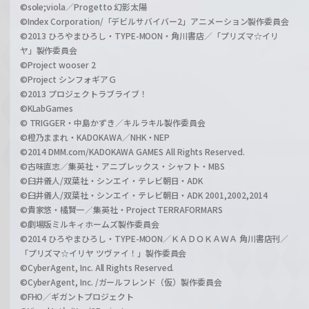
©sole;viola／Progetto 幻影太陽
©Index Corporation/「デビルサバイバー2」アニメーション製作委員会
©2013 ひろやまひろし・TYPE-MOON・角川書店／「プリズマ☆イリ
ヤ」製作委員会
©Project wooser 2
©Project シンフォギアＧ
©2013 プロジェクトラブライブ！
©KLabGames
© TRIGGER・中島かずき／キルラキル製作委員会
©橙乃ままれ・KADOKAWA／NHK・NEP
©2014 DMM.com/KADOKAWA GAMES All Rights Reserved.
©古味直志／集英社・アニプレックス・シャフト・MBS
©臼井儀人/双葉社・シンエイ・テレビ朝日・ADK
©臼井儀人/双葉社・シンエイ・テレビ朝日・ADK 2001,2002,2014
©貴家悠・橘賢一／集英社・Project TERRAFORMARS
©劇場版ミルキィホームズ製作委員会
©2014 ひろやまひろし・TYPE-MOON／ＫＡＤＯＫＡＷＡ 角川書店刊／
「プリズマ☆イリヤ ツヴァイ！」製作委員会
©CyberAgent, Inc. All Rights Reserved.
©CyberAgent, Inc. /ガールフレンド（仮）製作委員会
©FHO／ギガントプロジェクト