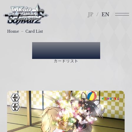
メ
ヴ
ニ
ァ
JP
EN
ュ
イ
ー
ス
Home
Card List
シ
ュ
Card List
ヴ
ァ
カードリスト
ル
ツ
｜
W
e
i
ß
S
c
h