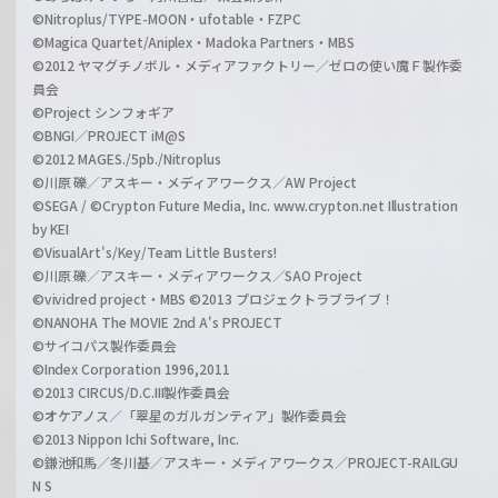
©Nitroplus/TYPE-MOON・ufotable・FZPC
©Magica Quartet/Aniplex・Madoka Partners・MBS
©2012 ヤマグチノボル・メディアファクトリー／ゼロの使い魔Ｆ製作委
員会
©Project シンフォギア
©BNGI／PROJECT iM@S
©2012 MAGES./5pb./Nitroplus
©川原 礫／アスキー・メディアワークス／AW Project
©SEGA / ©Crypton Future Media, Inc. www.crypton.net Illustration
by KEI
©VisualArt's/Key/Team Little Busters!
©川原 礫／アスキー・メディアワークス／SAO Project
©vividred project・MBS ©2013 プロジェクトラブライブ！
©NANOHA The MOVIE 2nd A's PROJECT
©サイコパス製作委員会
©Index Corporation 1996,2011
©2013 CIRCUS/D.C.III製作委員会
©オケアノス／「翠星のガルガンティア」製作委員会
©2013 Nippon Ichi Software, Inc.
©鎌池和馬／冬川基／アスキー・メディアワークス／PROJECT-RAILGU
N S