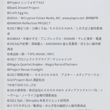
©Project シンフォギアAXZ
©BanG Dream! Project
©Craft Egg Inc.
©SEGA／ ©Crypton Future Media, INC. www.piapro.net
©NANOHA Reflection PROJECT
©2017 暁なつめ・三嶋くろね／ＫＡＤＯＫＡＷＡ／このすば２製作委員
会
©GAINAX・中島かずき／アニプレックス・KONAMI・テレビ東京・電通
©2015丸戸史明・深崎暮人・KADOKAWA 富士見書房／冴えない製作委
員会
©東出祐一郎・TYPE-MOON / FAPC
©2017 プロジェクトラブライブ！サンシャイン!!
©Magica Quartet/Aniplex・Magia Record Partners
©Project Revue Starlight
©2017 時雨沢恵一／ＫＡＤＯＫＡＷＡ アスキー・メディアワークス／
GGO Project illust.黒星紅白
TM ©TOHO CO., LTD.
©2014 榎宮祐・株式会社ＫＡＤＯＫＡＷＡ メディアファクトリー刊／ノ
ーゲーム・ノーライフ全権代理委員会
©2011 5pb.／Nitroplus 未来ガジェット研究所
©ミウラタダヒロ／集英社・ゆらぎ荘の幽奈さん製作委員会