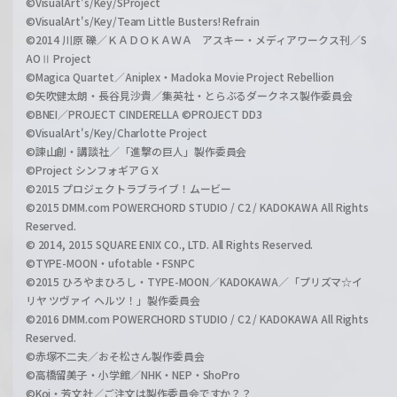
©VisualArt's/Key/SProject
©VisualArt's/Key/Team Little Busters! Refrain
©2014 川原 礫／ＫＡＤＯＫＡＷＡ アスキー・メディアワークス刊／S
AOⅡ Project
©Magica Quartet／Aniplex・Madoka Movie Project Rebellion
©矢吹健太朗・長谷見沙貴／集英社・とらぶるダークネス製作委員会
©BNEI／PROJECT CINDERELLA ©PROJECT DD3
©VisualArt's/Key/Charlotte Project
©諫山創・講談社／「進撃の巨人」製作委員会
©Project シンフォギアＧＸ
©2015 プロジェクトラブライブ！ムービー
©2015 DMM.com POWERCHORD STUDIO / C2 / KADOKAWA All Rights
Reserved.
© 2014, 2015 SQUARE ENIX CO., LTD. All Rights Reserved.
©TYPE-MOON・ufotable・FSNPC
©2015 ひろやまひろし・TYPE-MOON／KADOKAWA／「プリズマ☆イ
リヤ ツヴァイ ヘルツ！」製作委員会
©2016 DMM.com POWERCHORD STUDIO / C2 / KADOKAWA All Rights
Reserved.
©赤塚不二夫／おそ松さん製作委員会
©高橋留美子・小学館／NHK・NEP・ShoPro
©Koi・芳文社／ご注文は製作委員会ですか？？