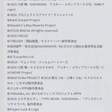
©2015 川原 礫／KADOKAWA アスキー・メディアワークス刊／AWIB P
roject
©2016 プロジェクトラブライブ！サンシャイン!!
©BanG Dream! Project
©VisualArt's/Key/Rewrite Project
©ATLUS ©SEGA All rights reserved.
©2015 CIRCUS
©TRIGGER・岡田麿里／キズナイーバー製作委員会
©長月達平・株式会社KADOKAWA刊／Re:ゼロから始める異世界生活製
作委員会
©&™Lucasfilm Ltd.
©SEGA／チェンクロ・フィルムパートナーズ
©2016 川原 礫／ＫＡＤＯＫＡＷＡ アスキー・メディアワークス刊／S
AO MOVIE Project
©ViVid Strike PROJECT ©2016 暁なつめ・三嶋くろね／ＫＡＤＯＫＡ
ＷＡ／このすば製作委員会
©ミルキィFFPN製作委員会
© Pokelabo, Inc. ©けものフレンズプロジェクト/KFPA
©2016 ひろやまひろし・TYPE-MOON／KADOKAWA／「プリズマ☆イ
リヤ ドライ!!」製作委員会
©Project Luck & Logic