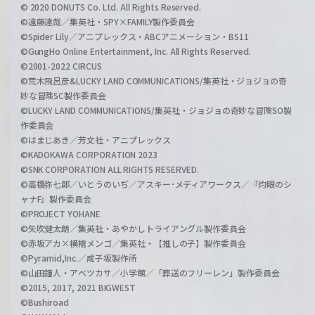
© 2020 DONUTS Co. Ltd. All Rights Reserved.
©遠藤達哉／集英社・SPY×FAMILY製作委員会
©Spider Lily／アニプレックス・ABCアニメーション・BS11
©GungHo Online Entertainment, Inc. All Rights Reserved.
©2001-2022 CIRCUS
©荒木飛呂彦&LUCKY LAND COMMUNICATIONS/集英社・ジョジョの奇
妙な冒険SC製作委員会
©LUCKY LAND COMMUNICATIONS/集英社・ジョジョの奇妙な冒険SO製
作委員会
©はまじあき／芳文社・アニプレックス
©KADOKAWA CORPORATION 2023
©SNK CORPORATION ALL RIGHTS RESERVED.
©高橋弥七郎／いとうのいぢ／アスキー･メディアワークス／『灼眼のシ
ャナF』製作委員会
©PROJECT YOHANE
©矢吹健太朗／集英社・あやかしトライアングル製作委員会
©赤坂アカ×横槍メンゴ／集英社・【推しの子】製作委員会
©Pyramid,Inc.／成子坂製作所
©山田鐘人・アベツカサ／小学館／「葬送のフリーレン」製作委員会
©2015, 2017, 2021 BIGWEST
©Bushiroad