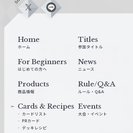
X
L
i
n
e
Home
Titles
ホーム
参加タイトル
For Beginners
News
はじめての方へ
ニュース
Products
Rule/Q&A
商品情報
ルール・Q&A
Cards & Recipes
Events
カードリスト
大会・イベント
PRカード
デッキレシピ