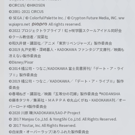
©CIRCUS/ ©HIKOSEN
©2001-2021 CIRCUS
© SEGA / © Colorful Palette Inc. / © Crypton Future Media, INC. ww
w.piapro.net
All rights reserved.
©2022 プロジェクトラブライブ！虹ヶ咲学園スクールアイドル同好会
©クール教信者／双葉社
©和久井健・講談社／アニメ「東京リベンジャーズ」製作委員会
©2019 丸戸史明・深崎暮人・KADOKAWA ファンタジア文庫刊／映画も
冴えない製作委員会
©Disney/Pixar
©2014 橘公司・つなこ/KADOKAWA 富士見書房刊/「デート・ア・ライ
ブⅡ」製作委員会
©2019 橘公司・つなこ／KADOKAWA／「デート・ア・ライブⅢ」製作
委員会
©春場ねぎ・講談社／映画「五等分の花嫁」製作委員会 ®KODANSHA
©藤本タツキ／集英社・ＭＡＰＰＡ ©丸山くがね・KADOKAWA刊／オー
バーロード4製作委員会
©2020 川原 礫/KADOKAWA/SAO-P Project
© 2017 Manjuu Co.,Ltd. & YongShi Co.,Ltd. All Rights Reserved.
© 2017 Yostar, Inc. All Rights Reserved.
©白米良・オーバーラップ/ありふれた製作委員会