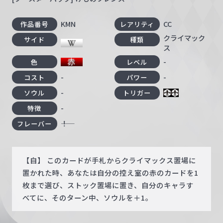
KMN
CC
作品番号
レアリティ
クライマック
サイド
種類
ス
-
色
レベル
-
-
コスト
パワー
-
ソウル
トリガー
-
特徴
――！
フレーバー
【自】 このカードが手札からクライマックス置場に
置かれた時、あなたは自分の控え室の赤のカードを1
枚まで選び、ストック置場に置き、自分のキャラす
べてに、そのターン中、ソウルを＋1。