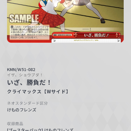
w
a
r
z
KMN/W51-082
イザ、ショウブダ！
いざ、勝負だ！
クライマックス【Wサイド】
ネオスタンダード区分
けものフレンズ
収録商品
[ブースターパック] けものフレンズ