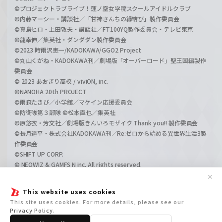
©プロジェクトラブライブ！蓮ノ空女学院スクールアイドルクラブ
©内藤マーシー・講談社／「甘神さんちの縁結び」製作委員会
©真島ヒロ・上田敦夫・講談社／FT100YQ製作委員会・テレビ東京
©龍幸伸／集英社・ダンダダン製作委員会
©2023 時雨沢恵一/KADOKAWA/GGO2 Project
©丸山くがね・KADOKAWA刊／劇場版「オーバーロード」聖王国編製作
委員会
© 2023 あおぎり高校 / viviON, inc.
©NANOHA 20th PROJECT
©雨森たきび／小学館／マケイン応援委員会
©防衛隊第３部隊 ©松本直也／集英社
©原悠衣・芳文社／劇場版きんいろモザイク Thank you!! 製作委員会
©長月達平・株式会社KADOKAWA刊／Re:ゼロから始める異世界生活3製
作委員会
©SHIFT UP CORP.
© NEOWIZ & GAMFS N inc. All rights reserved.
©ATLUS. ©SEGA.
✕
©GIRLS und PANZER Projekt
This website uses cookies
©GIRLS und PANZER Film Projekt
This site uses cookies. For more details, please see our
©GIRLS und PANZER Finale Projekt
Privacy Policy
.