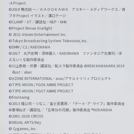
-A Project
©2018 鴨志田 一／ＫＡＤＯＫＡＷＡ アスキー・メディアワークス／青
ブタ Project イラスト／溝口ケージ
©CLAMP・ST／講談社・NEP・NHK
©Project Revue Starlight
© 2021 Ateam Entertainment Inc.
©Tokyo Broadcasting System Television, Inc.
©DMM / C2 / KADOKAWA
©2017 丸戸史明・深崎暮人・KADOKAWA ファンタジア文庫刊／冴
えない♭な製作委員会
©川上泰樹・伏瀬・講談社／転スラ製作委員会 ©REKI KAWAHARA 2019
illust：abec
©AZONE INTERNATIONAL・acus/アサルトリリィプロジェクト
©TYPE-MOON / FGO6 ANIME PROJECT
©TYPE-MOON / FGO7 ANIME PROJECT
©Frontwing
©2013 橘公司・つなこ／富士見書房／「デート･ア･ライブ」製作委員会
©春場ねぎ・講談社／「五等分の花嫁」製作委員会 ®KODANSHA
©2001-2020 CIRCUS
©VISUAL ARTS/Key
© Cygames, Inc.