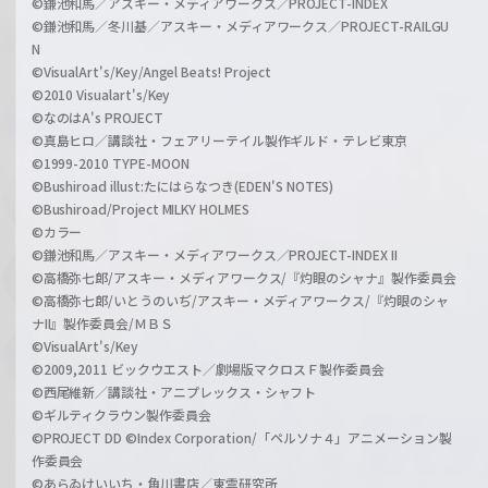
©鎌池和馬／アスキー・メディアワークス／PROJECT-INDEX
©鎌池和馬／冬川基／アスキー・メディアワークス／PROJECT-RAILGU
N
©VisualArt's/Key/Angel Beats! Project
©2010 Visualart's/Key
©なのはA's PROJECT
©真島ヒロ／講談社・フェアリーテイル製作ギルド・テレビ東京
©1999-2010 TYPE-MOON
©Bushiroad illust:たにはらなつき(EDEN'S NOTES)
©Bushiroad/Project MILKY HOLMES
©カラー
©鎌池和馬／アスキー・メディアワークス／PROJECT-INDEX II
©高橋弥七郎/アスキー・メディアワークス/『灼眼のシャナ』製作委員会
©高橋弥七郎/いとうのいぢ/アスキー・メディアワークス/『灼眼のシャ
ナII』製作委員会/ＭＢＳ
©VisualArt's/Key
©2009,2011 ビックウエスト／劇場版マクロスＦ製作委員会
©西尾維新／講談社・アニプレックス・シャフト
©ギルティクラウン製作委員会
©PROJECT DD ©Index Corporation/「ペルソナ４」アニメーション製
作委員会
©あらゐけいいち・角川書店／東雲研究所