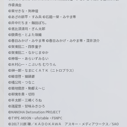
作委員会
©葵せきな・狗神煌
©あざの耕平・すみ兵 ©石踏一榮・みやま零
©井中だちま・飯田ぽち。
©恵比須清司・ぎん太郎
©鏡貴也・とよた瑣織
©春日みかげ・みやま零 ©春日みかげ・みやま零・深井涼介
©賀東招二・四季童子
©賀東招二・なかじまゆか
©神坂一・あらいずみるい
©木村心一・こぶいち むりりん
©榊一郎・なまにくＡＴＫ（ニトロプラス）
©細音啓・猫鍋蒼
©橘公司・つなこ
©築地俊彦・駒都え～じ
©柳実冬貴・切符
©羊太郎・三嶋くろね
©諸星悠・甘味みきひろ
©NANOHA Detonation PROJECT
©TYPE-MOON・ufotable・FSNPC
©2017 川原 礫／ＫＡＤＯＫＡＷＡ アスキー・メディアワークス／SAO