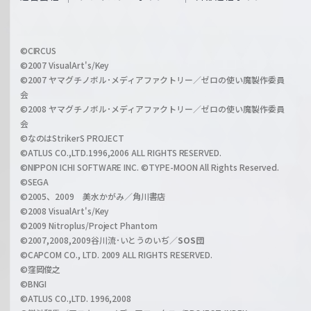
f
h
f
w
i
a
©CIRCUS
c
©2007 VisualArt's/Key
r
i
©2007 ヤマグチノボル･メディアファクトリー／ゼロの使い魔製作委員
z
会
a
©2008 ヤマグチノボル･メディアファクトリー／ゼロの使い魔製作委員
l
会
C
©なのはStrikerS PROJECT
h
©ATLUS CO.,LTD.1996,2006 ALL RIGHTS RESERVED.
a
©NIPPON ICHI SOFTWARE INC. ©TYPE-MOON All Rights Reserved.
n
©SEGA
©2005、2009 美水かがみ／角川書店
n
©2008 VisualArt's/Key
e
©2009 Nitroplus/Project Phantom
l
©2007,2008,2009谷川流･いとうのいぢ／
SOS団
©CAPCOM CO., LTD. 2009 ALL RIGHTS RESERVED.
©窪岡俊之
©BNGI
©ATLUS CO.,LTD. 1996,2008