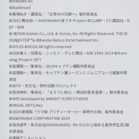
©HAKAMA Inc
©Bushiroad
©春場ねぎ・講談社／「五等分の花嫁∽」製作委員会
©2022 鴨志田 一/KADOKAWA/青ブタ Project ©CLAMP・ST/講談社・N
EP・NHK
© NEXON Games Co., Ltd. & Yostar, Inc. All Rights Reserved. THE ID
OLM@STER™& ©Bandai Namco Entertainment Inc.
©ATLUS ©SEGA All rights reserved.
©臼井儀人／双葉社・シンエイ・テレビ朝日・ADK 1993-2024 ©Front
wing/Project GPT
©高橋陽一／集英社・2018キャプテン翼製作委員会
©高橋陽一／集英社・キャプテン翼シーズン２ ジュニアユース編製作委
員会
©あfろ・芳文社／野外活動プロジェクト
©和月伸宏／集英社・「るろうに剣心 －明治剣客浪漫譚－」製作委員会
©WFS Developed by WRIGHT FLYER STUDIOS
©VISUAL ARTS/Key
©2024 劇場版「ウマ娘 プリティーダービー 新時代の扉」製作委員会
©KADOKAWA CORPORATION 2024
©長月達平・株式会社KADOKAWA刊／Re:ゼロから始める異世界生活2製
作委員会
©東映アニメーション