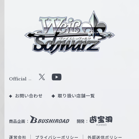
ヴ
ァ
イ
ス
シ
ュ
ヴ
ァ
ル
Official
X
Y
ツ
o
｜
お問い合わせ
取り扱い店舗一覧
u
W
T
e
u
i
b
商品企画：
開発：
ß
e
S
O
運営会社
プライバシーポリシー
外部送信ポリシー
c