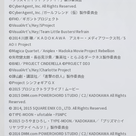
©CyberAgent, Inc. All Rights Reserved.
©CyberAgent, Inc. /ガールフレンド（仮）製作委員会
©FHO／ギガントプロジェクト
©VisualArt's/Key/SProject
©VisualArt's/Key/Team Little Busters! Refrain
©2014 川原 礫／ＫＡＤＯＫＡＷＡ アスキー・メディアワークス刊／S
AOⅡ Project
©Magica Quartet／Aniplex・Madoka Movie Project Rebellion
©矢吹健太朗・長谷見沙貴／集英社・とらぶるダークネス製作委員会
©BNEI／PROJECT CINDERELLA ©PROJECT DD3
©VisualArt's/Key/Charlotte Project
©諫山創・講談社／「進撃の巨人」製作委員会
©Project シンフォギアＧＸ
©2015 プロジェクトラブライブ！ムービー
©2015 DMM.com POWERCHORD STUDIO / C2 / KADOKAWA All Rights
Reserved.
© 2014, 2015 SQUARE ENIX CO., LTD. All Rights Reserved.
©TYPE-MOON・ufotable・FSNPC
©2015 ひろやまひろし・TYPE-MOON／KADOKAWA／「プリズマ☆イ
リヤ ツヴァイ ヘルツ！」製作委員会
©2016 DMM.com POWERCHORD STUDIO / C2 / KADOKAWA All Rights