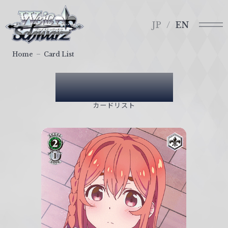
メ
ヴ
ニ
ァ
JP
EN
ュ
イ
ー
ス
Home
Card List
シ
ュ
Card List
ヴ
ァ
カードリスト
ル
ツ
｜
W
e
i
ß
S
c
h