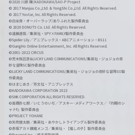
©2020 川原 礫/KADOKAWA/SAO-P Project
© 2017 Manjuu Co.,Ltd. & YongShi Co.,Ltd. All Rights Reserved.
© 2017 Yostar, Inc. All Rights Reserved.
©白米良・オーバーラップ/ありふれた製作委員会
© 2020 DONUTS Co. Ltd. All Rights Reserved.
©遠藤達哉／集英社・SPY×FAMILY製作委員会
©Spider Lily／アニプレックス・ABCアニメーション・BS11
©GungHo Online Entertainment, Inc. All Rights Reserved.
©2001-2022 CIRCUS
©荒木飛呂彦&LUCKY LAND COMMUNICATIONS/集英社・ジョジョの奇
妙な冒険SC製作委員会
©LUCKY LAND COMMUNICATIONS/集英社・ジョジョの奇妙な冒険SO製
作委員会
©はまじあき／芳文社・アニプレックス
©KADOKAWA CORPORATION 2023
©SNK CORPORATION ALL RIGHTS RESERVED.
©高橋弥七郎／いとうのいぢ／アスキー･メディアワークス／『灼眼のシ
ャナF』製作委員会
©PROJECT YOHANE
©矢吹健太朗／集英社・あやかしトライアングル製作委員会
©赤坂アカ×横槍メンゴ／集英社・【推しの子】製作委員会
©Pyramid,Inc.／成子坂製作所