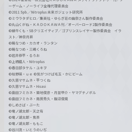
ーゲーム・ノーライフ全権代理委員会
©2011 5pb.／Nitroplus 未来ガジェット研究所
©ミウラタダヒロ／集英社・ゆらぎ荘の幽奈さん製作委員会
©丸山くがね・ＫＡＤＯＫＡＷＡ刊／オーバーロード2製作委員会
©蝸牛くも・SBクリエイティブ／ゴブリンスレイヤー製作委員会 イラ
スト／神奈月昇
©暁なつめ・カカオ・ランタン
©暁なつめ・三嶋くろね
©岩井恭平・るろお
©上栖綴人・Nitroplus
©春日部タケル・ユキヲ
©枯野瑛・ｕｅ ©気がつけば毛玉・かにビーム
©久慈マサムネ・平つくね
©久慈マサムネ・Hisasi
©島田フミカネ・築地俊彦・月並甲介・ヤマグチノボル
©島田フミカネ・南房秀久・飯沼俊規
©しめさば・ぶーた
©竜ノ湖太郎・天之有
©竜ノ湖太郎・焦茶
©竜ノ湖太郎・ももこ
©谷川流・いとうのいぢ