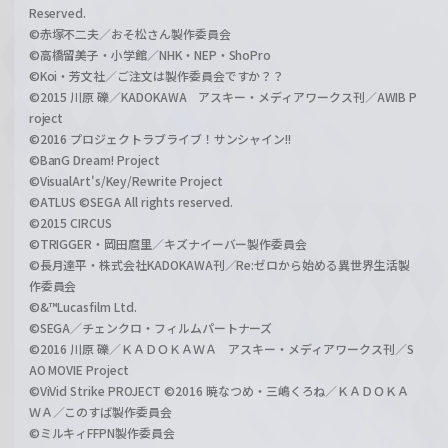
Reserved.
©赤塚不二夫／おそ松さん製作委員会
©高橋留美子・小学館／NHK・NEP・ShoPro
©Koi・芳文社／ご注文は製作委員会ですか？？
©2015 川原 礫／KADOKAWA アスキー・メディアワークス刊／AWIB P
roject
©2016 プロジェクトラブライブ！サンシャイン!!
©BanG Dream! Project
©VisualArt's/Key/Rewrite Project
©ATLUS ©SEGA All rights reserved.
©2015 CIRCUS
©TRIGGER・岡田麿里／キズナイーバー製作委員会
©長月達平・株式会社KADOKAWA刊／Re:ゼロから始める異世界生活製
作委員会
©&™Lucasfilm Ltd.
©SEGA／チェンクロ・フィルムパートナーズ
©2016 川原 礫／ＫＡＤＯＫＡＷＡ アスキー・メディアワークス刊／S
AO MOVIE Project
©ViVid Strike PROJECT ©2016 暁なつめ・三嶋くろね／ＫＡＤＯＫＡ
ＷＡ／このすば製作委員会
©ミルキィFFPN製作委員会