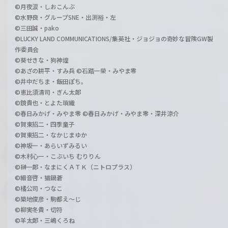
©月夜涙・しおこんぶ
©水野良・グループSNE・出渕裕・左
©三田誠・pako
©LUCKY LAND COMMUNICATIONS/集英社・ジョジョの奇妙な冒険GW製
作委員会
©葵せきな・狗神煌
©あざの耕平・すみ兵 ©石踏一榮・みやま零
©井中だちま・飯田ぽち。
©恵比須清司・ぎん太郎
©鏡貴也・とよた瑣織
©春日みかげ・みやま零 ©春日みかげ・みやま零・深井涼介
©賀東招二・四季童子
©賀東招二・なかじまゆか
©神坂一・あらいずみるい
©木村心一・こぶいち むりりん
©榊一郎・なまにくＡＴＫ（ニトロプラス）
©細音啓・猫鍋蒼
©橘公司・つなこ
©築地俊彦・駒都え～じ
©柳実冬貴・切符
©羊太郎・三嶋くろね