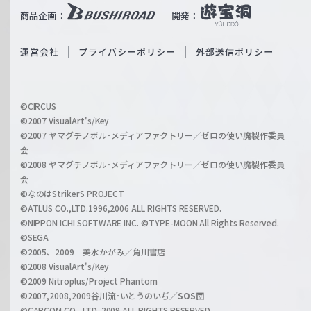
i
b
商品企画：
開発：
ß
e
S
O
運営会社
プライバシーポリシー
外部送信ポリシー
c
f
h
f
w
i
a
©CIRCUS
c
©2007 VisualArt's/Key
r
i
©2007 ヤマグチノボル･メディアファクトリー／ゼロの使い魔製作委員
z
会
a
©2008 ヤマグチノボル･メディアファクトリー／ゼロの使い魔製作委員
l
会
C
©なのはStrikerS PROJECT
h
©ATLUS CO.,LTD.1996,2006 ALL RIGHTS RESERVED.
a
©NIPPON ICHI SOFTWARE INC. ©TYPE-MOON All Rights Reserved.
n
©SEGA
©2005、2009 美水かがみ／角川書店
n
©2008 VisualArt's/Key
e
©2009 Nitroplus/Project Phantom
l
©2007,2008,2009谷川流･いとうのいぢ／
SOS団
©CAPCOM CO., LTD. 2009 ALL RIGHTS RESERVED.