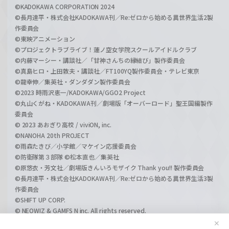
©KADOKAWA CORPORATION 2024
©長月達平・株式会社KADOKAWA刊／Re:ゼロから始める異世界生活2製
作委員会
©東映アニメーション
©プロジェクトラブライブ！蓮ノ空女学院スクールアイドルクラブ
©内藤マーシー・講談社／「甘神さんちの縁結び」製作委員会
©真島ヒロ・上田敦夫・講談社／FT100YQ製作委員会・テレビ東京
©龍幸伸／集英社・ダンダダン製作委員会
©2023 時雨沢恵一/KADOKAWA/GGO2 Project
©丸山くがね・KADOKAWA刊／劇場版「オーバーロード」聖王国編製作
委員会
© 2023 あおぎり高校 / viviON, inc.
©NANOHA 20th PROJECT
©雨森たきび／小学館／マケイン応援委員会
©防衛隊第３部隊 ©松本直也／集英社
©原悠衣・芳文社／劇場版きんいろモザイク Thank you!! 製作委員会
©長月達平・株式会社KADOKAWA刊／Re:ゼロから始める異世界生活3製
作委員会
©SHIFT UP CORP.
© NEOWIZ & GAMFS N inc. All rights reserved.
©ATLUS. ©SEGA.
✕