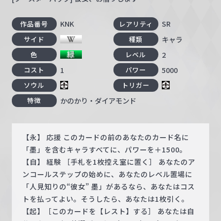
KNK
SR
作品番号
レアリティ
キャラ
サイド
種類
2
色
レベル
1
5000
コスト
パワー
ソウル
トリガー
かのかり・ダイアモンド
特徴
【永】 応援 このカードの前のあなたのカード名に
「墨」を含むキャラすべてに、パワーを＋1500。
【自】 経験 ［手札を1枚控え室に置く］ あなたのア
ンコールステップの始めに、あなたのレベル置場に
「人見知りの“彼女” 墨」があるなら、あなたはコス
トを払ってよい。そうしたら、あなたは1枚引く。
【起】［このカードを【レスト】する］ あなたは自