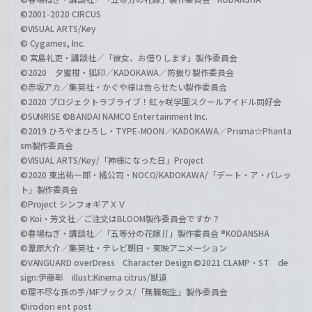
©2001-2020 CIRCUS
©VISUAL ARTS/Key
© Cygames, Inc.
© 宮島礼吏・講談社／「彼女、お借りします」製作委員会
©2020 夕蜜柑・狐印／KADOKAWA／防振り製作委員会
©赤坂アカ／集英社・かぐや様は告らせたい製作委員会
©2020 プロジェクトラブライブ！虹ヶ咲学園スクールアイドル同好会
©SUNRISE ©BANDAI NAMCO Entertainment Inc.
©2019 ひろやまひろし・TYPE-MOON／KADOKAWA／Prisma☆Phanta
sm製作委員会
©VISUAL ARTS/Key/「神様になった日」Project
©2020 東出祐一郎・橘公司・NOCO/KADOKAWA/「デート・ア・バレッ
ト」製作委員会
©Project シンフォギアＸＶ
© Koi・芳文社／ご注文はBLOOM製作委員会ですか？
©春場ねぎ・講談社／「五等分の花嫁∬」製作委員会 ®KODANSHA
©葦原大介／集英社・テレビ朝日・東映アニメーション
©VANGUARD overDress Character Design ©2021 CLAMP・ST de
sign:伊藤彰 illust:Kinema citrus/獣道
©理不尽な孫の手/MFブックス/「無職転生」製作委員会
©irodori ent post