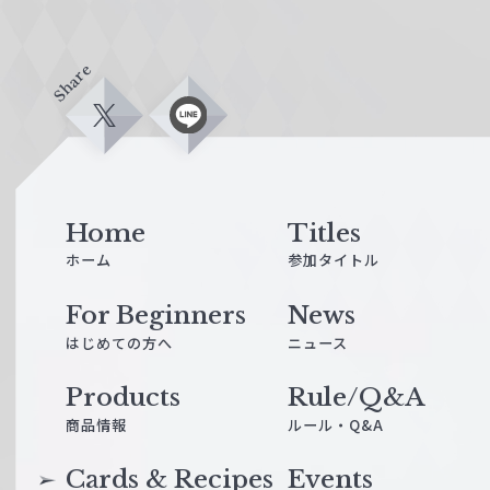
Share
X
L
i
n
e
Home
Titles
ホーム
参加タイトル
For Beginners
News
はじめての方へ
ニュース
Products
Rule/Q&A
商品情報
ルール・Q&A
Cards & Recipes
Events