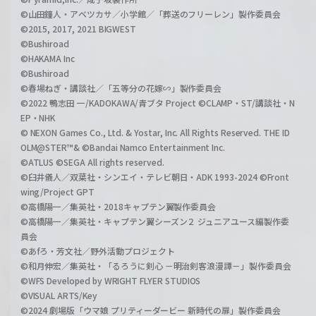
©山田鐘人・アベツカサ／小学館／「葬送のフリーレン」製作委員会
©2015, 2017, 2021 BIGWEST
©Bushiroad
©HAKAMA Inc
©Bushiroad
©春場ねぎ・講談社／「五等分の花嫁∽」製作委員会
©2022 鴨志田 一/KADOKAWA/青ブタ Project ©CLAMP・ST/講談社・N
EP・NHK
© NEXON Games Co., Ltd. & Yostar, Inc. All Rights Reserved. THE ID
OLM@STER™& ©Bandai Namco Entertainment Inc.
©ATLUS ©SEGA All rights reserved.
©臼井儀人／双葉社・シンエイ・テレビ朝日・ADK 1993-2024 ©Front
wing/Project GPT
©高橋陽一／集英社・2018キャプテン翼製作委員会
©高橋陽一／集英社・キャプテン翼シーズン２ ジュニアユース編製作委
員会
©あfろ・芳文社／野外活動プロジェクト
©和月伸宏／集英社・「るろうに剣心 －明治剣客浪漫譚－」製作委員会
©WFS Developed by WRIGHT FLYER STUDIOS
©VISUAL ARTS/Key
©2024 劇場版「ウマ娘 プリティーダービー 新時代の扉」製作委員会