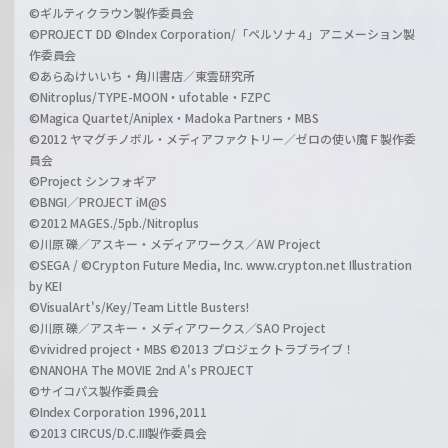
©ギルティクラウン製作委員会
©PROJECT DD ©Index Corporation/「ペルソナ４」アニメーション製
作委員会
©あらゐけいいち・角川書店／東雲研究所
©Nitroplus/TYPE-MOON・ufotable・FZPC
©Magica Quartet/Aniplex・Madoka Partners・MBS
©2012 ヤマグチノボル・メディアファクトリー／ゼロの使い魔Ｆ製作委
員会
©Project シンフォギア
©BNGI／PROJECT iM@S
©2012 MAGES./5pb./Nitroplus
©川原 礫／アスキー・メディアワークス／AW Project
©SEGA / ©Crypton Future Media, Inc. www.crypton.net Illustration
by KEI
©VisualArt's/Key/Team Little Busters!
©川原 礫／アスキー・メディアワークス／SAO Project
©vividred project・MBS ©2013 プロジェクトラブライブ！
©NANOHA The MOVIE 2nd A's PROJECT
©サイコパス製作委員会
©Index Corporation 1996,2011
©2013 CIRCUS/D.C.III製作委員会