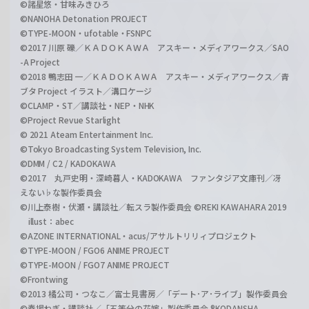
©諸星悠・甘味みきひろ
©NANOHA Detonation PROJECT
©TYPE-MOON・ufotable・FSNPC
©2017 川原 礫／ＫＡＤＯＫＡＷＡ アスキー・メディアワークス／SAO
-A Project
©2018 鴨志田 一／ＫＡＤＯＫＡＷＡ アスキー・メディアワークス／青
ブタ Project イラスト／溝口ケージ
©CLAMP・ST／講談社・NEP・NHK
©Project Revue Starlight
© 2021 Ateam Entertainment Inc.
©Tokyo Broadcasting System Television, Inc.
©DMM / C2 / KADOKAWA
©2017 丸戸史明・深崎暮人・KADOKAWA ファンタジア文庫刊／冴
えない♭な製作委員会
©川上泰樹・伏瀬・講談社／転スラ製作委員会 ©REKI KAWAHARA 2019
illust：abec
©AZONE INTERNATIONAL・acus/アサルトリリィプロジェクト
©TYPE-MOON / FGO6 ANIME PROJECT
©TYPE-MOON / FGO7 ANIME PROJECT
©Frontwing
©2013 橘公司・つなこ／富士見書房／「デート･ア･ライブ」製作委員会
©春場ねぎ・講談社／「五等分の花嫁」製作委員会 ®KODANSHA