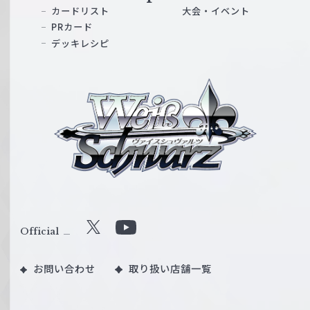
カードリスト
大会・イベント
PRカード
デッキレシピ
ヴ
ァ
イ
ス
シ
ュ
ヴ
ァ
ル
Official
X
Y
ツ
o
｜
お問い合わせ
取り扱い店舗一覧
u
W
T
e
u