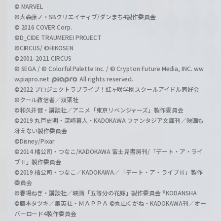
© MARVEL
©大森藤ノ・SBクリエイティブ/ダンまち4製作委員会
© 2016 COVER Corp.
©D_CIDE TRAUMEREI PROJECT
©CIRCUS/ ©HIKOSEN
©2001-2021 CIRCUS
© SEGA / © Colorful Palette Inc. / © Crypton Future Media, INC. ww
w.piapro.net
All rights reserved.
©2022 プロジェクトラブライブ！虹ヶ咲学園スクールアイドル同好会
©クール教信者／双葉社
©和久井健・講談社／アニメ「東京リベンジャーズ」製作委員会
©2019 丸戸史明・深崎暮人・KADOKAWA ファンタジア文庫刊／映画も
冴えない製作委員会
©Disney/Pixar
©2014 橘公司・つなこ/KADOKAWA 富士見書房刊/「デート・ア・ライ
ブⅡ」製作委員会
©2019 橘公司・つなこ／KADOKAWA／「デート・ア・ライブⅢ」製作
委員会
©春場ねぎ・講談社／映画「五等分の花嫁」製作委員会 ®KODANSHA
©藤本タツキ／集英社・ＭＡＰＰＡ ©丸山くがね・KADOKAWA刊／オー
バーロード4製作委員会