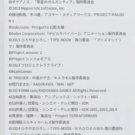
©オケアノス／「翠星のガルガンティア」製作委員会
©2013 Nippon Ichi Software, Inc.
©鎌池和馬／冬川基／アスキー・メディアワークス／PROJECT-RAILGU
N S
©sole;viola／Progetto 幻影太陽
©Index Corporation/「デビルサバイバー2」アニメーション製作委員会
©2013 ひろやまひろし・TYPE-MOON・角川書店／「プリズマ☆イリ
ヤ」製作委員会
©Project wooser 2
©Project シンフォギアＧ
©2013 プロジェクトラブライブ！
©KLabGames
© TRIGGER・中島かずき／キルラキル製作委員会
©橙乃ままれ・KADOKAWA／NHK・NEP
©2014 DMM.com/KADOKAWA GAMES All Rights Reserved.
©古味直志／集英社・アニプレックス・シャフト・MBS
©臼井儀人/双葉社・シンエイ・テレビ朝日・ADK
©臼井儀人/双葉社・シンエイ・テレビ朝日・ADK 2001,2002,2014
©貴家悠・橘賢一／集英社・Project TERRAFORMARS
©劇場版ミルキィホームズ製作委員会
©2014 ひろやまひろし・TYPE-MOON／ＫＡＤＯＫＡＷＡ 角川書店刊／
「プリズマ☆イリヤ ツヴァイ！」製作委員会