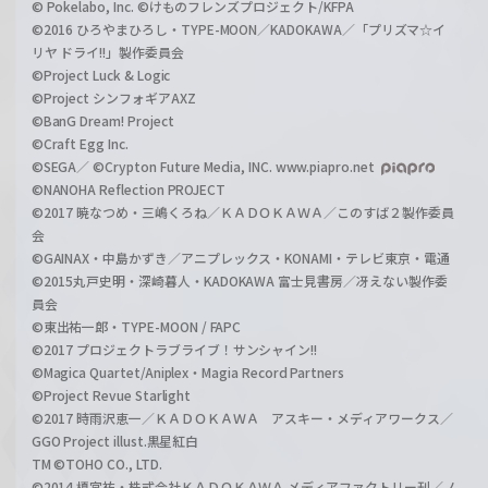
© Pokelabo, Inc. ©けものフレンズプロジェクト/KFPA
©2016 ひろやまひろし・TYPE-MOON／KADOKAWA／「プリズマ☆イ
リヤ ドライ!!」製作委員会
©Project Luck & Logic
©Project シンフォギアAXZ
©BanG Dream! Project
©Craft Egg Inc.
©SEGA／ ©Crypton Future Media, INC. www.piapro.net
©NANOHA Reflection PROJECT
©2017 暁なつめ・三嶋くろね／ＫＡＤＯＫＡＷＡ／このすば２製作委員
会
©GAINAX・中島かずき／アニプレックス・KONAMI・テレビ東京・電通
©2015丸戸史明・深崎暮人・KADOKAWA 富士見書房／冴えない製作委
員会
©東出祐一郎・TYPE-MOON / FAPC
©2017 プロジェクトラブライブ！サンシャイン!!
©Magica Quartet/Aniplex・Magia Record Partners
©Project Revue Starlight
©2017 時雨沢恵一／ＫＡＤＯＫＡＷＡ アスキー・メディアワークス／
GGO Project illust.黒星紅白
TM ©TOHO CO., LTD.
©2014 榎宮祐・株式会社ＫＡＤＯＫＡＷＡ メディアファクトリー刊／ノ