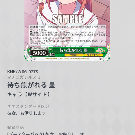
w
a
r
z
KNK/W86-027S
マチコガレルスミ
待ち焦がれる 墨
キャラ【Wサイド】
ネオスタンダード区分
彼女、お借りします
収録商品
[ブースターパック] 彼女、お借りします