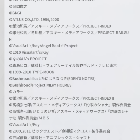
©窪岡俊之
©BNGI
©ATLUS CO.,LTD. 1996,2008
©鎌池和馬／アスキー・メディアワークス／PROJECT-INDEX
©鎌池和馬／冬川基／アスキー・メディアワークス／PROJECT-RAILGU
N
©VisualArt's/Key/Angel Beats! Project
©2010 Visualart's/Key
©なのはA's PROJECT
©真島ヒロ／講談社・フェアリーテイル製作ギルド・テレビ東京
©1999-2010 TYPE-MOON
©Bushiroad illust:たにはらなつき(EDEN'S NOTES)
©Bushiroad/Project MILKY HOLMES
©カラー
©鎌池和馬／アスキー・メディアワークス／PROJECT-INDEX II
©高橋弥七郎/アスキー・メディアワークス/『灼眼のシャナ』製作委員会
©高橋弥七郎/いとうのいぢ/アスキー・メディアワークス/『灼眼のシャ
ナII』製作委員会/ＭＢＳ
©VisualArt's/Key
©2009,2011 ビックウエスト／劇場版マクロスＦ製作委員会
©西尾維新／講談社・アニプレックス・シャフト