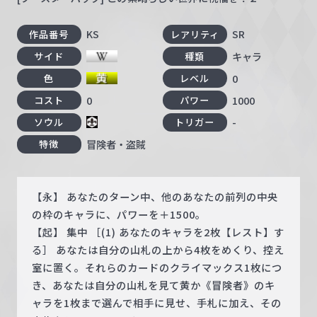
KS
SR
作品番号
レアリティ
キャラ
サイド
種類
0
色
レベル
0
1000
コスト
パワー
-
ソウル
トリガー
冒険者・盗賊
特徴
【永】 あなたのターン中、他のあなたの前列の中央
の枠のキャラに、パワーを＋1500。
【起】 集中 ［(1) あなたのキャラを2枚【レスト】す
る］ あなたは自分の山札の上から4枚をめくり、控え
室に置く。それらのカードのクライマックス1枚につ
き、あなたは自分の山札を見て黄か《冒険者》のキ
ャラを1枚まで選んで相手に見せ、手札に加え、その