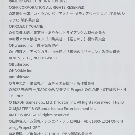
©KADOKAWA CORPORATION 2023
©SNK CORPORATION ALL RIGHTS RESERVED.
©高橋弥七郎／いとうのいぢ／アスキー･メディアワークス／『灼眼のシ
ャナF』製作委員会
©PROJECT YOHANE
©矢吹健太朗／集英社・あやかしトライアングル製作委員会
©赤坂アカ×横槍メンゴ／集英社・【推しの子】製作委員会
©Pyramid,Inc.／成子坂製作所
©山田鐘人・アベツカサ／小学館／「葬送のフリーレン」製作委員会
©2015, 2017, 2021 BIGWEST
©Bushiroad
©HAKAMA Inc
©Bushiroad
©春場ねぎ・講談社／「五等分の花嫁∽」製作委員会
©2022 鴨志田 一/KADOKAWA/青ブタ Project ©CLAMP・ST/講談社・N
EP・NHK
© NEXON Games Co., Ltd. & Yostar, Inc. All Rights Reserved. THE ID
OLM@STER™& ©Bandai Namco Entertainment Inc.
©ATLUS ©SEGA All rights reserved.
©臼井儀人／双葉社・シンエイ・テレビ朝日・ADK 1993-2024 ©Front
wing/Project GPT
©高橋陽一／集英社・2018キャプテン翼製作委員会