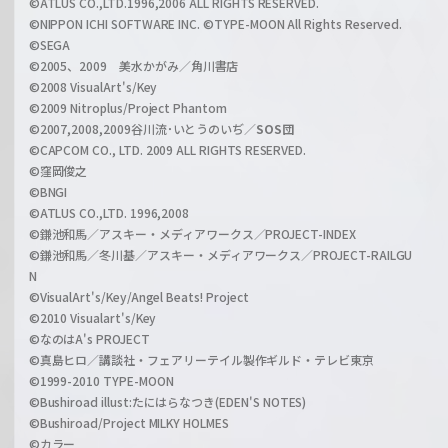
©ATLUS CO.,LTD.1996,2006 ALL RIGHTS RESERVED.
a
©NIPPON ICHI SOFTWARE INC. ©TYPE-MOON All Rights Reserved.
n
©SEGA
©2005、2009 美水かがみ／角川書店
n
©2008 VisualArt's/Key
e
©2009 Nitroplus/Project Phantom
l
©2007,2008,2009谷川流･いとうのいぢ／
SOS団
©CAPCOM CO., LTD. 2009 ALL RIGHTS RESERVED.
©窪岡俊之
©BNGI
©ATLUS CO.,LTD. 1996,2008
©鎌池和馬／アスキー・メディアワークス／PROJECT-INDEX
©鎌池和馬／冬川基／アスキー・メディアワークス／PROJECT-RAILGU
N
©VisualArt's/Key/Angel Beats! Project
©2010 Visualart's/Key
©なのはA's PROJECT
©真島ヒロ／講談社・フェアリーテイル製作ギルド・テレビ東京
©1999-2010 TYPE-MOON
©Bushiroad illust:たにはらなつき(EDEN'S NOTES)
©Bushiroad/Project MILKY HOLMES
©カラー