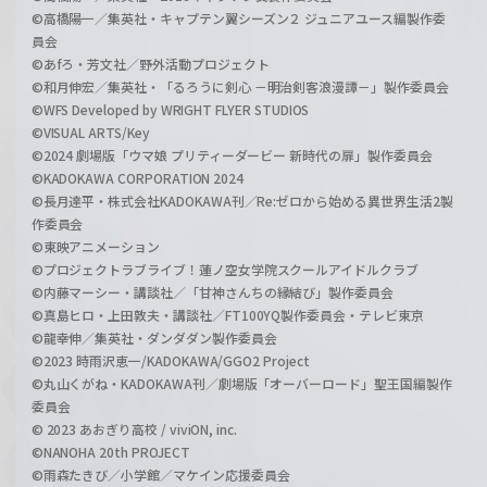
©高橋陽一／集英社・キャプテン翼シーズン２ ジュニアユース編製作委
員会
©あfろ・芳文社／野外活動プロジェクト
©和月伸宏／集英社・「るろうに剣心 －明治剣客浪漫譚－」製作委員会
©WFS Developed by WRIGHT FLYER STUDIOS
©VISUAL ARTS/Key
©2024 劇場版「ウマ娘 プリティーダービー 新時代の扉」製作委員会
©KADOKAWA CORPORATION 2024
©長月達平・株式会社KADOKAWA刊／Re:ゼロから始める異世界生活2製
作委員会
©東映アニメーション
©プロジェクトラブライブ！蓮ノ空女学院スクールアイドルクラブ
©内藤マーシー・講談社／「甘神さんちの縁結び」製作委員会
©真島ヒロ・上田敦夫・講談社／FT100YQ製作委員会・テレビ東京
©龍幸伸／集英社・ダンダダン製作委員会
©2023 時雨沢恵一/KADOKAWA/GGO2 Project
©丸山くがね・KADOKAWA刊／劇場版「オーバーロード」聖王国編製作
委員会
© 2023 あおぎり高校 / viviON, inc.
©NANOHA 20th PROJECT
©雨森たきび／小学館／マケイン応援委員会