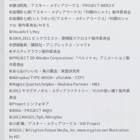
©鎌池和馬／アスキー・メディアワークス／PROJECT-INDEX II
©高橋弥七郎/アスキー・メディアワークス/『灼眼のシャナ』製作委員会
©高橋弥七郎/いとうのいぢ/アスキー・メディアワークス/『灼眼のシャ
ナII』製作委員会/ＭＢＳ
©VisualArt's/Key
©2009,2011 ビックウエスト／劇場版マクロスＦ製作委員会
©西尾維新／講談社・アニプレックス・シャフト
©ギルティクラウン製作委員会
©PROJECT DD ©Index Corporation/「ペルソナ４」アニメーション製
作委員会
©あらゐけいいち・角川書店／東雲研究所
©Nitroplus/TYPE-MOON・ufotable・FZPC
©Magica Quartet/Aniplex・Madoka Partners・MBS
©2012 ヤマグチノボル・メディアファクトリー／ゼロの使い魔Ｆ製作委
員会
©Project シンフォギア
©BNGI／PROJECT iM@S
©2012 MAGES./5pb./Nitroplus
©川原 礫／アスキー・メディアワークス／AW Project
©SEGA / ©Crypton Future Media, Inc. www.crypton.net Illustration
by KEI