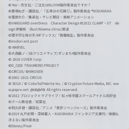
© Koi・芳文社／ご注文はBLOOM製作委員会ですか？
©春場ねぎ・講談社／「五等分の花嫁∬」製作委員会 ®KODANSHA
©葦原大介／集英社・テレビ朝日・東映アニメーション
©VANGUARD overDress Character Design ©2021 CLAMP・ST de
sign:伊藤彰 illust:Kinema citrus/獣道
©理不尽な孫の手/MFブックス/「無職転生」製作委員会
©irodori ent post
© MARVEL
©大森藤ノ・SBクリエイティブ/ダンまち4製作委員会
© 2016 COVER Corp.
©D_CIDE TRAUMEREI PROJECT
©CIRCUS/ ©HIKOSEN
©2001-2021 CIRCUS
© SEGA / © Colorful Palette Inc. / © Crypton Future Media, INC. ww
w.piapro.net
All rights reserved.
©2022 プロジェクトラブライブ！虹ヶ咲学園スクールアイドル同好会
©クール教信者／双葉社
©和久井健・講談社／アニメ「東京リベンジャーズ」製作委員会
©2019 丸戸史明・深崎暮人・KADOKAWA ファンタジア文庫刊／映画も
冴えない製作委員会
©Disney/Pixar