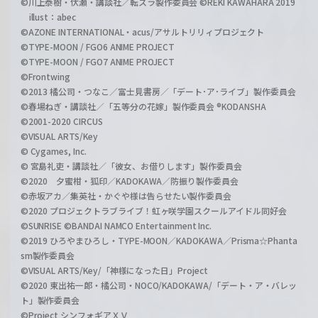
©川上泰樹・伏瀬・講談社／転スラ製作委員会 ©REKI KAWAHARA 2019
illust：abec
©AZONE INTERNATIONAL・acus/アサルトリリィプロジェクト
©TYPE-MOON / FGO6 ANIME PROJECT
©TYPE-MOON / FGO7 ANIME PROJECT
©Frontwing
©2013 橘公司・つなこ／富士見書房／「デート･ア･ライブ」製作委員会
©春場ねぎ・講談社／「五等分の花嫁」製作委員会 ®KODANSHA
©2001-2020 CIRCUS
©VISUAL ARTS/Key
© Cygames, Inc.
© 宮島礼吏・講談社／「彼女、お借りします」製作委員会
©2020 夕蜜柑・狐印／KADOKAWA／防振り製作委員会
©赤坂アカ／集英社・かぐや様は告らせたい製作委員会
©2020 プロジェクトラブライブ！虹ヶ咲学園スクールアイドル同好会
©SUNRISE ©BANDAI NAMCO Entertainment Inc.
©2019 ひろやまひろし・TYPE-MOON／KADOKAWA／Prisma☆Phanta
sm製作委員会
©VISUAL ARTS/Key/「神様になった日」Project
©2020 東出祐一郎・橘公司・NOCO/KADOKAWA/「デート・ア・バレッ
ト」製作委員会
©Project シンフォギアＸＶ