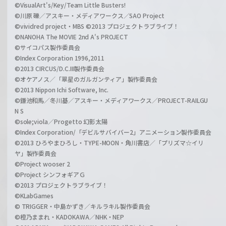
©VisualArt's/Key/Team Little Busters!
©川原 礫／アスキー・メディアワークス／SAO Project
©vividred project・MBS ©2013 プロジェクトラブライブ！
©NANOHA The MOVIE 2nd A's PROJECT
©サイコパス製作委員会
©Index Corporation 1996,2011
©2013 CIRCUS/D.C.III製作委員会
©オケアノス／「翠星のガルガンティア」製作委員会
©2013 Nippon Ichi Software, Inc.
©鎌池和馬／冬川基／アスキー・メディアワークス／PROJECT-RAILGU
N S
©sole;viola／Progetto 幻影太陽
©Index Corporation/「デビルサバイバー2」アニメーション製作委員会
©2013 ひろやまひろし・TYPE-MOON・角川書店／「プリズマ☆イリ
ヤ」製作委員会
©Project wooser 2
©Project シンフォギアＧ
©2013 プロジェクトラブライブ！
©KLabGames
© TRIGGER・中島かずき／キルラキル製作委員会
©橙乃ままれ・KADOKAWA／NHK・NEP