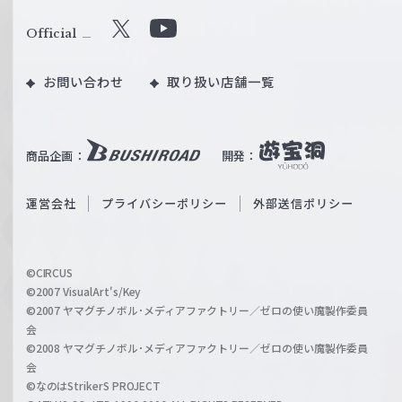
ァ
ル
Official
X
Y
ツ
o
｜
お問い合わせ
取り扱い店舗一覧
u
W
T
e
u
i
b
商品企画：
開発：
ß
e
S
O
運営会社
プライバシーポリシー
外部送信ポリシー
c
f
h
f
w
i
a
©CIRCUS
c
©2007 VisualArt's/Key
r
i
©2007 ヤマグチノボル･メディアファクトリー／ゼロの使い魔製作委員
z
会
a
©2008 ヤマグチノボル･メディアファクトリー／ゼロの使い魔製作委員
l
会
C
©なのはStrikerS PROJECT
h