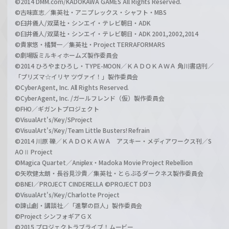
©2014 DMM.com/KADOKAWA GAMES All Rights Reserved.
©古味直志／集英社・アニプレックス・シャフト・MBS
©臼井儀人/双葉社・シンエイ・テレビ朝日・ADK
©臼井儀人/双葉社・シンエイ・テレビ朝日・ADK 2001,2002,2014
©貴家悠・橘賢一／集英社・Project TERRAFORMARS
©劇場版ミルキィホームズ製作委員会
©2014 ひろやまひろし・TYPE-MOON／ＫＡＤＯＫＡＷＡ 角川書店刊／
「プリズマ☆イリヤ ツヴァイ！」製作委員会
©CyberAgent, Inc. All Rights Reserved.
©CyberAgent, Inc. /ガールフレンド（仮）製作委員会
©FHO／ギガントプロジェクト
©VisualArt's/Key/SProject
©VisualArt's/Key/Team Little Busters! Refrain
©2014 川原 礫／ＫＡＤＯＫＡＷＡ アスキー・メディアワークス刊／S
AOⅡ Project
©Magica Quartet／Aniplex・Madoka Movie Project Rebellion
©矢吹健太朗・長谷見沙貴／集英社・とらぶるダークネス製作委員会
©BNEI／PROJECT CINDERELLA ©PROJECT DD3
©VisualArt's/Key/Charlotte Project
©諫山創・講談社／「進撃の巨人」製作委員会
©Project シンフォギアＧＸ
©2015 プロジェクトラブライブ！ムービー