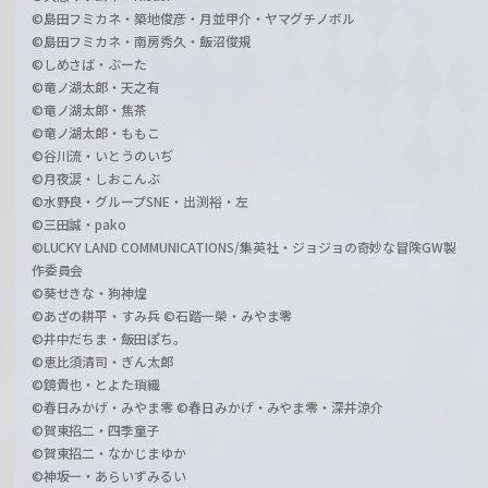
©島田フミカネ・築地俊彦・月並甲介・ヤマグチノボル
©島田フミカネ・南房秀久・飯沼俊規
©しめさば・ぶーた
©竜ノ湖太郎・天之有
©竜ノ湖太郎・焦茶
©竜ノ湖太郎・ももこ
©谷川流・いとうのいぢ
©月夜涙・しおこんぶ
©水野良・グループSNE・出渕裕・左
©三田誠・pako
©LUCKY LAND COMMUNICATIONS/集英社・ジョジョの奇妙な冒険GW製
作委員会
©葵せきな・狗神煌
©あざの耕平・すみ兵 ©石踏一榮・みやま零
©井中だちま・飯田ぽち。
©恵比須清司・ぎん太郎
©鏡貴也・とよた瑣織
©春日みかげ・みやま零 ©春日みかげ・みやま零・深井涼介
©賀東招二・四季童子
©賀東招二・なかじまゆか
©神坂一・あらいずみるい