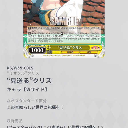
w
a
r
z
KS/W55-001S
“ミオクル”クリス
“見送る”クリス
キャラ【Wサイド】
ネオスタンダード区分
この素晴らしい世界に祝福を！
収録商品
[ブースターパック] この素晴らしい世界に祝福を！２