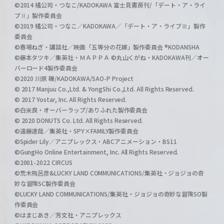
©2014 橘公司・つなこ/KADOKAWA 富士見書房刊/「デート・ア・ライ
ブⅡ」製作委員会
©2019 橘公司・つなこ／KADOKAWA／「デート・ア・ライブⅢ」製作
委員会
©春場ねぎ・講談社／映画「五等分の花嫁」製作委員会 ®KODANSHA
©藤本タツキ／集英社・ＭＡＰＰＡ ©丸山くがね・KADOKAWA刊／オー
バーロード4製作委員会
©2020 川原 礫/KADOKAWA/SAO-P Project
© 2017 Manjuu Co.,Ltd. & YongShi Co.,Ltd. All Rights Reserved.
© 2017 Yostar, Inc. All Rights Reserved.
©白米良・オーバーラップ/ありふれた製作委員会
© 2020 DONUTS Co. Ltd. All Rights Reserved.
©遠藤達哉／集英社・SPY×FAMILY製作委員会
©Spider Lily／アニプレックス・ABCアニメーション・BS11
©GungHo Online Entertainment, Inc. All Rights Reserved.
©2001-2022 CIRCUS
©荒木飛呂彦&LUCKY LAND COMMUNICATIONS/集英社・ジョジョの奇
妙な冒険SC製作委員会
©LUCKY LAND COMMUNICATIONS/集英社・ジョジョの奇妙な冒険SO製
作委員会
©はまじあき／芳文社・アニプレックス