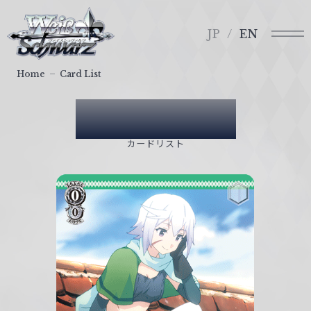
メ
ヴ
ニ
ァ
JP
EN
ュ
イ
ー
ス
Home
Card List
シ
ュ
Card List
ヴ
ァ
カードリスト
ル
ツ
｜
W
e
i
ß
S
c
h