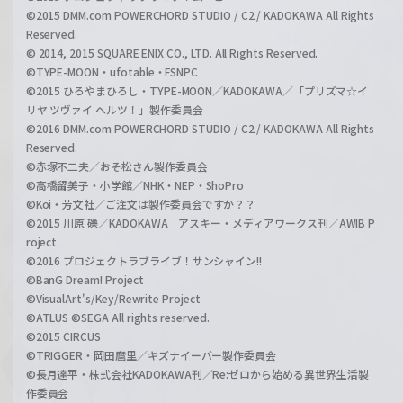
©2015 DMM.com POWERCHORD STUDIO / C2 / KADOKAWA All Rights
Reserved.
© 2014, 2015 SQUARE ENIX CO., LTD. All Rights Reserved.
©TYPE-MOON・ufotable・FSNPC
©2015 ひろやまひろし・TYPE-MOON／KADOKAWA／「プリズマ☆イ
リヤ ツヴァイ ヘルツ！」製作委員会
©2016 DMM.com POWERCHORD STUDIO / C2 / KADOKAWA All Rights
Reserved.
©赤塚不二夫／おそ松さん製作委員会
©高橋留美子・小学館／NHK・NEP・ShoPro
©Koi・芳文社／ご注文は製作委員会ですか？？
©2015 川原 礫／KADOKAWA アスキー・メディアワークス刊／AWIB P
roject
©2016 プロジェクトラブライブ！サンシャイン!!
©BanG Dream! Project
©VisualArt's/Key/Rewrite Project
©ATLUS ©SEGA All rights reserved.
©2015 CIRCUS
©TRIGGER・岡田麿里／キズナイーバー製作委員会
©長月達平・株式会社KADOKAWA刊／Re:ゼロから始める異世界生活製
作委員会