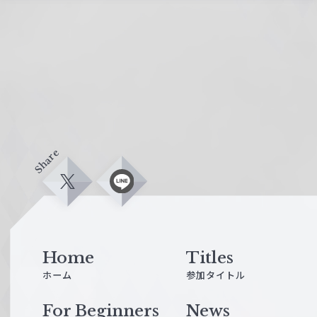
Share
X
L
i
n
e
Home
Titles
ホーム
参加タイトル
For Beginners
News