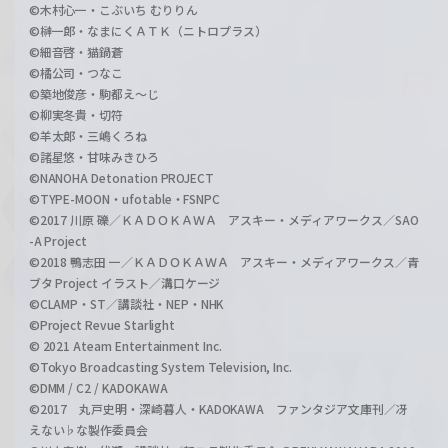
©木村心一・こぶいち むりりん
©榊一郎・なまにくＡＴＫ（ニトロプラス）
©細音啓・猫鍋蒼
©橘公司・つなこ
©築地俊彦・駒都え～じ
©柳実冬貴・切符
©羊太郎・三嶋くろね
©諸星悠・甘味みきひろ
©NANOHA Detonation PROJECT
©TYPE-MOON・ufotable・FSNPC
©2017 川原 礫／ＫＡＤＯＫＡＷＡ アスキー・メディアワークス／SAO
-A Project
©2018 鴨志田 一／ＫＡＤＯＫＡＷＡ アスキー・メディアワークス／青
ブタ Project イラスト／溝口ケージ
©CLAMP・ST／講談社・NEP・NHK
©Project Revue Starlight
© 2021 Ateam Entertainment Inc.
©Tokyo Broadcasting System Television, Inc.
©DMM / C2 / KADOKAWA
©2017 丸戸史明・深崎暮人・KADOKAWA ファンタジア文庫刊／冴
えない♭な製作委員会