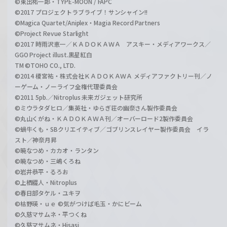
©東出祐一郎・TYPE-MOON / FAPC
©2017 プロジェクトラブライブ！サンシャイン!!
©Magica Quartet/Aniplex・Magia Record Partners
©Project Revue Starlight
©2017 時雨沢恵一／ＫＡＤＯＫＡＷＡ アスキー・メディアワークス／
GGO Project illust.黒星紅白
TM ©TOHO CO., LTD.
©2014 榎宮祐・株式会社ＫＡＤＯＫＡＷＡ メディアファクトリー刊／ノ
ーゲーム・ノーライフ全権代理委員会
©2011 5pb.／Nitroplus 未来ガジェット研究所
©ミウラタダヒロ／集英社・ゆらぎ荘の幽奈さん製作委員会
©丸山くがね・ＫＡＤＯＫＡＷＡ刊／オーバーロード2製作委員会
©蝸牛くも・SBクリエイティブ／ゴブリンスレイヤー製作委員会 イラ
スト／神奈月昇
©暁なつめ・カカオ・ランタン
©暁なつめ・三嶋くろね
©岩井恭平・るろお
©上栖綴人・Nitroplus
©春日部タケル・ユキヲ
©枯野瑛・ｕｅ ©気がつけば毛玉・かにビーム
©久慈マサムネ・平つくね
©久慈マサムネ・Hisasi