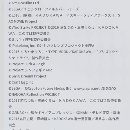
©&™Lucasfilm Ltd.
©SEGA／チェンクロ・フィルムパートナーズ
©2016 川原 礫／ＫＡＤＯＫＡＷＡ アスキー・メディアワークス刊／S
AO MOVIE Project
©ViVid Strike PROJECT ©2016 暁なつめ・三嶋くろね／ＫＡＤＯＫＡ
ＷＡ／このすば製作委員会
©ミルキィFFPN製作委員会
© Pokelabo, Inc. ©けものフレンズプロジェクト/KFPA
©2016 ひろやまひろし・TYPE-MOON／KADOKAWA／「プリズマ☆イ
リヤ ドライ!!」製作委員会
©Project Luck & Logic
©Project シンフォギアAXZ
©BanG Dream! Project
©Craft Egg Inc.
©SEGA／ ©Crypton Future Media, INC. www.piapro.net
©NANOHA Reflection PROJECT
©2017 暁なつめ・三嶋くろね／ＫＡＤＯＫＡＷＡ／このすば２製作委員
会
©GAINAX・中島かずき／アニプレックス・KONAMI・テレビ東京・電通
©2015丸戸史明・深崎暮人・KADOKAWA 富士見書房／冴えない製作委
員会