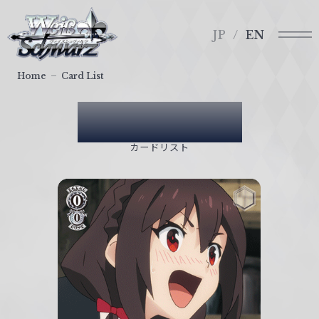
メ
ヴ
ニ
ァ
JP
EN
ュ
イ
ー
ス
Home
Card List
シ
ュ
Card List
ヴ
ァ
カードリスト
ル
ツ
｜
W
e
i
ß
S
c
h