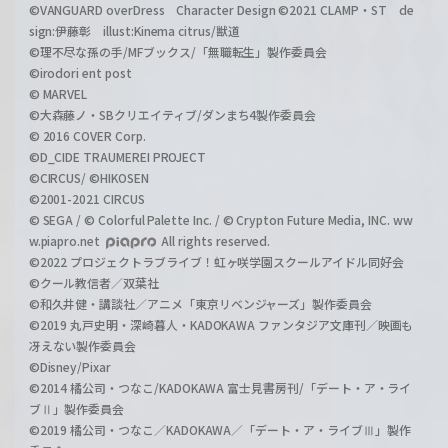
©VANGUARD overDress Character Design ©2021 CLAMP・ST de
sign:伊藤彰 illust:Kinema citrus/獣道
©理不尽な孫の手/MFブックス/「無職転生」製作委員会
©irodori ent post
© MARVEL
©大森藤ノ・SBクリエイティブ/ダンまち4製作委員会
© 2016 COVER Corp.
©D_CIDE TRAUMEREI PROJECT
©CIRCUS/ ©HIKOSEN
©2001-2021 CIRCUS
© SEGA / © Colorful Palette Inc. / © Crypton Future Media, INC. ww
w.piapro.net
All rights reserved.
©2022 プロジェクトラブライブ！虹ヶ咲学園スクールアイドル同好会
©クール教信者／双葉社
©和久井健・講談社／アニメ「東京リベンジャーズ」製作委員会
©2019 丸戸史明・深崎暮人・KADOKAWA ファンタジア文庫刊／映画も
冴えない製作委員会
©Disney/Pixar
©2014 橘公司・つなこ/KADOKAWA 富士見書房刊/「デート・ア・ライ
ブⅡ」製作委員会
©2019 橘公司・つなこ／KADOKAWA／「デート・ア・ライブⅢ」製作