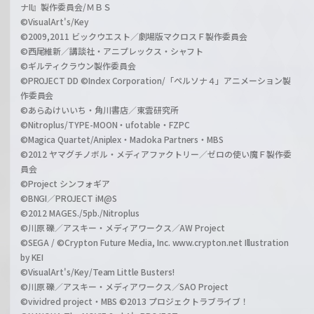
ナII』製作委員会/ＭＢＳ
©VisualArt's/Key
©2009,2011 ビックウエスト／劇場版マクロスＦ製作委員会
©西尾維新／講談社・アニプレックス・シャフト
©ギルティクラウン製作委員会
©PROJECT DD ©Index Corporation/「ペルソナ４」アニメーション製
作委員会
©あらゐけいいち・角川書店／東雲研究所
©Nitroplus/TYPE-MOON・ufotable・FZPC
©Magica Quartet/Aniplex・Madoka Partners・MBS
©2012 ヤマグチノボル・メディアファクトリー／ゼロの使い魔Ｆ製作委
員会
©Project シンフォギア
©BNGI／PROJECT iM@S
©2012 MAGES./5pb./Nitroplus
©川原 礫／アスキー・メディアワークス／AW Project
©SEGA / ©Crypton Future Media, Inc. www.crypton.net Illustration
by KEI
©VisualArt's/Key/Team Little Busters!
©川原 礫／アスキー・メディアワークス／SAO Project
©vividred project・MBS ©2013 プロジェクトラブライブ！