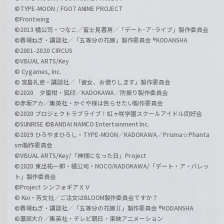
©TYPE-MOON / FGO7 ANIME PROJECT
©Frontwing
©2013 橘公司・つなこ／富士見書房／「デート･ア･ライブ」製作委員会
©春場ねぎ・講談社／「五等分の花嫁」製作委員会 ®KODANSHA
©2001-2020 CIRCUS
©VISUAL ARTS/Key
© Cygames, Inc.
© 宮島礼吏・講談社／「彼女、お借りします」製作委員会
©2020 夕蜜柑・狐印／KADOKAWA／防振り製作委員会
©赤坂アカ／集英社・かぐや様は告らせたい製作委員会
©2020 プロジェクトラブライブ！虹ヶ咲学園スクールアイドル同好会
©SUNRISE ©BANDAI NAMCO Entertainment Inc.
©2019 ひろやまひろし・TYPE-MOON／KADOKAWA／Prisma☆Phanta
sm製作委員会
©VISUAL ARTS/Key/「神様になった日」Project
©2020 東出祐一郎・橘公司・NOCO/KADOKAWA/「デート・ア・バレッ
ト」製作委員会
©Project シンフォギアＸＶ
© Koi・芳文社／ご注文はBLOOM製作委員会ですか？
©春場ねぎ・講談社／「五等分の花嫁∬」製作委員会 ®KODANSHA
©葦原大介／集英社・テレビ朝日・東映アニメーション