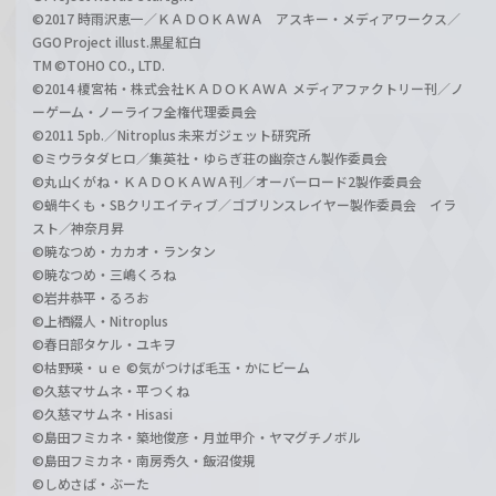
©2017 時雨沢恵一／ＫＡＤＯＫＡＷＡ アスキー・メディアワークス／
GGO Project illust.黒星紅白
TM ©TOHO CO., LTD.
©2014 榎宮祐・株式会社ＫＡＤＯＫＡＷＡ メディアファクトリー刊／ノ
ーゲーム・ノーライフ全権代理委員会
©2011 5pb.／Nitroplus 未来ガジェット研究所
©ミウラタダヒロ／集英社・ゆらぎ荘の幽奈さん製作委員会
©丸山くがね・ＫＡＤＯＫＡＷＡ刊／オーバーロード2製作委員会
©蝸牛くも・SBクリエイティブ／ゴブリンスレイヤー製作委員会 イラ
スト／神奈月昇
©暁なつめ・カカオ・ランタン
©暁なつめ・三嶋くろね
©岩井恭平・るろお
©上栖綴人・Nitroplus
©春日部タケル・ユキヲ
©枯野瑛・ｕｅ ©気がつけば毛玉・かにビーム
©久慈マサムネ・平つくね
©久慈マサムネ・Hisasi
©島田フミカネ・築地俊彦・月並甲介・ヤマグチノボル
©島田フミカネ・南房秀久・飯沼俊規
©しめさば・ぶーた