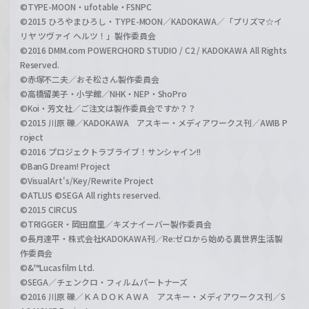
©TYPE-MOON・ufotable・FSNPC
©2015 ひろやまひろし・TYPE-MOON／KADOKAWA／「プリズマ☆イ
リヤ ツヴァイ ヘルツ！」製作委員会
©2016 DMM.com POWERCHORD STUDIO / C2 / KADOKAWA All Rights
Reserved.
©赤塚不二夫／おそ松さん製作委員会
©高橋留美子・小学館／NHK・NEP・ShoPro
©Koi・芳文社／ご注文は製作委員会ですか？？
©2015 川原 礫／KADOKAWA アスキー・メディアワークス刊／AWIB P
roject
©2016 プロジェクトラブライブ！サンシャイン!!
©BanG Dream! Project
©VisualArt's/Key/Rewrite Project
©ATLUS ©SEGA All rights reserved.
©2015 CIRCUS
©TRIGGER・岡田麿里／キズナイーバー製作委員会
©長月達平・株式会社KADOKAWA刊／Re:ゼロから始める異世界生活製
作委員会
©&™Lucasfilm Ltd.
©SEGA／チェンクロ・フィルムパートナーズ
©2016 川原 礫／ＫＡＤＯＫＡＷＡ アスキー・メディアワークス刊／S