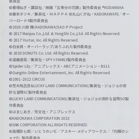
委員会
©春場ねぎ・講談社／映画「五等分の花嫁」製作委員会 ®KODANSHA
©藤本タツキ／集英社・ＭＡＰＰＡ ©丸山くがね・KADOKAWA刊／オー
バーロード4製作委員会
©2020 川原 礫/KADOKAWA/SAO-P Project
© 2017 Manjuu Co.,Ltd. & YongShi Co.,Ltd. All Rights Reserved.
© 2017 Yostar, Inc. All Rights Reserved.
©白米良・オーバーラップ/ありふれた製作委員会
© 2020 DONUTS Co. Ltd. All Rights Reserved.
©遠藤達哉／集英社・SPY×FAMILY製作委員会
©Spider Lily／アニプレックス・ABCアニメーション・BS11
©GungHo Online Entertainment, Inc. All Rights Reserved.
©2001-2022 CIRCUS
©荒木飛呂彦&LUCKY LAND COMMUNICATIONS/集英社・ジョジョの奇
妙な冒険SC製作委員会
©LUCKY LAND COMMUNICATIONS/集英社・ジョジョの奇妙な冒険SO製
作委員会
©はまじあき／芳文社・アニプレックス
©KADOKAWA CORPORATION 2023
©SNK CORPORATION ALL RIGHTS RESERVED.
©高橋弥七郎／いとうのいぢ／アスキー･メディアワークス／『灼眼のシ
ャナF』製作委員会