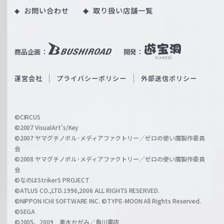
｜
お問い合わせ
取り扱い店舗一覧
u
W
T
e
u
i
b
商品企画：
開発：
ß
e
S
O
運営会社
プライバシーポリシー
外部送信ポリシー
c
f
h
f
w
i
a
©CIRCUS
c
©2007 VisualArt's/Key
r
i
©2007 ヤマグチノボル･メディアファクトリー／ゼロの使い魔製作委員
z
会
a
©2008 ヤマグチノボル･メディアファクトリー／ゼロの使い魔製作委員
l
会
C
©なのはStrikerS PROJECT
h
©ATLUS CO.,LTD.1996,2006 ALL RIGHTS RESERVED.
a
©NIPPON ICHI SOFTWARE INC. ©TYPE-MOON All Rights Reserved.
n
©SEGA
©2005、2009 美水かがみ／角川書店