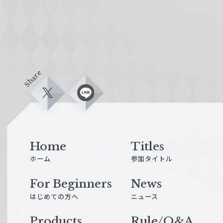
Share
X
L
i
n
e
Home
Titles
ホーム
参加タイトル
For Beginners
News
はじめての方へ
ニュース
Products
Rule/Q&A