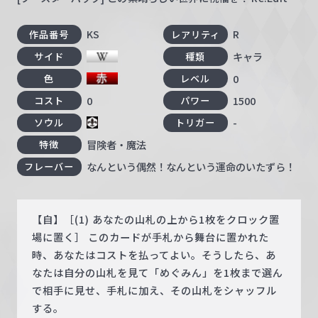
KS
R
作品番号
レアリティ
キャラ
サイド
種類
0
色
レベル
0
1500
コスト
パワー
-
ソウル
トリガー
冒険者・魔法
特徴
なんという偶然！なんという運命のいたずら！
フレーバー
【自】［(1) あなたの山札の上から1枚をクロック置
場に置く］ このカードが手札から舞台に置かれた
時、あなたはコストを払ってよい。そうしたら、あ
なたは自分の山札を見て「めぐみん」を1枚まで選ん
で相手に見せ、手札に加え、その山札をシャッフル
する。