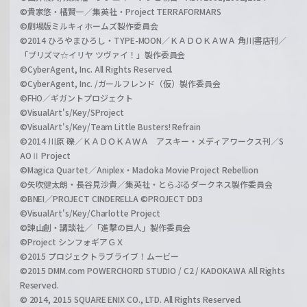
©貴家悠・橘賢一／集英社・Project TERRAFORMARS
©劇場版ミルキィホームズ製作委員会
©2014 ひろやまひろし・TYPE-MOON／ＫＡＤＯＫＡＷＡ 角川書店刊／
「プリズマ☆イリヤ ツヴァイ！」製作委員会
©CyberAgent, Inc. All Rights Reserved.
©CyberAgent, Inc. /ガールフレンド（仮）製作委員会
©FHO／ギガントプロジェクト
©VisualArt's/Key/SProject
©VisualArt's/Key/Team Little Busters! Refrain
©2014 川原 礫／ＫＡＤＯＫＡＷＡ アスキー・メディアワークス刊／S
AOⅡ Project
©Magica Quartet／Aniplex・Madoka Movie Project Rebellion
©矢吹健太朗・長谷見沙貴／集英社・とらぶるダークネス製作委員会
©BNEI／PROJECT CINDERELLA ©PROJECT DD3
©VisualArt's/Key/Charlotte Project
©諫山創・講談社／「進撃の巨人」製作委員会
©Project シンフォギアＧＸ
©2015 プロジェクトラブライブ！ムービー
©2015 DMM.com POWERCHORD STUDIO / C2 / KADOKAWA All Rights
Reserved.
© 2014, 2015 SQUARE ENIX CO., LTD. All Rights Reserved.