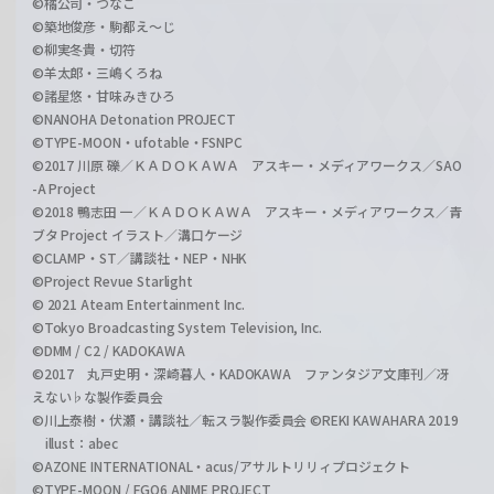
©橘公司・つなこ
©築地俊彦・駒都え～じ
©柳実冬貴・切符
©羊太郎・三嶋くろね
©諸星悠・甘味みきひろ
©NANOHA Detonation PROJECT
©TYPE-MOON・ufotable・FSNPC
©2017 川原 礫／ＫＡＤＯＫＡＷＡ アスキー・メディアワークス／SAO
-A Project
©2018 鴨志田 一／ＫＡＤＯＫＡＷＡ アスキー・メディアワークス／青
ブタ Project イラスト／溝口ケージ
©CLAMP・ST／講談社・NEP・NHK
©Project Revue Starlight
© 2021 Ateam Entertainment Inc.
©Tokyo Broadcasting System Television, Inc.
©DMM / C2 / KADOKAWA
©2017 丸戸史明・深崎暮人・KADOKAWA ファンタジア文庫刊／冴
えない♭な製作委員会
©川上泰樹・伏瀬・講談社／転スラ製作委員会 ©REKI KAWAHARA 2019
illust：abec
©AZONE INTERNATIONAL・acus/アサルトリリィプロジェクト
©TYPE-MOON / FGO6 ANIME PROJECT