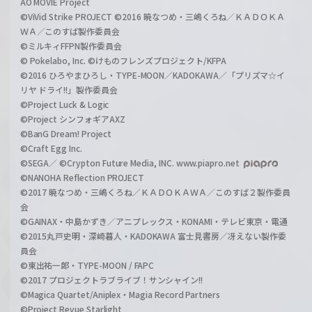
AO MOVIE Project
©ViVid Strike PROJECT ©2016 暁なつめ・三嶋くろね／ＫＡＤＯＫＡ
ＷＡ／このすば製作委員会
©ミルキィFFPN製作委員会
© Pokelabo, Inc. ©けものフレンズプロジェクト/KFPA
©2016 ひろやまひろし・TYPE-MOON／KADOKAWA／「プリズマ☆イ
リヤ ドライ!!」製作委員会
©Project Luck & Logic
©Project シンフォギアAXZ
©BanG Dream! Project
©Craft Egg Inc.
©SEGA／ ©Crypton Future Media, INC. www.piapro.net
©NANOHA Reflection PROJECT
©2017 暁なつめ・三嶋くろね／ＫＡＤＯＫＡＷＡ／このすば２製作委員
会
©GAINAX・中島かずき／アニプレックス・KONAMI・テレビ東京・電通
©2015丸戸史明・深崎暮人・KADOKAWA 富士見書房／冴えない製作委
員会
©東出祐一郎・TYPE-MOON / FAPC
©2017 プロジェクトラブライブ！サンシャイン!!
©Magica Quartet/Aniplex・Magia Record Partners
©Project Revue Starlight