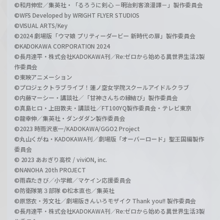
©和月伸宏／集英社・「るろうに剣心 －明治剣客浪漫譚－」製作委員会
©WFS Developed by WRIGHT FLYER STUDIOS
©VISUAL ARTS/Key
©2024 劇場版「ウマ娘 プリティーダービー 新時代の扉」製作委員会
©KADOKAWA CORPORATION 2024
©長月達平・株式会社KADOKAWA刊／Re:ゼロから始める異世界生活2製
作委員会
©東映アニメーション
©プロジェクトラブライブ！蓮ノ空女学院スクールアイドルクラブ
©内藤マーシー・講談社／「甘神さんちの縁結び」製作委員会
©真島ヒロ・上田敦夫・講談社／FT100YQ製作委員会・テレビ東京
©龍幸伸／集英社・ダンダダン製作委員会
©2023 時雨沢恵一/KADOKAWA/GGO2 Project
©丸山くがね・KADOKAWA刊／劇場版「オーバーロード」聖王国編製作
委員会
© 2023 あおぎり高校 / viviON, inc.
©NANOHA 20th PROJECT
©雨森たきび／小学館／マケイン応援委員会
©防衛隊第３部隊 ©松本直也／集英社
©原悠衣・芳文社／劇場版きんいろモザイク Thank you!! 製作委員会
©長月達平・株式会社KADOKAWA刊／Re:ゼロから始める異世界生活3製