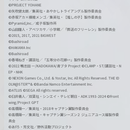
©PROJECT YOHANE
©矢吹健太朗／集英社・あやかしトライアングル製作委員会
©赤坂アカ×横槍メンゴ／集英社・【推しの子】製作委員会
©Pyramid,Inc.／成子坂製作所
©山田鐘人・アベツカサ／小学館／「葬送のフリーレン」製作委員会
©2015, 2017, 2021 BIGWEST
©Bushiroad
©HAKAMA Inc
©Bushiroad
©春場ねぎ・講談社／「五等分の花嫁∽」製作委員会
©2022 鴨志田 一/KADOKAWA/青ブタ Project ©CLAMP・ST/講談社・N
EP・NHK
© NEXON Games Co., Ltd. & Yostar, Inc. All Rights Reserved. THE ID
OLM@STER™& ©Bandai Namco Entertainment Inc.
©ATLUS ©SEGA All rights reserved.
©臼井儀人／双葉社・シンエイ・テレビ朝日・ADK 1993-2024 ©Front
wing/Project GPT
©高橋陽一／集英社・2018キャプテン翼製作委員会
©高橋陽一／集英社・キャプテン翼シーズン２ ジュニアユース編製作委
員会
©あfろ・芳文社／野外活動プロジェクト