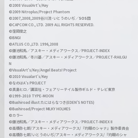
n
©2008 VisualArt's/Key
e
©2009 Nitroplus/Project Phantom
l
©2007,2008,2009谷川流･いとうのいぢ／
SOS団
©CAPCOM CO., LTD. 2009 ALL RIGHTS RESERVED.
©窪岡俊之
©BNGI
©ATLUS CO.,LTD. 1996,2008
©鎌池和馬／アスキー・メディアワークス／PROJECT-INDEX
©鎌池和馬／冬川基／アスキー・メディアワークス／PROJECT-RAILGU
N
©VisualArt's/Key/Angel Beats! Project
©2010 Visualart's/Key
©なのはA's PROJECT
©真島ヒロ／講談社・フェアリーテイル製作ギルド・テレビ東京
©1999-2010 TYPE-MOON
©Bushiroad illust:たにはらなつき(EDEN'S NOTES)
©Bushiroad/Project MILKY HOLMES
©カラー
©鎌池和馬／アスキー・メディアワークス／PROJECT-INDEX II
©高橋弥七郎/アスキー・メディアワークス/『灼眼のシャナ』製作委員会
©高橋弥七郎/いとうのいぢ/アスキー・メディアワークス/『灼眼のシャ