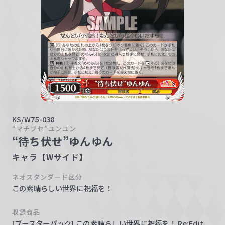
w
a
r
z
KS/W75-038
“マチブセ”ユンユン
“待ち伏せ”ゆんゆん
キャラ【Wサイド】
ネオスタンダード区分
この素晴らしい世界に祝福を！
収録商品
[ブースターパック] この素晴らしい世界に祝福を！ Re:Edit