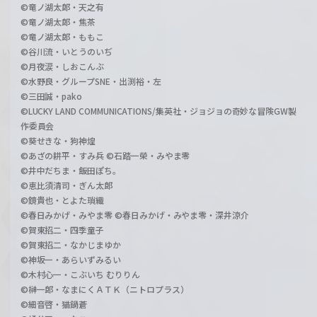
©竜ノ湖太郎・天之有
©竜ノ湖太郎・焦茶
©竜ノ湖太郎・ももこ
©谷川流・いとうのいぢ
©月夜涙・しおこんぶ
©水野良・グループSNE・出渕裕・左
©三田誠・pako
©LUCKY LAND COMMUNICATIONS/集英社・ジョジョの奇妙な冒険GW製
作委員会
©葵せきな・狗神煌
©あざの耕平・すみ兵 ©石踏一榮・みやま零
©井中だちま・飯田ぽち。
©恵比須清司・ぎん太郎
©鏡貴也・とよた瑣織
©春日みかげ・みやま零 ©春日みかげ・みやま零・深井涼介
©賀東招二・四季童子
©賀東招二・なかじまゆか
©神坂一・あらいずみるい
©木村心一・こぶいち むりりん
©榊一郎・なまにくＡＴＫ（ニトロプラス）
©細音啓・猫鍋蒼