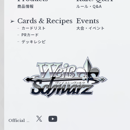
商品情報
ルール・Q&A
Cards & Recipes
Events
カードリスト
大会・イベント
PRカード
デッキレシピ
ヴ
ァ
イ
ス
シ
ュ
ヴ
ァ
ル
Official
X
Y
ツ
o