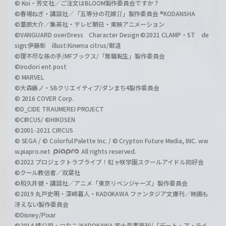
© Koi・芳文社／ご注文はBLOOM製作委員会ですか？
©春場ねぎ・講談社／「五等分の花嫁∬」製作委員会 ®KODANSHA
©葦原大介／集英社・テレビ朝日・東映アニメーション
©VANGUARD overDress Character Design ©2021 CLAMP・ST de
sign:伊藤彰 illust:Kinema citrus/獣道
©理不尽な孫の手/MFブックス/「無職転生」製作委員会
©irodori ent post
© MARVEL
©大森藤ノ・SBクリエイティブ/ダンまち4製作委員会
© 2016 COVER Corp.
©D_CIDE TRAUMEREI PROJECT
©CIRCUS/ ©HIKOSEN
©2001-2021 CIRCUS
© SEGA / © Colorful Palette Inc. / © Crypton Future Media, INC. ww
w.piapro.net
All rights reserved.
©2022 プロジェクトラブライブ！虹ヶ咲学園スクールアイドル同好会
©クール教信者／双葉社
©和久井健・講談社／アニメ「東京リベンジャーズ」製作委員会
©2019 丸戸史明・深崎暮人・KADOKAWA ファンタジア文庫刊／映画も
冴えない製作委員会
©Disney/Pixar
©2014 橘公司・つなこ/KADOKAWA 富士見書房刊/「デート・ア・ライ