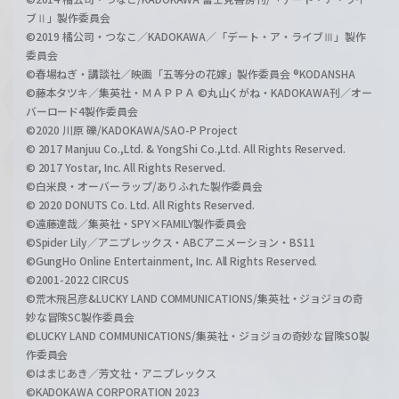
ブⅡ」製作委員会
©2019 橘公司・つなこ／KADOKAWA／「デート・ア・ライブⅢ」製作
委員会
©春場ねぎ・講談社／映画「五等分の花嫁」製作委員会 ®KODANSHA
©藤本タツキ／集英社・ＭＡＰＰＡ ©丸山くがね・KADOKAWA刊／オー
バーロード4製作委員会
©2020 川原 礫/KADOKAWA/SAO-P Project
© 2017 Manjuu Co.,Ltd. & YongShi Co.,Ltd. All Rights Reserved.
© 2017 Yostar, Inc. All Rights Reserved.
©白米良・オーバーラップ/ありふれた製作委員会
© 2020 DONUTS Co. Ltd. All Rights Reserved.
©遠藤達哉／集英社・SPY×FAMILY製作委員会
©Spider Lily／アニプレックス・ABCアニメーション・BS11
©GungHo Online Entertainment, Inc. All Rights Reserved.
©2001-2022 CIRCUS
©荒木飛呂彦&LUCKY LAND COMMUNICATIONS/集英社・ジョジョの奇
妙な冒険SC製作委員会
©LUCKY LAND COMMUNICATIONS/集英社・ジョジョの奇妙な冒険SO製
作委員会
©はまじあき／芳文社・アニプレックス
©KADOKAWA CORPORATION 2023