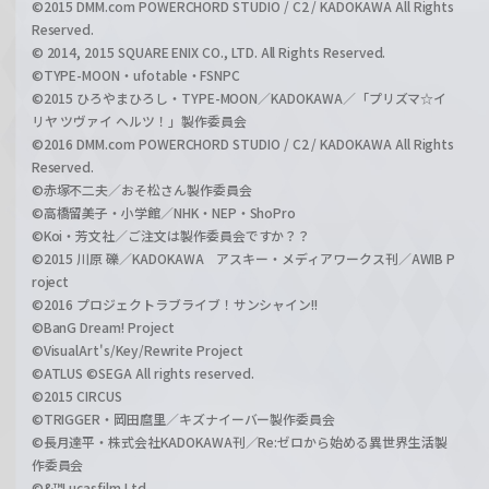
©2015 DMM.com POWERCHORD STUDIO / C2 / KADOKAWA All Rights
Reserved.
© 2014, 2015 SQUARE ENIX CO., LTD. All Rights Reserved.
©TYPE-MOON・ufotable・FSNPC
©2015 ひろやまひろし・TYPE-MOON／KADOKAWA／「プリズマ☆イ
リヤ ツヴァイ ヘルツ！」製作委員会
©2016 DMM.com POWERCHORD STUDIO / C2 / KADOKAWA All Rights
Reserved.
©赤塚不二夫／おそ松さん製作委員会
©高橋留美子・小学館／NHK・NEP・ShoPro
©Koi・芳文社／ご注文は製作委員会ですか？？
©2015 川原 礫／KADOKAWA アスキー・メディアワークス刊／AWIB P
roject
©2016 プロジェクトラブライブ！サンシャイン!!
©BanG Dream! Project
©VisualArt's/Key/Rewrite Project
©ATLUS ©SEGA All rights reserved.
©2015 CIRCUS
©TRIGGER・岡田麿里／キズナイーバー製作委員会
©長月達平・株式会社KADOKAWA刊／Re:ゼロから始める異世界生活製
作委員会
©&™Lucasfilm Ltd.