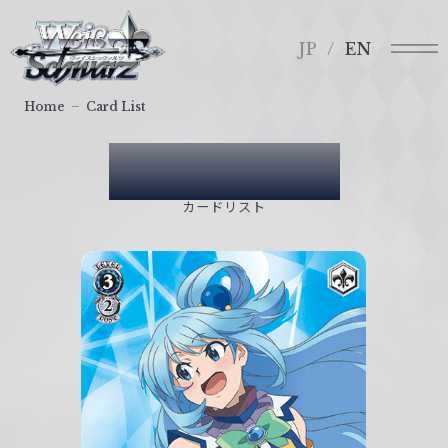
メ
ヴ
ニ
ァ
JP
EN
ュ
イ
ー
ス
Home
Card List
シ
ュ
Card List
ヴ
ァ
カードリスト
ル
ツ
｜
W
e
i
ß
S
c
h