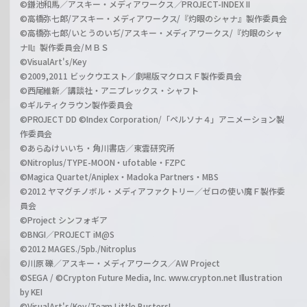
©鎌池和馬／アスキー・メディアワークス／PROJECT-INDEX II
©高橋弥七郎/アスキー・メディアワークス/『灼眼のシャナ』製作委員会
©高橋弥七郎/いとうのいぢ/アスキー・メディアワークス/『灼眼のシャ
ナII』製作委員会/ＭＢＳ
©VisualArt's/Key
©2009,2011 ビックウエスト／劇場版マクロスＦ製作委員会
©西尾維新／講談社・アニプレックス・シャフト
©ギルティクラウン製作委員会
©PROJECT DD ©Index Corporation/「ペルソナ４」アニメーション製
作委員会
©あらゐけいいち・角川書店／東雲研究所
©Nitroplus/TYPE-MOON・ufotable・FZPC
©Magica Quartet/Aniplex・Madoka Partners・MBS
©2012 ヤマグチノボル・メディアファクトリー／ゼロの使い魔Ｆ製作委
員会
©Project シンフォギア
©BNGI／PROJECT iM@S
©2012 MAGES./5pb./Nitroplus
©川原 礫／アスキー・メディアワークス／AW Project
©SEGA / ©Crypton Future Media, Inc. www.crypton.net Illustration
by KEI
©VisualArt's/Key/Team Little Busters!