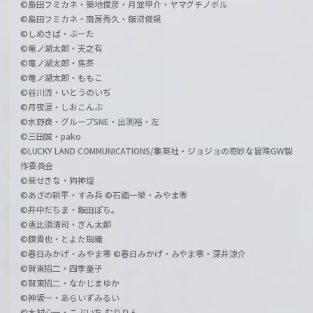
©島田フミカネ・築地俊彦・月並甲介・ヤマグチノボル
©島田フミカネ・南房秀久・飯沼俊規
©しめさば・ぶーた
©竜ノ湖太郎・天之有
©竜ノ湖太郎・焦茶
©竜ノ湖太郎・ももこ
©谷川流・いとうのいぢ
©月夜涙・しおこんぶ
©水野良・グループSNE・出渕裕・左
©三田誠・pako
©LUCKY LAND COMMUNICATIONS/集英社・ジョジョの奇妙な冒険GW製
作委員会
©葵せきな・狗神煌
©あざの耕平・すみ兵 ©石踏一榮・みやま零
©井中だちま・飯田ぽち。
©恵比須清司・ぎん太郎
©鏡貴也・とよた瑣織
©春日みかげ・みやま零 ©春日みかげ・みやま零・深井涼介
©賀東招二・四季童子
©賀東招二・なかじまゆか
©神坂一・あらいずみるい
©木村心一・こぶいち むりりん