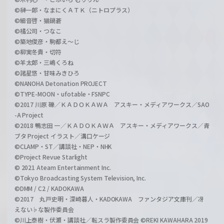
©榊一郎・なまにくＡＴＫ（ニトロプラス）
©細音啓・猫鍋蒼
©橘公司・つなこ
©築地俊彦・駒都え～じ
©柳実冬貴・切符
©羊太郎・三嶋くろね
©諸星悠・甘味みきひろ
©NANOHA Detonation PROJECT
©TYPE-MOON・ufotable・FSNPC
©2017 川原 礫／ＫＡＤＯＫＡＷＡ アスキー・メディアワークス／SAO
-A Project
©2018 鴨志田 一／ＫＡＤＯＫＡＷＡ アスキー・メディアワークス／青
ブタ Project イラスト／溝口ケージ
©CLAMP・ST／講談社・NEP・NHK
©Project Revue Starlight
© 2021 Ateam Entertainment Inc.
©Tokyo Broadcasting System Television, Inc.
©DMM / C2 / KADOKAWA
©2017 丸戸史明・深崎暮人・KADOKAWA ファンタジア文庫刊／冴
えない♭な製作委員会
©川上泰樹・伏瀬・講談社／転スラ製作委員会 ©REKI KAWAHARA 2019