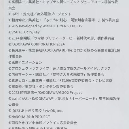
©高橋陽一／集英社・キャプテン翼シーズン２ ジュニアユース編製作委
員会
©あfろ・芳文社／野外活動プロジェクト
©和月伸宏／集英社・「るろうに剣心 －明治剣客浪漫譚－」製作委員会
©WFS Developed by WRIGHT FLYER STUDIOS
©VISUAL ARTS/Key
©2024 劇場版「ウマ娘 プリティーダービー 新時代の扉」製作委員会
©KADOKAWA CORPORATION 2024
©長月達平・株式会社KADOKAWA刊／Re:ゼロから始める異世界生活2製
作委員会
©東映アニメーション
©プロジェクトラブライブ！蓮ノ空女学院スクールアイドルクラブ
©内藤マーシー・講談社／「甘神さんちの縁結び」製作委員会
©真島ヒロ・上田敦夫・講談社／FT100YQ製作委員会・テレビ東京
©龍幸伸／集英社・ダンダダン製作委員会
©2023 時雨沢恵一/KADOKAWA/GGO2 Project
©丸山くがね・KADOKAWA刊／劇場版「オーバーロード」聖王国編製作
委員会
© 2023 あおぎり高校 / viviON, inc.
©NANOHA 20th PROJECT
©雨森たきび／小学館／マケイン応援委員会
©防衛隊第３部隊 ©松本直也／集英社