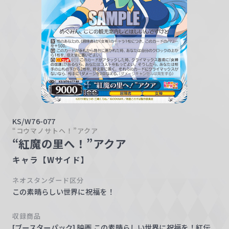
w
a
r
z
KS/W76-077
“コウマノサトヘ！”アクア
“紅魔の里へ！”アクア
キャラ【Wサイド】
ネオスタンダード区分
この素晴らしい世界に祝福を！
収録商品
[ブースターパック] 映画 この素晴らしい世界に祝福を！紅伝