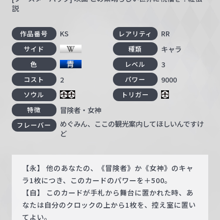
説
KS
RR
作品番号
レアリティ
キャラ
サイド
種類
3
色
レベル
2
9000
コスト
パワー
ソウル
トリガー
冒険者・女神
特徴
めぐみん、ここの観光案内してほしいんですけ
フレーバー
ど
【永】 他のあなたの、《冒険者》か《女神》のキャ
ラ1枚につき、このカードのパワーを＋500。
【自】 このカードが手札から舞台に置かれた時、あ
なたは自分のクロックの上から1枚を、控え室に置い
てよい。