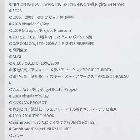
a
©NIPPON ICHI SOFTWARE INC. ©TYPE-MOON All Rights Reserved.
n
©SEGA
©2005、2009 美水かがみ／角川書店
n
©2008 VisualArt's/Key
e
©2009 Nitroplus/Project Phantom
l
©2007,2008,2009谷川流･いとうのいぢ／
SOS団
©CAPCOM CO., LTD. 2009 ALL RIGHTS RESERVED.
©窪岡俊之
©BNGI
©ATLUS CO.,LTD. 1996,2008
©鎌池和馬／アスキー・メディアワークス／PROJECT-INDEX
©鎌池和馬／冬川基／アスキー・メディアワークス／PROJECT-RAILGU
N
©VisualArt's/Key/Angel Beats! Project
©2010 Visualart's/Key
©なのはA's PROJECT
©真島ヒロ／講談社・フェアリーテイル製作ギルド・テレビ東京
©1999-2010 TYPE-MOON
©Bushiroad illust:たにはらなつき(EDEN'S NOTES)
©Bushiroad/Project MILKY HOLMES
©カラー