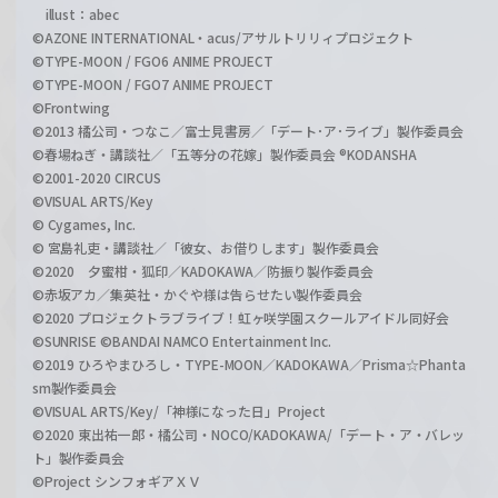
illust：abec
©AZONE INTERNATIONAL・acus/アサルトリリィプロジェクト
©TYPE-MOON / FGO6 ANIME PROJECT
©TYPE-MOON / FGO7 ANIME PROJECT
©Frontwing
©2013 橘公司・つなこ／富士見書房／「デート･ア･ライブ」製作委員会
©春場ねぎ・講談社／「五等分の花嫁」製作委員会 ®KODANSHA
©2001-2020 CIRCUS
©VISUAL ARTS/Key
© Cygames, Inc.
© 宮島礼吏・講談社／「彼女、お借りします」製作委員会
©2020 夕蜜柑・狐印／KADOKAWA／防振り製作委員会
©赤坂アカ／集英社・かぐや様は告らせたい製作委員会
©2020 プロジェクトラブライブ！虹ヶ咲学園スクールアイドル同好会
©SUNRISE ©BANDAI NAMCO Entertainment Inc.
©2019 ひろやまひろし・TYPE-MOON／KADOKAWA／Prisma☆Phanta
sm製作委員会
©VISUAL ARTS/Key/「神様になった日」Project
©2020 東出祐一郎・橘公司・NOCO/KADOKAWA/「デート・ア・バレッ
ト」製作委員会
©Project シンフォギアＸＶ