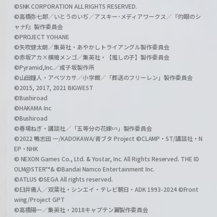
©SNK CORPORATION ALL RIGHTS RESERVED.
©高橋弥七郎／いとうのいぢ／アスキー･メディアワークス／『灼眼のシ
ャナF』製作委員会
©PROJECT YOHANE
©矢吹健太朗／集英社・あやかしトライアングル製作委員会
©赤坂アカ×横槍メンゴ／集英社・【推しの子】製作委員会
©Pyramid,Inc.／成子坂製作所
©山田鐘人・アベツカサ／小学館／「葬送のフリーレン」製作委員会
©2015, 2017, 2021 BIGWEST
©Bushiroad
©HAKAMA Inc
©Bushiroad
©春場ねぎ・講談社／「五等分の花嫁∽」製作委員会
©2022 鴨志田 一/KADOKAWA/青ブタ Project ©CLAMP・ST/講談社・N
EP・NHK
© NEXON Games Co., Ltd. & Yostar, Inc. All Rights Reserved. THE ID
OLM@STER™& ©Bandai Namco Entertainment Inc.
©ATLUS ©SEGA All rights reserved.
©臼井儀人／双葉社・シンエイ・テレビ朝日・ADK 1993-2024 ©Front
wing/Project GPT
©高橋陽一／集英社・2018キャプテン翼製作委員会