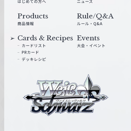
はじめての方へ
ニュース
Products
Rule/Q&A
商品情報
ルール・Q&A
Cards & Recipes
Events
カードリスト
大会・イベント
PRカード
デッキレシピ
ヴ
ァ
イ
ス
シ
ュ
ヴ
ァ