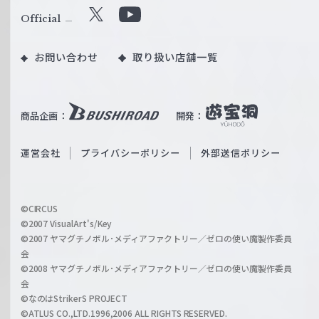
ル
Official
X
Y
ツ
o
｜
お問い合わせ
取り扱い店舗一覧
u
W
T
e
u
i
b
商品企画：
開発：
ß
e
S
O
運営会社
プライバシーポリシー
外部送信ポリシー
c
f
h
f
w
i
a
©CIRCUS
c
©2007 VisualArt's/Key
r
i
©2007 ヤマグチノボル･メディアファクトリー／ゼロの使い魔製作委員
z
会
a
©2008 ヤマグチノボル･メディアファクトリー／ゼロの使い魔製作委員
l
会
C
©なのはStrikerS PROJECT
h
©ATLUS CO.,LTD.1996,2006 ALL RIGHTS RESERVED.