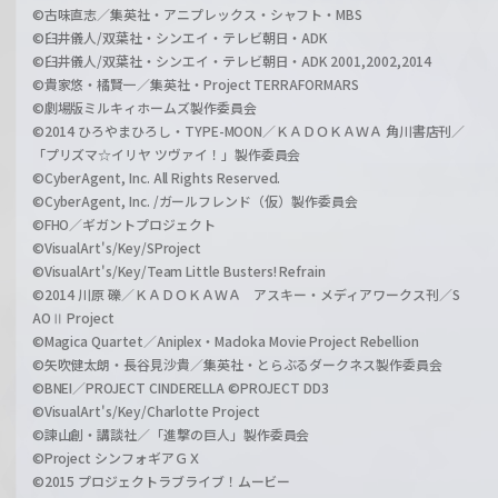
©古味直志／集英社・アニプレックス・シャフト・MBS
©臼井儀人/双葉社・シンエイ・テレビ朝日・ADK
©臼井儀人/双葉社・シンエイ・テレビ朝日・ADK 2001,2002,2014
©貴家悠・橘賢一／集英社・Project TERRAFORMARS
©劇場版ミルキィホームズ製作委員会
©2014 ひろやまひろし・TYPE-MOON／ＫＡＤＯＫＡＷＡ 角川書店刊／
「プリズマ☆イリヤ ツヴァイ！」製作委員会
©CyberAgent, Inc. All Rights Reserved.
©CyberAgent, Inc. /ガールフレンド（仮）製作委員会
©FHO／ギガントプロジェクト
©VisualArt's/Key/SProject
©VisualArt's/Key/Team Little Busters! Refrain
©2014 川原 礫／ＫＡＤＯＫＡＷＡ アスキー・メディアワークス刊／S
AOⅡ Project
©Magica Quartet／Aniplex・Madoka Movie Project Rebellion
©矢吹健太朗・長谷見沙貴／集英社・とらぶるダークネス製作委員会
©BNEI／PROJECT CINDERELLA ©PROJECT DD3
©VisualArt's/Key/Charlotte Project
©諫山創・講談社／「進撃の巨人」製作委員会
©Project シンフォギアＧＸ
©2015 プロジェクトラブライブ！ムービー