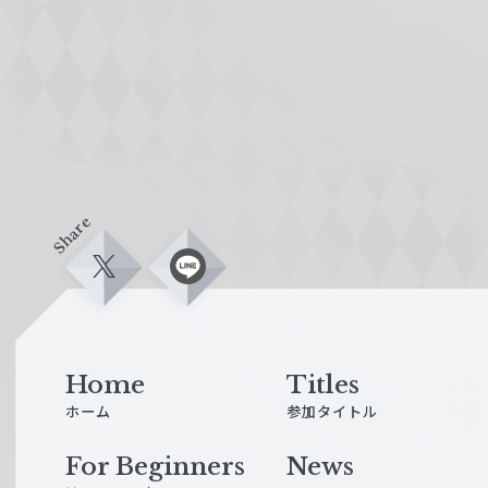
Share
X
L
i
n
e
Home
Titles
ホーム
参加タイトル
For Beginners
News