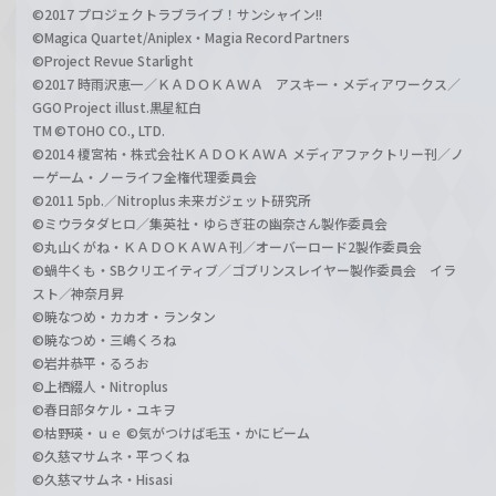
©2017 プロジェクトラブライブ！サンシャイン!!
©Magica Quartet/Aniplex・Magia Record Partners
©Project Revue Starlight
©2017 時雨沢恵一／ＫＡＤＯＫＡＷＡ アスキー・メディアワークス／
GGO Project illust.黒星紅白
TM ©TOHO CO., LTD.
©2014 榎宮祐・株式会社ＫＡＤＯＫＡＷＡ メディアファクトリー刊／ノ
ーゲーム・ノーライフ全権代理委員会
©2011 5pb.／Nitroplus 未来ガジェット研究所
©ミウラタダヒロ／集英社・ゆらぎ荘の幽奈さん製作委員会
©丸山くがね・ＫＡＤＯＫＡＷＡ刊／オーバーロード2製作委員会
©蝸牛くも・SBクリエイティブ／ゴブリンスレイヤー製作委員会 イラ
スト／神奈月昇
©暁なつめ・カカオ・ランタン
©暁なつめ・三嶋くろね
©岩井恭平・るろお
©上栖綴人・Nitroplus
©春日部タケル・ユキヲ
©枯野瑛・ｕｅ ©気がつけば毛玉・かにビーム
©久慈マサムネ・平つくね
©久慈マサムネ・Hisasi