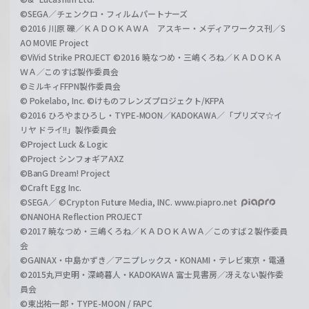
©SEGA／チェンクロ・フィルムパートナーズ
©2016 川原 礫／ＫＡＤＯＫＡＷＡ アスキー・メディアワークス刊／S
AO MOVIE Project
©ViVid Strike PROJECT ©2016 暁なつめ・三嶋くろね／ＫＡＤＯＫＡ
ＷＡ／このすば製作委員会
©ミルキィFFPN製作委員会
© Pokelabo, Inc. ©けものフレンズプロジェクト/KFPA
©2016 ひろやまひろし・TYPE-MOON／KADOKAWA／「プリズマ☆イ
リヤ ドライ!!」製作委員会
©Project Luck & Logic
©Project シンフォギアAXZ
©BanG Dream! Project
©Craft Egg Inc.
©SEGA／ ©Crypton Future Media, INC. www.piapro.net
©NANOHA Reflection PROJECT
©2017 暁なつめ・三嶋くろね／ＫＡＤＯＫＡＷＡ／このすば２製作委員
会
©GAINAX・中島かずき／アニプレックス・KONAMI・テレビ東京・電通
©2015丸戸史明・深崎暮人・KADOKAWA 富士見書房／冴えない製作委
員会
©東出祐一郎・TYPE-MOON / FAPC