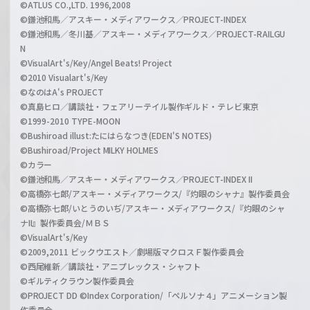
©ATLUS CO.,LTD. 1996,2008
©鎌池和馬／アスキー・メディアワークス／PROJECT-INDEX
©鎌池和馬／冬川基／アスキー・メディアワークス／PROJECT-RAILGU
N
©VisualArt's/Key/Angel Beats! Project
©2010 Visualart's/Key
©なのはA's PROJECT
©真島ヒロ／講談社・フェアリーテイル製作ギルド・テレビ東京
©1999-2010 TYPE-MOON
©Bushiroad illust:たにはらなつき(EDEN'S NOTES)
©Bushiroad/Project MILKY HOLMES
©カラー
©鎌池和馬／アスキー・メディアワークス／PROJECT-INDEX II
©高橋弥七郎/アスキー・メディアワークス/『灼眼のシャナ』製作委員会
©高橋弥七郎/いとうのいぢ/アスキー・メディアワークス/『灼眼のシャ
ナII』製作委員会/ＭＢＳ
©VisualArt's/Key
©2009,2011 ビックウエスト／劇場版マクロスＦ製作委員会
©西尾維新／講談社・アニプレックス・シャフト
©ギルティクラウン製作委員会
©PROJECT DD ©Index Corporation/「ペルソナ４」アニメーション製
作委員会