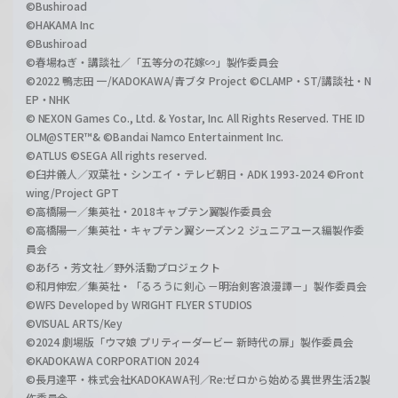
©Bushiroad
©HAKAMA Inc
©Bushiroad
©春場ねぎ・講談社／「五等分の花嫁∽」製作委員会
©2022 鴨志田 一/KADOKAWA/青ブタ Project ©CLAMP・ST/講談社・N
EP・NHK
© NEXON Games Co., Ltd. & Yostar, Inc. All Rights Reserved. THE ID
OLM@STER™& ©Bandai Namco Entertainment Inc.
©ATLUS ©SEGA All rights reserved.
©臼井儀人／双葉社・シンエイ・テレビ朝日・ADK 1993-2024 ©Front
wing/Project GPT
©高橋陽一／集英社・2018キャプテン翼製作委員会
©高橋陽一／集英社・キャプテン翼シーズン２ ジュニアユース編製作委
員会
©あfろ・芳文社／野外活動プロジェクト
©和月伸宏／集英社・「るろうに剣心 －明治剣客浪漫譚－」製作委員会
©WFS Developed by WRIGHT FLYER STUDIOS
©VISUAL ARTS/Key
©2024 劇場版「ウマ娘 プリティーダービー 新時代の扉」製作委員会
©KADOKAWA CORPORATION 2024
©長月達平・株式会社KADOKAWA刊／Re:ゼロから始める異世界生活2製
作委員会