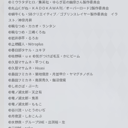
©ミウラタダヒロ／集英社・ゆらぎ荘の幽奈さん製作委員会
©丸山くがね・ＫＡＤＯＫＡＷＡ刊／オーバーロード2製作委員会
©蝸牛くも・SBクリエイティブ／ゴブリンスレイヤー製作委員会 イラ
スト／神奈月昇
©暁なつめ・カカオ・ランタン
©暁なつめ・三嶋くろね
©岩井恭平・るろお
©上栖綴人・Nitroplus
©春日部タケル・ユキヲ
©枯野瑛・ｕｅ ©気がつけば毛玉・かにビーム
©久慈マサムネ・平つくね
©久慈マサムネ・Hisasi
©島田フミカネ・築地俊彦・月並甲介・ヤマグチノボル
©島田フミカネ・南房秀久・飯沼俊規
©しめさば・ぶーた
©竜ノ湖太郎・天之有
©竜ノ湖太郎・焦茶
©竜ノ湖太郎・ももこ
©谷川流・いとうのいぢ
©月夜涙・しおこんぶ
©水野良・グループSNE・出渕裕・左
©三田誠・pako