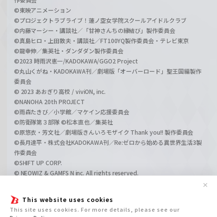
©東映アニメーション
©プロジェクトラブライブ！蓮ノ空女学院スクールアイドルクラブ
©内藤マーシー・講談社／「甘神さんちの縁結び」製作委員会
©真島ヒロ・上田敦夫・講談社／FT100YQ製作委員会・テレビ東京
©龍幸伸／集英社・ダンダダン製作委員会
©2023 時雨沢恵一/KADOKAWA/GGO2 Project
©丸山くがね・KADOKAWA刊／劇場版「オーバーロード」聖王国編製作
委員会
© 2023 あおぎり高校 / viviON, inc.
©NANOHA 20th PROJECT
©雨森たきび／小学館／マケイン応援委員会
©防衛隊第３部隊 ©松本直也／集英社
©原悠衣・芳文社／劇場版きんいろモザイク Thank you!! 製作委員会
©長月達平・株式会社KADOKAWA刊／Re:ゼロから始める異世界生活3製
作委員会
©SHIFT UP CORP.
© NEOWIZ & GAMFS N inc. All rights reserved.
©ATLUS. ©SEGA.
✕
©GIRLS und PANZER Projekt
This website uses cookies
©GIRLS und PANZER Film Projekt
This site uses cookies. For more details, please see our
©GIRLS und PANZER Finale Projekt