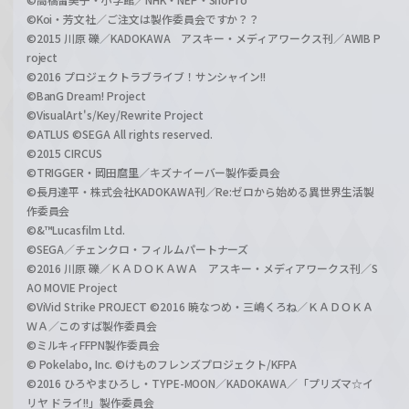
©Koi・芳文社／ご注文は製作委員会ですか？？
©2015 川原 礫／KADOKAWA アスキー・メディアワークス刊／AWIB P
roject
©2016 プロジェクトラブライブ！サンシャイン!!
©BanG Dream! Project
©VisualArt's/Key/Rewrite Project
©ATLUS ©SEGA All rights reserved.
©2015 CIRCUS
©TRIGGER・岡田麿里／キズナイーバー製作委員会
©長月達平・株式会社KADOKAWA刊／Re:ゼロから始める異世界生活製
作委員会
©&™Lucasfilm Ltd.
©SEGA／チェンクロ・フィルムパートナーズ
©2016 川原 礫／ＫＡＤＯＫＡＷＡ アスキー・メディアワークス刊／S
AO MOVIE Project
©ViVid Strike PROJECT ©2016 暁なつめ・三嶋くろね／ＫＡＤＯＫＡ
ＷＡ／このすば製作委員会
©ミルキィFFPN製作委員会
© Pokelabo, Inc. ©けものフレンズプロジェクト/KFPA
©2016 ひろやまひろし・TYPE-MOON／KADOKAWA／「プリズマ☆イ
リヤ ドライ!!」製作委員会