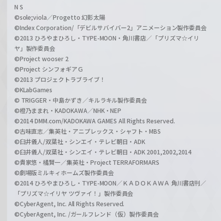
N S
©sole;viola／Progetto 幻影太陽
©Index Corporation/「デビルサバイバー2」アニメーション製作委員会
©2013 ひろやまひろし・TYPE-MOON・角川書店／「プリズマ☆イリ
ヤ」製作委員会
©Project wooser 2
©Project シンフォギアＧ
©2013 プロジェクトラブライブ！
©KLabGames
© TRIGGER・中島かずき／キルラキル製作委員会
©橙乃ままれ・KADOKAWA／NHK・NEP
©2014 DMM.com/KADOKAWA GAMES All Rights Reserved.
©古味直志／集英社・アニプレックス・シャフト・MBS
©臼井儀人/双葉社・シンエイ・テレビ朝日・ADK
©臼井儀人/双葉社・シンエイ・テレビ朝日・ADK 2001,2002,2014
©貴家悠・橘賢一／集英社・Project TERRAFORMARS
©劇場版ミルキィホームズ製作委員会
©2014 ひろやまひろし・TYPE-MOON／ＫＡＤＯＫＡＷＡ 角川書店刊／
「プリズマ☆イリヤ ツヴァイ！」製作委員会
©CyberAgent, Inc. All Rights Reserved.
©CyberAgent, Inc. /ガールフレンド（仮）製作委員会