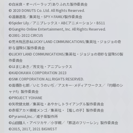
©白米良・オーバーラップ/ありふれた製作委員会
© 2020 DONUTS Co. Ltd. All Rights Reserved.
©遠藤達哉／集英社・SPY×FAMILY製作委員会
©Spider Lily／アニプレックス・ABCアニメーション・BS11
©GungHo Online Entertainment, Inc. All Rights Reserved.
©2001-2022 CIRCUS
©荒木飛呂彦&LUCKY LAND COMMUNICATIONS/集英社・ジョジョの奇
妙な冒険SC製作委員会
©LUCKY LAND COMMUNICATIONS/集英社・ジョジョの奇妙な冒険SO製
作委員会
©はまじあき／芳文社・アニプレックス
©KADOKAWA CORPORATION 2023
©SNK CORPORATION ALL RIGHTS RESERVED.
©高橋弥七郎／いとうのいぢ／アスキー･メディアワークス／『灼眼のシ
ャナF』製作委員会
©PROJECT YOHANE
©矢吹健太朗／集英社・あやかしトライアングル製作委員会
©赤坂アカ×横槍メンゴ／集英社・【推しの子】製作委員会
©Pyramid,Inc.／成子坂製作所
©山田鐘人・アベツカサ／小学館／「葬送のフリーレン」製作委員会
©2015, 2017, 2021 BIGWEST