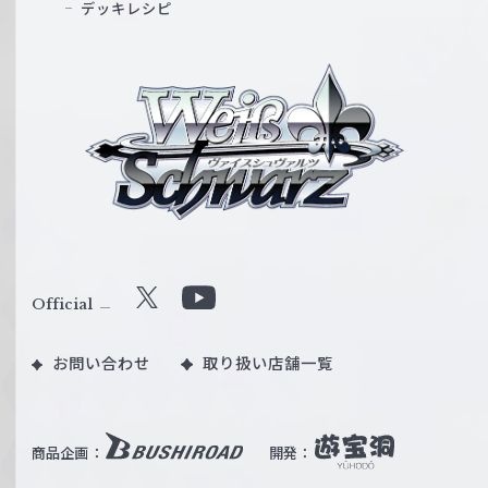
デッキレシピ
ヴ
ァ
イ
ス
シ
ュ
ヴ
ァ
ル
Official
X
Y
ツ
o
｜
お問い合わせ
取り扱い店舗一覧
u
W
T
e
u
i
b
商品企画：
開発：
ß
e
S