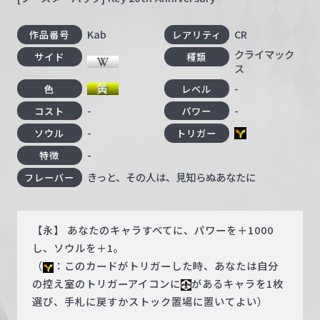
Kab
CR
作品番号
レアリティ
クライマック
サイド
種類
ス
-
色
レベル
-
-
コスト
パワー
-
ソウル
トリガー
-
特徴
きっと、その人は、見知らぬあなたに
フレーバー
【永】 あなたのキャラすべてに、パワーを＋1000
し、ソウルを＋1。
（
：このカードがトリガーした時、あなたは自分
の控え室のトリガーアイコンに
があるキャラを1枚
選び、手札に戻すかストック置場に置いてよい）