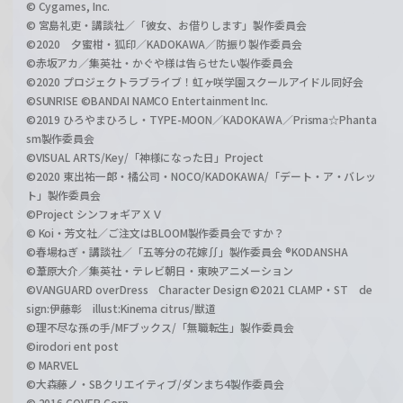
© Cygames, Inc.
© 宮島礼吏・講談社／「彼女、お借りします」製作委員会
©2020 夕蜜柑・狐印／KADOKAWA／防振り製作委員会
©赤坂アカ／集英社・かぐや様は告らせたい製作委員会
©2020 プロジェクトラブライブ！虹ヶ咲学園スクールアイドル同好会
©SUNRISE ©BANDAI NAMCO Entertainment Inc.
©2019 ひろやまひろし・TYPE-MOON／KADOKAWA／Prisma☆Phanta
sm製作委員会
©VISUAL ARTS/Key/「神様になった日」Project
©2020 東出祐一郎・橘公司・NOCO/KADOKAWA/「デート・ア・バレッ
ト」製作委員会
©Project シンフォギアＸＶ
© Koi・芳文社／ご注文はBLOOM製作委員会ですか？
©春場ねぎ・講談社／「五等分の花嫁∬」製作委員会 ®KODANSHA
©葦原大介／集英社・テレビ朝日・東映アニメーション
©VANGUARD overDress Character Design ©2021 CLAMP・ST de
sign:伊藤彰 illust:Kinema citrus/獣道
©理不尽な孫の手/MFブックス/「無職転生」製作委員会
©irodori ent post
© MARVEL
©大森藤ノ・SBクリエイティブ/ダンまち4製作委員会
© 2016 COVER Corp.