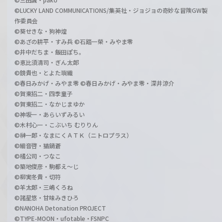
©LUCKY LAND COMMUNICATIONS/集英社・ジョジョの奇妙な冒険GW製
作委員会
©葵せきな・狗神煌
©あざの耕平・すみ兵 ©石踏一榮・みやま零
©井中だちま・飯田ぽち。
©恵比須清司・ぎん太郎
©鏡貴也・とよた瑣織
©春日みかげ・みやま零 ©春日みかげ・みやま零・深井涼介
©賀東招二・四季童子
©賀東招二・なかじまゆか
©神坂一・あらいずみるい
©木村心一・こぶいち むりりん
©榊一郎・なまにくＡＴＫ（ニトロプラス）
©細音啓・猫鍋蒼
©橘公司・つなこ
©築地俊彦・駒都え～じ
©柳実冬貴・切符
©羊太郎・三嶋くろね
©諸星悠・甘味みきひろ
©NANOHA Detonation PROJECT
©TYPE-MOON・ufotable・FSNPC