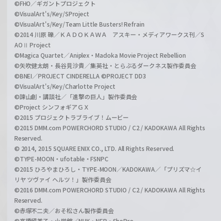
©FHO／ギガントプロジェクト
©VisualArt's/Key/SProject
©VisualArt's/Key/Team Little Busters! Refrain
©2014 川原 礫／ＫＡＤＯＫＡＷＡ アスキー・メディアワークス刊／S
AOⅡ Project
©Magica Quartet／Aniplex・Madoka Movie Project Rebellion
©矢吹健太朗・長谷見沙貴／集英社・とらぶるダークネス製作委員会
©BNEI／PROJECT CINDERELLA ©PROJECT DD3
©VisualArt's/Key/Charlotte Project
©諫山創・講談社／「進撃の巨人」製作委員会
©Project シンフォギアＧＸ
©2015 プロジェクトラブライブ！ムービー
©2015 DMM.com POWERCHORD STUDIO / C2 / KADOKAWA All Rights
Reserved.
© 2014, 2015 SQUARE ENIX CO., LTD. All Rights Reserved.
©TYPE-MOON・ufotable・FSNPC
©2015 ひろやまひろし・TYPE-MOON／KADOKAWA／「プリズマ☆イ
リヤ ツヴァイ ヘルツ！」製作委員会
©2016 DMM.com POWERCHORD STUDIO / C2 / KADOKAWA All Rights
Reserved.
©赤塚不二夫／おそ松さん製作委員会
©高橋留美子・小学館／NHK・NEP・ShoPro