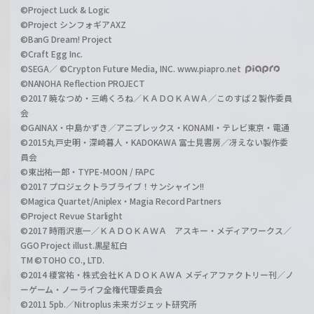
©Project Luck & Logic
©Project シンフォギアAXZ
©BanG Dream! Project
©Craft Egg Inc.
©SEGA／ ©Crypton Future Media, INC. www.piapro.net
©NANOHA Reflection PROJECT
©2017 暁なつめ・三嶋くろね／ＫＡＤＯＫＡＷＡ／このすば２製作委員
会
©GAINAX・中島かずき／アニプレックス・KONAMI・テレビ東京・電通
©2015丸戸史明・深崎暮人・KADOKAWA 富士見書房／冴えない製作委
員会
©東出祐一郎・TYPE-MOON / FAPC
©2017 プロジェクトラブライブ！サンシャイン!!
©Magica Quartet/Aniplex・Magia Record Partners
©Project Revue Starlight
©2017 時雨沢恵一／ＫＡＤＯＫＡＷＡ アスキー・メディアワークス／
GGO Project illust.黒星紅白
TM ©TOHO CO., LTD.
©2014 榎宮祐・株式会社ＫＡＤＯＫＡＷＡ メディアファクトリー刊／ノ
ーゲーム・ノーライフ全権代理委員会
©2011 5pb.／Nitroplus 未来ガジェット研究所