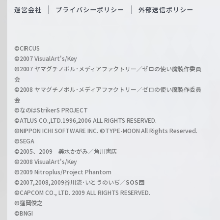
O
運営会社
プライバシーポリシー
外部送信ポリシー
c
f
h
f
w
i
a
©CIRCUS
c
©2007 VisualArt's/Key
r
i
©2007 ヤマグチノボル･メディアファクトリー／ゼロの使い魔製作委員
z
会
a
©2008 ヤマグチノボル･メディアファクトリー／ゼロの使い魔製作委員
l
会
C
©なのはStrikerS PROJECT
h
©ATLUS CO.,LTD.1996,2006 ALL RIGHTS RESERVED.
a
©NIPPON ICHI SOFTWARE INC. ©TYPE-MOON All Rights Reserved.
n
©SEGA
©2005、2009 美水かがみ／角川書店
n
©2008 VisualArt's/Key
e
©2009 Nitroplus/Project Phantom
l
©2007,2008,2009谷川流･いとうのいぢ／
SOS団
©CAPCOM CO., LTD. 2009 ALL RIGHTS RESERVED.
©窪岡俊之
©BNGI