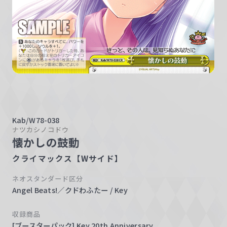
w
a
r
z
Kab/W78-038
ナツカシノコドウ
懐かしの鼓動
クライマックス【Wサイド】
ネオスタンダード区分
Angel Beats!／クドわふたー / Key
収録商品
[ブースターパック] Key 20th Anniversary