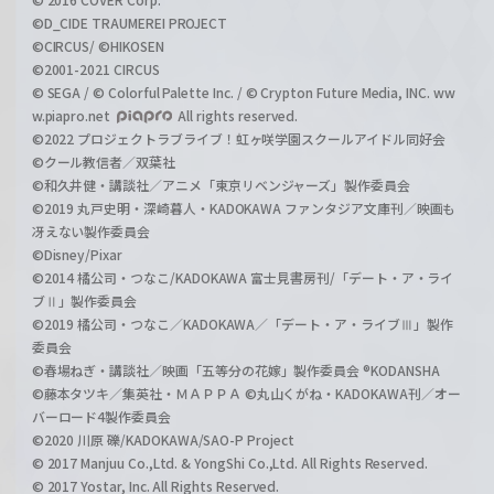
©D_CIDE TRAUMEREI PROJECT
©CIRCUS/ ©HIKOSEN
©2001-2021 CIRCUS
© SEGA / © Colorful Palette Inc. / © Crypton Future Media, INC. ww
w.piapro.net
All rights reserved.
©2022 プロジェクトラブライブ！虹ヶ咲学園スクールアイドル同好会
©クール教信者／双葉社
©和久井健・講談社／アニメ「東京リベンジャーズ」製作委員会
©2019 丸戸史明・深崎暮人・KADOKAWA ファンタジア文庫刊／映画も
冴えない製作委員会
©Disney/Pixar
©2014 橘公司・つなこ/KADOKAWA 富士見書房刊/「デート・ア・ライ
ブⅡ」製作委員会
©2019 橘公司・つなこ／KADOKAWA／「デート・ア・ライブⅢ」製作
委員会
©春場ねぎ・講談社／映画「五等分の花嫁」製作委員会 ®KODANSHA
©藤本タツキ／集英社・ＭＡＰＰＡ ©丸山くがね・KADOKAWA刊／オー
バーロード4製作委員会
©2020 川原 礫/KADOKAWA/SAO-P Project
© 2017 Manjuu Co.,Ltd. & YongShi Co.,Ltd. All Rights Reserved.
© 2017 Yostar, Inc. All Rights Reserved.