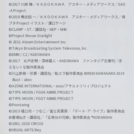
©2017 川原 礫／ＫＡＤＯＫＡＷＡ アスキー・メディアワークス／SAO
-A Project
©2018 鴨志田 一／ＫＡＤＯＫＡＷＡ アスキー・メディアワークス／青
ブタ Project イラスト／溝口ケージ
©CLAMP・ST／講談社・NEP・NHK
©Project Revue Starlight
© 2021 Ateam Entertainment Inc.
©Tokyo Broadcasting System Television, Inc.
©DMM / C2 / KADOKAWA
©2017 丸戸史明・深崎暮人・KADOKAWA ファンタジア文庫刊／冴
えない♭な製作委員会
©川上泰樹・伏瀬・講談社／転スラ製作委員会 ©REKI KAWAHARA 2019
illust：abec
©AZONE INTERNATIONAL・acus/アサルトリリィプロジェクト
©TYPE-MOON / FGO6 ANIME PROJECT
©TYPE-MOON / FGO7 ANIME PROJECT
©Frontwing
©2013 橘公司・つなこ／富士見書房／「デート･ア･ライブ」製作委員会
©春場ねぎ・講談社／「五等分の花嫁」製作委員会 ®KODANSHA
©2001-2020 CIRCUS
©VISUAL ARTS/Key