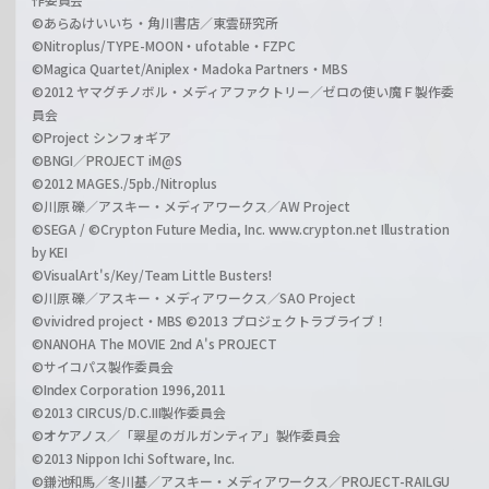
©あらゐけいいち・角川書店／東雲研究所
©Nitroplus/TYPE-MOON・ufotable・FZPC
©Magica Quartet/Aniplex・Madoka Partners・MBS
©2012 ヤマグチノボル・メディアファクトリー／ゼロの使い魔Ｆ製作委
員会
©Project シンフォギア
©BNGI／PROJECT iM@S
©2012 MAGES./5pb./Nitroplus
©川原 礫／アスキー・メディアワークス／AW Project
©SEGA / ©Crypton Future Media, Inc. www.crypton.net Illustration
by KEI
©VisualArt's/Key/Team Little Busters!
©川原 礫／アスキー・メディアワークス／SAO Project
©vividred project・MBS ©2013 プロジェクトラブライブ！
©NANOHA The MOVIE 2nd A's PROJECT
©サイコパス製作委員会
©Index Corporation 1996,2011
©2013 CIRCUS/D.C.III製作委員会
©オケアノス／「翠星のガルガンティア」製作委員会
©2013 Nippon Ichi Software, Inc.
©鎌池和馬／冬川基／アスキー・メディアワークス／PROJECT-RAILGU