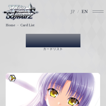
メ
ヴ
ニ
ァ
JP
EN
ュ
イ
ー
ス
Home
Card List
シ
ュ
Card List
ヴ
ァ
カードリスト
ル
ツ
｜
W
e
i
ß
S
c
h