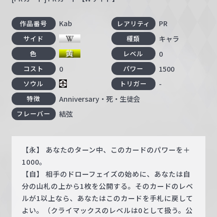
Kab
PR
作品番号
レアリティ
キャラ
サイド
種類
0
色
レベル
0
1500
コスト
パワー
-
ソウル
トリガー
Anniversary・死・生徒会
特徴
結弦
フレーバー
【永】 あなたのターン中、このカードのパワーを＋
1000。
【自】 相手のドローフェイズの始めに、あなたは自
分の山札の上から1枚を公開する。そのカードのレベ
ルが1以上なら、あなたはこのカードを手札に戻して
よい。（クライマックスのレベルは0として扱う。公