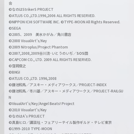
会
C
©なのはStrikerS PROJECT
h
©ATLUS CO.,LTD.1996,2006 ALL RIGHTS RESERVED.
a
©NIPPON ICHI SOFTWARE INC. ©TYPE-MOON All Rights Reserved.
n
©SEGA
©2005、2009 美水かがみ／角川書店
n
©2008 VisualArt's/Key
e
©2009 Nitroplus/Project Phantom
l
©2007,2008,2009谷川流･いとうのいぢ／
SOS団
©CAPCOM CO., LTD. 2009 ALL RIGHTS RESERVED.
©窪岡俊之
©BNGI
©ATLUS CO.,LTD. 1996,2008
©鎌池和馬／アスキー・メディアワークス／PROJECT-INDEX
©鎌池和馬／冬川基／アスキー・メディアワークス／PROJECT-RAILGU
N
©VisualArt's/Key/Angel Beats! Project
©2010 Visualart's/Key
©なのはA's PROJECT
©真島ヒロ／講談社・フェアリーテイル製作ギルド・テレビ東京
©1999-2010 TYPE-MOON