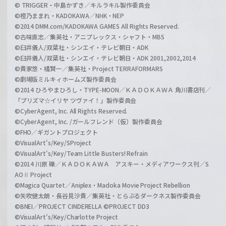
© TRIGGER・中島かずき／キルラキル製作委員会
©橙乃ままれ・KADOKAWA／NHK・NEP
©2014 DMM.com/KADOKAWA GAMES All Rights Reserved.
©古味直志／集英社・アニプレックス・シャフト・MBS
©臼井儀人/双葉社・シンエイ・テレビ朝日・ADK
©臼井儀人/双葉社・シンエイ・テレビ朝日・ADK 2001,2002,2014
©貴家悠・橘賢一／集英社・Project TERRAFORMARS
©劇場版ミルキィホームズ製作委員会
©2014 ひろやまひろし・TYPE-MOON／ＫＡＤＯＫＡＷＡ 角川書店刊／
「プリズマ☆イリヤ ツヴァイ！」製作委員会
©CyberAgent, Inc. All Rights Reserved.
©CyberAgent, Inc. /ガールフレンド（仮）製作委員会
©FHO／ギガントプロジェクト
©VisualArt's/Key/SProject
©VisualArt's/Key/Team Little Busters! Refrain
©2014 川原 礫／ＫＡＤＯＫＡＷＡ アスキー・メディアワークス刊／S
AOⅡ Project
©Magica Quartet／Aniplex・Madoka Movie Project Rebellion
©矢吹健太朗・長谷見沙貴／集英社・とらぶるダークネス製作委員会
©BNEI／PROJECT CINDERELLA ©PROJECT DD3
©VisualArt's/Key/Charlotte Project