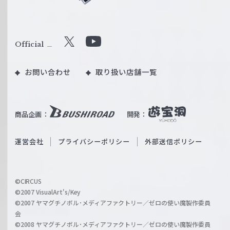
ュ
ヴ
ァ
ル
Official
X
Y
ツ
o
｜
お問い合わせ
取り扱い店舗一覧
u
W
T
e
u
i
b
商品企画：
開発：
ß
e
S
O
運営会社
プライバシーポリシー
外部送信ポリシー
c
f
h
f
w
i
a
©CIRCUS
c
©2007 VisualArt's/Key
r
i
©2007 ヤマグチノボル･メディアファクトリー／ゼロの使い魔製作委員
z
会
a
©2008 ヤマグチノボル･メディアファクトリー／ゼロの使い魔製作委員
l