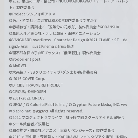
©2020 東出祐一郎・橘公司・NOCO/KADOKAWA/「デート・ア・バレッ
ト」製作委員会
©Project シンフォギアＸＶ
© Koi・芳文社／ご注文はBLOOM製作委員会ですか？
©春場ねぎ・講談社／「五等分の花嫁∬」製作委員会 ®KODANSHA
©葦原大介／集英社・テレビ朝日・東映アニメーション
©VANGUARD overDress Character Design ©2021 CLAMP・ST de
sign:伊藤彰 illust:Kinema citrus/獣道
©理不尽な孫の手/MFブックス/「無職転生」製作委員会
©irodori ent post
© MARVEL
©大森藤ノ・SBクリエイティブ/ダンまち4製作委員会
© 2016 COVER Corp.
©D_CIDE TRAUMEREI PROJECT
©CIRCUS/ ©HIKOSEN
©2001-2021 CIRCUS
© SEGA / © Colorful Palette Inc. / © Crypton Future Media, INC. ww
w.piapro.net
All rights reserved.
©2022 プロジェクトラブライブ！虹ヶ咲学園スクールアイドル同好会
©クール教信者／双葉社
©和久井健・講談社／アニメ「東京リベンジャーズ」製作委員会
©2019 丸戸史明・深崎暮人・KADOKAWA ファンタジア文庫刊／映画も