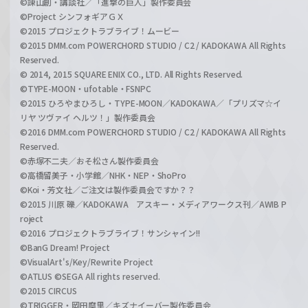
©諫山創・講談社／「進撃の巨人」製作委員会
©Project シンフォギアＧＸ
©2015 プロジェクトラブライブ！ムービー
©2015 DMM.com POWERCHORD STUDIO / C2 / KADOKAWA All Rights
Reserved.
© 2014, 2015 SQUARE ENIX CO., LTD. All Rights Reserved.
©TYPE-MOON・ufotable・FSNPC
©2015 ひろやまひろし・TYPE-MOON／KADOKAWA／「プリズマ☆イ
リヤ ツヴァイ ヘルツ！」製作委員会
©2016 DMM.com POWERCHORD STUDIO / C2 / KADOKAWA All Rights
Reserved.
©赤塚不二夫／おそ松さん製作委員会
©高橋留美子・小学館／NHK・NEP・ShoPro
©Koi・芳文社／ご注文は製作委員会ですか？？
©2015 川原 礫／KADOKAWA アスキー・メディアワークス刊／AWIB P
roject
©2016 プロジェクトラブライブ！サンシャイン!!
©BanG Dream! Project
©VisualArt's/Key/Rewrite Project
©ATLUS ©SEGA All rights reserved.
©2015 CIRCUS
©TRIGGER・岡田麿里／キズナイーバー製作委員会