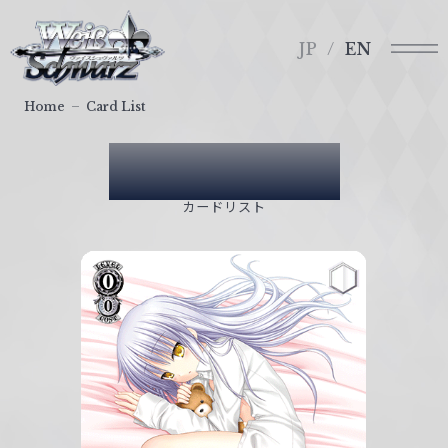
メ
ヴ
ニ
ァ
JP
EN
ュ
イ
ー
ス
Home
Card List
シ
ュ
Card List
ヴ
ァ
カードリスト
ル
ツ
｜
W
e
i
ß
S
c
h