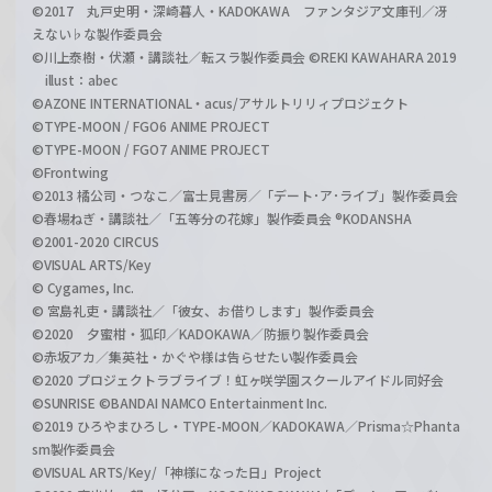
©2017 丸戸史明・深崎暮人・KADOKAWA ファンタジア文庫刊／冴
えない♭な製作委員会
©川上泰樹・伏瀬・講談社／転スラ製作委員会 ©REKI KAWAHARA 2019
illust：abec
©AZONE INTERNATIONAL・acus/アサルトリリィプロジェクト
©TYPE-MOON / FGO6 ANIME PROJECT
©TYPE-MOON / FGO7 ANIME PROJECT
©Frontwing
©2013 橘公司・つなこ／富士見書房／「デート･ア･ライブ」製作委員会
©春場ねぎ・講談社／「五等分の花嫁」製作委員会 ®KODANSHA
©2001-2020 CIRCUS
©VISUAL ARTS/Key
© Cygames, Inc.
© 宮島礼吏・講談社／「彼女、お借りします」製作委員会
©2020 夕蜜柑・狐印／KADOKAWA／防振り製作委員会
©赤坂アカ／集英社・かぐや様は告らせたい製作委員会
©2020 プロジェクトラブライブ！虹ヶ咲学園スクールアイドル同好会
©SUNRISE ©BANDAI NAMCO Entertainment Inc.
©2019 ひろやまひろし・TYPE-MOON／KADOKAWA／Prisma☆Phanta
sm製作委員会
©VISUAL ARTS/Key/「神様になった日」Project