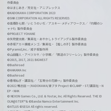
作委員会
©はまじあき／芳文社・アニプレックス
©KADOKAWA CORPORATION 2023
©SNK CORPORATION ALL RIGHTS RESERVED.
©高橋弥七郎／いとうのいぢ／アスキー･メディアワークス／『灼眼のシ
ャナF』製作委員会
©PROJECT YOHANE
©矢吹健太朗／集英社・あやかしトライアングル製作委員会
©赤坂アカ×横槍メンゴ／集英社・【推しの子】製作委員会
©Pyramid,Inc.／成子坂製作所
©山田鐘人・アベツカサ／小学館／「葬送のフリーレン」製作委員会
©2015, 2017, 2021 BIGWEST
©Bushiroad
©HAKAMA Inc
©Bushiroad
©春場ねぎ・講談社／「五等分の花嫁∽」製作委員会
©2022 鴨志田 一/KADOKAWA/青ブタ Project ©CLAMP・ST/講談社・N
EP・NHK
© NEXON Games Co., Ltd. & Yostar, Inc. All Rights Reserved. THE ID
OLM@STER™& ©Bandai Namco Entertainment Inc.
©ATLUS ©SEGA All rights reserved.