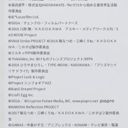
©長月達平・株式会社KADOKAWA刊／Re:ゼロから始める異世界生活製
作委員会
©&™Lucasfilm Ltd.
©SEGA／チェンクロ・フィルムパートナーズ
©2016 川原 礫／ＫＡＤＯＫＡＷＡ アスキー・メディアワークス刊／S
AO MOVIE Project
©ViVid Strike PROJECT ©2016 暁なつめ・三嶋くろね／ＫＡＤＯＫＡ
ＷＡ／このすば製作委員会
©ミルキィFFPN製作委員会
© Pokelabo, Inc. ©けものフレンズプロジェクト/KFPA
©2016 ひろやまひろし・TYPE-MOON／KADOKAWA／「プリズマ☆イ
リヤ ドライ!!」製作委員会
©Project Luck & Logic
©Project シンフォギアAXZ
©BanG Dream! Project
©Craft Egg Inc.
©SEGA／ ©Crypton Future Media, INC. www.piapro.net
©NANOHA Reflection PROJECT
©2017 暁なつめ・三嶋くろね／ＫＡＤＯＫＡＷＡ／このすば２製作委員
会
©GAINAX・中島かずき／アニプレックス・KONAMI・テレビ東京・電通