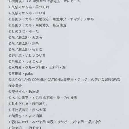
©枯野瑛・ｕｅ ©気がつけば毛玉・かにビーム
©久慈マサムネ・平つくね
©久慈マサムネ・Hisasi
©島田フミカネ・築地俊彦・月並甲介・ヤマグチノボル
©島田フミカネ・南房秀久・飯沼俊規
©しめさば・ぶーた
©竜ノ湖太郎・天之有
©竜ノ湖太郎・焦茶
©竜ノ湖太郎・ももこ
©谷川流・いとうのいぢ
©月夜涙・しおこんぶ
©水野良・グループSNE・出渕裕・左
©三田誠・pako
©LUCKY LAND COMMUNICATIONS/集英社・ジョジョの奇妙な冒険GW製
作委員会
©葵せきな・狗神煌
©あざの耕平・すみ兵 ©石踏一榮・みやま零
©井中だちま・飯田ぽち。
©恵比須清司・ぎん太郎
©鏡貴也・とよた瑣織
©春日みかげ・みやま零 ©春日みかげ・みやま零・深井涼介
©賀東招二・四季童子