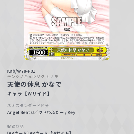
w
a
r
z
Kab/W78-P01
テンシノキュウソク カナデ
天使の休息 かなで
キャラ【Wサイド】
ネオスタンダード区分
Angel Beats!／クドわふたー / Key
収録商品
[PRカード] PRカード【Wサイド】