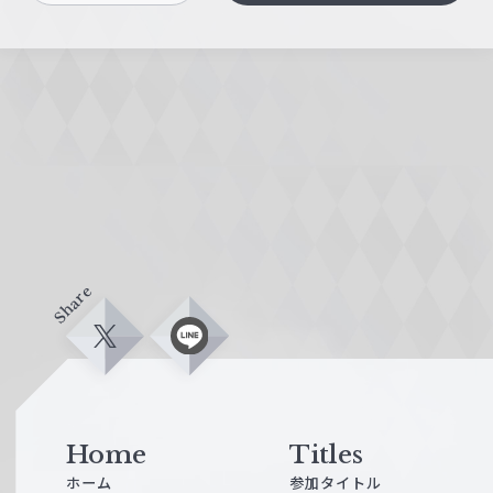
Share
X
L
i
n
e
Home
Titles
ホーム
参加タイトル