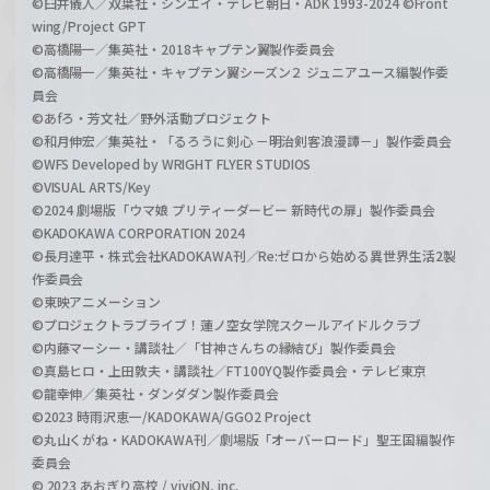
©臼井儀人／双葉社・シンエイ・テレビ朝日・ADK 1993-2024 ©Front
wing/Project GPT
©高橋陽一／集英社・2018キャプテン翼製作委員会
©高橋陽一／集英社・キャプテン翼シーズン２ ジュニアユース編製作委
員会
©あfろ・芳文社／野外活動プロジェクト
©和月伸宏／集英社・「るろうに剣心 －明治剣客浪漫譚－」製作委員会
©WFS Developed by WRIGHT FLYER STUDIOS
©VISUAL ARTS/Key
©2024 劇場版「ウマ娘 プリティーダービー 新時代の扉」製作委員会
©KADOKAWA CORPORATION 2024
©長月達平・株式会社KADOKAWA刊／Re:ゼロから始める異世界生活2製
作委員会
©東映アニメーション
©プロジェクトラブライブ！蓮ノ空女学院スクールアイドルクラブ
©内藤マーシー・講談社／「甘神さんちの縁結び」製作委員会
©真島ヒロ・上田敦夫・講談社／FT100YQ製作委員会・テレビ東京
©龍幸伸／集英社・ダンダダン製作委員会
©2023 時雨沢恵一/KADOKAWA/GGO2 Project
©丸山くがね・KADOKAWA刊／劇場版「オーバーロード」聖王国編製作
委員会
© 2023 あおぎり高校 / viviON, inc.