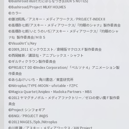
©Bushiroad illust:たにはらなつき(EDEN'S NOTES)
©Bushiroad/Project MILKY HOLMES
©カラー
©鎌池和馬／アスキー・メディアワークス／PROJECT-INDEX II
©高橋弥七郎/アスキー・メディアワークス/『灼眼のシャナ』製作委員会
©高橋弥七郎/いとうのいぢ/アスキー・メディアワークス/『灼眼のシャ
ナII』製作委員会/ＭＢＳ
©VisualArt's/Key
©2009,2011 ビックウエスト／劇場版マクロスＦ製作委員会
©西尾維新／講談社・アニプレックス・シャフト
©ギルティクラウン製作委員会
©PROJECT DD ©Index Corporation/「ペルソナ４」アニメーション製
作委員会
©あらゐけいいち・角川書店／東雲研究所
©Nitroplus/TYPE-MOON・ufotable・FZPC
©Magica Quartet/Aniplex・Madoka Partners・MBS
©2012 ヤマグチノボル・メディアファクトリー／ゼロの使い魔Ｆ製作委
員会
©Project シンフォギア
©BNGI／PROJECT iM@S
©2012 MAGES./5pb./Nitroplus
©川原 礫／アスキー・メディアワークス／AW Project