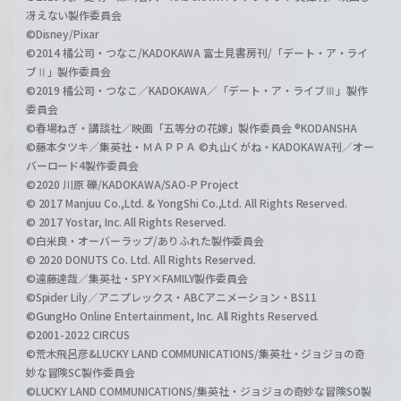
冴えない製作委員会
©Disney/Pixar
©2014 橘公司・つなこ/KADOKAWA 富士見書房刊/「デート・ア・ライ
ブⅡ」製作委員会
©2019 橘公司・つなこ／KADOKAWA／「デート・ア・ライブⅢ」製作
委員会
©春場ねぎ・講談社／映画「五等分の花嫁」製作委員会 ®KODANSHA
©藤本タツキ／集英社・ＭＡＰＰＡ ©丸山くがね・KADOKAWA刊／オー
バーロード4製作委員会
©2020 川原 礫/KADOKAWA/SAO-P Project
© 2017 Manjuu Co.,Ltd. & YongShi Co.,Ltd. All Rights Reserved.
© 2017 Yostar, Inc. All Rights Reserved.
©白米良・オーバーラップ/ありふれた製作委員会
© 2020 DONUTS Co. Ltd. All Rights Reserved.
©遠藤達哉／集英社・SPY×FAMILY製作委員会
©Spider Lily／アニプレックス・ABCアニメーション・BS11
©GungHo Online Entertainment, Inc. All Rights Reserved.
©2001-2022 CIRCUS
©荒木飛呂彦&LUCKY LAND COMMUNICATIONS/集英社・ジョジョの奇
妙な冒険SC製作委員会
©LUCKY LAND COMMUNICATIONS/集英社・ジョジョの奇妙な冒険SO製