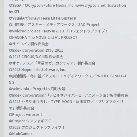
©SEGA / ©Crypton Future Media, Inc. www.crypton.net Illustration
by KEI
©VisualArt's/Key/Team Little Busters!
©川原 礫／アスキー・メディアワークス／SAO Project
©vividred project・MBS ©2013 プロジェクトラブライブ！
©NANOHA The MOVIE 2nd A's PROJECT
©サイコパス製作委員会
©Index Corporation 1996,2011
©2013 CIRCUS/D.C.III製作委員会
©オケアノス／「翠星のガルガンティア」製作委員会
©2013 Nippon Ichi Software, Inc.
©鎌池和馬／冬川基／アスキー・メディアワークス／PROJECT-RAILGU
N S
©sole;viola／Progetto 幻影太陽
©Index Corporation/「デビルサバイバー2」アニメーション製作委員会
©2013 ひろやまひろし・TYPE-MOON・角川書店／「プリズマ☆イリ
ヤ」製作委員会
©Project wooser 2
©Project シンフォギアＧ
©2013 プロジェクトラブライブ！
©KLabGames