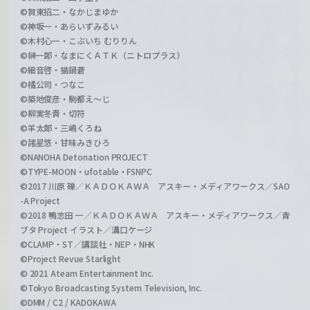
©賀東招二・なかじまゆか
©神坂一・あらいずみるい
©木村心一・こぶいち むりりん
©榊一郎・なまにくＡＴＫ（ニトロプラス）
©細音啓・猫鍋蒼
©橘公司・つなこ
©築地俊彦・駒都え～じ
©柳実冬貴・切符
©羊太郎・三嶋くろね
©諸星悠・甘味みきひろ
©NANOHA Detonation PROJECT
©TYPE-MOON・ufotable・FSNPC
©2017 川原 礫／ＫＡＤＯＫＡＷＡ アスキー・メディアワークス／SAO
-A Project
©2018 鴨志田 一／ＫＡＤＯＫＡＷＡ アスキー・メディアワークス／青
ブタ Project イラスト／溝口ケージ
©CLAMP・ST／講談社・NEP・NHK
©Project Revue Starlight
© 2021 Ateam Entertainment Inc.
©Tokyo Broadcasting System Television, Inc.
©DMM / C2 / KADOKAWA