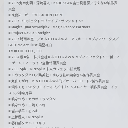
©2015丸戸史明・深崎暮人・KADOKAWA 富士見書房／冴えない製作委
員会
©東出祐一郎・TYPE-MOON / FAPC
©2017 プロジェクトラブライブ！サンシャイン!!
©Magica Quartet/Aniplex・Magia Record Partners
©Project Revue Starlight
©2017 時雨沢恵一／ＫＡＤＯＫＡＷＡ アスキー・メディアワークス／
GGO Project illust.黒星紅白
TM ©TOHO CO., LTD.
©2014 榎宮祐・株式会社ＫＡＤＯＫＡＷＡ メディアファクトリー刊／ノ
ーゲーム・ノーライフ全権代理委員会
©2011 5pb.／Nitroplus 未来ガジェット研究所
©ミウラタダヒロ／集英社・ゆらぎ荘の幽奈さん製作委員会
©丸山くがね・ＫＡＤＯＫＡＷＡ刊／オーバーロード2製作委員会
©蝸牛くも・SBクリエイティブ／ゴブリンスレイヤー製作委員会 イラ
スト／神奈月昇
©暁なつめ・カカオ・ランタン
©暁なつめ・三嶋くろね
©岩井恭平・るろお
©上栖綴人・Nitroplus
©春日部タケル・ユキヲ