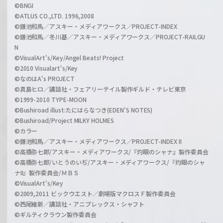
©BNGI
©ATLUS CO.,LTD. 1996,2008
©鎌池和馬／アスキー・メディアワークス／PROJECT-INDEX
©鎌池和馬／冬川基／アスキー・メディアワークス／PROJECT-RAILGU
N
©VisualArt's/Key/Angel Beats! Project
©2010 Visualart's/Key
©なのはA's PROJECT
©真島ヒロ／講談社・フェアリーテイル製作ギルド・テレビ東京
©1999-2010 TYPE-MOON
©Bushiroad illust:たにはらなつき(EDEN'S NOTES)
©Bushiroad/Project MILKY HOLMES
©カラー
©鎌池和馬／アスキー・メディアワークス／PROJECT-INDEX II
©高橋弥七郎/アスキー・メディアワークス/『灼眼のシャナ』製作委員会
©高橋弥七郎/いとうのいぢ/アスキー・メディアワークス/『灼眼のシャ
ナII』製作委員会/ＭＢＳ
©VisualArt's/Key
©2009,2011 ビックウエスト／劇場版マクロスＦ製作委員会
©西尾維新／講談社・アニプレックス・シャフト
©ギルティクラウン製作委員会