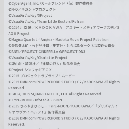
©CyberAgent, Inc. /ガールフレンド（仮）製作委員会
©FHO／ギガントプロジェクト
©VisualArt's/Key/SProject
©VisualArt's/Key/Team Little Busters! Refrain
©2014 川原 礫／ＫＡＤＯＫＡＷＡ アスキー・メディアワークス刊／S
AOⅡ Project
©Magica Quartet／Aniplex・Madoka Movie Project Rebellion
©矢吹健太朗・長谷見沙貴／集英社・とらぶるダークネス製作委員会
©BNEI／PROJECT CINDERELLA ©PROJECT DD3
©VisualArt's/Key/Charlotte Project
©諫山創・講談社／「進撃の巨人」製作委員会
©Project シンフォギアＧＸ
©2015 プロジェクトラブライブ！ムービー
©2015 DMM.com POWERCHORD STUDIO / C2 / KADOKAWA All Rights
Reserved.
© 2014, 2015 SQUARE ENIX CO., LTD. All Rights Reserved.
©TYPE-MOON・ufotable・FSNPC
©2015 ひろやまひろし・TYPE-MOON／KADOKAWA／「プリズマ☆イ
リヤ ツヴァイ ヘルツ！」製作委員会
©2016 DMM.com POWERCHORD STUDIO / C2 / KADOKAWA All Rights
Reserved.