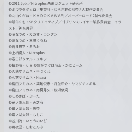
©2011 5pb.／Nitroplus 未来ガジェット研究所
©ミウラタダヒロ／集英社・ゆらぎ荘の幽奈さん製作委員会
©丸山くがね・ＫＡＤＯＫＡＷＡ刊／オーバーロード2製作委員会
©蝸牛くも・SBクリエイティブ／ゴブリンスレイヤー製作委員会 イラ
スト／神奈月昇
©暁なつめ・カカオ・ランタン
©暁なつめ・三嶋くろね
©岩井恭平・るろお
©上栖綴人・Nitroplus
©春日部タケル・ユキヲ
©枯野瑛・ｕｅ ©気がつけば毛玉・かにビーム
©久慈マサムネ・平つくね
©久慈マサムネ・Hisasi
©島田フミカネ・築地俊彦・月並甲介・ヤマグチノボル
©島田フミカネ・南房秀久・飯沼俊規
©しめさば・ぶーた
©竜ノ湖太郎・天之有
©竜ノ湖太郎・焦茶
©竜ノ湖太郎・ももこ
©谷川流・いとうのいぢ
©月夜涙・しおこんぶ