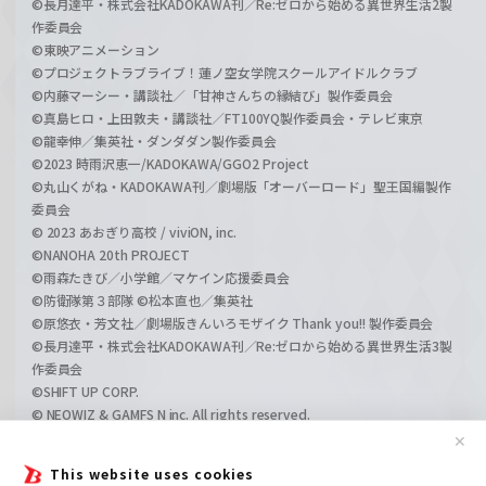
©長月達平・株式会社KADOKAWA刊／Re:ゼロから始める異世界生活2製
作委員会
©東映アニメーション
©プロジェクトラブライブ！蓮ノ空女学院スクールアイドルクラブ
©内藤マーシー・講談社／「甘神さんちの縁結び」製作委員会
©真島ヒロ・上田敦夫・講談社／FT100YQ製作委員会・テレビ東京
©龍幸伸／集英社・ダンダダン製作委員会
©2023 時雨沢恵一/KADOKAWA/GGO2 Project
©丸山くがね・KADOKAWA刊／劇場版「オーバーロード」聖王国編製作
委員会
© 2023 あおぎり高校 / viviON, inc.
©NANOHA 20th PROJECT
©雨森たきび／小学館／マケイン応援委員会
©防衛隊第３部隊 ©松本直也／集英社
©原悠衣・芳文社／劇場版きんいろモザイク Thank you!! 製作委員会
©長月達平・株式会社KADOKAWA刊／Re:ゼロから始める異世界生活3製
作委員会
©SHIFT UP CORP.
© NEOWIZ & GAMFS N inc. All rights reserved.
©ATLUS. ©SEGA.
✕
©GIRLS und PANZER Projekt
This website uses cookies
©GIRLS und PANZER Film Projekt