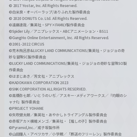
© 2017 Yostar, Inc. All Rights Reserved.
©白米良・オーバーラップ/ありふれた製作委員会
© 2020 DONUTS Co. Ltd. All Rights Reserved.
©遠藤達哉／集英社・SPY×FAMILY製作委員会
©Spider Lily／アニプレックス・ABCアニメーション・BS11
©GungHo Online Entertainment, Inc. All Rights Reserved.
©2001-2022 CIRCUS
©荒木飛呂彦&LUCKY LAND COMMUNICATIONS/集英社・ジョジョの奇
妙な冒険SC製作委員会
©LUCKY LAND COMMUNICATIONS/集英社・ジョジョの奇妙な冒険SO製
作委員会
©はまじあき／芳文社・アニプレックス
©KADOKAWA CORPORATION 2023
©SNK CORPORATION ALL RIGHTS RESERVED.
©高橋弥七郎／いとうのいぢ／アスキー･メディアワークス／『灼眼のシ
ャナF』製作委員会
©PROJECT YOHANE
©矢吹健太朗／集英社・あやかしトライアングル製作委員会
©赤坂アカ×横槍メンゴ／集英社・【推しの子】製作委員会
©Pyramid,Inc.／成子坂製作所
©山田鐘人・アベツカサ／小学館／「葬送のフリーレン」製作委員会