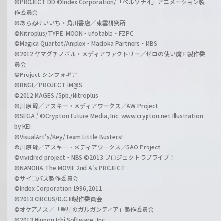
©PROJECT DD ©Index Corporation/「ペルソナ４」アニメーション製
作委員会
©あらゐけいいち・角川書店／東雲研究所
©Nitroplus/TYPE-MOON・ufotable・FZPC
©Magica Quartet/Aniplex・Madoka Partners・MBS
©2012 ヤマグチノボル・メディアファクトリー／ゼロの使い魔Ｆ製作委
員会
©Project シンフォギア
©BNGI／PROJECT iM@S
©2012 MAGES./5pb./Nitroplus
©川原 礫／アスキー・メディアワークス／AW Project
©SEGA / ©Crypton Future Media, Inc. www.crypton.net Illustration
by KEI
©VisualArt's/Key/Team Little Busters!
©川原 礫／アスキー・メディアワークス／SAO Project
©vividred project・MBS ©2013 プロジェクトラブライブ！
©NANOHA The MOVIE 2nd A's PROJECT
©サイコパス製作委員会
©Index Corporation 1996,2011
©2013 CIRCUS/D.C.III製作委員会
©オケアノス／「翠星のガルガンティア」製作委員会
©2013 Nippon Ichi Software, Inc.