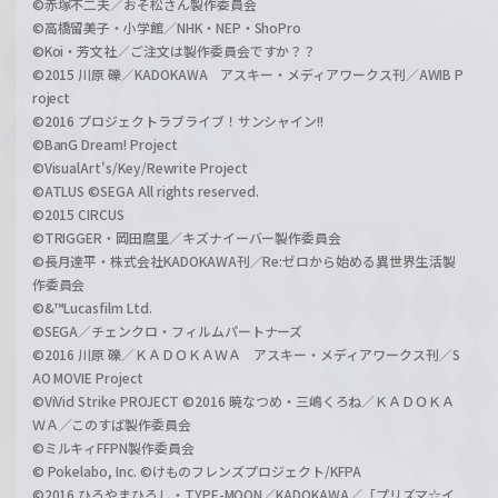
©赤塚不二夫／おそ松さん製作委員会
©高橋留美子・小学館／NHK・NEP・ShoPro
©Koi・芳文社／ご注文は製作委員会ですか？？
©2015 川原 礫／KADOKAWA アスキー・メディアワークス刊／AWIB P
roject
©2016 プロジェクトラブライブ！サンシャイン!!
©BanG Dream! Project
©VisualArt's/Key/Rewrite Project
©ATLUS ©SEGA All rights reserved.
©2015 CIRCUS
©TRIGGER・岡田麿里／キズナイーバー製作委員会
©長月達平・株式会社KADOKAWA刊／Re:ゼロから始める異世界生活製
作委員会
©&™Lucasfilm Ltd.
©SEGA／チェンクロ・フィルムパートナーズ
©2016 川原 礫／ＫＡＤＯＫＡＷＡ アスキー・メディアワークス刊／S
AO MOVIE Project
©ViVid Strike PROJECT ©2016 暁なつめ・三嶋くろね／ＫＡＤＯＫＡ
ＷＡ／このすば製作委員会
©ミルキィFFPN製作委員会
© Pokelabo, Inc. ©けものフレンズプロジェクト/KFPA
©2016 ひろやまひろし・TYPE-MOON／KADOKAWA／「プリズマ☆イ