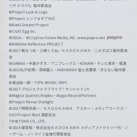
リヤ ドライ!!」製作委員会
©Project Luck & Logic
©Project シンフォギアAXZ
©BanG Dream! Project
©Craft Egg Inc.
©SEGA／ ©Crypton Future Media, INC. www.piapro.net
©NANOHA Reflection PROJECT
©2017 暁なつめ・三嶋くろね／ＫＡＤＯＫＡＷＡ／このすば２製作委員
会
©GAINAX・中島かずき／アニプレックス・KONAMI・テレビ東京・電通
©2015丸戸史明・深崎暮人・KADOKAWA 富士見書房／冴えない製作委
員会
©東出祐一郎・TYPE-MOON / FAPC
©2017 プロジェクトラブライブ！サンシャイン!!
©Magica Quartet/Aniplex・Magia Record Partners
©Project Revue Starlight
©2017 時雨沢恵一／ＫＡＤＯＫＡＷＡ アスキー・メディアワークス／
GGO Project illust.黒星紅白
TM ©TOHO CO., LTD.
©2014 榎宮祐・株式会社ＫＡＤＯＫＡＷＡ メディアファクトリー刊／ノ
ーゲーム・ノーライフ全権代理委員会