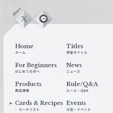
Share
X
L
i
n
e
Home
Titles
ホーム
参加タイトル
For Beginners
News
はじめての方へ
ニュース
Products
Rule/Q&A
商品情報
ルール・Q&A
Cards & Recipes
Events
カードリスト
大会・イベント