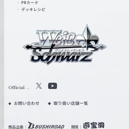
PRカード
デッキレシピ
ヴ
ァ
イ
ス
シ
ュ
ヴ
ァ
ル
Official
X
Y
ツ
o
｜
お問い合わせ
取り扱い店舗一覧
u
W
T
e
u
i
b
商品企画：
開発：
ß