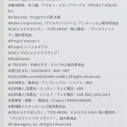
©鎌池和馬／冬川基／アスキー・メディアワークス／PROJECT-RAILGU
N S
©sole;viola／Progetto 幻影太陽
©Index Corporation/「デビルサバイバー2」アニメーション製作委員会
©2013 ひろやまひろし・TYPE-MOON・角川書店／「プリズマ☆イリ
ヤ」製作委員会
©Project wooser 2
©Project シンフォギアＧ
©2013 プロジェクトラブライブ！
©KLabGames
© TRIGGER・中島かずき／キルラキル製作委員会
©橙乃ままれ・KADOKAWA／NHK・NEP
©2014 DMM.com/KADOKAWA GAMES All Rights Reserved.
©古味直志／集英社・アニプレックス・シャフト・MBS
©臼井儀人/双葉社・シンエイ・テレビ朝日・ADK
©臼井儀人/双葉社・シンエイ・テレビ朝日・ADK 2001,2002,2014
©貴家悠・橘賢一／集英社・Project TERRAFORMARS
©劇場版ミルキィホームズ製作委員会
©2014 ひろやまひろし・TYPE-MOON／ＫＡＤＯＫＡＷＡ 角川書店刊／
「プリズマ☆イリヤ ツヴァイ！」製作委員会
©CyberAgent, Inc. All Rights Reserved.