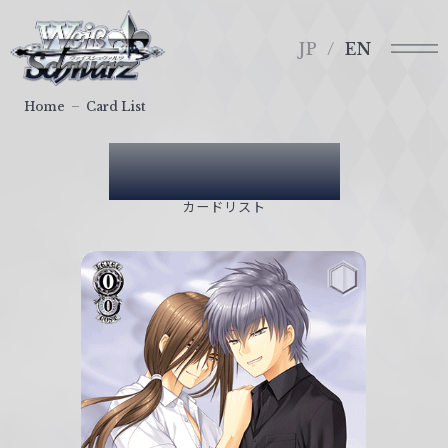
メ
ヴ
ニ
ァ
JP
EN
ュ
イ
ー
ス
Home
Card List
シ
ュ
Card List
ヴ
ァ
カードリスト
ル
ツ
｜
W
e
i
ß
S
c
h