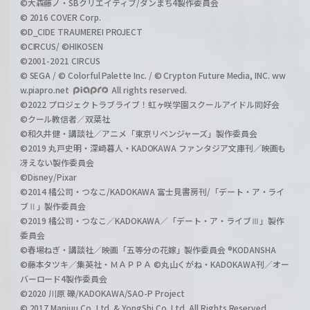
©大森藤ノ・SBクリエイティブ/ダンまち4製作委員会
© 2016 COVER Corp.
©D_CIDE TRAUMEREI PROJECT
©CIRCUS/ ©HIKOSEN
©2001-2021 CIRCUS
© SEGA / © Colorful Palette Inc. / © Crypton Future Media, INC. ww
w.piapro.net
All rights reserved.
©2022 プロジェクトラブライブ！虹ヶ咲学園スクールアイドル同好会
©クール教信者／双葉社
©和久井健・講談社／アニメ「東京リベンジャーズ」製作委員会
©2019 丸戸史明・深崎暮人・KADOKAWA ファンタジア文庫刊／映画も
冴えない製作委員会
©Disney/Pixar
©2014 橘公司・つなこ/KADOKAWA 富士見書房刊/「デート・ア・ライ
ブⅡ」製作委員会
©2019 橘公司・つなこ／KADOKAWA／「デート・ア・ライブⅢ」製作
委員会
©春場ねぎ・講談社／映画「五等分の花嫁」製作委員会 ®KODANSHA
©藤本タツキ／集英社・ＭＡＰＰＡ ©丸山くがね・KADOKAWA刊／オー
バーロード4製作委員会
©2020 川原 礫/KADOKAWA/SAO-P Project
© 2017 Manjuu Co.,Ltd. & YongShi Co.,Ltd. All Rights Reserved.