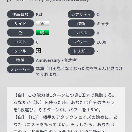
Kch
C
作品番号
レアリティ
キャラ
サイド
種類
0
色
レベル
0
1000
コスト
パワー
-
ソウル
トリガー
Anniversary・能力者
特徴
隼翼「目ぇ見えなくなった俺をちゃんと見つけ
フレーバー
てくれよな」
【自】 この能力は1ターンにつき1回まで発動する。
あなたが【起】を使った時、あなたは自分のキャラ
を1枚選び、そのターン中、パワーを＋500。
【自】［(1)］ 相手のアタックフェイズの始めに、あ
なたはコストを払ってよい。そうしたら、あなたは
このカードを後列のキャラのいない枠に動かす。