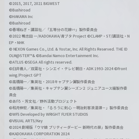
©2015, 2017, 2021 BIGWEST
©Bushiroad
©HAKAMA Inc
©Bushiroad
©春場ねぎ・講談社／「五等分の花嫁∽」製作委員会
©2022 鴨志田 一/KADOKAWA/青ブタ Project ©CLAMP・ST/講談社・N
EP・NHK
© NEXON Games Co., Ltd. & Yostar, Inc. All Rights Reserved. THE ID
OLM@STER™& ©Bandai Namco Entertainment Inc.
©ATLUS ©SEGA All rights reserved.
©臼井儀人／双葉社・シンエイ・テレビ朝日・ADK 1993-2024 ©Front
wing/Project GPT
©高橋陽一／集英社・2018キャプテン翼製作委員会
©高橋陽一／集英社・キャプテン翼シーズン２ ジュニアユース編製作委
員会
©あfろ・芳文社／野外活動プロジェクト
©和月伸宏／集英社・「るろうに剣心 －明治剣客浪漫譚－」製作委員会
©WFS Developed by WRIGHT FLYER STUDIOS
©VISUAL ARTS/Key
©2024 劇場版「ウマ娘 プリティーダービー 新時代の扉」製作委員会
©KADOKAWA CORPORATION 2024