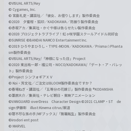
©VISUAL ARTS/Key
© Cygames, Inc.
© 宮島礼吏・講談社／「彼女、お借りします」製作委員会
©2020 夕蜜柑・狐印／KADOKAWA／防振り製作委員会
©赤坂アカ／集英社・かぐや様は告らせたい製作委員会
©2020 プロジェクトラブライブ！虹ヶ咲学園スクールアイドル同好会
©SUNRISE ©BANDAI NAMCO Entertainment Inc.
©2019 ひろやまひろし・TYPE-MOON／KADOKAWA／Prisma☆Phanta
sm製作委員会
©VISUAL ARTS/Key/「神様になった日」Project
©2020 東出祐一郎・橘公司・NOCO/KADOKAWA/「デート・ア・バレッ
ト」製作委員会
©Project シンフォギアＸＶ
© Koi・芳文社／ご注文はBLOOM製作委員会ですか？
©春場ねぎ・講談社／「五等分の花嫁∬」製作委員会 ®KODANSHA
©葦原大介／集英社・テレビ朝日・東映アニメーション
©VANGUARD overDress Character Design ©2021 CLAMP・ST de
sign:伊藤彰 illust:Kinema citrus/獣道
©理不尽な孫の手/MFブックス/「無職転生」製作委員会
©irodori ent post
© MARVEL