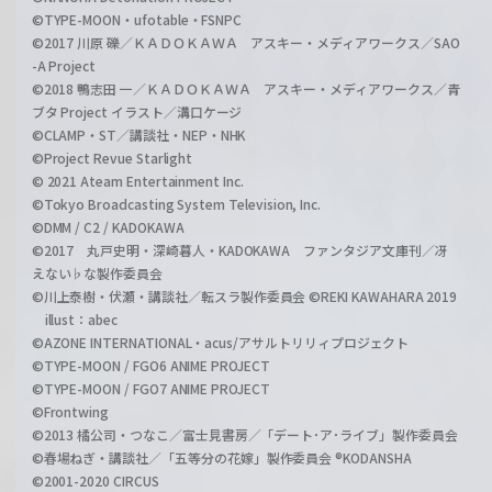
©TYPE-MOON・ufotable・FSNPC
©2017 川原 礫／ＫＡＤＯＫＡＷＡ アスキー・メディアワークス／SAO
-A Project
©2018 鴨志田 一／ＫＡＤＯＫＡＷＡ アスキー・メディアワークス／青
ブタ Project イラスト／溝口ケージ
©CLAMP・ST／講談社・NEP・NHK
©Project Revue Starlight
© 2021 Ateam Entertainment Inc.
©Tokyo Broadcasting System Television, Inc.
©DMM / C2 / KADOKAWA
©2017 丸戸史明・深崎暮人・KADOKAWA ファンタジア文庫刊／冴
えない♭な製作委員会
©川上泰樹・伏瀬・講談社／転スラ製作委員会 ©REKI KAWAHARA 2019
illust：abec
©AZONE INTERNATIONAL・acus/アサルトリリィプロジェクト
©TYPE-MOON / FGO6 ANIME PROJECT
©TYPE-MOON / FGO7 ANIME PROJECT
©Frontwing
©2013 橘公司・つなこ／富士見書房／「デート･ア･ライブ」製作委員会
©春場ねぎ・講談社／「五等分の花嫁」製作委員会 ®KODANSHA
©2001-2020 CIRCUS