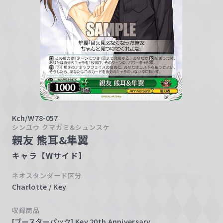
w
a
r
z
Kch/W78-057
シンユウ クマガミ&シュンスケ
親友 熊耳&隼翼
キャラ【Wサイド】
ネオスタンダード区分
Charlotte / Key
収録商品
[ブースターパック] Key 20th Anniversary