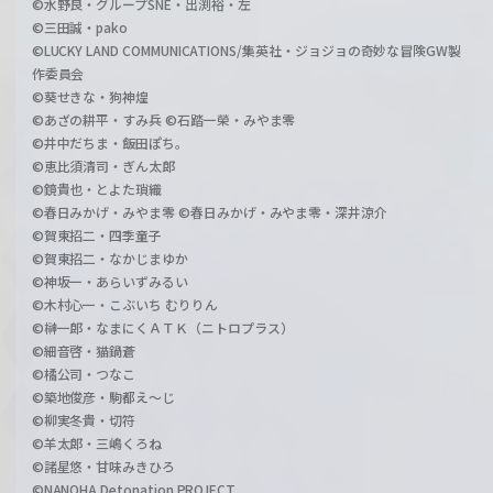
©水野良・グループSNE・出渕裕・左
©三田誠・pako
©LUCKY LAND COMMUNICATIONS/集英社・ジョジョの奇妙な冒険GW製
作委員会
©葵せきな・狗神煌
©あざの耕平・すみ兵 ©石踏一榮・みやま零
©井中だちま・飯田ぽち。
©恵比須清司・ぎん太郎
©鏡貴也・とよた瑣織
©春日みかげ・みやま零 ©春日みかげ・みやま零・深井涼介
©賀東招二・四季童子
©賀東招二・なかじまゆか
©神坂一・あらいずみるい
©木村心一・こぶいち むりりん
©榊一郎・なまにくＡＴＫ（ニトロプラス）
©細音啓・猫鍋蒼
©橘公司・つなこ
©築地俊彦・駒都え～じ
©柳実冬貴・切符
©羊太郎・三嶋くろね
©諸星悠・甘味みきひろ
©NANOHA Detonation PROJECT