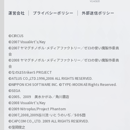
e
S
O
運営会社
プライバシーポリシー
外部送信ポリシー
c
f
h
f
w
i
a
©CIRCUS
c
©2007 VisualArt's/Key
r
i
©2007 ヤマグチノボル･メディアファクトリー／ゼロの使い魔製作委員
z
会
a
©2008 ヤマグチノボル･メディアファクトリー／ゼロの使い魔製作委員
l
会
C
©なのはStrikerS PROJECT
h
©ATLUS CO.,LTD.1996,2006 ALL RIGHTS RESERVED.
a
©NIPPON ICHI SOFTWARE INC. ©TYPE-MOON All Rights Reserved.
n
©SEGA
©2005、2009 美水かがみ／角川書店
n
©2008 VisualArt's/Key
e
©2009 Nitroplus/Project Phantom
l
©2007,2008,2009谷川流･いとうのいぢ／
SOS団
©CAPCOM CO., LTD. 2009 ALL RIGHTS RESERVED.
©窪岡俊之