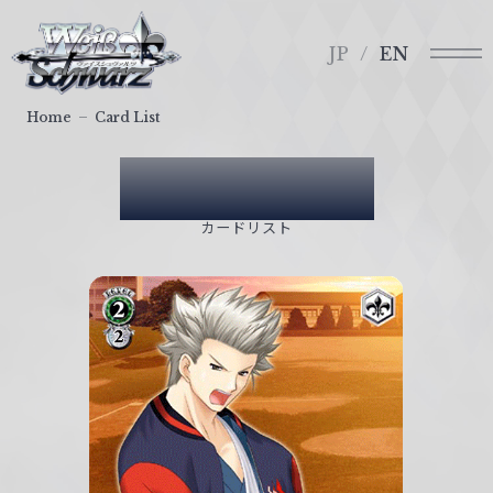
メ
ヴ
ニ
ァ
JP
EN
ュ
イ
ー
ス
Home
Card List
シ
ュ
Card List
ヴ
ァ
カードリスト
ル
ツ
｜
W
e
i
ß
S
c
h