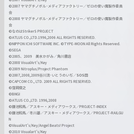
r
i
©2007 ヤマグチノボル･メディアファクトリー／ゼロの使い魔製作委員
z
会
a
©2008 ヤマグチノボル･メディアファクトリー／ゼロの使い魔製作委員
l
会
C
©なのはStrikerS PROJECT
h
©ATLUS CO.,LTD.1996,2006 ALL RIGHTS RESERVED.
a
©NIPPON ICHI SOFTWARE INC. ©TYPE-MOON All Rights Reserved.
n
©SEGA
©2005、2009 美水かがみ／角川書店
n
©2008 VisualArt's/Key
e
©2009 Nitroplus/Project Phantom
l
©2007,2008,2009谷川流･いとうのいぢ／
SOS団
©CAPCOM CO., LTD. 2009 ALL RIGHTS RESERVED.
©窪岡俊之
©BNGI
©ATLUS CO.,LTD. 1996,2008
©鎌池和馬／アスキー・メディアワークス／PROJECT-INDEX
©鎌池和馬／冬川基／アスキー・メディアワークス／PROJECT-RAILGU
N
©VisualArt's/Key/Angel Beats! Project
©2010 Visualart's/Key