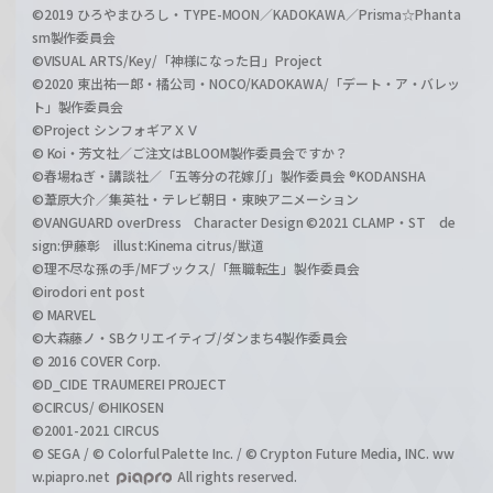
©2019 ひろやまひろし・TYPE-MOON／KADOKAWA／Prisma☆Phanta
sm製作委員会
©VISUAL ARTS/Key/「神様になった日」Project
©2020 東出祐一郎・橘公司・NOCO/KADOKAWA/「デート・ア・バレッ
ト」製作委員会
©Project シンフォギアＸＶ
© Koi・芳文社／ご注文はBLOOM製作委員会ですか？
©春場ねぎ・講談社／「五等分の花嫁∬」製作委員会 ®KODANSHA
©葦原大介／集英社・テレビ朝日・東映アニメーション
©VANGUARD overDress Character Design ©2021 CLAMP・ST de
sign:伊藤彰 illust:Kinema citrus/獣道
©理不尽な孫の手/MFブックス/「無職転生」製作委員会
©irodori ent post
© MARVEL
©大森藤ノ・SBクリエイティブ/ダンまち4製作委員会
© 2016 COVER Corp.
©D_CIDE TRAUMEREI PROJECT
©CIRCUS/ ©HIKOSEN
©2001-2021 CIRCUS
© SEGA / © Colorful Palette Inc. / © Crypton Future Media, INC. ww
w.piapro.net
All rights reserved.