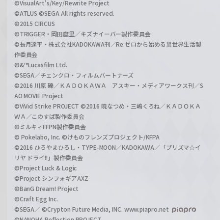
©VisualArt's/Key/Rewrite Project
©ATLUS ©SEGA All rights reserved.
©2015 CIRCUS
©TRIGGER・岡田麿里／キズナイーバー製作委員会
©長月達平・株式会社KADOKAWA刊／Re:ゼロから始める異世界生活製
作委員会
©&™Lucasfilm Ltd.
©SEGA／チェンクロ・フィルムパートナーズ
©2016 川原 礫／ＫＡＤＯＫＡＷＡ アスキー・メディアワークス刊／S
AO MOVIE Project
©ViVid Strike PROJECT ©2016 暁なつめ・三嶋くろね／ＫＡＤＯＫＡ
ＷＡ／このすば製作委員会
©ミルキィFFPN製作委員会
© Pokelabo, Inc. ©けものフレンズプロジェクト/KFPA
©2016 ひろやまひろし・TYPE-MOON／KADOKAWA／「プリズマ☆イ
リヤ ドライ!!」製作委員会
©Project Luck & Logic
©Project シンフォギアAXZ
©BanG Dream! Project
©Craft Egg Inc.
©SEGA／ ©Crypton Future Media, INC. www.piapro.net
©NANOHA Reflection PROJECT