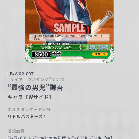
w
a
r
z
LB/W02-09T
”サイキョウノダンジ”ケンゴ
“最強の男児”謙吾
キャラ【Wサイド】
ネオスタンダード区分
リトルバスターズ！
収録商品
[トライアルデッキ] 2008年度トライアルデッキ【W】