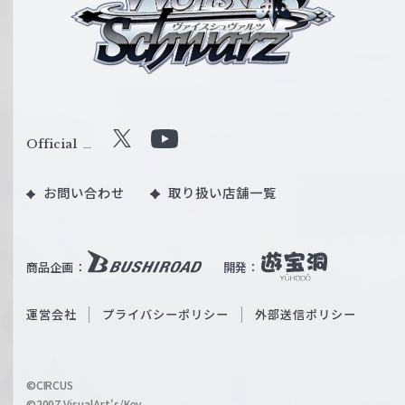
イ
ス
シ
ュ
ヴ
ァ
ル
Official
X
Y
ツ
o
｜
お問い合わせ
取り扱い店舗一覧
u
W
T
e
u
i
b
商品企画：
開発：
ß
e
S
O
運営会社
プライバシーポリシー
外部送信ポリシー
c
f
h
f
w
i
a
©CIRCUS
c
©2007 VisualArt's/Key