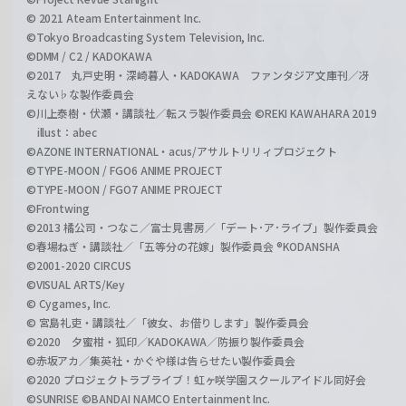
© 2021 Ateam Entertainment Inc.
©Tokyo Broadcasting System Television, Inc.
©DMM / C2 / KADOKAWA
©2017 丸戸史明・深崎暮人・KADOKAWA ファンタジア文庫刊／冴
えない♭な製作委員会
©川上泰樹・伏瀬・講談社／転スラ製作委員会 ©REKI KAWAHARA 2019
illust：abec
©AZONE INTERNATIONAL・acus/アサルトリリィプロジェクト
©TYPE-MOON / FGO6 ANIME PROJECT
©TYPE-MOON / FGO7 ANIME PROJECT
©Frontwing
©2013 橘公司・つなこ／富士見書房／「デート･ア･ライブ」製作委員会
©春場ねぎ・講談社／「五等分の花嫁」製作委員会 ®KODANSHA
©2001-2020 CIRCUS
©VISUAL ARTS/Key
© Cygames, Inc.
© 宮島礼吏・講談社／「彼女、お借りします」製作委員会
©2020 夕蜜柑・狐印／KADOKAWA／防振り製作委員会
©赤坂アカ／集英社・かぐや様は告らせたい製作委員会
©2020 プロジェクトラブライブ！虹ヶ咲学園スクールアイドル同好会
©SUNRISE ©BANDAI NAMCO Entertainment Inc.