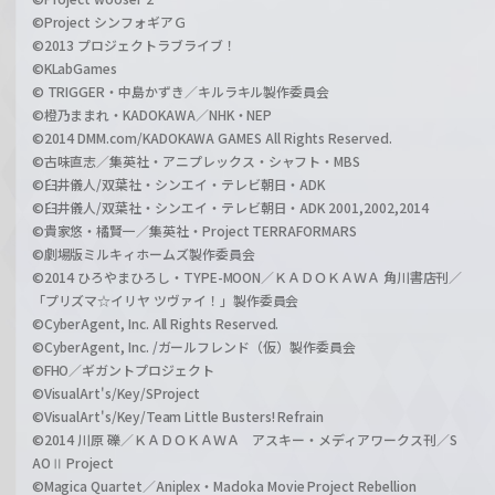
©Project シンフォギアＧ
©2013 プロジェクトラブライブ！
©KLabGames
© TRIGGER・中島かずき／キルラキル製作委員会
©橙乃ままれ・KADOKAWA／NHK・NEP
©2014 DMM.com/KADOKAWA GAMES All Rights Reserved.
©古味直志／集英社・アニプレックス・シャフト・MBS
©臼井儀人/双葉社・シンエイ・テレビ朝日・ADK
©臼井儀人/双葉社・シンエイ・テレビ朝日・ADK 2001,2002,2014
©貴家悠・橘賢一／集英社・Project TERRAFORMARS
©劇場版ミルキィホームズ製作委員会
©2014 ひろやまひろし・TYPE-MOON／ＫＡＤＯＫＡＷＡ 角川書店刊／
「プリズマ☆イリヤ ツヴァイ！」製作委員会
©CyberAgent, Inc. All Rights Reserved.
©CyberAgent, Inc. /ガールフレンド（仮）製作委員会
©FHO／ギガントプロジェクト
©VisualArt's/Key/SProject
©VisualArt's/Key/Team Little Busters! Refrain
©2014 川原 礫／ＫＡＤＯＫＡＷＡ アスキー・メディアワークス刊／S
AOⅡ Project
©Magica Quartet／Aniplex・Madoka Movie Project Rebellion