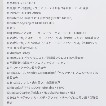
©なのはA's PROJECT
©真島ヒロ／講談社・フェアリーテイル製作ギルド・テレビ東京
©1999-2010 TYPE-MOON
©Bushiroad illust:たにはらなつき(EDEN'S NOTES)
©Bushiroad/Project MILKY HOLMES
©カラー
©鎌池和馬／アスキー・メディアワークス／PROJECT-INDEX II
©高橋弥七郎/アスキー・メディアワークス/『灼眼のシャナ』製作委員会
©高橋弥七郎/いとうのいぢ/アスキー・メディアワークス/『灼眼のシャ
ナII』製作委員会/ＭＢＳ
©VisualArt's/Key
©2009,2011 ビックウエスト／劇場版マクロスＦ製作委員会
©西尾維新／講談社・アニプレックス・シャフト
©ギルティクラウン製作委員会
©PROJECT DD ©Index Corporation/「ペルソナ４」アニメーション製
作委員会
©あらゐけいいち・角川書店／東雲研究所
©Nitroplus/TYPE-MOON・ufotable・FZPC
©Magica Quartet/Aniplex・Madoka Partners・MBS
©2012 ヤマグチノボル・メディアファクトリー／ゼロの使い魔Ｆ製作委
員会