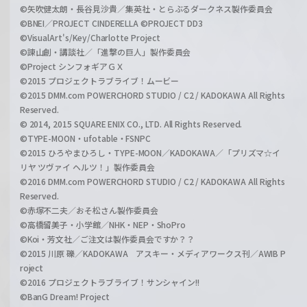
©矢吹健太朗・長谷見沙貴／集英社・とらぶるダークネス製作委員会
©BNEI／PROJECT CINDERELLA ©PROJECT DD3
©VisualArt's/Key/Charlotte Project
©諫山創・講談社／「進撃の巨人」製作委員会
©Project シンフォギアＧＸ
©2015 プロジェクトラブライブ！ムービー
©2015 DMM.com POWERCHORD STUDIO / C2 / KADOKAWA All Rights
Reserved.
© 2014, 2015 SQUARE ENIX CO., LTD. All Rights Reserved.
©TYPE-MOON・ufotable・FSNPC
©2015 ひろやまひろし・TYPE-MOON／KADOKAWA／「プリズマ☆イ
リヤ ツヴァイ ヘルツ！」製作委員会
©2016 DMM.com POWERCHORD STUDIO / C2 / KADOKAWA All Rights
Reserved.
©赤塚不二夫／おそ松さん製作委員会
©高橋留美子・小学館／NHK・NEP・ShoPro
©Koi・芳文社／ご注文は製作委員会ですか？？
©2015 川原 礫／KADOKAWA アスキー・メディアワークス刊／AWIB P
roject
©2016 プロジェクトラブライブ！サンシャイン!!
©BanG Dream! Project