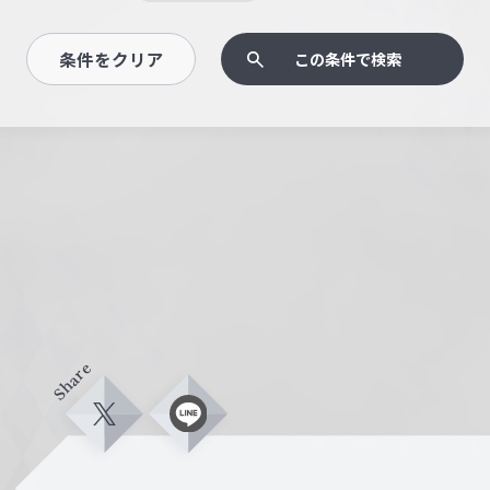
条件をクリア
この条件で検索
Share
X
L
i
n
e