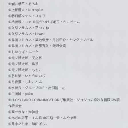
©岩井恭平・るろお
©上栖綴人・Nitroplus
©春日部タケル・ユキヲ
©枯野瑛・ｕｅ ©気がつけば毛玉・かにビーム
©久慈マサムネ・平つくね
©久慈マサムネ・Hisasi
©島田フミカネ・築地俊彦・月並甲介・ヤマグチノボル
©島田フミカネ・南房秀久・飯沼俊規
©しめさば・ぶーた
©竜ノ湖太郎・天之有
©竜ノ湖太郎・焦茶
©竜ノ湖太郎・ももこ
©谷川流・いとうのいぢ
©月夜涙・しおこんぶ
©水野良・グループSNE・出渕裕・左
©三田誠・pako
©LUCKY LAND COMMUNICATIONS/集英社・ジョジョの奇妙な冒険GW製
作委員会
©葵せきな・狗神煌
©あざの耕平・すみ兵 ©石踏一榮・みやま零
©井中だちま・飯田ぽち。