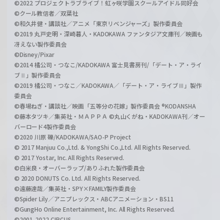
©2022 プロジェクトラブライブ！虹ヶ咲学園スクールアイドル同好会
©クール教信者／双葉社
©和久井健・講談社／アニメ「東京リベンジャーズ」製作委員会
©2019 丸戸史明・深崎暮人・KADOKAWA ファンタジア文庫刊／映画も
冴えない製作委員会
©Disney/Pixar
©2014 橘公司・つなこ/KADOKAWA 富士見書房刊/「デート・ア・ライ
ブⅡ」製作委員会
©2019 橘公司・つなこ／KADOKAWA／「デート・ア・ライブⅢ」製作
委員会
©春場ねぎ・講談社／映画「五等分の花嫁」製作委員会 ®KODANSHA
©藤本タツキ／集英社・ＭＡＰＰＡ ©丸山くがね・KADOKAWA刊／オー
バーロード4製作委員会
©2020 川原 礫/KADOKAWA/SAO-P Project
© 2017 Manjuu Co.,Ltd. & YongShi Co.,Ltd. All Rights Reserved.
© 2017 Yostar, Inc. All Rights Reserved.
©白米良・オーバーラップ/ありふれた製作委員会
© 2020 DONUTS Co. Ltd. All Rights Reserved.
©遠藤達哉／集英社・SPY×FAMILY製作委員会
©Spider Lily／アニプレックス・ABCアニメーション・BS11
©GungHo Online Entertainment, Inc. All Rights Reserved.
©2001-2022 CIRCUS