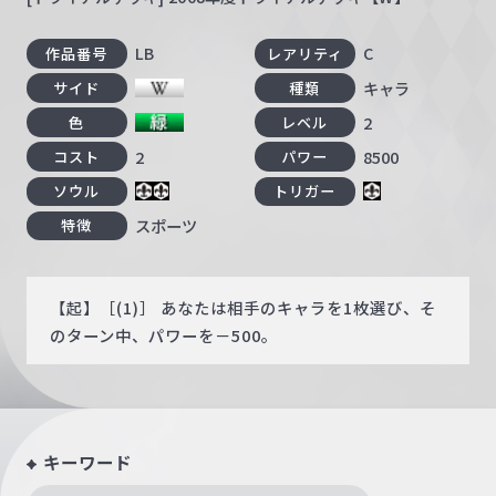
LB
C
作品番号
レアリティ
キャラ
サイド
種類
2
色
レベル
2
8500
コスト
パワー
ソウル
トリガー
スポーツ
特徴
【起】［(1)］ あなたは相手のキャラを1枚選び、そ
のターン中、パワーを－500。
キーワード