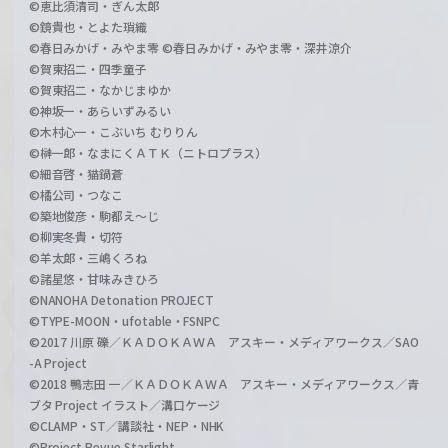
©恵比須清司・ぎん太郎
©鏡貴也・とよた瑣織
©春日みかげ・みやま零 ©春日みかげ・みやま零・深井涼介
©賀東招二・四季童子
©賀東招二・なかじまゆか
©神坂一・あらいずみるい
©木村心一・こぶいち むりりん
©榊一郎・なまにくＡＴＫ（ニトロプラス）
©細音啓・猫鍋蒼
©橘公司・つなこ
©築地俊彦・駒都え～じ
©柳実冬貴・切符
©羊太郎・三嶋くろね
©諸星悠・甘味みきひろ
©NANOHA Detonation PROJECT
©TYPE-MOON・ufotable・FSNPC
©2017 川原 礫／ＫＡＤＯＫＡＷＡ アスキー・メディアワークス／SAO
-A Project
©2018 鴨志田 一／ＫＡＤＯＫＡＷＡ アスキー・メディアワークス／青
ブタ Project イラスト／溝口ケージ
©CLAMP・ST／講談社・NEP・NHK
©Project Revue Starlight