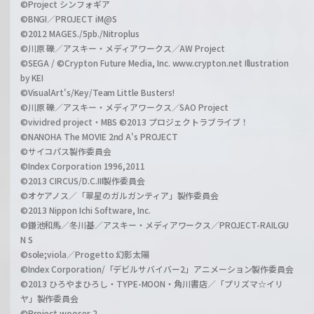
©Project シンフォギア
©BNGI／PROJECT iM@S
©2012 MAGES./5pb./Nitroplus
©川原 礫／アスキー・メディアワークス／AW Project
©SEGA / ©Crypton Future Media, Inc. www.crypton.net Illustration
by KEI
©VisualArt's/Key/Team Little Busters!
©川原 礫／アスキー・メディアワークス／SAO Project
©vividred project・MBS ©2013 プロジェクトラブライブ！
©NANOHA The MOVIE 2nd A's PROJECT
©サイコパス製作委員会
©Index Corporation 1996,2011
©2013 CIRCUS/D.C.III製作委員会
©オケアノス／「翠星のガルガンティア」製作委員会
©2013 Nippon Ichi Software, Inc.
©鎌池和馬／冬川基／アスキー・メディアワークス／PROJECT-RAILGU
N S
©sole;viola／Progetto 幻影太陽
©Index Corporation/「デビルサバイバー2」アニメーション製作委員会
©2013 ひろやまひろし・TYPE-MOON・角川書店／「プリズマ☆イリ
ヤ」製作委員会
©Project wooser 2