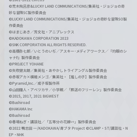
©荒木飛呂彦&LUCKY LAND COMMUNICATIONS/集英社・ジョジョの奇
妙な冒険SC製作委員会
©LUCKY LAND COMMUNICATIONS/集英社・ジョジョの奇妙な冒険SO製
作委員会
©はまじあき／芳文社・アニプレックス
©KADOKAWA CORPORATION 2023
©SNK CORPORATION ALL RIGHTS RESERVED.
©高橋弥七郎／いとうのいぢ／アスキー･メディアワークス／『灼眼のシ
ャナF』製作委員会
©PROJECT YOHANE
©矢吹健太朗／集英社・あやかしトライアングル製作委員会
©赤坂アカ×横槍メンゴ／集英社・【推しの子】製作委員会
©Pyramid,Inc.／成子坂製作所
©山田鐘人・アベツカサ／小学館／「葬送のフリーレン」製作委員会
©2015, 2017, 2021 BIGWEST
©Bushiroad
©HAKAMA Inc
©Bushiroad
©春場ねぎ・講談社／「五等分の花嫁∽」製作委員会
©2022 鴨志田 一/KADOKAWA/青ブタ Project ©CLAMP・ST/講談社・N
EP・NHK