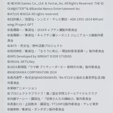
© NEXON Games Co., Ltd. & Yostar, Inc. All Rights Reserved. THE ID
OLM@STER™& ©Bandai Namco Entertainment Inc.
©ATLUS ©SEGA All rights reserved.
©臼井儀人／双葉社・シンエイ・テレビ朝日・ADK 1993-2024 ©Front
wing/Project GPT
©高橋陽一／集英社・2018キャプテン翼製作委員会
©高橋陽一／集英社・キャプテン翼シーズン２ ジュニアユース編製作委
員会
©あfろ・芳文社／野外活動プロジェクト
©和月伸宏／集英社・「るろうに剣心 －明治剣客浪漫譚－」製作委員会
©WFS Developed by WRIGHT FLYER STUDIOS
©VISUAL ARTS/Key
©2024 劇場版「ウマ娘 プリティーダービー 新時代の扉」製作委員会
©KADOKAWA CORPORATION 2024
©長月達平・株式会社KADOKAWA刊／Re:ゼロから始める異世界生活2製
作委員会
©東映アニメーション
©プロジェクトラブライブ！蓮ノ空女学院スクールアイドルクラブ
©内藤マーシー・講談社／「甘神さんちの縁結び」製作委員会
©真島ヒロ・上田敦夫・講談社／FT100YQ製作委員会・テレビ東京
©龍幸伸／集英社・ダンダダン製作委員会