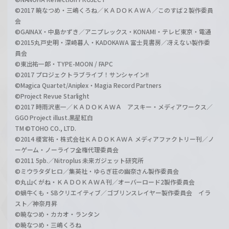
©2017 暁なつめ・三嶋くろね／ＫＡＤＯＫＡＷＡ／このすば２製作委員
会
©GAINAX・中島かずき／アニプレックス・KONAMI・テレビ東京・電通
©2015丸戸史明・深崎暮人・KADOKAWA 富士見書房／冴えない製作委
員会
©東出祐一郎・TYPE-MOON / FAPC
©2017 プロジェクトラブライブ！サンシャイン!!
©Magica Quartet/Aniplex・Magia Record Partners
©Project Revue Starlight
©2017 時雨沢恵一／ＫＡＤＯＫＡＷＡ アスキー・メディアワークス／
GGO Project illust.黒星紅白
TM ©TOHO CO., LTD.
©2014 榎宮祐・株式会社ＫＡＤＯＫＡＷＡ メディアファクトリー刊／ノ
ーゲーム・ノーライフ全権代理委員会
©2011 5pb.／Nitroplus 未来ガジェット研究所
©ミウラタダヒロ／集英社・ゆらぎ荘の幽奈さん製作委員会
©丸山くがね・ＫＡＤＯＫＡＷＡ刊／オーバーロード2製作委員会
©蝸牛くも・SBクリエイティブ／ゴブリンスレイヤー製作委員会 イラ
スト／神奈月昇
©暁なつめ・カカオ・ランタン
©暁なつめ・三嶋くろね