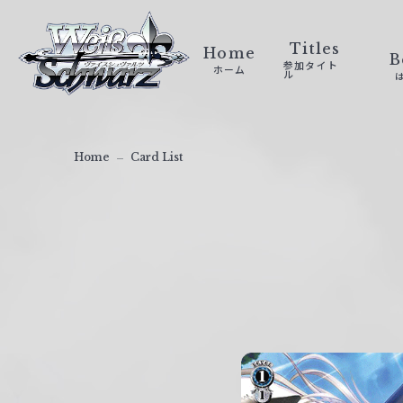
ヴ
ァ
Titles
Home
B
参加タイト
ホーム
イ
ル
ス
シ
ュ
Home
Card List
ヴ
ァ
ル
ツ
｜
W
e
i
ß
S