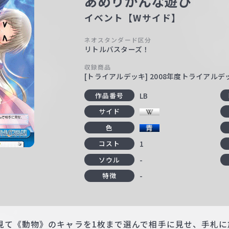
あめりかんな遊び
イベント【Wサイド】
ネオスタンダード区分
リトルバスターズ！
収録商品
[トライアルデッキ] 2008年度トライアル
LB
作品番号
サイド
色
1
コスト
-
ソウル
-
特徴
見て《動物》のキャラを1枚まで選んで相手に見せ、手札に