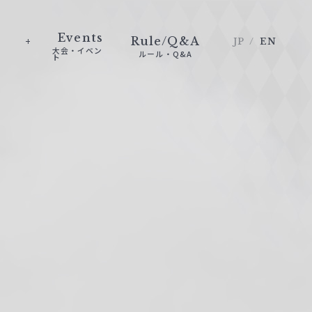
Events
Rule/Q&A
JP
EN
大会・イベン
ルール・Q&A
ト