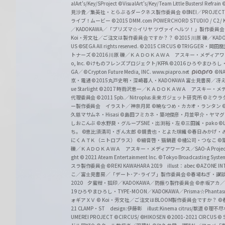
alArt's/Key/SProject
©VisualArt's/Key/Team Little Busters! Refrain
見沙貴／集英社・とらぶるダークネス製作委員会
©BNEI／PROJECT 
ライブ！ムービー
©2015 DMM.com POWERCHORD STUDIO / C2 / KA
／KADOKAWA／「プリズマ☆イリヤ ツヴァイ ヘルツ！」製作委員
Koi・芳文社／ご注文は製作委員会ですか？？
©2015 川原 礫／KA
US ©SEGA All rights reserved.
©2015 CIRCUS
©TRIGGER・岡
トナーズ
©2016 川原 礫／ＫＡＤＯＫＡＷＡ アスキー・メディアワークス刊
o, Inc. ©けものフレンズプロジェクト/KFPA
©2016 ひろやまひろし
GA／ ©Crypton Future Media, INC. www.piapro.net
©NA
京・電通
©2015丸戸史明・深崎暮人・KADOKAWA 富士見書房／
ue Starlight
©2017 時雨沢恵一／ＫＡＤＯＫＡＷＡ アスキー・メディアワー
代理委員会
©2011 5pb.／Nitroplus 未来ガジェット研究所
©ミウラ
ー製作委員会 イラスト／神奈月昇
©暁なつめ・カカオ・ランタン
久慈マサムネ・Hisasi
©島田フミカネ・築地俊彦・月並甲介・ヤマ
しおこんぶ
©水野良・グループSNE・出渕裕・左
©三田誠・pako
©
ち。
©恵比須清司・ぎん太郎
©鏡貴也・とよた瑣織
©春日みかげ・
にくＡＴＫ（ニトロプラス）
©細音啓・猫鍋蒼
©橘公司・つなこ
©
礫／ＫＡＤＯＫＡＷＡ アスキー・メディアワークス／SAO-A Projec
ght
© 2021 Ateam Entertainment Inc.
©Tokyo Broadcasting System 
スラ製作委員会 ©REKI KAWAHARA 2019 illust：abec
©AZONE 
こ／富士見書房／「デート･ア･ライブ」製作委員会
©春場ねぎ・講談
2020 夕蜜柑・狐印／KADOKAWA／防振り製作委員会
©赤坂アカ
19 ひろやまひろし・TYPE-MOON／KADOKAWA／Prisma☆Phant
ォギアＸＶ
© Koi・芳文社／ご注文はBLOOM製作委員会ですか？
©
21 CLAMP・ST design:伊藤彰 illust:Kinema citrus/獣道
©理不尽
UMEREI PROJECT
©CIRCUS/ ©HIKOSEN
©2001-2021 CIRCUS
© S