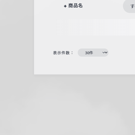
商品名
す
表示件数：