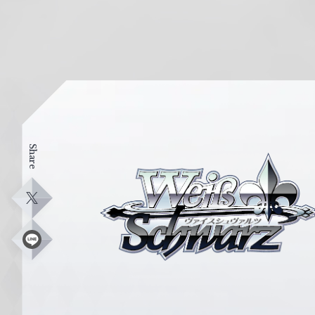
Share
ヴ
ァ
イ
X
ス
シ
L
i
ュ
n
e
ヴ
ァ