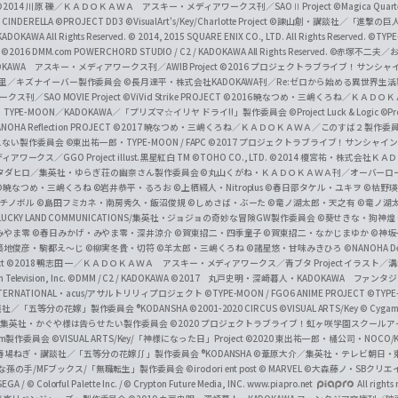
a
©2014 川原 礫／ＫＡＤＯＫＡＷＡ アスキー・メディアワークス刊／SAOⅡ Project
©Magica Quart
CINDERELLA ©PROJECT DD3
©VisualArt's/Key/Charlotte Project
©諫山創・講談社／「進撃の巨
l
DOKAWA All Rights Reserved.
© 2014, 2015 SQUARE ENIX CO., LTD. All Rights Reserved.
©TYPE
会
©2016 DMM.com POWERCHORD STUDIO / C2 / KADOKAWA All Rights Reserved.
©赤塚不二夫／
C
DOKAWA アスキー・メディアワークス刊／AWIB Project
©2016 プロジェクトラブライブ！サンシャイ
h
田麿里／キズナイーバー製作委員会
©長月達平・株式会社KADOKAWA刊／Re:ゼロから始める異世界生
／SAO MOVIE Project
©ViVid Strike PROJECT ©2016 暁なつめ・三嶋くろね／Ｋ
a
・TYPE-MOON／KADOKAWA／「プリズマ☆イリヤ ドライ!!」製作委員会
©Project Luck & Logic
©P
NOHA Reflection PROJECT
©2017 暁なつめ・三嶋くろね／ＫＡＤＯＫＡＷＡ／このすば２製作委
n
冴えない製作委員会
©東出祐一郎・TYPE-MOON / FAPC
©2017 プロジェクトラブライブ！サンシャイン!
n
クス／GGO Project illust.黒星紅白
TM ©TOHO CO., LTD.
©2014 榎宮祐・株式会社Ｋ
タダヒロ／集英社・ゆらぎ荘の幽奈さん製作委員会
©丸山くがね・ＫＡＤＯＫＡＷＡ刊／オーバーロ
e
©暁なつめ・三嶋くろね
©岩井恭平・るろお
©上栖綴人・Nitroplus
©春日部タケル・ユキヲ
©枯野瑛
グチノボル
©島田フミカネ・南房秀久・飯沼俊規
©しめさば・ぶーた
©竜ノ湖太郎・天之有
©竜ノ湖
l
LUCKY LAND COMMUNICATIONS/集英社・ジョジョの奇妙な冒険GW製作委員会
©葵せきな・狗神煌
みやま零 ©春日みかげ・みやま零・深井涼介
©賀東招二・四季童子
©賀東招二・なかじまゆか
©神坂
築地俊彦・駒都え～じ
©柳実冬貴・切符
©羊太郎・三嶋くろね
©諸星悠・甘味みきひろ
©NANOHA De
t
©2018 鴨志田 一／ＫＡＤＯＫＡＷＡ アスキー・メディアワークス／青ブタ Project イラスト／
Television, Inc.
©DMM / C2 / KADOKAWA
©2017 丸戸史明・深崎暮人・KADOKAWA ファン
INTERNATIONAL・acus/アサルトリリィプロジェクト
©TYPE-MOON / FGO6 ANIME PROJECT
©TYPE
社／「五等分の花嫁」製作委員会 ®KODANSHA
©2001-2020 CIRCUS
©VISUAL ARTS/Key
© Cygame
／集英社・かぐや様は告らせたい製作委員会
©2020 プロジェクトラブライブ！虹ヶ咲学園スクール
asm製作委員会
©VISUAL ARTS/Key/「神様になった日」Project
©2020 東出祐一郎・橘公司・NOCO
春場ねぎ・講談社／「五等分の花嫁∬」製作委員会 ®KODANSHA
©葦原大介／集英社・テレビ朝日・
な孫の手/MFブックス/「無職転生」製作委員会
©irodori ent post
© MARVEL
©大森藤ノ・SBクリエ
EGA / © Colorful Palette Inc. / © Crypton Future Media, INC. www.piapro.net
All rights