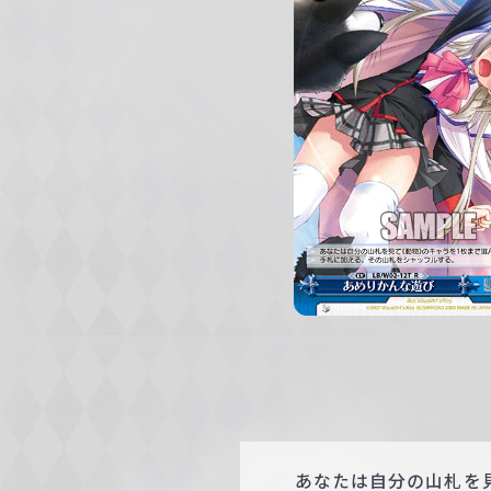
c
h
w
a
r
z
あなたは自分の山札を