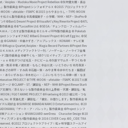
et／Aniplex・Madoka Movie Project Rebellion
©矢吹健太朗・長谷
人」製作委員会
©Project シンフォギアＧＸ
©2015 プロジェクトラブ
-MOON・ufotable・FSNPC
©2015 ひろやまひろし・TYPE-MOON
おそ松さん製作委員会
©高橋留美子・小学館／NHK・NEP・ShoPro
©
ン!!
©BanG Dream! Project
©VisualArt's/Key/Rewrite Project
©ATL
活製作委員会
©&™Lucasfilm Ltd.
©SEGA／チェンクロ・フィルムパー
ＡＤＯＫＡＷＡ／このすば製作委員会
©ミルキィFFPN製作委員会
© Pokelab
roject シンフォギアAXZ
©BanG Dream! Project
©Craft Egg Inc.
©SE
員会
©GAINAX・中島かずき／アニプレックス・KONAMI・テレビ東
!
©Magica Quartet/Aniplex・Magia Record Partners
©Project Rev
ＡＤＯＫＡＷＡ メディアファクトリー刊／ノーゲーム・ノーライフ全権
ード2製作委員会
©蝸牛くも・SBクリエイティブ／ゴブリンスレイヤ
・ｕｅ ©気がつけば毛玉・かにビーム
©久慈マサムネ・平つくね
©
太郎・焦茶
©竜ノ湖太郎・ももこ
©谷川流・いとうのいぢ
©月夜涙・
©あざの耕平・すみ兵 ©石踏一榮・みやま零
©井中だちま・飯田ぽ
一・あらいずみるい
©木村心一・こぶいち むりりん
©榊一郎・なま
tonation PROJECT
©TYPE-MOON・ufotable・FSNPC
©2017 川原
溝口ケージ
©CLAMP・ST／講談社・NEP・NHK
©Project Revue Starli
タジア文庫刊／冴えない♭な製作委員会
©川上泰樹・伏瀬・講談社／転
-MOON / FGO7 ANIME PROJECT
©Frontwing
©2013 橘公司・つな
s, Inc.
© 宮島礼吏・講談社／「彼女、お借りします」製作委員会
©
アイドル同好会
©SUNRISE ©BANDAI NAMCO Entertainment Inc.
©20
/KADOKAWA/「デート・ア・バレット」製作委員会
©Project シンフ
東映アニメーション
©VANGUARD overDress Character Design ©20
イティブ/ダンまち4製作委員会
© 2016 COVER Corp.
©D_CIDE TRA
 reserved.
©2022 プロジェクトラブライブ！虹ヶ咲学園スクールアイ