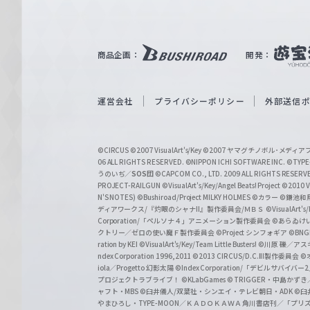
ル
ツ
｜
商品企画：
開発：
W
e
i
運営会社
プライバシーポリシー
外部送信
ß
S
©CIRCUS
©2007 VisualArt's/Key
©2007 ヤマグチノボル･メデ
c
06 ALL RIGHTS RESERVED.
©NIPPON ICHI SOFTWARE INC. ©TYPE-
うのいぢ／
SOS団
©CAPCOM CO., LTD. 2009 ALL RIGHTS RESERV
h
PROJECT-RAILGUN
©VisualArt's/Key/Angel Beats! Project
©2010 Vi
w
N'S NOTES)
©Bushiroad/Project MILKY HOLMES
©カラー
©鎌池和馬
ディアワークス/『灼眼のシャナII』製作委員会/ＭＢＳ
©VisualArt's
a
Corporation/「ペルソナ４」アニメーション製作委員会
©あらゐけ
クトリー／ゼロの使い魔Ｆ製作委員会
©Project シンフォギア
©BNG
r
ration by KEI
©VisualArt's/Key/Team Little Busters!
©川原 礫／アスキ
z
ndex Corporation 1996,2011
©2013 CIRCUS/D.C.III製作委員会
©
iola／Progetto 幻影太陽
©Index Corporation/「デビルサバ
プロジェクトラブライブ！
©KLabGames
© TRIGGER・中島か
ャフト・MBS
©臼井儀人/双葉社・シンエイ・テレビ朝日・ADK
©臼
やまひろし・TYPE-MOON／ＫＡＤＯＫＡＷＡ 角川書店刊／「プ