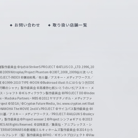
お問い合わせ
取り扱い店舗一覧
い魔製作委員会
©なのはStrikerS PROJECT
©ATLUS CO.,LTD.1996,20
©2009 Nitroplus/Project Phantom
©2007,2008,2009谷川流･いと
CT-INDEX
©鎌池和馬／冬川基／アスキー・メディアワークス／
京
©1999-2010 TYPE-MOON
©Bushiroad illust:たにはらなつき(EDE
『灼眼のシャナ』製作委員会
©高橋弥七郎/いとうのいぢ/アスキー・メ
クス・シャフト
©ギルティクラウン製作委員会
©PROJECT DD ©Index
lex・Madoka Partners・MBS
©2012 ヤマグチノボル・メディアファ
ject
©SEGA / ©Crypton Future Media, Inc. www.crypton.net Illust
NANOHA The MOVIE 2nd A's PROJECT
©サイコパス製作委員会
©I
基／アスキー・メディアワークス／PROJECT-RAILGUN S
©sole;v
リヤ」製作委員会
©Project wooser 2
©Project シンフォギアＧ
©2013
 All Rights Reserved.
©古味直志／集英社・アニプレックス・シ
ERRAFORMARS
©劇場版ミルキィホームズ製作委員会
©2014 ひろ
nc. /ガールフレンド（仮）製作委員会
©FHO／ギガントプロジェクト
©Visu