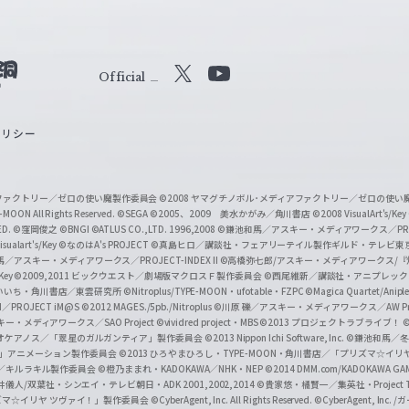
Official
X
Y
o
ポリシー
u
T
u
ィアファクトリー／ゼロの使い魔製作委員会
©2008 ヤマグチノボル･メディアファクトリー／ゼロの使
b
MOON All Rights Reserved.
©SEGA
©2005、2009 美水かがみ／角川書店
©2008 VisualArt's/Key
ED.
©窪岡俊之
©BNGI
©ATLUS CO.,LTD. 1996,2008
©鎌池和馬／アスキー・メディアワークス／PROJE
e
sualart's/Key
©なのはA's PROJECT
©真島ヒロ／講談社・フェアリーテイル製作ギルド・テレビ東
／アスキー・メディアワークス／PROJECT-INDEX II
©高橋弥七郎/アスキー・メディアワークス/
O
/Key
©2009,2011 ビックウエスト／劇場版マクロスＦ製作委員会
©西尾維新／講談社・アニプレッ
f
いいち・角川書店／東雲研究所
©Nitroplus/TYPE-MOON・ufotable・FZPC
©Magica Quartet/Anip
I／PROJECT iM@S
©2012 MAGES./5pb./Nitroplus
©川原 礫／アスキー・メディアワークス／AW Pro
f
ー・メディアワークス／SAO Project
©vividred project・MBS ©2013 プロジェクトラブライブ！
©
i
オケアノス／「翠星のガルガンティア」製作委員会
©2013 Nippon Ichi Software, Inc.
©鎌池和馬／冬川
イバー2」アニメーション製作委員会
©2013 ひろやまひろし・TYPE-MOON・角川書店／「プリズマ☆イ
c
ずき／キルラキル製作委員会
©橙乃ままれ・KADOKAWA／NHK・NEP
©2014 DMM.com/KADOKAWA GAMES
井儀人/双葉社・シンエイ・テレビ朝日・ADK 2001,2002,2014
©貴家悠・橘賢一／集英社・Project T
i
リズマ☆イリヤ ツヴァイ！」製作委員会
©CyberAgent, Inc. All Rights Reserved.
©CyberAgent, I