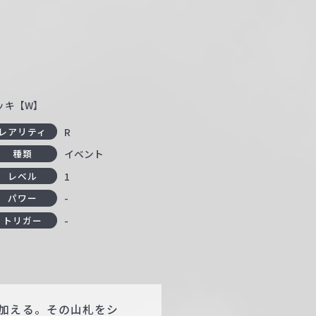
デッキ【W】
R
レアリティ
イベント
種類
1
レベル
-
パワー
-
トリガー
加える。その山札をシ