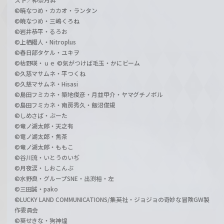
©暁なつめ・カカオ・ランタン
©暁なつめ・三嶋くろね
©岩井恭平・るろお
©上栖綴人・Nitroplus
©春日部タケル・ユキヲ
©枯野瑛・ｕｅ ©気がつけば毛玉・かにビーム
©久慈マサムネ・平つくね
©久慈マサムネ・Hisasi
©島田フミカネ・築地俊彦・月並甲介・ヤマグチノボル
©島田フミカネ・南房秀久・飯沼俊規
©しめさば・ぶーた
©竜ノ湖太郎・天之有
©竜ノ湖太郎・焦茶
©竜ノ湖太郎・ももこ
©谷川流・いとうのいぢ
©月夜涙・しおこんぶ
©水野良・グループSNE・出渕裕・左
©三田誠・pako
©LUCKY LAND COMMUNICATIONS/集英社・ジョジョの奇妙な冒険GW製
作委員会
©葵せきな・狗神煌