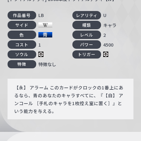
LB
U
作品番号
レアリティ
キャラ
サイド
種類
2
色
レベル
1
4500
コスト
パワー
ソウル
トリガー
特徴なし
特徴
【永】 アラーム このカードがクロックの1番上にあ
るなら、青のあなたのキャラすべてに、『【自】 ア
ンコール ［手札のキャラを1枚控え室に置く］』と
いう能力を与える。