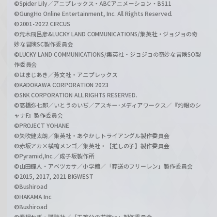
©Spider Lily／アニプレックス・ABCアニメーション・BS11
©GungHo Online Entertainment, Inc. All Rights Reserved.
©2001-2022 CIRCUS
©荒木飛呂彦&LUCKY LAND COMMUNICATIONS/集英社・ジョジョの奇
妙な冒険SC製作委員会
©LUCKY LAND COMMUNICATIONS/集英社・ジョジョの奇妙な冒険SO製
作委員会
©はまじあき／芳文社・アニプレックス
©KADOKAWA CORPORATION 2023
©SNK CORPORATION ALL RIGHTS RESERVED.
©高橋弥七郎／いとうのいぢ／アスキー･メディアワークス／『灼眼のシ
ャナF』製作委員会
©PROJECT YOHANE
©矢吹健太朗／集英社・あやかしトライアングル製作委員会
©赤坂アカ×横槍メンゴ／集英社・【推しの子】製作委員会
©Pyramid,Inc.／成子坂製作所
©山田鐘人・アベツカサ／小学館／「葬送のフリーレン」製作委員会
©2015, 2017, 2021 BIGWEST
©Bushiroad
©HAKAMA Inc
©Bushiroad
©春場ねぎ・講談社／「五等分の花嫁∽」製作委員会