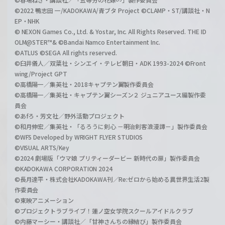
©2022 鴨志田 一/KADOKAWA/青ブタ Project ©CLAMP・ST/講談社・N
EP・NHK
© NEXON Games Co., Ltd. & Yostar, Inc. All Rights Reserved. THE ID
OLM@STER™& ©Bandai Namco Entertainment Inc.
©ATLUS ©SEGA All rights reserved.
©臼井儀人／双葉社・シンエイ・テレビ朝日・ADK 1993-2024 ©Front
wing/Project GPT
©高橋陽一／集英社・2018キャプテン翼製作委員会
©高橋陽一／集英社・キャプテン翼シーズン２ ジュニアユース編製作委
員会
©あfろ・芳文社／野外活動プロジェクト
©和月伸宏／集英社・「るろうに剣心 －明治剣客浪漫譚－」製作委員会
©WFS Developed by WRIGHT FLYER STUDIOS
©VISUAL ARTS/Key
©2024 劇場版「ウマ娘 プリティーダービー 新時代の扉」製作委員会
©KADOKAWA CORPORATION 2024
©長月達平・株式会社KADOKAWA刊／Re:ゼロから始める異世界生活2製
作委員会
©東映アニメーション
©プロジェクトラブライブ！蓮ノ空女学院スクールアイドルクラブ
©内藤マーシー・講談社／「甘神さんちの縁結び」製作委員会