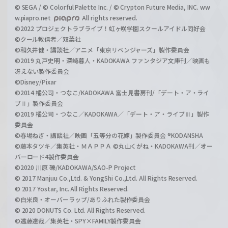
© SEGA / © Colorful Palette Inc. / © Crypton Future Media, INC. ww
w.piapro.net
All rights reserved.
©2022 プロジェクトラブライブ！虹ヶ咲学園スクールアイドル同好会
©クール教信者／双葉社
©和久井健・講談社／アニメ「東京リベンジャーズ」製作委員会
©2019 丸戸史明・深崎暮人・KADOKAWA ファンタジア文庫刊／映画も
冴えない製作委員会
©Disney/Pixar
©2014 橘公司・つなこ/KADOKAWA 富士見書房刊/「デート・ア・ライ
ブⅡ」製作委員会
©2019 橘公司・つなこ／KADOKAWA／「デート・ア・ライブⅢ」製作
委員会
©春場ねぎ・講談社／映画「五等分の花嫁」製作委員会 ®KODANSHA
©藤本タツキ／集英社・ＭＡＰＰＡ ©丸山くがね・KADOKAWA刊／オー
バーロード4製作委員会
©2020 川原 礫/KADOKAWA/SAO-P Project
© 2017 Manjuu Co.,Ltd. & YongShi Co.,Ltd. All Rights Reserved.
© 2017 Yostar, Inc. All Rights Reserved.
©白米良・オーバーラップ/ありふれた製作委員会
© 2020 DONUTS Co. Ltd. All Rights Reserved.
©遠藤達哉／集英社・SPY×FAMILY製作委員会