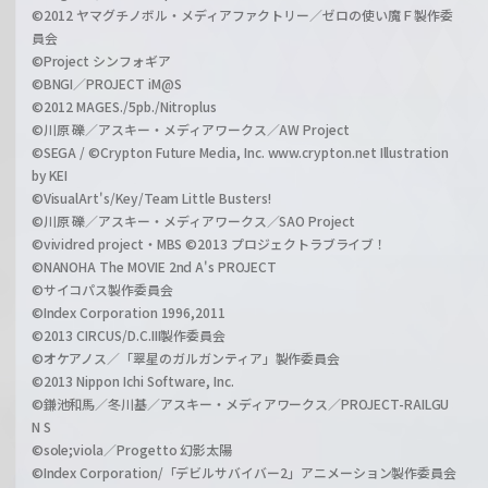
©2012 ヤマグチノボル・メディアファクトリー／ゼロの使い魔Ｆ製作委
員会
©Project シンフォギア
©BNGI／PROJECT iM@S
©2012 MAGES./5pb./Nitroplus
©川原 礫／アスキー・メディアワークス／AW Project
©SEGA / ©Crypton Future Media, Inc. www.crypton.net Illustration
by KEI
©VisualArt's/Key/Team Little Busters!
©川原 礫／アスキー・メディアワークス／SAO Project
©vividred project・MBS ©2013 プロジェクトラブライブ！
©NANOHA The MOVIE 2nd A's PROJECT
©サイコパス製作委員会
©Index Corporation 1996,2011
©2013 CIRCUS/D.C.III製作委員会
©オケアノス／「翠星のガルガンティア」製作委員会
©2013 Nippon Ichi Software, Inc.
©鎌池和馬／冬川基／アスキー・メディアワークス／PROJECT-RAILGU
N S
©sole;viola／Progetto 幻影太陽
©Index Corporation/「デビルサバイバー2」アニメーション製作委員会