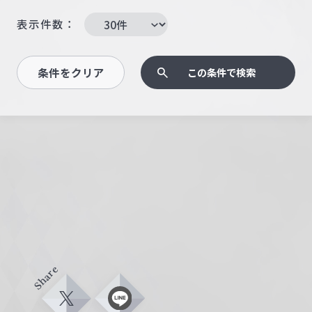
表示件数：
条件をクリア
この条件で検索
Share
X
L