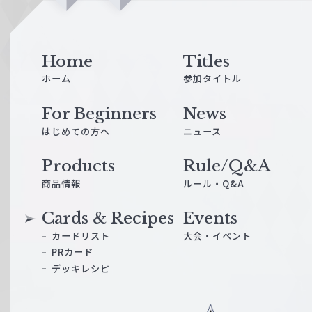
i
n
e
Home
Titles
ホーム
参加タイトル
For Beginners
News
はじめての方へ
ニュース
Products
Rule/Q&A
商品情報
ルール・Q&A
Cards & Recipes
Events
カードリスト
大会・イベント
PRカード
デッキレシピ