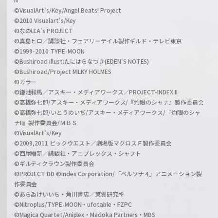
©VisualArt's/Key/Angel Beats! Project
©2010 Visualart's/Key
©なのはA's PROJECT
©真島ヒロ／講談社・フェアリーテイル製作ギルド・テレビ東京
©1999-2010 TYPE-MOON
©Bushiroad illust:たにはらなつき(EDEN'S NOTES)
©Bushiroad/Project MILKY HOLMES
©カラー
©鎌池和馬／アスキー・メディアワークス／PROJECT-INDEX II
©高橋弥七郎/アスキー・メディアワークス/『灼眼のシャナ』製作委員会
©高橋弥七郎/いとうのいぢ/アスキー・メディアワークス/『灼眼のシャ
ナII』製作委員会/ＭＢＳ
©VisualArt's/Key
©2009,2011 ビックウエスト／劇場版マクロスＦ製作委員会
©西尾維新／講談社・アニプレックス・シャフト
©ギルティクラウン製作委員会
©PROJECT DD ©Index Corporation/「ペルソナ４」アニメーション製
作委員会
©あらゐけいいち・角川書店／東雲研究所
©Nitroplus/TYPE-MOON・ufotable・FZPC
©Magica Quartet/Aniplex・Madoka Partners・MBS