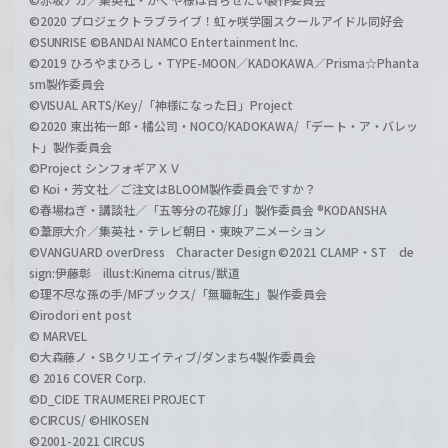
©2020 プロジェクトラブライブ！虹ヶ咲学園スクールアイドル同好会
©SUNRISE ©BANDAI NAMCO Entertainment Inc.
©2019 ひろやまひろし・TYPE-MOON／KADOKAWA／Prisma☆Phanta
sm製作委員会
©VISUAL ARTS/Key/「神様になった日」Project
©2020 東出祐一郎・橘公司・NOCO/KADOKAWA/「デート・ア・バレッ
ト」製作委員会
©Project シンフォギアＸＶ
© Koi・芳文社／ご注文はBLOOM製作委員会ですか？
©春場ねぎ・講談社／「五等分の花嫁∬」製作委員会 ®KODANSHA
©葦原大介／集英社・テレビ朝日・東映アニメーション
©VANGUARD overDress Character Design ©2021 CLAMP・ST de
sign:伊藤彰 illust:Kinema citrus/獣道
©理不尽な孫の手/MFブックス/「無職転生」製作委員会
©irodori ent post
© MARVEL
©大森藤ノ・SBクリエイティブ/ダンまち4製作委員会
© 2016 COVER Corp.
©D_CIDE TRAUMEREI PROJECT
©CIRCUS/ ©HIKOSEN
©2001-2021 CIRCUS