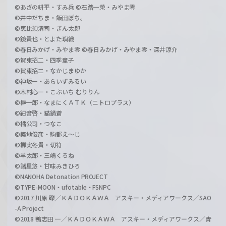
©あざの耕平・すみ兵 ©石踏一榮・みやま零
©井中だちま・飯田ぽち。
©恵比須清司・ぎん太郎
©鏡貴也・とよた瑣織
©春日みかげ・みやま零 ©春日みかげ・みやま零・深井涼介
©賀東招二・四季童子
©賀東招二・なかじまゆか
©神坂一・あらいずみるい
©木村心一・こぶいち むりりん
©榊一郎・なまにくＡＴＫ（ニトロプラス）
©細音啓・猫鍋蒼
©橘公司・つなこ
©築地俊彦・駒都え～じ
©柳実冬貴・切符
©羊太郎・三嶋くろね
©諸星悠・甘味みきひろ
©NANOHA Detonation PROJECT
©TYPE-MOON・ufotable・FSNPC
©2017 川原 礫／ＫＡＤＯＫＡＷＡ アスキー・メディアワークス／SAO
-A Project
©2018 鴨志田 一／ＫＡＤＯＫＡＷＡ アスキー・メディアワークス／青