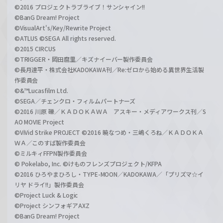
©2016 プロジェクトラブライブ！サンシャイン!!
©BanG Dream! Project
©VisualArt's/Key/Rewrite Project
©ATLUS ©SEGA All rights reserved.
©2015 CIRCUS
©TRIGGER・岡田麿里／キズナイーバー製作委員会
©長月達平・株式会社KADOKAWA刊／Re:ゼロから始める異世界生活製
作委員会
©&™Lucasfilm Ltd.
©SEGA／チェンクロ・フィルムパートナーズ
©2016 川原 礫／ＫＡＤＯＫＡＷＡ アスキー・メディアワークス刊／S
AO MOVIE Project
©ViVid Strike PROJECT ©2016 暁なつめ・三嶋くろね／ＫＡＤＯＫＡ
ＷＡ／このすば製作委員会
©ミルキィFFPN製作委員会
© Pokelabo, Inc. ©けものフレンズプロジェクト/KFPA
©2016 ひろやまひろし・TYPE-MOON／KADOKAWA／「プリズマ☆イ
リヤ ドライ!!」製作委員会
©Project Luck & Logic
©Project シンフォギアAXZ
©BanG Dream! Project