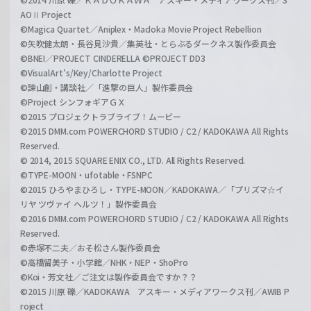
AOⅡ Project
©Magica Quartet／Aniplex・Madoka Movie Project Rebellion
©矢吹健太朗・長谷見沙貴／集英社・とらぶるダークネス製作委員会
©BNEI／PROJECT CINDERELLA ©PROJECT DD3
©VisualArt's/Key/Charlotte Project
©諫山創・講談社／「進撃の巨人」製作委員会
©Project シンフォギアＧＸ
©2015 プロジェクトラブライブ！ムービー
©2015 DMM.com POWERCHORD STUDIO / C2 / KADOKAWA All Rights
Reserved.
© 2014, 2015 SQUARE ENIX CO., LTD. All Rights Reserved.
©TYPE-MOON・ufotable・FSNPC
©2015 ひろやまひろし・TYPE-MOON／KADOKAWA／「プリズマ☆イ
リヤ ツヴァイ ヘルツ！」製作委員会
©2016 DMM.com POWERCHORD STUDIO / C2 / KADOKAWA All Rights
Reserved.
©赤塚不二夫／おそ松さん製作委員会
©高橋留美子・小学館／NHK・NEP・ShoPro
©Koi・芳文社／ご注文は製作委員会ですか？？
©2015 川原 礫／KADOKAWA アスキー・メディアワークス刊／AWIB P
roject