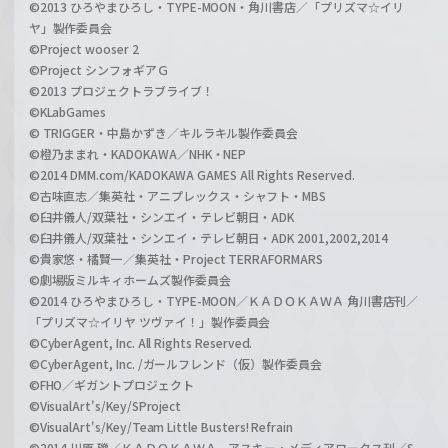
©2013 ひろやまひろし・TYPE-MOON・角川書店／「プリズマ☆イリ
ヤ」製作委員会
©Project wooser 2
©Project シンフォギアＧ
©2013 プロジェクトラブライブ！
©KLabGames
© TRIGGER・中島かずき／キルラキル製作委員会
©橙乃ままれ・KADOKAWA／NHK・NEP
©2014 DMM.com/KADOKAWA GAMES All Rights Reserved.
©古味直志／集英社・アニプレックス・シャフト・MBS
©臼井儀人/双葉社・シンエイ・テレビ朝日・ADK
©臼井儀人/双葉社・シンエイ・テレビ朝日・ADK 2001,2002,2014
©貴家悠・橘賢一／集英社・Project TERRAFORMARS
©劇場版ミルキィホームズ製作委員会
©2014 ひろやまひろし・TYPE-MOON／ＫＡＤＯＫＡＷＡ 角川書店刊／
「プリズマ☆イリヤ ツヴァイ！」製作委員会
©CyberAgent, Inc. All Rights Reserved.
©CyberAgent, Inc. /ガールフレンド（仮）製作委員会
©FHO／ギガントプロジェクト
©VisualArt's/Key/SProject
©VisualArt's/Key/Team Little Busters! Refrain
©2014 川原 礫／ＫＡＤＯＫＡＷＡ アスキー・メディアワークス刊／S