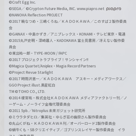
©Craft Egg Inc.
©SEGA／ ©Crypton Future Media, INC. www.piapro.net
©NANOHA Reflection PROJECT
©2017 暁なつめ・三嶋くろね／ＫＡＤＯＫＡＷＡ／このすば２製作委員
会
©GAINAX・中島かずき／アニプレックス・KONAMI・テレビ東京・電通
©2015丸戸史明・深崎暮人・KADOKAWA 富士見書房／冴えない製作委
員会
©東出祐一郎・TYPE-MOON / FAPC
©2017 プロジェクトラブライブ！サンシャイン!!
©Magica Quartet/Aniplex・Magia Record Partners
©Project Revue Starlight
©2017 時雨沢恵一／ＫＡＤＯＫＡＷＡ アスキー・メディアワークス／
GGO Project illust.黒星紅白
TM ©TOHO CO., LTD.
©2014 榎宮祐・株式会社ＫＡＤＯＫＡＷＡ メディアファクトリー刊／ノ
ーゲーム・ノーライフ全権代理委員会
©2011 5pb.／Nitroplus 未来ガジェット研究所
©ミウラタダヒロ／集英社・ゆらぎ荘の幽奈さん製作委員会
©丸山くがね・ＫＡＤＯＫＡＷＡ刊／オーバーロード2製作委員会
©蝸牛くも・SBクリエイティブ／ゴブリンスレイヤー製作委員会 イラ
スト／神奈月昇