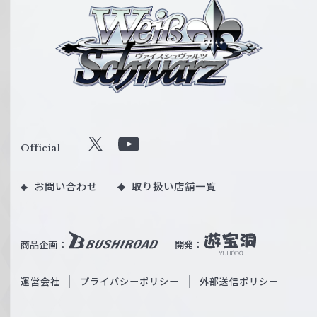
ヴ
ァ
イ
ス
シ
ュ
ヴ
ァ
ル
Official
X
Y
ツ
o
｜
お問い合わせ
取り扱い店舗一覧
u
W
T
e
u
i
b
商品企画：
開発：
ß
e
S
O
運営会社
プライバシーポリシー
外部送信ポリシー
c
f
h
f