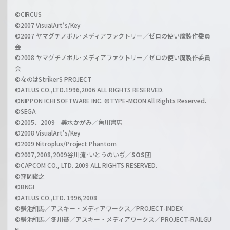
w
i
a
©CIRCUS
c
©2007 VisualArt's/Key
r
i
©2007 ヤマグチノボル･メディアファクトリー／ゼロの使い魔製作委員
z
会
a
©2008 ヤマグチノボル･メディアファクトリー／ゼロの使い魔製作委員
l
会
C
©なのはStrikerS PROJECT
h
©ATLUS CO.,LTD.1996,2006 ALL RIGHTS RESERVED.
a
©NIPPON ICHI SOFTWARE INC. ©TYPE-MOON All Rights Reserved.
n
©SEGA
©2005、2009 美水かがみ／角川書店
n
©2008 VisualArt's/Key
e
©2009 Nitroplus/Project Phantom
l
©2007,2008,2009谷川流･いとうのいぢ／
SOS団
©CAPCOM CO., LTD. 2009 ALL RIGHTS RESERVED.
©窪岡俊之
©BNGI
©ATLUS CO.,LTD. 1996,2008
©鎌池和馬／アスキー・メディアワークス／PROJECT-INDEX
©鎌池和馬／冬川基／アスキー・メディアワークス／PROJECT-RAILGU
N