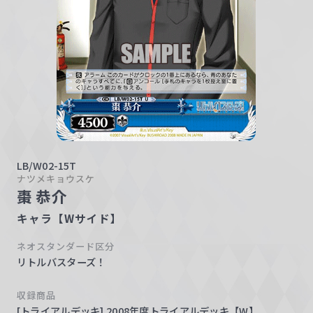
w
a
r
z
LB/W02-15T
ナツメキョウスケ
棗 恭介
キャラ【Wサイド】
ネオスタンダード区分
リトルバスターズ！
収録商品
[トライアルデッキ] 2008年度トライアルデッキ【W】