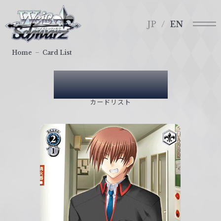
メ
ヴ
ニ
ァ
JP
EN
ュ
イ
ー
ス
Home
Card List
シ
ュ
Card List
ヴ
ァ
カードリスト
ル
ツ
｜
W
e
i
ß
S
c
h