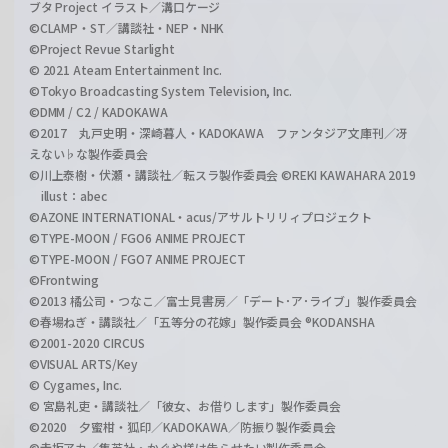
ブタ Project イラスト／溝口ケージ
©CLAMP・ST／講談社・NEP・NHK
©Project Revue Starlight
© 2021 Ateam Entertainment Inc.
©Tokyo Broadcasting System Television, Inc.
©DMM / C2 / KADOKAWA
©2017 丸戸史明・深崎暮人・KADOKAWA ファンタジア文庫刊／冴
えない♭な製作委員会
©川上泰樹・伏瀬・講談社／転スラ製作委員会 ©REKI KAWAHARA 2019
illust：abec
©AZONE INTERNATIONAL・acus/アサルトリリィプロジェクト
©TYPE-MOON / FGO6 ANIME PROJECT
©TYPE-MOON / FGO7 ANIME PROJECT
©Frontwing
©2013 橘公司・つなこ／富士見書房／「デート･ア･ライブ」製作委員会
©春場ねぎ・講談社／「五等分の花嫁」製作委員会 ®KODANSHA
©2001-2020 CIRCUS
©VISUAL ARTS/Key
© Cygames, Inc.
© 宮島礼吏・講談社／「彼女、お借りします」製作委員会
©2020 夕蜜柑・狐印／KADOKAWA／防振り製作委員会
©赤坂アカ／集英社・かぐや様は告らせたい製作委員会