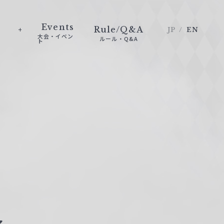
Events
Rule/Q&A
JP
EN
大会・イベン
ルール・Q&A
ト