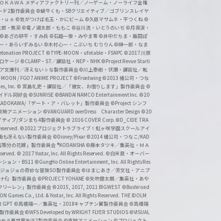
ＡＤＯＫＡＷＡ メディアファクトリー刊／ノーゲーム・ノーライフ全権
ード2製作委員会
©蝸牛くも・SBクリエイティブ／ゴブリンスレイヤ
・ｕｅ ©気がつけば毛玉・かにビーム
©久慈マサムネ・平つくね
©
太郎・焦茶
©竜ノ湖太郎・ももこ
©谷川流・いとうのいぢ
©月夜涙・
©あざの耕平・すみ兵 ©石踏一榮・みやま零
©井中だちま・飯田ぽ
一・あらいずみるい
©木村心一・こぶいち むりりん
©榊一郎・なま
tonation PROJECT
©TYPE-MOON・ufotable・FSNPC
©2017 川原
溝口ケージ
©CLAMP・ST／講談社・NEP・NHK
©Project Revue Starli
タジア文庫刊／冴えない♭な製作委員会
©川上泰樹・伏瀬・講談社／転
-MOON / FGO7 ANIME PROJECT
©Frontwing
©2013 橘公司・つな
s, Inc.
© 宮島礼吏・講談社／「彼女、お借りします」製作委員会
©
アイドル同好会
©SUNRISE ©BANDAI NAMCO Entertainment Inc.
©20
/KADOKAWA/「デート・ア・バレット」製作委員会
©Project シンフ
東映アニメーション
©VANGUARD overDress Character Design ©20
イティブ/ダンまち4製作委員会
© 2016 COVER Corp.
©D_CIDE TRA
 reserved.
©2022 プロジェクトラブライブ！虹ヶ咲学園スクールアイ
／映画も冴えない製作委員会
©Disney/Pixar
©2014 橘公司・つなこ/KAD
分の花嫁」製作委員会 ®KODANSHA
©藤本タツキ／集英社・ＭＡ
eserved.
© 2017 Yostar, Inc. All Rights Reserved.
©白米良・オーバー
メーション・BS11
©GungHo Online Entertainment, Inc. All Rights Res
/集英社・ジョジョの奇妙な冒険SO製作委員会
©はまじあき／芳文社・アニプ
ナF』製作委員会
©PROJECT YOHANE
©矢吹健太朗／集英社・あや
フリーレン」製作委員会
©2015, 2017, 2021 BIGWEST
©Bushiroad
N Games Co., Ltd. & Yostar, Inc. All Rights Reserved. THE IDOLM
t GPT
©高橋陽一／集英社・2018キャプテン翼製作委員会
©高橋陽
」製作委員会
©WFS Developed by WRIGHT FLYER STUDIOS
©VISUAL
ら始める異世界生活2製作委員会
©東映アニメーション
©プロジェクト