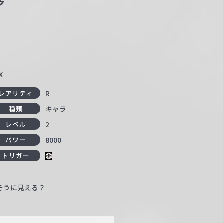
多
X
R
レアリティ
キャラ
種類
2
レベル
8000
パワー
トリガー
そうに見える？