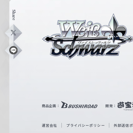
Share
ヴ
ァ
イ
X
ス
シ
L
i
ュ
n
e
ヴ
ァ
ル
ツ
｜
商品企画：
開発：
W
e
i
運営会社
プライバシーポリシー
外部送信