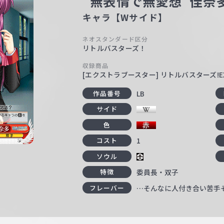
“無表情で無愛想”佳奈
キャラ【Wサイド】
ネオスタンダード区分
リトルバスターズ！
収録商品
[エクストラブースター] リトルバスターズ!E
LB
作品番号
サイド
色
1
コスト
ソウル
委員長・双子
特徴
…そんなに人付き合い苦手
フレーバー