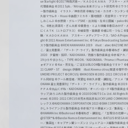
ue Starlight
©2017 時雨沢恵一／ＫＡＤＯＫＡＷＡ アスキー・メディアワー
代理委員会
©2011 5pb.／Nitroplus 未来ガジェット研究所
©ミウラ
ー製作委員会 イラスト／神奈月昇
©暁なつめ・カカオ・ランタン
久慈マサムネ・Hisasi
©島田フミカネ・築地俊彦・月並甲介・ヤマ
しおこんぶ
©水野良・グループSNE・出渕裕・左
©三田誠・pako
©
ち。
©恵比須清司・ぎん太郎
©鏡貴也・とよた瑣織
©春日みかげ・
にくＡＴＫ（ニトロプラス）
©細音啓・猫鍋蒼
©橘公司・つなこ
©
礫／ＫＡＤＯＫＡＷＡ アスキー・メディアワークス／SAO-A Projec
ght
© 2021 Ateam Entertainment Inc.
©Tokyo Broadcasting System 
スラ製作委員会 ©REKI KAWAHARA 2019 illust：abec
©AZONE 
こ／富士見書房／「デート･ア･ライブ」製作委員会
©春場ねぎ・講談
2020 夕蜜柑・狐印／KADOKAWA／防振り製作委員会
©赤坂アカ
19 ひろやまひろし・TYPE-MOON／KADOKAWA／Prisma☆Phant
ォギアＸＶ
© Koi・芳文社／ご注文はBLOOM製作委員会ですか？
©
21 CLAMP・ST design:伊藤彰 illust:Kinema citrus/獣道
©理不尽
UMEREI PROJECT
©CIRCUS/ ©HIKOSEN
©2001-2021 CIRCUS
© S
ドル同好会
©クール教信者／双葉社
©和久井健・講談社／アニメ「
OKAWA 富士見書房刊/「デート・ア・ライブⅡ」製作委員会
©201
ＰＰＡ ©丸山くがね・KADOKAWA刊／オーバーロード4製作委員会
©
ラップ/ありふれた製作委員会
© 2020 DONUTS Co. Ltd. All Rights R
erved.
©2001-2022 CIRCUS
©荒木飛呂彦&LUCKY LAND COMM
レックス
©KADOKAWA CORPORATION 2023
©SNK CORPORATION 
かしトライアングル製作委員会
©赤坂アカ×横槍メンゴ／集英社・
©HAKAMA Inc
©Bushiroad
©春場ねぎ・講談社／「五等分の花嫁∽
@STER™& ©Bandai Namco Entertainment Inc.
©ATLUS ©SEGA All 
一／集英社・キャプテン翼シーズン２ ジュニアユース編製作委員会
ARTS/Key
©2024 劇場版「ウマ娘 プリティーダービー 新時代の扉