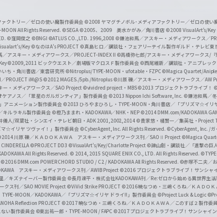
T
u
ィアファクトリー／ゼロの使い魔製作委員会
©2008 ヤマグチノボル･メディアファクトリー／ゼロの使
b
MOON All Rights Reserved.
©SEGA
©2005、2009 美水かがみ／角川書店
©2008 VisualArt's/Key
ED.
©窪岡俊之
©BNGI
©ATLUS CO.,LTD. 1996,2008
©鎌池和馬／アスキー・メディアワークス／PROJE
e
sualart's/Key
©なのはA's PROJECT
©真島ヒロ／講談社・フェアリーテイル製作ギルド・テレビ東
／アスキー・メディアワークス／PROJECT-INDEX II
©高橋弥七郎/アスキー・メディアワークス/
O
/Key
©2009,2011 ビックウエスト／劇場版マクロスＦ製作委員会
©西尾維新／講談社・アニプレッ
f
いいち・角川書店／東雲研究所
©Nitroplus/TYPE-MOON・ufotable・FZPC
©Magica Quartet/Anip
I／PROJECT iM@S
©2012 MAGES./5pb./Nitroplus
©川原 礫／アスキー・メディアワークス／AW Pro
f
ー・メディアワークス／SAO Project
©vividred project・MBS ©2013 プロジェクトラブライブ！
©
i
オケアノス／「翠星のガルガンティア」製作委員会
©2013 Nippon Ichi Software, Inc.
©鎌池和馬／冬川
イバー2」アニメーション製作委員会
©2013 ひろやまひろし・TYPE-MOON・角川書店／「プリズマ☆イ
c
ずき／キルラキル製作委員会
©橙乃ままれ・KADOKAWA／NHK・NEP
©2014 DMM.com/KADOKAWA GAMES
井儀人/双葉社・シンエイ・テレビ朝日・ADK 2001,2002,2014
©貴家悠・橘賢一／集英社・Project T
i
リズマ☆イリヤ ツヴァイ！」製作委員会
©CyberAgent, Inc. All Rights Reserved.
©CyberAgent, I
a
©2014 川原 礫／ＫＡＤＯＫＡＷＡ アスキー・メディアワークス刊／SAOⅡ Project
©Magica Quart
CINDERELLA ©PROJECT DD3
©VisualArt's/Key/Charlotte Project
©諫山創・講談社／「進撃の巨
l
DOKAWA All Rights Reserved.
© 2014, 2015 SQUARE ENIX CO., LTD. All Rights Reserved.
©TYPE
会
©2016 DMM.com POWERCHORD STUDIO / C2 / KADOKAWA All Rights Reserved.
©赤塚不二夫／
C
DOKAWA アスキー・メディアワークス刊／AWIB Project
©2016 プロジェクトラブライブ！サンシャイ
h
田麿里／キズナイーバー製作委員会
©長月達平・株式会社KADOKAWA刊／Re:ゼロから始める異世界生
／SAO MOVIE Project
©ViVid Strike PROJECT ©2016 暁なつめ・三嶋くろね／Ｋ
a
・TYPE-MOON／KADOKAWA／「プリズマ☆イリヤ ドライ!!」製作委員会
©Project Luck & Logic
©P
NOHA Reflection PROJECT
©2017 暁なつめ・三嶋くろね／ＫＡＤＯＫＡＷＡ／このすば２製作委
n
冴えない製作委員会
©東出祐一郎・TYPE-MOON / FAPC
©2017 プロジェクトラブライブ！サンシャイン!