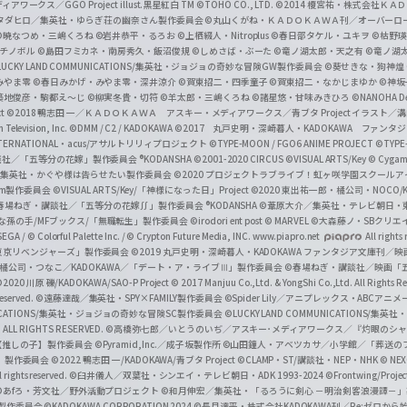
n
クス／GGO Project illust.黒星紅白
TM ©TOHO CO., LTD.
©2014 榎宮祐・株式会社Ｋ
タダヒロ／集英社・ゆらぎ荘の幽奈さん製作委員会
©丸山くがね・ＫＡＤＯＫＡＷＡ刊／オーバーロ
e
©暁なつめ・三嶋くろね
©岩井恭平・るろお
©上栖綴人・Nitroplus
©春日部タケル・ユキヲ
©枯野瑛
グチノボル
©島田フミカネ・南房秀久・飯沼俊規
©しめさば・ぶーた
©竜ノ湖太郎・天之有
©竜ノ湖
l
LUCKY LAND COMMUNICATIONS/集英社・ジョジョの奇妙な冒険GW製作委員会
©葵せきな・狗神煌
みやま零 ©春日みかげ・みやま零・深井涼介
©賀東招二・四季童子
©賀東招二・なかじまゆか
©神坂
築地俊彦・駒都え～じ
©柳実冬貴・切符
©羊太郎・三嶋くろね
©諸星悠・甘味みきひろ
©NANOHA De
t
©2018 鴨志田 一／ＫＡＤＯＫＡＷＡ アスキー・メディアワークス／青ブタ Project イラスト／
Television, Inc.
©DMM / C2 / KADOKAWA
©2017 丸戸史明・深崎暮人・KADOKAWA ファン
INTERNATIONAL・acus/アサルトリリィプロジェクト
©TYPE-MOON / FGO6 ANIME PROJECT
©TYPE
社／「五等分の花嫁」製作委員会 ®KODANSHA
©2001-2020 CIRCUS
©VISUAL ARTS/Key
© Cygame
／集英社・かぐや様は告らせたい製作委員会
©2020 プロジェクトラブライブ！虹ヶ咲学園スクール
asm製作委員会
©VISUAL ARTS/Key/「神様になった日」Project
©2020 東出祐一郎・橘公司・NOCO
春場ねぎ・講談社／「五等分の花嫁∬」製作委員会 ®KODANSHA
©葦原大介／集英社・テレビ朝日・
な孫の手/MFブックス/「無職転生」製作委員会
©irodori ent post
© MARVEL
©大森藤ノ・SBクリエ
EGA / © Colorful Palette Inc. / © Crypton Future Media, INC. www.piapro.net
All rights
東京リベンジャーズ」製作委員会
©2019 丸戸史明・深崎暮人・KADOKAWA ファンタジア文庫刊
9 橘公司・つなこ／KADOKAWA／「デート・ア・ライブⅢ」製作委員会
©春場ねぎ・講談社／映画「五等
2020 川原 礫/KADOKAWA/SAO-P Project
© 2017 Manjuu Co.,Ltd. & YongShi Co.,Ltd. All Rights R
eserved.
©遠藤達哉／集英社・SPY×FAMILY製作委員会
©Spider Lily／アニプレックス・ABCアニ
UNICATIONS/集英社・ジョジョの奇妙な冒険SC製作委員会
©LUCKY LAND COMMUNICATIONS
ALL RIGHTS RESERVED.
©高橋弥七郎／いとうのいぢ／アスキー･メディアワークス／『灼眼のシャ
【推しの子】製作委員会
©Pyramid,Inc.／成子坂製作所
©山田鐘人・アベツカサ／小学館／「葬送の
」製作委員会
©2022 鴨志田 一/KADOKAWA/青ブタ Project ©CLAMP・ST/講談社・NEP・NHK
© NEXO
rights reserved.
©臼井儀人／双葉社・シンエイ・テレビ朝日・ADK 1993-2024 ©Frontwing/Projec
©あfろ・芳文社／野外活動プロジェクト
©和月伸宏／集英社・「るろうに剣心 －明治剣客浪漫譚－
」製作委員会
©KADOKAWA CORPORATION 2024
©長月達平・株式会社KADOKAWA刊／Re:ゼロか