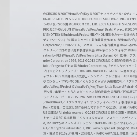
ß
S
©CIRCUS
©2007 VisualArt's/Key
©2007 ヤマグチノボル･メデ
c
06 ALL RIGHTS RESERVED.
©NIPPON ICHI SOFTWARE INC. ©TYPE-
うのいぢ／
SOS団
©CAPCOM CO., LTD. 2009 ALL RIGHTS RESERV
h
PROJECT-RAILGUN
©VisualArt's/Key/Angel Beats! Project
©2010 Vi
w
N'S NOTES)
©Bushiroad/Project MILKY HOLMES
©カラー
©鎌池和馬
ディアワークス/『灼眼のシャナII』製作委員会/ＭＢＳ
©VisualArt's
a
Corporation/「ペルソナ４」アニメーション製作委員会
©あらゐけ
クトリー／ゼロの使い魔Ｆ製作委員会
©Project シンフォギア
©BNG
r
ration by KEI
©VisualArt's/Key/Team Little Busters!
©川原 礫／アスキ
z
ndex Corporation 1996,2011
©2013 CIRCUS/D.C.III製作委員会
©
iola／Progetto 幻影太陽
©Index Corporation/「デビルサバ
プロジェクトラブライブ！
©KLabGames
© TRIGGER・中島か
ャフト・MBS
©臼井儀人/双葉社・シンエイ・テレビ朝日・ADK
©臼
やまひろし・TYPE-MOON／ＫＡＤＯＫＡＷＡ 角川書店刊／「プ
alArt's/Key/SProject
©VisualArt's/Key/Team Little Busters! Refrain
見沙貴／集英社・とらぶるダークネス製作委員会
©BNEI／PROJECT 
ライブ！ムービー
©2015 DMM.com POWERCHORD STUDIO / C2 / KA
／KADOKAWA／「プリズマ☆イリヤ ツヴァイ ヘルツ！」製作委員
Koi・芳文社／ご注文は製作委員会ですか？？
©2015 川原 礫／KA
US ©SEGA All rights reserved.
©2015 CIRCUS
©TRIGGER・岡
トナーズ
©2016 川原 礫／ＫＡＤＯＫＡＷＡ アスキー・メディアワークス刊
o, Inc. ©けものフレンズプロジェクト/KFPA
©2016 ひろやまひろし
GA／ ©Crypton Future Media, INC. www.piapro.net
©NA
京・電通
©2015丸戸史明・深崎暮人・KADOKAWA 富士見書房／