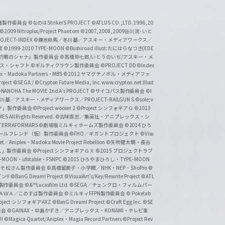
い魔製作委員会
©なのはStrikerS PROJECT
©ATLUS CO.,LTD.1996,20
©2009 Nitroplus/Project Phantom
©2007,2008,2009谷川流･いと
CT-INDEX
©鎌池和馬／冬川基／アスキー・メディアワークス／
京
©1999-2010 TYPE-MOON
©Bushiroad illust:たにはらなつき(EDE
『灼眼のシャナ』製作委員会
©高橋弥七郎/いとうのいぢ/アスキー・メ
クス・シャフト
©ギルティクラウン製作委員会
©PROJECT DD ©Index
lex・Madoka Partners・MBS
©2012 ヤマグチノボル・メディアファ
ject
©SEGA / ©Crypton Future Media, Inc. www.crypton.net Illust
NANOHA The MOVIE 2nd A's PROJECT
©サイコパス製作委員会
©I
基／アスキー・メディアワークス／PROJECT-RAILGUN S
©sole;v
リヤ」製作委員会
©Project wooser 2
©Project シンフォギアＧ
©2013
 All Rights Reserved.
©古味直志／集英社・アニプレックス・シ
ERRAFORMARS
©劇場版ミルキィホームズ製作委員会
©2014 ひろ
nc. /ガールフレンド（仮）製作委員会
©FHO／ギガントプロジェクト
©Visu
et／Aniplex・Madoka Movie Project Rebellion
©矢吹健太朗・長谷
人」製作委員会
©Project シンフォギアＧＸ
©2015 プロジェクトラブ
-MOON・ufotable・FSNPC
©2015 ひろやまひろし・TYPE-MOON
おそ松さん製作委員会
©高橋留美子・小学館／NHK・NEP・ShoPro
©
ン!!
©BanG Dream! Project
©VisualArt's/Key/Rewrite Project
©ATL
活製作委員会
©&™Lucasfilm Ltd.
©SEGA／チェンクロ・フィルムパー
ＡＤＯＫＡＷＡ／このすば製作委員会
©ミルキィFFPN製作委員会
© Pokelab
roject シンフォギアAXZ
©BanG Dream! Project
©Craft Egg Inc.
©SE
員会
©GAINAX・中島かずき／アニプレックス・KONAMI・テレビ東
!
©Magica Quartet/Aniplex・Magia Record Partners
©Project Rev