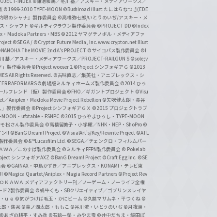
CT-INDEX
©鎌池和馬／冬川基／アスキー・メディアワークス／
京
©1999-2010 TYPE-MOON
©Bushiroad illust:たにはらなつき(EDE
『灼眼のシャナ』製作委員会
©高橋弥七郎/いとうのいぢ/アスキー・メ
クス・シャフト
©ギルティクラウン製作委員会
©PROJECT DD ©Index
lex・Madoka Partners・MBS
©2012 ヤマグチノボル・メディアファ
ject
©SEGA / ©Crypton Future Media, Inc. www.crypton.net Illust
NANOHA The MOVIE 2nd A's PROJECT
©サイコパス製作委員会
©I
基／アスキー・メディアワークス／PROJECT-RAILGUN S
©sole;v
リヤ」製作委員会
©Project wooser 2
©Project シンフォギアＧ
©2013
 All Rights Reserved.
©古味直志／集英社・アニプレックス・シ
ERRAFORMARS
©劇場版ミルキィホームズ製作委員会
©2014 ひろ
nc. /ガールフレンド（仮）製作委員会
©FHO／ギガントプロジェクト
©Visu
et／Aniplex・Madoka Movie Project Rebellion
©矢吹健太朗・長谷
人」製作委員会
©Project シンフォギアＧＸ
©2015 プロジェクトラブ
-MOON・ufotable・FSNPC
©2015 ひろやまひろし・TYPE-MOON
おそ松さん製作委員会
©高橋留美子・小学館／NHK・NEP・ShoPro
©
ン!!
©BanG Dream! Project
©VisualArt's/Key/Rewrite Project
©ATL
活製作委員会
©&™Lucasfilm Ltd.
©SEGA／チェンクロ・フィルムパー
ＡＤＯＫＡＷＡ／このすば製作委員会
©ミルキィFFPN製作委員会
© Pokelab
roject シンフォギアAXZ
©BanG Dream! Project
©Craft Egg Inc.
©SE
員会
©GAINAX・中島かずき／アニプレックス・KONAMI・テレビ東
!
©Magica Quartet/Aniplex・Magia Record Partners
©Project Rev
ＡＤＯＫＡＷＡ メディアファクトリー刊／ノーゲーム・ノーライフ全権
ード2製作委員会
©蝸牛くも・SBクリエイティブ／ゴブリンスレイヤ
・ｕｅ ©気がつけば毛玉・かにビーム
©久慈マサムネ・平つくね
©
太郎・焦茶
©竜ノ湖太郎・ももこ
©谷川流・いとうのいぢ
©月夜涙・
©あざの耕平・すみ兵 ©石踏一榮・みやま零
©井中だちま・飯田ぽ