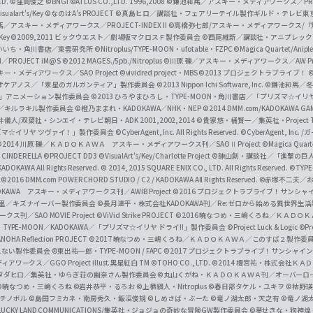
ED.
©窪岡俊之
©BNGI
©ATLUS CO.,LTD. 1996,2008
©鎌池和馬／アスキー・メディアワークス／PROJE
e
sualart's/Key
©なのはA's PROJECT
©真島ヒロ／講談社・フェアリーテイル製作ギルド・テレビ東
／アスキー・メディアワークス／PROJECT-INDEX II
©高橋弥七郎/アスキー・メディアワークス/
O
/Key
©2009,2011 ビックウエスト／劇場版マクロスＦ製作委員会
©西尾維新／講談社・アニプレッ
f
いいち・角川書店／東雲研究所
©Nitroplus/TYPE-MOON・ufotable・FZPC
©Magica Quartet/Anip
I／PROJECT iM@S
©2012 MAGES./5pb./Nitroplus
©川原 礫／アスキー・メディアワークス／AW Pro
f
ー・メディアワークス／SAO Project
©vividred project・MBS ©2013 プロジェクトラブライブ！
©
i
オケアノス／「翠星のガルガンティア」製作委員会
©2013 Nippon Ichi Software, Inc.
©鎌池和馬／冬川
イバー2」アニメーション製作委員会
©2013 ひろやまひろし・TYPE-MOON・角川書店／「プリズマ☆イ
c
ずき／キルラキル製作委員会
©橙乃ままれ・KADOKAWA／NHK・NEP
©2014 DMM.com/KADOKAWA GAMES
井儀人/双葉社・シンエイ・テレビ朝日・ADK 2001,2002,2014
©貴家悠・橘賢一／集英社・Project T
i
リズマ☆イリヤ ツヴァイ！」製作委員会
©CyberAgent, Inc. All Rights Reserved.
©CyberAgent, I
a
©2014 川原 礫／ＫＡＤＯＫＡＷＡ アスキー・メディアワークス刊／SAOⅡ Project
©Magica Quart
CINDERELLA ©PROJECT DD3
©VisualArt's/Key/Charlotte Project
©諫山創・講談社／「進撃の巨
l
DOKAWA All Rights Reserved.
© 2014, 2015 SQUARE ENIX CO., LTD. All Rights Reserved.
©TYPE
会
©2016 DMM.com POWERCHORD STUDIO / C2 / KADOKAWA All Rights Reserved.
©赤塚不二夫／
C
DOKAWA アスキー・メディアワークス刊／AWIB Project
©2016 プロジェクトラブライブ！サンシャイ
h
田麿里／キズナイーバー製作委員会
©長月達平・株式会社KADOKAWA刊／Re:ゼロから始める異世界生
／SAO MOVIE Project
©ViVid Strike PROJECT ©2016 暁なつめ・三嶋くろね／Ｋ
a
・TYPE-MOON／KADOKAWA／「プリズマ☆イリヤ ドライ!!」製作委員会
©Project Luck & Logic
©P
NOHA Reflection PROJECT
©2017 暁なつめ・三嶋くろね／ＫＡＤＯＫＡＷＡ／このすば２製作委
n
冴えない製作委員会
©東出祐一郎・TYPE-MOON / FAPC
©2017 プロジェクトラブライブ！サンシャイン!
n
クス／GGO Project illust.黒星紅白
TM ©TOHO CO., LTD.
©2014 榎宮祐・株式会社Ｋ
タダヒロ／集英社・ゆらぎ荘の幽奈さん製作委員会
©丸山くがね・ＫＡＤＯＫＡＷＡ刊／オーバーロ
e
©暁なつめ・三嶋くろね
©岩井恭平・るろお
©上栖綴人・Nitroplus
©春日部タケル・ユキヲ
©枯野瑛
グチノボル
©島田フミカネ・南房秀久・飯沼俊規
©しめさば・ぶーた
©竜ノ湖太郎・天之有
©竜ノ湖
l
LUCKY LAND COMMUNICATIONS/集英社・ジョジョの奇妙な冒険GW製作委員会
©葵せきな・狗神煌