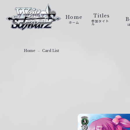
ヴ
ァ
Titles
Home
B
参加タイト
ホーム
イ
ル
ス
シ
ュ
Home
Card List
ヴ
ァ
ル
ツ
｜
W
e
i
ß
S