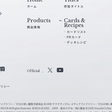
ホーム
参加タイトル
Products
Cards &
Recipes
商品情報
カードリスト
PRカード
デッキレシピ
Official
X
Y
o
ポリシー
u
T
u
ィアファクトリー／ゼロの使い魔製作委員会
©2008 ヤマグチノボル･メディアファクトリー／ゼロの使
b
MOON All Rights Reserved.
©SEGA
©2005、2009 美水かがみ／角川書店
©2008 VisualArt's/Key