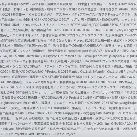
みやま零 ©春日みかげ・みやま零・深井涼介
©賀東招二・四季童子
©賀東招二・なかじまゆか
©神坂
築地俊彦・駒都え～じ
©柳実冬貴・切符
©羊太郎・三嶋くろね
©諸星悠・甘味みきひろ
©NANOHA De
t
©2018 鴨志田 一／ＫＡＤＯＫＡＷＡ アスキー・メディアワークス／青ブタ Project イラスト／
Television, Inc.
©DMM / C2 / KADOKAWA
©2017 丸戸史明・深崎暮人・KADOKAWA ファン
INTERNATIONAL・acus/アサルトリリィプロジェクト
©TYPE-MOON / FGO6 ANIME PROJECT
©TYPE
社／「五等分の花嫁」製作委員会 ®KODANSHA
©2001-2020 CIRCUS
©VISUAL ARTS/Key
© Cygame
／集英社・かぐや様は告らせたい製作委員会
©2020 プロジェクトラブライブ！虹ヶ咲学園スクール
asm製作委員会
©VISUAL ARTS/Key/「神様になった日」Project
©2020 東出祐一郎・橘公司・NOCO
春場ねぎ・講談社／「五等分の花嫁∬」製作委員会 ®KODANSHA
©葦原大介／集英社・テレビ朝日・
な孫の手/MFブックス/「無職転生」製作委員会
©irodori ent post
© MARVEL
©大森藤ノ・SBクリエ
EGA / © Colorful Palette Inc. / © Crypton Future Media, INC. www.piapro.net
All rights
東京リベンジャーズ」製作委員会
©2019 丸戸史明・深崎暮人・KADOKAWA ファンタジア文庫刊
9 橘公司・つなこ／KADOKAWA／「デート・ア・ライブⅢ」製作委員会
©春場ねぎ・講談社／映画「五等
2020 川原 礫/KADOKAWA/SAO-P Project
© 2017 Manjuu Co.,Ltd. & YongShi Co.,Ltd. All Rights R
eserved.
©遠藤達哉／集英社・SPY×FAMILY製作委員会
©Spider Lily／アニプレックス・ABCアニ
UNICATIONS/集英社・ジョジョの奇妙な冒険SC製作委員会
©LUCKY LAND COMMUNICATIONS
ALL RIGHTS RESERVED.
©高橋弥七郎／いとうのいぢ／アスキー･メディアワークス／『灼眼のシャ
【推しの子】製作委員会
©Pyramid,Inc.／成子坂製作所
©山田鐘人・アベツカサ／小学館／「葬送の
」製作委員会
©2022 鴨志田 一/KADOKAWA/青ブタ Project ©CLAMP・ST/講談社・NEP・NHK
© NEXO
rights reserved.
©臼井儀人／双葉社・シンエイ・テレビ朝日・ADK 1993-2024 ©Frontwing/Projec
©あfろ・芳文社／野外活動プロジェクト
©和月伸宏／集英社・「るろうに剣心 －明治剣客浪漫譚－
」製作委員会
©KADOKAWA CORPORATION 2024
©長月達平・株式会社KADOKAWA刊／Re:ゼロか
・講談社／「甘神さんちの縁結び」製作委員会
©真島ヒロ・上田敦夫・講談社／FT100YQ製作委員
／劇場版「オーバーロード」聖王国編製作委員会
© 2023 あおぎり高校 / viviON, inc.
©NANOHA 20th 
k you!! 製作委員会
©長月達平・株式会社KADOKAWA刊／Re:ゼロから始める異世界生活3製作
ZER Film Projekt
©GIRLS und PANZER Finale Projekt