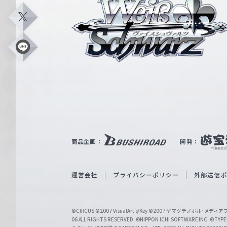
ァ
イ
X
ス
シ
L
i
ュ
n
e
ヴ
ァ
ル
ツ
｜
商品企画：
開発：
W
e
i
運営会社
プライバシーポリシー
外部送信
ß
S
©CIRCUS
©2007 VisualArt's/Key
©2007 ヤマグチノボル･メデ
c
06 ALL RIGHTS RESERVED.
©NIPPON ICHI SOFTWARE INC. ©TYPE-