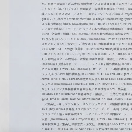
ち。
©恵比須清司・ぎん太郎
©鏡貴也・とよた瑣織
©春日みかげ・
にくＡＴＫ（ニトロプラス）
©細音啓・猫鍋蒼
©橘公司・つなこ
©
礫／ＫＡＤＯＫＡＷＡ アスキー・メディアワークス／SAO-A Projec
ght
© 2021 Ateam Entertainment Inc.
©Tokyo Broadcasting System 
スラ製作委員会 ©REKI KAWAHARA 2019 illust：abec
©AZONE 
こ／富士見書房／「デート･ア･ライブ」製作委員会
©春場ねぎ・講談
2020 夕蜜柑・狐印／KADOKAWA／防振り製作委員会
©赤坂アカ
19 ひろやまひろし・TYPE-MOON／KADOKAWA／Prisma☆Phant
ォギアＸＶ
© Koi・芳文社／ご注文はBLOOM製作委員会ですか？
©
21 CLAMP・ST design:伊藤彰 illust:Kinema citrus/獣道
©理不尽
UMEREI PROJECT
©CIRCUS/ ©HIKOSEN
©2001-2021 CIRCUS
© S
ドル同好会
©クール教信者／双葉社
©和久井健・講談社／アニメ「
OKAWA 富士見書房刊/「デート・ア・ライブⅡ」製作委員会
©201
ＰＰＡ ©丸山くがね・KADOKAWA刊／オーバーロード4製作委員会
©
ラップ/ありふれた製作委員会
© 2020 DONUTS Co. Ltd. All Rights R
erved.
©2001-2022 CIRCUS
©荒木飛呂彦&LUCKY LAND COMM
レックス
©KADOKAWA CORPORATION 2023
©SNK CORPORATION 
かしトライアングル製作委員会
©赤坂アカ×横槍メンゴ／集英社・
©HAKAMA Inc
©Bushiroad
©春場ねぎ・講談社／「五等分の花嫁∽
@STER™& ©Bandai Namco Entertainment Inc.
©ATLUS ©SEGA All 
一／集英社・キャプテン翼シーズン２ ジュニアユース編製作委員会
ARTS/Key
©2024 劇場版「ウマ娘 プリティーダービー 新時代の扉
ラブライブ！蓮ノ空女学院スクールアイドルクラブ
©内藤マーシー
沢恵一/KADOKAWA/GGO2 Project
©丸山くがね・KADOKAWA刊
隊 ©松本直也／集英社
©原悠衣・芳文社／劇場版きんいろモザイク Than
d.
©ATLUS. ©SEGA.
©GIRLS und PANZER Projekt
©GIRLS und PAN