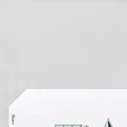
Share
ヴ