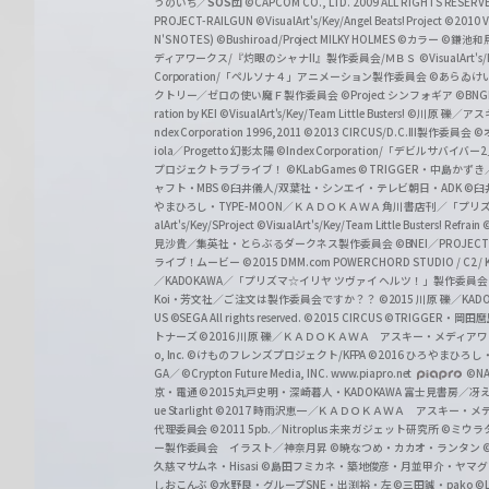
うのいぢ／
SOS団
©CAPCOM CO., LTD. 2009 ALL RIGHTS RESERV
h
PROJECT-RAILGUN
©VisualArt's/Key/Angel Beats! Project
©2010 Vi
w
N'S NOTES)
©Bushiroad/Project MILKY HOLMES
©カラー
©鎌池和馬
ディアワークス/『灼眼のシャナII』製作委員会/ＭＢＳ
©VisualArt's
a
Corporation/「ペルソナ４」アニメーション製作委員会
©あらゐけ
クトリー／ゼロの使い魔Ｆ製作委員会
©Project シンフォギア
©BNG
r
ration by KEI
©VisualArt's/Key/Team Little Busters!
©川原 礫／アスキ
z
ndex Corporation 1996,2011
©2013 CIRCUS/D.C.III製作委員会
©
iola／Progetto 幻影太陽
©Index Corporation/「デビルサバ
プロジェクトラブライブ！
©KLabGames
© TRIGGER・中島か
ャフト・MBS
©臼井儀人/双葉社・シンエイ・テレビ朝日・ADK
©臼
やまひろし・TYPE-MOON／ＫＡＤＯＫＡＷＡ 角川書店刊／「プ
alArt's/Key/SProject
©VisualArt's/Key/Team Little Busters! Refrain
見沙貴／集英社・とらぶるダークネス製作委員会
©BNEI／PROJECT 
ライブ！ムービー
©2015 DMM.com POWERCHORD STUDIO / C2 / KA
／KADOKAWA／「プリズマ☆イリヤ ツヴァイ ヘルツ！」製作委員
Koi・芳文社／ご注文は製作委員会ですか？？
©2015 川原 礫／KA
US ©SEGA All rights reserved.
©2015 CIRCUS
©TRIGGER・岡
トナーズ
©2016 川原 礫／ＫＡＤＯＫＡＷＡ アスキー・メディアワークス刊
o, Inc. ©けものフレンズプロジェクト/KFPA
©2016 ひろやまひろし
GA／ ©Crypton Future Media, INC. www.piapro.net
©NA
京・電通
©2015丸戸史明・深崎暮人・KADOKAWA 富士見書房／
ue Starlight
©2017 時雨沢恵一／ＫＡＤＯＫＡＷＡ アスキー・メディアワー
代理委員会
©2011 5pb.／Nitroplus 未来ガジェット研究所
©ミウラ
ー製作委員会 イラスト／神奈月昇
©暁なつめ・カカオ・ランタン
久慈マサムネ・Hisasi
©島田フミカネ・築地俊彦・月並甲介・ヤマ
しおこんぶ
©水野良・グループSNE・出渕裕・左
©三田誠・pako
©