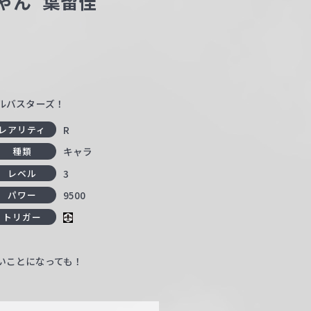
ゃん”葉留佳
トルバスターズ！
R
レアリティ
キャラ
種類
3
レベル
9500
パワー
トリガー
いことになっても！