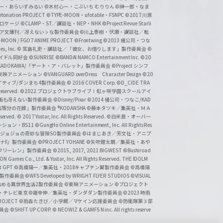
一・あらいずみるい
©木村心一・こぶいち むりりん
©榊一郎・なま
tonation PROJECT
©TYPE-MOON・ufotable・FSNPC
©2017 川原
溝口ケージ
©CLAMP・ST／講談社・NEP・NHK
©Project Revue Starli
タジア文庫刊／冴えない♭な製作委員会
©川上泰樹・伏瀬・講談社／転
-MOON / FGO7 ANIME PROJECT
©Frontwing
©2013 橘公司・つな
s, Inc.
© 宮島礼吏・講談社／「彼女、お借りします」製作委員会
©
アイドル同好会
©SUNRISE ©BANDAI NAMCO Entertainment Inc.
©20
/KADOKAWA/「デート・ア・バレット」製作委員会
©Project シンフ
東映アニメーション
©VANGUARD overDress Character Design ©20
イティブ/ダンまち4製作委員会
© 2016 COVER Corp.
©D_CIDE TRA
 reserved.
©2022 プロジェクトラブライブ！虹ヶ咲学園スクールアイ
／映画も冴えない製作委員会
©Disney/Pixar
©2014 橘公司・つなこ/KAD
分の花嫁」製作委員会 ®KODANSHA
©藤本タツキ／集英社・ＭＡ
eserved.
© 2017 Yostar, Inc. All Rights Reserved.
©白米良・オーバー
メーション・BS11
©GungHo Online Entertainment, Inc. All Rights Res
/集英社・ジョジョの奇妙な冒険SO製作委員会
©はまじあき／芳文社・アニプ
ナF』製作委員会
©PROJECT YOHANE
©矢吹健太朗／集英社・あや
フリーレン」製作委員会
©2015, 2017, 2021 BIGWEST
©Bushiroad
N Games Co., Ltd. & Yostar, Inc. All Rights Reserved. THE IDOLM
t GPT
©高橋陽一／集英社・2018キャプテン翼製作委員会
©高橋陽
」製作委員会
©WFS Developed by WRIGHT FLYER STUDIOS
©VISUAL
ら始める異世界生活2製作委員会
©東映アニメーション
©プロジェクト
会・テレビ東京
©龍幸伸／集英社・ダンダダン製作委員会
©2023 時雨
PROJECT
©雨森たきび／小学館／マケイン応援委員会
©防衛隊第３部
委員会
©SHIFT UP CORP.
© NEOWIZ & GAMFS N inc. All rights reserve