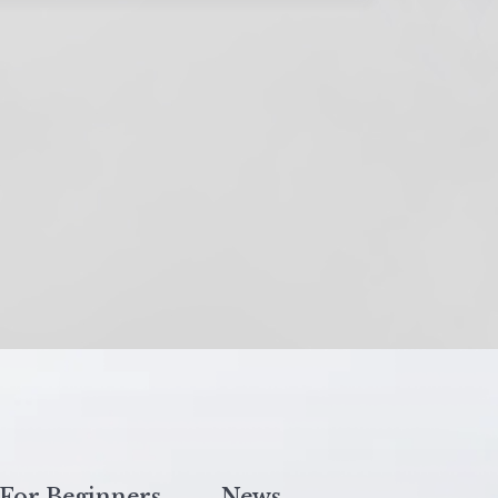
For Beginners
News