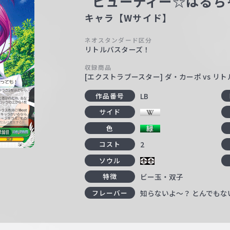
“ビューティー☆はるち
キャラ【Wサイド】
ネオスタンダード区分
リトルバスターズ！
収録商品
[エクストラブースター] ダ・カーポ vs リ
LB
作品番号
サイド
色
2
コスト
ソウル
ビー玉・双子
特徴
知らないよ～？ とんでもな
フレーバー