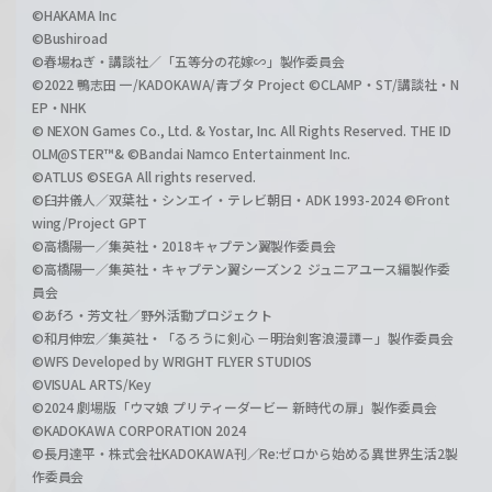
©HAKAMA Inc
©Bushiroad
©春場ねぎ・講談社／「五等分の花嫁∽」製作委員会
©2022 鴨志田 一/KADOKAWA/青ブタ Project ©CLAMP・ST/講談社・N
EP・NHK
© NEXON Games Co., Ltd. & Yostar, Inc. All Rights Reserved. THE ID
OLM@STER™& ©Bandai Namco Entertainment Inc.
©ATLUS ©SEGA All rights reserved.
©臼井儀人／双葉社・シンエイ・テレビ朝日・ADK 1993-2024 ©Front
wing/Project GPT
©高橋陽一／集英社・2018キャプテン翼製作委員会
©高橋陽一／集英社・キャプテン翼シーズン２ ジュニアユース編製作委
員会
©あfろ・芳文社／野外活動プロジェクト
©和月伸宏／集英社・「るろうに剣心 －明治剣客浪漫譚－」製作委員会
©WFS Developed by WRIGHT FLYER STUDIOS
©VISUAL ARTS/Key
©2024 劇場版「ウマ娘 プリティーダービー 新時代の扉」製作委員会
©KADOKAWA CORPORATION 2024
©長月達平・株式会社KADOKAWA刊／Re:ゼロから始める異世界生活2製
作委員会