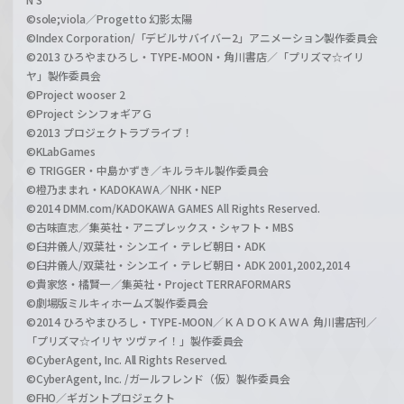
©sole;viola／Progetto 幻影太陽
©Index Corporation/「デビルサバイバー2」アニメーション製作委員会
©2013 ひろやまひろし・TYPE-MOON・角川書店／「プリズマ☆イリ
ヤ」製作委員会
©Project wooser 2
©Project シンフォギアＧ
©2013 プロジェクトラブライブ！
©KLabGames
© TRIGGER・中島かずき／キルラキル製作委員会
©橙乃ままれ・KADOKAWA／NHK・NEP
©2014 DMM.com/KADOKAWA GAMES All Rights Reserved.
©古味直志／集英社・アニプレックス・シャフト・MBS
©臼井儀人/双葉社・シンエイ・テレビ朝日・ADK
©臼井儀人/双葉社・シンエイ・テレビ朝日・ADK 2001,2002,2014
©貴家悠・橘賢一／集英社・Project TERRAFORMARS
©劇場版ミルキィホームズ製作委員会
©2014 ひろやまひろし・TYPE-MOON／ＫＡＤＯＫＡＷＡ 角川書店刊／
「プリズマ☆イリヤ ツヴァイ！」製作委員会
©CyberAgent, Inc. All Rights Reserved.
©CyberAgent, Inc. /ガールフレンド（仮）製作委員会
©FHO／ギガントプロジェクト