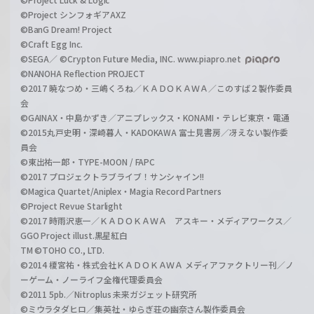
©Project シンフォギアAXZ
©BanG Dream! Project
©Craft Egg Inc.
©SEGA／ ©Crypton Future Media, INC. www.piapro.net
©NANOHA Reflection PROJECT
©2017 暁なつめ・三嶋くろね／ＫＡＤＯＫＡＷＡ／このすば２製作委員
会
©GAINAX・中島かずき／アニプレックス・KONAMI・テレビ東京・電通
©2015丸戸史明・深崎暮人・KADOKAWA 富士見書房／冴えない製作委
員会
©東出祐一郎・TYPE-MOON / FAPC
©2017 プロジェクトラブライブ！サンシャイン!!
©Magica Quartet/Aniplex・Magia Record Partners
©Project Revue Starlight
©2017 時雨沢恵一／ＫＡＤＯＫＡＷＡ アスキー・メディアワークス／
GGO Project illust.黒星紅白
TM ©TOHO CO., LTD.
©2014 榎宮祐・株式会社ＫＡＤＯＫＡＷＡ メディアファクトリー刊／ノ
ーゲーム・ノーライフ全権代理委員会
©2011 5pb.／Nitroplus 未来ガジェット研究所
©ミウラタダヒロ／集英社・ゆらぎ荘の幽奈さん製作委員会