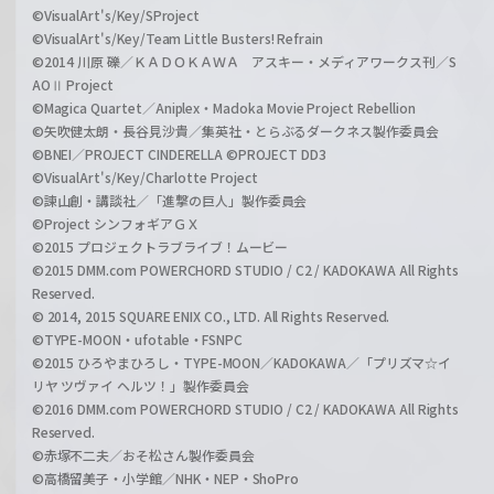
©VisualArt's/Key/SProject
©VisualArt's/Key/Team Little Busters! Refrain
©2014 川原 礫／ＫＡＤＯＫＡＷＡ アスキー・メディアワークス刊／S
AOⅡ Project
©Magica Quartet／Aniplex・Madoka Movie Project Rebellion
©矢吹健太朗・長谷見沙貴／集英社・とらぶるダークネス製作委員会
©BNEI／PROJECT CINDERELLA ©PROJECT DD3
©VisualArt's/Key/Charlotte Project
©諫山創・講談社／「進撃の巨人」製作委員会
©Project シンフォギアＧＸ
©2015 プロジェクトラブライブ！ムービー
©2015 DMM.com POWERCHORD STUDIO / C2 / KADOKAWA All Rights
Reserved.
© 2014, 2015 SQUARE ENIX CO., LTD. All Rights Reserved.
©TYPE-MOON・ufotable・FSNPC
©2015 ひろやまひろし・TYPE-MOON／KADOKAWA／「プリズマ☆イ
リヤ ツヴァイ ヘルツ！」製作委員会
©2016 DMM.com POWERCHORD STUDIO / C2 / KADOKAWA All Rights
Reserved.
©赤塚不二夫／おそ松さん製作委員会
©高橋留美子・小学館／NHK・NEP・ShoPro