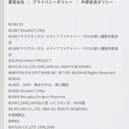
運営会社
プライバシーポリシー
外部送信ポリシー
c
f
h
f
w
i
a
©CIRCUS
c
©2007 VisualArt's/Key
r
i
©2007 ヤマグチノボル･メディアファクトリー／ゼロの使い魔製作委員
z
会
a
©2008 ヤマグチノボル･メディアファクトリー／ゼロの使い魔製作委員
l
会
C
©なのはStrikerS PROJECT
h
©ATLUS CO.,LTD.1996,2006 ALL RIGHTS RESERVED.
a
©NIPPON ICHI SOFTWARE INC. ©TYPE-MOON All Rights Reserved.
n
©SEGA
©2005、2009 美水かがみ／角川書店
n
©2008 VisualArt's/Key
e
©2009 Nitroplus/Project Phantom
l
©2007,2008,2009谷川流･いとうのいぢ／
SOS団
©CAPCOM CO., LTD. 2009 ALL RIGHTS RESERVED.
©窪岡俊之
©BNGI
©ATLUS CO.,LTD. 1996,2008