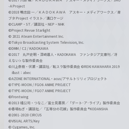
-A Project
©2018 鴨志田 一／ＫＡＤＯＫＡＷＡ アスキー・メディアワークス／青
ブタ Project イラスト／溝口ケージ
©CLAMP・ST／講談社・NEP・NHK
©Project Revue Starlight
© 2021 Ateam Entertainment Inc.
©Tokyo Broadcasting System Television, Inc.
©DMM / C2 / KADOKAWA
©2017 丸戸史明・深崎暮人・KADOKAWA ファンタジア文庫刊／冴
えない♭な製作委員会
©川上泰樹・伏瀬・講談社／転スラ製作委員会 ©REKI KAWAHARA 2019
illust：abec
©AZONE INTERNATIONAL・acus/アサルトリリィプロジェクト
©TYPE-MOON / FGO6 ANIME PROJECT
©TYPE-MOON / FGO7 ANIME PROJECT
©Frontwing
©2013 橘公司・つなこ／富士見書房／「デート･ア･ライブ」製作委員会
©春場ねぎ・講談社／「五等分の花嫁」製作委員会 ®KODANSHA
©2001-2020 CIRCUS
©VISUAL ARTS/Key
© Cygames, Inc.