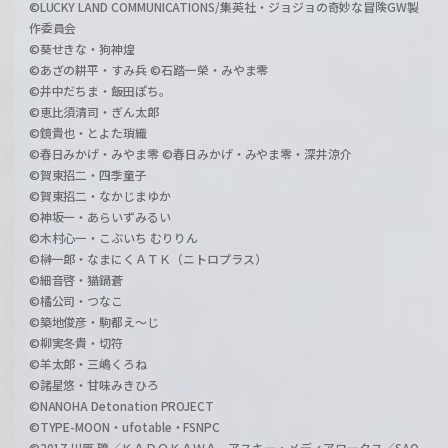
©LUCKY LAND COMMUNICATIONS/集英社・ジョジョの奇妙な冒険GW製
作委員会
©葵せきな・狗神煌
©あざの耕平・すみ兵 ©石踏一榮・みやま零
©井中だちま・飯田ぽち。
©恵比須清司・ぎん太郎
©鏡貴也・とよた瑣織
©春日みかげ・みやま零 ©春日みかげ・みやま零・深井涼介
©賀東招二・四季童子
©賀東招二・なかじまゆか
©神坂一・あらいずみるい
©木村心一・こぶいち むりりん
©榊一郎・なまにくＡＴＫ（ニトロプラス）
©細音啓・猫鍋蒼
©橘公司・つなこ
©築地俊彦・駒都え～じ
©柳実冬貴・切符
©羊太郎・三嶋くろね
©諸星悠・甘味みきひろ
©NANOHA Detonation PROJECT
©TYPE-MOON・ufotable・FSNPC
©2017 川原 礫／ＫＡＤＯＫＡＷＡ アスキー・メディアワークス／SAO