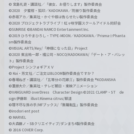
© 宮島礼吏・講談社／「彼女、お借りします」製作委員会
©2020 夕蜜柑・狐印／KADOKAWA／防振り製作委員会
©赤坂アカ／集英社・かぐや様は告らせたい製作委員会
©2020 プロジェクトラブライブ！虹ヶ咲学園スクールアイドル同好会
©SUNRISE ©BANDAI NAMCO Entertainment Inc.
©2019 ひろやまひろし・TYPE-MOON／KADOKAWA／Prisma☆Phanta
sm製作委員会
©VISUAL ARTS/Key/「神様になった日」Project
©2020 東出祐一郎・橘公司・NOCO/KADOKAWA/「デート・ア・バレッ
ト」製作委員会
©Project シンフォギアＸＶ
© Koi・芳文社／ご注文はBLOOM製作委員会ですか？
©春場ねぎ・講談社／「五等分の花嫁∬」製作委員会 ®KODANSHA
©葦原大介／集英社・テレビ朝日・東映アニメーション
©VANGUARD overDress Character Design ©2021 CLAMP・ST de
sign:伊藤彰 illust:Kinema citrus/獣道
©理不尽な孫の手/MFブックス/「無職転生」製作委員会
©irodori ent post
© MARVEL
©大森藤ノ・SBクリエイティブ/ダンまち4製作委員会
© 2016 COVER Corp.