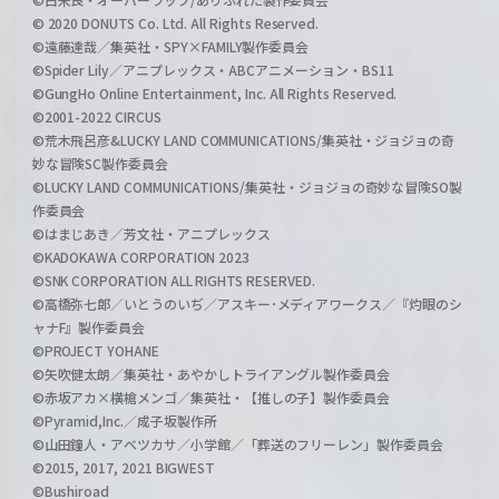
© 2020 DONUTS Co. Ltd. All Rights Reserved.
©遠藤達哉／集英社・SPY×FAMILY製作委員会
©Spider Lily／アニプレックス・ABCアニメーション・BS11
©GungHo Online Entertainment, Inc. All Rights Reserved.
©2001-2022 CIRCUS
©荒木飛呂彦&LUCKY LAND COMMUNICATIONS/集英社・ジョジョの奇
妙な冒険SC製作委員会
©LUCKY LAND COMMUNICATIONS/集英社・ジョジョの奇妙な冒険SO製
作委員会
©はまじあき／芳文社・アニプレックス
©KADOKAWA CORPORATION 2023
©SNK CORPORATION ALL RIGHTS RESERVED.
©高橋弥七郎／いとうのいぢ／アスキー･メディアワークス／『灼眼のシ
ャナF』製作委員会
©PROJECT YOHANE
©矢吹健太朗／集英社・あやかしトライアングル製作委員会
©赤坂アカ×横槍メンゴ／集英社・【推しの子】製作委員会
©Pyramid,Inc.／成子坂製作所
©山田鐘人・アベツカサ／小学館／「葬送のフリーレン」製作委員会
©2015, 2017, 2021 BIGWEST
©Bushiroad