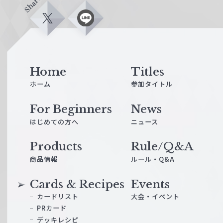
Share
X
L
i
n
e
Home
Titles
ホーム
参加タイトル
For Beginners
News
はじめての方へ
ニュース
Products
Rule/Q&A
商品情報
ルール・Q&A
Cards & Recipes
Events
カードリスト
大会・イベント
PRカード
デッキレシピ