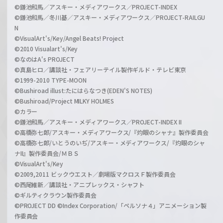
©鎌池和馬／アスキー・メディアワークス／PROJECT-INDEX
©鎌池和馬／冬川基／アスキー・メディアワークス／PROJECT-RAILGU
N
©VisualArt's/Key/Angel Beats! Project
©2010 Visualart's/Key
©なのはA's PROJECT
©真島ヒロ／講談社・フェアリーテイル製作ギルド・テレビ東京
©1999-2010 TYPE-MOON
©Bushiroad illust:たにはらなつき(EDEN'S NOTES)
©Bushiroad/Project MILKY HOLMES
©カラー
©鎌池和馬／アスキー・メディアワークス／PROJECT-INDEX II
©高橋弥七郎/アスキー・メディアワークス/『灼眼のシャナ』製作委員会
©高橋弥七郎/いとうのいぢ/アスキー・メディアワークス/『灼眼のシャ
ナII』製作委員会/ＭＢＳ
©VisualArt's/Key
©2009,2011 ビックウエスト／劇場版マクロスＦ製作委員会
©西尾維新／講談社・アニプレックス・シャフト
©ギルティクラウン製作委員会
©PROJECT DD ©Index Corporation/「ペルソナ４」アニメーション製
作委員会