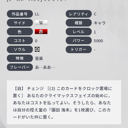
LL
C
作品番号
レアリティ
キャラ
サイド
種類
1
色
レベル
0
5000
コスト
パワー
-
ソウル
トリガー
音楽
特徴
あ…ああ…
フレーバー
【自】 チェンジ ［(2) このカードをクロック置場に
置く］ あなたのクライマックスフェイズの始めに、
あなたはコストを払ってよい。そうしたら、あなた
は自分の控え室の「園田 海未」を1枚選び、このカ
ードがいた枠に置く。