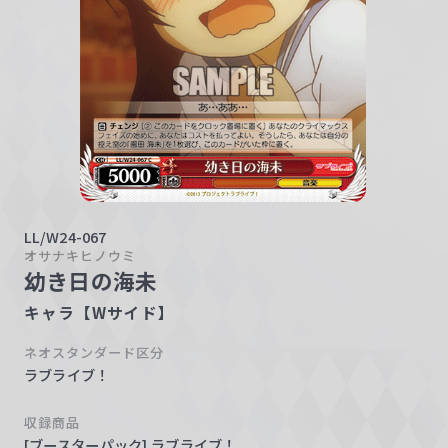
w
a
r
z
LL/W24-067
オサナキヒノウミ
幼き日の海未
キャラ【Wサイド】
ネオスタンダード区分
ラブライブ！
収録商品
[ブースターパック] ラブライブ！