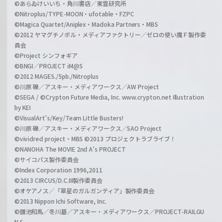
©あらゐけいいち・角川書店／東雲研究所
©Nitroplus/TYPE-MOON・ufotable・FZPC
©Magica Quartet/Aniplex・Madoka Partners・MBS
©2012 ヤマグチノボル・メディアファクトリー／ゼロの使い魔Ｆ製作委
員会
©Project シンフォギア
©BNGI／PROJECT iM@S
©2012 MAGES./5pb./Nitroplus
©川原 礫／アスキー・メディアワークス／AW Project
©SEGA / ©Crypton Future Media, Inc. www.crypton.net Illustration
by KEI
©VisualArt's/Key/Team Little Busters!
©川原 礫／アスキー・メディアワークス／SAO Project
©vividred project・MBS ©2013 プロジェクトラブライブ！
©NANOHA The MOVIE 2nd A's PROJECT
©サイコパス製作委員会
©Index Corporation 1996,2011
©2013 CIRCUS/D.C.III製作委員会
©オケアノス／「翠星のガルガンティア」製作委員会
©2013 Nippon Ichi Software, Inc.
©鎌池和馬／冬川基／アスキー・メディアワークス／PROJECT-RAILGU
N S