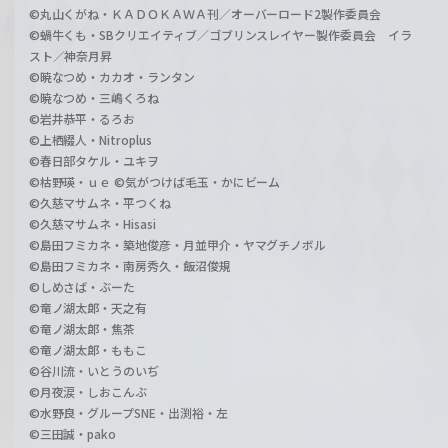
©丸山くがね・ＫＡＤＯＫＡＷＡ刊／オーバーロード2製作委員会
©蝸牛くも・SBクリエイティブ／ゴブリンスレイヤー製作委員会 イラ
スト／神奈月昇
©暁なつめ・カカオ・ランタン
©暁なつめ・三嶋くろね
©岩井恭平・るろお
©上栖綴人・Nitroplus
©春日部タケル・ユキヲ
©枯野瑛・ｕｅ ©気がつけば毛玉・かにビーム
©久慈マサムネ・平つくね
©久慈マサムネ・Hisasi
©島田フミカネ・築地俊彦・月並甲介・ヤマグチノボル
©島田フミカネ・南房秀久・飯沼俊規
©しめさば・ぶーた
©竜ノ湖太郎・天之有
©竜ノ湖太郎・焦茶
©竜ノ湖太郎・ももこ
©谷川流・いとうのいぢ
©月夜涙・しおこんぶ
©水野良・グループSNE・出渕裕・左
©三田誠・pako