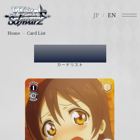
メ
ヴ
ニ
ァ
JP
EN
ュ
イ
ー
ス
Home
Card List
シ
ュ
Card List
ヴ
ァ
カードリスト
ル
ツ
｜
W
e
i
ß
S
c
h