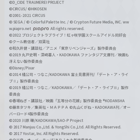
©D_CIDE TRAUMEREI PROJECT
©CIRCUS/ ©HIKOSEN
©2001-2021 CIRCUS
© SEGA / © Colorful Palette Inc. / © Crypton Future Media, INC. ww
w.piapro.net
All rights reserved.
©2022 プロジェクトラブライブ！虹ヶ咲学園スクールアイドル同好会
©クール教信者／双葉社
©和久井健・講談社／アニメ「東京リベンジャーズ」製作委員会
©2019 丸戸史明・深崎暮人・KADOKAWA ファンタジア文庫刊／映画も
冴えない製作委員会
©Disney/Pixar
©2014 橘公司・つなこ/KADOKAWA 富士見書房刊/「デート・ア・ライ
ブⅡ」製作委員会
©2019 橘公司・つなこ／KADOKAWA／「デート・ア・ライブⅢ」製作
委員会
©春場ねぎ・講談社／映画「五等分の花嫁」製作委員会 ®KODANSHA
©藤本タツキ／集英社・ＭＡＰＰＡ ©丸山くがね・KADOKAWA刊／オー
バーロード4製作委員会
©2020 川原 礫/KADOKAWA/SAO-P Project
© 2017 Manjuu Co.,Ltd. & YongShi Co.,Ltd. All Rights Reserved.
© 2017 Yostar, Inc. All Rights Reserved.
©白米良・オーバーラップ/ありふれた製作委員会