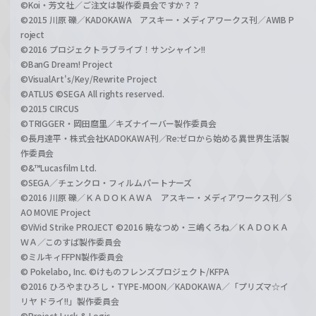
©Koi・芳文社／ご注文は製作委員会ですか？？
©2015 川原 礫／KADOKAWA アスキー・メディアワークス刊／AWIB P
roject
©2016 プロジェクトラブライブ！サンシャイン!!
©BanG Dream! Project
©VisualArt's/Key/Rewrite Project
©ATLUS ©SEGA All rights reserved.
©2015 CIRCUS
©TRIGGER・岡田麿里／キズナイーバー製作委員会
©長月達平・株式会社KADOKAWA刊／Re:ゼロから始める異世界生活製
作委員会
©&™Lucasfilm Ltd.
©SEGA／チェンクロ・フィルムパートナーズ
©2016 川原 礫／ＫＡＤＯＫＡＷＡ アスキー・メディアワークス刊／S
AO MOVIE Project
©ViVid Strike PROJECT ©2016 暁なつめ・三嶋くろね／ＫＡＤＯＫＡ
ＷＡ／このすば製作委員会
©ミルキィFFPN製作委員会
© Pokelabo, Inc. ©けものフレンズプロジェクト/KFPA
©2016 ひろやまひろし・TYPE-MOON／KADOKAWA／「プリズマ☆イ
リヤ ドライ!!」製作委員会
©Project Luck & Logic