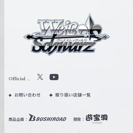
ヴ
ァ
イ
ス
シ
ュ
ヴ
ァ
ル
Official
X
Y
ツ
o
｜
お問い合わせ
取り扱い店舗一覧
u
W
T
e
u
i
b
商品企画：
開発：
ß
e
S
O