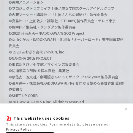
©東映アニメーション
©プロジェクトラブライブ！蓮ノ空女学院スクールアイドルクラブ
©内藤マーシー・講談社／「甘神さんちの縁結び」製作委員会
©真島ヒロ・上田敦夫・講談社／FT100YQ製作委員会・テレビ東京
©龍幸伸／集英社・ダンダダン製作委員会
©2023 時雨沢恵一/KADOKAWA/GGO2 Project
©丸山くがね・KADOKAWA刊／劇場版「オーバーロード」聖王国編製作
委員会
© 2023 あおぎり高校 / viviON, inc.
©NANOHA 20th PROJECT
©雨森たきび／小学館／マケイン応援委員会
©防衛隊第３部隊 ©松本直也／集英社
©原悠衣・芳文社／劇場版きんいろモザイク Thank you!! 製作委員会
©長月達平・株式会社KADOKAWA刊／Re:ゼロから始める異世界生活3製
作委員会
©SHIFT UP CORP.
© NEOWIZ & GAMFS N inc. All rights reserved.
©ATLUS. ©SEGA.
✕
©GIRLS und PANZER Projekt
This website uses cookies
©GIRLS und PANZER Film Projekt
This site uses cookies. For more details, please see our
©GIRLS und PANZER Finale Projekt
Privacy Policy
.