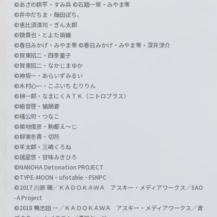
©あざの耕平・すみ兵 ©石踏一榮・みやま零
©井中だちま・飯田ぽち。
©恵比須清司・ぎん太郎
©鏡貴也・とよた瑣織
©春日みかげ・みやま零 ©春日みかげ・みやま零・深井涼介
©賀東招二・四季童子
©賀東招二・なかじまゆか
©神坂一・あらいずみるい
©木村心一・こぶいち むりりん
©榊一郎・なまにくＡＴＫ（ニトロプラス）
©細音啓・猫鍋蒼
©橘公司・つなこ
©築地俊彦・駒都え～じ
©柳実冬貴・切符
©羊太郎・三嶋くろね
©諸星悠・甘味みきひろ
©NANOHA Detonation PROJECT
©TYPE-MOON・ufotable・FSNPC
©2017 川原 礫／ＫＡＤＯＫＡＷＡ アスキー・メディアワークス／SAO
-A Project
©2018 鴨志田 一／ＫＡＤＯＫＡＷＡ アスキー・メディアワークス／青