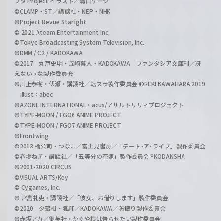
ブタ Project イラスト／溝口ケージ
©CLAMP・ST／講談社・NEP・NHK
©Project Revue Starlight
© 2021 Ateam Entertainment Inc.
©Tokyo Broadcasting System Television, Inc.
©DMM / C2 / KADOKAWA
©2017 丸戸史明・深崎暮人・KADOKAWA ファンタジア文庫刊／冴
えない♭な製作委員会
©川上泰樹・伏瀬・講談社／転スラ製作委員会 ©REKI KAWAHARA 2019
illust：abec
©AZONE INTERNATIONAL・acus/アサルトリリィプロジェクト
©TYPE-MOON / FGO6 ANIME PROJECT
©TYPE-MOON / FGO7 ANIME PROJECT
©Frontwing
©2013 橘公司・つなこ／富士見書房／「デート･ア･ライブ」製作委員会
©春場ねぎ・講談社／「五等分の花嫁」製作委員会 ®KODANSHA
©2001-2020 CIRCUS
©VISUAL ARTS/Key
© Cygames, Inc.
© 宮島礼吏・講談社／「彼女、お借りします」製作委員会
©2020 夕蜜柑・狐印／KADOKAWA／防振り製作委員会
©赤坂アカ／集英社・かぐや様は告らせたい製作委員会