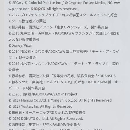
© SEGA / © Colorful Palette Inc. / © Crypton Future Media, INC. ww
w.piapro.net
All rights reserved.
©2022 プロジェクトラブライブ！虹ヶ咲学園スクールアイドル同好会
©クール教信者／双葉社
©和久井健・講談社／アニメ「東京リベンジャーズ」製作委員会
©2019 丸戸史明・深崎暮人・KADOKAWA ファンタジア文庫刊／映画も
冴えない製作委員会
©Disney/Pixar
©2014 橘公司・つなこ/KADOKAWA 富士見書房刊/「デート・ア・ライ
ブⅡ」製作委員会
©2019 橘公司・つなこ／KADOKAWA／「デート・ア・ライブⅢ」製作
委員会
©春場ねぎ・講談社／映画「五等分の花嫁」製作委員会 ®KODANSHA
©藤本タツキ／集英社・ＭＡＰＰＡ ©丸山くがね・KADOKAWA刊／オー
バーロード4製作委員会
©2020 川原 礫/KADOKAWA/SAO-P Project
© 2017 Manjuu Co.,Ltd. & YongShi Co.,Ltd. All Rights Reserved.
© 2017 Yostar, Inc. All Rights Reserved.
©白米良・オーバーラップ/ありふれた製作委員会
© 2020 DONUTS Co. Ltd. All Rights Reserved.
©遠藤達哉／集英社・SPY×FAMILY製作委員会