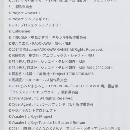
©2013 ひろやまひろし・TYPE-MOON・角川書店／「プリズマ☆イリ
ヤ」製作委員会
©Project wooser 2
©Project シンフォギアＧ
©2013 プロジェクトラブライブ！
©KLabGames
© TRIGGER・中島かずき／キルラキル製作委員会
©橙乃ままれ・KADOKAWA／NHK・NEP
©2014 DMM.com/KADOKAWA GAMES All Rights Reserved.
©古味直志／集英社・アニプレックス・シャフト・MBS
©臼井儀人/双葉社・シンエイ・テレビ朝日・ADK
©臼井儀人/双葉社・シンエイ・テレビ朝日・ADK 2001,2002,2014
©貴家悠・橘賢一／集英社・Project TERRAFORMARS
©劇場版ミルキィホームズ製作委員会
©2014 ひろやまひろし・TYPE-MOON／ＫＡＤＯＫＡＷＡ 角川書店刊／
「プリズマ☆イリヤ ツヴァイ！」製作委員会
©CyberAgent, Inc. All Rights Reserved.
©CyberAgent, Inc. /ガールフレンド（仮）製作委員会
©FHO／ギガントプロジェクト
©VisualArt's/Key/SProject
©VisualArt's/Key/Team Little Busters! Refrain
©2014 川原 礫／ＫＡＤＯＫＡＷＡ アスキー・メディアワークス刊／S