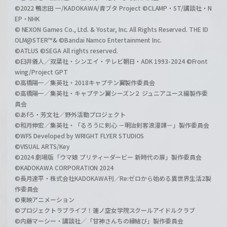
©2022 鴨志田 一/KADOKAWA/青ブタ Project ©CLAMP・ST/講談社・N
EP・NHK
© NEXON Games Co., Ltd. & Yostar, Inc. All Rights Reserved. THE ID
OLM@STER™& ©Bandai Namco Entertainment Inc.
©ATLUS ©SEGA All rights reserved.
©臼井儀人／双葉社・シンエイ・テレビ朝日・ADK 1993-2024 ©Front
wing/Project GPT
©高橋陽一／集英社・2018キャプテン翼製作委員会
©高橋陽一／集英社・キャプテン翼シーズン２ ジュニアユース編製作委
員会
©あfろ・芳文社／野外活動プロジェクト
©和月伸宏／集英社・「るろうに剣心 －明治剣客浪漫譚－」製作委員会
©WFS Developed by WRIGHT FLYER STUDIOS
©VISUAL ARTS/Key
©2024 劇場版「ウマ娘 プリティーダービー 新時代の扉」製作委員会
©KADOKAWA CORPORATION 2024
©長月達平・株式会社KADOKAWA刊／Re:ゼロから始める異世界生活2製
作委員会
©東映アニメーション
©プロジェクトラブライブ！蓮ノ空女学院スクールアイドルクラブ
©内藤マーシー・講談社／「甘神さんちの縁結び」製作委員会