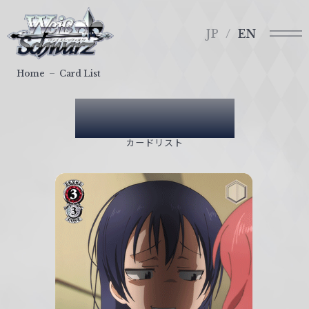
メ
ヴ
ニ
ァ
JP
EN
ュ
イ
ー
ス
Home
Card List
シ
ュ
Card List
ヴ
ァ
カードリスト
ル
ツ
｜
W
e
i
ß
S
c
h