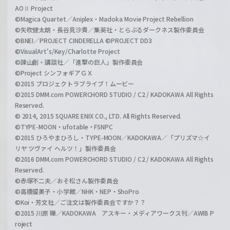
AOⅡ Project
©Magica Quartet／Aniplex・Madoka Movie Project Rebellion
©矢吹健太朗・長谷見沙貴／集英社・とらぶるダークネス製作委員会
©BNEI／PROJECT CINDERELLA ©PROJECT DD3
©VisualArt's/Key/Charlotte Project
©諫山創・講談社／「進撃の巨人」製作委員会
©Project シンフォギアＧＸ
©2015 プロジェクトラブライブ！ムービー
©2015 DMM.com POWERCHORD STUDIO / C2 / KADOKAWA All Rights
Reserved.
© 2014, 2015 SQUARE ENIX CO., LTD. All Rights Reserved.
©TYPE-MOON・ufotable・FSNPC
©2015 ひろやまひろし・TYPE-MOON／KADOKAWA／「プリズマ☆イ
リヤ ツヴァイ ヘルツ！」製作委員会
©2016 DMM.com POWERCHORD STUDIO / C2 / KADOKAWA All Rights
Reserved.
©赤塚不二夫／おそ松さん製作委員会
©高橋留美子・小学館／NHK・NEP・ShoPro
©Koi・芳文社／ご注文は製作委員会ですか？？
©2015 川原 礫／KADOKAWA アスキー・メディアワークス刊／AWIB P
roject