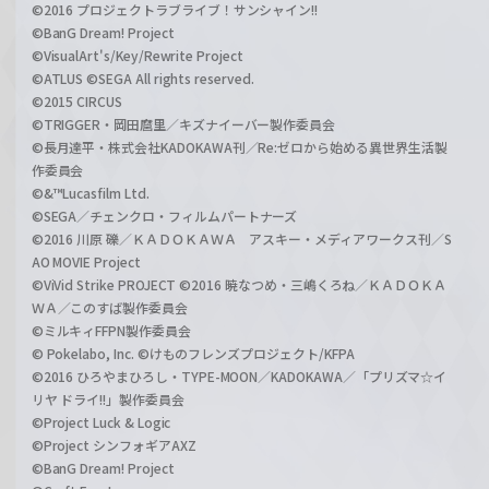
©2016 プロジェクトラブライブ！サンシャイン!!
©BanG Dream! Project
©VisualArt's/Key/Rewrite Project
©ATLUS ©SEGA All rights reserved.
©2015 CIRCUS
©TRIGGER・岡田麿里／キズナイーバー製作委員会
©長月達平・株式会社KADOKAWA刊／Re:ゼロから始める異世界生活製
作委員会
©&™Lucasfilm Ltd.
©SEGA／チェンクロ・フィルムパートナーズ
©2016 川原 礫／ＫＡＤＯＫＡＷＡ アスキー・メディアワークス刊／S
AO MOVIE Project
©ViVid Strike PROJECT ©2016 暁なつめ・三嶋くろね／ＫＡＤＯＫＡ
ＷＡ／このすば製作委員会
©ミルキィFFPN製作委員会
© Pokelabo, Inc. ©けものフレンズプロジェクト/KFPA
©2016 ひろやまひろし・TYPE-MOON／KADOKAWA／「プリズマ☆イ
リヤ ドライ!!」製作委員会
©Project Luck & Logic
©Project シンフォギアAXZ
©BanG Dream! Project