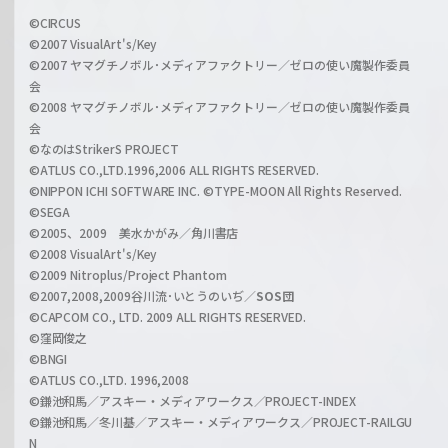
i
a
©CIRCUS
c
©2007 VisualArt's/Key
r
i
©2007 ヤマグチノボル･メディアファクトリー／ゼロの使い魔製作委員
z
会
a
©2008 ヤマグチノボル･メディアファクトリー／ゼロの使い魔製作委員
l
会
C
©なのはStrikerS PROJECT
h
©ATLUS CO.,LTD.1996,2006 ALL RIGHTS RESERVED.
a
©NIPPON ICHI SOFTWARE INC. ©TYPE-MOON All Rights Reserved.
n
©SEGA
©2005、2009 美水かがみ／角川書店
n
©2008 VisualArt's/Key
e
©2009 Nitroplus/Project Phantom
l
©2007,2008,2009谷川流･いとうのいぢ／
SOS団
©CAPCOM CO., LTD. 2009 ALL RIGHTS RESERVED.
©窪岡俊之
©BNGI
©ATLUS CO.,LTD. 1996,2008
©鎌池和馬／アスキー・メディアワークス／PROJECT-INDEX
©鎌池和馬／冬川基／アスキー・メディアワークス／PROJECT-RAILGU
N