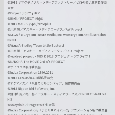
©2012 ヤマグチノボル・メディアファクトリー／ゼロの使い魔Ｆ製作委
員会
©Project シンフォギア
©BNGI／PROJECT iM@S
©2012 MAGES./5pb./Nitroplus
©川原 礫／アスキー・メディアワークス／AW Project
©SEGA / ©Crypton Future Media, Inc. www.crypton.net Illustration
by KEI
©VisualArt's/Key/Team Little Busters!
©川原 礫／アスキー・メディアワークス／SAO Project
©vividred project・MBS ©2013 プロジェクトラブライブ！
©NANOHA The MOVIE 2nd A's PROJECT
©サイコパス製作委員会
©Index Corporation 1996,2011
©2013 CIRCUS/D.C.III製作委員会
©オケアノス／「翠星のガルガンティア」製作委員会
©2013 Nippon Ichi Software, Inc.
©鎌池和馬／冬川基／アスキー・メディアワークス／PROJECT-RAILGU
N S
©sole;viola／Progetto 幻影太陽
©Index Corporation/「デビルサバイバー2」アニメーション製作委員会