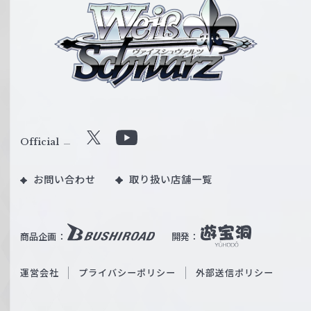
ァ
イ
ス
シ
ュ
ヴ
ァ
ル
Official
X
Y
ツ
o
｜
お問い合わせ
取り扱い店舗一覧
u
W
T
e
u
i
b
商品企画：
開発：
ß
e
S
O
運営会社
プライバシーポリシー
外部送信ポリシー
c
f
h
f
w