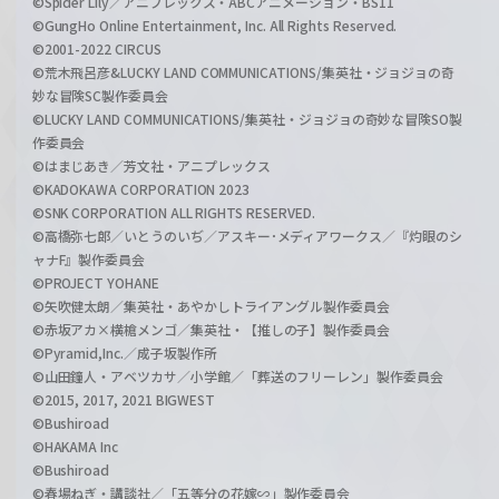
©Spider Lily／アニプレックス・ABCアニメーション・BS11
©GungHo Online Entertainment, Inc. All Rights Reserved.
©2001-2022 CIRCUS
©荒木飛呂彦&LUCKY LAND COMMUNICATIONS/集英社・ジョジョの奇
妙な冒険SC製作委員会
©LUCKY LAND COMMUNICATIONS/集英社・ジョジョの奇妙な冒険SO製
作委員会
©はまじあき／芳文社・アニプレックス
©KADOKAWA CORPORATION 2023
©SNK CORPORATION ALL RIGHTS RESERVED.
©高橋弥七郎／いとうのいぢ／アスキー･メディアワークス／『灼眼のシ
ャナF』製作委員会
©PROJECT YOHANE
©矢吹健太朗／集英社・あやかしトライアングル製作委員会
©赤坂アカ×横槍メンゴ／集英社・【推しの子】製作委員会
©Pyramid,Inc.／成子坂製作所
©山田鐘人・アベツカサ／小学館／「葬送のフリーレン」製作委員会
©2015, 2017, 2021 BIGWEST
©Bushiroad
©HAKAMA Inc
©Bushiroad
©春場ねぎ・講談社／「五等分の花嫁∽」製作委員会