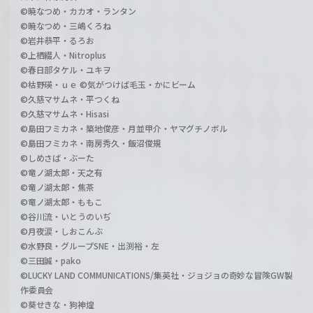
©暁なつめ・カカオ・ランタン
©暁なつめ・三嶋くろね
©岩井恭平・るろお
©上栖綴人・Nitroplus
©春日部タケル・ユキヲ
©枯野瑛・ｕｅ ©気がつけば毛玉・かにビーム
©久慈マサムネ・平つくね
©久慈マサムネ・Hisasi
©島田フミカネ・築地俊彦・月並甲介・ヤマグチノボル
©島田フミカネ・南房秀久・飯沼俊規
©しめさば・ぶーた
©竜ノ湖太郎・天之有
©竜ノ湖太郎・焦茶
©竜ノ湖太郎・ももこ
©谷川流・いとうのいぢ
©月夜涙・しおこんぶ
©水野良・グループSNE・出渕裕・左
©三田誠・pako
©LUCKY LAND COMMUNICATIONS/集英社・ジョジョの奇妙な冒険GW製
作委員会
©葵せきな・狗神煌