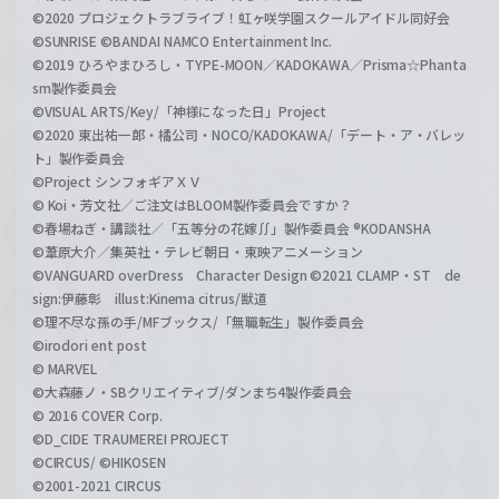
©2020 プロジェクトラブライブ！虹ヶ咲学園スクールアイドル同好会
©SUNRISE ©BANDAI NAMCO Entertainment Inc.
©2019 ひろやまひろし・TYPE-MOON／KADOKAWA／Prisma☆Phanta
sm製作委員会
©VISUAL ARTS/Key/「神様になった日」Project
©2020 東出祐一郎・橘公司・NOCO/KADOKAWA/「デート・ア・バレッ
ト」製作委員会
©Project シンフォギアＸＶ
© Koi・芳文社／ご注文はBLOOM製作委員会ですか？
©春場ねぎ・講談社／「五等分の花嫁∬」製作委員会 ®KODANSHA
©葦原大介／集英社・テレビ朝日・東映アニメーション
©VANGUARD overDress Character Design ©2021 CLAMP・ST de
sign:伊藤彰 illust:Kinema citrus/獣道
©理不尽な孫の手/MFブックス/「無職転生」製作委員会
©irodori ent post
© MARVEL
©大森藤ノ・SBクリエイティブ/ダンまち4製作委員会
© 2016 COVER Corp.
©D_CIDE TRAUMEREI PROJECT
©CIRCUS/ ©HIKOSEN
©2001-2021 CIRCUS