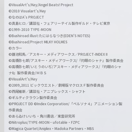
©VisualArt's/Key/Angel Beats! Project
©2010 Visualart's/Key
©なのはA's PROJECT
©真島ヒロ／講談社・フェアリーテイル製作ギルド・テレビ東京
©1999-2010 TYPE-MOON
©Bushiroad illust:たにはらなつき(EDEN'S NOTES)
©Bushiroad/Project MILKY HOLMES
©カラー
©鎌池和馬／アスキー・メディアワークス／PROJECT-INDEX II
©高橋弥七郎/アスキー・メディアワークス/『灼眼のシャナ』製作委員会
©高橋弥七郎/いとうのいぢ/アスキー・メディアワークス/『灼眼のシャ
ナII』製作委員会/ＭＢＳ
©VisualArt's/Key
©2009,2011 ビックウエスト／劇場版マクロスＦ製作委員会
©西尾維新／講談社・アニプレックス・シャフト
©ギルティクラウン製作委員会
©PROJECT DD ©Index Corporation/「ペルソナ４」アニメーション製
作委員会
©あらゐけいいち・角川書店／東雲研究所
©Nitroplus/TYPE-MOON・ufotable・FZPC
©Magica Quartet/Aniplex・Madoka Partners・MBS