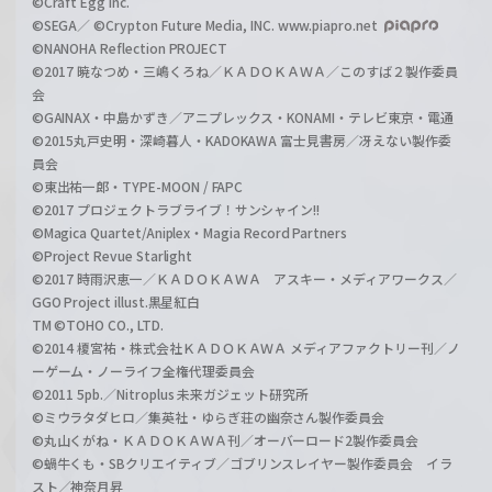
©Craft Egg Inc.
©SEGA／ ©Crypton Future Media, INC. www.piapro.net
©NANOHA Reflection PROJECT
©2017 暁なつめ・三嶋くろね／ＫＡＤＯＫＡＷＡ／このすば２製作委員
会
©GAINAX・中島かずき／アニプレックス・KONAMI・テレビ東京・電通
©2015丸戸史明・深崎暮人・KADOKAWA 富士見書房／冴えない製作委
員会
©東出祐一郎・TYPE-MOON / FAPC
©2017 プロジェクトラブライブ！サンシャイン!!
©Magica Quartet/Aniplex・Magia Record Partners
©Project Revue Starlight
©2017 時雨沢恵一／ＫＡＤＯＫＡＷＡ アスキー・メディアワークス／
GGO Project illust.黒星紅白
TM ©TOHO CO., LTD.
©2014 榎宮祐・株式会社ＫＡＤＯＫＡＷＡ メディアファクトリー刊／ノ
ーゲーム・ノーライフ全権代理委員会
©2011 5pb.／Nitroplus 未来ガジェット研究所
©ミウラタダヒロ／集英社・ゆらぎ荘の幽奈さん製作委員会
©丸山くがね・ＫＡＤＯＫＡＷＡ刊／オーバーロード2製作委員会
©蝸牛くも・SBクリエイティブ／ゴブリンスレイヤー製作委員会 イラ
スト／神奈月昇