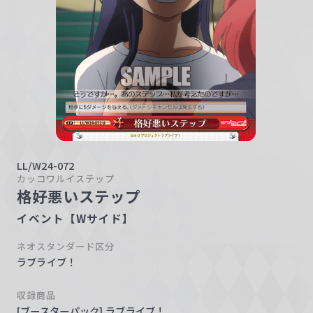
w
a
r
z
LL/W24-072
カッコワルイステップ
格好悪いステップ
イベント【Wサイド】
ネオスタンダード区分
ラブライブ！
収録商品
[ブースターパック] ラブライブ！