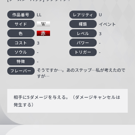
LL
U
作品番号
レアリティ
イベント
サイド
種類
3
色
レベル
3
-
コスト
パワー
-
-
ソウル
トリガー
-
特徴
そうですか…。あのステップ…私が考えたので
フレーバー
すが…
相手に5ダメージを与える。（ダメージキャンセルは
発生する）