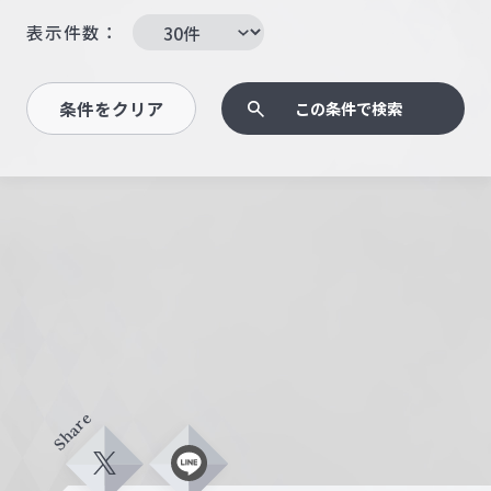
表示件数：
条件をクリア
この条件で検索
Share
X
L
i