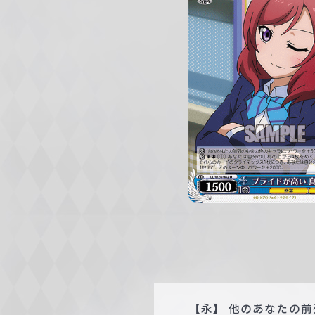
c
h
w
a
r
z
【永】 他のあなたの前