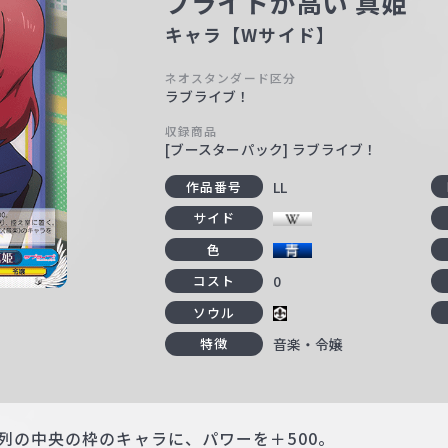
プライドが高い 真姫
キャラ【Wサイド】
ネオスタンダード区分
ラブライブ！
収録商品
[ブースターパック] ラブライブ！
LL
作品番号
サイド
色
0
コスト
ソウル
音楽・令嬢
特徴
列の中央の枠のキャラに、パワーを＋500。