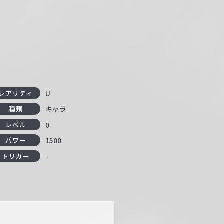
U
レアリティ
キャラ
種類
0
レベル
1500
パワー
-
トリガー