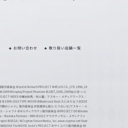
お問い合わせ
取り扱い店舗一覧
い魔製作委員会
©なのはStrikerS PROJECT
©ATLUS CO.,LTD.1996,20
©2009 Nitroplus/Project Phantom
©2007,2008,2009谷川流･いと
CT-INDEX
©鎌池和馬／冬川基／アスキー・メディアワークス／
京
©1999-2010 TYPE-MOON
©Bushiroad illust:たにはらなつき(EDE
『灼眼のシャナ』製作委員会
©高橋弥七郎/いとうのいぢ/アスキー・メ
クス・シャフト
©ギルティクラウン製作委員会
©PROJECT DD ©Index
lex・Madoka Partners・MBS
©2012 ヤマグチノボル・メディアファ
ject
©SEGA / ©Crypton Future Media, Inc. www.crypton.net Illust
NANOHA The MOVIE 2nd A's PROJECT
©サイコパス製作委員会
©I