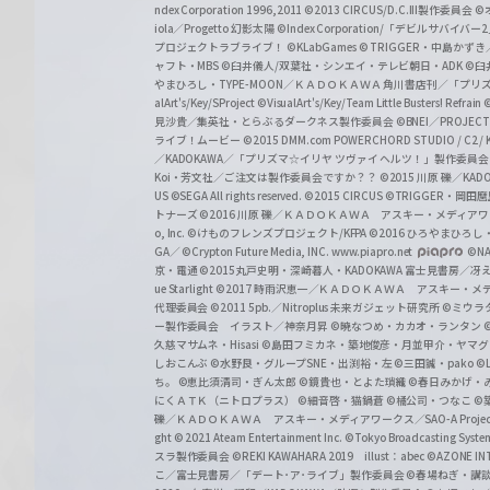
z
ndex Corporation 1996,2011
©2013 CIRCUS/D.C.III製作委員会
©
iola／Progetto 幻影太陽
©Index Corporation/「デビルサバ
プロジェクトラブライブ！
©KLabGames
© TRIGGER・中島か
ャフト・MBS
©臼井儀人/双葉社・シンエイ・テレビ朝日・ADK
©臼
やまひろし・TYPE-MOON／ＫＡＤＯＫＡＷＡ 角川書店刊／「プ
alArt's/Key/SProject
©VisualArt's/Key/Team Little Busters! Refrain
見沙貴／集英社・とらぶるダークネス製作委員会
©BNEI／PROJECT 
ライブ！ムービー
©2015 DMM.com POWERCHORD STUDIO / C2 / KA
／KADOKAWA／「プリズマ☆イリヤ ツヴァイ ヘルツ！」製作委員
Koi・芳文社／ご注文は製作委員会ですか？？
©2015 川原 礫／KA
US ©SEGA All rights reserved.
©2015 CIRCUS
©TRIGGER・岡
トナーズ
©2016 川原 礫／ＫＡＤＯＫＡＷＡ アスキー・メディアワークス刊
o, Inc. ©けものフレンズプロジェクト/KFPA
©2016 ひろやまひろし
GA／ ©Crypton Future Media, INC. www.piapro.net
©NA
京・電通
©2015丸戸史明・深崎暮人・KADOKAWA 富士見書房／
ue Starlight
©2017 時雨沢恵一／ＫＡＤＯＫＡＷＡ アスキー・メディアワー
代理委員会
©2011 5pb.／Nitroplus 未来ガジェット研究所
©ミウラ
ー製作委員会 イラスト／神奈月昇
©暁なつめ・カカオ・ランタン
久慈マサムネ・Hisasi
©島田フミカネ・築地俊彦・月並甲介・ヤマ
しおこんぶ
©水野良・グループSNE・出渕裕・左
©三田誠・pako
©
ち。
©恵比須清司・ぎん太郎
©鏡貴也・とよた瑣織
©春日みかげ・
にくＡＴＫ（ニトロプラス）
©細音啓・猫鍋蒼
©橘公司・つなこ
©
礫／ＫＡＤＯＫＡＷＡ アスキー・メディアワークス／SAO-A Projec
ght
© 2021 Ateam Entertainment Inc.
©Tokyo Broadcasting System 
スラ製作委員会 ©REKI KAWAHARA 2019 illust：abec
©AZONE 
こ／富士見書房／「デート･ア･ライブ」製作委員会
©春場ねぎ・講談