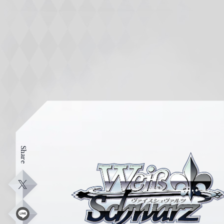
Share
ヴ
ァ
イ
X
ス
シ
L