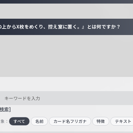
の上からX枚をめくり、控え室に置く。』とは何ですか？
検索]
対象：
すべて
名前
カード名フリガナ
特徴
テキスト