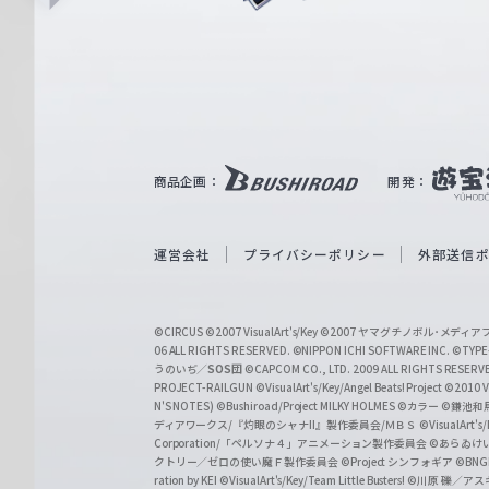
i
ュ
n
e
ヴ
ァ
ル
ツ
｜
商品企画：
開発：
W
e
i
運営会社
プライバシーポリシー
外部送信
ß
S
©CIRCUS
©2007 VisualArt's/Key
©2007 ヤマグチノボル･メデ
c
06 ALL RIGHTS RESERVED.
©NIPPON ICHI SOFTWARE INC. ©TYPE-
うのいぢ／
SOS団
©CAPCOM CO., LTD. 2009 ALL RIGHTS RESERV
h
PROJECT-RAILGUN
©VisualArt's/Key/Angel Beats! Project
©2010 Vi
w
N'S NOTES)
©Bushiroad/Project MILKY HOLMES
©カラー
©鎌池和馬
ディアワークス/『灼眼のシャナII』製作委員会/ＭＢＳ
©VisualArt's
a
Corporation/「ペルソナ４」アニメーション製作委員会
©あらゐけ
クトリー／ゼロの使い魔Ｆ製作委員会
©Project シンフォギア
©BNG
r
ration by KEI
©VisualArt's/Key/Team Little Busters!
©川原 礫／アスキ