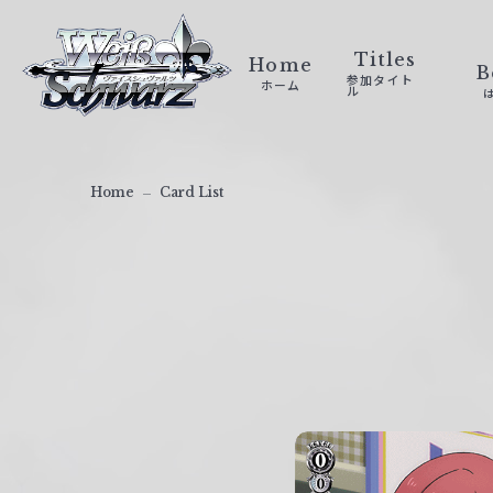
ヴ
ァ
Titles
Home
B
参加タイト
ホーム
イ
ル
ス
シ
ュ
Home
Card List
ヴ
ァ
ル
ツ
｜
W
e
i
ß
S