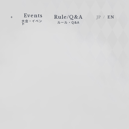
Events
Rule/Q&A
JP
EN
大会・イベン
ルール・Q&A
ト