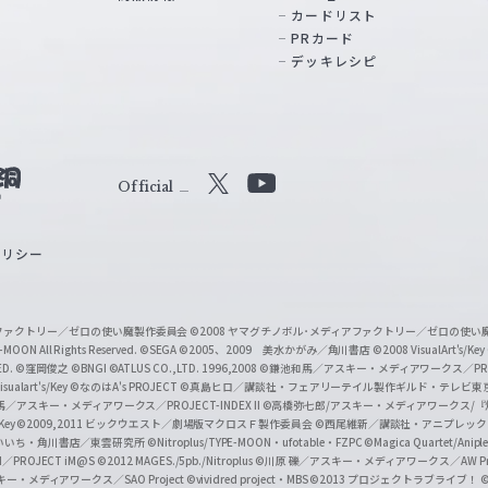
カードリスト
PRカード
デッキレシピ
Official
X
Y
o
ポリシー
u
T
u
ィアファクトリー／ゼロの使い魔製作委員会
©2008 ヤマグチノボル･メディアファクトリー／ゼロの使
b
MOON All Rights Reserved.
©SEGA
©2005、2009 美水かがみ／角川書店
©2008 VisualArt's/Key
ED.
©窪岡俊之
©BNGI
©ATLUS CO.,LTD. 1996,2008
©鎌池和馬／アスキー・メディアワークス／PROJE
e
sualart's/Key
©なのはA's PROJECT
©真島ヒロ／講談社・フェアリーテイル製作ギルド・テレビ東
／アスキー・メディアワークス／PROJECT-INDEX II
©高橋弥七郎/アスキー・メディアワークス/
O
/Key
©2009,2011 ビックウエスト／劇場版マクロスＦ製作委員会
©西尾維新／講談社・アニプレッ
f
いいち・角川書店／東雲研究所
©Nitroplus/TYPE-MOON・ufotable・FZPC
©Magica Quartet/Anip
I／PROJECT iM@S
©2012 MAGES./5pb./Nitroplus
©川原 礫／アスキー・メディアワークス／AW Pro
f
ー・メディアワークス／SAO Project
©vividred project・MBS ©2013 プロジェクトラブライブ！
©