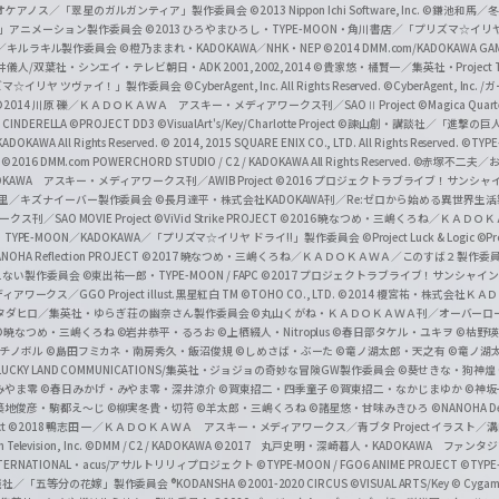
i
オケアノス／「翠星のガルガンティア」製作委員会
©2013 Nippon Ichi Software, Inc.
©鎌池和馬／冬川
イバー2」アニメーション製作委員会
©2013 ひろやまひろし・TYPE-MOON・角川書店／「プリズマ☆イ
c
ずき／キルラキル製作委員会
©橙乃ままれ・KADOKAWA／NHK・NEP
©2014 DMM.com/KADOKAWA GAMES
井儀人/双葉社・シンエイ・テレビ朝日・ADK 2001,2002,2014
©貴家悠・橘賢一／集英社・Project T
i
リズマ☆イリヤ ツヴァイ！」製作委員会
©CyberAgent, Inc. All Rights Reserved.
©CyberAgent, I
a
©2014 川原 礫／ＫＡＤＯＫＡＷＡ アスキー・メディアワークス刊／SAOⅡ Project
©Magica Quart
CINDERELLA ©PROJECT DD3
©VisualArt's/Key/Charlotte Project
©諫山創・講談社／「進撃の巨
l
DOKAWA All Rights Reserved.
© 2014, 2015 SQUARE ENIX CO., LTD. All Rights Reserved.
©TYPE
会
©2016 DMM.com POWERCHORD STUDIO / C2 / KADOKAWA All Rights Reserved.
©赤塚不二夫／
C
DOKAWA アスキー・メディアワークス刊／AWIB Project
©2016 プロジェクトラブライブ！サンシャイ
h
田麿里／キズナイーバー製作委員会
©長月達平・株式会社KADOKAWA刊／Re:ゼロから始める異世界生
／SAO MOVIE Project
©ViVid Strike PROJECT ©2016 暁なつめ・三嶋くろね／Ｋ
a
・TYPE-MOON／KADOKAWA／「プリズマ☆イリヤ ドライ!!」製作委員会
©Project Luck & Logic
©P
NOHA Reflection PROJECT
©2017 暁なつめ・三嶋くろね／ＫＡＤＯＫＡＷＡ／このすば２製作委
n
冴えない製作委員会
©東出祐一郎・TYPE-MOON / FAPC
©2017 プロジェクトラブライブ！サンシャイン!
n
クス／GGO Project illust.黒星紅白
TM ©TOHO CO., LTD.
©2014 榎宮祐・株式会社Ｋ
タダヒロ／集英社・ゆらぎ荘の幽奈さん製作委員会
©丸山くがね・ＫＡＤＯＫＡＷＡ刊／オーバーロ
e
©暁なつめ・三嶋くろね
©岩井恭平・るろお
©上栖綴人・Nitroplus
©春日部タケル・ユキヲ
©枯野瑛
グチノボル
©島田フミカネ・南房秀久・飯沼俊規
©しめさば・ぶーた
©竜ノ湖太郎・天之有
©竜ノ湖
l
LUCKY LAND COMMUNICATIONS/集英社・ジョジョの奇妙な冒険GW製作委員会
©葵せきな・狗神煌
みやま零 ©春日みかげ・みやま零・深井涼介
©賀東招二・四季童子
©賀東招二・なかじまゆか
©神坂
築地俊彦・駒都え～じ
©柳実冬貴・切符
©羊太郎・三嶋くろね
©諸星悠・甘味みきひろ
©NANOHA De
t
©2018 鴨志田 一／ＫＡＤＯＫＡＷＡ アスキー・メディアワークス／青ブタ Project イラスト／
Television, Inc.
©DMM / C2 / KADOKAWA
©2017 丸戸史明・深崎暮人・KADOKAWA ファン
INTERNATIONAL・acus/アサルトリリィプロジェクト
©TYPE-MOON / FGO6 ANIME PROJECT
©TYPE
社／「五等分の花嫁」製作委員会 ®KODANSHA
©2001-2020 CIRCUS
©VISUAL ARTS/Key
© Cygame