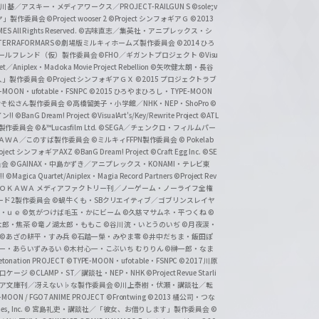
基／アスキー・メディアワークス／PROJECT-RAILGUN S
©sole;v
リヤ」製作委員会
©Project wooser 2
©Project シンフォギアＧ
©2013
 All Rights Reserved.
©古味直志／集英社・アニプレックス・シ
ERRAFORMARS
©劇場版ミルキィホームズ製作委員会
©2014 ひろ
nc. /ガールフレンド（仮）製作委員会
©FHO／ギガントプロジェクト
©Visu
et／Aniplex・Madoka Movie Project Rebellion
©矢吹健太朗・長谷
人」製作委員会
©Project シンフォギアＧＸ
©2015 プロジェクトラブ
-MOON・ufotable・FSNPC
©2015 ひろやまひろし・TYPE-MOON
おそ松さん製作委員会
©高橋留美子・小学館／NHK・NEP・ShoPro
©
ン!!
©BanG Dream! Project
©VisualArt's/Key/Rewrite Project
©ATL
活製作委員会
©&™Lucasfilm Ltd.
©SEGA／チェンクロ・フィルムパー
ＡＤＯＫＡＷＡ／このすば製作委員会
©ミルキィFFPN製作委員会
© Pokelab
roject シンフォギアAXZ
©BanG Dream! Project
©Craft Egg Inc.
©SE
員会
©GAINAX・中島かずき／アニプレックス・KONAMI・テレビ東
!
©Magica Quartet/Aniplex・Magia Record Partners
©Project Rev
ＡＤＯＫＡＷＡ メディアファクトリー刊／ノーゲーム・ノーライフ全権
ード2製作委員会
©蝸牛くも・SBクリエイティブ／ゴブリンスレイヤ
・ｕｅ ©気がつけば毛玉・かにビーム
©久慈マサムネ・平つくね
©
太郎・焦茶
©竜ノ湖太郎・ももこ
©谷川流・いとうのいぢ
©月夜涙・
©あざの耕平・すみ兵 ©石踏一榮・みやま零
©井中だちま・飯田ぽ
一・あらいずみるい
©木村心一・こぶいち むりりん
©榊一郎・なま
tonation PROJECT
©TYPE-MOON・ufotable・FSNPC
©2017 川原
溝口ケージ
©CLAMP・ST／講談社・NEP・NHK
©Project Revue Starli
タジア文庫刊／冴えない♭な製作委員会
©川上泰樹・伏瀬・講談社／転
-MOON / FGO7 ANIME PROJECT
©Frontwing
©2013 橘公司・つな
s, Inc.
© 宮島礼吏・講談社／「彼女、お借りします」製作委員会
©